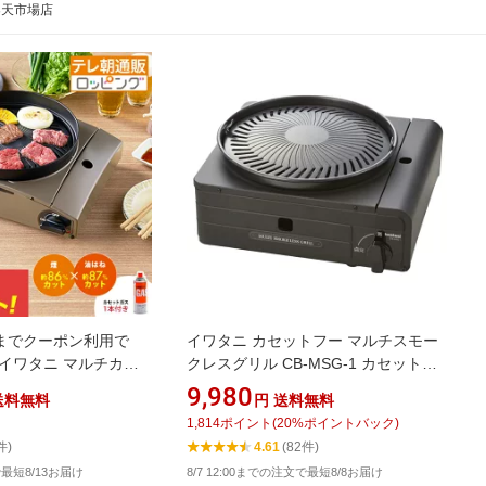
楽天市場店
日までクーポン利用で
イワタニ カセットフー マルチスモー
】イワタニ マルチカッ
クレスグリル CB-MSG-1 カセットコ
ット じゅん散歩 テレ
ンロ ガスコンロ岩谷
9,980
送料無料
円
送料無料
販 ロッピング 焼き肉
1,814
ポイント
(
20
%ポイントバック)
はねダブルカット
件)
4.61
(82件)
で最短8/13お届け
8/7 12:00までの注文で最短8/8お届け