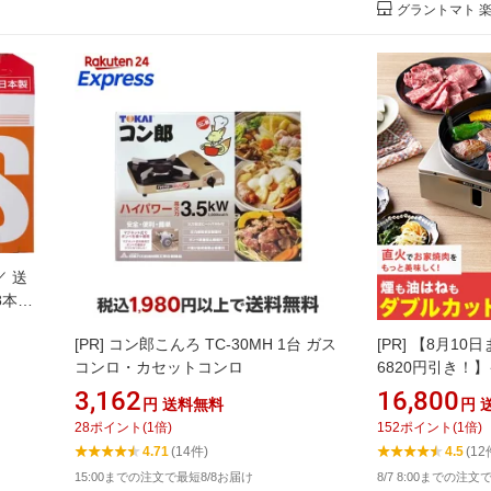
グラントマト 
 送
8本
 買いだ
[PR]
コン郎こんろ TC-30MH 1台 ガス
[PR]
【8月10
 カセ
コンロ・カセットコンロ
6820円引き！
チン
トグリル 特別セ
3,162
16,800
円
送料無料
円
ビ朝日 テレ朝通
28
ポイント
(
1
倍)
152
ポイント
(
1
倍)
グリル 煙・油
4.71
(14件)
4.5
(12
15:00までの注文で最短8/8お届け
8/7 8:00までの注文