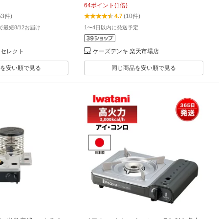
64
ポイント
(
1
倍)
ューコンロ ガス キャ
53件)
4.7
(10件)
BBQコンロ 屋外 ケー
文で最短8/12お届け
1〜4日以内に発送予定
料
ロセレクト
ケーズデンキ 楽天市場店
を安い順で見る
同じ商品を安い順で見る