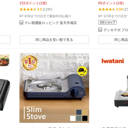
152
ポイント
(
1
倍)
65
ポイント
(
1
倍)
煙・油はねダブルカット
トフー バーベキ
4.5
(12件)
4.59
(1
ンプ アウトドア 
8/7 8:00までの注文で最短8/13お届け
8/7 12:00までの注
ス付 全国送料無
テレ朝通販ロッピング 楽天市場店
デンキデポ プ
同じ商品を安い順で見る
同じ商品