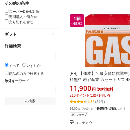
その他の条件
スーパーDEAL対象
定期購入・頒布会
売り切れを含む
ギフト
詳細検索
すべて
いずれか
[PR]
【48本】＼最安値に挑戦中／
商品名のみで検索する
料無料 岩谷産業 カセットガス 4
除外キーワード
CB-250-OR まとめ買い 箱買い
11,900
円
送料無料
め 買い置き 業務用 カセットガス
216
ポイント
(
1
倍+
1
倍UP)
ットコンロ 燃料 テーブル キッ
検索
4.68
(34件)
16:00までの注文で
最短8/7(翌日)
お届け
ココデカウ