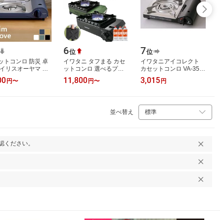
6
7
位
位
ットコンロ 防災 卓
イワタニ タフまる カセ
イワタニアイコレクト
アイリスオーヤマ お
ットコンロ 選べるプレ
カセットコンロ VA-35M
れ アウトドア テー
ート1種 ガスボンベ3本
ブラック
00
11,800
3,015
円
〜
円
〜
円
コンロ カセットコ
付き カセットフー アウ
 薄型 …
トドア ブラ…
並べ替え
認ください。