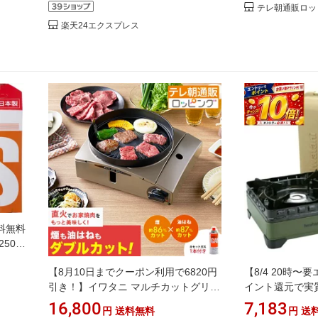
テレ朝通販ロッ
楽天24エクスプレス
料無料
50-
 買い
【8月10日までクーポン利用で6820円
【8/4 20時〜
ットコ
引き！】イワタニ マルチカットグリル
イント還元で実質
特別セット じゅん散歩 テレビ朝日 テ
カセットコンロ タ
16,800
7,183
円
送料無料
円
送
レ朝通販 ロッピング 焼き肉グリル
OL【CBODX1