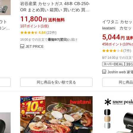
岩谷産業 カセットガス 48本 CB-250-
OR まとめ買い 箱買い 買いだめ 買い
置き 業務用 カセットガス カセットコ
11,800
円
送料無料
ウト
イワタニ カセット
ンロ 燃料 テーブル キッチン
107
ポイント
(
1
倍)
コンロ
iwatani カ
4.64
(22件)
スタイ
III [CBEPR3]
5,044
円
送
16:00までの注文で
最短8/7(翌日)
お届け
 調理
458
ポイント
(
10
%
ト オ
JET PRICE
4
(7件)
8/7 14:00までの注
Joshin we
同じ商品を安い順で見る
同じ商品