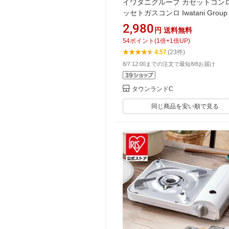
イワタニグループ カセットコンロ
ッセトガスコンロ Iwatani Grou
ネット式ボンベ着脱採用 高火力3.
2,980
円
送料無料
ヒートパネル採用【RCP】iアイ
54
ポイント
(
1
倍+
1
倍UP)
ロ ZA-9M
4.57
(23件)
8/7 12:00までの注文で最短8/8お届け
タウンランドC
同じ商品を安い順で見る