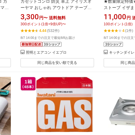
 カ
カセットコンロ 防災 卓上 アイリスオ
★数量限定特価★
p マグ
ーヤマ おしゃれ アウトドア テーブル
ストーブ イザまる 
5kw
コンロ カセットコンロ 薄型 小型 土鍋
【Iwatani イ
3,300
11,000
円〜
送料無料
円
・コン
スリム バーベキュー カセットボンベ
ベ カセット コ
300
ポイント
(
1
倍+
9
倍UP)
〜
100
ポイント
(
1
倍)
持ち運び コンパクト 防災対策 卓上 調
パクト 防災 緊
4.44
(532件)
4
(1件)
理 IGC-E1-H
8/7 14:00までの注文で最短8/8お届け
8/7 14:00までの注
照明とエアコン イエプロ
キッチンダイレ
同じ商品を安い順で見る
同じ商品