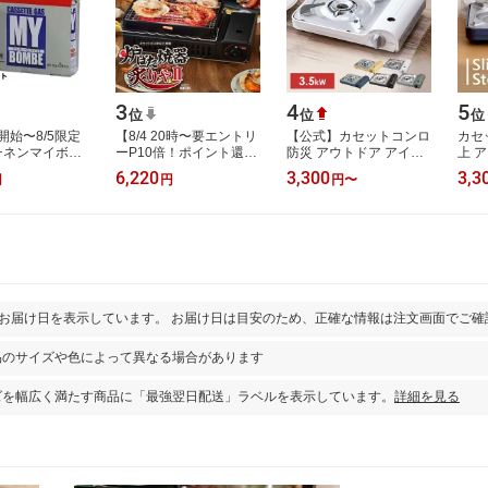
3
4
5
位
位
位
開始〜8/5限定
【8/4 20時〜要エントリ
【公式】カセットコンロ
カセ
ニチネンマイボン
ーP10倍！ポイント還元
防災 アウトドア アイリ
上 
セットボンベ
で実質5,660円】イワタ
スオーヤマテーブルコン
しゃ
6,220
3,300
3,3
円
円
円
〜
8本 業務用 大容
ニ 炉ばた焼器 炙りやII
ロ カセットコンロ 薄型
ブル
ンベ 災…
CB-ABR-2【C…
おしゃれ…
ンロ
とお届け日を表示しています。 お届け日は目安のため、正確な情報は注文画面でご確
品のサイズや色によって異なる場合があります
ズを幅広く満たす商品に「最強翌日配送」ラベルを表示しています。
詳細を見る