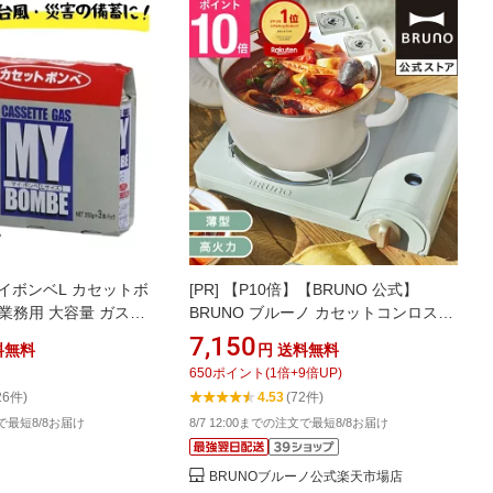
イボンベL カセットボ
[PR]
【P10倍】【BRUNO 公式】
本 業務用 大容量 ガスボ
BRUNO ブルーノ カセットコンロスリ
キャンプ アウトドア 卓
ム 卓上 カセットボンベ式コンロ アウ
7,150
料無料
円
送料無料
買い 3本パック16組
トドア キャンプ コンパクト 防災用品
650
ポイント
(
1
倍+
9
倍UP)
災害 防災 地震 台風 かわいい おしゃれ
26件)
4.53
(72件)
BOE095メッセージカード 対応 引っ越
文で最短8/8お届け
8/7 12:00までの注文で最短8/8お届け
し祝い 入学祝い
BRUNOブルーノ公式楽天市場店