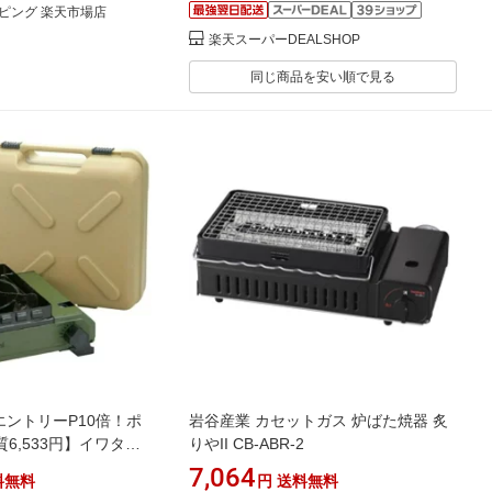
ピング 楽天市場店
楽天スーパーDEALSHOP
同じ商品を安い順で見る
要エントリーP10倍！ポ
岩谷産業 カセットガス 炉ばた焼器 炙
6,533円】イワタニ
りやII CB-ABR-2
フまる CB-ODX-1-
7,064
料無料
円
送料無料
OL】 オリーブ色 カセッ