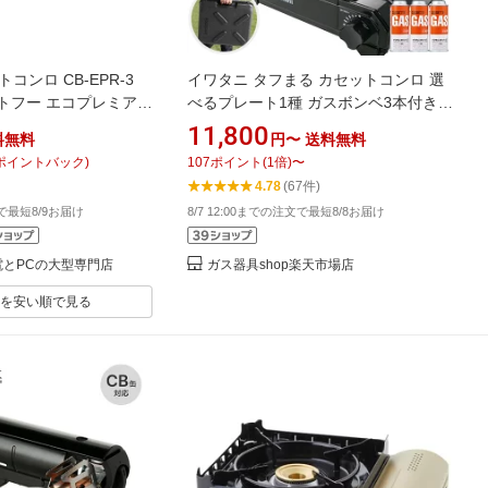
コンロ CB-EPR-3
イワタニ タフまる カセットコンロ 選
セットフー エコプレミアム
べるプレート1種 ガスボンベ3本付き
カセットフー アウトドア ブラック オ
11,800
料無料
円〜
送料無料
リーブ CB-ODX-1 iwatani 岩谷産業 防
ポイントバック)
107
ポイント
(
1
倍)
〜
災用品
4.78
(67件)
文で最短8/9お届け
8/7 12:00までの注文で最短8/8お届け
b 家電とPCの大型専門店
ガス器具shop楽天市場店
を安い順で見る