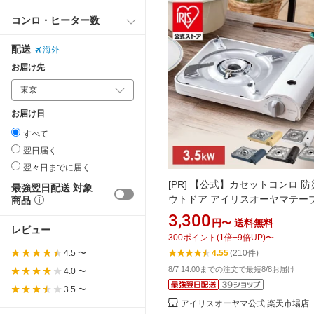
コンロ・ヒーター数
配送
海外
お届け先
お届け日
すべて
翌日届く
翌々日までに届く
[PR]
【公式】カセットコンロ 防
最強翌日配送 対象
ウトドア アイリスオーヤマテー
商品
ンロ カセットコンロ 薄型 おしゃ
3,300
円〜
送料無料
タイリッシュ ベーシックモデル 
レビュー
300
ポイント
(
1
倍+
9
倍UP)
〜
調理ガス 災害 チャコール オフ
4.5 〜
4.55
(210件)
ト オリーブグリーン IGC-E1-H
8/7 14:00までの注文で最短8/8お届け
4.0 〜
3.5 〜
アイリスオーヤマ公式 楽天市場店