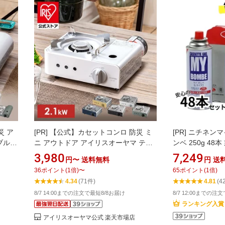
災 ア
[PR]
【公式】カセットコンロ 防災 ミ
[PR]
ニチネンマ
ブルコ
ニ アウトドア アイリスオーヤマ テー
ンベ 250g 48
れ ス
ブルコンロ カセットコンロ 小型 アク
ンベ 災害備蓄 
3,980
7,249
円〜
送料無料
円
送
卓上
ティブ コンパクトモデル 卓上 キャン
上コンロ まとめ
36
ポイント
(
1
倍)
〜
65
ポイント
(
1
倍)
ホワイ
プ 調理 災害 チャコール オフホワイト
4.34
(71件)
4.81
(4
オリーブグリーン IGC-M1-H
8/7 14:00までの注文で最短8/8お届け
8/7 12:00までの注
ランキング入賞
アイリスオーヤマ公式 楽天市場店