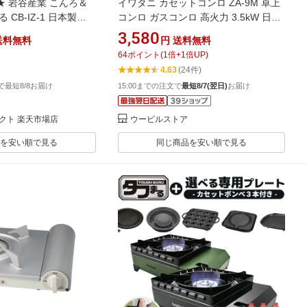
 岩谷産業 こんろ＆
イワタニ カセットコンロ ZA-9M 卓上
CB-IZ-1 日本製
コンロ ガスコンロ 高火力 3.5kW 日本
ワタニ カセットガス ボン
製 鍋 焼肉 防災用品 防災グッズ 備蓄
3,580
送料無料
円
送料無料
ンロ ストーブ 暖房 コン
停電対策 非常用 コンパクト 軽量 アウ
64
ポイント
(
1
倍+
1
倍UP)
急 対策 アウトドア】
トドア キャンプ Iwatani
4.63
(24件)
文で最短8/8お届け
15:00までの注文で
最短8/7(翌日)
お届け
クト 楽天市場店
ウービルストア
を安い順で見る
同じ商品を安い順で見る