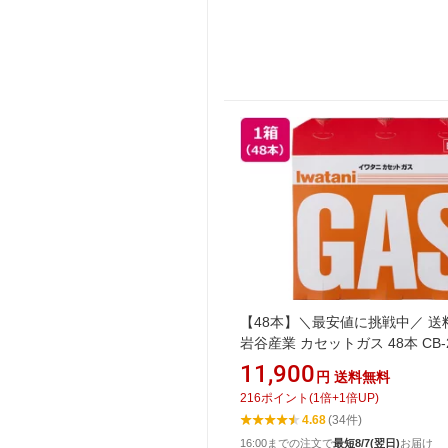
【48本】＼最安値に挑戦中／ 送
岩谷産業 カセットガス 48本 CB-2
OR まとめ買い 箱買い 買いだめ
11,900
円
送料無料
置き 業務用 カセットガス カセ
216
ポイント
(
1
倍+
1
倍UP)
ンロ 燃料 テーブル キッチン
4.68
(34件)
16:00までの注文で
最短8/7(翌日)
お届け