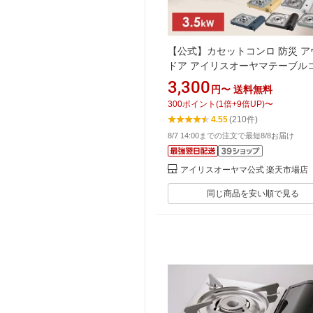
【公式】カセットコンロ 防災 ア
ドア アイリスオーヤマテーブル
カセットコンロ 薄型 おしゃれ 
3,300
円〜
送料無料
リッシュ ベーシックモデル 卓上
300
ポイント
(
1
倍+
9
倍UP)
〜
ガス 災害 チャコール オフホワイ
4.55
(210件)
リーブグリーン IGC-E1-H
8/7 14:00までの注文で最短8/8お届け
アイリスオーヤマ公式 楽天市場店
同じ商品を安い順で見る