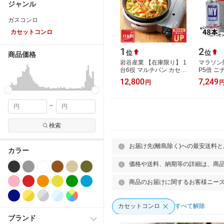
ジャンル
ガスコンロ
カセットコンロ
1
2
位
位
商品価格
岩谷産業 【在庫限り】 1
マラソン
台6役 マルチパン カセッ
P5倍 
トフー ビストロの達人
ベL カ
12,800
7,249
円
プラス 深型グリルパン
250g 4
付 ブラウ…
量 ガスボ
~
検索
お届け先(離島除く)への最安送料
カラー
価格や送料、納期等の詳細は、商
商品のお届けに関するお客様ニー
カセットコンロ
すべて解除
ブランド