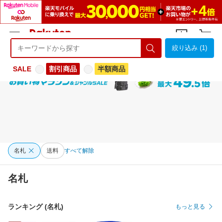
絞り込み (1)
ようこそ 楽天市場へ
ログイン
会員登録
SALE
割引商品
半額商品
名札
送料
すべて解除
名札
ランキング (名札)
もっと見る