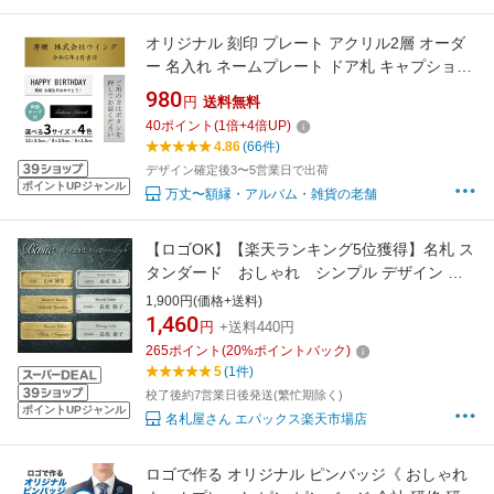
オリジナル 刻印 プレート アクリル2層 オーダ
ー 名入れ ネームプレート ドア札 キャプション
ボード 席札 メッセージ 名前 表札 部屋番号 銘
980
円
送料無料
板 名札 表題 タイトル 表示板 ギフト 寄贈 記念
40
ポイント
(
1
倍+
4
倍UP)
品 誕生祝 結婚記念 開店祝 還暦祝 周年記念 創
4.86
(66件)
立記念
デザイン確定後3〜5営業日で出荷
ポイントUPジャンル
万丈〜額縁・アルバム・雑貨の老舗
【ロゴOK】【楽天ランキング5位獲得】名札 ス
タンダード おしゃれ シンプル デザイン マ
グネット クリップ オリジナル ネーム プレート
1,900円(価格+送料)
バッジ 名入れ ネームバッジ1個から製作 高級感
1,460
円
+送料440円
ホテル サロン ビジネス 大量注文 飲食店 歯
265
ポイント
(
20
%ポイントバック)
科医院 名札作成 社員 司会者
5
(1件)
校了後約7営業日後発送(繁忙期除く)
ポイントUPジャンル
名札屋さん エパックス楽天市場店
ロゴで作る オリジナル ピンバッジ《 おしゃれ