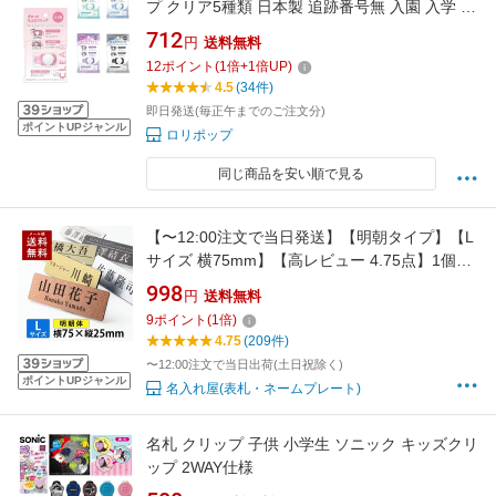
プ クリア5種類 日本製 追跡番号無 入園 入学 幼
稚園 保育園 小学校
712
円
送料無料
12
ポイント
(
1
倍+
1
倍UP)
4.5
(34件)
即日発送(毎正午までのご注文分)
ポイントUPジャンル
ロリポップ
同じ商品を安い順で見る
【〜12:00注文で当日発送】【明朝タイプ】【L
サイズ 横75mm】【高レビュー 4.75点】1個か
ら製作 名札 作成 ネームプレート ネームタグ ホ
998
円
送料無料
テル 会社 学校 病院 オフィス クリニック お店
9
ポイント
(
1
倍)
アクリル 刻印 名前 オーダー 名入れ クリップ
4.75
(209件)
ピン シルバー ゴールド ステンレス
〜12:00注文で当日出荷(土日祝除く)
ポイントUPジャンル
名入れ屋(表札・ネームプレート)
名札 クリップ 子供 小学生 ソニック キッズクリ
ップ 2WAY仕様