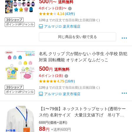
500
円〜
送料無料
4
ポイント
(
1
倍)
〜
4.14
(43件)
12時までの注文で当日出荷(土日祝日除く)
ポイントUPジャンル
アルマジロ 楽天市場店
同じ商品を安い順で見る
名札 クリップ 穴が開かない 小学生 小学校 防犯
対策 回転機能 オリオンズ なふだっこ
500
円
送料無料
4
ポイント
(
1
倍)
4.75
(16件)
12時までの注文で当日出荷(土日祝日除く)
ポイントUPジャンル
アルマジロ 楽天市場店
【1〜79個】ネックストラップセット(透明ケー
ス付) 名刺サイズ 大量注文値下げ 吊り下げ
名札 ストラップケース付 ストラップ名札
688円(価格+送料)
吊り下げ社員証 ケース社員証 カードホルダ
88
円
+送料600円