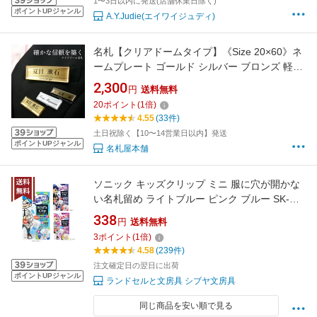
1〜3日以内に発送(店舗休業日除く)
ポイントUPジャンル
A.Y.Judie(エイワイジュディ)
名札【クリアドームタイプ】《Size 20×60》ネ
ームプレート ゴールド シルバー ブロンズ 軽量
オフィス 会社
2,300
円
送料無料
20
ポイント
(
1
倍)
4.55
(33件)
土日祝除く【10〜14営業日以内】発送
ポイントUPジャンル
名札屋本舗
ソニック キッズクリップ ミニ 服に穴が開かな
い名札留め ライトブルー ピンク ブルー SK-
4973 穴を開けない 引っぱっても外れにくい な
338
円
送料無料
ふだ 小学生 入学式 入学 準備 こども 簡単 メー
3
ポイント
(
1
倍)
ル便送料無料[M便 1/10]
4.58
(239件)
注文確定日の翌日に出荷
ポイントUPジャンル
ランドセルと文房具 シブヤ文房具
同じ商品を安い順で見る