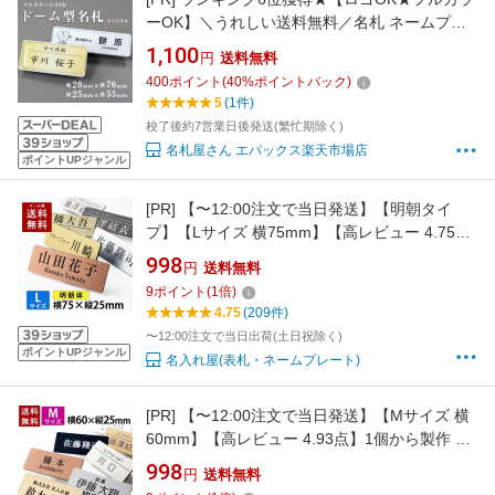
ーOK】＼うれしい送料無料／名札 ネームプレ
ート クリアドーム ドーム名札 クリップ マグネ
1,100
円
送料無料
ット ネームタグ 名前 オリジナル 名入れ サロ
400
ポイント
(
40
%ポイントバック)
ン スタッフ バスガイド 1個から製作 名入
5
(1件)
れ ロゴ 歯医者 クリニック 美容院 ブライダル
校了後約7営業日後発送(繁忙期除く)
名札屋さん エパックス楽天市場店
ポイントUPジャンル
[PR]
【〜12:00注文で当日発送】【明朝タイ
プ】【Lサイズ 横75mm】【高レビュー 4.75
点】1個から製作 名札 作成 ネームプレート ネ
998
円
送料無料
ームタグ ホテル 会社 学校 病院 オフィス クリ
9
ポイント
(
1
倍)
ニック お店 アクリル 刻印 名前 オーダー 名入
4.75
(209件)
れ クリップ ピン シルバー ゴールド ステンレス
〜12:00注文で当日出荷(土日祝除く)
ポイントUPジャンル
名入れ屋(表札・ネームプレート)
[PR]
【〜12:00注文で当日発送】【Mサイズ 横
60mm】【高レビュー 4.93点】1個から製作 作
成 名札 ネームプレート ネームタグ ホテル 会社
998
円
送料無料
学校 病院 オフィス クリニック お店 アクリル