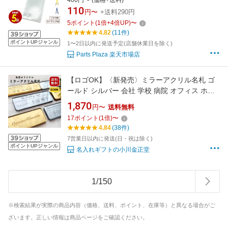
400円〜 (価格+送料)
ン 軟質 厚手 IDカード ADカード ホルダー 吊り
110
円〜
+送料290円
下げ 首掛け パスケース チケット ライブ コンサ
5
ポイント
(
1
倍+
4
倍UP)
〜
ート スタッフ 入館証 入場証
4.82
(11件)
ポイントUPジャンル
1〜2日以内に発送予定(店舗休業日を除く)
Parts Plaza 楽天市場店
【ロゴOK】〈新発売〉ミラーアクリル名札 ゴ
ールド シルバー 会社 学校 病院 オフィス ホテ
ル クリニック カフェ お店 受付 アクリル 名札
1,870
円〜
送料無料
ネームプレート ネームタグ クリップ バッジ 3
17
ポイント
(
1
倍)
〜
サイズ 【aiデータ入稿OK】
4.84
(38件)
7営業日以内に発送(日・祝は除く)
ポイントUPジャンル
名入れギフトの小川金正堂
1
/
150
※検索結果が実際の商品内容（価格、送料、ポイント、在庫等）と異なる場合がご
ざいます。正しい情報は商品ページをご確認ください。