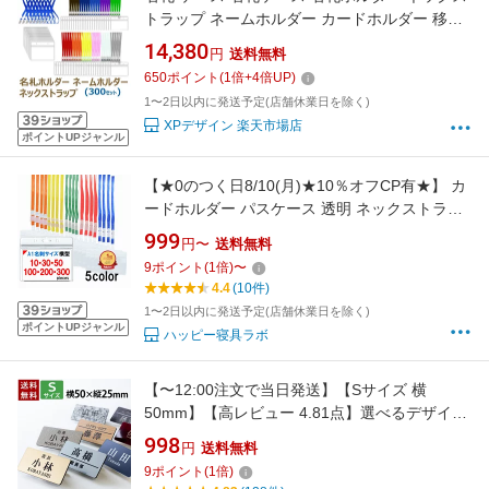
トラップ ネームホルダー カードホルダー 移動
ポケット 展示会 イベント idカード idバッジ ス
14,380
円
送料無料
トラップ idケース icカード ストラップid ネーム
650
ポイント
(
1
倍+
4
倍UP)
ストラップ 名札クリップ （300セット）
1〜2日以内に発送予定(店舗休業日を除く)
XPデザイン 楽天市場店
ポイントUPジャンル
【★0のつく日8/10(月)★10％オフCP有★】 カ
ードホルダー パスケース 透明 ネックストラッ
プ 名札ホルダー 10S 30S 50S 100S 200S 300S
999
円〜
送料無料
首からさげる名札 名札 吊り下げ イベント スタ
9
ポイント
(
1
倍)
〜
ッフ パス 名刺 ID ケース 入れ 首かけ 展示会 防
4.4
(10件)
水 横型 赤 青 黄 緑
1〜2日以内に発送予定(店舗休業日を除く)
ポイントUPジャンル
ハッピー寝具ラボ
【〜12:00注文で当日発送】【Sサイズ 横
50mm】【高レビュー 4.81点】選べるデザイン
1個から製作 名札 作成 ネームプレート ネーム
998
円
送料無料
タグ ホテル 会社 学校 病院 オフィス クリニッ
9
ポイント
(
1
倍)
ク お店 アクリル 刻印 名前 オーダー 名入れ ク