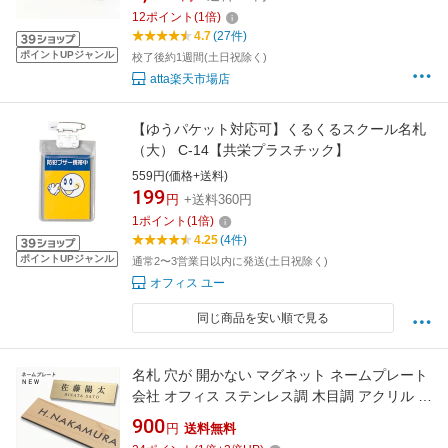
12
ポイント
(
1
倍)
4.7
(27件)
ポイントUPジャンル
校了後約1週間(土日祝除く)
atta楽天市場店
【ゆうパケット対応可】くるくるスクール名札
（大） C-14【共栄プラスチック】
559円(価格+送料)
199
円
+送料360円
1
ポイント
(
1
倍)
4.25
(4件)
ポイントUPジャンル
通常2〜3営業日以内に発送(土日祝除く)
オフィス ユー
同じ商品を安い順で見る
名札 穴が 開かない マグネット ネームプレート
会社 オフィス ステンレス調 木目調 アクリル プ
レート 二層板 ゴールド シルバー 木目 ネームタ
900
円
送料無料
グ ネームプレート レーザー彫刻 ゆうパケット2