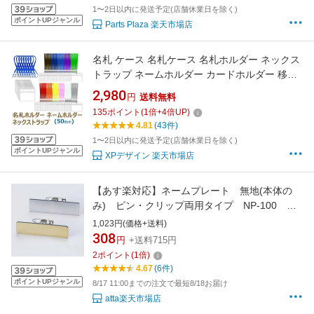
1〜2日以内に発送予定(店舗休業日を除く)
ポイントUPジャンル
Parts Plaza 楽天市場店
名札 ケース 名札ケース 名札ホルダー ネックス
トラップ ネームホルダー カードホルダー 移動
ポケット 展示会 イベント idカード idバッジ ス
2,980
円
送料無料
トラップ idケース icカード ストラップid ネーム
135
ポイント
(
1
倍+
4
倍UP)
ストラップ 名札クリップ（50セット）
4.81
(43件)
1〜2日以内に発送予定(店舗休業日を除く)
ポイントUPジャンル
XPデザイン 楽天市場店
【あす楽対応】ネームプレート 無地(本体の
み) ピン・クリップ両用タイプ NP-100 ゴ
ールド・シルバー
1,023円(価格+送料)
308
円
+送料715円
2
ポイント
(
1
倍)
4.67
(6件)
ポイントUPジャンル
8/17 11:00までの注文で最短8/18お届け
atta楽天市場店