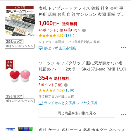
表札 ドアプレート オフィス 銘板 社名 会社 事
務所 店舗 お店 自宅 マンション 玄関 看板 プレ
ート マグネット 両面テープ 法人 オフィスプレ
1,060
円〜
送料無料
ート 選べるサイズ ポスト 郵便受け 屋外 日本
45
ポイント
(
1
倍+
4
倍UP)
〜
製 軽量 アクリル 長方形 木目調 大理石調 貼る
4.92
(13件)
だけ
レイアウト確認後、2〜4営業日以内の発送
ポイントUPジャンル
紙ぼうず 楽天市場店
ソニック キッズクリップ 服に穴が開かない名
札留め ハート 2カラー SK-1571-snc [M便 1/10]
354
円
送料無料
3
ポイント
(
1
倍)
4.62
(13件)
注文確定日の翌日に出荷
ポイントUPジャンル
ランドセルと文房具 シブヤ文房具
同じ商品を安い順で見る
名札 ケース 名札ケース 名札ホルダー ネックス