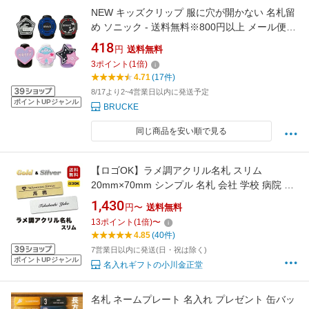
NEW キッズクリップ 服に穴が開かない 名札留
め ソニック - 送料無料※800円以上 メール便発
送
418
円
送料無料
3
ポイント
(
1
倍)
4.71
(17件)
8/17より2~4営業日以内に発送予定
ポイントUPジャンル
BRUCKE
同じ商品を安い順で見る
【ロゴOK】ラメ調アクリル名札 スリム
20mm×70mm シンプル 名札 会社 学校 病院 オ
フィス ホテル クリニック カフェ お店 受付 ア
1,430
円〜
送料無料
クリル ネームプレート ネームタグ クリップ バ
13
ポイント
(
1
倍)
〜
ッジ ゴールド・シルバー【デザイン作成費込 ai
4.85
(40件)
データ入稿OK】＜1点より作成します＞
7営業日以内に発送(日・祝は除く)
ポイントUPジャンル
名入れギフトの小川金正堂
名札 ネームプレート 名入れ プレゼント 缶バッ