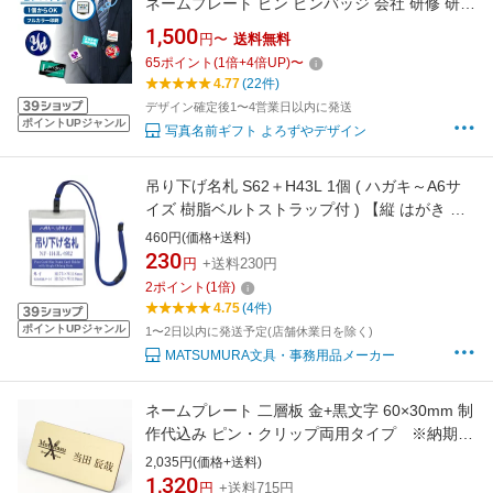
ネームプレート ピン ピンバッジ 会社 研修 研修
中 アルバイト 入社 新入社員》
1,500
円〜
送料無料
65
ポイント
(
1
倍+
4
倍UP)
〜
4.77
(22件)
デザイン確定後1〜4営業日以内に発送
ポイントUPジャンル
写真名前ギフト よろずやデザイン
吊り下げ名札 S62＋H43L 1個 ( ハガキ～A6サ
イズ 樹脂ベルトストラップ付 ) 【縦 はがき 名
札 社員証 名札ケース idケース ケース ネームホ
460円(価格+送料)
ルダー 名札ホルダー 首かけ 紐 ストラップ オフ
230
円
+送料230円
ィス ビジネス イベント 子供 学生 入学 学校 入
2
ポイント
(
1
倍)
社 展示会 同窓会 メール便】
4.75
(4件)
ポイントUPジャンル
1〜2日以内に発送予定(店舗休業日を除く)
MATSUMURA文具・事務用品メーカー
ネームプレート 二層板 金+黒文字 60×30mm 制
作代込み ピン・クリップ両用タイプ ※納期校
了後約7日※メールでのやり取りが必要です
2,035円(価格+送料)
1,320
円
+送料715円