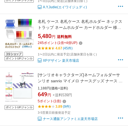
ポイントUPジャンル
1〜3日以内に発送(店舗休業日除く)
A.Y.Judie(エイワイジュディ)
名札 ケース 名札ケース 名札ホルダー ネックス
トラップ ネームホルダー カードホルダー 移動
ポケット 展示会 イベント idカード idバッジ ス
5,480
円
送料無料
トラップ idケース icカード ストラップid ネーム
245
ポイント
(
1
倍+
4
倍UP)
ストラップ 名札クリップ （100セット）
4.67
(45件)
1〜2日以内に発送予定(店舗休業日を除く)
ポイントUPジャンル
XPデザイン 楽天市場店
[サンリオキャラクターズ]ネームフォルダーサ
ンリオ sanrio マイメロ ナースグッズ ナース グ
ッズ キャラクター かわいい 名札 ホルダー 医療
1,188円(価格+送料)
用 ナース 看護師 介護士 保育士 アンファミエ
649
円
+送料539円
5
ポイント
(
1
倍)
3.89
(9件)
ポイントUPジャンル
3-5営業日前後発送予定
ナース通販アンファミエ楽天市場店