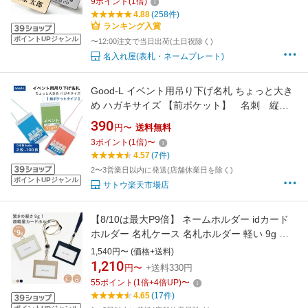
9
ポイント
(
1
倍)
刻印 名前 オーダー 名入れ クリップ ピン シル
4.88
(258件)
バー ゴールド ステンレス 木目
ランキング入賞
ポイントUPジャンル
〜12:00注文で当日出荷(土日祝除く)
名入れ屋(表札・ネームプレート)
Good-L イベント用吊り下げ名札 ちょっと大き
め ハガキサイズ 【前ポケット】 名刺 縦型
ソフト IDカード IDパス ホルダー 首掛け イ
390
円〜
送料無料
ベント 講演会 集会
3
ポイント
(
1
倍)
〜
4.57
(7件)
2〜3営業日以内に発送(店舗休業日を除く)
ポイントUPジャンル
サトウ楽天市場店
【8/10は最大P9倍】 ネームホルダー idカード
ホルダー 名札ケース 名札ホルダー 軽い 9g 薄
い 軽量 社員証 IDケース カードケース 社員証ケ
1,540円〜 (価格+送料)
ース ネックストラップ 首掛け リール おしゃれ
1,210
円〜
+送料330円
シンプル 防災 通勤 通学 小学校 レディース メ
55
ポイント
(
1
倍+
4
倍UP)
〜
ンズ ギフト A.Y.Judie
4.65
(17件)