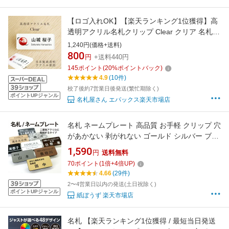
【ロゴ入れOK】【楽天ランキング1位獲得】高
透明アクリル名札クリップ Clear クリア 名札
60mm×25mm×3mm シンプル ネームプレート
1,240円(価格+送料)
ネームタグ 穴が開かない マグネット 日本製 ア
800
円
+送料440円
クリル 透明 ホテル サロン ビジネス 業務用 大
145
ポイント
(
20
%ポイントバック)
量注文 飲食店 企業ユニフォーム用 格安
4.9
(10件)
校了後約7営業日後発送(繁忙期除く)
ポイントUPジャンル
名札屋さん エパックス楽天市場店
名札 ネームプレート 高品質 お手軽 クリップ 穴
があかない 剥がれない ゴールド シルバー ブロ
ンズ 木目調 石調 マット調 黒 白 ブラック ホワ
1,590
円
送料無料
イト マグネット ヘアライン仕上 二層板アクリ
70
ポイント
(
1
倍+
4
倍UP)
ル 彫刻タイプ npt-003
4.66
(29件)
2〜4営業日以内の発送(土日祝除く)
ポイントUPジャンル
紙ぼうず 楽天市場店
名札 【楽天ランキング1位獲得 / 最短当日発送