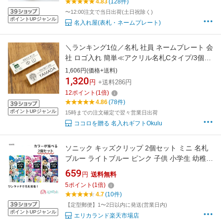
4.83
(128件)
リップ ピン シルバー ゴールド ステンレス
〜12:00注文で当日出荷(土日祝除く)
ポイントUPジャンル
名入れ屋(表札・ネームプレート)
＼ランキング1位／名札 社員 ネームプレート 会
社 ロゴ入れ 簡単≪アクリル名札Cタイプ/3個か
ら注文可能≫ピン クリップ付き 穴 開かない 名
1,606円(価格+送料)
入れ ロゴ 企業 社員証 イベント 作業着 白衣 企
1,320
円
+送料286円
業ロゴ 学校 美容院 美容室 ネイルサロン ブライ
12
ポイント
(
1
倍)
ダル 飲食店 カフェ 翌々営業日出荷
4.86
(78件)
ポイントUPジャンル
15時までの注文確定で翌々営業日出荷
ココロを贈る 名入れギフトOkulu
ソニック キッズクリップ 2個セット ミニ 名札
ブルー ライトブルー ピンク 子供 小学生 幼稚園
服に穴を空けない 安心 安全 針を触らない 男の
659
円
送料無料
子 女の子 防犯 簡単 かわいい シンプル おしゃ
5
ポイント
(
1
倍)
れ 激安 学校用品 入学 学童 プレゼント 送料無
4.7
(10件)
料
【定型郵便】1〜2日以内に発送(営業日内)
ポイントUPジャンル
エリカランド楽天市場店