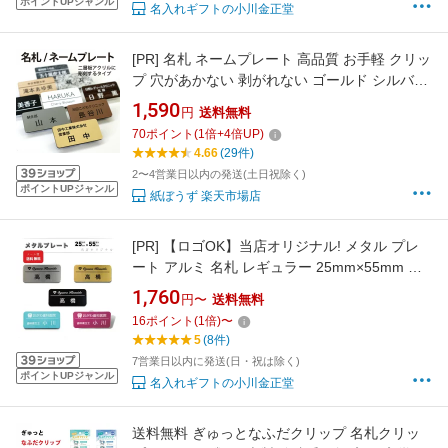
ポイントUPジャンル
名入れギフトの小川金正堂
[PR]
名札 ネームプレート 高品質 お手軽 クリッ
プ 穴があかない 剥がれない ゴールド シルバー
ブロンズ 木目調 石調 マット調 黒 白 ブラック
1,590
円
送料無料
ホワイト マグネット ヘアライン仕上 二層板ア
70
ポイント
(
1
倍+
4
倍UP)
クリル 彫刻タイプ npt-003
4.66
(29件)
2〜4営業日以内の発送(土日祝除く)
ポイントUPジャンル
紙ぼうず 楽天市場店
[PR]
【ロゴOK】当店オリジナル! メタル プレ
ート アルミ 名札 レギュラー 25mm×55mm 会
社 学校 病院 オフィス ホテル クリニック カフ
1,760
円〜
送料無料
ェ お店 バッジ ネームプレート 名札 ネームタグ
16
ポイント
(
1
倍)
〜
金属名札 アルミ製 アクリル ゴールド シルバー
5
(8件)
ブラック ピンク ブルー【aiデータ入稿OK】
7営業日以内に発送(日・祝は除く)
ポイントUPジャンル
名入れギフトの小川金正堂
送料無料 ぎゅっとなふだクリップ 名札クリッ