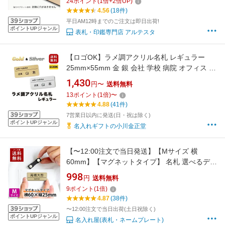
24
ポイント
(
1
倍+
2
倍UP)
4.56
(18件)
平日AM12時までのご注文は即日出荷!
ポイントUPジャンル
表札・印鑑専門店 アルテスタ
【ロゴOK】ラメ調アクリル名札 レギュラー
25mm×55mm 金 銀 会社 学校 病院 オフィス ホ
テル クリニック カフェ お店 受付 アクリル 名
1,430
円〜
送料無料
札 ネームプレート ネームタグ クリップ バッジ
13
ポイント
(
1
倍)
〜
ゴールド・シルバー【デザイン作成費込 aiデー
4.88
(41件)
タ入稿OK】＜1点より作成します＞
7営業日以内に発送(日・祝は除く)
ポイントUPジャンル
名入れギフトの小川金正堂
【〜12:00注文で当日発送】【Mサイズ 横
60mm】【マグネットタイプ】 名札 選べるデザ
イン 1個から製作 作成 ネームプレート ネーム
998
円
送料無料
タグ ホテル 会社 学校 病院 オフィス クリニッ
9
ポイント
(
1
倍)
ク お店 アクリル 刻印 名前 オーダー 名入れ シ
4.87
(38件)
ルバー ゴールド ステンレス 木目
〜12:00注文で当日出荷(土日祝除く)
ポイントUPジャンル
名入れ屋(表札・ネームプレート)