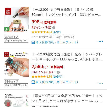
【〜12:00注文で当日発送】【Sサイズ 横
50mm】【マグネットタイプ】【高レビュー
4.85点】名札 選べるデザイン 1個から製作 作成
998
円
送料無料
ネームプレート ネームタグ ホテル 会社 学校 病
9
ポイント
(
1
倍)
院 オフィス クリニック お店 アクリル 刻印 名
4.83
(42件)
前 オーダー シルバー ゴールド ステンレス 木
〜12:00注文で当日出荷(土日祝除く)
ポイントUPジャンル
名入れ屋(表札・ネームプレート)
【〜12:00注文で当日発送】 光る ナンバープレ
ート キーホルダー LED かっこいい おしゃれ ミ
ラータイプも 車 自動車 カーナンバー ネームプ
2,580
円〜
送料無料
レート 車好き 誕生日 プレゼント ユニーク ギフ
23
ポイント
(
1
倍)
〜
ト 名入れ アクリル シルバー ゴールド ストラッ
4.76
(103件)
プ
名入れ屋(表札・ネームプレート)
ポイントUPジャンル
【最大500円OFF＆全品P5倍 8/4 20時〜】イベ
ント用 名札ケース はがきサイズ ケースのみ 紐
付 ネックストラップ付 1枚 10枚 50枚 オレフィ