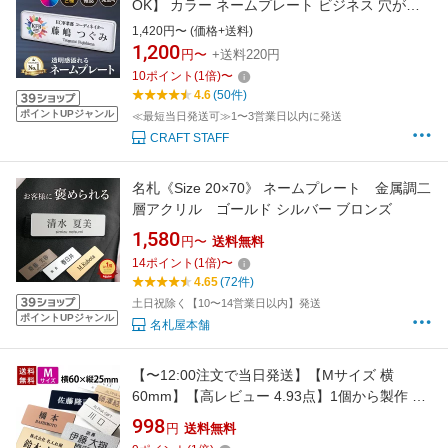
OK】 カラー ネームプレート ビジネス 穴が開
かない ネオジウム磁石 選べる2サイズ 豊富なデ
1,420円〜 (価格+送料)
ザイン48種 レイアウト自由 選べる3書体 マグ
1,200
円〜
+送料220円
ネット クリップ 安全ピン 明朝 ゴシック 丸ゴシ
10
ポイント
(
1
倍)
〜
ック ロゴカラー きれい オシャレ
4.6
(50件)
ポイントUPジャンル
≪最短当日発送可≫1〜3営業日以内に発送
CRAFT STAFF
名札《Size 20×70》 ネームプレート 金属調二
層アクリル ゴールド シルバー ブロンズ
1,580
円〜
送料無料
14
ポイント
(
1
倍)
〜
4.65
(72件)
土日祝除く【10〜14営業日以内】発送
ポイントUPジャンル
名札屋本舗
【〜12:00注文で当日発送】【Mサイズ 横
60mm】【高レビュー 4.93点】1個から製作 作
成 名札 ネームプレート ネームタグ ホテル 会社
998
円
送料無料
学校 病院 オフィス クリニック お店 アクリル