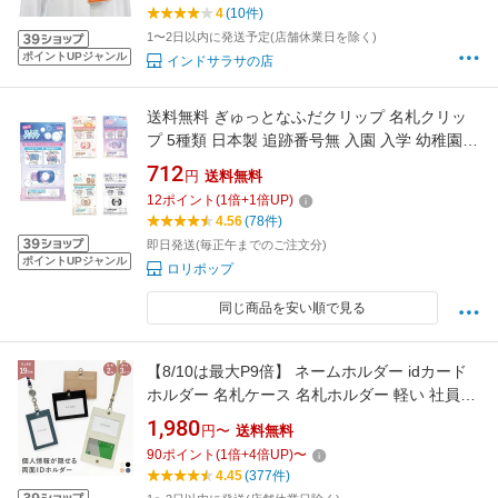
ー 吊り下げクリップ 名札 吊下げ ストラ
4
(10件)
ップ名刺
1〜2日以内に発送予定(店舗休業日を除く)
ポイントUPジャンル
インドサラサの店
送料無料 ぎゅっとなふだクリップ 名札クリッ
プ 5種類 日本製 追跡番号無 入園 入学 幼稚園
保育園 小学校
712
円
送料無料
12
ポイント
(
1
倍+
1
倍UP)
4.56
(78件)
即日発送(毎正午までのご注文分)
ポイントUPジャンル
ロリポップ
同じ商品を安い順で見る
【8/10は最大P9倍】 ネームホルダー idカード
ホルダー 名札ケース 名札ホルダー 軽い 社員証
エラー防止 2枚 干渉防止 両面 リバーシブル 個
1,980
円〜
送料無料
人情報 セキュリティー リール付 ネック ストラ
90
ポイント
(
1
倍+
4
倍UP)
〜
ップ IDケース パスケース 縦型 落ちない おしゃ
4.45
(377件)
れ メンズ レディース A.Y.Judie