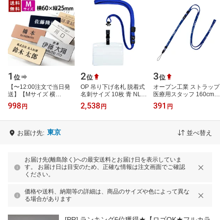
1
2
3
位
位
位
【〜12:00注文で当日発
OP 吊り下げ名札 脱着式
オープン工業 ストラップ
送】【Mサイズ 横
名刺サイズ 10枚 青 NL-
医療用スタッフ 160cm
60mm】【高レビュー
5-BU
青 NX-203P-BU
998
2,538
391
円
円
円
4.93点】1個から製作 作
成 名札 ネームプレー…
東京
お届け先:
並べ替え
お届け先(離島除く)への最安送料とお届け日を表示していま
す。 お届け日は目安のため、正確な情報は注文画面でご確認
ください。
価格や送料、納期等の詳細は、商品のサイズや色によって異な
る場合があります
[PR]
ランキング6位獲得★【ロゴOK★フルカラ