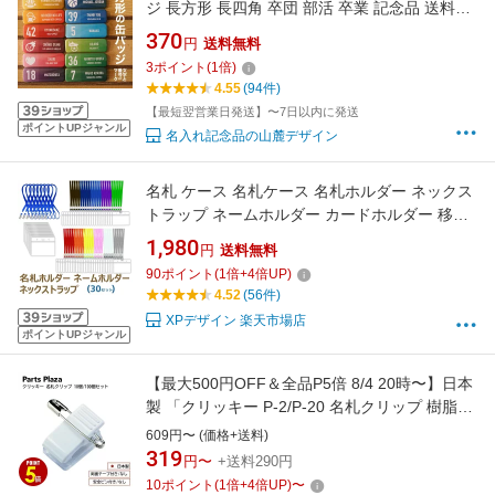
ジ 長方形 長四角 卒団 部活 卒業 記念品 送料無
料 名前入り 缶バッチ 野球 サッカー バスケ バ
370
円
送料無料
レー テニス 同窓会 結婚式 二次会
3
ポイント
(
1
倍)
4.55
(94件)
【最短翌営業日発送】〜7日以内に発送
ポイントUPジャンル
名入れ記念品の山麓デザイン
名札 ケース 名札ケース 名札ホルダー ネックス
トラップ ネームホルダー カードホルダー 移動
ポケット 展示会 イベント idカード idバッジ ス
1,980
円
送料無料
トラップ idケース icカード ストラップid ネーム
90
ポイント
(
1
倍+
4
倍UP)
ストラップ 名札クリップ（30セット）
4.52
(56件)
XPデザイン 楽天市場店
ポイントUPジャンル
【最大500円OFF＆全品P5倍 8/4 20時〜】日本
製 「クリッキー P-2/P-20 名札クリップ 樹脂タ
イプ 10個セット/100個セット」 名札 台座 クリ
609円〜 (価格+送料)
ップ 安全ピン 缶バッジ ブローチ アクリル アク
319
円〜
+送料290円
キー ロゼット プレート プライスカード
10
ポイント
(
1
倍+
4
倍UP)
〜