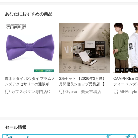
あなたにおすすめの商品
蝶ネクタイ ボウタイ プラムメ
2種セット 【2026年3月度】
CAMPFREE 
ンズアクセサリーの通販ギフ
月間優良ショップ受賞店 【ラ
ティー メンズ 
ト プレゼント お祝い 結婚式
ンキング1位受賞】 ダミーブ
ンズtシャツ 
カフスボタン専門店CUFFJP
Gypso 楽天市場店
ビジネス 新生活 父の日 彼氏
ック Homeple 4種類 インテリ
り 6.1oz 綿1
夫 バレンタイン
アブック 収納ボックス 洋書型
長袖 Tシャツ 
小物入れ 本 インテリア ディ
春 tシャツ ワ
スプレイブック フェイクブッ
グスリーブ ロ
ク おしゃれ かわいい インテ
トリート トッ
リア ディスプレイ ウェルカム
ズン ロングT
セール情報
スペース