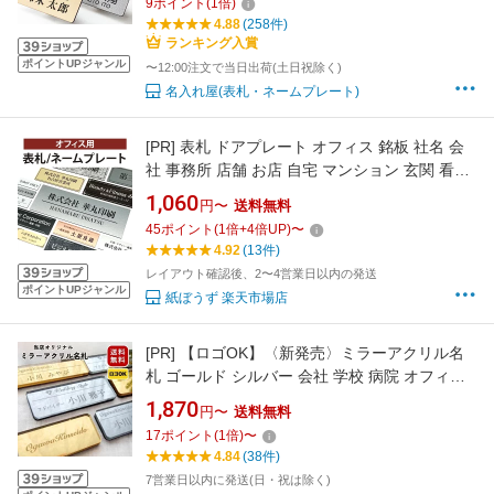
9
ポイント
(
1
倍)
刻印 名前 オーダー 名入れ クリップ ピン シル
4.88
(258件)
バー ゴールド ステンレス 木目
ランキング入賞
ポイントUPジャンル
〜12:00注文で当日出荷(土日祝除く)
名入れ屋(表札・ネームプレート)
[PR]
表札 ドアプレート オフィス 銘板 社名 会
社 事務所 店舗 お店 自宅 マンション 玄関 看板
プレート マグネット 両面テープ 法人 オフィス
1,060
円〜
送料無料
プレート 選べるサイズ ポスト 郵便受け 屋外
45
ポイント
(
1
倍+
4
倍UP)
〜
日本製 軽量 アクリル 長方形 木目調 大理石調
4.92
(13件)
貼るだけ
レイアウト確認後、2〜4営業日以内の発送
ポイントUPジャンル
紙ぼうず 楽天市場店
[PR]
【ロゴOK】〈新発売〉ミラーアクリル名
札 ゴールド シルバー 会社 学校 病院 オフィス
ホテル クリニック カフェ お店 受付 アクリル
1,870
円〜
送料無料
名札 ネームプレート ネームタグ クリップ バッ
17
ポイント
(
1
倍)
〜
ジ 3サイズ 【aiデータ入稿OK】
4.84
(38件)
7営業日以内に発送(日・祝は除く)