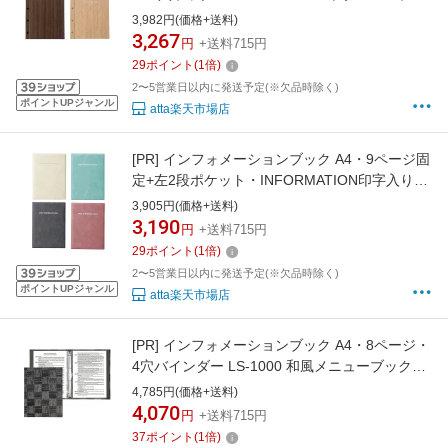
ク式木目 えいむ(Aim) ホテル旅館客室案内用
3,982円(価格+送料)
品
3,267
円
+送料715円
29
ポイント
(
1
倍)
2〜5営業日以内に発送予定(※欠品時除く)
ポイントUPジャンル
atta楽天市場店
[PR]
インフォメーションブック A4・9ページ固
定+左2段ポケット・INFORMATION印字入り
IF-131 BBインフォメーション ホテル旅館客
3,905円(価格+送料)
室案内用品
3,190
円
+送料715円
29
ポイント
(
1
倍)
2〜5営業日以内に発送予定(※欠品時除く)
ポイントUPジャンル
atta楽天市場店
[PR]
インフォメーションブック A4・8ページ・
4穴バインダー LS-1000 和風メニューブック
シンビ(SHIMBI) ホテル旅館客室案内用品
4,785円(価格+送料)
4,070
円
+送料715円
37
ポイント
(
1
倍)