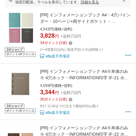
強翌日配送」ラベルを表示しています。
詳細を見る
[PR]
インフォメーションブック A4・4穴バイン
ダー・10ページ+両サイドポケット・
INFORMATION印字入り IF-11 BBビニールイン
4,543円(価格+送料)
フォメーション ホテル旅館客室案内用品
3,828
円
+送料715円
34
ポイント
(
1
倍)
2〜5営業日以内に発送予定(※欠品時除く)
ポイントUPジャンル
atta楽天市場店
[PR]
インフォメーションブック A4※本体のみ
※ 4穴ホック・INFORMATION印字 IF-21 ホッ
ク式麻柄 えいむ(Aim) ホテル旅館客室案内用
4,059円(価格+送料)
品
3,344
円
+送料715円
30
ポイント
(
1
倍)
8/17 11:00までの注文で最短8/22お届け
ポイントUPジャンル
atta楽天市場店
[PR]
インフォメーションブック A4※本体のみ
※ 4穴ホック・INFORMATION印字 IF-22 ホッ