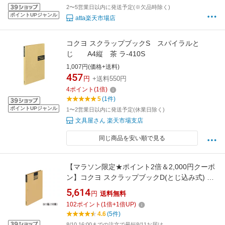
2〜5営業日以内に発送予定(※欠品時除く)
ポイントUPジャンル
atta楽天市場店
コクヨ スクラップブックS スパイラルと
じ A4縦 茶 ラ-410S
1,007円(価格+送料)
457
円
+送料550円
4
ポイント
(
1
倍)
5
(1件)
ポイントUPジャンル
1〜2営業日以内に発送予定(休業日除く)
文具屋さん 楽天市場支店
同じ商品を安い順で見る
【マラソン限定★ポイント2倍＆2,000円クーポ
ン】コクヨ スクラップブックD(とじ込み式) A4
10冊 ラ-40N まとめ買い 箱買い 買いだめ 買い
5,614
円
送料無料
置き 業務用 A4タイプ スクラップブック アルバ
102
ポイント
(
1
倍+
1
倍UP)
ム ファイル
4.6
(5件)
8/10 16:00までの注文で最短8/11お届け