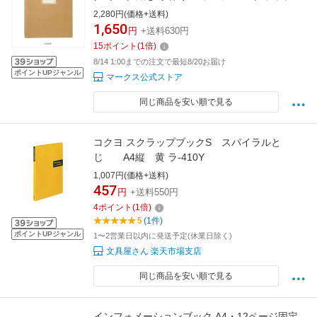
ッキング マークス
2,280円(価格+送料)
1,650
円
+送料630円
15
ポイント
(
1
倍)
8/14 1:00までの注文で最短8/20お届け
ポイントUPジャンル
マークス公式ストア
同じ商品を安い順で見る
コクヨ スクラップブックS スパイラルと
じ A4縦 黄 ラ-410Y
1,007円(価格+送料)
457
円
+送料550円
4
ポイント
(
1
倍)
5
(1件)
ポイントUPジャンル
1〜2営業日以内に発送予定(休業日除く)
文具屋さん 楽天市場支店
同じ商品を安い順で見る
インフォメーションブック A4・12ページ固定