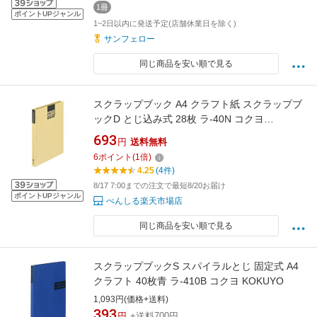
1冊
ポイントUPジャンル
1~2日以内に発送予定(店舗休業日を除く)
サンフェロー
同じ商品を安い順で見る
スクラップブック A4 クラフト紙 スクラップブ
ックD とじ込み式 28枚 ラ-40N コクヨ
KOKUYO ◆◆
693
円
送料無料
6
ポイント
(
1
倍)
4.25
(4件)
8/17 7:00までの注文で最短8/20お届け
ポイントUPジャンル
ぺんしる楽天市場店
同じ商品を安い順で見る
スクラップブックS スパイラルとじ 固定式 A4
クラフト 40枚青 ラ-410B コクヨ KOKUYO
1,093円(価格+送料)
393
円
+送料700円