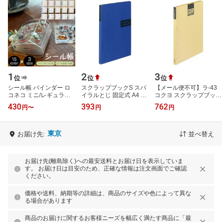
1
2
3
位
位
位
シール帳 バインダー ロ
スクラップブックS スパ
【メール便不可】ラ-43
コネコ ミニ/レギュラー/
イラルとじ 固定式 A4 ク
コクヨ スクラップブック
ラージ Oリング式 チャー
ラフト 40枚青 ラ-410B
D（とじ込み式）A3S
430
393
762
円
〜
円
円
ムホール付き 台紙6枚付
コクヨ KOKUYO
き リフ…
東京
お届け先:
並べ替え
お届け先(離島除く)への最安送料とお届け日を表示していま
す。 お届け日は目安のため、正確な情報は注文画面でご確認
ください。
価格や送料、納期等の詳細は、商品のサイズや色によって異な
る場合があります
商品のお届けに関するお客様ニーズを幅広く満たす商品に「最