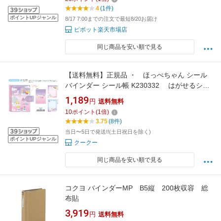
4
(1件)
ポイントUPジャンル
8/17 7:00までの注文で最短8/20お届け
ピボット楽天市場店
同じ商品を安い順で見る
【送料無料】正規品 ・ ほっぺちゃん シール
バインダー シール帳 K230332 はがせるシー
ル台紙 10枚入カミオジャパンK602
1,189
円
送料無料
10
ポイント
(
1
倍)
3.75
(8件)
当日〜5日で発送!!(土日祝日を除く)
ポイントUPジャンル
クークー
同じ商品を安い順で見る
コクヨ バインダーMP B5縦 200枚収容 総
布貼
3,919
円
送料無料