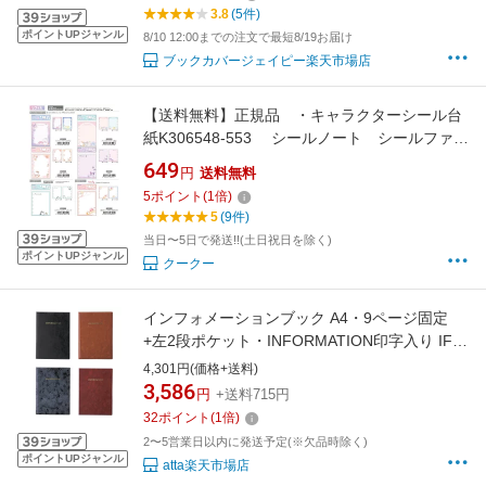
大きいバインダー 特大サイズ
3.8
(5件)
ポイントUPジャンル
8/10 12:00までの注文で最短8/19お届け
ブックカバージェイピー楽天市場店
【送料無料】正規品 ・キャラクターシール台
紙K306548-553 シールノート シールファイ
ル
649
円
送料無料
5
ポイント
(
1
倍)
5
(9件)
当日〜5日で発送!!(土日祝日を除く)
ポイントUPジャンル
クークー
インフォメーションブック A4・9ページ固定
+左2段ポケット・INFORMATION印字入り IF-1
BBインフォメーション ホテル旅館客室案内用
4,301円(価格+送料)
品
3,586
円
+送料715円
32
ポイント
(
1
倍)
2〜5営業日以内に発送予定(※欠品時除く)
ポイントUPジャンル
atta楽天市場店