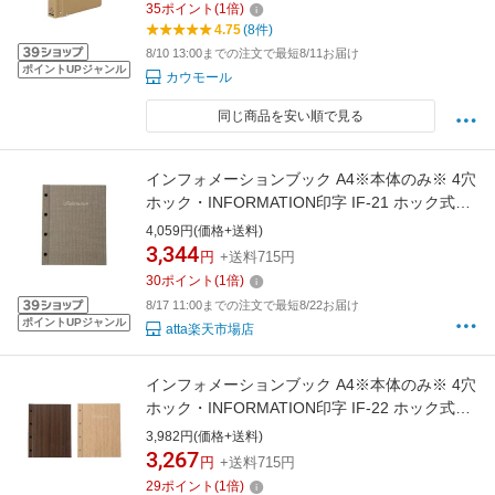
35
ポイント
(
1
倍)
4.75
(8件)
8/10 13:00までの注文で最短8/11お届け
ポイントUPジャンル
カウモール
同じ商品を安い順で見る
インフォメーションブック A4※本体のみ※ 4穴
ホック・INFORMATION印字 IF-21 ホック式麻
柄 えいむ(Aim) ホテル旅館客室案内用品
4,059円(価格+送料)
3,344
円
+送料715円
30
ポイント
(
1
倍)
8/17 11:00までの注文で最短8/22お届け
ポイントUPジャンル
atta楽天市場店
インフォメーションブック A4※本体のみ※ 4穴
ホック・INFORMATION印字 IF-22 ホック式木
目 えいむ(Aim) ホテル旅館客室案内用品
3,982円(価格+送料)
3,267
円
+送料715円
29
ポイント
(
1
倍)