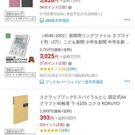
3,828
円
+送料715円
34
ポイント
(
1
倍)
2〜5営業日以内に発送予定(※欠品時除く)
ポイントUPジャンル
atta楽天市場店
（4546-1002）新聞用リングファイル タブロイ
ド判（2穴）こども新聞 小学生新聞 中学生新聞
広報誌 新聞ファイル アーカイブ用 保存用 保管
3,762円(価格+送料)
収納 バインダー 閲覧用 ファイリング 透明 クリ
3,025
円
+送料737円
アファイル A3より少し小さい 新聞収納
27
ポイント
(
1
倍)
3.53
(15件)
ポイントUPジャンル
8/10 12:00までの注文で最短8/19お届け
ブックカバージェイピー楽天市場店
スクラップブックS スパイラルとじ 固定式A4
クラフト40枚茶 ラ-410S コクヨ KOKUYO
1,093円(価格+送料)
393
円
+送料700円
3
ポイント
(
1
倍)
5
(4件)