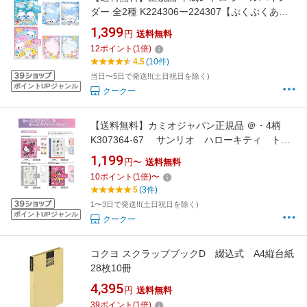
ダー 全2種 K224306ー224307【ぷくぷくあわ
わちゃん / Happy March】 K501シール帳
1,399
円
送料無料
12
ポイント
(
1
倍)
4.5
(10件)
当日〜5日で発送!!(土日祝日を除く)
ポイントUPジャンル
クークー
【送料無料】カミオジャパン正規品 ＠・4柄
K307364-67 サンリオ ハローキティ トム
とジェリーパワーパフガールズ シールバイン
1,199
円〜
送料無料
ダー[シール帳] K512
10
ポイント
(
1
倍)
〜
5
(3件)
1〜3日で発送!!(土日祝日を除く)
ポイントUPジャンル
クークー
コクヨ スクラップブックD 綴込式 A4縦台紙
28枚10冊
4,395
円
送料無料
39
ポイント
(
1
倍)