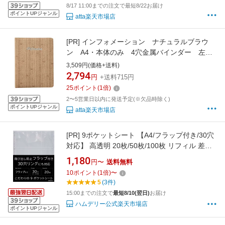
8/17 11:00までの注文で最短8/22お届け
ポイントUPジャンル
atta楽天市場店
[PR]
インフォメーション ナチュラルブラウ
ン A4・本体のみ 4穴金属バインダー 左サ
イドポケット Information印字 CIF-121N バイン
3,509円(価格+送料)
ダーインフォメーション(イグサ柄)
2,794
円
+送料715円
25
ポイント
(
1
倍)
2〜5営業日以内に発送予定(※欠品時除く)
ポイントUPジャンル
atta楽天市場店
[PR]
9ポケットシート 【A4/フラップ付き/30穴
対応】 高透明 20枚/50枚/100枚 リフィル 差し
替え式 トレカ カードゲーム 韓流 アイドル カー
1,180
円〜
送料無料
ド 収納 保護 トレーディングカード ポケット フ
10
ポイント
(
1
倍)
〜
ァイル リーフ シート 差し替え式 2穴 3穴 4穴
5
(3件)
11穴 9ポケット ハムデリー HMDERY
15:00までの注文で
最短8/10(翌日)
お届け
ハムデリー公式楽天市場店
ポイントUPジャンル