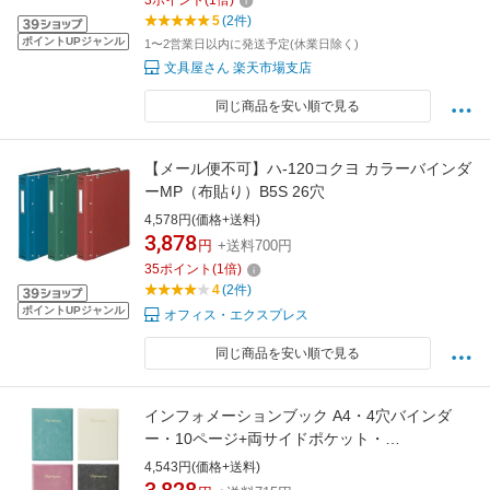
3
ポイント
(
1
倍)
5
(2件)
ポイントUPジャンル
1〜2営業日以内に発送予定(休業日除く)
文具屋さん 楽天市場支店
同じ商品を安い順で見る
【メール便不可】ハ-120コクヨ カラーバインダ
ーMP（布貼り）B5S 26穴
4,578円(価格+送料)
3,878
円
+送料700円
35
ポイント
(
1
倍)
4
(2件)
ポイントUPジャンル
オフィス・エクスプレス
同じ商品を安い順で見る
インフォメーションブック A4・4穴バインダ
ー・10ページ+両サイドポケット・
INFORMATION印字入り IF-11 BBビニールイン
4,543円(価格+送料)
フォメーション ホテル旅館客室案内用品