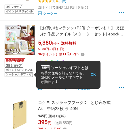
4
(3件)
当日〜5日で発送!!(土日祝日を除く)
ポイントUPジャンル
クークー
【お買い物マラソン+P2倍 クーポンも！】 えぽ
っけ 作品ファイル [スターターセット] epocke
ポケットフレーム 子供の作品 作品保管 作品 ア
5,380
円〜
送料無料
ルバム 作品集 ポートフォリオ 子供の絵 収納 思
5,380円～/冊 (1冊)
い出ファイル ファイリング フォルダ スクラッ
96
ポイント
(
1
倍+
1
倍UP)
〜
プブック 作品フレーム 飾る
ソーシャルギフトとは
NEW
ポイントUPジャンル
1冊
相手の住所を知らなくても、
OK
ソーシャルギフト可
5
(3件)
SNSやメールなどでギフト
が贈れます。
15:00までの注文で
最短8/10(翌日)
お届け
chibito レインカバー 育児応援
コクヨ スクラップブックD とじ込み式
A4 中紙28枚 ラ-40N
945円(価格+送料)
395
円
+送料550円