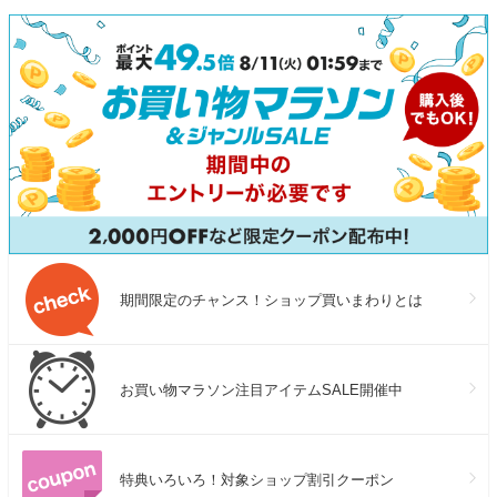
機能 手ブレ補正
祝 プレゼント 
礼 贈答品 送
期間限定のチャンス！ショップ買いまわりとは
お買い物マラソン注目アイテムSALE開催中
特典いろいろ！対象ショップ割引クーポン