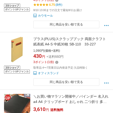
4
ポイント
(
1
倍)
4.75
(8件)
ポイントUPジャンル
8/10 13:00までの注文で最短8/11お届け
カウモール
同じ商品を安い順で見る
プラス(PLUS)スクラップブック 両面クラフト
紙表紙 A4-S 中紙30枚 SB-110 33-227
1,090円(価格+送料)
430
円
+送料660円
3
ポイント
(
1
倍)
取寄品:4〜7営業日以内発送予定:欠品時除く
ポイントUPジャンル
オフィスランド
同じ商品を安い順で見る
＼お買い物マラソン開催中／バインダー 名入れ
a4 A4 クリップボード おしゃれ 二つ折り 多機
能 クリップファイル ビジネス 軽量 ペンホルダ
3,610
円
送料無料
ー ポケット付 高級感 PUレザー 合成皮革 司会