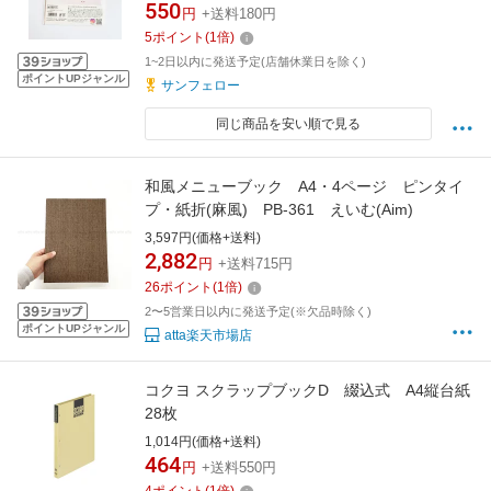
集める 貼る 剥がせる ステッカー 平成レトロ
550
円
+送料180円
5
ポイント
(
1
倍)
1~2日以内に発送予定(店舗休業日を除く)
ポイントUPジャンル
サンフェロー
同じ商品を安い順で見る
和風メニューブック A4・4ページ ピンタイ
プ・紙折(麻風) PB-361 えいむ(Aim)
3,597円(価格+送料)
2,882
円
+送料715円
26
ポイント
(
1
倍)
2〜5営業日以内に発送予定(※欠品時除く)
ポイントUPジャンル
atta楽天市場店
コクヨ スクラップブックD 綴込式 A4縦台紙
28枚
1,014円(価格+送料)
464
円
+送料550円