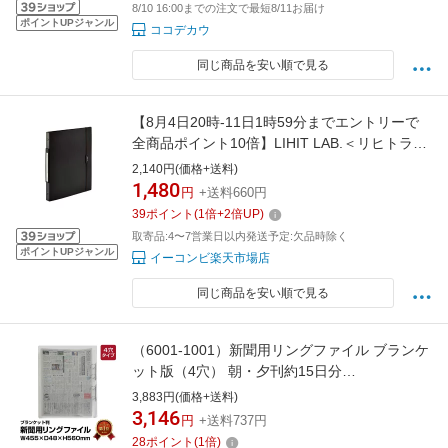
8/10 16:00までの注文で最短8/11お届け
ポイントUPジャンル
ココデカウ
同じ商品を安い順で見る
【8月4日20時-11日1時59分までエントリーで
全商品ポイント10倍】LIHIT LAB.＜リヒトラブ
＞ SMART FIT＜スマート フィット＞ 2タイプ
2,140円(価格+送料)
ポケットクリヤーブック交換式 A4S ブラック
1,480
円
+送料660円
N7520-24
39
ポイント
(
1
倍+
2
倍UP)
取寄品:4〜7営業日以内発送予定:欠品時除く
ポイントUPジャンル
イーコンビ楽天市場店
同じ商品を安い順で見る
（6001-1001）新聞用リングファイル ブランケ
ット版（4穴） 朝・夕刊約15日分
W455×H560mm バインダー 整理ファイル アー
3,883円(価格+送料)
カイブ用 保存 保管 閲覧 ファイリング 透明 ク
3,146
円
+送料737円
リアファイル 新聞整理 資料保存 大型ファイル
28
ポイント
(
1
倍)