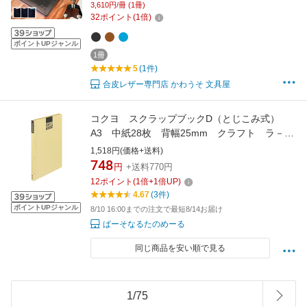
3,610円/冊 (1冊)
商談 会議 メンズ（黒・茶色・水色）【メール
32
ポイント
(
1
倍)
便/送料無料】/かわうそdeシック ギフ
ポイントUPジャンル
1冊
5
(1件)
合皮レザー専門店 かわうそ 文具屋
コクヨ スクラップブックD（とじこみ式）
A3 中紙28枚 背幅25mm クラフト ラ－
43N 1冊
1,518円(価格+送料)
748
円
+送料770円
12
ポイント
(
1
倍+
1
倍UP)
4.67
(3件)
ポイントUPジャンル
8/10 16:00までの注文で最短8/14お届け
ぱーそなるたのめーる
同じ商品を安い順で見る
1
/
75