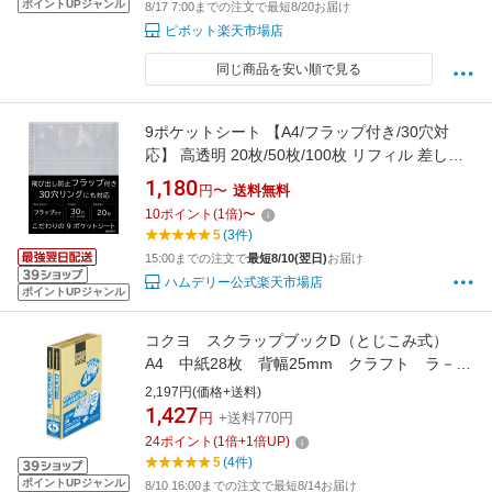
ポイントUPジャンル
8/17 7:00までの注文で最短8/20お届け
ピボット楽天市場店
同じ商品を安い順で見る
9ポケットシート 【A4/フラップ付き/30穴対
応】 高透明 20枚/50枚/100枚 リフィル 差し替
え式 トレカ カードゲーム 韓流 アイドル カード
1,180
円〜
送料無料
収納 保護 トレーディングカード ポケット ファ
10
ポイント
(
1
倍)
〜
イル リーフ シート 差し替え式 2穴 3穴 4穴 11
5
(3件)
穴 9ポケット ハムデリー HMDERY
15:00までの注文で
最短8/10(翌日)
お届け
ハムデリー公式楽天市場店
ポイントUPジャンル
コクヨ スクラップブックD（とじこみ式）
A4 中紙28枚 背幅25mm クラフト ラ－
40NX4 1パック（4冊）
2,197円(価格+送料)
1,427
円
+送料770円
24
ポイント
(
1
倍+
1
倍UP)
5
(4件)
ポイントUPジャンル
8/10 16:00までの注文で最短8/14お届け