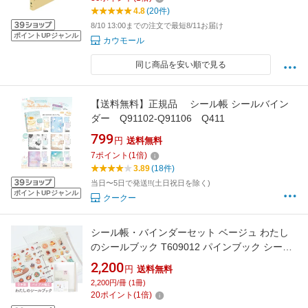
4.8
(20件)
8/10 13:00までの注文で最短8/11お届け
ポイントUPジャンル
カウモール
同じ商品を安い順で見る
【送料無料】正規品 シール帳 シールバイン
ダー Q91102-Q91106 Q411
799
円
送料無料
7
ポイント
(
1
倍)
3.89
(18件)
当日〜5日で発送!!(土日祝日を除く)
ポイントUPジャンル
クークー
シール帳・バインダーセット ベージュ わたし
のシールブック T609012 パインブック シール
バインダー シンプル 半透明 台紙 コレクション
2,200
円
送料無料
交換 集める 貼る 剥がせる ステッカー 平成レト
2,200円/冊 (1冊)
ロ バイブルサイズ
20
ポイント
(
1
倍)