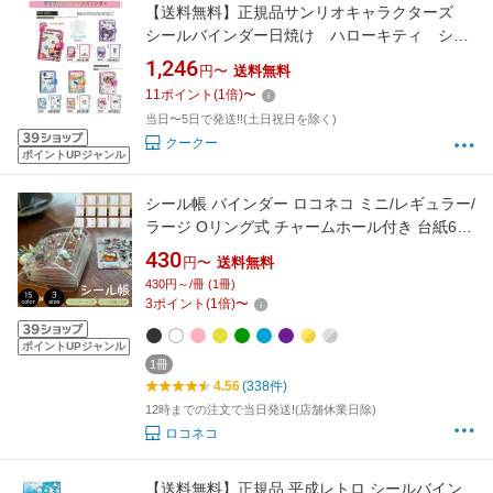
【送料無料】正規品サンリオキャラクターズ
シールバインダー日焼け ハローキティ シー
ル帳 ファイル K307692-95ハローキティ日焼
1,246
円〜
送料無料
けキティK606
11
ポイント
(
1
倍)
〜
当日〜5日で発送!!(土日祝日を除く)
クークー
ポイントUPジャンル
シール帳 バインダー ロコネコ ミニ/レギュラー/
ラージ Oリング式 チャームホール付き 台紙6枚
付き リフィル差し替え可能 透明カバー 全15色
430
円〜
送料無料
430円～/冊 (1冊)
3
ポイント
(
1
倍)
〜
ポイントUPジャンル
1冊
4.56
(338件)
12時までの注文で当日発送!(店舗休業日除)
ロコネコ
【送料無料】正規品 平成レトロ シールバイン