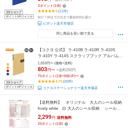
3
ポイント
(
1
倍)
5
(11件)
ポイントUPジャンル
8/17 7:00までの注文で最短8/20お届け
ピボット楽天市場店
同じ商品を安い順で見る
【コクヨ 公式】 ラ-410B ラ-410R ラ-410S
ラ-410Y ラ-414S スクラップブック アルバム
スパイラルとじ スパイラル綴じ スクラップ 公
1,053円〜 (価格+送料)
式 コクヨ KOKUYO
803
円〜
+送料250円
70
ポイント
(
1
倍+
9
倍UP)
〜
4.75
(20件)
ポイントUPジャンル
コクヨステーショナリー楽天市場店
【送料無料】 オリジナル 大人のシール収納
frosty white 白 大人のシール収納 シール
帳 バインダー 大人のシール収納
2,299
円
送料無料
K222381_222386バインダー
20
ポイント
(
1
倍)