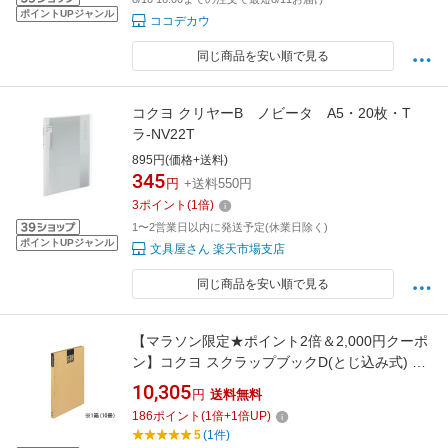
ポイントUPジャンル
ココデカウ
同じ商品を安い順で見る
コクヨ クリヤーB ノビータ A5・20枚・T
ラ-NV22T
895円(価格+送料)
345
円
+送料550円
3
ポイント
(
1
倍)
1〜2営業日以内に発送予定(休業日除く)
ポイントUPジャンル
文具屋さん 楽天市場支店
同じ商品を安い順で見る
【マラソン限定★ポイント2倍＆2,000円クーポ
ン】コクヨ スクラップブックD(とじ込み式) A3
10冊 ラ-43N スクラップブック アルバム ファ
10,305
円
送料無料
イル
186
ポイント
(
1
倍+
1
倍UP)
5
(1件)