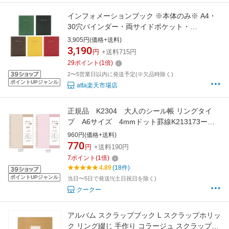
インフォメーションブック ※本体のみ※ A4・
30穴バインダー・両サイドポケット・
INFORMATION印字入り IF-411 レザータッチ
3,905円(価格+送料)
グルーブインフォメーション ホテル旅館客室
3,190
円
+送料715円
案内用品
29
ポイント
(
1
倍)
2〜5営業日以内に発送予定(※欠品時除く)
ポイントUPジャンル
atta楽天市場店
正規品 K2304 大人のシール帳 リングタイ
プ A6サイズ 4mmドット罫線K213173ー
76 カミオジャパン大人の
960円(価格+送料)
770
円
+送料190円
7
ポイント
(
1
倍)
4.89
(18件)
ポイントUPジャンル
当日〜5日で発送!!(土日祝日を除く)
クークー
アルバム スクラップブック L スクラップホリッ
ク リング綴じ 手作り コラージュ スクラップブ