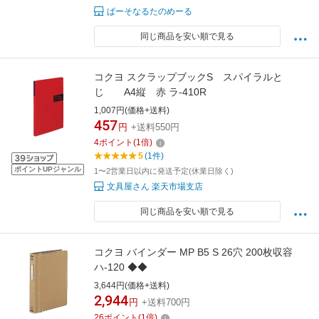
ぱーそなるたのめーる
同じ商品を安い順で見る
コクヨ スクラップブックS スパイラルと
じ A4縦 赤 ラ-410R
1,007円(価格+送料)
457
円
+送料550円
4
ポイント
(
1
倍)
5
(1件)
ポイントUPジャンル
1〜2営業日以内に発送予定(休業日除く)
文具屋さん 楽天市場支店
同じ商品を安い順で見る
コクヨ バインダー MP B5 S 26穴 200枚収容
ハ-120 ◆◆
3,644円(価格+送料)
2,944
円
+送料700円
26
ポイント
(
1
倍)