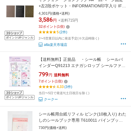
+左2段ポケット・INFORMATION印字入り IF-
111 DCインフォメーション ホテル旅館客室案
4,301円(価格+送料)
内用品
3,586
円
+送料715円
32
ポイント
(
1
倍)
5
(2件)
ポイントUPジャンル
2〜5営業日以内に発送予定(※欠品時除く)
atta楽天市場店
【送料無料】正規品 ・シール帳 シールバ
インダーQ91213 エナガシロップ シールファイ
ル ＠ Q503
799
円
送料無料
7
ポイント
(
1
倍)
4.33
(3件)
当日〜5日で発送!!(土日祝日を除く)
ポイントUPジャンル
クークー
シール帳用台紙リフィル ピンク(10枚入り) わた
しのシールブック専用 T610011 パインブック
シールバインダー シンプル コレクション 交換
730円(価格+送料)