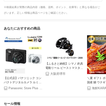
※検索結果が実際の商品内容（価格、送料、ポイント、在庫等）と異なる場合がご
ざいます。正しい情報は商品ページをご確認ください。
あなたにおすすめの商品
【ふるさと納税】シマノ 釣具
電動リール ビーストマスター
2000【 釣り 釣り具 電動 リー
大阪府堺市
ル シマノ SHIMANO フィッシ
【公式店】パナソニック コン
＼夏 ギフト 
ング アウトドア スポーツ 魚
パクトデジタルカメラ ルミッ
国産 鰻 ウナギ
人気 おすすめ 大阪府 堺市】
クス 選べる2色 DC-TZ99 旅行
ウナギ 蒲焼 160
Panasonic Store Plus 楽天市場店
夏休み 家族旅行 ポケットサイ
1尾 2尾 うな
ズ デジカメ 高倍率ズーム 4K
の蒲焼 鹿児島産 
フォトモード 4K動画 タッチ
土用の丑 選べ
セール情報
モニター フォーカスセレクト
き蒲焼のたれ 