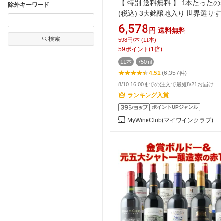
【 特別 送料無料 】 1本たったの
除外キーワード
(税込) 3大銘醸地入り 世界選り
赤ワイン11本セット 第286弾 ワ
6,578
円
送料無料
ワインセット wine wainn 金賞 
検索
598円/本 (11本)
べ ボルドー フランス イタリア 
59
ポイント
(
1
倍)
ン お買い得 ギフト 【7786563】
11本
750ml
4.51
(6,357件)
8/10 16:00までの注文で最短8/21お届け
ランキング入賞
ポイントUPジャンル
MyWineClub(マイワインクラブ)