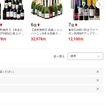
6
7
位
位
送料無料 】 1本あた
【送料無料】高級シャン
★8/11AM1:59までクー
2円(税込) 格上メド
パーニュ6本＆高級クレ
ポン利用&Pアップで更
＆5冠金賞入り!フラ
マン6本の究極飲み比べ
にお得★エノテカ売れ筋
78
32,978
12,100
円
円
円
金賞赤ワイン12本
12本セット(1本あたり驚
No.1！厳選バラエティ
 第113…
愕2,498円(税…
ー10本セット PP8…
並べ替え
認ください。