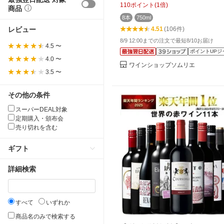
新」【ワイン ギフト ソムリエ厳
110
ポイント
(
1
倍)
商品
8本
750ml
レビュー
4.51
(106件)
8/9 12:00までの注文で最短8/10お届け
4.5 〜
ポイントUPジ
4.0 〜
ワインショップソムリエ
3.5 〜
その他の条件
スーパーDEAL対象
定期購入・頒布会
売り切れを含む
ギフト
詳細検索
すべて
いずれか
商品名のみで検索する