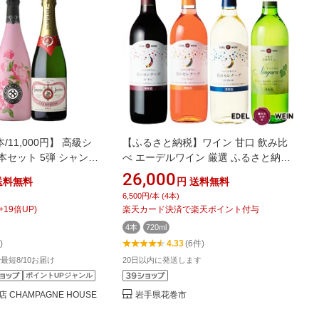
本/11,000円】 高級シ
【ふるさと納税】ワイン 甘口 飲み比
本セット 5弾 シャンパ
べ エーデルワイン 厳選 ふるさと納税
 シャンパーニュ 泡 送
ワイン 4本セット 母の日 父の日 ギフ
26,000
送料無料
円
送料無料
ャンパンセット 送料無
ト ひな祭り 女子会
6,500円/本 (4本)
ント 誕生日期間:8/4
+
19
倍UP)
楽天カード決済で楽天ポイント付与
9まで
4本
720ml
)
4.33
(6件)
で最短8/10お届け
20日以内に発送します
ポイントUPジャンル
CHAMPAGNE HOUSE
岩手県花巻市