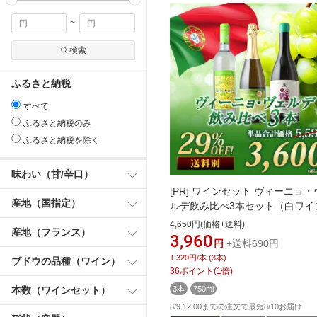
~
検索
ふるさと納税
すべて
ふるさと納税のみ
ふるさと納税を除く
味わい（甘/辛口）
[PR]
ワインセット ヴィーニョ・
産地（国指定）
ルデ飲み比べ3本セット（白ワイ
スパークリングワイン1） 【ワイ
4,650円(価格+送料)
産地（フランス）
フト ソムリエ厳選】
3,960
円
+送料690円
1,320円/本 (3本)
ブドウの品種（ワイン）
36
ポイント
(
1
倍)
本数（ワインセット）
3本
750ml
8/9 12:00までの注文で最短8/10お届け