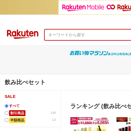
飲み比べセット
SALE
ランキング (飲み比べセ
すべて
割引商品
130
半額商品
13