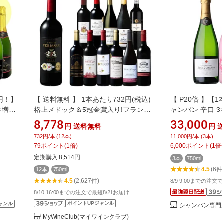
5円！】
【 送料無料 】 1本あたり732円(税込)
【 P20倍 】【1
本増量
格上メドック＆5冠金賞入り!フランス
ャンパン 辛口 3
(9本
金賞赤ワイン12本セット 第113弾
ンセット ギフト
8,778
33,000
円
送料無料
円
ット 辛
【9000418】 | 金賞受賞 飲み比べ ワイ
料無料 厳選 シ
732円/本 (12本)
11,000円/本 (3本)
ト 箱
ン ワインセット wine wainn フルボデ
料 浜運A プレゼ
79
ポイント
(
1
倍)
6,000
ポイント
(
1
倍
 1本
ィ ボルドー お買い得 パーティー ギフ
20:00～11 1:5
定期購入 8,514円
3本
750ml
0弾
ト
4.5
(6件
12本
750ml
4.5
(2,627件)
8/9 9:00までの注文
8/10 16:00までの注文で最短8/21お届け
ポイントUPジャンル
ャンル
シャンパン専門店 
MyWineClub(マイワインクラブ)