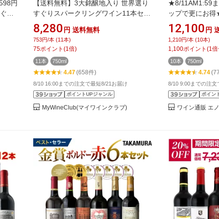
598円
【送料無料】3大銘醸地入り 世界選り
★8/11AM1:
すぐり
すぐりスパークリングワイン11本セッ
ップで更にお得
イン
ト 第43弾 スパークリングワイン 辛口
店のイチオシ！
8,280
12,100
円
送料無料
円
飲み比
ワインセット 【9000202】
10本セット PA8-1
753円/本 (11本)
1,210円/本 (10本)
スペイ
ワインセット 飲
75
ポイント
(
1
倍)
1,100
ポイント
(
1
倍
11本
750ml
10本
750ml
4.47
(658件)
4.74
(7
8/10 16:00までの注文で最短8/21お届け
8/10 9:00までの注
ポイントUPジャンル
ポイン
MyWineClub(マイワインクラブ)
ワイン通販 エ