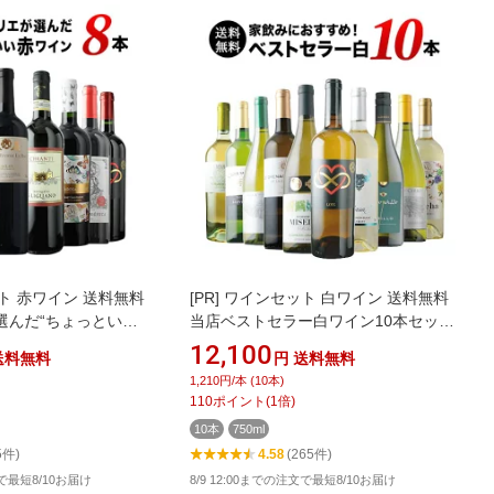
ト 赤ワイン 送料無料
[PR]
ワインセット 白ワイン 送料無料
選んだ“ちょっとい
当店ベストセラー白ワイン10本セット
セット「7/17更新」
「8/7更新」【ワイン ギフト ソムリエ
12,100
送料無料
円
送料無料
 ソムリエ厳選】
厳選】
1,210円/本 (10本)
110
ポイント
(
1
倍)
10本
750ml
5件)
4.58
(265件)
文で最短8/10お届け
8/9 12:00までの注文で最短8/10お届け