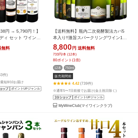
38円 → 5,790円！】
【送料無料】瓶内二次発酵製法カバ5
ディ セット ワインセ
本入り!!激旨スパークリングワイン12
ギフト 箱 京橋ワイン
本セット 第18弾 スパークリングワイ
8,800
料無料
円
送料無料
ンス 6本 金賞 ボルド
ン 辛口 ワインセット 【W05494】
733円/本 (12本)
べ ボルドー 送料無料 第
80
ポイント
(
1
倍)
賞受賞 史上最強級 極旨
12本
750ml
ン6本セット 飲み比べ
83件)
販売期間前
で最短8/10お届け
4.42
(739件)
ポイントUPジャンル
※通常5〜7日前後でお届け(金土祝日除く)
ポイントUPジャンル
MyWineClub(マイワインクラブ)