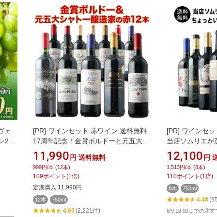
ヴェ
[PR]
ワインセット 赤ワイン 送料無料
[PR]
ワインセッ
ン2・
17周年記念！金賞ボルドーと元五大シ
当店ソムリエが
ン ギ
ャトー醸造家の赤ワイン12本セット
い”赤ワイン8本
11,990
12,100
円
送料無料
円
「8/4更新」【フランスワイン ボルド
【ワイン ギフト
999円/本 (12本)
1,513円/本 (8本)
ーワイン チリワイン フランス ボルド
109
ポイント
(
1
倍)
110
ポイント
(
1
倍)
ー チリ】【ワイン ギフト ソムリエ厳
定期購入 11,990円
8本
750ml
選】
4.48
(9
12本
750ml
4.65
(2,221件)
8/9 12:00までの注