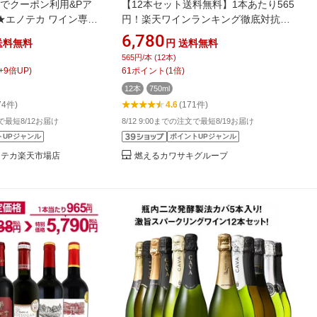
59までクーポン利用&Pア
【12本セット送料無料】1本あたり565
★エノテカ ワイン専門
円！楽天ワインランキング徹底対抗！
エノテカ厳選赤ワイン
金賞ワインが8本入った最強コスパの
6,780
送料無料
円
送料無料
 [750ml x 10] ワイン
赤ワイン12本セット＜ワインセット＞
565円/本 (12本)
み比べ 送料無料
※沖縄県は送料無料対象外赤ワインセ
+
9
倍UP)
61
ポイント
(
1
倍)
ット 金賞ワイン[T.5441.-.SE]
12本
750ml
74件)
4.6
(171件)
文で最短8/12お届け
8/12 9:00までの注文で最短8/19お届け
トUPジャンル
ポイントUPジャンル
ノテカ楽天市場店
燃えるカワサキグループ