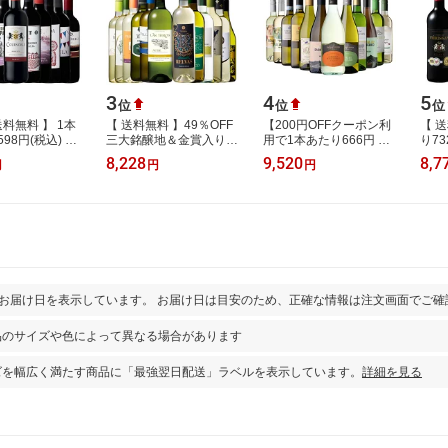
3
4
5
位
位
位
送料無料 】 1本
【 送料無料 】49％OFF
【200円OFFクーポン利
【 
98円(税込) 3
三大銘醸地＆金賞入り!
用で1本あたり666円 送
り73
入り 世界選り
世界の辛口白ワイン12
料無料】45％OFF 白だ
ック
8,228
9,520
8,7
円
円
円
ワイン11本セ
本セット 第74弾 白ワイ
け 特選 ワイン 12本+2本
ンス
86弾 …
ン ワインセッ…
セット(合計14…
セット
とお届け日を表示しています。 お届け日は目安のため、正確な情報は注文画面でご確
品のサイズや色によって異なる場合があります
ズを幅広く満たす商品に「最強翌日配送」ラベルを表示しています。
詳細を見る