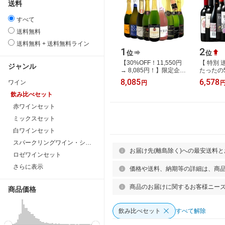
送料
すべて
送料無料
送料無料 + 送料無料ライン
1
2
位
位
【30%OFF！11,550円
【 特別 
ジャンル
→ 8,085円！】限定企画
たったの5
1,298円(税込)相当を1本
大銘醸地
8,085
6,578
ワイン
円
増量 辛口スパークリン
すぐり赤
グワインセッ…
ット 第2
飲み比べセット
赤ワインセット
ミックスセット
白ワインセット
スパークリングワイン・シャンパンセット
お届け先(離島除く)への最安送料
ロゼワインセット
さらに表示
価格や送料、納期等の詳細は、商
商品のお届けに関するお客様ニー
商品価格
飲み比べセット
すべて解除