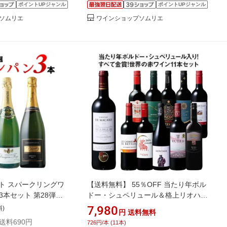
ポイントUPジャンル
ポイントUPジャンル
ソムリエ
ワインショップソムリエ
ト スパークリングワ
【送料無料】 55％OFF 当たり年ボル
3本セット 第28弾
ドー・シュペリュール＆格上リオハ入
【ワイン ギフト ソムリ
り!すべて金賞!世界の選りすぐり赤ワ
7,980
料)
円
送料無料
イン11本セット 第20弾 赤ワイン フル
+送料690円
726円/本 (11本)