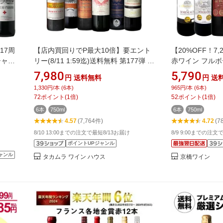
17周
【店内買回りでP最大10倍】要エント
【20%OFF！7,2
シャト
リー(8/11 1:59迄)送料無料 第177弾 リ
赤ワイン フルボ
/4
アルワインガイドで最高評価A+獲得！
ット 赤 ワイン 
7,980
5,790
円
送料無料
円
送
ーワイ
金賞の中の金賞を厳選 タカムラ自慢の
京橋わいん フラ
1,330円/本 (6本)
965円/本 (6本)
 チ
金賞ボルドー 6本 赤ワイン セット (追
ー 上質 飲み比
72
ポイント
(
1
倍)
52
ポイント
(
1
倍)
選】
加6本同梱可) 飲み比べ ギフト ワイン
298弾 全て 金
6本
750ml
6本
750ml
セット ボルドー フランス 金賞 赤 [T]
ボルドー赤ワイ
4.57
(7,764件)
4.72
(7
8/10 13:00までの注文で最短8/13お届け
8/9 9:00までの注文
ポイントUPジャンル
ャンル
タカムラ ワイン ハウス
京橋ワイン