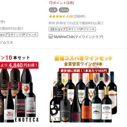
ボディ ワインセット 【W07971】
72
ポイント
(
1
倍)
11本
750ml
4.46
(288件)
7件)
8/10 16:00までの注文で最短8/21お届け
文で最短8/10お届け
ポイントUPジャンル
ポイントUPジャンル
MyWineClub(マイワインクラブ)
ソムリエ