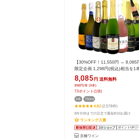
【30%OFF！11,550円 → 8,08
限定企画 1,298円(税込)相当を1
辛口スパークリングワインセット 
8,085
円
送料無料
+1本) スパークリングワイン セ
898円/本 (9本)
口 ワインセット 泡 白 ロゼ ギフ
73
ポイント
(
1
倍)
京橋ワイン 京橋わいん 9本 オマケ
9本
750ml
合計 10本 750ml 送料無料 第15
4.82
(2,578件)
8/9 9:00までの注文で最短8/10お届け
ランキング入賞
ポイントUPジ
京橋ワイン