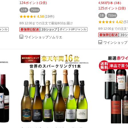
選】
124
ポイント
(
1
倍)
4,583円/本 (3本)
125
ポイント
(
1
倍)
12本
750ml
3本
750ml
4.58
(19件)
4.42
(5
8/9 12:00までの注文で最短8/10お届け
8/9 12:00までの注
ャンル
ポイントUPジャンル
ワインショップソムリエ
ワインショップ