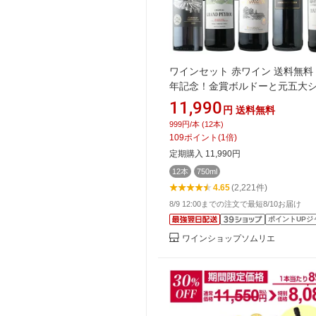
ワインセット 赤ワイン 送料無料 
年記念！金賞ボルドーと元五大
ー醸造家の赤ワイン12本セット「8
11,990
円
送料無料
更新」【フランスワイン ボルド
999円/本 (12本)
ン チリワイン フランス ボルドー
109
ポイント
(
1
倍)
リ】【ワイン ギフト ソムリエ厳
定期購入 11,990円
12本
750ml
4.65
(2,221件)
8/9 12:00までの注文で最短8/10お届け
ポイントUPジ
ワインショップソムリエ