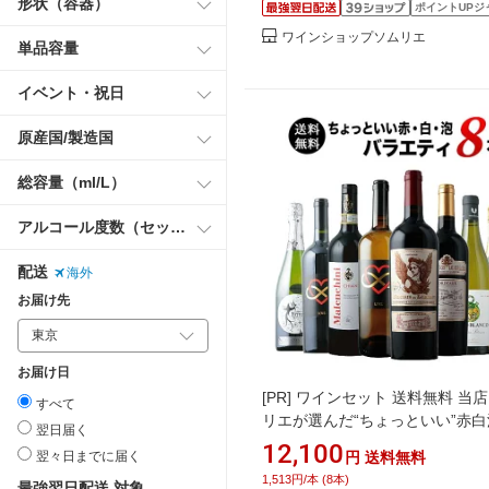
形状（容器）
ポイントUPジ
ワインショップソムリエ
単品容量
イベント・祝日
原産国/製造国
総容量（ml/L）
アルコール度数（セット）
配送
海外
お届け先
お届け日
[PR]
ワインセット 送料無料 当
すべて
リエが選んだ“ちょっといい”赤白
翌日届く
イン8本セット（赤ワイン4・白
12,100
翌々日までに届く
円
送料無料
2・スパークリングワイン2）「7/
1,513円/本 (8本)
最強翌日配送 対象