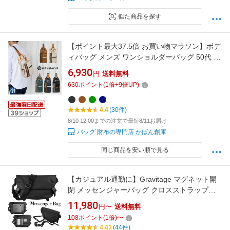
似た商品を探す
【ポイント最大37.5倍 お買い物マラソン】ボデ
ィバッグ メンズ ワンショルダーバッグ 50代 60
代 moustache ムスタッシュ バッグ 40代 カバ
6,930
円
送料無料
ン かばん おすすめ オシャレ 斜めがけ ワンショ
630
ポイント
(
1
倍+
9
倍UP)
ルダー ボディーバッグ 合皮 YVQ-5985 父の日
ギフト
4.4
(30件)
8/10 12:00までの注文で最短8/11お届け
バッグ 財布の専門店 かばん創庫
同じ商品を安い順で見る
【カジュアル通勤に】Gravitage マグネット開
閉 メッセンジャーバッグ クロスストラップで
自転車快適 YKK ジッパー ボディバッグ チェス
11,980
円〜
送料無料
トバッグ ショルダーバッグ 大容量 メンズ レデ
108
ポイント
(
1
倍)
〜
ィース スタイリッシュ 斜めがけ 防水素材 多機
4.41
(44件)