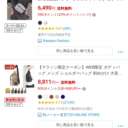
ッグ・ウエストポーチ ブラック シルバー【送
6,490
円
送料無料
料無料】
590
ポイント
(
10
%ポイントバック)
4.67
(3件)
通常4-7日以内発送予定
Rakuten Fashion
同じ商品を安い順で見る
【マラソン限定クーポン】WEB限定 ボディバ
ッグ メンズ ショルダーバッグ 斜めがけ 大容量
軽量 軽い かっこいい ブランド ワンショルダー
8,811
円〜
送料無料
バッグ 鞄 きれいめ 高級感 おしゃれ 男性 大人
800
ポイント
(
1
倍+
9
倍UP)
〜
旅行 トラベル プレゼント 実用的 ギフト 父の日
誕生日 旦那 パパ 30代 40代
4.73
(271件)
8/10 12:00までの注文で最短8/11お届け
鞄メーカー直営T2O ONLINE STORE
同じ商品を安い順で見る