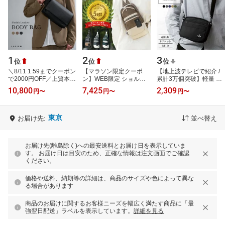
1
2
3
位
位
位
＼8/11 1:59までクーポン
【マラソン限定クーポ
【地上波テレビで紹介 /
で2000円OFF／上質本革
ン】WEB限定 ショルダ
累計3万個突破】軽量 ボ
×実用的な収納力 | ボディ
ーバッグ メンズ ボディ
ディバッグ 8ポケット ナ
10,800
7,425
2,309
円
〜
円
〜
円
〜
バッグ ショルダーバッグ
バッグ 斜めがけ ワンシ
イロン スキミング防止
メン…
ョルダー 小さ…
撥水 ミ…
東京
お届け先:
並べ替え
お届け先(離島除く)への最安送料とお届け日を表示していま
す。 お届け日は目安のため、正確な情報は注文画面でご確認
ください。
価格や送料、納期等の詳細は、商品のサイズや色によって異な
る場合があります
商品のお届けに関するお客様ニーズを幅広く満たす商品に「最
強翌日配送」ラベルを表示しています。
詳細を見る