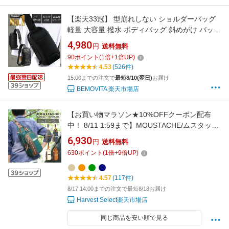
【楽天33冠】 型崩れしない ショルダーバッグ
軽量 大容量 撥水 ボディバッグ 斜めがけ バッグ
ウエストバッグ 肩がけ メンズ オックスフォー
4,980
円
送料無料
ド おしゃれ かっこいい 丈夫 頑丈 耐久性 軽い
90
ポイント
(
1
倍+
1
倍UP)
カバン アウトドア キャンプ 社会人 クリスマス
4.53
(526件)
15:00までの注文で
最短8/10(翌日)
お届け
BEMOVITA 楽天市場店
【お買い物マラソン★10%OFFクーポン配布
中！ 8/11 1:59まで】MOUSTACHE/ムスタッシ
ュ ボディバッグ メンズ/レディース 合皮 ブラッ
6,930
円
送料無料
ク/ネイビー/キャメル/ベージュ/グリーン 小さめ
630
ポイント
(
1
倍+
9
倍UP)
YVQ-5985
4.57
(117件)
8/17 14:00までの注文で最短8/18お届け
Harvest Select楽天市場店
同じ商品を安い順で見る