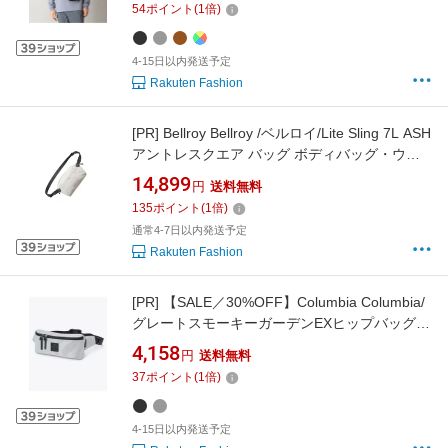
54
ポイント
(
1
倍)
4-15日以内発送予定
Rakuten Fashion
[PR]
Bellroy Bellroy /ベルロイ/Lite Sling 7L ASH
アントレスクエア バッグ ボディバッグ・ウエ
ストポーチ【送料無料】
14,899
円
送料無料
135
ポイント
(
1
倍)
通常4-7日以内発送予定
Rakuten Fashion
[PR]
【SALE／30%OFF】Columbia Columbia/
グレートスモーキーガーデンEXヒップバッグ /
コロンビア コロンビア バッグ ボディバッグ・
4,158
円
送料無料
ウエストポーチ グレー ブラック【送料無料】
37
ポイント
(
1
倍)
4-15日以内発送予定