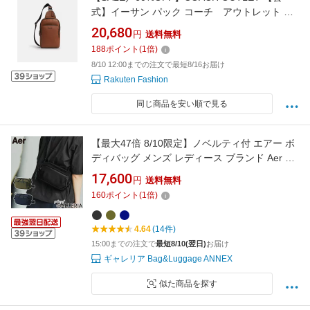
式】イーサン パック コーチ アウトレット バ
ッグ ボディバッグ・ウエストポーチ ブラウン
20,680
円
送料無料
【送料無料】
188
ポイント
(
1
倍)
8/10 12:00までの注文で最短8/16お届け
Rakuten Fashion
同じ商品を安い順で見る
【最大47倍 8/10限定】ノベルティ付 エアー ボ
ディバッグ メンズ レディース ブランド Aer か
っこいい 小さめ 横型 スリングバッグ 斜めがけ
17,600
円
送料無料
ショルダー タブレット 8.3inch 旅行 斜めがけバ
160
ポイント
(
1
倍)
ッグ 2.5L Travel Collection Day Sling 4
4.64
(14件)
15:00までの注文で
最短8/10(翌日)
お届け
ギャレリア Bag&Luggage ANNEX
似た商品を探す