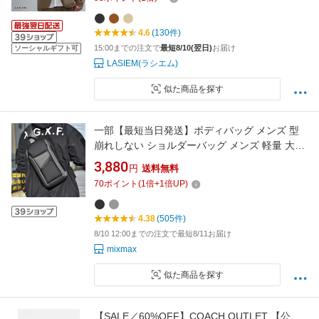
コンパクト 斜めがけ 斜め掛け 肩かけ 肩掛け 牛
革 フラップ シンプル
4.6
(130件)
15:00までの注文で
最短8/10(翌日)
お届け
ソーシャルギフト可
LASIEM(ラシエム)
似た商品を探す
一部【最短当日発送】ボディバッグ メンズ 型
崩れしない ショルダーバッグ メンズ 軽量 大容
量 撥水 ボディバッグ 斜めがけ バッグ ウエスト
3,880
円
送料無料
バッグ 肩がけ ボディーバッグ メンズ オックス
70
ポイント
(
1
倍+
1
倍UP)
フォード おしゃれ かっこいい 耐久性 軽い カバ
ン アウトドア
4.38
(505件)
8/10 12:00までの注文で最短8/11お届け
mixmax
似た商品を探す
【SALE／60%OFF】COACH OUTLET 【公