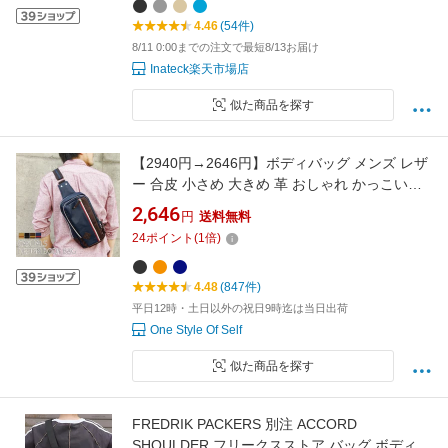
4.46
(54件)
8/11 0:00までの注文で最短8/13お届け
Inateck楽天市場店
似た商品を探す
【2940円→2646円】ボディバッグ メンズ レザ
ー 合皮 小さめ 大きめ 革 おしゃれ かっこいい
大容量 斜め掛けバッグ ワンショルダーバッグ
2,646
円
送料無料
2way ショルダーバッグ ワンショルダー 斜めが
24
ポイント
(
1
倍)
け 縦型 通勤 通学 軽い 軽量 旅行 ミニ シンプル
黒 プレゼント
4.48
(847件)
平日12時・土日以外の祝日9時迄は当日出荷
One Style Of Self
似た商品を探す
FREDRIK PACKERS 別注 ACCORD
SHOULDER フリークスストア バッグ ボディバ