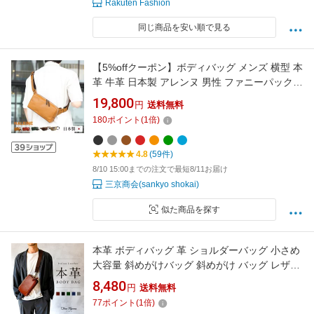
Rakuten Fashion
同じ商品を安い順で見る
【5%offクーポン】ボディバッグ メンズ 横型 本
革 牛革 日本製 アレンヌ 男性 ファニーパック
プレゼント HALEINE ブランド 父 ギフト 斜め
19,800
円
送料無料
がけバッグ 斜めがけ 四角 シンプル カジュアル
180
ポイント
(
1
倍)
肩掛け 4FB (07000362-mens-1r)
4.8
(59件)
8/10 15:00までの注文で最短8/11お届け
三京商会(sankyo shokai)
似た商品を探す
本革 ボディバッグ 革 ショルダーバッグ 小さめ
大容量 斜めがけバッグ 斜めがけ バッグ レザー
ミニショルダーバッグ ミニ 小さい 大人 シンプ
8,480
円
送料無料
ル おしゃれ かっこいい 高見え ビジネス 通勤
77
ポイント
(
1
倍)
メンズ レディース DomTeporna Italy ブランド