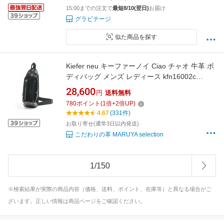
能 ポケット 旅行 カバン
15:00までの注文で
最短8/10(翌日)
お届け
グラビテージ
似た商品を探す
Kiefer neu キーファーノイ Ciao チャオ 牛革 ボ
ディバッグ メンズ レディース kfn16002c
kfn1611c ムラ染め イタリアンレザー本革 革 レ
28,600
円
送料無料
ザー 軽い ブランド おしゃれ 20代 30代 40代
780
ポイント
(
1
倍+
2
倍UP)
50代 60代 70代
4.67
(331件)
お取り寄せ(通常3日以内発送)
こだわりの革 MARUYA selection
1
/
150
※検索結果が実際の商品内容（価格、送料、ポイント、在庫等）と異なる場合がご
ざいます。正しい情報は商品ページをご確認ください。