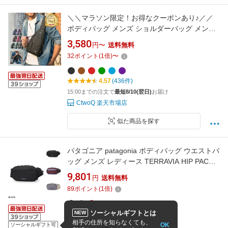
＼＼マラソン限定！お得なクーポンあり♪／／
ボディバッグ メンズ ショルダーバッグ メンズ
肩掛けバッグ 肩がけバッグ メッセンジャーバ
3,580
円〜
送料無料
ッグ ボディーバッグ ワンショルダーバッグ 斜
32
ポイント
(
1
倍)
〜
めがけバッグ 斜めがけ バッグ バック 防水 撥水
軽量 多収納 小さめ プレゼント 父の日
4.57
(436件)
15:00までの注文で
最短8/10(翌日)
お届け
CtwoQ 楽天市場店
似た商品を探す
パタゴニア patagonia ボディバッグ ウエストバ
ッグ メンズ レディース TERRAVIA HIP PACK
テラヴィア・ヒップ・パック【返品送料無料】
9,801
円
送料無料
[2026AW]
89
ポイント
(
1
倍)
ソーシャルギフトとは
NEW
4.5
(2件)
相手の住所を知らなくても、
OK
16:00までの注文で
最短8/10(翌日)
お届け
ソーシャルギフト可