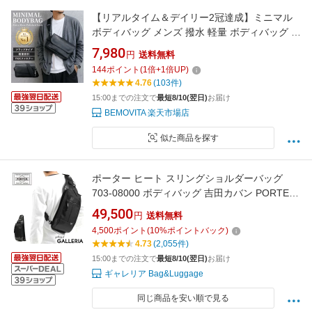
【リアルタイム＆デイリー2冠達成】ミニマル
ボディバッグ メンズ 撥水 軽量 ボディバッグ シ
ョルダーバッグ 斜めがけ ミニ コンパクト ミニ
7,980
円
送料無料
マル ワンショルダー 小さめ 大人 カジュアル き
144
ポイント
(
1
倍+
1
倍UP)
れいめ 旅行 お出かけ 散歩 サブバッグ バッグイ
4.76
(103件)
ンバッグ ミニマル BEMOVITA YKK
15:00までの注文で
最短8/10(翌日)
お届け
BEMOVITA 楽天市場店
似た商品を探す
ポーター ヒート スリングショルダーバッグ
703-08000 ボディバッグ 吉田カバン PORTER
HEAT SLING SHOULDER BAG メンズ レディ
49,500
円
送料無料
ース 斜めがけ かっこいい ワンショルダーバッ
4,500
ポイント
(
10
%ポイントバック)
グ マグライト ブランド バッグ おしゃれ 日本製
4.73
(2,055件)
15:00までの注文で
最短8/10(翌日)
お届け
ギャレリア Bag&Luggage
同じ商品を安い順で見る