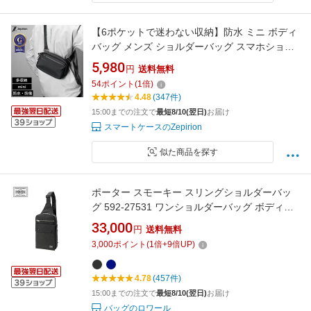
【6ポケットで迷わない収納】防水 ミニ ボディ
バッグ メンズ ショルダーバッグ スマホショル
ダー 撥水 ワンショルダーバッグ ワンショルダ
5,980
円
送料無料
ー 多機能 軽量 ボディバック バッグ ウエストポ
54
ポイント
(
1
倍)
ーチ 通勤 斜めがけ Urban Sling mini
4.48
(347件)
15:00までの注文で
最短8/10(翌日)
お届け
スマートケースのZepirion
似た商品を探す
ポーター スモーキー スリングショルダーバッ
グ 592-27531 ワンショルダーバッグ ボディー
バッグ 吉田カバン ポーター porter
33,000
円
送料無料
3,000
ポイント
(
1
倍+
9
倍UP)
4.78
(457件)
15:00までの注文で
最短8/10(翌日)
お届け
バッグのロワール