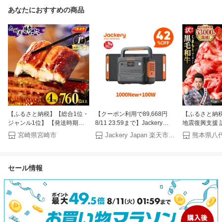
あなたにおすすめの商品
【ふるさと納税】【総合1位・
【クーポン利用で89,668円
【ふるさと納
ジャンル1位】 【発送時期が
8/11 23:59まで】Jackery
地震復興支援 
選べる】九州産うなぎ蒲焼4尾
Solar Generator 1000 New
牛肉 切り落と
宮崎県宮崎市
Jackery Japan 楽天市場店
熊本県八
計760g以上 国産 うなぎ 蒲焼
1070Wh 100W ポータブル電
ク 冷凍 600g
き 4尾 鰻蒲焼き 国産うなぎ 特
源 ソーラーパネル セット リ
黒毛和牛【選
上うなぎ 小分け パック 化粧
ン酸鉄 長寿命 バッテリー 定
送月】 霜降り
セール情報
箱入り お祝い ランキング 冬
格1500W コンパクト 急速充
毎月数量限定 
うなぎ おすすめ 人気 グルメ
電 アウトドア 防災 車中泊
ランド牛 国産
鰻楽 宮崎県 宮崎市 宮崎 ふる
UPS機能 太陽光発電 ジャクリ
さと