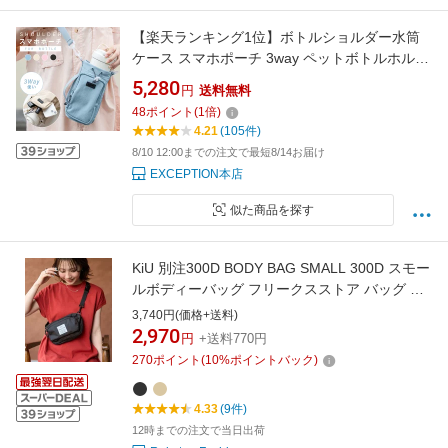
【楽天ランキング1位】ボトルショルダー水筒
ケース スマホポーチ 3way ペットボトルホルダ
ー 水筒カバー 撥水生地 斜め掛け水筒ホルダー
5,280
円
送料無料
ストラップ タンブラー 長さ調節可能 タオル 小
48
ポイント
(
1
倍)
物入れ アウトドア 水分補給 ライブ 運動会 f-
4.21
(105件)
00124
8/10 12:00までの注文で最短8/14お届け
EXCEPTION本店
似た商品を探す
KiU 別注300D BODY BAG SMALL 300D スモー
ルボディーバッグ フリークスストア バッグ ボ
ディバッグ・ウエストポーチ ベージュ ブラッ
3,740円(価格+送料)
ク
2,970
円
+送料770円
270
ポイント
(
10
%ポイントバック)
4.33
(9件)
12時までの注文で当日出荷