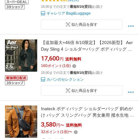
4.83
(41件)
15:00までの注文で
最短8/10(翌日)
お届け
ギャレリア Bag&Luggage
似た商品を探す
【追加最大+46倍 8/10限定】【2026新型】 Aer
Day Sling 4 ショルダーバッグ ボディバッグ ス
リングバッグ メンズ レディース ブランド 斜め
17,600
円
送料無料
がけバッグ 軽量 小さめ エアー トラベルコレク
160
ポイント
(
1
倍)
ション Tavel Collection AER-21072 cpn20o
15:00までの注文で
最短8/10(翌日)
お届け
カバンのセレクション
似た商品を探す
Inateck ボディバッグ ショルダーバッグ 斜めが
け バッグ スリングバッグ 男女兼用 撥水生地 旅
行 通勤 自転車 スポーツ メンズ レディース チ
3,580
円〜
送料無料
ェストバッグ 大容量 スタイリッシュ 大きめ か
32
ポイント
(
1
倍)
〜
っこいい フェス