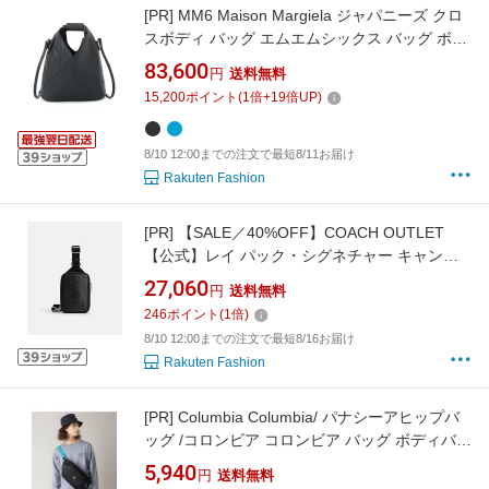
[PR]
MM6 Maison Margiela ジャパニーズ クロ
スボディ バッグ エムエムシックス バッグ ボデ
ィバッグ・ウエストポーチ ブルー ブラック
83,600
円
送料無料
【送料無料】
15,200
ポイント
(
1
倍+
19
倍UP)
8/10 12:00までの注文で最短8/11お届け
Rakuten Fashion
[PR]
【SALE／40%OFF】COACH OUTLET
【公式】レイ パック・シグネチャー キャンバ
ス コーチ アウトレット バッグ ボディバッ
27,060
円
送料無料
グ・ウエストポーチ ブラック【送料無料】
246
ポイント
(
1
倍)
8/10 12:00までの注文で最短8/16お届け
Rakuten Fashion
[PR]
Columbia Columbia/ パナシーアヒップバ
ッグ /コロンビア コロンビア バッグ ボディバッ
グ・ウエストポーチ ブラック グレー ブラウン
5,940
円
送料無料
【送料無料】