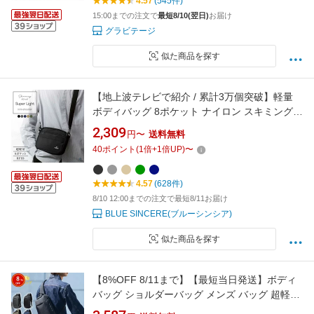
4.57
(545件)
行 カバン 父の日
15:00までの注文で
最短8/10(翌日)
お届け
グラビテージ
似た商品を探す
【地上波テレビで紹介 / 累計3万個突破】軽量
ボディバッグ 8ポケット ナイロン スキミング防
止 撥水 ミニ 大容量 メンズ レディース サコッ
2,309
円〜
送料無料
シュ 軽い RFID 斜めがけ カジュアル シンプル
40
ポイント
(
1
倍+
1
倍UP)
〜
肩掛け ショルダーバッグ 定番 鞄 磁気 防止 シ
ョルダーバック ブランド / SHB11
4.57
(628件)
8/10 12:00までの注文で最短8/11お届け
BLUE SINCERE(ブルーシンシア)
似た商品を探す
【8%OFF 8/11まで】【最短当日発送】ボディ
バッグ ショルダーバッグ メンズ バッグ 超軽量
大容量 ボディーバッグ 斜めがけ 肩掛け 防犯