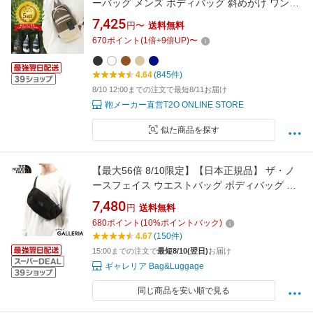
ーバッグ メンズ ボディバッグ 斜めがけ ワンシ
ョルダー 小さめ 軽量 軽い 春夏 旅行 トラベル
7,425
円〜
送料無料
お出かけ 散歩 蒸れにくい かっこいい きれいめ
670
ポイント
(
1
倍+
9
倍UP)
〜
高級感 おしゃれ ブランド 父の日 ギフト プレゼ
ント 実用的 誕生日 旦那 パパ
4.64
(845件)
8/10 12:00までの注文で最短8/11お届け
鞄メーカー直営T2O ONLINE STORE
似た商品を探す
【最大56倍 8/10限定】【日本正規品】 ザ・ノ
ースフェイス ウエストバッグ ボディバッグ 軽
い メンズ レディース かっこいい ブラック THE
7,480
円
送料無料
NORTH FACE 3L 小さめ 斜めがけ Orion 3 オリ
680
ポイント
(
10
%ポイントバック)
オン3 NM72355
4.67
(150件)
15:00までの注文で
最短8/10(翌日)
お届け
ギャレリア Bag&Luggage
同じ商品を安い順で見る