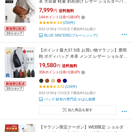
革 大容量 軽量 斜め掛け レザー ショルダーバッ
グ ワンショルダー ウエストバッグ 肩掛け ボデ
7,999
円
送料無料
ィバック かっこいい カバン 旅行 通勤 通学 30
144
ポイント
(
1
倍+
1
倍UP)
代 40代 男性 ブランド おしゃれ / Tetrarchia テ
4.6
(250件)
トラルキア BB7
8/10 12:00までの注文で最短8/11お届け
BLUE SINCERE(ブルーシンシア)
【ポイント最大37.5倍 お買い物マラソン】豊岡
鞄 ボディバッグ 本革 メンズ レザー ショルダー
バッグ ボディーバッグ 斜めがけ 日本製 鞄 縦型
19,580
円
送料無料
大きめ ボディバック 40代 SPREAD 大人 斜め
356
ポイント
(
1
倍+
1
倍UP)
かけ 大容量 ワンショルダーバッグ
4.72
(134件)
8/10 12:00までの注文で最短8/11お届け
バッグ 財布の専門店 かばん創庫
似た商品を探す
【マラソン限定クーポン】WEB限定 ショルダ