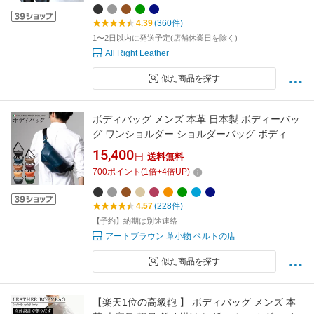
シンプル 送料無料
4.39
(360件)
1〜2日以内に発送予定(店舗休業日を除く)
All Right Leather
似た商品を探す
ボディバッグ メンズ 本革 日本製 ボディーバッ
グ ワンショルダー ショルダーバッグ ボディバ
ック 斜めがけバッグ 斜めがけ カジュアル レザ
15,400
円
送料無料
ー メンズバッグ 肩かけ 肩掛け 牛革 シンプル
700
ポイント
(
1
倍+
4
倍UP)
おしゃれ
4.57
(228件)
【予約】納期は別途連絡
アートブラウン 革小物 ベルトの店
似た商品を探す
【楽天1位の高級鞄 】 ボディバッグ メンズ 本