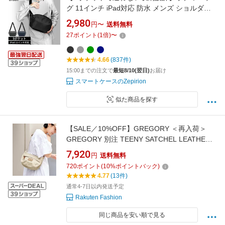
グ 11インチ iPad対応 防水 メンズ ショルダー
バッグ 大容量 スリングバッグ 斜めがけ 11イン
2,980
円〜
送料無料
チ 撥水 1680D 止水ファスナー Urban Sling フ
27
ポイント
(
1
倍)
〜
ロントPUレザー ワンショルダーバッグ 鞄 送料
無料 zepirion
4.66
(837件)
15:00までの注文で
最短8/10(翌日)
お届け
スマートケースのZepirion
似た商品を探す
【SALE／10%OFF】GREGORY ＜再入荷＞
GREGORY 別注 TEENY SATCHEL LEATHER
PATCH/ティーニーサッチェル レザーパッチ/シ
7,920
円
送料無料
ョルダーバッグ 全2色 フリークスストア バッグ
720
ポイント
(
10
%ポイントバック)
ボディバッグ・ウエストポーチ ベージュ ブラ
4.77
(13件)
ック【送料無料】
通常4-7日以内発送予定
Rakuten Fashion
同じ商品を安い順で見る