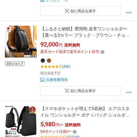
グラビテージ
似た商品を探す
【ふるさと納税】豊岡鞄 皮革ワンショルダー
【選べる3カラー ブラック・ブラウン・チョ
コ】 ボディバッグ 牛革 / 木和田正昭商店 レザ
92,000
円
送料無料
ーワンショルダー メンズ 本革 ショルダーバッ
楽天カード決済で楽天ポイント付与
グ
5
(4件)
順次発送予定
兵庫県豊岡市
似た商品を探す
【スマホポケットが増えて5収納】 エアロスタ
イル ワンショルダー ボディバッグ ショルダー
バック 大容量 パソコン 収納 かっこいい メンズ
5,980
円〜
送料無料
スタイリッシュ 防水 ウォーキング メンズバッ
54
ポイント
(
1
倍)
〜
ク バックパック 多機能 リュック 通勤 通学 旅