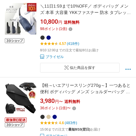
＼11日1:59まで10%OFF／ ボディバッグ メン
ズ 本革 大容量 YKKファスナー 防水 タブレット
収納 レザー 革 イタリア型押しレザー ワンショ
10,800
円
送料無料
ルダー 大きめ おしゃれ 斜め掛け 多機能 男性
98
ポイント
(
1
倍)
ブランド ギフト 紳士用 プレゼント おすすめ 人
気 デート アウトドア 長財布
4.57
(418件)
8/10 12:00までの注文で最短8/11お届け
ブライゼル
似た商品を探す
【軽～いエアリースリング270g～】一つあると
便利 ボディバッグ メンズ ショルダーバッグ ボ
ディバック 大容量 スタイリッシュ iPad ウォー
3,980
円〜
送料無料
キング メンズバック 斜めがけ バッグ ウエスト
36
ポイント
(
1
倍)
〜
バッグ ウエストポーチ 防水 ポケット 旅行 カバ
ン 自転車 Airy'sling
4.6
(483件)
15:00までの注文で
最短8/10(翌日)
お届け