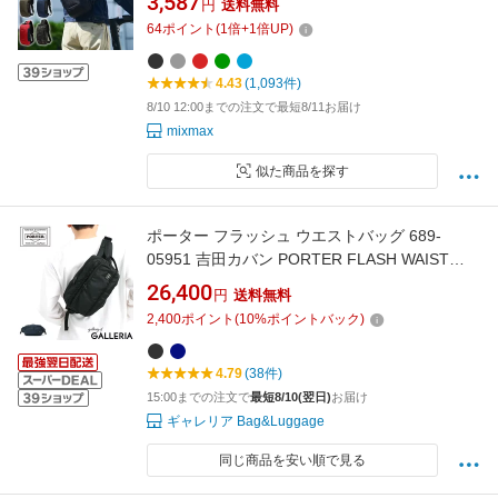
3,587
円
送料無料
USB充電 携帯充電 撥水 おしゃれ 通勤 通学 ア
64
ポイント
(
1
倍+
1
倍UP)
ウトドア 海外旅行 スリ対策 バッグ ipad対応 ボ
ディバック
4.43
(1,093件)
8/10 12:00までの注文で最短8/11お届け
mixmax
似た商品を探す
ポーター フラッシュ ウエストバッグ 689-
05951 吉田カバン PORTER FLASH WAIST
BAG ボディバッグ メンズ ブランド 撥水 レデ
26,400
円
送料無料
ィース きれいめ かっこいい 軽い 散歩 斜めがけ
2,400
ポイント
(
10
%ポイントバック)
おしゃれ 大きめ ファスナー付き 大人 日本製
4.79
(38件)
15:00までの注文で
最短8/10(翌日)
お届け
ギャレリア Bag&Luggage
同じ商品を安い順で見る