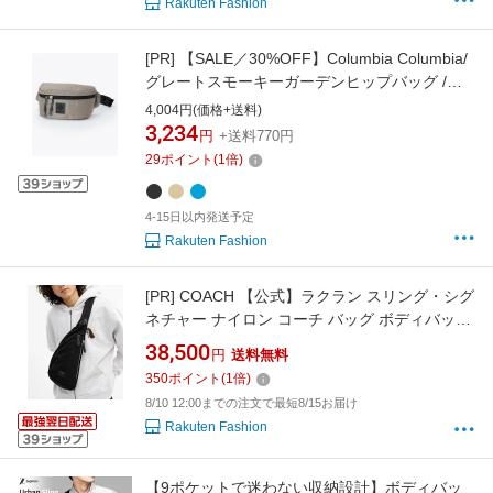
Rakuten Fashion
[PR]
【SALE／30%OFF】Columbia Columbia/
グレートスモーキーガーデンヒップバッグ /コ
ロンビア コロンビア バッグ ボディバッグ・ウ
4,004円(価格+送料)
エストポーチ ブルー ベージュ ブラック
3,234
円
+送料770円
29
ポイント
(
1
倍)
4-15日以内発送予定
Rakuten Fashion
[PR]
COACH 【公式】ラクラン スリング・シグ
ネチャー ナイロン コーチ バッグ ボディバッ
グ・ウエストポーチ ブラック【送料無料】
38,500
円
送料無料
350
ポイント
(
1
倍)
8/10 12:00までの注文で最短8/15お届け
Rakuten Fashion
【9ポケットで迷わない収納設計】ボディバッ