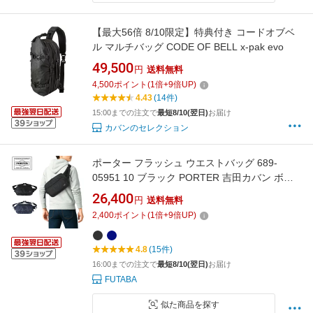
【最大56倍 8/10限定】特典付き コードオブベ
ル マルチバッグ CODE OF BELL x-pak evo
49,500
円
送料無料
4,500
ポイント
(
1
倍+
9
倍UP)
4.43
(14件)
15:00までの注文で
最短8/10(翌日)
お届け
カバンのセレクション
ポーター フラッシュ ウエストバッグ 689-
05951 10 ブラック PORTER 吉田カバン ボデ
ィバッグ FLASH ギフト プレゼント 日本製 斜
26,400
円
送料無料
めがけ ブランド カジュアル
2,400
ポイント
(
1
倍+
9
倍UP)
4.8
(15件)
16:00までの注文で
最短8/10(翌日)
お届け
FUTABA
似た商品を探す