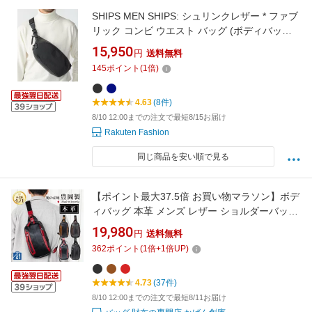
SHIPS MEN SHIPS: シュリンクレザー * ファブ
リック コンビ ウエスト バッグ (ボディバッグ)
シップス バッグ ボディバッグ・ウエストポー
15,950
円
送料無料
チ ネイビー ブラック【送料無料】
145
ポイント
(
1
倍)
4.63
(8件)
8/10 12:00までの注文で最短8/15お届け
Rakuten Fashion
同じ商品を安い順で見る
【ポイント最大37.5倍 お買い物マラソン】ボデ
ィバッグ 本革 メンズ レザー ショルダーバッグ
ボディーバッグ 斜めがけ 日本製 鞄 縦型 大きめ
19,980
円
送料無料
40代 ショルダーバック 斜めかけ 大容量 ワンシ
362
ポイント
(
1
倍+
1
倍UP)
ョルダーバッグ 豊岡製 5250
4.73
(37件)
8/10 12:00までの注文で最短8/11お届け