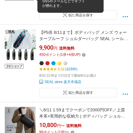
SNSやメールなどでギフト
モダンブルー楽天市場店
が贈れます。
似た商品を探す
【P5倍 8/11まで】ボディバッグ メンズ ウォー
タープルーフ ショルダーバッグ SEAL シール
小さめ 小型 ブランド 30代 40代 50代 防水 耐水
9,900
円
送料無料
ボディバッグ 斜め掛け 軽量 廃タイヤ 日本製 黒
450
ポイント
(
1
倍+
4
倍UP)
プレゼント ワンショルダーバッグ ギフト
4.32
(329件)
8/10 12:00までの注文で最短8/11お届け
SEAL store 楽天市場店
似た商品を探す
＼8/11 1:59までクーポンで2000円OFF／上質
本革×実用的な収納力 | ボディバッグ ショルダ
ーバッグ メンズ レディース 本革 メッセンジャ
10,800
円〜
送料無料
ーバッグ サコッシュ 革 レザー 小さめ 小さい
98
ポイント
(
1
倍)
〜