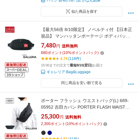
バッグ 財布の専門店 かばん創庫
似た商品を探す
【最大56倍 8/10限定】 ノベルティ付 【日本正
規品】 マンハッタンポーテージ ボディバッグ
メンズ レディース 軽い Manhattan Portage ウ
7,480
円
送料無料
エストバッグ ウエストポーチ ブランド かっこ
680
ポイント
(
10
%ポイントバック)
いい フェス アウトドア MP1101
4.74
(118件)
15:00までの注文で
最短8/10(翌日)
お届け
ギャレリア Bag&Luggage
同じ商品を安い順で見る
ポーター フラッシュ ウエストバッグ(L) 689-
05952 吉田カバン PORTER FLASH WAIST
BAG(L) ボディバッグ メンズ ブランド 撥水 レ
25,300
円
送料無料
ディース きれいめ かっこいい 軽い 散歩 斜めが
2,300
ポイント
(
10
%ポイントバック)
け おしゃれ ファスナー付き 大人 日本製