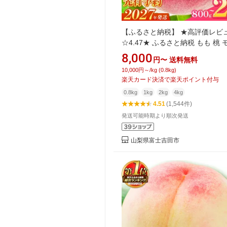
【ふるさと納税】 ★高評価レビ
☆4.47★ ふるさと納税 もも 桃 
楽天限定 】 800g以上 約1kg 約2
8,000
円〜
送料無料
べる回数 単品 定期便 2027年発
10,000円～/kg (0.8kg)
予約 高レビュー 新鮮 朝どれ く
楽天カード決済で楽天ポイント付与
フルーツ 産地直送 果物 大玉 冷
0.8kg
1kg
2kg
4kg
送料無料
4.51
(1,544件)
発送可能時期より順次発送
山梨県富士吉田市