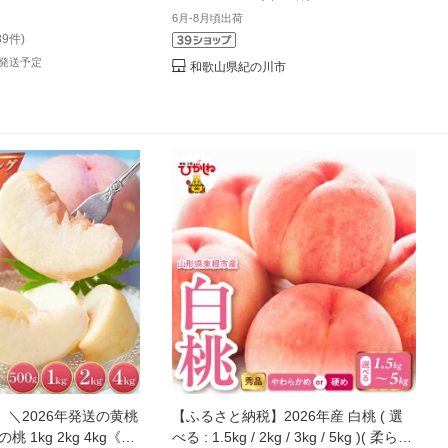
 旬 の時期にお届け【配
日川白鳳 清水白桃 川中島白桃 なつっ
6月-8月頃出荷
】【G1220381】
こ ランキング 送料無料 先行予約 夏
89件)
次発送予定
和歌山県紀の川市
＼2026年発送の黄桃
【ふるさと納税】2026年産 白桃 ( 選
 1kg 2kg 4kg《黄
べる : 1.5kg / 2kg / 3kg / 5kg )( 柔らか