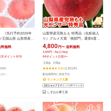
 《先行予約2026年
山梨県産完熟もも 特秀品（化粧箱入
ツ王国山形 山形県産
り）グルメ大賞「桃部門」通算6度受
種おまかせ 4.5kg も
賞!!糖度13度保障のプレミアム特秀品
4,800
送料無料
円〜
送料無料
ート フルーツ 果物 く
厳選！品質重視！冷蔵便で発送いたし
3,000円～/kg (1.6kg)
山形県 FSY-2742
ます御中元 送料無料 夏 ギフト 桃 もも
楽天ポイント付与
44
ポイント
(
1
倍)
〜
フルーツ北海道、沖縄は別途1,000円
1.6kg
2.5kg
26件)
4.31
(1,851件)
ださい
配送期間内に発送予定
ランキング入賞
ポイントUPジャンル
しずおか夢工房