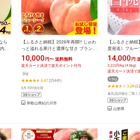
なら
【ふるさと納税】2026年再開!! じゅわ
【ふるさと納税】
る内容
っと溢れる果汁と濃厚な甘さ ブランド
度発送》フルー
価
品種 あら川の桃 桃 もも 紀州の名産 約
白桃 ご自宅用 品
10,000
14,000
円〜
送料無料
円
き 清
2kg 5-8玉入り 《2026年 or 2027年6月
も モモ 桃 デザ
楽天カード決済で楽天ポイント付与
3,111円/kg (4.5kg)
カット
中旬-8月中旬頃出荷》 紀の川 あらか
だもの 果実 食品 
楽天カード決済で
1kg
お試し
わ 白鳳 日川白鳳 八旗白鳳 清水白桃 川
4.5kg
4.47
(254件)
中島白桃 荒川 あら川の桃 和歌山の桃
3.28
(2
6月-8月頃出荷
返礼品詳細をご覧く
和歌山県紀の川市
山形県