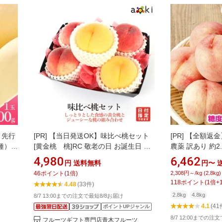
 先行
[PR]
【当日発送OK】味比べ桃セット
[PR]
【全額返金】
種）
[黄金桃 桃]RC 敬老の日 お誕生日 プ
農薬 訳あり 約2.8
産 国
レゼント 御祝 内祝 結婚 御見舞ギフト
お任せ 川中島白
4,980
6,462
円
送料無料
円〜
け：
手土産 お礼 快気祝い お祝い くだもの
山 SU なつっこ
46
ポイント
(
1
倍)
2,308円～/kg (2.8kg)
出産内祝い 贈り物 お返し お中元 お盆
ありません
118
ポイント
(
1
倍+
4.48
(33件)
旬の果物 季節のフルーツ 季節の果
2.8kg
4.8kg
8/7 13:00までの注文で最短8/8お届け
物 お中元 御中元 夏ギフト 中元 夏ギフ
4.1
(41
ポイントUPジャンル
ト
8/7 12:00までの注
フルーツギフト専門店青木フルーツ