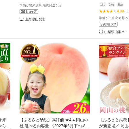
直 山梨県 山梨市 送料無料 【配送不可
大好評の 桃 を
1kg
2kg
3kg
準備が出来次第 順次発送予定
地域：離島】【G4066669】
送不可地域：離島
4.09
(3
準備が出来次第 順
山梨県山梨市
山梨県山梨市
未来
【ふるさと納税】高評価 ★4.4 岡山の
【ふるさと納税】
から9
桃 選べる内容量 《2027年6月下旬-8月
が新登場／ 岡山の桃