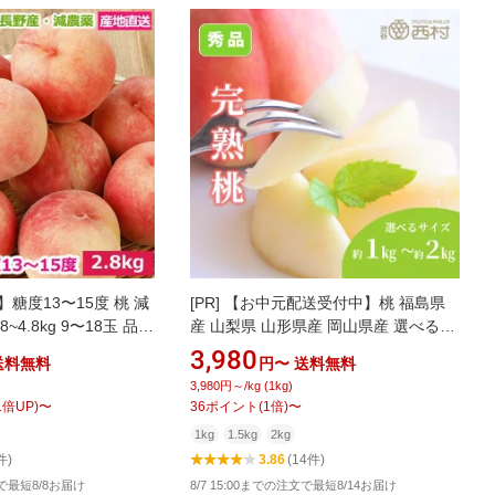
糖度13〜15度 桃 減
[PR]
【お中元配送受付中】桃 福島県
~4.8kg 9〜18玉 品種
産 山梨県 山形県産 岡山県産 選べる重
桃 長野産 産地直送 小
さ 1kg 2kg 特秀品 もも 渋谷西村 フル
3,980
送料無料
円〜
送料無料
 ※ ふるさと納税 では
ーツ ギフト お供え 御供 プレゼント 内
3,980円～/kg (1kg)
祝 誕生日 お見舞い 果物 高級フルーツ
1
倍UP)
〜
36
ポイント
(
1
倍)
〜
高級 贈り物 贈答用 引越祝 快気祝 退院
1kg
1.5kg
2kg
祝 手土産 挨拶 露地 送料無料 夏ギフト
件)
3.86
(14件)
文で最短8/8お届け
8/7 15:00までの注文で最短8/14お届け