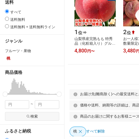
送料
すべて
送料無料
送料無料 + 送料無料ライン
1
2
位
位
山梨県産完熟もも 特秀
お一人様
ジャンル
品（化粧箱入り）グルメ
数量限定
大賞「桃部門」通算6度
桃」品種
4,800
3,480
フルーツ・果物
円
〜
受賞!!糖度13度保障のプ
せ 約4k
レミアム特秀…
着色不良
桃
商品価格
お届け先(離島除く)への最安送料
~
価格や送料、納期等の詳細は、商
検索
商品のお届けに関するお客様ニー
ふるさと納税
桃
すべて解除