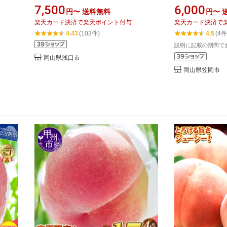
フト
下旬頃発送》桃 白鳳 清水白桃 桃 岡山
桃：2026年8
7,500
6,000
円〜
送料無料
円〜
もも おすすめ 美味しい 桃 桃 甘い 桃
《白桃：2027
楽天カード決済で楽天ポイント付与
楽天カード決済で
岡山 桃 高級 数量限定 期間限定 お試し
送》岡山県 笠岡
4.43
(103件)
4.5
(4件
冷蔵 クール配送 新鮮 厳選 桃
もも 数量限定 
説明に記載の期間で
選 冷蔵 送料無料
岡山県浅口市
黄桃
岡山県笠岡市