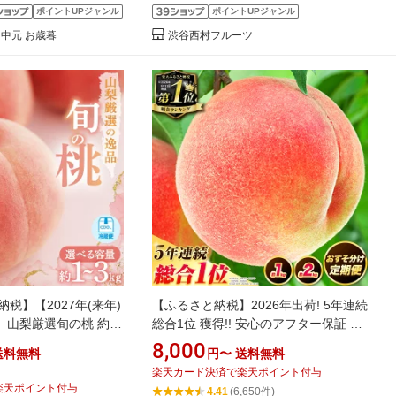
ポイントUPジャンル
ポイントUPジャンル
中元 お歳暮
渋谷西村フルーツ
税】【2027年(来年)
【ふるさと納税】2026年出荷! 5年連続
】山梨厳選旬の桃 約
総合1位 獲得!! 安心のアフター保証 紀
/ 約3kg_ ふるさと納税 も
の里の桃 お試し約1kg(3～5玉)約
8,000
送料無料
円〜
送料無料
ツ 果物 くだもの ふるさ
2kg(6〜8玉)《2026年 or 2027年6月中
楽天カード決済で楽天ポイント付与
 山梨県 山梨市 人気
旬-8月中旬頃出荷》桃 もも 果物 白鳳
楽天ポイント付与
4.41
(6,650件)