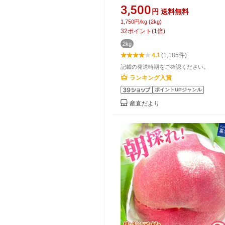
玉) 送料無料 もも 桃 お中元 ギ
3,500
円
送料無料
1,750円/kg (2kg)
32
ポイント
(
1
倍)
2kg
4.1
(1,185件)
記載の発送時期をご確認ください。
ランキング入賞
ポイントUPジャンル
産直だより