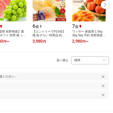
6
7
位
位
梨県 長野県産】選
【エントリーでP10倍】
ワッサー 家庭用 1.5kg
 ギフト 特秀 桃 シャ
桃 粒ぞろい 特秀品 約
3kg 5kg 予約 長野県産
マスカット セット
1.5kg 5〜7玉 山梨県産
送料無料 クール便 希少
80
3,980
2,980
円
〜
円
円
〜
比べ 送料無料 もも
産地直送 モモ もも 山梨
品種 信州産 国産 甘い お
 お…
お取り寄せ…
取り寄せ…
並べ替え
認ください。