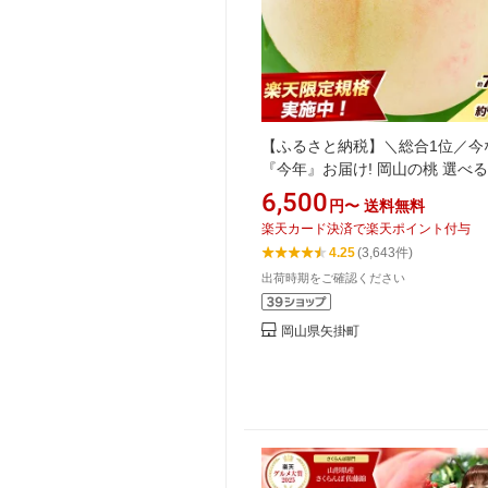
【ふるさと納税】＼総合1位／今
『今年』お届け! 岡山の桃 選べ
量《先行予約も受付中！》 高評
6,500
円〜
送料無料
★4.2超え！ 安心アフター保障付
楽天カード決済で楽天ポイント付与
水白桃 桃 岡山 桃 シャインマス
4.25
(3,643件)
桃 食べ比べ 数量限定 期間限定 
出荷時期をご確認ください
クール配送 新鮮 厳選 送料無料
岡山県矢掛町