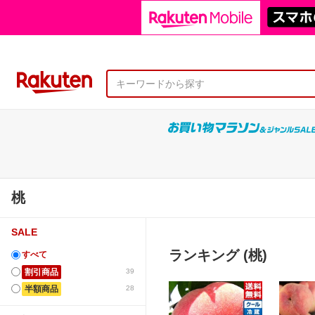
桃
SALE
ランキング (桃)
すべて
割引商品
39
半額商品
28