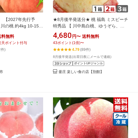
 【2027年先行予
★8月後半発送分★ 桃 福島 ミスピーチ
の桃 約4kg 10-15玉
特秀品 【 川中島白桃、ゆうぞら、そ
6月中旬-8月中旬頃出
の他品種・1箱6-7玉入 約2kg・8月18-
4,680
送料無料
円〜
送料無料
ーツ お取り寄せ 和歌山
31日頃発送】 ギフト もも モモ 果物
楽天ポイント付与
43
ポイント
(
1
倍)
〜
 あらかわ 白鳳 日川白
フルーツ 送料無料 白桃 夏ギフト ※お
2件)
4.79
(89件)
水白桃 川中島白桃 つき
届け時期指定不可・同梱不可・沖縄離
8月後半発送(出荷日夜にメールで連絡)
 荒川 あらもも
島不可
ポイントUPジャンル
市
釜庄 楽しい食の店【別館】