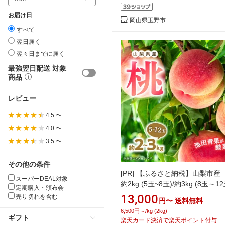
お届け日
岡山県玉野市
すべて
翌日届く
翌々日までに届く
最強翌日配送 対象
商品
レビュー
4.5 〜
4.0 〜
3.5 〜
その他の条件
[PR]
【ふるさと納税】山梨市
スーパーDEAL対象
約2kg (5玉~8玉)/約3kg (8玉～12
定期購入・頒布会
桃 もも 果物 フルーツ くだもの 
13,000
売り切れを含む
円〜
送料無料
人気 おすすめ 送料無料 贈答 ギ
6,500円～/kg (2kg)
い 冷蔵 【配送不可地域：離島・
ギフト
楽天カード決済で楽天ポイント付与