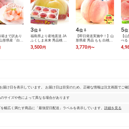
3
4
5
位
位
位
1箱まで訳あり
福島県より産地直送 JA
【即日発送実施中！】山
【山
山形県産「白
ふくしま未来 秀品桃 ミ
形県産 秀品 もも 白桃
べる
、サイズおまか
スピーチ 約2キロ (5玉か
2kg〜 ※日時指定はメー
イン
3,500
3,770
4,9
円
円
円
〜
g ※傷、変形、
ら9玉) 送料無料 もも 桃
ルで※【山形産 もも モ
食べ
、未…
お中元 …
モ 御中元 …
モモ
とお届け日を表示しています。 お届け日は目安のため、正確な情報は注文画面でご確
品のサイズや色によって異なる場合があります
ズを幅広く満たす商品に「最強翌日配送」ラベルを表示しています。
詳細を見る