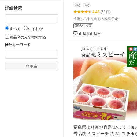
県】【G1280520】
2kg
3kg
詳細検索
4.43
(61件)
準備が出来次第 順次発送予定
すべて
いずれか
山梨県山梨市
商品名のみで検索する
除外キーワード
検索
福島県より産地直送 JAふくしま
秀品桃 ミスピーチ 約2キロ (5玉