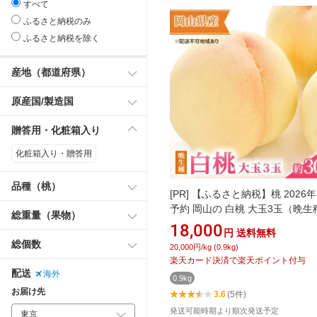
すべて
ふるさと納税のみ
ふるさと納税を除く
産地（都道府県）
原産国/製造国
贈答用・化粧箱入り
化粧箱入り・贈答用
品種（桃）
[PR]
【ふるさと納税】桃 2026年
予約 岡山の 白桃 大玉3玉（晩生
総重量（果物）
（1玉約300g） もも モモ 岡山県
18,000
円
送料無料
産 フルーツ 果物 ギフト お届
総個数
20,000円/kg (0.9kg)
2026年7月下旬～2026年8月下旬
楽天カード決済で楽天ポイント付与
配送
海外
0.9kg
お届け先
3.6
(5件)
発送可能時期より順次発送予定