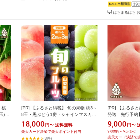
SALE半額商品
はちまるはち お
産 桃
[PR]
【ふるさと納税】 旬の果物 桃3～
[PR]
【ふるさと納
玉)_
8玉・黒ぶどう1房・シャインマスカッ
発送 先行予約
山梨
ト1房～2房 全2回or全3回_ 桃 シャイ
1kg / 約2kg 
18,000
9,000
円〜
送料無料
円〜
フト 甘
ンマスカット ぶどう 定期便 もも モモ
も モモ フルー
楽天カード決済で楽天ポイント付与
9,000円～/kg (1kg)
沖縄
葡萄 ブドウ 果物 フルーツ くだもの 産
と 産地直送 山梨
楽天カード決済で
5
(3件)