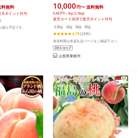
月下旬～9月上旬発送》
め / 硬め )/ 桃 もも モモ ピーチ 白桃
10,000
送料無料
円〜
送料無料
年6月下旬～9月上旬発
はくとう フルーツ 果物 くだもの 期間
楽天ポイント付与
6,667円～/kg (1.5kg)
市 白桃 フルーツ 果物
限定 大容量 冷蔵配送 先行予約 農家直
楽天カード決済で楽天ポイント付与
)
期間限定 お試し 新鮮 厳
送 産地直送 お取り寄せ グルメ ご当地
1.5kg
2kg
3kg
5kg
お届け予定です。
 果物 白鳳 クール便
特産 産地直送 山形県東根市
4.79
(19件)
発送時期は各返礼品ページをご確認下さい
山形県東根市