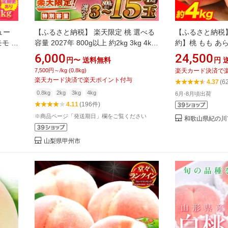
ュー
【ふるさと納税】 楽天限定 桃 選べる
【ふるさと納税】
モモ 【
容量 2027年 800g以上 約2kg 3kg 4kg
約】桃 もも あら川
kg 選
3～15玉 もも 山梨 フルーツ ふるさと
入り《2027年
6,000
24,500
円〜
送料無料
円
送 先行
納税 桃 産地直送 数量限定 おすすめ 高
荷》 果物 フル
7,500円～/kg (0.8kg)
楽天カード決済で
だもの
評価 白鳳 白桃 先行予約 ランキング ま
あかつき 紀の川
楽天カード決済で楽天ポイント付与
4.37
(6
蔵発送
ずはお試し （KSF） （クラウドファ
鳳 八旗白鳳 清
0.8kg
2kg
3kg
4kg
6月-8月頃出荷
ンディング対象）
あかり 荒川の桃
4.11
(196件)
※商品ページ「発送期日」欄をご覧ください
和歌山県紀の川
山梨県甲州市