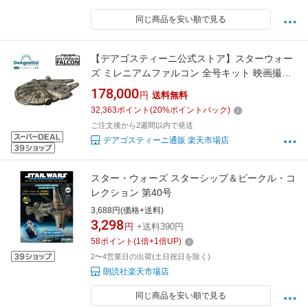
同じ商品を安い順で見る
【デアゴスティーニ公式ストア】スターウォー
ズ ミレニアムファルコン 全号キット 映画撮影
用模型 大人 乗り物 映画 おしゃれ インテリア
178,000
円
送料無料
模型 プラモデル 誕生日 プレゼント ギフト 贈り
32,363
ポイント
(
20
%ポイントバック)
物【組立て商品】
ご注文後から2週間以内で発送
デアゴスティーニ通販 楽天市場店
スター・ウォーズ スターシップ＆ビークル・コ
レクション 第40号
3,688円(価格+送料)
3,298
円
+送料390円
58
ポイント
(
1
倍+
1
倍UP)
2〜4営業日の出荷(土日祝日を除く)
朗読社楽天市場店
同じ商品を安い順で見る