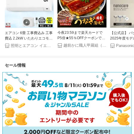
今夜23:59まで楽天カードで
エアコン 6畳 工事費込み 工事
【公式店】 パ
P5倍★55％OFFクーポンで
費込 2.2kW いたわりエコモー
2025年度モ
24,980円⇒送料無料11,241
ド プラス 快速パワー機能 時
ヤー ナノケア E
越前かに職人甲羅組（DENSHOKU）
照明とエアコン イエプロ
円！お中元 ギフト 希少な 国
短 時短で冷暖房 電気代 削減
ギフトラッピン
産 うなぎ 蒲焼き 超特大サイ
タイマー 入切 寝室 子供部屋 6
イー ヘアケア 
ズ 220g前後×5尾 ウナギ 鰻 土
畳用 Sシリーズ IPF-2202S-W
ンパクト 軽量 
セール情報
用丑の日 【P半】
アイリスオーヤマ * クーラー
潤い ツヤ ま
【楽天リフォーム認定商品】
ケア UVケア 