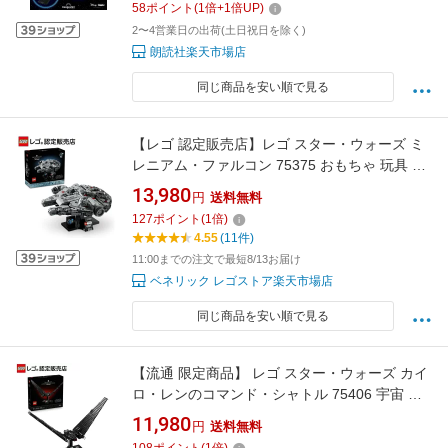
58
ポイント
(
1
倍+
1
倍UP)
2〜4営業日の出荷(土日祝日を除く)
朗読社楽天市場店
同じ商品を安い順で見る
【レゴ 認定販売店】レゴ スター・ウォーズ ミ
レニアム・ファルコン 75375 おもちゃ 玩具 誕
生日 プレゼント ブロック LEGO 母の日 父の日
13,980
円
送料無料
男性 女性
127
ポイント
(
1
倍)
4.55
(11件)
11:00までの注文で最短8/13お届け
ベネリック レゴストア楽天市場店
同じ商品を安い順で見る
【流通 限定商品】 レゴ スター・ウォーズ カイ
ロ・レンのコマンド・シャトル 75406 宇宙 お
もちゃ 玩具 誕生日 プレゼント ブロック LEGO
11,980
円
送料無料
男性 女性