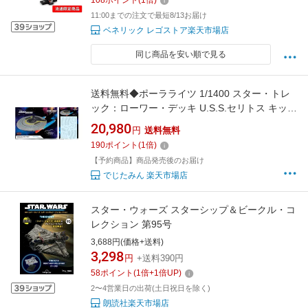
108
ポイント
(
1
倍)
11:00までの注文で最短8/13お届け
ベネリック レゴストア楽天市場店
同じ商品を安い順で見る
送料無料◆ポーラライツ 1/1400 スター・トレ
ック：ローワー・デッキ U.S.S.セリトス キット
本体 ＋ 専用アズテックデカール セット商品
20,980
円
送料無料
【未定予約】
190
ポイント
(
1
倍)
【予約商品】商品発売後のお届け
でじたみん 楽天市場店
スター・ウォーズ スターシップ＆ビークル・コ
レクション 第95号
3,688円(価格+送料)
3,298
円
+送料390円
58
ポイント
(
1
倍+
1
倍UP)
2〜4営業日の出荷(土日祝日を除く)
朗読社楽天市場店