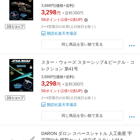
3,688円(価格+送料)
3,298
円
+送料390円
58
ポイント
(
1
倍+
1
倍UP)
2〜4営業日の出荷(土日祝日を除く)
朗読社楽天市場店
同じ商品を安い順で見る
スター・ウォーズ スターシップ＆ビークル・コ
レクション 第41号
3,688円(価格+送料)
3,298
円
+送料390円
58
ポイント
(
1
倍+
1
倍UP)
2〜4営業日の出荷(土日祝日を除く)
朗読社楽天市場店
同じ商品を安い順で見る
DARON ダロン スペースシャトル 人工衛星 宇