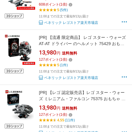
【ご自分へのご褒美 プレゼントに】【大人のリ
608
ポイント
(
1
倍)
ラックスタイム】【大人時間】【おしゃれなイ
5
(5件)
ンテリア】【大人の素敵な時間】
11:00までの注文で最短8/13お届け
ベネリック レゴストア楽天市場店
[PR]
【流通 限定商品】 レゴ スター・ウォーズ
AT-AT ドライバー のヘルメット 75429 おもち
ゃ 玩具 誕生日 プレゼント ブロック LEGO 男
13,980
円
送料無料
性 女性
127
ポイント
(
1
倍)
5
(1件)
11:00までの注文で最短8/13お届け
ベネリック レゴストア楽天市場店
[PR]
【レゴ 認定販売店】レゴ スター・ウォー
ズ ミレニアム・ファルコン 75375 おもちゃ 玩
具 誕生日 プレゼント ブロック LEGO 母の日
13,980
円
送料無料
父の日 男性 女性
127
ポイント
(
1
倍)
4.55
(11件)
11:00までの注文で最短8/13お届け