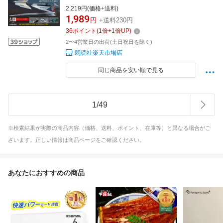
2,219円(価格+送料)
1,989
円
+送料230円
36
ポイント
(
1
倍+
1
倍UP)
2〜4営業日の出荷(土日祝日を除く)
朗読社楽天市場店
同じ商品を安い順で見る
1
/
49
※検索結果が実際の商品内容（価格、送料、ポイント、在庫等）と異なる場合がご
ざいます。正しい情報は商品ページをご確認ください。
あなたにおすすめの商品