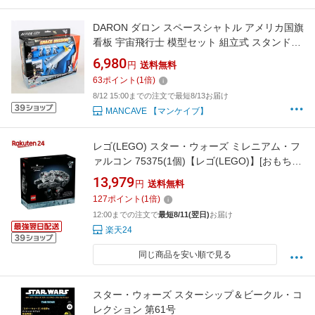
DARON ダロン スペースシャトル アメリカ国旗
看板 宇宙飛行士 模型セット 組立式 スタンド付
き ■ Space Shuttle NASA 宇宙 雑貨 トイ
6,980
円
送料無料
63
ポイント
(
1
倍)
8/12 15:00までの注文で最短8/13お届け
MANCAVE 【マンケイブ】
レゴ(LEGO) スター・ウォーズ ミレニアム・フ
ァルコン 75375(1個)【レゴ(LEGO)】[おもちゃ
玩具 プレゼント インテリア おしゃれ]
13,979
円
送料無料
127
ポイント
(
1
倍)
12:00までの注文で
最短8/11(翌日)
お届け
楽天24
同じ商品を安い順で見る
スター・ウォーズ スターシップ＆ビークル・コ
レクション 第61号