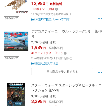
ル 組立 想像力 創造力 おもちゃ 知育 ウッドパ
12,980
円
送料無料
ズル 3D 工作キット 木製 模型 キット 夏休み 小
118
ポイント
(
1
倍)
学生 宿題
12:00までの注文で最短8/18お届け
木製DIY模型Ugears専門店
デアゴスティーニ ウルトラホーク1号 第49
号
2,539円(価格+送料)
1,989
円
+送料550円
36
ポイント
(
1
倍+
1
倍UP)
2〜4営業日の出荷(土日祝日を除く)
朗読社楽天市場店
同じ商品を安い順で見る
スター・ウォーズ スターシップ＆ビークル・コ
レクション 第55号
3,688円(価格+送料)
3,298
円
+送料390円