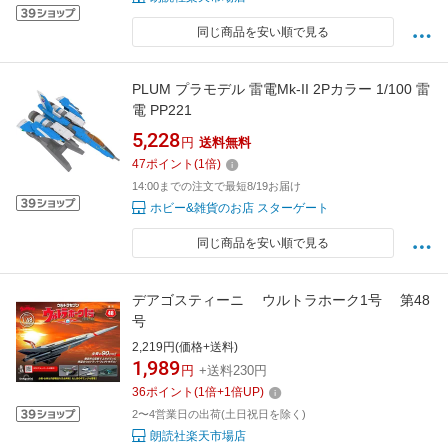
同じ商品を安い順で見る
PLUM プラモデル 雷電Mk-II 2Pカラー 1/100 雷
電 PP221
5,228
円
送料無料
47
ポイント
(
1
倍)
14:00までの注文で最短8/19お届け
ホビー&雑貨のお店 スターゲート
同じ商品を安い順で見る
デアゴスティーニ ウルトラホーク1号 第48
号
2,219円(価格+送料)
1,989
円
+送料230円
36
ポイント
(
1
倍+
1
倍UP)
2〜4営業日の出荷(土日祝日を除く)
朗読社楽天市場店