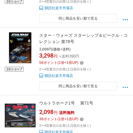
2〜4営業日の出荷(土日祝日を除く)
朗読社楽天市場店
同じ商品を安い順で見る
スター・ウォーズ スターシップ＆ビークル・コ
レクション 第78号
3,688円(価格+送料)
3,298
円
+送料390円
58
ポイント
(
1
倍+
1
倍UP)
2〜4営業日の出荷(土日祝日を除く)
朗読社楽天市場店
同じ商品を安い順で見る
ウルトラホーク1号 第71号
2,098
円
送料無料
38
ポイント
(
1
倍+
1
倍UP)
2〜4営業日の出荷(土日祝日を除く)
朗読社楽天市場店