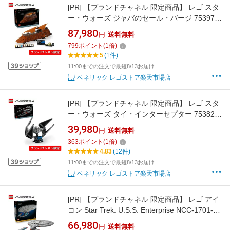
[PR]
【ブランドチャネル 限定商品】 レゴ スタ
ー・ウォーズ ジャバのセール・バージ 75397
おもちゃ 玩具 誕生日 プレゼント ブロック
87,980
円
送料無料
LEGO 父の日 男性 女性
799
ポイント
(
1
倍)
5
(1件)
11:00までの注文で最短8/13お届け
ベネリック レゴストア楽天市場店
[PR]
【ブランドチャネル 限定商品】 レゴ スタ
ー・ウォーズ タイ・インターセプター 75382
おもちゃ 玩具 誕生日 プレゼント ブロック
39,980
円
送料無料
LEGO 男性 女性
363
ポイント
(
1
倍)
4.83
(12件)
11:00までの注文で最短8/13お届け
ベネリック レゴストア楽天市場店
[PR]
【ブランドチャネル 限定商品】 レゴ アイ
コン Star Trek: U.S.S. Enterprise NCC-1701-D
10356【プレゼントキャンペーン配布終了】
66,980
円
送料無料