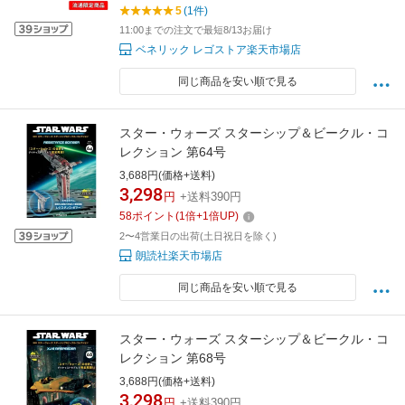
5
(1件)
11:00までの注文で最短8/13お届け
ベネリック レゴストア楽天市場店
同じ商品を安い順で見る
スター・ウォーズ スターシップ＆ビークル・コ
レクション 第64号
3,688円(価格+送料)
3,298
円
+送料390円
58
ポイント
(
1
倍+
1
倍UP)
2〜4営業日の出荷(土日祝日を除く)
朗読社楽天市場店
同じ商品を安い順で見る
スター・ウォーズ スターシップ＆ビークル・コ
レクション 第68号
3,688円(価格+送料)
3,298
円
+送料390円