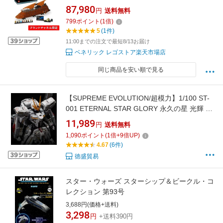
ちゃ 玩具 誕生日 プレゼント ブロック LEGO
87,980
円
送料無料
父の日 男性 女性
799
ポイント
(
1
倍)
5
(1件)
11:00までの注文で最短8/13お届け
ベネリック レゴストア楽天市場店
同じ商品を安い順で見る
【SUPREME EVOLUTION/超模力】1/100 ST-
001 ETERNAL STAR GLORY 永久の星 光輝 再
販 特典付き 組立式 プラモデル
11,989
円
送料無料
1,090
ポイント
(
1
倍+
9
倍UP)
4.67
(6件)
徳盛貿易
スター・ウォーズ スターシップ＆ビークル・コ
レクション 第93号
3,688円(価格+送料)
3,298
円
+送料390円