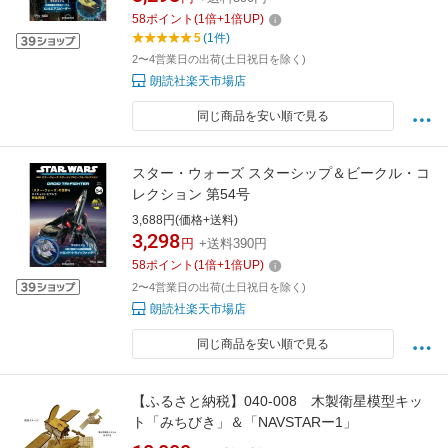
58
ポイント
(
1
倍+
1
倍UP)
5
(1件)
2〜4営業日の出荷(土日祝日を除く)
朗読社楽天市場店
同じ商品を安い順で見る
スター・ウォーズ スターシップ＆ビークル・コ
レクション 第54号
3,688円(価格+送料)
3,298
円
+送料390円
58
ポイント
(
1
倍+
1
倍UP)
2〜4営業日の出荷(土日祝日を除く)
朗読社楽天市場店
同じ商品を安い順で見る
【ふるさと納税】040-008 木製衛星模型キッ
ト「みちびき」＆「NAVSTARー1」