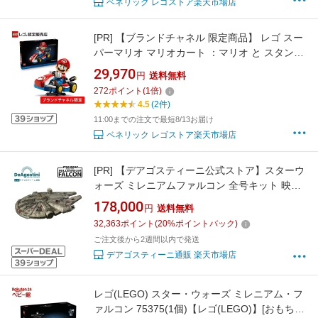
ベネリック レゴストア楽天市場店
[PR]
【ブランドチャネル 限定商品】 レゴ スー
パーマリオ マリオカート ：マリオ と スタンダ
ードカート 72037 おもちゃ 玩具 誕生日 プレゼ
29,970
円
送料無料
ント ブロック LEGO 男性 女性
272
ポイント
(
1
倍)
4.5
(2件)
11:00までの注文で最短8/13お届け
ベネリック レゴストア楽天市場店
[PR]
【デアゴスティーニ公式ストア】スターウ
ォーズ ミレニアムファルコン 全号キット 映画
撮影用模型 大人 乗り物 映画 おしゃれ インテリ
178,000
円
送料無料
ア 模型 プラモデル 誕生日 プレゼント ギフト
32,363
ポイント
(
20
%ポイントバック)
贈り物【組立て商品】
ご注文後から2週間以内で発送
デアゴスティーニ通販 楽天市場店
レゴ(LEGO) スター・ウォーズ ミレニアム・フ
ァルコン 75375(1個)【レゴ(LEGO)】[おもちゃ