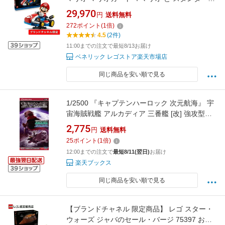
カート 72037 おもちゃ 玩具 誕生日 プレゼント
29,970
円
送料無料
ブロック LEGO 男性 女性
272
ポイント
(
1
倍)
4.5
(2件)
11:00までの注文で最短8/13お届け
ベネリック レゴストア楽天市場店
同じ商品を安い順で見る
1/2500 『キャプテンハーロック 次元航海』 宇
宙海賊戦艦 アルカディア 三番艦 [改] 強攻型
【64799】 (プラモデル)
2,775
円
送料無料
25
ポイント
(
1
倍)
12:00までの注文で
最短8/11(翌日)
お届け
楽天ブックス
同じ商品を安い順で見る
【ブランドチャネル 限定商品】 レゴ スター・
ウォーズ ジャバのセール・バージ 75397 おも