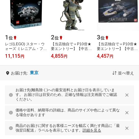
1
2
3
位
位
位
レゴ(LEGO) スター・ウ
【当店独自で＋P10倍★
【当店独自で＋P10倍★
ォーズ ミレニアム・ファ
要エントリー】【中古】
要エントリー】【中古】
ルコン 75375(1個)【レ
[PTM] 1/20 S.A.F.S. type
[PTM] 1/72 Yウイング・
11,115
4,855
4,457
円
円
円
ゴ(LEGO)】[おもちゃ 玩
R ラクーン マシーネンク
スターファイター STAR
具 プレゼン…
リーガ…
WARS(スター…
東京
お届け先:
並べ替え
お届け先(離島除く)への最安送料とお届け日を表示していま
す。 お届け日は目安のため、正確な情報は注文画面でご確認
ください。
価格や送料、納期等の詳細は、商品のサイズや色によって異な
る場合があります
商品のお届けに関するお客様ニーズを幅広く満たす商品に「最
強翌日配送」ラベルを表示しています。
詳細を見る