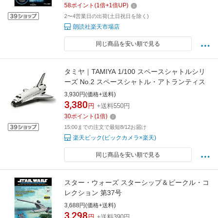
58
ポイント
(
1
倍+
1
倍UP)
2〜4営業日の出荷(土日祝日を除く)
朗読社楽天市場店
同じ商品を安い順で見る
タミヤ｜TAMIYA 1/100 スペースシャトルシリ
ーズ No.2 スペースシャトル・アトランティス
3,930円(価格+送料)
3,380
円
+送料550円
30
ポイント
(
1
倍)
15:00までの注文で最短8/12お届け
楽天ビック(ビックカメラ×楽天)
同じ商品を安い順で見る
スター・ウォーズ スターシップ＆ビークル・コ
レクション 第37号
3,688円(価格+送料)
3,298
円
+送料390円