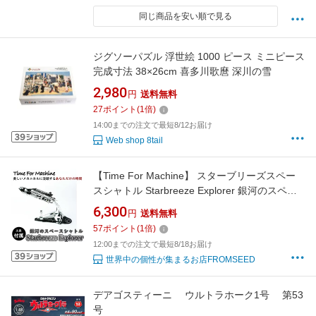
同じ商品を安い順で見る
ジグソーパズル 浮世絵 1000 ピース ミニピース
完成寸法 38×26cm 喜多川歌麿 深川の雪
2,980
円
送料無料
27
ポイント
(
1
倍)
14:00までの注文で最短8/12お届け
Web shop 8tail
【Time For Machine】 スターブリーズスペー
スシャトル Starbreeze Explorer 銀河のスペー
スシャトル 模型 フィギュア メタルパーツ スタ
6,300
円
送料無料
イリッシュ メタル モデル ゼンマイ仕掛け イン
57
ポイント
(
1
倍)
テリア お洒落 おしゃれ
12:00までの注文で最短8/18お届け
世界中の個性が集まるお店FROMSEED
デアゴスティーニ ウルトラホーク1号 第53
号