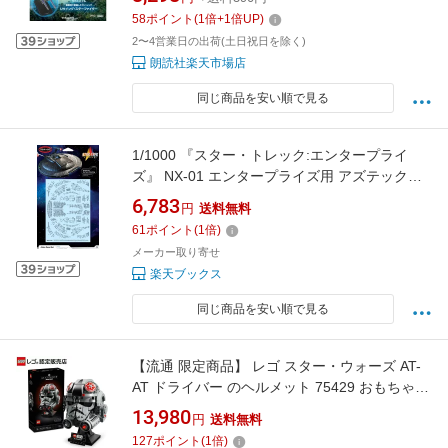
58
ポイント
(
1
倍+
1
倍UP)
2〜4営業日の出荷(土日祝日を除く)
朗読社楽天市場店
同じ商品を安い順で見る
1/1000 『スター・トレック:エンタープライ
ズ』 NX-01 エンタープライズ用 アズテックデ
カールセット 【MKA054】 (プラモデル用デカ
6,783
円
送料無料
ール)
61
ポイント
(
1
倍)
メーカー取り寄せ
楽天ブックス
同じ商品を安い順で見る
【流通 限定商品】 レゴ スター・ウォーズ AT-
AT ドライバー のヘルメット 75429 おもちゃ
玩具 誕生日 プレゼント ブロック LEGO 男性
13,980
円
送料無料
女性
127
ポイント
(
1
倍)