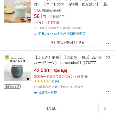
付) 【つけもの樽 漬物樽 ぬか漬け】 新輝
合成＊同梱不可の場合別途運賃がかかります＊
1,221円(価格+送料)
現在グレー色になります＊
561
円
+送料660円
5
ポイント
(
1
倍)
8/10 8:00までの注文で最短8/11お届け
昭和のレトロ金物屋 関口国吉商店
同じ商品を安い順で見る
【ふるさと納税】【信楽焼・明山】ぬか壼 (ブ
ルーグリーン) nukatsubo01 (176777-
40037140)
42,000
円
送料無料
楽天カード決済で楽天ポイント付与
5
(1件)
1〜2週間程度 ※繁忙期は1〜2ヶ月程度
滋賀県甲賀市
1
/
150