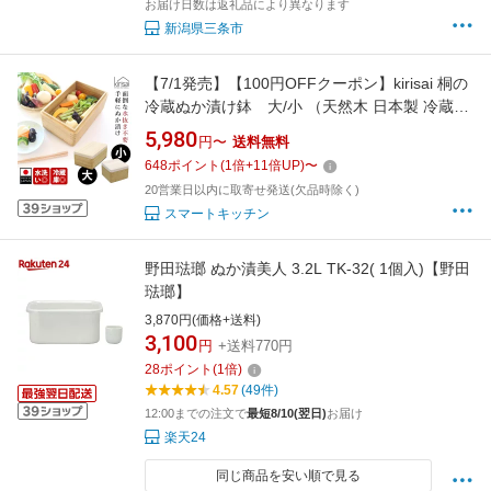
お届け日数は返礼品により異なります
新潟県三条市
【7/1発売】【100円OFFクーポン】kirisai 桐の
冷蔵ぬか漬け鉢 大/小 （天然木 日本製 冷蔵庫
ぬか床 野菜 チーズ 豆腐 おつまみ 肴 丁寧な暮
5,980
円〜
送料無料
らし 漬物 容器 初心者 消臭 抗菌 乳酸菌 栄養素
648
ポイント
(
1
倍+
11
倍UP)
〜
キリサイ オスマック）【送料無料】【ポイント
20営業日以内に取寄せ発送(欠品時除く)
12倍/送料無料】【p0818】
スマートキッチン
野田琺瑯 ぬか漬美人 3.2L TK-32( 1個入)【野田
琺瑯】
3,870円(価格+送料)
3,100
円
+送料770円
28
ポイント
(
1
倍)
4.57
(49件)
12:00までの注文で
最短8/10(翌日)
お届け
楽天24
同じ商品を安い順で見る