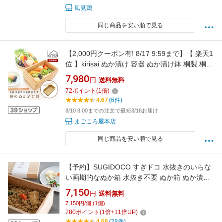
風見鶏
同じ商品を安い順で見る
【2,000円クーポン有! 8/17 9:59まで】【 楽天1
位 】kirisai ぬか漬け 容器 ぬか漬け鉢 桐製 桐の
ぬか漬け鉢 日本製 約1kg用 漬け物 ぬか床 冷蔵
7,980
円
送料無料
庫 冷凍庫対応 ぬか床容器 ヌカ床 糠床 おしゃれ
72
ポイント
(
1
倍)
100%天然木桐材 水抜き不要 オスマック
4.67
(6件)
8/10 8:00までの注文で最短8/18お届け
まごころ屋本店
同じ商品を安い順で見る
【予約】SUGIDOCO すぎドコ 水抜きのいらな
い画期的なぬか箱 水抜き不要 ぬか箱 ぬか漬け
ケース ぬか漬け容器 漬物容器 スギドコ すぎど
7,150
円
送料無料
こ 杉 木製 いなかず商店 発酵食品 漬物【ポイン
7,150円/個 (1個)
ト12倍/送料無料】【p0819】
780
ポイント
(
1
倍+
11
倍UP)
4.68
(28件)