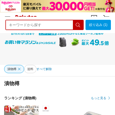
絞り込み (1)
ようこそ 楽天市場へ
ログイン
会員登録
漬物樽
送料
すべて解除
漬物樽
ランキング (漬物樽)
もっと見る