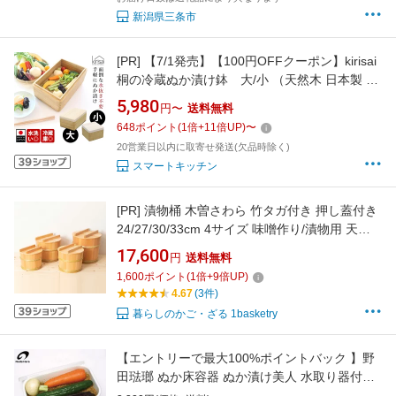
新潟県三条市
[PR]
【7/1発売】【100円OFFクーポン】kirisai
桐の冷蔵ぬか漬け鉢 大/小 （天然木 日本製 冷
蔵庫 ぬか床 野菜 チーズ 豆腐 おつまみ 肴 丁寧
5,980
円〜
送料無料
な暮らし 漬物 容器 初心者 消臭 抗菌 乳酸菌 栄
648
ポイント
(
1
倍+
11
倍UP)
〜
養素 キリサイ オスマック）【送料無料】【ポ
20営業日以内に取寄せ発送(欠品時除く)
イント12倍/送料無料】【p0818】
スマートキッチン
[PR]
漬物桶 木曽さわら 竹タガ付き 押し蓋付き
24/27/30/33cm 4サイズ 味噌作り/漬物用 天然
木 手作り 長野県 日本製
17,600
円
送料無料
1,600
ポイント
(
1
倍+
9
倍UP)
4.67
(3件)
暮らしのかご・ざる 1basketry
【エントリーで最大100%ポイントバック 】野
田琺瑯 ぬか床容器 ぬか漬け美人 水取り器付
TK-32ホーロー 琺瑯 水抜き 漬け物 漬け物容器