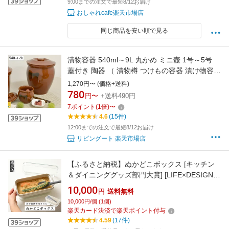
9:00までの注文で最短8/12お届け
おしゃれcafe楽天市場店
同じ商品を安い順で見る
漬物容器 540ml～9L 丸かめ ミニ壺 1号～5号
蓋付き 陶器 （ 漬物樽 つけもの容器 漬け物容器
漬物 漬け物 つけもの 容器 保存 ぬか漬け 漬け
1,270円〜 (価格+送料)
もの 漬物器 かめ 壺 保存容器 540ml 900ml
780
円〜
+送料490円
1.8L 3.6L 5.4L 7.2L 9L ）
7
ポイント
(
1
倍)
〜
4.6
(15件)
12:00までの注文で最短8/12お届け
リビングート 楽天市場店
【ふるさと納税】ぬかどこボックス [キッチン
＆ダイニンググッズ部門大賞] [LIFE×DESIGNア
ワード ベストプレス賞] 水分を自然排出 ぬか床
10,000
円
送料無料
容器 キッチン用品 [Leye] 【010S348】
10,000円/個 (1個)
楽天カード決済で楽天ポイント付与
4.59
(17件)