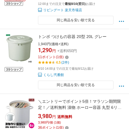
12:00までの注文で
最短8/10(翌日)
お届け
リビングート 楽天市場店
同じ商品を安い順で見る
トンボ つけもの容器 20型 20L グレー
1,940円(価格+送料)
1,290
円
+送料650円
11
ポイント
(
1
倍)
4.5
(2件)
8/10 14:00までの注文で最短8/12お届け
くらし弐番館
同じ商品を安い順で見る
＼エントリーでポイント5倍！マラソン期間限
定！／送料無料 漬物 ホーロー容器 丸型 6リッ
トル 白 シール蓋付き 漬物 容器 梅干し 米 味噌
3,980
円
送料無料
保存容器 つけもの容器 保存 ほうろう 琺瑯 米び
3,980円/個 (1個)
つ キッチン ホワイト 北欧 台所 収納 流し下 シ
36
ポイント
(
1
倍)