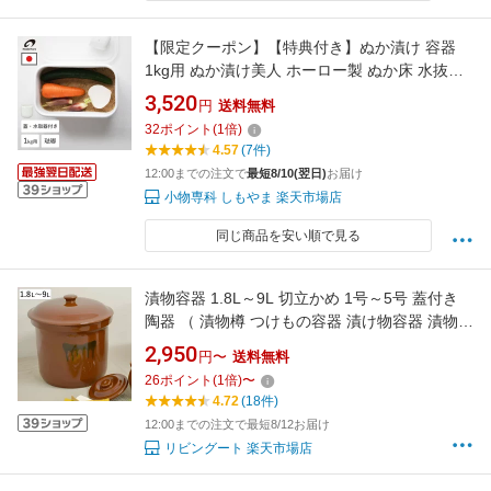
【限定クーポン】【特典付き】ぬか漬け 容器
1kg用 ぬか漬け美人 ホーロー製 ぬか床 水抜き
日本製 糠床 糠漬け 漬け物容器 M 3.2L 漬物 漬
3,520
円
送料無料
け物 発酵ぬかどこ 保存容器 発酵食品 水取器付
32
ポイント
(
1
倍)
き 初心者 冷蔵庫 ぬかどこ ぬかどこボックス 野
4.57
(7件)
田琺瑯 腸活
12:00までの注文で
最短8/10(翌日)
お届け
小物専科 しもやま 楽天市場店
同じ商品を安い順で見る
漬物容器 1.8L～9L 切立かめ 1号～5号 蓋付き
陶器 （ 漬物樽 つけもの容器 漬け物容器 漬物
漬け物 つけもの 容器 保存 ぬか漬け 漬けもの
2,950
円〜
送料無料
漬物器 かめ 壺 保存容器 1.8L 3.6L 5.4L 7.2L 9L
26
ポイント
(
1
倍)
〜
）
4.72
(18件)
12:00までの注文で最短8/12お届け
リビングート 楽天市場店