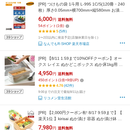
[PR]
つけもの袋 1斗用 L-995 1C/S(120冊・240
枚）厚さ0.05mm×横700mm×縦580mm お漬物
用ポリ袋 つけもの袋 漬け物袋 漬け物 袋 つけも
6,000
円
送料無料
の用 樽袋 たる袋 漬物袋 つけもの 漬け物 お漬
54
ポイント
(
1
倍)
物 たくあん 浅漬 (アルフォーインターナショナ
5
(5件)
ル メーカー直販）
1〜2日以内に発送予定(店舗休業日を除く)
なんでもR-SHOP 楽天市場店
[PR]
【8/11 1:59まで10%OFFクーポン】オー
クス レイエ ぬかどこボックス ぬか床1kg用 水
抜きスリット穴付き ぬか漬け容器 専用しゃも
4,950
円
送料無料
じ付き 漬け物 漬物 保存容器 ぬか床ボックス ぬ
450
ポイント
(
1
倍+
9
倍UP)
か漬けボックス ぬか漬けポット LES3201 AUX
4.76
(42件)
leye【送料無料】【ポイント10倍】
9:00までの注文で最短8/11お届け
リコメン堂生活館
[PR]
【2,000円クーポン有! 8/17 9:59まで】【
楽天1位 】kirisai ぬか漬け 容器 ぬか漬け鉢 桐
製 桐のぬか漬け鉢 日本製 約1kg用 漬け物 ぬか
7,980
円
送料無料