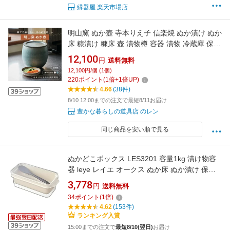
縁器屋 楽天市場店
明山窯 ぬか壺 寺本りえ子 信楽焼 ぬか漬け ぬか
床 糠漬け 糠床 壺 漬物樽 容器 漬物 冷蔵庫 保存
容器 発酵 おしゃれ
12,100
円
送料無料
12,100円/個 (1個)
220
ポイント
(
1
倍+
1
倍UP)
4.66
(38件)
8/10 12:00までの注文で最短8/11お届け
豊かな暮らしの道具店 のレン
同じ商品を安い順で見る
ぬかどこボックス LES3201 容量1kg 漬け物容
器 leye レイエ オークス ぬか床 ぬか漬け 保存
容器 スリット穴しゃもじ付き LES3201 ◆宅
3,778
円
送料無料
【楽天ロジ発送】
34
ポイント
(
1
倍)
4.62
(153件)
ランキング入賞
15:00までの注文で
最短8/10(翌日)
お届け