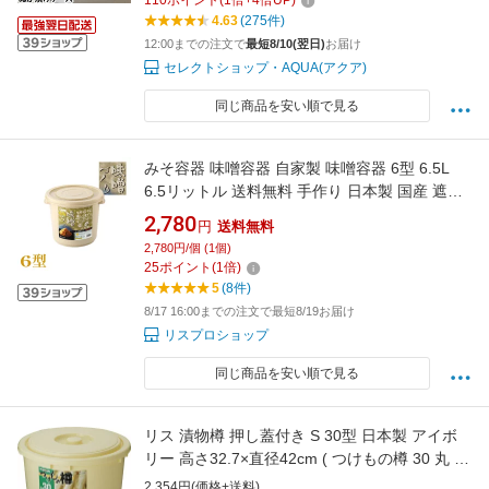
110
ポイント
(
1
倍+
4
倍UP)
4903208049443 4903208049450]
4.63
(275件)
12:00までの注文で
最短8/10(翌日)
お届け
セレクトショップ・AQUA(アクア)
同じ商品を安い順で見る
みそ容器 味噌容器 自家製 味噌容器 6型 6.5L
6.5リットル 送料無料 手作り 日本製 国産 遮光
色 シール蓋 醗酵 発酵 レシピ付き プラスチック
2,780
円
送料無料
容器 保存容器 大豆 ミソ樽 糠漬け ぬか漬け 手
2,780円/個 (1個)
軽 浅漬け ピクルス 酢の物 おかず リス株式会社
25
ポイント
(
1
倍)
5
(8件)
8/17 16:00までの注文で最短8/19お届け
リスプロショップ
同じ商品を安い順で見る
リス 漬物樽 押し蓋付き S 30型 日本製 アイボ
リー 高さ32.7×直径42cm ( つけもの樽 30 丸 丸
型 りす 漬物 漬け物 つけもの 大根 だいこん 味
2,354円(価格+送料)