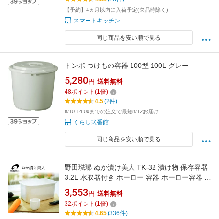
【予約】4ヵ月以内に入荷予定(欠品時除く)
スマートキッチン
同じ商品を安い順で見る
トンボ つけもの容器 100型 100L グレー
5,280
円
送料無料
48
ポイント
(
1
倍)
4.5
(2件)
8/10 14:00までの注文で最短8/12お届け
くらし弐番館
同じ商品を安い順で見る
野田琺瑯 ぬか漬け美人 TK-32 漬け物 保存容器
3.2L 水取器付き ホーロー 容器 ホーロー容器 野
田ホーロー のだホーロー NODAHORO 琺瑯 日
3,553
円
送料無料
本製 ぬか漬け 漬物 送料無料
32
ポイント
(
1
倍)
4.65
(336件)