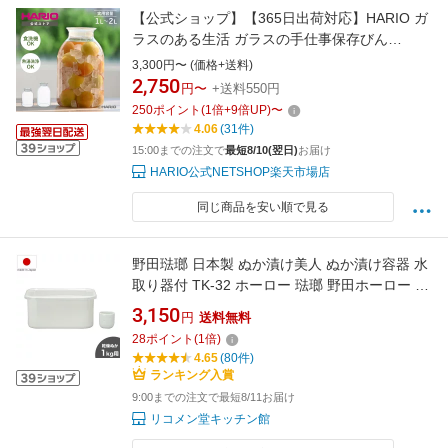
【公式ショップ】【365日出荷対応】HARIO ガ
ラスのある生活 ガラスの手仕事保存びん
1000ml 2000ml ハリオ 公式 漬物容器 漬物 梅ポ
3,300円〜 (価格+送料)
ット 梅酒瓶 果実酒瓶 保存容器 調味料入れ 日本
2,750
円〜
+送料550円
製 キッチン おしゃれ 梅酒 保存容器 梅 ビネガ
250
ポイント
(
1
倍+
9
倍UP)
〜
ー 梅干し 漬ける 容器 瓶
4.06
(31件)
15:00までの注文で
最短8/10(翌日)
お届け
HARIO公式NETSHOP楽天市場店
同じ商品を安い順で見る
野田琺瑯 日本製 ぬか漬け美人 ぬか漬け容器 水
取り器付 TK-32 ホーロー 琺瑯 野田ホーロー 水
抜き 漬け物 漬物 保存容器 冷蔵庫用 低温保存
3,150
円
送料無料
ぬか漬けポット ホーロー容器 白 ホワイト おし
28
ポイント
(
1
倍)
ゃれ【送料無料】
4.65
(80件)
ランキング入賞
9:00までの注文で最短8/11お届け
リコメン堂キッチン館