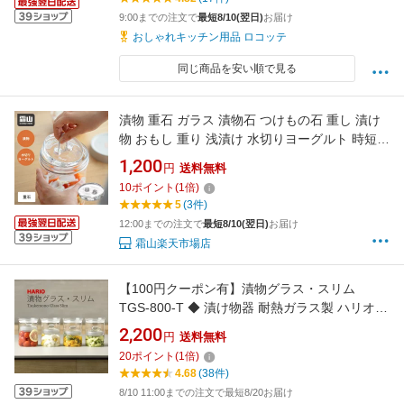
9:00までの注文で
最短8/10(翌日)
お届け
おしゃれキッチン用品 ロコッテ
同じ商品を安い順で見る
漬物 重石 ガラス 漬物石 つけもの石 重し 漬け
物 おもし 重り 浅漬け 水切りヨーグルト 時短
穴あき 漬物用品 漬物重石 醗酵 キッチン 持ちや
1,200
円
送料無料
すい 小さい ミニ 梅干し 大根 白菜 きゅうり キ
10
ポイント
(
1
倍)
ッチン用品 台所 台所用品 料理 調理 調理器具
5
(3件)
霜山 レビュー特典付き
12:00までの注文で
最短8/10(翌日)
お届け
霜山楽天市場店
【100円クーポン有】漬物グラス・スリム
TGS-800-T ◆ 漬け物器 耐熱ガラス製 ハリオ
HARIO 浅漬け キムチ カクテギ カクテキ マリ
2,200
円
送料無料
ネ ピクルス オイル漬け 塩漬け はちみつ漬け つ
20
ポイント
(
1
倍)
けもの
4.68
(38件)
8/10 11:00までの注文で最短8/20お届け