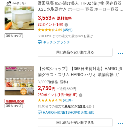
野田琺瑯 ぬか漬け美人 TK-32 漬け物 保存容器
3.2L 水取器付き ホーロー 容器 ホーロー容器 野
田ホーロー のだホーロー NODAHORO 琺瑯 日
3,553
円
送料無料
本製 ぬか漬け 漬物【送料無料】
32
ポイント
(
1
倍)
4.69
(45件)
8/10 13:00までの注文で最短8/21お届け
キッチンブランチ
同じ商品を安い順で見る
【公式ショップ】【365日出荷対応】HARIO 漬
物グラス・スリム HARIO ハリオ 漬物容器 ガラ
ス
3,300円(価格+送料)
2,750
円
+送料550円
250
ポイント
(
1
倍+
9
倍UP)
4.76
(41件)
15:00までの注文で
最短8/10(翌日)
お届け
HARIO公式NETSHOP楽天市場店
同じ商品を安い順で見る