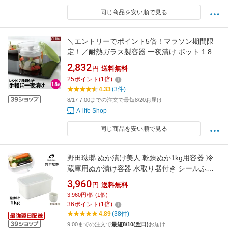
同じ商品を安い順で見る
＼エントリーでポイント5倍！マラソン期間限
定！／耐熱ガラス製容器 一夜漬け ポット 1.8リ
ットル 重石 蓋付き 漬物 容器 梅干し 味噌 保存
2,832
円
送料無料
容器 つけもの容器 冷蔵庫 保存 電子レンジ 食洗
25
ポイント
(
1
倍)
器 食器洗い乾燥機 キッチン レシピ付き 北欧 台
4.33
(3件)
所 収納
8/17 7:00までの注文で最短8/20お届け
A-life Shop
同じ商品を安い順で見る
野田琺瑯 ぬか漬け美人 乾燥ぬか1kg用容器 冷
蔵庫用ぬか漬け容器 水取り器付き シールふた
付き ホーロー 保存容器 日本製 おしゃれ 白 ホ
3,960
円
送料無料
ワイトTK-32
3,960円/個 (1個)
36
ポイント
(
1
倍)
4.89
(38件)
9:00までの注文で
最短8/10(翌日)
お届け