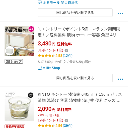
まるモール 楽天市場店
同じ商品を安い順で見る
＼エントリーでポイント5倍！マラソン期間限
定！／送料無料 漬物 ホーロー容器 角型 4リッ
トル 白 シール蓋付き 漬物 容器 梅干し 米 味噌
3,480
円
送料無料
保存容器 つけもの容器 冷蔵庫 保存 ほうろう 琺
31
ポイント
(
1
倍)
瑯 米びつ キッチン ホワイト 北欧 台所 収納 流
4.58
(12件)
し下 シ
8/17 7:00までの注文で最短8/20お届け
A-life Shop
同じ商品を安い順で見る
KINTO キントー 浅漬鉢 640ml （ 13cm ガラス
漬物 浅漬け 容器 漬物鉢 漬け物 便利グッズ 食
洗機対応 漬物器 漬物容器 保存容器 漬物保存容
2,090
円
送料無料
器 器 鉢 おしゃれ ガラス製 640ml KINTO ）
2,090円/個 (1個)
19
ポイント
(
1
倍)
4.56
(39件)