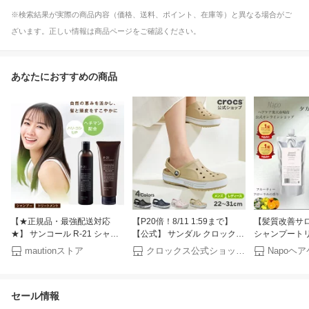
※検索結果が実際の商品内容（価格、送料、ポイント、在庫等）と異なる場合がご
ざいます。正しい情報は商品ページをご確認ください。
あなたにおすすめの商品
【★正規品・最強配送対応
【P20倍！8/11 1:59まで】
【髪質改善サ
★】 サンコール R-21 シャン
【公式】 サンダル クロックス
シャンプート
プー270ml / トリートメント
メンズ レディース crocs バヤ
セット 髪質改
mautionストア
クロックス公式ショップ楽天市場店
250g 選べる種類 単品 本体 お
バンド スポーツ クロッグ オ
ねりケア 長持
得なセット SUNCALL ヘマチ
フィスサンダル ルームシュー
ンシャンプー 
ン r-21 R21 アールニジュウイ
ズ 軽量 クッション性 幅広 柔
プー サロント
セール情報
チ 21種類の植物美容エキス 3
軟性 フィット感 ベストセラー
ラーケア ダメー
種類の発酵成分 発酵熟成プラ
人気 正規品
詰め替え品 美