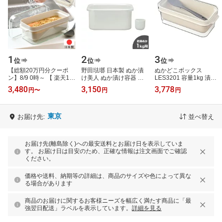
1
2
3
位
位
位
【総額20万円分クーポ
野田琺瑯 日本製 ぬか漬
ぬかどこボックス
ン】8/9 0時～ 【 楽天1位
け美人 ぬか漬け容器 水
LES3201 容量1kg 漬け
】 オークス ぬかどこボ
取り器付 TK-32 ホーロー
物容器 leye レイエ オー
3,480
3,150
3,778
円
〜
円
円
ックス ぬか床ボックス
琺瑯 野田ホーロー 水抜
クス ぬか床 ぬか漬け 保
ぬか漬け …
き 漬け…
存容器 スリット…
東京
お届け先:
並べ替え
お届け先(離島除く)への最安送料とお届け日を表示していま
す。 お届け日は目安のため、正確な情報は注文画面でご確認
ください。
価格や送料、納期等の詳細は、商品のサイズや色によって異な
る場合があります
商品のお届けに関するお客様ニーズを幅広く満たす商品に「最
強翌日配送」ラベルを表示しています。
詳細を見る