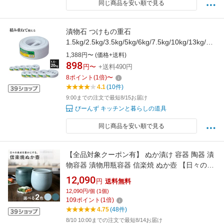
同じ商品を安い順で見る
漬物石 つけもの重石
1.5kg/2.5kg/3.5kg/5kg/6kg/7.5kg/10kg/13kg/15
kg/20kg ｜ つけもの石 重し 重石 漬け物 おもし
1,388円〜 (価格+送料)
重り おもり 梅干し 大根 漬物 白菜 漬け物石 持
898
円〜
+送料490円
ち手付き 持ちやすい
8
ポイント
(
1
倍)
〜
4.1
(10件)
9:00までの注文で最短8/15お届け
びーんず キッチンと暮らしの道具
同じ商品を安い順で見る
【全品対象クーポン有】 ぬか漬け 容器 陶器 漬
物容器 漬物用瓶容器 信楽焼 ぬか壺 【日々の食
卓を豊かにする。信楽焼ぬか壺】（ラッピン
12,090
円
送料無料
グ・熨斗不可） 【レビューキャンペーン実施
12,090円/個 (1個)
中】
109
ポイント
(
1
倍)
4.75
(48件)
8/10 10:00までの注文で最短8/14お届け