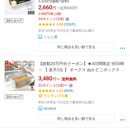
3,320円(価格+送料)
保存容器 ぬか漬け ぬか漬け容器 ぬか床 ぬか床
2,660
円
+送料660円
容器 ぬか漬け用容器 糠漬け容器 ふた付き おし
2,660円/個 (1個)
ゃれ 日本製
24
ポイント
(
1
倍)
4.68
(306件)
8/10 13:00までの注文で最短8/11お届け
くらし屋
同じ商品を安い順で見る
【総額20万円分クーポン】★3日間限定 9日0時
～ 【 楽天1位 】 オークス ぬかどこボックス ぬ
か床ボックス ぬか漬け 容器 冷蔵庫 水取り器 糠
3,480
円〜
送料無料
漬け容器 水抜き 糠漬け 漬物容器 漬物 漬け物
31
ポイント
(
1
倍)
〜
卓上 漬物器 収納 容器 透明 キッチン用品 調理
4.62
(90件)
器具 キッチン 調理 保管 保管容器 プ
ランキング入賞
8/10 13:00までの注文で最短8/11お届け
etcetera
同じ商品を安い順で見る