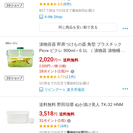
ンク 高
4.5
(6件)
8/17 7:00までの注文で最短8/20お届け
A-life Shop
同じ商品を安い順で見る
漬物容器 即席つけもの器 角型 プラスチック
Picre ピクレ 900ml～6.1L （ 漬物器 漬物桶 漬
け物容器 つけもの器 漬物 漬け物 日本製 漬け物
2,020
円〜
送料無料
桶 漬け物樽 漬物樽 漬け物ポット 漬物ポット 浅
2,020円～/個 (1個)
漬 浅漬け 保存容器 1.57L 2.2L 3.1L 4.1L ）
18
ポイント
(
1
倍)
〜
4.73
(11件)
12:00までの注文で最短8/12お届け
リビングート 楽天市場店
送料無料 野田琺瑯 ぬか漬け美人 TK-32 HNM
3,518
円
送料無料
31
ポイント
(
1
倍)
5
(4件)
15:00までの注文で
最短8/10(翌日)
お届け