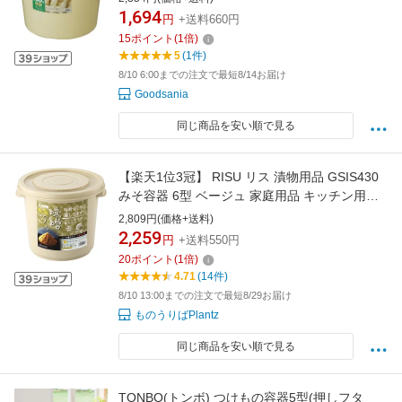
噌 梅 うめ 梅干し 白菜 )
1,694
円
+送料660円
15
ポイント
(
1
倍)
5
(1件)
8/10 6:00までの注文で最短8/14お届け
Goodsania
同じ商品を安い順で見る
【楽天1位3冠】 RISU リス 漬物用品 GSIS430
みそ容器 6型 ベージュ 家庭用品 キッチン用品
調理器具 便利グッズ つけもの 和食 おいしい カ
2,809円(価格+送料)
ンタン 手軽 浅漬け ピクルス 酢の物 おかず
2,259
円
+送料550円
20
ポイント
(
1
倍)
4.71
(14件)
8/10 13:00までの注文で最短8/29お届け
ものうりばPlantz
同じ商品を安い順で見る
TONBO(トンボ) つけもの容器5型(押しフタ