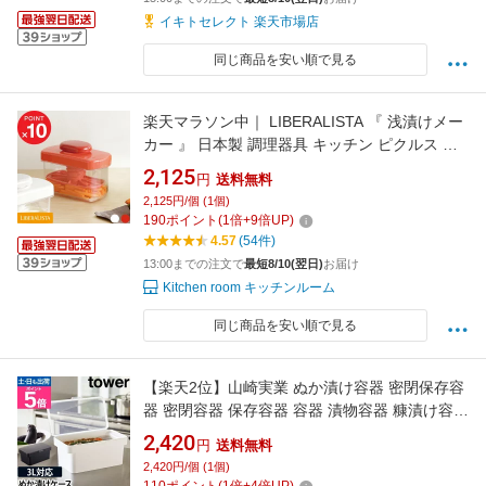
イキトセレクト 楽天市場店
同じ商品を安い順で見る
楽天マラソン中｜ LIBERALISTA 『 浅漬けメー
カー 』 日本製 調理器具 キッチン ピクルス 白
菜 大根 漬物メーカー 漬物容器 漬物 漬け物 浅
2,125
円
送料無料
漬け サラダ 浅漬けポット 塩漬け つけもの コン
2,125円/個 (1個)
パクト ホワイト レッド 保存 冷蔵庫 リス リベ
190
ポイント
(
1
倍+
9
倍UP)
ラリスタ
4.57
(54件)
13:00までの注文で
最短8/10(翌日)
お届け
Kitchen room キッチンルーム
同じ商品を安い順で見る
【楽天2位】山崎実業 ぬか漬け容器 密閉保存容
器 密閉容器 保存容器 容器 漬物容器 糠漬け容器
おしゃれ 密閉 つけもの容器 プラスチック ふた
2,420
円
送料無料
yamazaki タワーシリーズ [tower タワー 密閉ぬ
2,420円/個 (1個)
か漬けケース 水取り器付 4944 4945