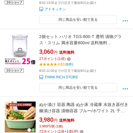
8/10 13:00までの注文で最短8/21お届け
アドキッチン
同じ商品を安い順で見る
2個セット ハリオ TGS-800-T 透明 漬物グラ
ス・スリム 満水容量800ml 送料無料
【SK30695】
3,060
円
送料無料
27
ポイント
(
1
倍)
4.83
(6件)
8/10 12:00までの注文で最短8/11お届け
THINK RICH STORE
同じ商品を安い順で見る
ぬか漬け 容器 陶器 ぬか床 冷蔵庫 水抜き器付き
糠漬け容器 漬物容器 ブルー/ホワイト 2L 千陶
千賀陶器 萬古焼 四日市 日本製
3,980
円
送料無料
3,980円/個 (1個)
72
ポイント
(
1
倍+
1
倍UP)