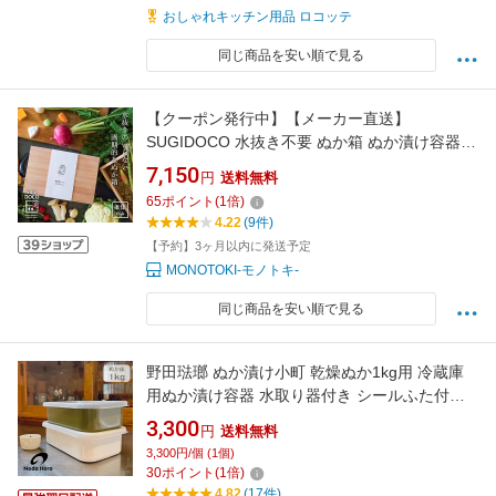
おしゃれキッチン用品 ロコッテ
同じ商品を安い順で見る
【クーポン発行中】【メーカー直送】
SUGIDOCO 水抜き不要 ぬか箱 ぬか漬け容器
漬物容器 スギドコ すぎどこ 杉 木製 いなかず商
7,150
円
送料無料
店 日本製
65
ポイント
(
1
倍)
4.22
(9件)
【予約】3ヶ月以内に発送予定
MONOTOKI-モノトキ-
同じ商品を安い順で見る
野田琺瑯 ぬか漬け小町 乾燥ぬか1kg用 冷蔵庫
用ぬか漬け容器 水取り器付き シールふた付き
ホーロー 保存容器 日本製 おしゃれ 白 ホワイト
3,300
円
送料無料
緑 オリーブ TK-19W TK-19OL
3,300円/個 (1個)
30
ポイント
(
1
倍)
4.82
(17件)