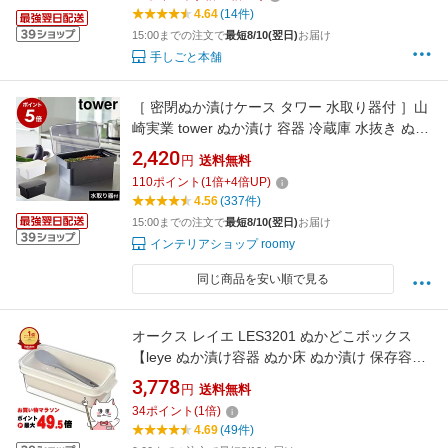
4.64
(14件)
15:00までの注文で
最短8/10(翌日)
お届け
手しごと本舗
［ 密閉ぬか漬けケース タワー 水取り器付 ］山
崎実業 tower ぬか漬け 容器 冷蔵庫 水抜き ぬか
床 糠床 糠漬 糠漬け ぬかどこ 漬物容器 漬物 保
2,420
円
送料無料
存容器 糠漬け容器 発酵ぬかどこ 漬物樽 味噌作
110
ポイント
(
1
倍+
4
倍UP)
り 腸活 yamazaki ホワイト ブラック 4944
4.56
(337件)
4945 公式
15:00までの注文で
最短8/10(翌日)
お届け
インテリアショップ roomy
同じ商品を安い順で見る
オークス レイエ LES3201 ぬかどこボックス
【leye ぬか漬け容器 ぬか床 ぬか漬け 保存容
器】【宅配便送料無料】 (6058372)
3,778
円
送料無料
34
ポイント
(
1
倍)
4.69
(49件)