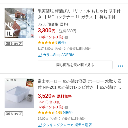
果実酒瓶 梅酒びん 1リットル おしゃれ 取手付
き 【 MCコンテナー 1L ガラス 】 持ち手付 低
型 ガラス アデリア レトロ 石塚硝子 手作り 果
3,960円(価格+送料)
実酒 びん 貯蔵瓶 ステンレス蓋 丸型 日本製 ボ
3,300
円
+送料660円
トル インテリア ピクルス らっきょう漬け
30
ポイント
(
1
倍)
5
(6件)
8/17 8:00までの注文で最短8/25お届け
ガラスShopADERIA
同じ商品を安い順で見る
富士ホーロー ぬか漬け容器 ホーロー 水取り器
付 NK-201 ぬか漬けレシピ付き 【 ぬか漬け 容
器 糠漬け 白色 琺瑯 ホーロー容器 漬物容器 ほ
3,520
円
送料無料
うろう ちょっとぬか漬け 水抜き 送料無料 】
3,520円/個 (1個)
32
ポイント
(
1
倍)
4.65
(49件)
14:00までの注文で最短8/15お届け
クッキングクロッカ 楽天市場店