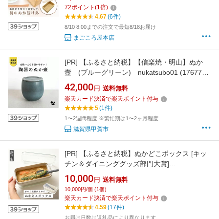
床 冷蔵庫 冷凍庫対応 ぬか床容器 ヌカ床 糠床
72
ポイント
(
1
倍)
おしゃれ 100%天然木桐材 水抜き不要 オスマッ
4.67
(6件)
ク
8/10 8:00までの注文で最短8/18お届け
まごころ屋本店
[PR]
【ふるさと納税】【信楽焼・明山】ぬか
壼 (ブルーグリーン) nukatsubo01 (176777-
40037140)
42,000
円
送料無料
楽天カード決済で楽天ポイント付与
5
(1件)
1〜2週間程度 ※繁忙期は1〜2ヶ月程度
滋賀県甲賀市
[PR]
【ふるさと納税】ぬかどこボックス [キッ
チン＆ダイニンググッズ部門大賞]
[LIFE×DESIGNアワード ベストプレス賞] 水分
10,000
円
送料無料
を自然排出 ぬか床 容器 キッチン用品 [Leye]
10,000円/個 (1個)
【010S348】
楽天カード決済で楽天ポイント付与
4.59
(17件)
お届け日数は返礼品により異なります