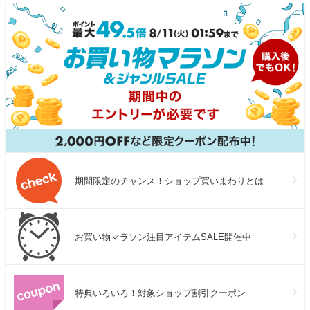
センタエキス 発酵オリーブ
い髪 太い髪 jun
期間限定のチャンス！ショップ買いまわりとは
お買い物マラソン注目アイテムSALE開催中
特典いろいろ！対象ショップ割引クーポン