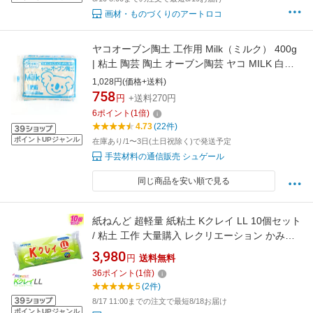
画材・ものづくりのアートロコ
ヤコオーブン陶土 工作用 Milk（ミルク） 400g
| 粘土 陶芸 陶土 オーブン陶芸 ヤコ MILK 白い
陶土 白 白色 ホワイト手芸 手作り ハンドメイド
1,028円(価格+送料)
工作 夏休み 冬休み 子供 粘土 家庭用オーブン
758
円
+送料270円
6
ポイント
(
1
倍)
4.73
(22件)
ポイントUPジャンル
在庫あり/1〜3日(土日祝除く)で発送予定
手芸材料の通信販売 シュゲール
同じ商品を安い順で見る
紙ねんど 超軽量 紙粘土 Kクレイ LL 10個セット
/ 粘土 工作 大量購入 レクリエーション かみね
んど イベント 粘土セット 軽量粘土 自由研究 小
3,980
円
送料無料
学生 小学校 低学年 高学年 子供 子ども こども
36
ポイント
(
1
倍)
男の子 女の子 男子 女子 大人 工作好き プレゼ
5
(2件)
ント 工作グッズ 工作用品
8/17 11:00までの注文で最短8/18お届け
ポイントUPジャンル