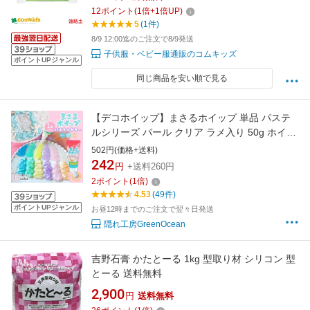
12
ポイント
(
1
倍+
1
倍UP)
5
(1件)
8/9 12:00迄のご注文で8/9発送
子供服・ベビー服通販のコムキッズ
ポイントUPジャンル
同じ商品を安い順で見る
【デコホイップ】まさるホイップ 単品 パステ
ルシリーズ パール クリア ラメ入り 50g ホイッ
プデコクリーム クラフト 推し活 手芸
502円(価格+送料)
GreenOceanオリジナル♪《選べる13色》 GK
242
円
+送料260円
2
ポイント
(
1
倍)
4.53
(49件)
ポイントUPジャンル
お昼12時までのご注文で翌々日発送
隠れ工房GreenOcean
吉野石膏 かたとーる 1kg 型取り材 シリコン 型
とーる 送料無料
2,900
円
送料無料