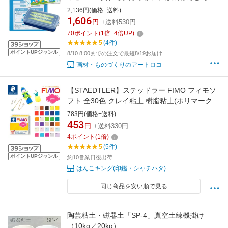
校 幼稚園 保育園 油粘土 ケース 】
2,136円(価格+送料)
1,606
円
+送料530円
70
ポイント
(
1
倍+
4
倍UP)
5
(4件)
ポイントUPジャンル
8/10 8:00までの注文で最短8/19お届け
画材・ものづくりのアートロコ
【STAEDTLER】ステッドラー FIMO フィモソ
フト 全30色 クレイ粘土 樹脂粘土(ポリマークレ
イ) オーブンクレイ
783円(価格+送料)
453
円
+送料330円
4
ポイント
(
1
倍)
5
(5件)
ポイントUPジャンル
約10営業日後出荷
はんこキング(印鑑・シャチハタ)
同じ商品を安い順で見る
陶芸粘土・磁器土「SP-4」真空土練機掛け
（10kg／20kg）