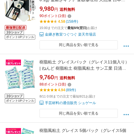
統技法 漆 初心者 中級 金継ぎ きんつぎ 金つぎ
9,980
円
送料無料
金継 TSUGUKIT 金粉 スターター 修繕 補修 修
90
ポイント
(
1
倍)
理 陶器 欠け 食器 安全 キット セット 送料無料
4.58
(158件)
プレゼント ギフト 母の日
15:00までの注文で
最短8/9(翌日)
お届け
金継ぎ教室つぐつぐ 楽天市場店
ポイントUPジャンル
同じ商品を安い順で見る
樹脂粘土 グレイスパック（グレイス11個入り）
| ねんど 樹脂粘土 樹脂風粘土 サン工業 日清ア
ソシエイツ 樹粘土 通常販売価格の10個分のお
9,760
円
送料無料
値段で1個プレゼント！ 樹脂粘土 グレイス セッ
88
ポイント
(
1
倍)
ト お買い得 粘土お買い得セット
4.94
(89件)
8/11 0:00までの注文で最短8/21お届け
ポイントUPジャンル
手芸材料の通信販売 シュゲール
同じ商品を安い順で見る
樹脂風粘土 グレイス 5個パック（グレイス5個