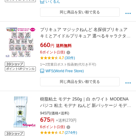
いくるん
同じ商品を安い順で見る
プリキュア マジックねんど 名探偵プリキュア
キミとアイドルプリキュア 選べるキャラクター
知育 おもちゃ 工作 粘土 代引不可商品
660
円
送料無料
6
ポイント
(
1
倍)
4.7
(30件)
1〜2営業日ポスト投函便(代引き不可)
ポイントUPジャンル
WFS(World Free Store)
同じ商品を安い順で見る
樹脂粘土 モデナ 250g｜白 ホワイト MODENA
パジコ 粘土 モデナ ねんど 新パッケージ モデナ
パジコ 樹脂粘土 粘土細工 ねんど フェイクスイ
945円(価格+送料)
ーツ 人形 透明 趣味悠々 楽天
675
円
+送料270円
6
ポイント
(
1
倍)
4.7
(274件)