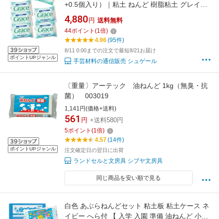
+0.5個入り）｜粘土 ねんど 樹脂粘土 グレイス
セット パック 大口 まとめ買い お得 材料 サン
4,880
円
送料無料
工業（旧日清アソシエイツ）の樹脂風粘土グレ
44
ポイント
(
1
倍)
イスの5個まとめ買いパックです！もれなくプ
4.96
(95件)
チサイズ1個付き♪ 粘土お買い得セット
8/11 0:00までの注文で最短8/21お届け
ポイントUPジャンル
手芸材料の通信販売 シュゲール
〔重量〕アーテック 油ねんど 1kg（無臭・抗
菌） 003019
1,141円(価格+送料)
561
円
+送料580円
5
ポイント
(
1
倍)
4.57
(14件)
ポイントUPジャンル
注文確定日の翌日に出荷
ランドセルと文房具 シブヤ文房具
同じ商品を安い順で見る
白色 あぶらねんどセット 粘土板 粘土ケース ネ
イビー へら付 【 入学 入園 準備 油ねんど 小学