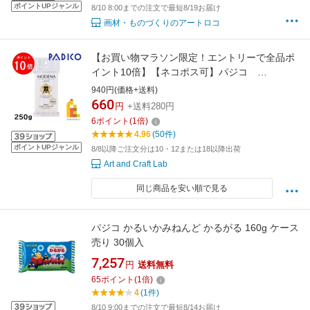
ポイントUPジャンル
8/10 8:00までの注文で最短8/19お届け
画材・ものづくりのアートロコ
【お買い物マラソン限定！エントリーで全品ポ
イント10倍】【ネコポス可】パジコ
PADICO モデナ ホワイト 250g
940円(価格+送料)
660
円
+送料280円
6
ポイント
(
1
倍)
4.96
(50件)
ポイントUPジャンル
8/8以降ご注文分は10・12または18以降出荷
Art and Craft Lab
同じ商品を安い順で見る
パジコ かるいかみねんど かるがる 160g ケース
売り 30個入
7,257
円
送料無料
65
ポイント
(
1
倍)
4
(1件)
8/10 9:00までの注文で最短8/14お届け