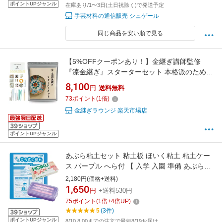
ポイントUPジャンル
在庫あり/1〜3日(土日祝除く)で発送予定
手芸材料の通信販売 シュゲール
同じ商品を安い順で見る
【5%OFFクーポンあり！】金継ぎ講師監修
『漆金継ぎ』スターターセット 本格派のための
天然漆入り・高品質筆・安心マニュアル付き・
8,100
円
送料無料
天然漆使用・金粉入り｜初心者でも本格的な金
73
ポイント
(
1
倍)
継ぎが楽しめる安心のフルセット
金継ぎラウンジ 楽天市場店
ポイントUPジャンル
あぶら粘土セット 粘土板 ほいく粘土 粘土ケー
ス パープル へら付 【 入学 入園 準備 あぶらね
んど 粘土セット 小学校 幼稚園 保育園 油粘土
2,180円(価格+送料)
】
1,650
円
+送料530円
75
ポイント
(
1
倍+
4
倍UP)
5
(3件)
ポイントUPジャンル
8/10 8:00までの注文で最短8/19お届け