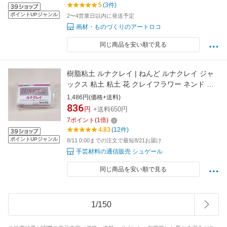
5
(3件)
ポイントUPジャンル
2〜4営業日以内に発送予定
画材・ものづくりのアートロコ
同じ商品を安い順で見る
樹脂粘土 ルナクレイ | ねんど ルナクレイ ジャ
ックス 粘土 粘土 花 クレイフラワー ネンド ク
レイクラフト
1,486円(価格+送料)
836
円
+送料650円
7
ポイント
(
1
倍)
4.83
(12件)
ポイントUPジャンル
8/11 0:00までの注文で最短8/21お届け
手芸材料の通信販売 シュゲール
同じ商品を安い順で見る
1
/
150