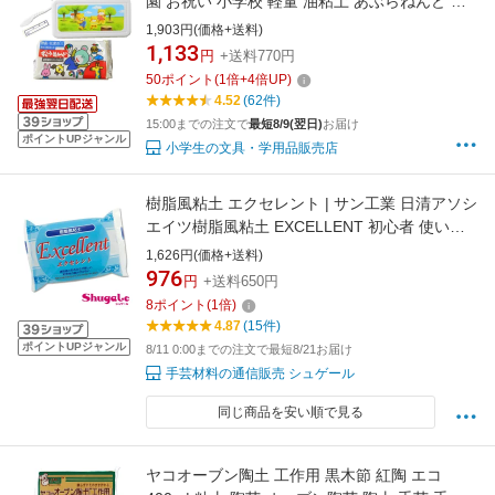
園 お祝い 小学校 軽量 油粘土 あぶらねんど 幼
稚園 保育園 小学生 図工
1,903円(価格+送料)
1,133
円
+送料770円
50
ポイント
(
1
倍+
4
倍UP)
4.52
(62件)
15:00までの注文で
最短8/9(翌日)
お届け
ポイントUPジャンル
小学生の文具・学用品販売店
樹脂風粘土 エクセレント | サン工業 日清アソシ
エイツ樹脂風粘土 EXCELLENT 初心者 使いや
すい ねんど 樹脂粘土
1,626円(価格+送料)
976
円
+送料650円
8
ポイント
(
1
倍)
4.87
(15件)
ポイントUPジャンル
8/11 0:00までの注文で最短8/21お届け
手芸材料の通信販売 シュゲール
同じ商品を安い順で見る
ヤコオーブン陶土 工作用 黒木節 紅陶 エコ