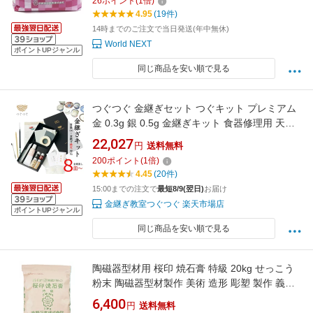
26
ポイント
(
1
倍)
4.95
(19件)
14時までのご注文で当日発送(年中無休)
World NEXT
ポイントUPジャンル
同じ商品を安い順で見る
つぐつぐ 金継ぎセット つぐキット プレミアム
金 0.3g 銀 0.5g 金継ぎキット 食器修理用 天然
漆 日本伝統技法 漆 初心者 中級 金継ぎ きんつ
22,027
円
送料無料
ぎ 金つぎ 金継 TSUGUKIT 金粉 スターター 修
200
ポイント
(
1
倍)
繕 補修 修理 陶器 欠け 食器 安全 キット セット
4.45
(20件)
送料無料 プレゼント ギフト 母の日
15:00までの注文で
最短8/9(翌日)
お届け
金継ぎ教室つぐつぐ 楽天市場店
ポイントUPジャンル
同じ商品を安い順で見る
陶磁器型材用 桜印 焼石膏 特級 20kg せっこう
粉末 陶磁器型材製作 美術 造形 彫塑 製作 義肢
装具製作 石膏 陶芸 型
6,400
円
送料無料