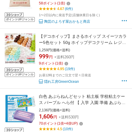
58
ポイント
(
1
倍)
4.67
(6件)
1〜2日以内に発送予定(店舗休業日を除く)
ポイントUPジャンル
陶芸のよろず屋おかもと商店
【デコホイップ】まさるホイップ スイーツカラ
ー5色セット 50g ホイップデコクリーム レジン
クラフト 用 ミニチュアフード 手芸
1,259円(価格+送料)
GreenOceanオリジナル♪《選べる2種類》 GK
999
円
+送料260円
9
ポイント
(
1
倍)
4.95
(19件)
ポイントUPジャンル
お昼12時までのご注文で翌々日発送
隠れ工房GreenOcean
白色 あぶらねんどセット 粘土板 学校粘土ケー
ス パープル へら付 【 入学 入園 準備 あぶらね
んど 小学校 幼稚園 保育園 油粘土 ケース 】
2,136円(価格+送料)
1,606
円
+送料530円
70
ポイント
(
1
倍+
4
倍UP)
4.5
(10件)