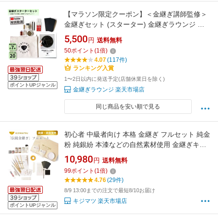
【マラソン限定クーポン】＜金継ぎ講師監修＞
金継ぎセット (スターター) 金継ぎラウンジ 初
心者 陶器 修復セット 欠け修復 真鍮粉付 工作キ
5,500
円
送料無料
ット 趣味 自宅で簡単 補修キット 陶器 器 お皿
50
ポイント
(
1
倍)
茶碗 修理 修繕 ヒビ 欠け
4.07
(117件)
ランキング入賞
1〜2日以内に発送予定(店舗休業日を除く)
ポイントUPジャンル
金継ぎラウンジ 楽天市場店
同じ商品を安い順で見る
初心者 中級者向け 本格 金継ぎ フルセット 純金
粉 純銀紛 本漆などの自然素材使用 金継ぎキッ
ト 金継ぎセット 送料無料 【初心者にも分かり
10,980
円
送料無料
やすい丁寧マニュアル付き】 父の日 プレゼン
99
ポイント
(
1
倍)
ト
4.76
(29件)
8/9 13:00までの注文で最短8/10お届け
キジマツ 楽天市場店
ポイントUPジャンル