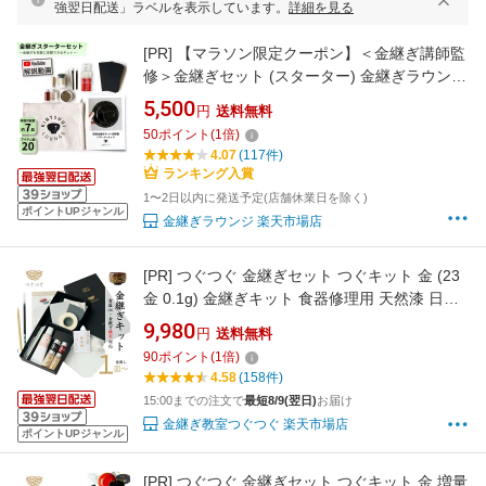
強翌日配送」ラベルを表示しています。
詳細を見る
[PR]
【マラソン限定クーポン】＜金継ぎ講師監
修＞金継ぎセット (スターター) 金継ぎラウンジ
初心者 陶器 修復セット 欠け修復 真鍮粉付 工作
5,500
円
送料無料
キット 趣味 自宅で簡単 補修キット 陶器 器 お
50
ポイント
(
1
倍)
皿 茶碗 修理 修繕 ヒビ 欠け
4.07
(117件)
ランキング入賞
1〜2日以内に発送予定(店舗休業日を除く)
ポイントUPジャンル
金継ぎラウンジ 楽天市場店
[PR]
つぐつぐ 金継ぎセット つぐキット 金 (23
金 0.1g) 金継ぎキット 食器修理用 天然漆 日本
伝統技法 漆 初心者 中級 金継ぎ きんつぎ 金つ
9,980
円
送料無料
ぎ 金継 TSUGUKIT 金粉 スターター 修繕 補修
90
ポイント
(
1
倍)
修理 陶器 欠け 食器 安全 キット セット 送料無
4.58
(158件)
料 プレゼント ギフト 母の日
15:00までの注文で
最短8/9(翌日)
お届け
金継ぎ教室つぐつぐ 楽天市場店
ポイントUPジャンル
[PR]
つぐつぐ 金継ぎセット つぐキット 金 増量