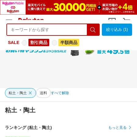
絞り込み (1)
ようこそ 楽天市場へ
ログイン
会員登録
SALE
割引商品
半額商品
粘土・陶土
送料
すべて解除
粘土・陶土
ランキング (粘土・陶土)
もっと見る