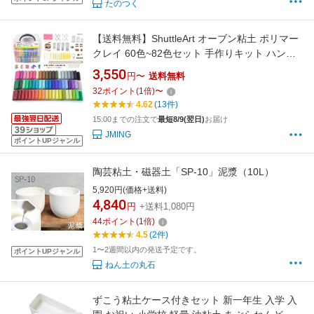
たのつく
【送料無料】ShuttleArt オーブン粘土 ポリマー
クレイ 60色~82色セット 手作りキット ハンド
メイド ポリマー粘土キット 粘土ツール 手作り
3,550
円〜
送料無料
アクセサリー クラフト用 収納ケース付き オー
32
ポイント
(
1
倍)
〜
ブン焼き DIY 子供 大人 初心者向けセット マニ
4.62
(13件)
ュアル付き
15:00までの注文で
最短8/9(翌日)
お届け
JMING
ポイントUPジャンル
陶芸粘土・磁器土「SP-10」泥漿（10L）
5,920円(価格+送料)
4,840
円
+送料1,080円
44
ポイント
(
1
倍)
4.5
(2件)
1〜2週間以内の発送予定です。
ポイントUPジャンル
ねん土の丸石
ずこう粘土ケース付きセット 新一年生 入学 入