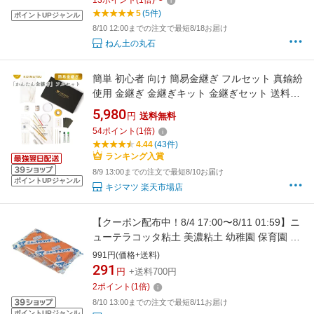
13
ポイント
(
1
倍)
〜
5
(5件)
ポイントUPジャンル
8/10 12:00までの注文で最短8/18お届け
ねん土の丸石
簡単 初心者 向け 簡易金継ぎ フルセット 真鍮紛
使用 金継ぎ 金継ぎキット 金継ぎセット 送料無
料 【初心者にも分かりやすい丁寧マニュアル付
5,980
円
送料無料
き】
54
ポイント
(
1
倍)
4.44
(43件)
ランキング入賞
8/9 13:00までの注文で最短8/10お届け
ポイントUPジャンル
キジマツ 楽天市場店
【クーポン配布中！8/4 17:00〜8/11 01:59】ニ
ューテラコッタ粘土 美濃粘土 幼稚園 保育園 小
学校 工作
991円(価格+送料)
291
円
+送料700円
2
ポイント
(
1
倍)
8/10 13:00までの注文で最短8/11お届け
ポイントUPジャンル