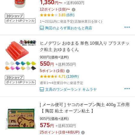
水 防湿 撥水 耐久
1,350
円〜
+送料660円
12
ポイント
(
1
倍)
〜
3.83
(6件)
ポイントUPジャンル
1〜2日以内に発送予定(店舗休業日を除く)
陶芸のよろず屋おかもと商店
ヒノデワシ おゆまる 単色 10個入り プラスチッ
ク粘土 おゆまるくん
900円(価格+送料)
550
円
+送料350円
5
ポイント
(
1
倍)
4.71
(139件)
ポイントUPジャンル
通常1〜4営業日中に発送予定
文具のワンダーランド キムラヤ
[ メール便可 ] ヤコのオーブン陶土 400g 工作用
【 陶芸 粘土 オーブン粘土 】
905円(価格+送料)
575
円
+送料330円
25
ポイント
(
1
倍+
4
倍UP)