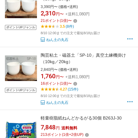
3,390円〜 (価格+送料)
2,310
円〜
+送料1,080円
21
ポイント
(
1
倍)
〜
3.5
(8件)
ポイントUPジャンル
8/10 12:00までの注文で最短8/18お届け
ねん土の丸石
陶芸粘土・磁器土「SP-10」真空土練機掛け
（10kg／20kg）
2,840円〜 (価格+送料)
1,760
円〜
+送料1,080円
16
ポイント
(
1
倍)
〜
4.27
(15件)
ポイントUPジャンル
8/10 12:00までの注文で最短8/18お届け
ねん土の丸石
軽量樹脂紙ねんどかるがる30個 B263J-30
7,848
円
送料無料
213
ポイント
(
1
倍+
2
倍UP)