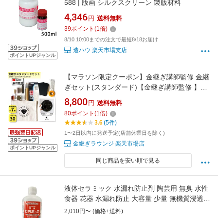
588 | 版画 シルクスクリーン 製版材料
4,346
円
送料無料
39
ポイント
(
1
倍)
8/10 10:00までの注文で最短8/18お届け
造ハウ 楽天市場支店
ポイントUPジャンル
【マラソン限定クーポン】金継ぎ講師監修 金継
ぎセット(スタンダード)【金継ぎ講師監修 】初
心者向け 金継ぎキット『分かりやすい動画解説
8,800
円
送料無料
付』 自由研究 初めて 金継ぎセット 陶器 器 お
80
ポイント
(
1
倍)
皿 茶碗 修理 修繕 ヒビ 欠け 割れ プレゼント
3.6
(5件)
1〜2日以内に発送予定(店舗休業日を除く)
金継ぎラウンジ 楽天市場店
ポイントUPジャンル
同じ商品を安い順で見る
液体セラミック 水漏れ防止剤 陶芸用 無臭 水性
食器 花器 水漏れ防止 大容量 少量 無機質浸透
劣化防止 吸水防止コンクリート 陶磁器 石材 防
2,010円〜 (価格+送料)