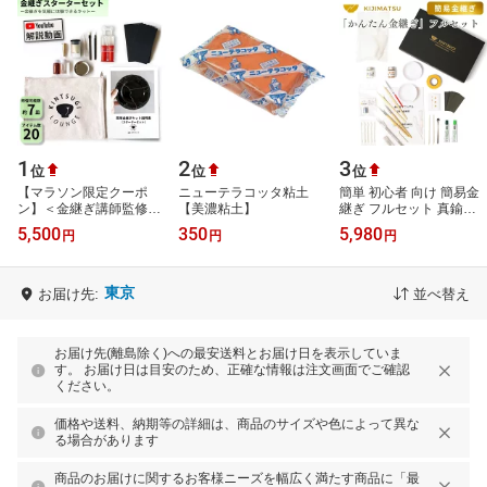
1
2
3
位
位
位
【マラソン限定クーポ
ニューテラコッタ粘土
簡単 初心者 向け 簡易金
ン】＜金継ぎ講師監修＞
【美濃粘土】
継ぎ フルセット 真鍮紛
金継ぎセット (スタータ
使用 金継ぎ 金継ぎキッ
5,500
350
5,980
円
円
円
ー) 金継ぎラウンジ 初心
ト 金継ぎセット 送料無
者 陶器 修…
料 【初心…
東京
お届け先:
並べ替え
お届け先(離島除く)への最安送料とお届け日を表示していま
す。 お届け日は目安のため、正確な情報は注文画面でご確認
ください。
価格や送料、納期等の詳細は、商品のサイズや色によって異な
る場合があります
商品のお届けに関するお客様ニーズを幅広く満たす商品に「最