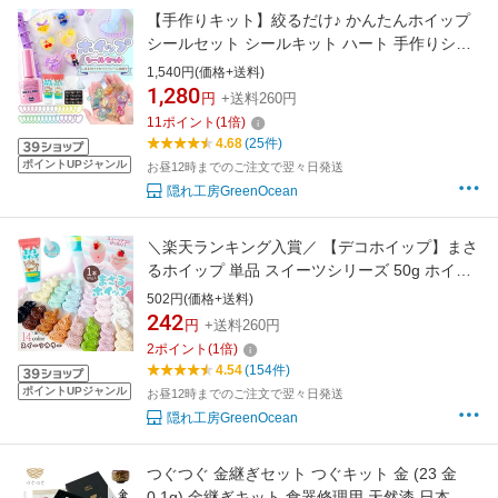
【手作りキット】絞るだけ♪ かんたんホイップ
シールセット シールキット ハート 手作りシー
ル ホイップデコ こども 子供 簡単 女の子 作る
1,540円(価格+送料)
親子で 平成女児 手づくり スイーツ まさるのシ
1,280
円
+送料260円
ール液
11
ポイント
(
1
倍)
4.68
(25件)
ポイントUPジャンル
お昼12時までのご注文で翌々日発送
隠れ工房GreenOcean
＼楽天ランキング入賞／ 【デコホイップ】まさ
るホイップ 単品 スイーツシリーズ 50g ホイッ
プデコクリーム クラフト ミニチュアスイーツ
502円(価格+送料)
推し活 手芸 GreenOceanオリジナル♪《選べる
242
円
+送料260円
14色》 GK
2
ポイント
(
1
倍)
4.54
(154件)
ポイントUPジャンル
お昼12時までのご注文で翌々日発送
隠れ工房GreenOcean
つぐつぐ 金継ぎセット つぐキット 金 (23 金
0.1g) 金継ぎキット 食器修理用 天然漆 日本伝