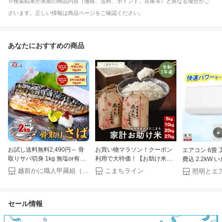
※検索結果が実際の商品内容（価格、送料、ポイント、在庫等）と異なる場合がご
ざいます。正しい情報は商品ページをご確認ください。
あなたにおすすめの商品
お試し送料無料2,490円～ 骨
お買い物マラソン！クーポン
エアコン 6畳 
取りサバ切身 1kg 無塩or有塩
利用で大特価！【お助け米】
費込 2.2kW
が選べる♪骨とり 骨なし 鯖 さ
令和7年産 あきたこまち 家計
ド プラス 快
越前かに職人甲羅組（DENSHOKU）
こまちライン
ば 冷凍食品 お中元 ギフト
お助け米 農家直送便 5kg 10kg
短 時短で冷暖
【P】
(5kg×2袋) 20kg (5kg×4袋)
タイマー 入切 
27kg 米びつ当番【天鷹唐辛
畳用 Sシリーズ I
セール情報
子】プレゼント付き
アイリスオーヤ
【楽天リフォ