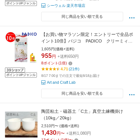
ポイントUPジャンル
シーウェル 楽天市場店
同じ商品を安い順で見る
【お買い物マラソン限定！エントリーで全品ポ
イント10倍】パジコ PADICO クリーミィホ
イップ
1,605円(価格+送料)
955
円
+送料650円
8
ポイント
(
1
倍)
4.71
(21件)
ポイントUPジャンル
8/17 7:00までの注文で最短8/18お届け
Art and Craft Lab
同じ商品を安い順で見る
陶芸粘土・磁器土「C土」真空土練機掛け
（10kg／20kg）
2,510円〜 (価格+送料)
1,430
円〜
+送料1,080円