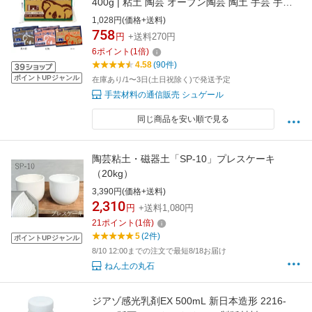
400g | 粘土 陶芸 オーブン陶芸 陶土 手芸 手作
り ハンドメイド 工作 夏休み 冬休み 子供 粘土
1,028円(価格+送料)
家庭用オーブン テラコッタ風
758
円
+送料270円
6
ポイント
(
1
倍)
4.58
(90件)
ポイントUPジャンル
在庫あり/1〜3日(土日祝除く)で発送予定
手芸材料の通信販売 シュゲール
同じ商品を安い順で見る
陶芸粘土・磁器土「SP-10」プレスケーキ
（20kg）
3,390円(価格+送料)
2,310
円
+送料1,080円
21
ポイント
(
1
倍)
5
(2件)
ポイントUPジャンル
8/10 12:00までの注文で最短8/18お届け
ねん土の丸石
ジアゾ感光乳剤EX 500mL 新日本造形 2216-