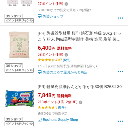
27
ポイント
(
1
倍)
8/10 8:00までの注文で最短8/19お届け
陶芸ショップ
ポイントUPジャンル
[PR]
陶磁器型材用 桜印 焼石膏 特級 20kg せっ
こう 粉末 陶磁器型材製作 美術 造形 彫塑 製作
義肢装具製作 石膏 陶芸 型
6,400
円
送料無料
58
ポイント
(
1
倍)
4.67
(6件)
1〜2日以内に発送予定(店舗休業日を除く)
ポイントUPジャンル
陶芸のよろず屋おかもと商店
[PR]
軽量樹脂紙ねんどかるがる30個 B263J-30
7,848
円
送料無料
213
ポイント
(
1
倍+
2
倍UP)
5
(8件)
通常3-5日で発送予定
Business Supply Shop
ポイントUPジャンル