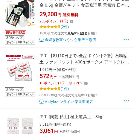
金 0.5g 金継ぎキット 食器修理用 天然漆 日本伝
統技法 漆 初心者 中級 金継ぎ きんつぎ 金つぎ
29,208
円
送料無料
金継 つぐきっと TSUGUKIT 金粉 スターター
265
ポイント
(
1
倍)
修繕 補修 修理 陶器 欠け 食器 安全 キット セッ
5
(2件)
ト 送料無料 プレゼント ギフト 母の日
15:00までの注文で
最短8/9(翌日)
お届け
金継ぎ教室つぐつぐ 楽天市場店
ポイントUPジャンル
[PR]
【8月10日まで♪全品ポイント2倍】石粉粘
土 ファンドソフト 400g ボークス アートクレイ
Volks Artclay 石粉 粘土 やわらかい セット 造形
1,072円〜 (価格+送料)
ホワイト 粘度 調整 なめらか 質感 きめ細かさ
572
円〜
+送料500円
柔らかい 手触り 滑らか 白色 形作り
10
ポイント
(
1
倍+
1
倍UP)
〜
5
(1件)
ポイントUPジャンル
8/10 12:00までの注文で最短8/11お届け
A-styleオンライン 楽天市場店
[PR]
[陶芸 粘土] 極上道具土 8kg
3,511円(価格+送料)
3,061
円
+送料450円