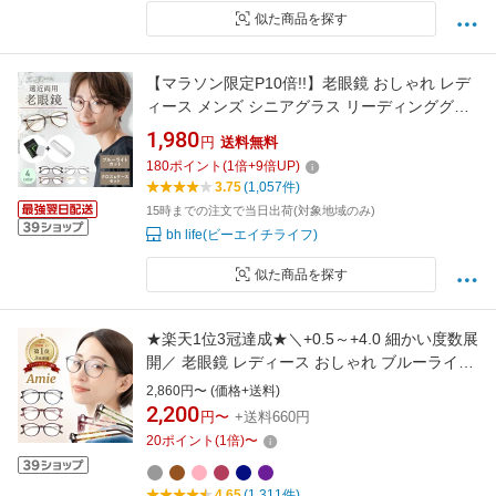
似た商品を探す
【マラソン限定P10倍!!】老眼鏡 おしゃれ レデ
ィース メンズ シニアグラス リーディンググラ
ス ブランド 1.0 ブルーライト uv カット ブルー
1,980
円
送料無料
ライトカット フレーム 軽量 女性 男性 セット
180
ポイント
(
1
倍+
9
倍UP)
1.5 2.0 2.5 3.0 4.0 遠近両用メガネ 遠近両用 遠
3.75
(1,057件)
近両用眼鏡 UVカット
15時までの注文で当日出荷(対象地域のみ)
bh life(ビーエイチライフ)
似た商品を探す
★楽天1位3冠達成★＼+0.5～+4.0 細かい度数展
開／ 老眼鏡 レディース おしゃれ ブルーライト
カット 非球面レンズ 女性 かわいい 可愛い 頑丈
2,860円〜 (価格+送料)
壊れにくい 薄型 軽い 軽量 リーディンググラス
2,200
円〜
+送料660円
おしゃれ老眼鏡 おしゃれな老眼鏡 メガネ Amie
20
ポイント
(
1
倍)
〜
シリーズ ギフト プレゼント 鯖江
4.65
(1,311件)