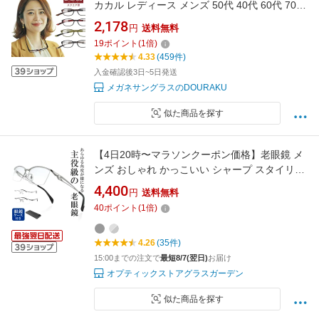
カカル レディース メンズ 50代 40代 60代 70代
女性 男性 軽量 首掛け 紫外線カット 首にかけら
2,178
円
送料無料
れる 紛失防止 おばあちゃん おじいちゃん おば
19
ポイント
(
1
倍)
あちゃんへのプレゼントにも シニアグラス 敬
4.33
(459件)
老の日 人気 首掛け リーディンググラス
入金確認後3日~5日発送
メガネサングラスのDOURAKU
似た商品を探す
【4日20時〜マラソンクーポン価格】老眼鏡 メ
ンズ おしゃれ かっこいい シャープ スタイリッ
シュ お洒落 ちょいワル リーディンググラス シ
4,400
円
送料無料
ニアグラス ハーフリム スクエア シルバー ガン
40
ポイント
(
1
倍)
メタル 男性用 ギフト 鯖江メーカーデザイン
FEELLIFE FLM-006
4.26
(35件)
15:00までの注文で
最短8/7(翌日)
お届け
オプティックストアグラスガーデン
似た商品を探す