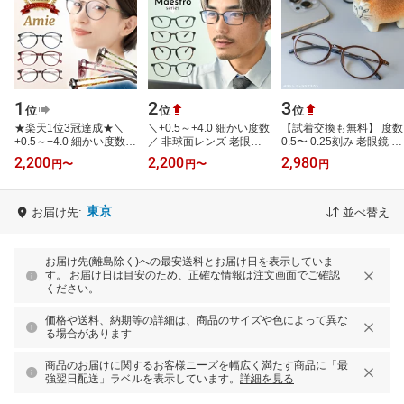
1
2
3
位
位
位
★楽天1位3冠達成★＼
＼+0.5～+4.0 細かい度数
【試着交換も無料】 度数
+0.5～+4.0 細かい度数展
／ 非球面レンズ 老眼鏡
0.5〜 0.25刻み 老眼鏡 レ
開／ 老眼鏡 レディース
ブルーライトカット メン
ディース おしゃれ ブル
2,200
2,200
2,980
円
〜
円
〜
円
おしゃれ ブルーライトカ
ズ リーディンググラス
ーライトカット 軽量 ア
ット 非球…
ビジネ…
イウェ…
東京
お届け先:
並べ替え
お届け先(離島除く)への最安送料とお届け日を表示していま
す。 お届け日は目安のため、正確な情報は注文画面でご確認
ください。
価格や送料、納期等の詳細は、商品のサイズや色によって異な
る場合があります
商品のお届けに関するお客様ニーズを幅広く満たす商品に「最
強翌日配送」ラベルを表示しています。
詳細を見る