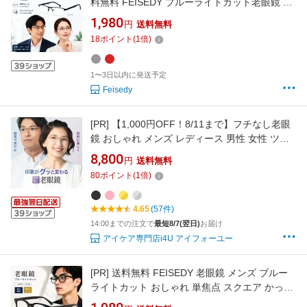
料無料 FEISEDY ブルーライトカット老眼鏡 メ
ンズ レディース 半框リーディンググラス 軽量
1,980
円
送料無料
メタル＋TRフレーム PC用シニアグラス UVカ
18
ポイント
(
1
倍)
ット おしゃれスクエア 読書・スマホ・パソコ
ン用 B1717
1〜3日以内に発送予定
Feisedy
[PR]
【1,000円OFF！8/11まで】フチなし老眼
鏡 おしゃれ メンズ レディース 男性 女性 ツー
ポイント リムレス リーディンググラス シニア
8,800
円
送料無料
グラス ブルーライトカット 超軽量 軽い ケース
80
ポイント
(
1
倍)
付き I4U-R1001 2001 eyeforyou アイフォーユ
ー
4.65
(57件)
14:00までの注文で
最短8/7(翌日)
お届け
アイケア専門店i4U アイフォーユー
[PR]
送料無料 FEISEDY 老眼鏡 メンズ ブルー
ライトカット おしゃれ 単焦点 スクエア かっこ
いい リーディンググラス レディーズ シニアグ