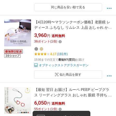
同じ商品を安い順で見る
【4日20時〜マラソンクーポン価格】老眼鏡 レ
ディース ふちなし リムレス 上品 おしゃれ かわ
いい クリアカラー ツーポイント お洒落 可愛い
3,960
円
送料無料
軽量 軽い 人気 リーディンググラス シニアグラ
36
ポイント
(
1
倍)
ス メガネ 女性用 レザー調ケース 鯖江メーカー
デザイン FEELLIFE FLL-006
4.17
(191件)
15:00までの注文で
最短8/7(翌日)
お届け
オプティックストアグラスガーデン
似た商品を探す
【最短 翌日 お届け】ルーペ PEEP ピープグラ
ス リーディンググラス おしゃれ 眼鏡 手持ち 手
持ち老眼鏡 手持ち眼鏡 老眼鏡 ルーペグラス ロ
6,050
円
送料無料
ーネット ネックレス アクセサリー リーディン
55
ポイント
(
1
倍)
グ カラフル シンプル 携帯グラス ギフト 敬老の