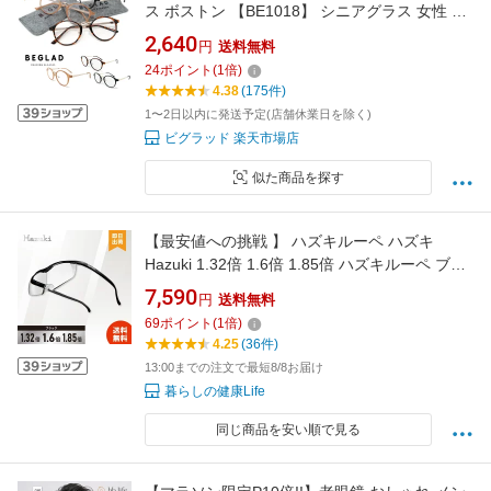
ス ボストン 【BE1018】 シニアグラス 女性 軽
量 クラシック 日本企画 メガネケース付き 読書
2,640
円
送料無料
裁縫 スマホ 40代 50代 60代 誕生日 プレゼント
24
ポイント
(
1
倍)
ギフト 敬老の日 母の日 ビグラッド beglad 送
4.38
(175件)
料無料
1〜2日以内に発送予定(店舗休業日を除く)
ビグラッド 楽天市場店
似た商品を探す
【最安値への挑戦 】 ハズキルーペ ハズキ
Hazuki 1.32倍 1.6倍 1.85倍 ハズキルーペ ブラ
ック 黒 最新モデル ブルーライト対応 老眼鏡 ル
7,590
円
送料無料
ーペ 黒ハズキルーペ ラージ クリアレンズ ブル
69
ポイント
(
1
倍)
ーライトカット 送料無料【レビューで500円off
4.25
(36件)
クーポン】
13:00までの注文で最短8/8お届け
暮らしの健康Life
同じ商品を安い順で見る