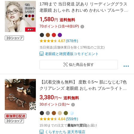
17時まで 当日発送 訳あり リーディンググラス
老眼鏡 おしゃれ きれいめ かわいい ブルーライ
トカット レディース PCメガネ 軽量 UVカット
1,580
円
送料無料
eスポーツ +1.0 +1.5 +2.0 +2.5 +3.0 +3.5 +4.0
70
ポイント
(
1
倍+
4
倍UP)
黒 赤 紫 茶 北海道 沖縄 離島 送料無料 ランキン
グ 人気 ギフト プレゼント 母の日
4.67
(978件)
当日発送(店舗休業日を除く17時迄のご注文)
老眼鏡と雑貨通販コモドビエント
似た商品を探す
【試着交換も無料】 度数 0.5〜 肌になじむ7色
クリアレンズ 老眼鏡 おしゃれ ブルーライトカ
ット 軽量 アイウェアエア スカンディ ボストン
3,380
円〜
送料無料
レディース 可愛い 人気 リーディンググラス 40
30
ポイント
(
1
倍)
〜
代 50代 女性 0.5 1.0 1.5 2.0 2.5
4.64
(559件)
15:00までの注文で
最短8/7(翌日)
お届け
くらすかたち 楽天市場店