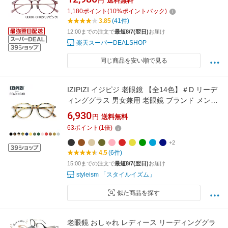
円
送料無料
1,180
ポイント
(
10
%ポイントバック)
3.85
(41件)
12:00までの注文で
最短8/7(翌日)
お届け
楽天スーパーDEALSHOP
同じ商品を安い順で見る
IZIPIZI イジピジ 老眼鏡 【全14色】＃D リーデ
ィンググラス 男女兼用 老眼鏡 ブランド メンズ
レディース フランス おしゃれ 老眼鏡 （度数）
6,930
円
送料無料
1.0、1.5、2.0、2.5、3.0 【正規販売店】スタイ
63
ポイント
(
1
倍)
ルイズム styleism
+2
4.5
(6件)
15:00までの注文で
最短8/7(翌日)
お届け
styleism 「スタイルイズム」
似た商品を探す
老眼鏡 おしゃれ レディース リーディンググラ