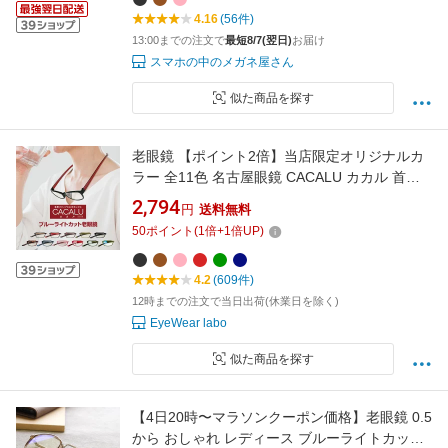
10g ストレスを感じにくいフレーム
4.16
(56件)
13:00までの注文で
最短8/7(翌日)
お届け
スマホの中のメガネ屋さん
似た商品を探す
老眼鏡 【ポイント2倍】当店限定オリジナルカ
ラー 全11色 名古屋眼鏡 CACALU カカル 首掛
け 老眼鏡に見えないメガネ 当店オリジナルカ
2,794
円
送料無料
ラー おしゃれ 男性用 女性用 老眼鏡 レディース
50
ポイント
(
1
倍+
1
倍UP)
送料無料
4.2
(609件)
12時までの注文で当日出荷(休業日を除く)
EyeWear labo
似た商品を探す
【4日20時〜マラソンクーポン価格】老眼鏡 0.5
から おしゃれ レディース ブルーライトカット