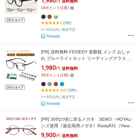
1,980
円
送料無料
ラス 男女兼用 B1374
18
ポイント
(
1
倍)
5
(3件)
1〜3日以内に発送予定
Feisedy
[PR]
送料無料 FEISEDY 老眼鏡 メンズ おしゃ
れ ブルーライトカット リーディンググラス 単
焦点 軽量 スクエア シニアグラス ケース付き
1,980
円
送料無料
B1418
18
ポイント
(
1
倍)
4.67
(3件)
1〜3日以内に発送予定
Feisedy
[PR]
30代の頃に戻るメガネ SEIKO・HOYAレ
ンズ使用《遠近両用メガネ》Rasty831（View
Stage836） 老眼鏡の度数でご注文下さい 近
9,900
円
送料無料
くも見える伊達眼鏡 送料無料 普通サイズ 軽い