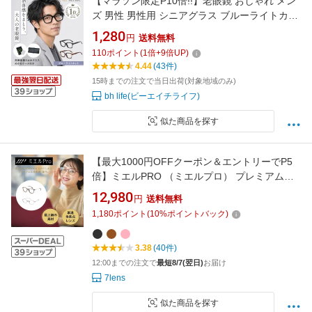
【マラソン限定P10倍!!】老眼鏡 おしゃれ メン
ズ 男性 男性用 シニアグラス ブルーライトカッ
ト ブルーライトカットメガネ コンパクト ピン
1,280
円
送料無料
トグラス リーディンググラス PCメガネ PC眼
110
ポイント
(
1
倍+
9
倍UP)
鏡 老眼 軽量 眼鏡 ブルーライト 度入り 1.0 1.5
4.44
(43件)
2.0 2.5 3.0 3.5 4.0
15時までの注文で当日出荷(対象地域のみ)
bh life(ビーエイチライフ)
似た商品を探す
【最大1000円OFFクーポン＆エントリーでP5
倍】ミエルPRO （ミエルプロ） プレミアム老
眼鏡 ウェリントン ラウンド 軽量フレーム βチ
12,980
円
送料無料
タン ウルテム UVカット ブルーライトカット
1,180
ポイント
(
10
%ポイントバック)
累進多焦点レンズ 遠近両用 中近 母の日 プレゼ
ント
3.38
(40件)
12:00までの注文で
最短8/7(翌日)
お届け
7lens
似た商品を探す