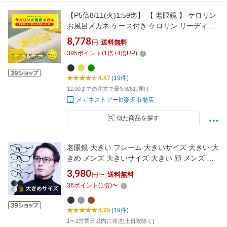
【P5倍8/11(火)1:59迄】 【 老眼鏡 】 ケロリン
お風呂メガネ ケース付き ケロリン リーディン
ググラス +1.50 +2.00 +2.50 スマホ 読書 パソコ
8,778
円
送料無料
ン お風呂メガネ サウナメガネ お風呂用品 温泉
395
ポイント
(
1
倍+
4
倍UP)
銭湯 バスタイム 曇らないメガネ 度付き 耐熱
弾力性 サビない 軽い プレゼント
4.47
(19件)
12:00までの注文で最短8/8お届け
メガネストアーin楽天市場店
似た商品を探す
老眼鏡 大きい フレーム 大きいサイズ 大きい 大
きめ メンズ 大きいサイズ 大きい 顔 メンズ ブ
ルーライトカット おしゃれ メガネ 眼鏡 めがね
3,980
円〜
送料無料
幅広 オシャレ お洒落 軽い 超軽量 0.75 1.0 1.25
36
ポイント
(
1
倍)
〜
1.5 1.75 2.0 2.25 2.5 2.75 3.0 ふつう～やや大
きめサイズ EV-004-RG-L
4.95
(19件)
1〜2営業日以内に発送[土日祝除く]