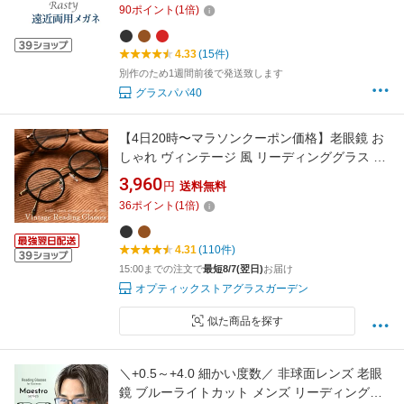
90
ポイント
(
1
倍)
フレーム スマホも楽に ブルーライトカット
4.33
(15件)
別作のため1週間前後で発送致します
グラスパパ40
【4日20時〜マラソンクーポン価格】老眼鏡 お
しゃれ ヴィンテージ 風 リーディンググラス レ
ディース メンズ クラシック レトロ アンティー
3,960
円
送料無料
ク 丸メガネ ラウンド ボストン かわいい お洒落
36
ポイント
(
1
倍)
シニアグラス プレゼント ギフト 鯖江メーカー
デザイン FEELLIFE FLC-002
4.31
(110件)
15:00までの注文で
最短8/7(翌日)
お届け
オプティックストアグラスガーデン
似た商品を探す
＼+0.5～+4.0 細かい度数／ 非球面レンズ 老眼
鏡 ブルーライトカット メンズ リーディンググ