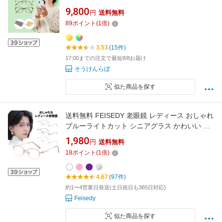
線 UVカット ブルーライト メンズ レディース
9,800
円
送料無料
シニアグラス
89
ポイント
(
1
倍)
3.53
(15件)
17:00までの注文で最短8/8お届け
そうけんらぼ
似た商品を探す
送料無料 FEISEDY 老眼鏡 レディース おしゃれ
ブルーライトカット シニアグラス かわいい リ
ーディンググラス 細いフレーム 軽量メタル
1,980
円
送料無料
B1346
18
ポイント
(
1
倍)
4.67
(97件)
約1〜4営業日発送(土日祝日も365日対応)
Feisedy
似た商品を探す