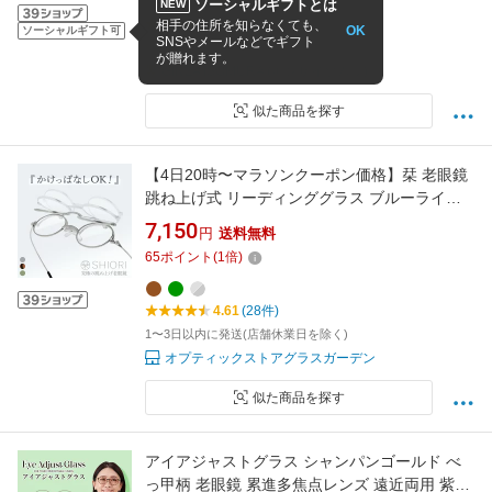
日 度数を気にせず贈れます
ソーシャルギフトとは
NEW
4.53
(36件)
相手の住所を知らなくても、
OK
ソーシャルギフト可
SNSやメールなどでギフト
1〜2日以内に発送予定(店舗休業日を除く)
が贈れます。
GINZA ISOMURA (ギンザイソムラ)
似た商品を探す
【4日20時〜マラソンクーポン価格】栞 老眼鏡
跳ね上げ式 リーディンググラス ブルーライト
カット 薄型 非球面レンズ 折りたたみ式 コンパ
7,150
円
送料無料
クト 薄い 軽い レディース メンズ おしゃれ シ
65
ポイント
(
1
倍)
ニアグラス 旅行 携帯 ラウンド 丸メガネ 鯖江メ
ーカーデザイン SHIORI SI-13
4.61
(28件)
1〜3日以内に発送(店舗休業日を除く)
オプティックストアグラスガーデン
似た商品を探す
アイアジャストグラス シャンパンゴールド べ
っ甲柄 老眼鏡 累進多焦点レンズ 遠近両用 紫外