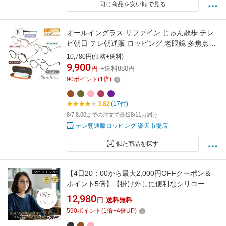
同じ商品を安い順で見る
オールイングラス リファイン じゅん散歩 テレ
ビ朝日 テレ朝通販 ロッピング 老眼鏡 多焦点レ
ンズ 紫外線 ブルーライト カット 日本製
10,780円(価格+送料)
9,900
円
+送料880円
90
ポイント
(
1
倍)
3.82
(17件)
8/7 8:00までの注文で最短8/11お届け
テレ朝通販ロッピング 楽天市場店
似た商品を探す
【4日20：00から最大2,000円OFFクーポン＆
ポイント5倍】【掛け外しに便利なシリコーン
コード付属】ミエルプロ ミエルPro パソコンか
12,980
円
送料無料
らスマートフォンの少し離れた場所～手元まで
590
ポイント
(
1
倍+
4
倍UP)
が良く見える プレミアムな老眼鏡 軽量 わずか