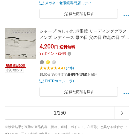
メガネ・老眼鏡専門店ミディ
似た商品を探す
シャープ おしゃれ 老眼鏡 リーディンググラス
メンズ レディース 母の日 父の日 敬老の日 プレ
ゼント
4,200
円
送料無料
38
ポイント
(
1
倍)
4.43
(7件)
15:00までの注文で
最短8/7(翌日)
お届け
ENTRA(エントラ)
似た商品を探す
1
/
150
※検索結果が実際の商品内容（価格、送料、ポイント、在庫等）と異なる場合がご