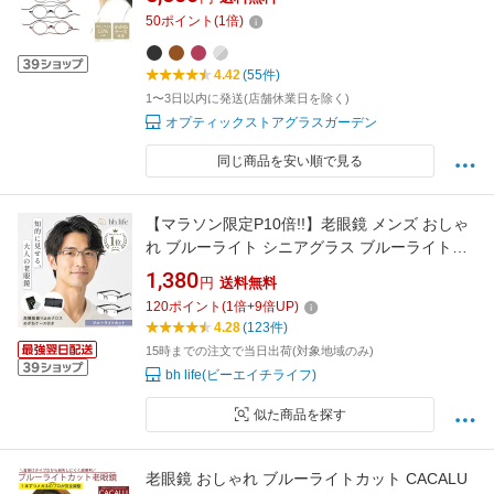
い レディース メンズ おしゃれ お洒落 シニアグ
50
ポイント
(
1
倍)
ラス 旅行 携帯用 特許商品 丸メガネ 鯖江メーカ
ーデザイン SHIORI FISI-05
4.42
(55件)
1〜3日以内に発送(店舗休業日を除く)
オプティックストアグラスガーデン
同じ商品を安い順で見る
【マラソン限定P10倍!!】老眼鏡 メンズ おしゃ
れ ブルーライト シニアグラス ブルーライトカ
ット リーディンググラス コンパクト ブルーラ
1,380
円
送料無料
イトカットメガネ 男性 男性用 オシャレ メタル
120
ポイント
(
1
倍+
9
倍UP)
フレーム 度入り 軽量 大きいサイズ ケース
4.28
(123件)
15時までの注文で当日出荷(対象地域のみ)
bh life(ビーエイチライフ)
似た商品を探す
老眼鏡 おしゃれ ブルーライトカット CACALU