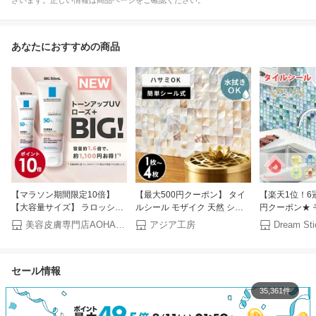
ざいます。正しい情報は商品ページをご確認ください。
あなたにおすすめの商品
【マラソン期間限定10倍】
【最大500円クーポン】 タイ
【楽天1位！6
【大容量サイズ】 ラロッシュ
ルシール モザイク 天然 シェ
円クーポン★ 
ポゼ UVイデア XL プロテクシ
ル 貝 リアル 約 W 30cm D
シール タイル
美容皮膚専門店AOHAL365
アジア工房
ョントーンアップローズ+ 1
30cm H 2mm 1枚/4枚 タイル
(マステ併用) 
本/50ml メイク 下地 化粧下地
ホワイト ナチュラル ラグジュ
はがせる タイ
日焼け止め 顔 bb 乳液 UVケア
アリー 高級感 正方形シート
ン リメイクシ
セール情報
毛穴ケア 保湿 LA ROCHE
台所 キッチン 洗面所 トイレ
耐熱 120度 
POSAY トーンアップローズプ
鏡 水回り 防水 ウォールステ
欧 おしゃれ ホ
35,361件
ラス 正規代理店
ッカー デコレーション リメイ
BST 31×31c
ク[67128]
ル