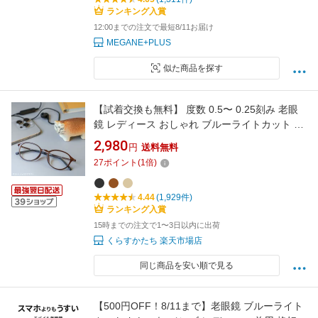
ランキング入賞
12:00までの注文で最短8/11お届け
MEGANE+PLUS
似た商品を探す
【試着交換も無料】 度数 0.5〜 0.25刻み 老眼
鏡 レディース おしゃれ ブルーライトカット 軽
量 アイウェアエア 小さめ ボストン 可愛い リー
2,980
円
送料無料
ディンググラス 40代 50代 女性 人気
27
ポイント
(
1
倍)
4.44
(1,929件)
ランキング入賞
15時までの注文で1〜3日以内に出荷
くらすかたち 楽天市場店
同じ商品を安い順で見る
【500円OFF！8/11まで】老眼鏡 ブルーライト