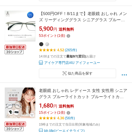
【500円OFF！8/11まで】老眼鏡 おしゃれ メン
ズ リーディンググラス シニアグラス ブルーラ
イトカット 男性用 PC用 ケース付き かっこい
5,900
円
送料無料
い 軽い LC-R701
53
ポイント
(
1
倍)
4.52
(265件)
14:00までの注文で
最短8/7(翌日)
お届け
アイケア専門店i4U アイフォーユー
似た商品を探す
老眼鏡 おしゃれ レディース 女性 女性用 シニア
グラス ブルーライトカット ブルーライトカッ
トメガネ コンパクト ピントグラス リーディン
1,680
円
送料無料
ググラス PCメガネ PC眼鏡 老眼 軽量 眼鏡 ブル
15
ポイント
(
1
倍)
ーライト 度入り 1.0 1.5 2.0 2.5 3.0 3.5 4.0
4.36
(56件)
15時までの注文で当日出荷(対象地域のみ)
bh life(ビーエイチライフ)