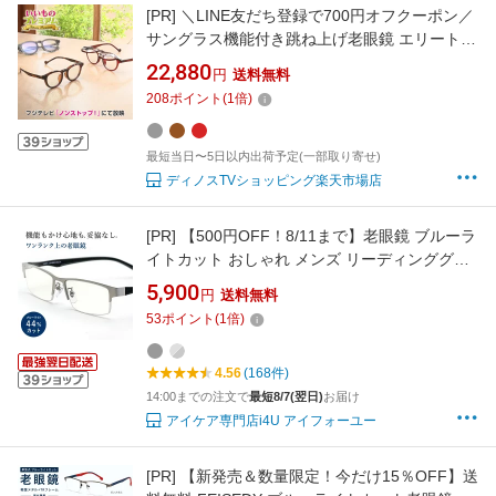
[PR]
＼LINE友だち登録で700円オフクーポン／
サングラス機能付き跳ね上げ老眼鏡 エリートス
リー いいものプレミアム 健康雑貨 健康
22,880
円
送料無料
AR2951
208
ポイント
(
1
倍)
最短当日〜5日以内出荷予定(一部取り寄せ)
ディノスTVショッピング楽天市場店
[PR]
【500円OFF！8/11まで】老眼鏡 ブルーラ
イトカット おしゃれ メンズ リーディンググラ
ス UVカット シニアグラス ランチェッティ LC-
5,900
円
送料無料
R506
53
ポイント
(
1
倍)
4.56
(168件)
14:00までの注文で
最短8/7(翌日)
お届け
アイケア専門店i4U アイフォーユー
[PR]
【新発売＆数量限定！今だけ15％OFF】送