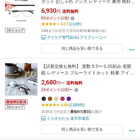
カット おしゃれ メンズ レディース 兼用 格好い
い リーディンググラス うすい シニアグラス 軽
6,930
円
送料無料
い 軽量 ケースセット UVカット スリムグラス
63
ポイント
(
1
倍)
slimglasses SL-R51
4.17
(113件)
14時までの注文で当日出荷(対象地域のみ)
アイケア専門店i4U アイフォーユー
同じ商品を安い順で見る
【試着交換も無料】 度数 0.5〜 0.25刻み 老眼
鏡 レディース ブルーライトカット 軽量 アイウ
ェアエア 小さめ オーバル 可愛い リーディング
2,680
円〜
送料無料
グラス 40代 50代 女性 人気
24
ポイント
(
1
倍)
〜
4.48
(1,069件)
15:00までの注文で
最短8/7(翌日)
お届け
くらすかたち 楽天市場店
同じ商品を安い順で見る