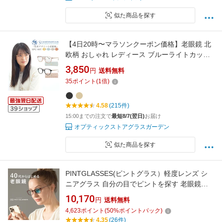
似た商品を探す
【4日20時〜マラソンクーポン価格】老眼鏡 北
欧柄 おしゃれ レディース ブルーライトカット
かわいい 可愛い 女性 リーディンググラス ボス
3,850
円
送料無料
トン ストライプ シニアグラス 肌に馴染むカラ
35
ポイント
(
1
倍)
ー お揃い柄ケース付 40代 50代 60代 +1.0から
SCANDINAVIAN PATTERN SPC-007
4.58
(215件)
15:00までの注文で
最短8/7(翌日)
お届け
オプティックストアグラスガーデン
似た商品を探す
PINTGLASSES(ピントグラス）軽度レンズ シ
ニアグラス 自分の目でピントを探す 老眼鏡
【訳あり品】 ＋0.0〜＋1.75
10,170
円
送料無料
4,623
ポイント
(
50
%ポイントバック)
4.35
(26件)