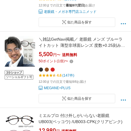
12:00までの注文で
最短8/7(翌日)
お届け
老眼鏡・メガネ専門店ユニメッド
似た商品を探す
＼雑誌GetNavi掲載／ 老眼鏡 メンズ ブルーラ
イトカット 薄型非球面レンズ 度数+0.25刻みで
選べる かっこいい 老眼眼鏡 おしゃれ リーディ
5,500
円〜
送料無料
ンググラス シニアグラス 軽量 頑丈 ウルテム 男
50
ポイント
(
1
倍)
〜
性 PC パソコン スマホ 老眼メガネ ブルーカッ
トメガネ 老眼鏡メンズ 【SALFORD】
4.6
(147件)
ソーシャルギフト可
12:00までの注文で最短8/8お届け
MEGANE+PLUS
似た商品を探す
ミエルプロ 付け外しがいらない老眼鏡
UB003(ベッコウ) /UB003-CPK(クリアピンク)
12,980