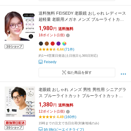
送料無料 FEISEDY 老眼鏡 おしゃれ レディース
超軽量 老眼用メガネ メンズ ブルーライトカッ
ト 丸型フレーム眼鏡 リーディンググラス TR90
1,980
円
送料無料
B1299
18
ポイント
(
1
倍)
4.44
(71件)
約1〜4営業日発送(土日祝日も365日対応)
Feisedy
似た商品を探す
老眼鏡 おしゃれ メンズ 男性 男性用 シニアグラ
ス ブルーライトカット ブルーライトカットメ
ガネ コンパクト ピントグラス リーディンググ
1,380
円
送料無料
ラス PCメガネ PC眼鏡 老眼 軽量 眼鏡 ブルーラ
12
ポイント
(
1
倍)
イト 度入り 1.0 1.5 2.0 2.5 3.0 3.5 4.0
4.49
(160件)
15時までの注文で当日出荷(対象地域のみ)
bh life(ビーエイチライフ)