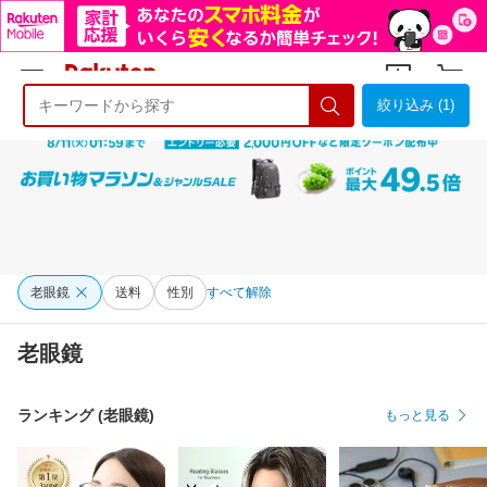
絞り込み (1)
ようこそ 楽天市場へ
ログイン
会員登録
老眼鏡
送料
性別
すべて解除
老眼鏡
ランキング (老眼鏡)
もっと見る