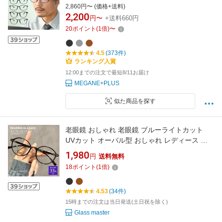
ラス ビジネス スクエア フレーム 柔らかい おし
2,860円〜 (価格+送料)
ゃれ 男性用 シニアグラス かっこいい ブルーラ
2,200
円〜
+送料660円
イトカットメガネ 老眼鏡めがね 老眼眼鏡 PC
20
ポイント
(
1
倍)
〜
パソコン スマホ メガネ 【Maestro】
4.5
(373件)
ランキング入賞
12:00までの注文で最短8/11お届け
MEGANE+PLUS
似た商品を探す
老眼鏡 おしゃれ 老眼鏡 ブルーライトカット
UVカット オーバル型 おしゃれ レディース 可
愛い デザインリーディンググラス 度数 1.0 1.5
1,980
円
送料無料
2.0 2.5 3.0 PCメガネ パソコン 老眼鏡 おしゃれ
18
ポイント
(
1
倍)
レディース アイウェア プレゼント 贈り物 送料
無料
4.53
(34件)
15時までの注文は当日発送(土日祝を除く)
Glass master