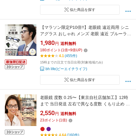
似た商品を探す
【マラソン限定P10倍!!】老眼鏡 遠近両用 シニ
アグラス おしゃれ メンズ 老眼 遠近 ブルーライ
トカット コンパクト 遠近両用メガネ ピントグ
1,980
円
送料無料
ラス リーディンググラス 軽量 めがね 眼鏡 ブル
180
ポイント
(
1
倍+
9
倍UP)
ーライト 男性 男性用 メガネ フレーム UVカッ
4.1
(455件)
ト 度入り 40代 50代 60代
15時までの注文で当日出荷(対象地域のみ)
bh life(ビーエイチライフ)
似た商品を探す
老眼鏡 度数 0.25〜【東京自社店舗加工】12時
まで 当日発送 左右で異なる度数 くもり止め 防
曇 歪みが少ない非球面レンズ レディース メン
2,550
円
送料無料
ズ 男性 女性 軽い おしゃれ 疲れない プレゼン
23
ポイント
(
1
倍)
ト 敬老の日
4.64
(160件)