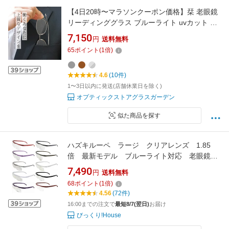
【4日20時〜マラソンクーポン価格】栞 老眼鏡
リーディンググラス ブルーライト uvカット 紫
外線 メンズ おしゃれ メガネ ビジネス スーツ
7,150
円
送料無料
フォーマル パソコン 折りたたみ コンパクト ス
65
ポイント
(
1
倍)
リム シニアグラス 旅行 携帯 持ち運び 鯖江メー
カーデザイン SHIORI SI-14
4.6
(10件)
1〜3日以内に発送(店舗休業日を除く)
オプティックストアグラスガーデン
似た商品を探す
ハズキルーペ ラージ クリアレンズ 1.85
倍 最新モデル ブルーライト対応 老眼鏡
ルーペ
7,490
円
送料無料
68
ポイント
(
1
倍)
4.56
(72件)
16:00までの注文で
最短8/7(翌日)
お届け
びっくり!House