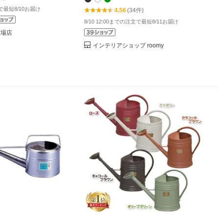
ジョウロ【ポイント10倍 送料無料】［
文で最短8/10お届け
4.56
(34件)
GARDEN BEETLE 1.5L＆5Lセット ］
8/10 12:00までの注文で最短8/11お届け
市場店
インテリアショップ roomy