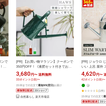
ポンで
[PR]
【お買い物マラソン】クーポンで
[PR]
ジョウロ 
得！》
350円OFF！《液肥セット付きでお
いい 上呂 屋外 
 メタリ
得》英国 HAWS ジョウロ 1L 高級 おし
アンティーク 水
3,680
4,620
円〜
送料無料
円〜
植木
ゃれ 水やり 園芸 観葉植物 多肉植物 花
ワー先端 ガーデ
33
ポイント
(
1
倍)
〜
42
ポイント
(
1
倍)
〜
 植物用
ベランダ 室内 初心者 プロ対応 軽量 使
園芸用品スリムジ
15:00までの注文で
最短8/9(翌日)
お届け
 植木鉢
いやすい 精密注水 長持ち 有機液肥 希
リーン
1
(1件)
 詰め
釈タイプ 詰め替え セット 時短 ケア ギ
フト 北欧デ
15:00までの注文で
最
自然暮らし 楽天市場店