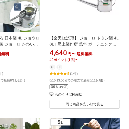
 日本製 4L ジョウロ
【楽天1位5冠】 ジョーロ トタン製 4L
製 ジョーロ かわいい
8L | 尾上製作所 萬年 ガーデニングジ
雨露 散水用具 ブリキ
ョーロ 水やり 園芸 ガーデニング じょ
4,640
料無料
円〜
送料無料
うろ 如雨露 日本製 国産 トタン 丈夫
42
ポイント
(
1
倍)
〜
おすすめ 庭 ONOE
4L
8L
件)
5
(1件)
注文で最短8/11お届け
8/10 13:00までの注文で最短8/11お届け
ものうりばPlantz
同じ商品を安い順で見る