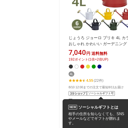
じょうろ ジョーロ ブリキ 4L カ
おしゃれ かわいい ガーデニング 
量 屋外 室内 散水 ノズル ピッチ
7,040
円
送料無料
レッド ネイビー グリーン ブラッ
192
ポイント
(
1
倍+
2
倍UP)
ワイト 送料無料 水差し はす口 
ガーデン トルコ製 北欧 イン
4L
4.55
(22件)
8/10 12:00までの注文で最短8/11お届け
ソーシャルギフト可
viewgarden ビューガーデン
ソーシャルギフトとは
NEW
相手の住所を知らなくても、SNS
やメールなどでギフトが贈れま
す。