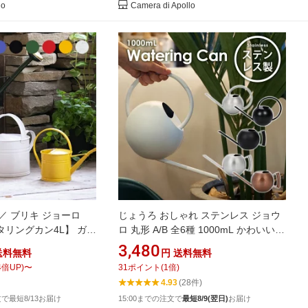
lo
Camera di Apollo
／ ブリキ ジョーロ
じょうろ おしゃれ ステンレス ジョウ
リングカン4L】 ガー
ロ 丸形 A/B 全6種 1000mL かわいい
物 北欧 ジョウロ じょ
スリム コンパクト 高級感 園芸用 屋外
3,480
送料無料
円
送料無料
レトロ 水やり おしゃれ
室内 如雨露 ジョーロ 水やり 水差し 散
4
倍UP)
〜
31
ポイント
(
1
倍)
水 じょーろ 上呂 御洒落 ガーデン用品
4.93
(28件)
北欧風 園芸用品 観葉植物 ガーデニン
注文で最短8/13お届け
15:00までの注文で
最短8/9(翌日)
お届け
グ