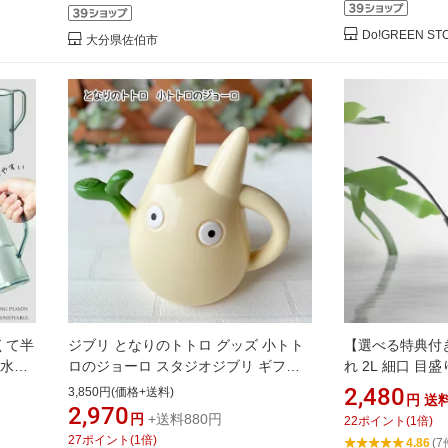
Do!GREEN ST
大分県佐伯市
くて半
ジブリ となりのトトロ グッズ 小トト
【選べる特典付き
 水差
ロのジョーロ スタジオジブリ ギフト
れ 2L 細口 目
内 じ
ととろ キャラクター
ウロ ジョーロ
2,480
3,850円(価格+送料)
円
送
肥料に
2,970
円
+送料880円
22
ポイント
(
1
倍)
ガーデ
27
ポイント
(
1
倍)
4.86
(7