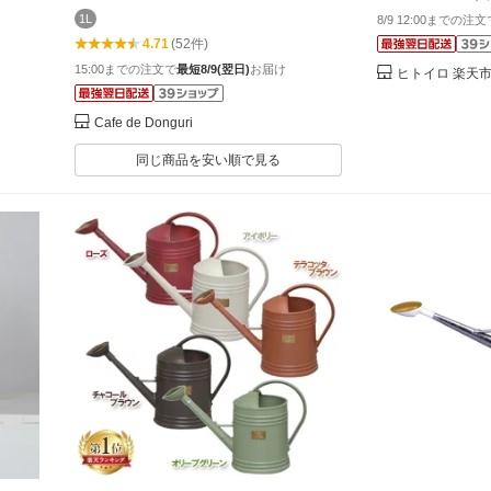
 小型
1L
8/9 12:00までの注
ル 家
4.71
(52件)
15:00までの注文で
最短8/9(翌日)
お届け
ヒトイロ 楽天
Cafe de Donguri
同じ商品を安い順で見る