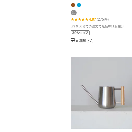
ニング インテリア プラスチック
屋内用 ハンドル付き ロングノズ
庭用
1L
4.87
(275件)
8/9 9:00までの注文で最短8/11お届け
e-花屋さん