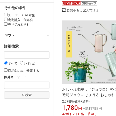
その他の条件
自然暮らし 楽天市場店
スーパーDEAL対象
定期購入・頒布会
売り切れを含む
ギフト
詳細検索
すべて
いずれか
商品名のみで検索する
除外キーワード
おしゃれ水差し（ジョウロ） 軽
透明ジョウロ じょうろ おしゃれ
検索
し 観葉植物の水さし ジョーロ 室
2,578円(価格+送料)
ょーろ 観葉植物 じょうろ 液体
1,780
円
+送料798円
使いやすい1リットル 収納 1L 
32
ポイント
(
1
倍+
1
倍UP)