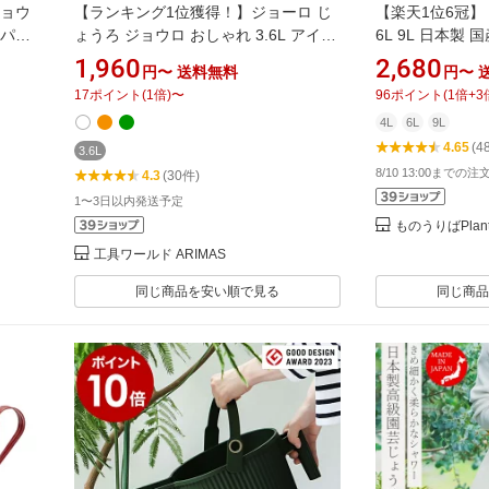
ジョウ
【ランキング1位獲得！】ジョーロ じ
【楽天1位6冠】 
ンパク
ょうろ ジョウロ おしゃれ 3.6L アイリ
6L 9L 日本製 
ーロ
スオーヤマガーデニング 散水 園芸 水
型 如雨露 じょう
1,960
2,680
円〜
送料無料
円〜
ーデン
やり 庭 ガーデン シャワー 水差し ベラ
ガーデニング 水
17
ポイント
(
1
倍)
〜
96
ポイント
(
1
倍+
3
ガーデ
ンダ 屋外 アンティーク 家庭菜園 水ま
め 本格 庭 ONO
4L
6L
9L
き 北欧 レトロ ブリティッシュウォー
4.65
(4
ターポット BTW-36
3.6L
8/10 13:00までの
4.3
(30件)
1〜3日以内発送予定
ものうりばPlant
工具ワールド ARIMAS
同じ商品を安い順で見る
同じ商品