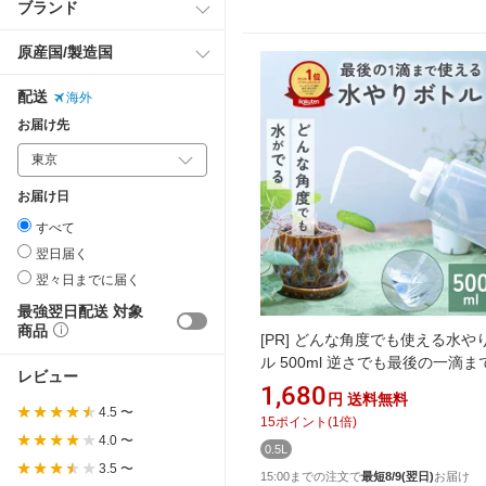
ブランド
原産国/製造国
配送
海外
お届け先
お届け日
すべて
翌日届く
翌々日までに届く
最強翌日配送 対象
商品
[PR]
どんな角度でも使える水や
ル 500ml 逆さでも最後の一滴
レビュー
なく水やり 観葉植物 多肉植物 
1,680
円
送料無料
らし 水やり 水遣り 水差し ガー
4.5 〜
15
ポイント
(
1
倍)
グ 園芸用品 散水 ペットボトル 
4.0 〜
0.5L
ーズボトル 室内用 じょうろ ジ
3.5 〜
15:00までの注文で
最短8/9(翌日)
お届け