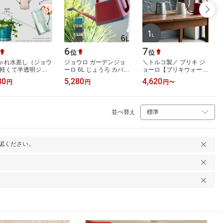
6
7
位
位
ゃれ水差し（ジョウ
ジョウロ ガーデンジョ
＼トルコ製／ ブリキ ジ
 軽くて半透明ジョ
ーロ 6L じょうろ カバー
ョーロ【ブリキウォータ
 じょうろ おしゃれ
付き 大容量 ジョーロ 水
リングカン フレンチ
80
5,280
4,620
円
円
円
〜
し 観葉植物の水さ
やり ガーデニング ロイ
1L】 ガーデニング 観葉
ジョーロ…
ヤルガー…
植物 北欧 ジ…
並べ替え
認ください。