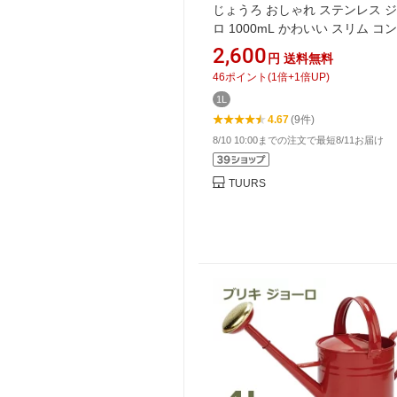
じょうろ おしゃれ ステンレス 
ロ 1000mL かわいい スリム コ
ト 高級感 園芸用 屋外 室内 ジョ
2,600
円
送料無料
水やり 水差し 散水 じょーろ ガ
46
ポイント
(
1
倍+
1
倍UP)
用品 北欧風 園芸用品 観葉植物 
1L
ニング
4.67
(9件)
8/10 10:00までの注文で最短8/11お届け
TUURS