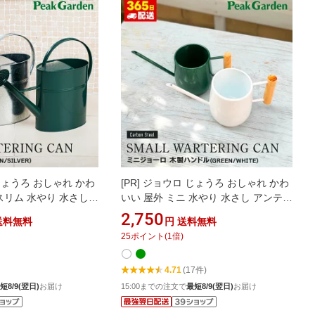
じょうろ おしゃれ かわ
[PR]
ジョウロ じょうろ おしゃれ かわ
スリム 水やり 水さし
いい 屋外 ミニ 水やり 水さし アンティ
差し 北欧 大容量 シャ
ーク 水差し 北欧 小さい シャワー先端
2,750
送料無料
円
送料無料
ニング ガーデン用品
ガーデニング ガーデン用品 園芸用品
25
ポイント
(
1
倍)
ョーロ シルバー グ
ミニジョーロ 木製ハンドル グリーン
ホワイト
4.71
(17件)
短8/9(翌日)
お届け
15:00までの注文で
最短8/9(翌日)
お届け