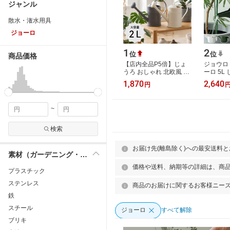
ジャンル
散水・潅水用具
ジョーロ
1
2
位
位
商品価格
【店内全品P5倍】じょ
ジョウロ
うろ おしゃれ 北欧風 小
ーロ 5L
型 軽い ジョーロ ガーデ
日本製 軽
1,870
2,640
円
ニング 水やり 散水 ジョ
ーデニン
ウロ 園芸…
やり 水…
~
検索
お届け先(離島除く)への最安送料
素材（ガーデニング・DIY用品）
価格や送料、納期等の詳細は、商
プラスチック
ステンレス
商品のお届けに関するお客様ニー
鉄
スチール
ジョーロ
すべて解除
ブリキ