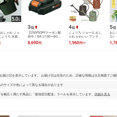
3
4
5
位
位
位
 おしゃれ ジョ
【250円OFFクーポン配
じょうろ ジョーロ おし
おし
 じょうろ 水差し
布中！8/4 17:00〜8/11
ゃれ かわいい アンティ
ロ）
い かわいい ガ
01:59】バッテリー 充電
ーク 北欧ジョウロ 如雨
ウロ
8,690
1,960
1,7
円
円
円
〜
グ 観葉植物 水
式リチウムイオン電池
露 ブリティッシュウォ
水差
アイリスオー…
ーターポッ…
し 
とお届け日を表示しています。 お届け日は目安のため、正確な情報は注文画面でご確
品のサイズや色によって異なる場合があります
ズを幅広く満たす商品に「最強翌日配送」ラベルを表示しています。
詳細を見る