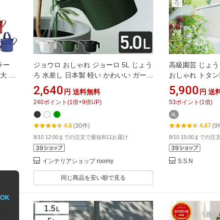
ラー
ジョウロ おしゃれ ジョーロ 5L じょう
高級園芸 じょうろ
大 容
ろ 水差し 日本製 軽い かわいい ガーデ
おしゃれ トタン
ャー
ニング 観葉植物 水やり 水さし バケツ
アンティーク 如
2,640
5,900
円
送料無料
円
送
ク ホ
園芸用品 花 グリーン ガーデン雑貨 ガ
240
ポイント
(
1
倍+
9
倍UP)
53
ポイント
(
1
倍)
レトロ
ーデニング用品 北欧 八幡化成 ガーデ
4L
ンビートル フォンタナジョウロ【ポイ
4.6
(30件)
4.67
(9
ント10倍】［ GARDEN BEETLE 5L ］
8/10 12:00までの注文で最短8/11お届け
8/10 15:00までの
インテリアショップ roomy
S.S.N
同じ商品を安い順で見る
OK