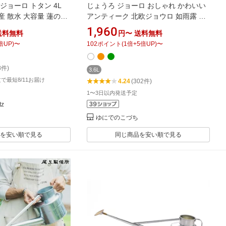
ジョーロ トタン 4L
じょうろ ジョーロ おしゃれ かわいい
国産 散水 大容量 蓮の実
アンティーク 北欧ジョウロ 如雨露 ブ
ろ | 尾上製作所 萬年
リティッシュウォーターポット 3.6L
1,960
送料無料
円〜
送料無料
やり 園芸 丈夫 おすす
ピッチャー ジョーロ 水やり 散水 水撒
倍UP)
〜
102
ポイント
(
1
倍+
5
倍UP)
〜
E
き 水まき 屋外 ガーデニング ガーデン
ツール レトロ 園芸用品 散水用品 アイ
8件)
リスオーヤマ BTW-36
3.6L
注文で最短8/11お届け
4.24
(302件)
1〜3日以内発送予定
z
ゆにでのこづち
を安い順で見る
同じ商品を安い順で見る