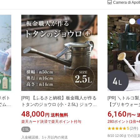
Camera di Apol
りボト
[PR]
【ふるさと納税】板金職人が作る
[PR]
＼トルコ製
までムダ
トタンのジョウロ (小・2.5L) ジョウロ
【ブリキウォータ
自然暮
雑貨 日用品 金属加工 職人 手作り 手仕
デニング 観葉植
48,000
6,160
円
送料無料
円〜
デニン
事 大分県 佐伯市 【FH01】【吉岡板
うろ じょーろ 
楽天カード決済で楽天ポイント付与
280
ポイント
(
1
倍+
スクイ
金】
5
(2件)
2.5L
ョーロ
8/10 12:00までの
入金確認後、1ヶ月以内の発送