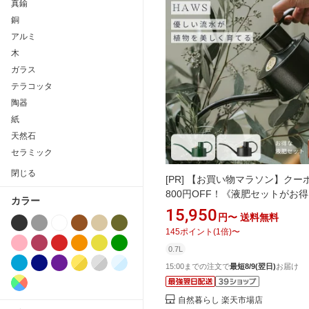
真鍮
銅
アルミ
木
ガラス
テラコッタ
陶器
紙
天然石
セラミック
閉じる
[PR]
【お買い物マラソン】クー
800円OFF！《液肥セットがお
カラー
英国 ホーズ HAWS 水差し 0.7L
15,950
円〜
送料無料
ック 高級 水やり 園芸 家庭菜園 
145
ポイント
(
1
倍)
〜
植物用 高級 ベランダ 室内 植物
0.7L
観葉植物 多肉植物 花 野菜 果物
鉢 水でうすめる有機液肥 セット
15:00までの注文で
最短8/9(翌日)
お届け
替え用 ギフ
自然暮らし 楽天市場店