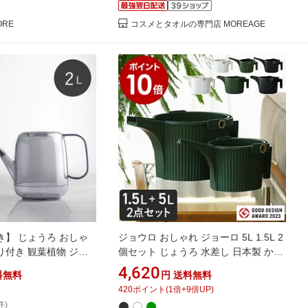
ORE
コスメとタオルの専門店 MOREAGE
】 じょうろ おしゃ
ジョウロ おしゃれ ジョーロ 5L 1.5L 2
盛り付き 観葉植物 ジョ
個セット じょうろ 水差し 日本製 かわ
いい ガーデニング 観葉植物 水やり バ
4,620
料無料
円
送料無料
ケツ 園芸用品 花 ガーデン雑貨 北欧 八
420
ポイント
(
1
倍+
9
倍UP)
幡化成 ガーデンビートル フォンタナ
件)