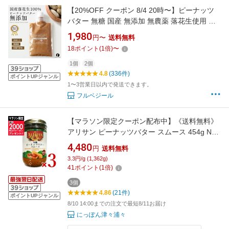
【20%OFF クーポン 8/4 20時〜】ピーナッツ
バター 無糖 国産 無添加 無農薬 落花生使用 渋
皮のまま仕上げたピーナッツバター パウチタイ
1,980
円〜
送料無料
プ 選べる内容量 無塩 香料不使用 保存料不使用
18
ポイント
(
1
倍)
〜
砂糖不使用 ナッツ バター ペースト【送料無
料】
1個
2個
4.8
(336件)
ポイントUPジャンル
1〜3営業日以内で発送できます。
フルベジール
【マラソン限定クーポン配布中】《送料無料》
アリサン ピーナッツバター スムース 454g N12
× 3個 有機JAS 【 まとめ買い 】
4,480
円
送料無料
3.3円/g (1,362g)
41
ポイント
(
1
倍)
3個
4.86
(21件)
ポイントUPジャンル
8/10 14:00までの注文で最短8/11お届け
にっぽん津々浦々