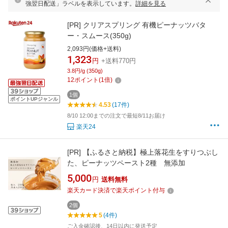
強翌日配送」ラベルを表示しています。
詳細を見る
[PR]
クリアスプリング 有機ピーナッツバタ
ー・スムース(350g)
2,093円(価格+送料)
1,323
円
+送料770円
3.8円/g (350g)
12
ポイント
(
1
倍)
1個
ポイントUPジャンル
4.53
(17件)
8/10 12:00までの注文で最短8/11お届け
楽天24
[PR]
【ふるさと納税】極上落花生をすりつぶし
た、ピーナッツペースト2種 無添加
5,000
円
送料無料
楽天カード決済で楽天ポイント付与
2個
5
(4件)
ご入金確認後、14日以内に発送予定