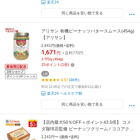
楽天24
同じ商品を安い順で見る
アリサン 有機ピーナッツバタースムース(454g)
【アリサン】
2,441円(価格+送料)
1,671
円
+送料770円
3.7円/g (454g)
15
ポイント
(
1
倍)
1個
ポイントUPジャンル
4.57
(46件)
8/10 12:00までの注文で最短8/11お届け
楽天24 ヘルスケア館
同じ商品を安い順で見る
【店内最大50％OFF＋ポイント43.5倍】 コメ
ダ珈琲店監修 ピーナッツクリーム / ココアクリ
ーム ピーナッツバター チョコレートスプレッ
1,241円〜 (価格+送料)