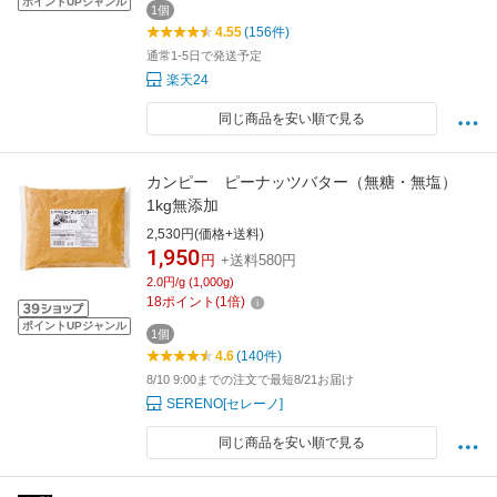
ポイントUPジャンル
1個
4.55
(156件)
通常1-5日で発送予定
楽天24
同じ商品を安い順で見る
カンピー ピーナッツバター（無糖・無塩）
1kg無添加
2,530円(価格+送料)
1,950
円
+送料580円
2.0円/g (1,000g)
18
ポイント
(
1
倍)
ポイントUPジャンル
1個
4.6
(140件)
8/10 9:00までの注文で最短8/21お届け
SERENO[セレーノ]
同じ商品を安い順で見る