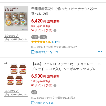
千葉県産落花生で作った：ピーナッツバター：
選べる12個
6,420
円
送料無料
3.6円/g (1,800g)
59
ポイント
(
1
倍)
12個
150g
ポイントUPジャンル
4.82
(11件)
8/10 10:00までの注文で最短8/14お届け
欧都香ぴーなっつ
【4本】フェレロ ヌテラ 1kg チョコレート ス
プレッド ココア入り ヘーゼルナッツスプレッ
ド チョコ ヘーゼルナッツ チョコレートスプレ
6,900
円
送料無料
ッド チョコスプレッド ぺースト クリーム 大容
1.8円/g (4,000g)
量 Ferrero Nutella
63
ポイント
(
1
倍)
4個
ポイントUPジャンル
8/10 8:00までの注文で最短8/11お届け
Shopアベイル