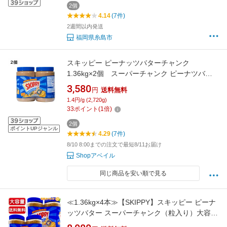
2個
4.14
(7件)
2週間以内発送
福岡県糸島市
スキッピー ピーナッツバターチャンク
1.36kg×2個 スーパーチャンク ピーナツバタ
ー ピーナッツペースト ピーナツペースト 落花
3,580
円
送料無料
生ペースト バター ピーナッツ ペースト 粒入り
1.4円/g (2,720g)
クランチ 大容量 2本 ジャム クランキー コスト
33
ポイント
(
1
倍)
コ SKIPPY
2個
ポイントUPジャンル
4.29
(7件)
8/10 8:00までの注文で最短8/11お届け
Shopアベイル
同じ商品を安い順で見る
≪1.36kg×4本≫【SKIPPY】スキッピー ピーナ
ッツバター スーパーチャンク（粒入り）大容
量！ビッグサイズ クランキー クランチ チャン