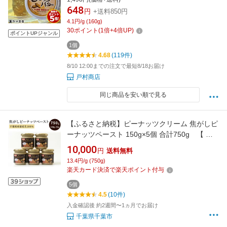
千葉県産 無糖 おつまみ 落花生 千葉県産 ピーナ
648
円
+送料850円
ッツ おつまみ 国産
4.1円/g (160g)
30
ポイント
(
1
倍+
4
倍UP)
ポイントUPジャンル
1個
4.68
(119件)
8/10 12:00までの注文で最短8/18お届け
戸村商店
同じ商品を安い順で見る
【ふるさと納税】ピーナッツクリーム 焦がしピ
ーナッツペースト 150g×5個 合計750g 【 ジ
ャム ピーナッツペースト ピーナッツバター 落
10,000
円
送料無料
花生 加工品 】
13.4円/g (750g)
楽天カード決済で楽天ポイント付与
5個
4.5
(10件)
入金確認後 約2週間〜1ヵ月でお届け
千葉県千葉市