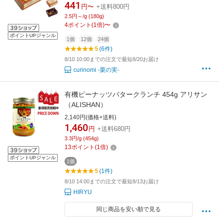
ド 180g 粒入り カップ
441
円〜
+送料800円
2.5円～/g (180g)
4
ポイント
(
1
倍)
〜
ポイントUPジャンル
1個
12個
24個
5
(6件)
8/10 10:00までの注文で最短8/20お届け
curinomi -栗の実-
有機ピーナッツバタークランチ 454g アリサン
（ALISHAN）
2,140円(価格+送料)
1,460
円
+送料680円
3.3円/g (454g)
13
ポイント
(
1
倍)
ポイントUPジャンル
1個
5
(1件)
8/10 14:00までの注文で最短8/13お届け
HIRYU
同じ商品を安い順で見る