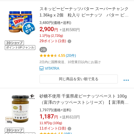
スキッピーピーナッツバター スーパーチャンク
1.36kg x 2個 粒入り ピーナッツ バター ピー
ナッツ ジャム 【SKIPPY CRUNCHY PEANUT
3,480円(価格+送料)
BUTTER 】
2,900
円
+送料580円
1.1円/g (2,720g)
29
ポイント
(
1
倍)
ポイントUPジャンル
2個
4.55
(20件)
2日内に国際発送、10営業日以内にお届け
VITATRA
同じ商品を安い順で見る
砂糖不使用 千葉県産ピーナッツペースト 100g
（富澤のナッツペーストシリーズ）【 富澤商店
公式 】
1,797円(価格+送料)
1,187
円
+送料610円
11.9円/g (100g)
11
ポイント
(
1
倍)