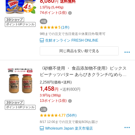
8,080
円
送料無料
キー ピーナツ ピーナッツ ジャム お徳用
1.5円/g (5,440g)
SUPER CHUNK Peanut Butter EXTRA
74
ポイント
(
1
倍)
CRUNCHY【costco コストコ コストコ通販】★
4個
送料無料★
ポイントUPジャンル
5
(1件)
9時までの注文で当日発送※休業日外/取寄可
生鮮オンライン FRESH ONLINE
同じ商品を安い順で見る
《砂糖不使用 ・ 食品添加物不使用》ピックス
ピーナッツバター あらびきクランチ/なめらか
スムース 380g【 ピーナッツ バター ピーナツバ
2,258円(価格+送料)
ター ピーナッツクリーム ピックスピーナッツ
1,458
円
+送料800円
バター Pic’s Peanut Butter 無添加 無糖 エイジ
3.9円/g (380g)
ング対策 ニュージーランド産 】
13
ポイント
(
1
倍)
ポイントUPジャンル
1個
4.77
(56件)
8/17 12:00までの注文で最短8/26お届け
Wholesum Japan 楽天市場店