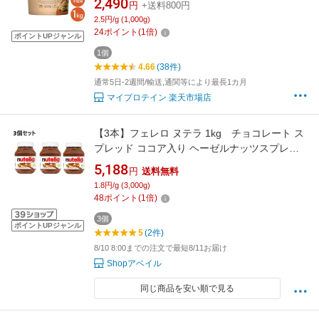
2,490
円
+送料800円
2.5円/g (1,000g)
24
ポイント
(
1
倍)
ポイントUPジャンル
1個
4.66
(38件)
通常5日-2週間/輸送,通関等により最長1カ月
マイプロテイン 楽天市場店
【3本】フェレロ ヌテラ 1kg チョコレート ス
プレッド ココア入り ヘーゼルナッツスプレッ
ド チョコ ヘーゼルナッツ チョコレートスプレ
5,188
円
送料無料
ッド チョコスプレッド ぺースト クリーム 大容
1.8円/g (3,000g)
量 Ferrero Nutella
48
ポイント
(
1
倍)
3個
ポイントUPジャンル
5
(2件)
8/10 8:00までの注文で最短8/11お届け
Shopアベイル
同じ商品を安い順で見る