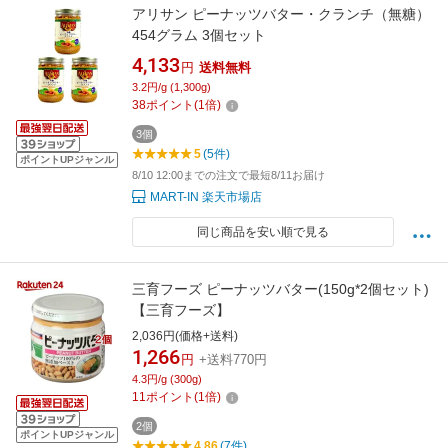
アリサン ピーナッツバター・クランチ（無糖）
454グラム 3個セット
4,133
円
送料無料
3.2円/g (1,300g)
38
ポイント
(
1
倍)
3個
5
(5件)
ポイントUPジャンル
8/10 12:00までの注文で最短8/11お届け
MART-IN 楽天市場店
同じ商品を安い順で見る
三育フーズ ピーナッツバター(150g*2個セット)
【三育フーズ】
2,036円(価格+送料)
1,266
円
+送料770円
4.3円/g (300g)
11
ポイント
(
1
倍)
2個
ポイントUPジャンル
4.86
(7件)