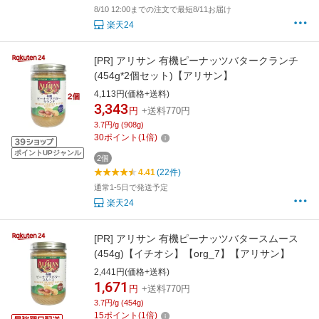
8/10 12:00までの注文で最短8/11お届け
楽天24
[PR]
アリサン 有機ピーナッツバタークランチ
(454g*2個セット)【アリサン】
4,113円(価格+送料)
3,343
円
+送料770円
3.7円/g (908g)
30
ポイント
(
1
倍)
ポイントUPジャンル
2個
4.41
(22件)
通常1-5日で発送予定
楽天24
[PR]
アリサン 有機ピーナッツバタースムース
(454g)【イチオシ】【org_7】【アリサン】
2,441円(価格+送料)
1,671
円
+送料770円
3.7円/g (454g)
15
ポイント
(
1
倍)