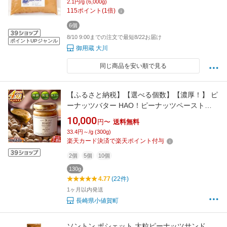
2.1円/g (6,000g)
115
ポイント
(
1
倍)
6個
8/10 9:00までの注文で最短8/22お届け
ポイントUPジャンル
御用蔵 大川
同じ商品を安い順で見る
【ふるさと納税】【選べる個数】【濃厚！】 ピ
ーナッツバター HAO！ピーナッツペースト
《小値賀町担い手公社》[DAA011] 長崎 五島列
10,000
円〜
送料無料
島 小値賀 国産 ピーナッツ バター ピーナッツク
33.4円～/g (300g)
リーム ジャム 朝食 濃厚 落花生 常温
楽天カード決済で楽天ポイント付与
2個
5個
10個
130g
4.77
(22件)
1ヶ月以内発送
長崎県小値賀町
ソントン ポシェット 大粒ピーナッツサンド