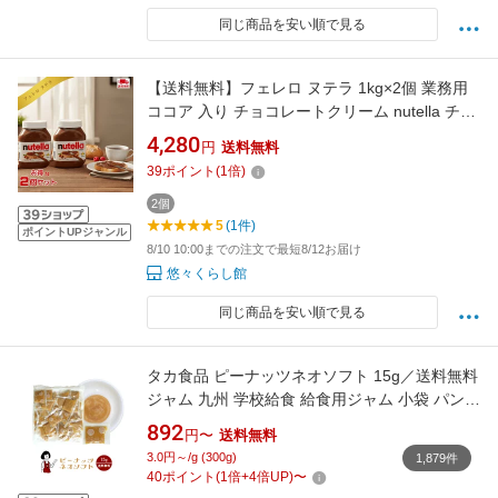
同じ商品を安い順で見る
【送料無料】フェレロ ヌテラ 1kg×2個 業務用
ココア 入り チョコレートクリーム nutella チョ
コレートスプレッド チョコクリーム チョコソ
4,280
円
送料無料
ース ペースト パンのお供 パンのおとも 食パン
39
ポイント
(
1
倍)
サンドイッチ 朝食 人気 ビッグサイズ 業務用 大
きいサイズ BIG size
2個
5
(1件)
ポイントUPジャンル
8/10 10:00までの注文で最短8/12お届け
悠々くらし館
同じ商品を安い順で見る
タカ食品 ピーナッツネオソフト 15g／送料無料
ジャム 九州 学校給食 給食用ジャム 小袋 パン
スイーツ 使い切り ピーナッツ 小分け テイクア
892
円〜
送料無料
ウト こわけや
3.0円～/g (300g)
1,879件
40
ポイント
(
1
倍+
4
倍UP)
〜