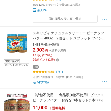
8/10 12:00までの注文で最短8/11お届け
楽天24
同じ商品を安い順で見る
スキッピィ ナチュラルクリーミー ピーナッツ
バター 48OZ 2個セット スプレッド ツインパ
ック 【 Skippy Creamy Peanut Butter, 2 pk./48
3,483円(価格+送料)
oz.】
2,903
円
+送料580円
1.1円/g (2,720g)
29
ポイント
(
1
倍)
ポイントUPジャンル
2個
4.65
(17件)
2日内に国際発送、10営業日以内にお届け
VITATRA
《砂糖不使用 ・ 食品添加物不使用》ピックス
ピーナッツバター お得な 8本セット(1本380g)
あらびきクランチ/なめらかスムース【 ピーナ
11,000
円
送料無料
ッツ バター ピーナツバター ピーナッツクリー