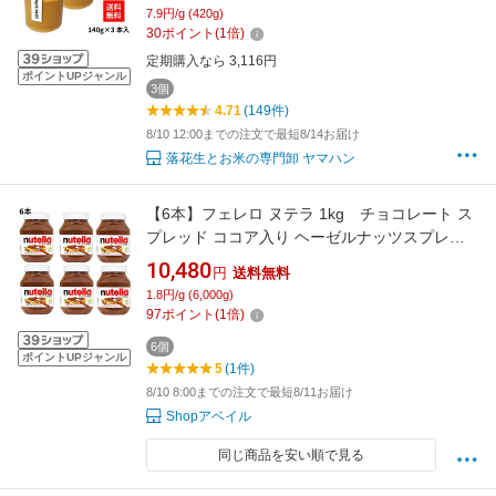
歳暮
7.9円/g (420g)
30
ポイント
(
1
倍)
定期購入なら 3,116円
ポイントUPジャンル
3個
4.71
(149件)
8/10 12:00までの注文で最短8/14お届け
落花生とお米の専門卸 ヤマハン
【6本】フェレロ ヌテラ 1kg チョコレート ス
プレッド ココア入り ヘーゼルナッツスプレッ
ド チョコ ヘーゼルナッツ チョコレートスプレ
10,480
円
送料無料
ッド チョコスプレッド ぺースト クリーム 大容
1.8円/g (6,000g)
量 Ferrero Nutella
97
ポイント
(
1
倍)
6個
ポイントUPジャンル
5
(1件)
8/10 8:00までの注文で最短8/11お届け
Shopアベイル
同じ商品を安い順で見る