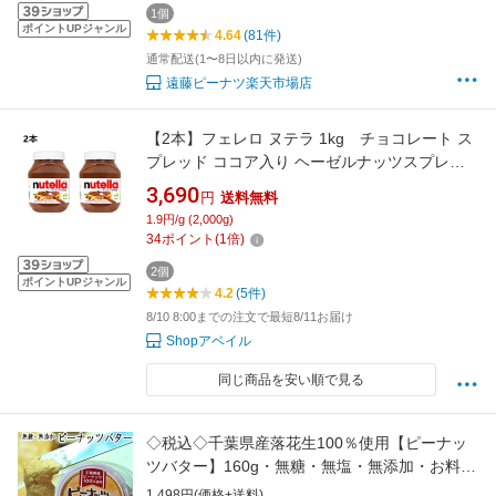
1個
ポイントUPジャンル
4.64
(81件)
通常配送(1〜8日以内に発送)
遠藤ピーナツ楽天市場店
【2本】フェレロ ヌテラ 1kg チョコレート ス
プレッド ココア入り ヘーゼルナッツスプレッ
ド チョコ ヘーゼルナッツ チョコレートスプレ
3,690
円
送料無料
ッド チョコスプレッド ぺースト クリーム 大容
1.9円/g (2,000g)
量 Ferrero Nutella
34
ポイント
(
1
倍)
2個
ポイントUPジャンル
4.2
(5件)
8/10 8:00までの注文で最短8/11お届け
Shopアベイル
同じ商品を安い順で見る
◇税込◇千葉県産落花生100％使用【ピーナッ
ツバター】160g・無糖・無塩・無添加・お料理
にもお菓子作りにも 落花生 ピーナッツバター
1,498円(価格+送料)