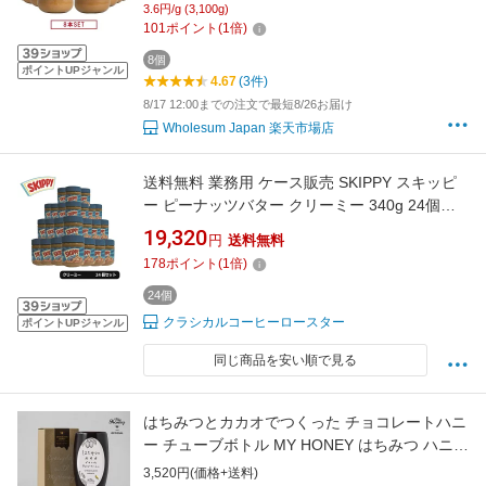
3.6円/g (3,100g)
ム ピックスピーナッツバター Pic’s Peanut
101
ポイント
(
1
倍)
Butter 無添加 無糖 ニュージーランド産 】
8個
ポイントUPジャンル
4.67
(3件)
8/17 12:00までの注文で最短8/26お届け
Wholesum Japan 楽天市場店
送料無料 業務用 ケース販売 SKIPPY スキッピ
ー ピーナッツバター クリーミー 340g 24個セ
ット
19,320
円
送料無料
178
ポイント
(
1
倍)
24個
クラシカルコーヒーロースター
ポイントUPジャンル
同じ商品を安い順で見る
はちみつとカカオでつくった チョコレートハニ
ー チューブボトル MY HONEY はちみつ ハニー
アカシア チョコ カカオ チョコペースト 生はち
3,520円(価格+送料)