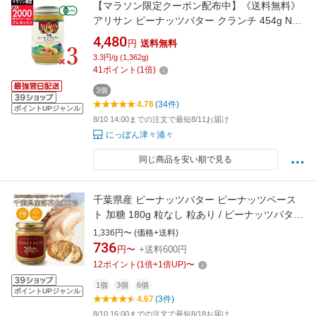
【マラソン限定クーポン配布中】《送料無料》
アリサン ピーナッツバター クランチ 454g N11
× 3個 有機JAS 【 まとめ買い 】
4,480
円
送料無料
3.3円/g (1,362g)
41
ポイント
(
1
倍)
3個
4.76
(34件)
ポイントUPジャンル
8/10 14:00までの注文で最短8/11お届け
にっぽん津々浦々
同じ商品を安い順で見る
千葉県産 ピーナッツバター ピーナッツペース
ト 加糖 180g 粒なし 粒あり / ピーナッツバター
八街 落花生 国産 ピーナッツ トースト 朝食 お
1,336円〜 (価格+送料)
取り寄せ グルメ 贈り物 ギフト 敬老の日 帰省
736
円〜
+送料600円
お土産 手土産 クランチ アクアライン お土産
12
ポイント
(
1
倍+
1
倍UP)
〜
1個
3個
6個
ポイントUPジャンル
4.67
(3件)
8/10 16:00までの注文で最短8/18お届け