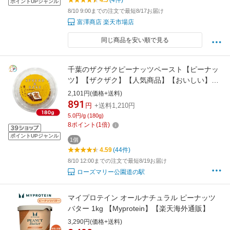
4.5
(4件)
ポイントUPジャンル
8/10 9:00までの注文で最短8/17お届け
富澤商店 楽天市場店
同じ商品を安い順で見る
千葉のザクザクピーナッツペースト【ピーナッ
ツ】【ザクザク】【人気商品】【おいしい】
【千葉】【房総】【道の駅】【ローズマリー公
2,101円(価格+送料)
園】
891
円
+送料1,210円
5.0円/g (180g)
8
ポイント
(
1
倍)
ポイントUPジャンル
1個
4.59
(44件)
8/10 12:00までの注文で最短8/19お届け
ローズマリー公園道の駅
マイプロテイン オールナチュラル ピーナッツ
バター 1kg 【Myprotein】【楽天海外通販】
3,290円(価格+送料)