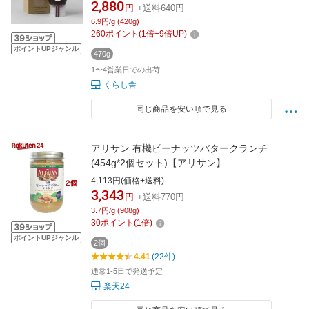
みつ アカシア 食べやすいトースト 朝食 スイー
2,880
円
+送料640円
ツ デザート 甘い 健康 低GI 低糖質 すっきり 非
6.9円/g (420g)
加熱 便利
260
ポイント
(
1
倍+
9
倍UP)
ポイントUPジャンル
470g
1〜4営業日での出荷
くらし舎
同じ商品を安い順で見る
アリサン 有機ピーナッツバタークランチ
(454g*2個セット)【アリサン】
4,113円(価格+送料)
3,343
円
+送料770円
3.7円/g (908g)
30
ポイント
(
1
倍)
ポイントUPジャンル
2個
4.41
(22件)
通常1-5日で発送予定
楽天24