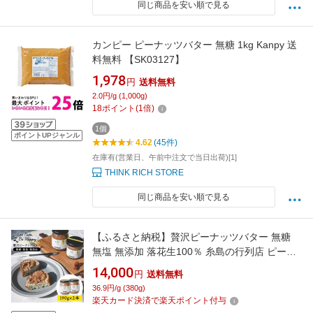
同じ商品を安い順で見る
カンピー ピーナッツバター 無糖 1kg Kanpy 送
料無料 【SK03127】
1,978
円
送料無料
2.0円/g (1,000g)
18
ポイント
(
1
倍)
1個
ポイントUPジャンル
4.62
(45件)
在庫有(営業日、午前中注文で当日出荷)[1]
THINK RICH STORE
同じ商品を安い順で見る
【ふるさと納税】贅沢ピーナッツバター 無糖
無塩 無添加 落花生100％ 糸島の行列店 ピーナ
ッツペースト 190g×2本セット《糸島》【いと
14,000
円
送料無料
しまコンシェル】 [ASJ001] 常温1万4千円
36.9円/g (380g)
14000円
楽天カード決済で楽天ポイント付与