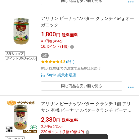
同じ商品を安い順で見る
アリサン ピーナッツバター クランチ 454g オー
ガニック
1,800
円
送料無料
4.0円/g (454g)
16
ポイント
(
1
倍)
1個
ポイントUPジャンル
4.8
(5件)
8/10 12:00までの注文で最短8/11お届け
Sapla 楽天市場店
同じ商品を安い順で見る
アリサン ピーナッツバター クランチ 1個 アリ
サン 有機 ピーナッツバタークランチ ピーナッ
ツバター 無糖 ピーナッツバター クランチ ピー
2,380
円
送料無料
ナッツバター 送料無料 ピーナツバター ピーナ
3.3円/g (725g)
ツバター 無糖ピーナッツバター オーガニック
220
ポイント
(
1
倍+
9
倍UP)
保存料無添加 送料無料