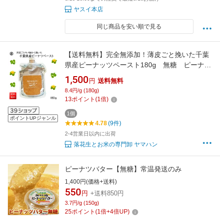
ヤスイ本店
同じ商品を安い順で見る
【送料無料】完全無添加！薄皮ごと挽いた千葉
県産ピーナッツペースト180g 無糖 ピーナッ
ツバター
1,500
円
送料無料
8.4円/g (180g)
13
ポイント
(
1
倍)
1個
ポイントUPジャンル
4.78
(9件)
2-4営業日以内に出荷
落花生とお米の専門卸 ヤマハン
ピーナツバター【無糖】常温発送のみ
1,400円(価格+送料)
550
円
+送料850円
3.7円/g (150g)
25
ポイント
(
1
倍+
4
倍UP)