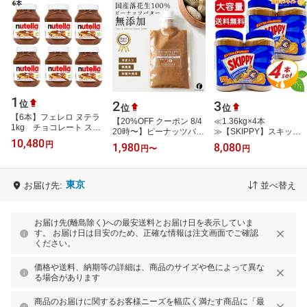
1
2
3
位
位
位
【6本】フェレロ ヌテラ
【20%OFF クーポン 8/4
≪1.36kg×4本
1kg チョコレート スプ
20時〜】ピーナッツバタ
≫【SKIPPY】スキッピ
レッド ココア入り ヘー
10,480
ー 無糖 国産 無添加 無農
ー ピーナッツバター ス
円
1,980
8,080
ゼルナッツスプレッド チ
円
〜
円
薬 落花生使用 渋皮のま
ーパーチャンク（粒入
ョコ ヘ…
ま仕上げ…
り）大容量！ビッグサ
イ…
東京
お届け先:
並べ替え
お届け先(離島除く)への最安送料とお届け日を表示していま
す。 お届け日は目安のため、正確な情報は注文画面でご確認
ください。
価格や送料、納期等の詳細は、商品のサイズや色によって異な
る場合があります
商品のお届けに関するお客様ニーズを幅広く満たす商品に「最