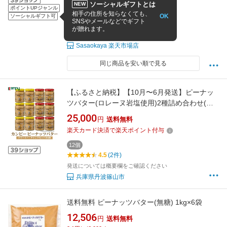
定期購入なら 2,260円
ソーシャルギフトとは
NEW
ポイントUPジャンル
相手の住所を知らなくても、
1個
725g
OK
ソーシャルギフト可
SNSやメールなどでギフト
4.72
(29件)
が贈れます。
8/10 15:00までの注文で最短8/12お届け
Sasaokaya 楽天市場店
同じ商品を安い順で見る
【ふるさと納税】【10月〜6月発送】ピーナッ
ツバター(ロレーヌ岩塩使用)2種詰め合わせ(各6
個) | 兵庫県 丹波篠山市 カンピー ピーナッツバ
25,000
円
送料無料
ター SNOOPY スヌーピー ロレーヌ岩塩 詰め合
楽天カード決済で楽天ポイント付与
わせ クリーミィ 粒入り パン用 朝食 製菓材料
12個
4.5
(2件)
発送については概要欄をご確認ください
兵庫県丹波篠山市
送料無料 ピーナッツバター(無糖) 1kg×6袋
12,506
円
送料無料