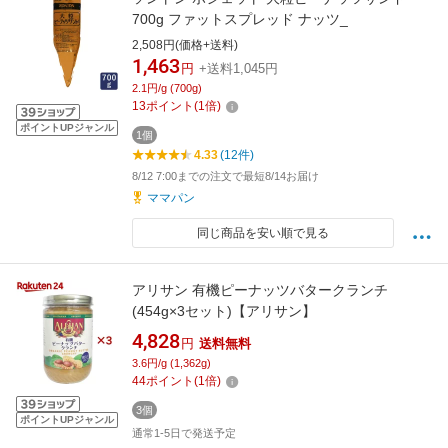
700g ファットスプレッド ナッツ_
2,508円(価格+送料)
1,463
円
+送料1,045円
2.1円/g (700g)
13
ポイント
(
1
倍)
ポイントUPジャンル
1個
4.33
(12件)
8/12 7:00までの注文で最短8/14お届け
ママパン
同じ商品を安い順で見る
アリサン 有機ピーナッツバタークランチ
(454g×3セット)【アリサン】
4,828
円
送料無料
3.6円/g (1,362g)
44
ポイント
(
1
倍)
3個
ポイントUPジャンル
通常1-5日で発送予定