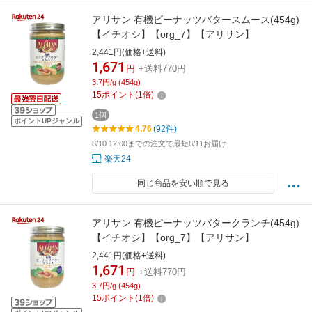
アリサン 有機ピーナッツバタースムース(454g)
【イチオシ】【org_7】【アリサン】
2,441円(価格+送料)
1,671
円
+送料770円
3.7円/g (454g)
15
ポイント
(
1
倍)
1個
ポイントUPジャンル
4.76
(92件)
8/10 12:00までの注文で最短8/11お届け
楽天24
同じ商品を安い順で見る
アリサン 有機ピーナッツバタークランチ(454g)
【イチオシ】【org_7】【アリサン】
2,441円(価格+送料)
1,671
円
+送料770円
3.7円/g (454g)
15
ポイント
(
1
倍)