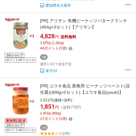
愛知県名古屋市
[PR]
アリサン 有機ピーナッツバタークランチ
(454g×3セット)【アリサン】
4,828
円
送料無料
3.6円/g (1,362g)
44
ポイント
(
1
倍)
3個
ポイントUPジャンル
通常1-5日で発送予定
楽天24
[PR]
ユウキ食品 業務用 ピーナッツペースト(花
生醤)(400g×2セット)【ユウキ食品(youki)】
2,621円(価格+送料)
1,851
円
+送料770円
2.4円/g (800g)
17
ポイント
(
1
倍)
2個
ポイントUPジャンル
4
(1件)