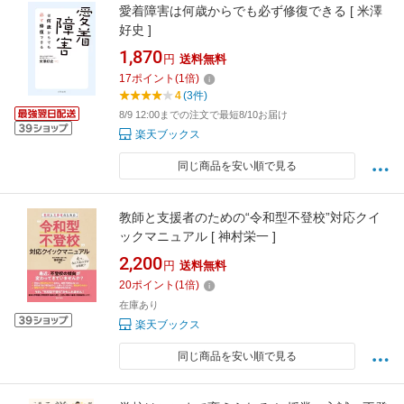
愛着障害は何歳からでも必ず修復できる [ 米澤
好史 ]
1,870
円
送料無料
17
ポイント
(
1
倍)
4
(3件)
8/9 12:00までの注文で最短8/10お届け
楽天ブックス
同じ商品を安い順で見る
教師と支援者のための“令和型不登校”対応クイ
ックマニュアル [ 神村栄一 ]
2,200
円
送料無料
20
ポイント
(
1
倍)
在庫あり
楽天ブックス
同じ商品を安い順で見る