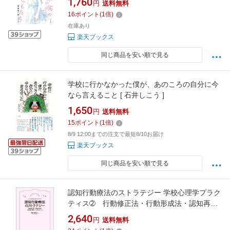
1,760
円
送料無料
16
ポイント
(
1
倍)
在庫あり
楽天ブックス
同じ商品を安い順で見る
学校に行かなかった僕が、あのころの自分に今
なら言えること [ 石井しこう ]
1,650
円
送料無料
15
ポイント
(
1
倍)
8/9 12:00までの注文で最短8/10お届け
楽天ブックス
同じ商品を安い順で見る
認知行動療法のストラテジー 学校心理学プラク
ティス➁ 行動修正法・行動形成法・認知再構
成法・おまじない法 [ 中村 恵子 ]
2,640
円
送料無料