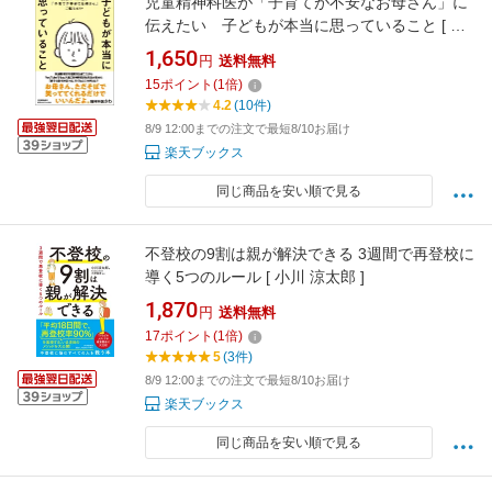
児童精神科医が「子育てが不安なお母さん」に
伝えたい 子どもが本当に思っていること [ 精
神科医さわ ]
1,650
円
送料無料
15
ポイント
(
1
倍)
4.2
(10件)
8/9 12:00までの注文で最短8/10お届け
楽天ブックス
同じ商品を安い順で見る
不登校の9割は親が解決できる 3週間で再登校に
導く5つのルール [ 小川 涼太郎 ]
1,870
円
送料無料
17
ポイント
(
1
倍)
5
(3件)
8/9 12:00までの注文で最短8/10お届け
楽天ブックス
同じ商品を安い順で見る