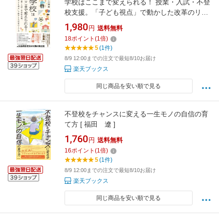
学校はここまで変えられる！ 授業・入試・不登
校支援。「子ども視点」で動かした改革のリア
ル [ 平川 理恵 ]
1,980
円
送料無料
18
ポイント
(
1
倍)
5
(1件)
8/9 12:00までの注文で最短8/10お届け
楽天ブックス
同じ商品を安い順で見る
不登校をチャンスに変える一生モノの自信の育
て方 [ 福田 遼 ]
1,760
円
送料無料
16
ポイント
(
1
倍)
5
(1件)
8/9 12:00までの注文で最短8/10お届け
楽天ブックス
同じ商品を安い順で見る