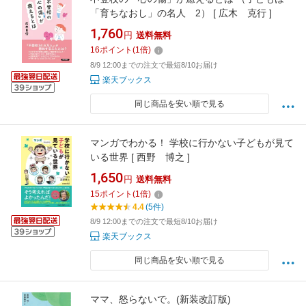
「育ちなおし」の名人 2） [ 広木 克行 ]
1,760
円
送料無料
16
ポイント
(
1
倍)
8/9 12:00までの注文で最短8/10お届け
楽天ブックス
同じ商品を安い順で見る
マンガでわかる！ 学校に行かない子どもが見て
いる世界 [ 西野 博之 ]
1,650
円
送料無料
15
ポイント
(
1
倍)
4.4
(5件)
8/9 12:00までの注文で最短8/10お届け
楽天ブックス
同じ商品を安い順で見る
ママ、怒らないで。(新装改訂版)