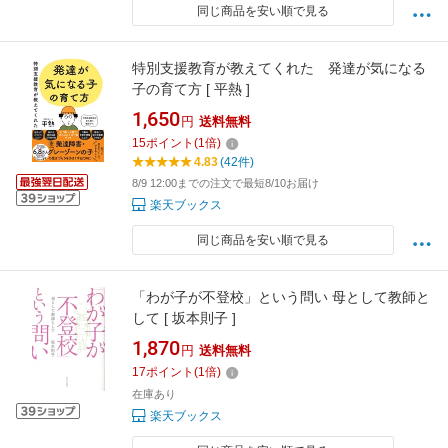
同じ商品を安い順で見る
特別支援教育が教えてくれた 発達が気になる
子の育て方 [ 平熱 ]
1,650
円
送料無料
15
ポイント
(
1
倍)
4.83
(42件)
8/9 12:00までの注文で最短8/10お届け
楽天ブックス
同じ商品を安い順で見る
「わが子が不登校」という問い 母として教師と
して [ 坂本則子 ]
1,870
円
送料無料
17
ポイント
(
1
倍)
在庫あり
楽天ブックス