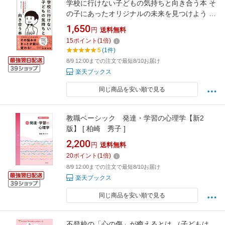
学校に行けない子どもの気持ちと向き合う本 そ
の子にあったオリジナルの未来を見つけよう [
矢部 裕貴 ]
1,650
円
送料無料
15
ポイント
(
1
倍)
5
(1件)
8/9 12:00までの注文で最短8/10お届け
楽天ブックス
同じ商品を安い順で見る
教職ベーシック 発達・学習の心理学【新2
版】 [ 柏崎 秀子 ]
2,200
円
送料無料
20
ポイント
(
1
倍)
8/9 12:00までの注文で最短8/10お届け
楽天ブックス
同じ商品を安い順で見る
不登校の「心の傷」が癒えるとは （子どもは