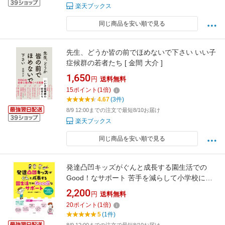
楽天ブックス
同じ商品を安い順で見る
先生、どうか皆の前でほめないで下さい いい子
症候群の若者たち [ 金間 大介 ]
1,650
円
送料無料
15
ポイント
(
1
倍)
4.67
(3件)
8/9 12:00までの注文で最短8/10お届け
楽天ブックス
同じ商品を安い順で見る
発達凸凹キッズがぐんと成長する園生活での
Good！なサポート 苦手を減らして小学校につ
なげる工夫 [ 石川道子 ]
2,200
円
送料無料
20
ポイント
(
1
倍)
5
(1件)