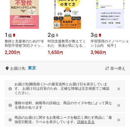
1
2
3
位
位
位
教師と支援者のための“令
特別支援教育が教えてく
学習環境のイノベーショ
和型不登校”対応クイック
れた 発達が気になる子
ン [ 山内 祐平 ]
マニュアル [ 神村栄一 ]
の育て方 [ 平熱 ]
2,200
1,650
3,960
円
円
円
東京
お届け先:
並べ替え
お届け先(離島除く)への最安送料とお届け日を表示していま
す。 お届け日は目安のため、正確な情報は注文画面でご確認
ください。
価格や送料、納期等の詳細は、商品のサイズや色によって異な
る場合があります
商品のお届けに関するお客様ニーズを幅広く満たす商品に「最
強翌日配送」ラベルを表示しています。
詳細を見る