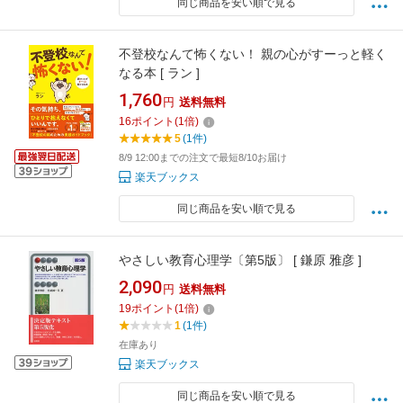
同じ商品を安い順で見る
不登校なんて怖くない！ 親の心がすーっと軽く
なる本 [ ラン ]
1,760
円
送料無料
16
ポイント
(
1
倍)
5
(1件)
8/9 12:00までの注文で最短8/10お届け
楽天ブックス
同じ商品を安い順で見る
やさしい教育心理学〔第5版〕 [ 鎌原 雅彦 ]
2,090
円
送料無料
19
ポイント
(
1
倍)
1
(1件)
在庫あり
楽天ブックス
同じ商品を安い順で見る