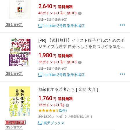
2,640
円
送料無料
48
ポイント
(
1
倍+
1
倍UP)
1日〜3日で発送予定
bookfan 2号店 楽天市場店
[PR]
【送料無料】イラスト版子どものためのポ
ジティブ心理学 自分らしさを見つけやる気を引
き出す51のワーク／日本ポジティブ教育協会／
1,980
円
送料無料
足立啓美／岐部智恵子
36
ポイント
(
1
倍+
1
倍UP)
1日〜3日で発送予定
bookfan 2号店 楽天市場店
無敵化する若者たち [ 金間 大介 ]
1,760
円
送料無料
16
ポイント
(
1
倍)
5
(1件)
8/9 12:00までの注文で最短8/10お届け
楽天ブックス