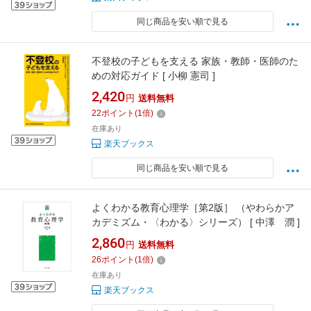
同じ商品を安い順で見る
不登校の子どもを支える 家族・教師・医師のた
めの対応ガイド [ 小柳 憲司 ]
2,420
円
送料無料
22
ポイント
(
1
倍)
在庫あり
楽天ブックス
同じ商品を安い順で見る
よくわかる教育心理学［第2版］ （やわらかア
カデミズム・〈わかる〉シリーズ） [ 中澤 潤 ]
2,860
円
送料無料
26
ポイント
(
1
倍)
在庫あり
楽天ブックス