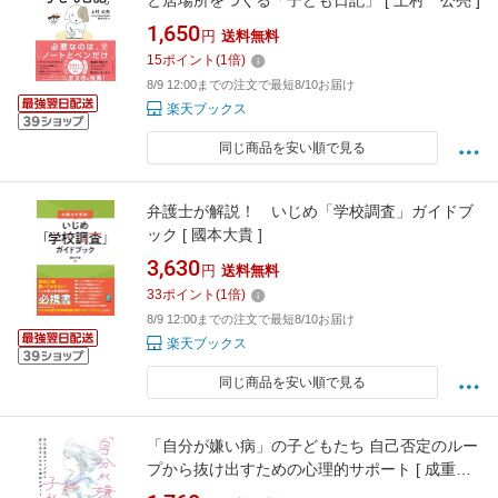
と居場所をつくる「子ども日記」 [ 上村 公亮 ]
1,650
円
送料無料
15
ポイント
(
1
倍)
8/9 12:00までの注文で最短8/10お届け
楽天ブックス
同じ商品を安い順で見る
弁護士が解説！ いじめ「学校調査」ガイドブ
ック [ 國本大貴 ]
3,630
円
送料無料
33
ポイント
(
1
倍)
8/9 12:00までの注文で最短8/10お届け
楽天ブックス
同じ商品を安い順で見る
「自分が嫌い病」の子どもたち 自己否定のルー
プから抜け出すための心理的サポート [ 成重竜
一郎 ]