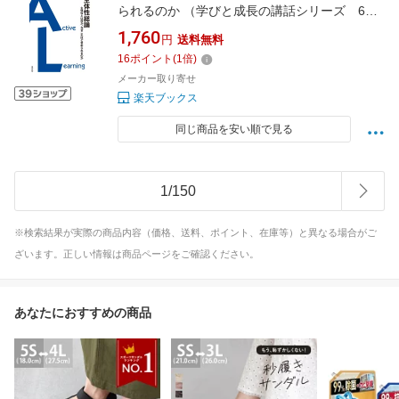
られるのか （学びと成長の講話シリーズ 6） [
溝上 慎一 ]
1,760
円
送料無料
16
ポイント
(
1
倍)
メーカー取り寄せ
楽天ブックス
同じ商品を安い順で見る
1
/
150
※検索結果が実際の商品内容（価格、送料、ポイント、在庫等）と異なる場合がご
ざいます。正しい情報は商品ページをご確認ください。
あなたにおすすめの商品