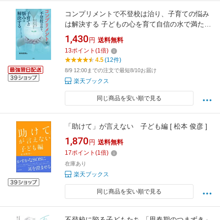
コンプリメントで不登校は治り、子育ての悩み
は解決する 子どもの心を育て自信の水で満た
す、愛情と承認の言葉がけ [ 森田 直樹 ]
1,430
円
送料無料
13
ポイント
(
1
倍)
4.5
(12件)
8/9 12:00までの注文で最短8/10お届け
楽天ブックス
同じ商品を安い順で見る
「助けて」が言えない 子ども編 [ 松本 俊彦 ]
1,870
円
送料無料
17
ポイント
(
1
倍)
在庫あり
楽天ブックス
同じ商品を安い順で見る
不登校に陥る子どもたち 「思春期のつまずき」