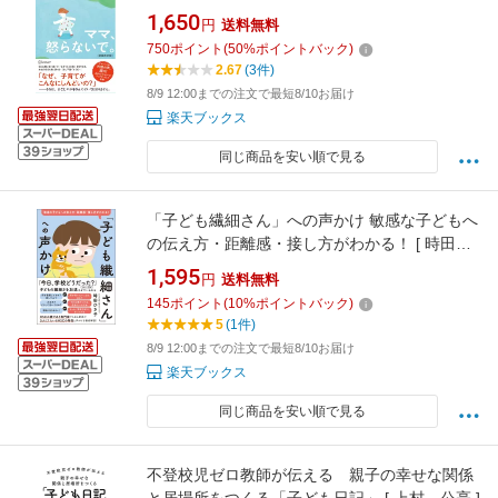
1,650
円
送料無料
750
ポイント
(
50
%ポイントバック)
2.67
(3件)
8/9 12:00までの注文で最短8/10お届け
楽天ブックス
同じ商品を安い順で見る
「子ども繊細さん」への声かけ 敏感な子どもへ
の伝え方・距離感・接し方がわかる！ [ 時田ひ
さ子 ]
1,595
円
送料無料
145
ポイント
(
10
%ポイントバック)
5
(1件)
8/9 12:00までの注文で最短8/10お届け
楽天ブックス
同じ商品を安い順で見る
不登校児ゼロ教師が伝える 親子の幸せな関係