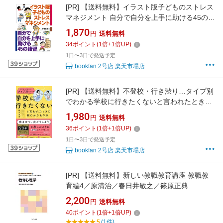
[PR]
【送料無料】イラスト版子どものストレス
マネジメント 自分で自分を上手に助ける45の練
習／伊藤絵美
1,870
円
送料無料
34
ポイント
(
1
倍+
1
倍UP)
1日〜3日で発送予定
bookfan 2号店 楽天市場店
[PR]
【送料無料】不登校・行き渋り…タイプ別
でわかる学校に行きたくないと言われたときの
親のかかわり方／植木希恵
1,980
円
送料無料
36
ポイント
(
1
倍+
1
倍UP)
1日〜3日で発送予定
bookfan 2号店 楽天市場店
[PR]
【送料無料】新しい教職教育講座 教職教
育編4／原清治／春日井敏之／篠原正典
2,200
円
送料無料
40
ポイント
(
1
倍+
1
倍UP)
5
(1件)