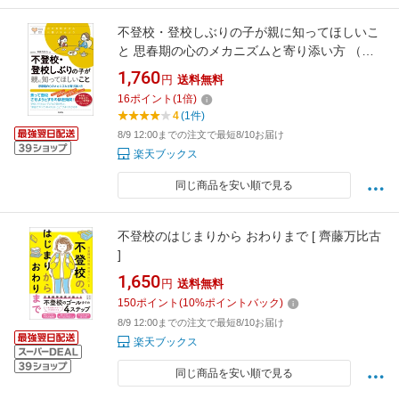
不登校・登校しぶりの子が親に知ってほしいこ
と 思春期の心のメカニズムと寄り添い方 （心
のお医者さんに聞いてみよう） [ 齊藤万比古 ]
1,760
円
送料無料
16
ポイント
(
1
倍)
4
(1件)
8/9 12:00までの注文で最短8/10お届け
楽天ブックス
同じ商品を安い順で見る
不登校のはじまりから おわりまで [ 齊藤万比古
]
1,650
円
送料無料
150
ポイント
(
10
%ポイントバック)
8/9 12:00までの注文で最短8/10お届け
楽天ブックス
同じ商品を安い順で見る