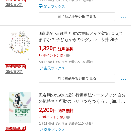
8/9 12:00までの注文で最短8/10お届け
楽天ブックス
同じ商品を安い順で見る
0歳児から5歳児 行動の意味とその対応 見えて
ますか？ 子どもからのシグナル [ 今井 和子 ]
1,320
円
送料無料
12
ポイント
(
1
倍)
8/9 12:00までの注文で最短8/10お届け
楽天ブックス
同じ商品を安い順で見る
思春期のための認知行動療法ワークブック 自分
の気持ちと行動のトリセツをつくろう [ 細川 大
雅 ]
2,200
円
送料無料
20
ポイント
(
1
倍)
8/9 12:00までの注文で最短8/10お届け
楽天ブックス