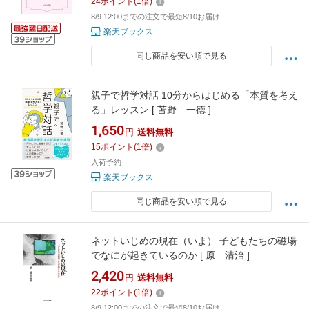
24
ポイント
(
1
倍)
8/9 12:00までの注文で最短8/10お届け
楽天ブックス
同じ商品を安い順で見る
親子で哲学対話 10分からはじめる「本質を考え
る」レッスン [ 苫野 一徳 ]
1,650
円
送料無料
15
ポイント
(
1
倍)
入荷予約
楽天ブックス
同じ商品を安い順で見る
ネットいじめの現在（いま） 子どもたちの磁場
でなにが起きているのか [ 原 清治 ]
2,420
円
送料無料
22
ポイント
(
1
倍)
8/9 12:00までの注文で最短8/10お届け