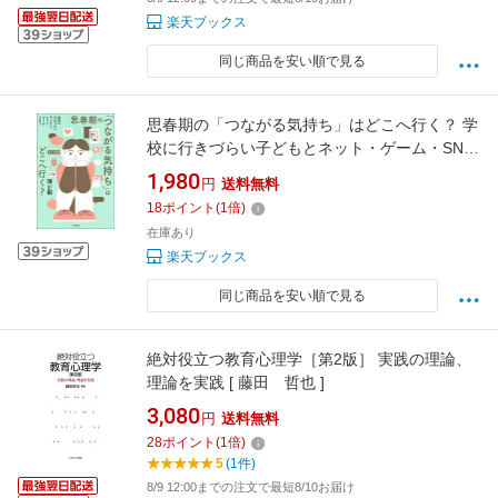
楽天ブックス
同じ商品を安い順で見る
思春期の「つながる気持ち」はどこへ行く？ 学
校に行きづらい子どもとネット・ゲーム・SNS
[ 関 正樹 ]
1,980
円
送料無料
18
ポイント
(
1
倍)
在庫あり
楽天ブックス
同じ商品を安い順で見る
絶対役立つ教育心理学［第2版］ 実践の理論、
理論を実践 [ 藤田 哲也 ]
3,080
円
送料無料
28
ポイント
(
1
倍)
5
(1件)
8/9 12:00までの注文で最短8/10お届け