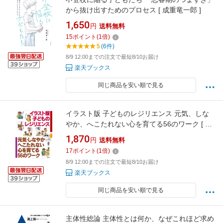
から抜け出すためのプロセス [ 成重竜一郎 ]
1,650
円
送料無料
15
ポイント
(
1
倍)
5
(6件)
8/9 12:00までの注文で最短8/10お届け
楽天ブックス
同じ商品を安い順で見る
イラスト版 子どものレジリエンス 元気、しな
やか、へこたれない心を育てる56のワーク [ 上
島 博 ]
1,870
円
送料無料
17
ポイント
(
1
倍)
8/9 12:00までの注文で最短8/10お届け
楽天ブックス
同じ商品を安い順で見る
主体性総論 主体性とは何か、なぜこれほど求め