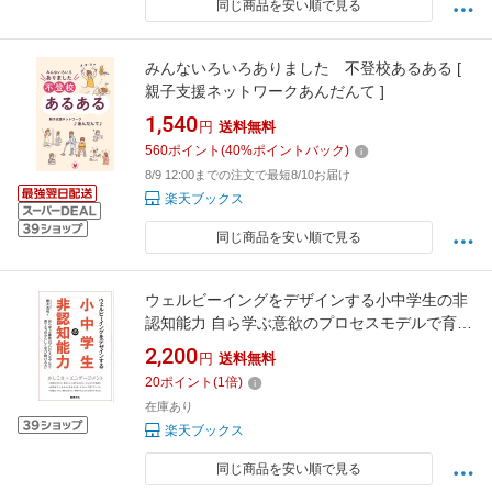
同じ商品を安い順で見る
みんないろいろありました 不登校あるある [
親子支援ネットワークあんだんて ]
1,540
円
送料無料
560
ポイント
(
40
%ポイントバック)
8/9 12:00までの注文で最短8/10お届け
楽天ブックス
同じ商品を安い順で見る
ウェルビーイングをデザインする小中学生の非
認知能力 自ら学ぶ意欲のプロセスモデルで育て
る「自分らしく学び続ける力」 [ 櫻井茂男 ]
2,200
円
送料無料
20
ポイント
(
1
倍)
在庫あり
楽天ブックス
同じ商品を安い順で見る