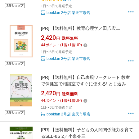
1日〜3日で発送予定
bookfan 2号店 楽天市場店
[PR]
【送料無料】教育心理学／田爪宏二
2,420
円
送料無料
44
ポイント
(
1
倍+
1
倍UP)
1日〜3日で発送予定
bookfan 2号店 楽天市場店
[PR]
【送料無料】自己表現ワークシート 教室
で保健室で相談室ですぐに使える! とじ込み式
／大竹直子
2,420
円
送料無料
44
ポイント
(
1
倍+
1
倍UP)
1日〜3日で発送予定
bookfan 2号店 楽天市場店
[PR]
【送料無料】子どもの人間関係能力を育て
るSEL-8S 2／小泉令三