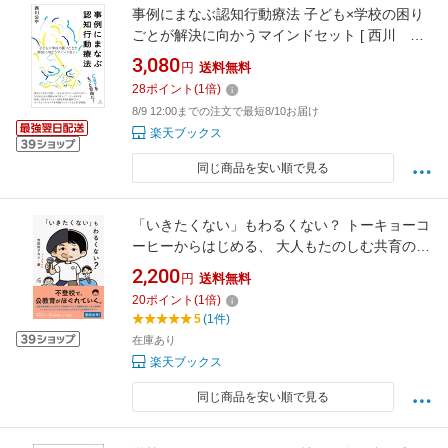
事例にまなぶ認知行動療法 子ども×学校の困り
ごとが解決に向かうマインドセット [ 西川 公
平 ]
3,080
円
送料無料
28
ポイント
(
1
倍)
8/9 12:00までの注文で最短8/10お届け
楽天ブックス
同じ商品を安い順で見る
「いきたくない」もわるくない？ トーキョーコ
ーヒーからはじめる、 大人もたのしむ共育のデ
ザイン [ 吉田田 タカシ ]
2,200
円
送料無料
20
ポイント
(
1
倍)
5
(1件)
在庫あり
楽天ブックス
同じ商品を安い順で見る