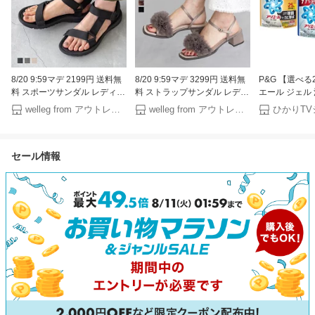
8/20 9:59マデ 2199円 送料無
8/20 9:59マデ 3299円 送料無
P&G 【選べ
料 スポーツサンダル レディー
料 ストラップサンダル レディ
エール ジェル
ス メンズ キッズ フラットサ
ース チャンキーヒール 太ヒー
替え 超特大 8
welleg from アウトレットシューズ
welleg from アウトレットシューズ
ンダル 面ファスナー ぺたんこ
ル 痛くない 歩きやすい スク
P&G ケース
3E 歩きやすい 軽量 楽 履きや
エアトゥ フリルサンダル フリ
すい アウトドア 海 水遊び 夏
ル チュール きれいめ おしゃ
セール情報
小さいサイズ 大きいサイズ ブ
れ 秒履きサンダル 最強配送
ラック 黒 ssa
ssa