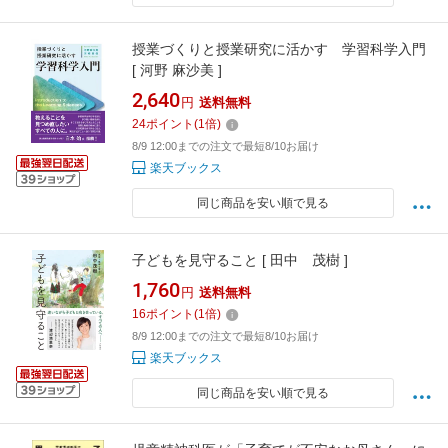
授業づくりと授業研究に活かす 学習科学入門
[ 河野 麻沙美 ]
2,640
円
送料無料
24
ポイント
(
1
倍)
8/9 12:00までの注文で最短8/10お届け
楽天ブックス
同じ商品を安い順で見る
子どもを見守ること [ 田中 茂樹 ]
1,760
円
送料無料
16
ポイント
(
1
倍)
8/9 12:00までの注文で最短8/10お届け
楽天ブックス
同じ商品を安い順で見る