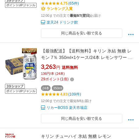
4.75
(65件)
ポイントUPジャンル
ランキング入賞
12:00までの注文で
最短8/7(翌日)
お届け
楽天24 ドリンク館
同じ商品を安い順で見る
【最強配送】【送料無料】キリン 氷結 無糖 レ
モン 7％ 350ml×1ケース/24本 レモンサワー チ
ューハイ YTR
3,263
円
送料無料
136円/本 (24本)
29
ポイント
(
1
倍)
24本
350ml
ポイントUPジャンル
4.83
(109件)
12:00までの注文で最短8/8お届け
リカーBOSS 楽天市場店
同じ商品を安い順で見る
キリン チューハイ 氷結 無糖 レモン