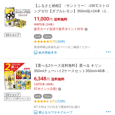
【ふるさと納税】〈サントリー〉-196℃ストロ
ングゼロ【ダブルレモン】350ml缶×24本（1ケ
ース） | 1ケース サントリー 缶 セット ギフト
11,000
円
送料無料
お酒 お取り寄せ 詰め合わせ SUNTORY チュー
458円/本 (24本)
ハイ サワー 家飲み 宅飲み 栃木県 栃木市
楽天カード決済で楽天ポイント付与
24本
350ml
4.75
(16件)
発送時期は各返礼品ページをご確認ください
栃木県栃木市
【選べる2ケース送料無料】選べる キリン
350mlチューハイ2ケースセット350ml×48本※
沖縄県は送料無料対象外
6,348
円
送料無料
132円/本 (48本)
57
ポイント
(
1
倍)
48本
350ml
ポイントUPジャンル
4.71
(72件)
8/7 9:00までの注文で最短8/13お届け
燃えるカワサキグループ