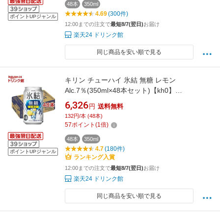
48本
350ml
4.69
(300件)
ポイントUPジャンル
12:00までの注文で
最短8/7(翌日)
お届け
楽天24 ドリンク館
同じ商品を安い順で見る
キリン チューハイ 氷結 無糖 レモン
Alc.7％(350ml×48本セット)【kh0】
【rb_dah_kw_2】【氷結】[レモンサワー]
6,326
円
送料無料
132円/本 (48本)
57
ポイント
(
1
倍)
48本
350ml
4.7
(180件)
ポイントUPジャンル
ランキング入賞
12:00までの注文で
最短8/7(翌日)
お届け
楽天24 ドリンク館
同じ商品を安い順で見る