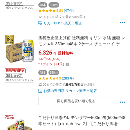
48本
350ml
ポイントUPジャンル
4.81
(47件)
12:00までの注文で最短8/8お届け
リカーBOSS 楽天市場店
酒税改正値上げ前 送料無料 キリン 氷結 無糖 レ
モン 4％ 350ml×48本 2ケース チューハイ ケー
ス 詰め合わせ サワー 無糖レモン レモンサワー
6,326
円
送料無料
KIRIN AIB
132円/本 (48本)
57
ポイント
(
1
倍)
48本
350ml
4.9
(283件)
ポイントUPジャンル
12:00までの注文で
最短8/7(翌日)
お届け
お酒の専門店 リカマン楽天市場店
同じ商品を安い順で見る
こだわり酒場のレモンサワー500ml缶(500ml*48
本セット)【rb_dah_kw_2】【こだわり酒場の
レモンサワー】[レモンサワー 缶チューハイ]