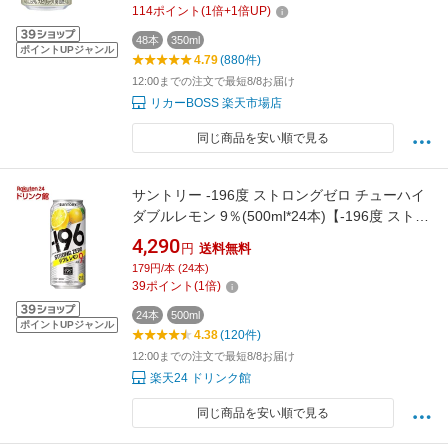
114
ポイント
(
1
倍+
1
倍UP)
48本
350ml
ポイントUPジャンル
4.79
(880件)
12:00までの注文で最短8/8お届け
リカーBOSS 楽天市場店
同じ商品を安い順で見る
サントリー -196度 ストロングゼロ チューハイ
ダブルレモン 9％(500ml*24本)【-196度 ストロ
ングゼロ】[レモンサワー 缶チューハイ スト缶]
4,290
円
送料無料
179円/本 (24本)
39
ポイント
(
1
倍)
24本
500ml
ポイントUPジャンル
4.38
(120件)
12:00までの注文で最短8/8お届け
楽天24 ドリンク館
同じ商品を安い順で見る