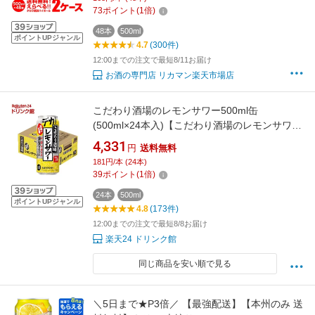
73
ポイント
(
1
倍)
48本
500ml
ポイントUPジャンル
4.7
(300件)
12:00までの注文で最短8/11お届け
お酒の専門店 リカマン楽天市場店
こだわり酒場のレモンサワー500ml缶
(500ml×24本入)【こだわり酒場のレモンサワ
ー】[レモンサワー 缶チューハイ]
4,331
円
送料無料
181円/本 (24本)
39
ポイント
(
1
倍)
24本
500ml
ポイントUPジャンル
4.8
(173件)
12:00までの注文で最短8/8お届け
楽天24 ドリンク館
同じ商品を安い順で見る
＼5日まで★P3倍／ 【最強配送】【本州のみ 送