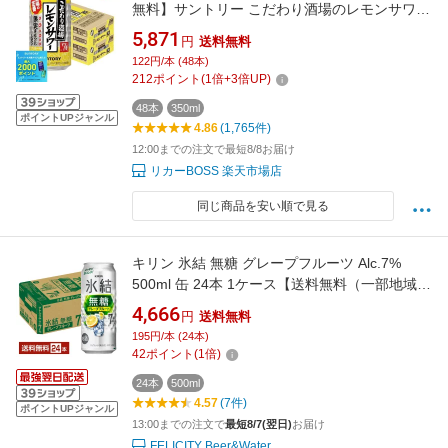
無料】サントリー こだわり酒場のレモンサワー
350ml×2ケース/48本 YTR 酎ハイ syn
5,871
円
送料無料
122円/本 (48本)
212
ポイント
(
1
倍+
3
倍UP)
48本
350ml
ポイントUPジャンル
4.86
(1,765件)
12:00までの注文で最短8/8お届け
リカーBOSS 楽天市場店
同じ商品を安い順で見る
キリン 氷結 無糖 グレープフルーツ Alc.7%
500ml 缶 24本 1ケース【送料無料（一部地域除
く）】 チューハイ 氷結無糖グレープフルーツ
4,666
円
送料無料
7% キリンビール
195円/本 (24本)
42
ポイント
(
1
倍)
24本
500ml
4.57
(7件)
ポイントUPジャンル
13:00までの注文で
最短8/7(翌日)
お届け
FELICITY Beer&Water