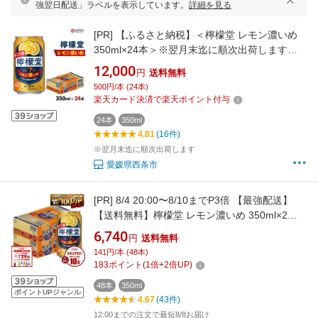
強翌日配送」ラベルを表示しています。
詳細を見る
[PR]
【ふるさと納税】＜檸檬堂 レモン濃いめ
350ml×24本＞※翌月末迄に順次出荷します。
レモンチューハイ レモンサワー お酒 酎ハイ ア
12,000
円
送料無料
ルコール 7% ギフト 贈り物 前割り スピリッツ
500円/本 (24本)
リキュール コカ・コーラ西条工場で生産 愛媛
楽天カード決済で楽天ポイント付与
県 西条市【常温】
24本
350ml
4.81
(16件)
※翌月末迄に順次出荷します
愛媛県西条市
[PR]
8/4 20:00〜8/10までP3倍 【最強配送】
【送料無料】檸檬堂 レモン濃いめ 350ml×2ケ
ース/48本【一部地域送料無料対象外】 syn
6,740
円
送料無料
141円/本 (48本)
183
ポイント
(
1
倍+
2
倍UP)
48本
350ml
ポイントUPジャンル
4.67
(43件)
12:00までの注文で最短8/8お届け