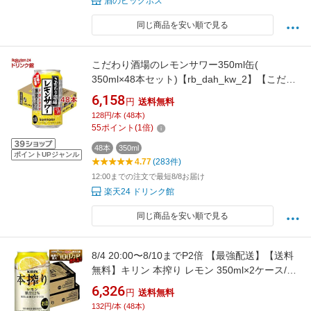
酒のビッグボス
同じ商品を安い順で見る
こだわり酒場のレモンサワー350ml缶(
350ml×48本セット)【rb_dah_kw_2】【こだわ
り酒場のレモンサワー】[レモンサワー 缶チュ
6,158
円
送料無料
ーハイ]
128円/本 (48本)
55
ポイント
(
1
倍)
48本
350ml
ポイントUPジャンル
4.77
(283件)
12:00までの注文で最短8/8お届け
楽天24 ドリンク館
同じ商品を安い順で見る
8/4 20:00〜8/10までP2倍 【最強配送】【送料
無料】キリン 本搾り レモン 350ml×2ケース/48
本 YTR syn
6,326
円
送料無料
132円/本 (48本)