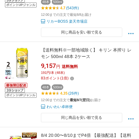
48本
500ml
ポイントUPジャンル
4.7
(543件)
12:00までの注文で最短8/8お届け
リカーBOSS 楽天市場店
同じ商品を安い順で見る
【送料無料※一部地域除く】 キリン 本搾り レ
モン 500ml 48本 2ケース
9,157
円
送料無料
191円/本 (48本)
83
ポイント
(
1
倍)
48本
500ml
4.35
(26件)
ポイントUPジャンル
12:00までの注文で
最短8/7(翌日)
お届け
わいわい卓杯便
同じ商品を安い順で見る
8/4 20:00〜8/10までP4倍 【最強配送】【送料