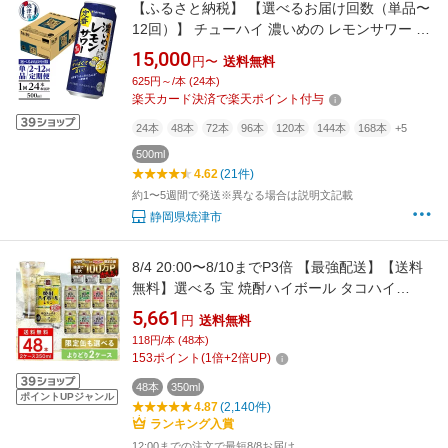
【ふるさと納税】 【選べるお届け回数（単品〜
12回）】 チューハイ 濃いめの レモンサワー サ
ッポロ sapporo 500ml缶 24本 1箱 単品 定期便
15,000
円〜
送料無料
サッポロビール 焼津 a15-656
625円～/本 (24本)
楽天カード決済で楽天ポイント付与
24本
48本
72本
96本
120本
144本
168本
+5
500ml
4.62
(21件)
約1〜5週間で発送※異なる場合は説明文記載
静岡県焼津市
8/4 20:00〜8/10までP3倍 【最強配送】【送料
無料】選べる 宝 焼酎ハイボール タコハイ
350ml×48本 2ケースセット ハイボール takara
5,661
円
送料無料
宝焼酎ハイボール 宝 ハイボール よりどり
118円/本 (48本)
153
ポイント
(
1
倍+
2
倍UP)
48本
350ml
ポイントUPジャンル
4.87
(2,140件)
ランキング入賞
12:00までの注文で最短8/8お届け