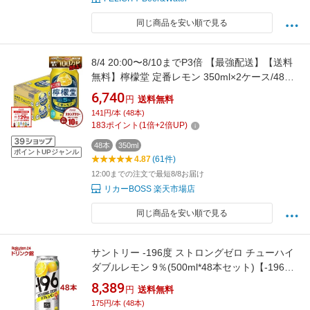
同じ商品を安い順で見る
8/4 20:00〜8/10までP3倍 【最強配送】【送料
無料】檸檬堂 定番レモン 350ml×2ケース/48本
【一部地域送料無料対象外】 syn
6,740
円
送料無料
141円/本 (48本)
183
ポイント
(
1
倍+
2
倍UP)
48本
350ml
ポイントUPジャンル
4.87
(61件)
12:00までの注文で最短8/8お届け
リカーBOSS 楽天市場店
同じ商品を安い順で見る
サントリー -196度 ストロングゼロ チューハイ
ダブルレモン 9％(500ml*48本セット)【-196度
ストロングゼロ】[レモンサワー 缶チューハイ
8,389
円
送料無料
スト缶]
175円/本 (48本)