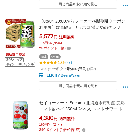
同じ商品を安い順で見る
【08/04 20:00から メーカー横断割引クーポン
利用可】数量限定 サッポロ 濃いめのグレフル
サワー 350ml 缶 24本×2ケース（48本）【送料
5,577
円
送料無料
無料（一部地域除く）】 チューハイ グレープ
116円/本 (48本)
フルーツ サッポロビール
50
ポイント
(
1
倍)
48本
350ml
4.89
(27件)
ポイントUPジャンル
13:00までの注文で
最短8/7(翌日)
お届け
FELICITY Beer&Water
同じ商品を安い順で見る
セイコーマート Secoma 北海道余市町産 完熟
トマト酎ハイ 350ml 24本入 トマトサワー トマ
トチューハイ 送料無料 ケース
4,380
円
送料無料
183円/本 (24本)
390
ポイント
(
1
倍+
9
倍UP)