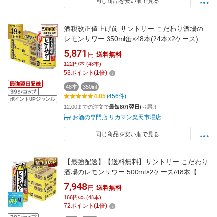
同じ商品を安い順で見る
酒税改正値上げ前 サントリー こだわり酒場の
レモンサワー 350ml缶×48本(24本×2ケース) 送
料無料 チューハイ ケース 詰め合わせ サワー レ
5,871
円
送料無料
モン AIB
122円/本 (48本)
53
ポイント
(
1
倍)
48本
350ml
4.85
(456件)
ポイントUPジャンル
12:00までの注文で
最短8/7(翌日)
お届け
お酒の専門店 リカマン楽天市場店
同じ商品を安い順で見る
【最強配送】【送料無料】サントリー こだわり
酒場のレモンサワー 500ml×2ケース/48本【一
部地域送料無料対象外】
7,948
円
送料無料
166円/本 (48本)
72
ポイント
(
1
倍)