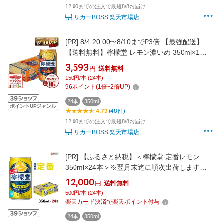
12:00までの注文で最短8/8お届け
リカーBOSS 楽天市場店
[PR]
8/4 20:00〜8/10までP3倍 【最強配送】
【送料無料】檸檬堂 レモン濃いめ 350ml×1ケ
ース/24本【一部地域送料無料対象外】 syn
3,593
円
送料無料
150円/本 (24本)
96
ポイント
(
1
倍+
2
倍UP)
24本
350ml
ポイントUPジャンル
4.73
(48件)
12:00までの注文で最短8/8お届け
リカーBOSS 楽天市場店
[PR]
【ふるさと納税】＜檸檬堂 定番レモン
350ml×24本＞※翌月末迄に順次出荷します。
コカ・コーラ西条工場で生産 レモンサワー お
12,000
円
送料無料
酒 チューハイ 酎ハイ 缶 飲料 ドリンク 飲み物
500円/本 (24本)
アルコール 前割り スピリッツ リキュール 愛媛
楽天カード決済で楽天ポイント付与
県 西条市【常温】
24本
350ml