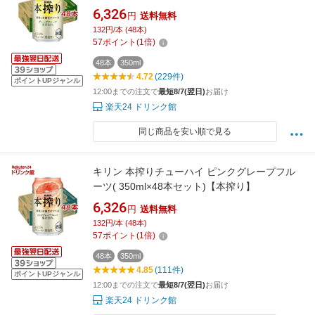
6,326
円
送料無料
132円/本 (48本)
57
ポイント
(
1
倍)
48本
350ml
4.72
(229件)
ポイントUPジャンル
12:00までの注文で
最短8/7(翌日)
お届け
楽天24 ドリンク館
同じ商品を安い順で見る
キリン 本搾りチューハイ ピンクグレープフル
ーツ( 350ml×48本セット)【本搾り】
6,326
円
送料無料
132円/本 (48本)
57
ポイント
(
1
倍)
48本
350ml
4.85
(111件)
ポイントUPジャンル
12:00までの注文で
最短8/7(翌日)
お届け
楽天24 ドリンク館