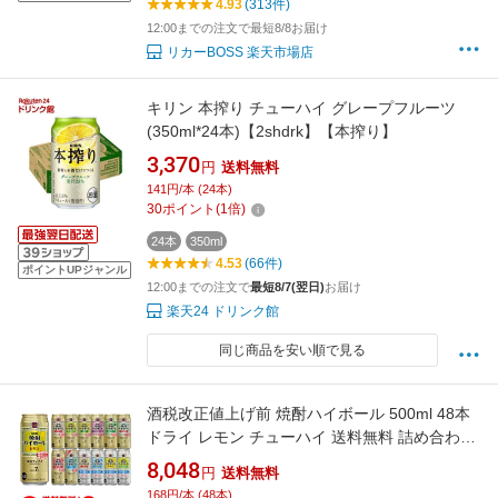
4.93
(313件)
12:00までの注文で最短8/8お届け
リカーBOSS 楽天市場店
キリン 本搾り チューハイ グレープフルーツ
(350ml*24本)【2shdrk】【本搾り】
3,370
円
送料無料
141円/本 (24本)
30
ポイント
(
1
倍)
24本
350ml
4.53
(66件)
ポイントUPジャンル
12:00までの注文で
最短8/7(翌日)
お届け
楽天24 ドリンク館
同じ商品を安い順で見る
酒税改正値上げ前 焼酎ハイボール 500ml 48本
ドライ レモン チューハイ 送料無料 詰め合わせ
お好きな タカラ よりどり 選べる 2ケース 缶チ
8,048
円
送料無料
ューハイ 宝 宝酒造 宝焼酎ハイボール 長S
168円/本 (48本)