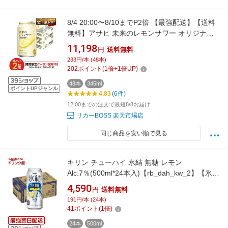
8/4 20:00〜8/10までP2倍 【最強配送】【送料
無料】アサヒ 未来のレモンサワー オリジナル
レモンサワー 345ml×2ケース/48本
11,198
円
送料無料
233円/本 (48本)
202
ポイント
(
1
倍+
1
倍UP)
48本
345ml
ポイントUPジャンル
4.83
(6件)
12:00までの注文で最短8/8お届け
リカーBOSS 楽天市場店
同じ商品を安い順で見る
キリン チューハイ 氷結 無糖 レモン
Alc.7％(500ml*24本入)【rb_dah_kw_2】【氷
結】[レモンサワー]
4,590
円
送料無料
191円/本 (24本)
41
ポイント
(
1
倍)
24本
500ml