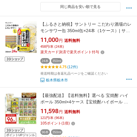
同じ商品を安い順で見る
【ふるさと納税】サントリー こだわり酒場のレ
モンサワー缶 350ml缶×24本（1ケース）| サン
トリー レモンサワー 家飲み 宅飲み | サントリ
11,000
円
送料無料
ー 缶 セット ギフト お酒 お取り寄せ 詰め合わ
458円/本 (24本)
せ SUNTORY チューハイ サワー 家飲み 宅飲み
楽天カード決済で楽天ポイント付与
24本
350ml
4.75
(12件)
発送時期は各返礼品ページをご確認ください
栃木県栃木市
【最強配送】【送料無料】選べる 宝焼酎 ハイ
ボール 350ml×4ケース【宝焼酎ハイボール タ
カラ ハイボール】
11,598
円
送料無料
121円/本 (96本)
105
ポイント
(
1
倍)
96本
350ml
ポイントUPジャンル