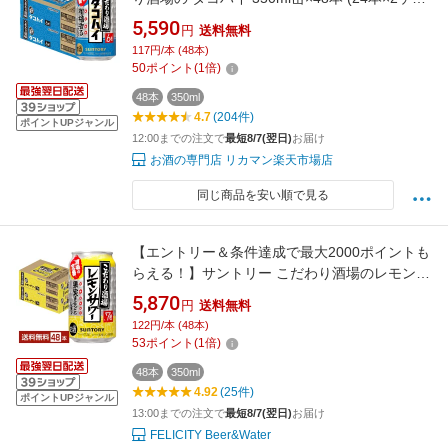
ス) チューハイ サワー プレーン サワー 缶チュ
5,590
円
送料無料
ーハイ AIB
117円/本 (48本)
50
ポイント
(
1
倍)
48本
350ml
4.7
(204件)
ポイントUPジャンル
12:00までの注文で
最短8/7(翌日)
お届け
お酒の専門店 リカマン楽天市場店
同じ商品を安い順で見る
【エントリー＆条件達成で最大2000ポイントも
らえる！】サントリー こだわり酒場のレモンサ
ワー 350ml 缶 24本×2ケース（48本）【送料無
5,870
円
送料無料
料（一部地域除く）】 チューハイ レモンサワ
122円/本 (48本)
ー サントリービール
53
ポイント
(
1
倍)
48本
350ml
4.92
(25件)
ポイントUPジャンル
13:00までの注文で
最短8/7(翌日)
お届け
FELICITY Beer&Water