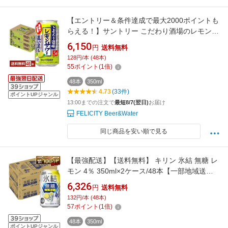
【エントリー＆条件達成で最大2000ポイントも
らえる！】サントリー こだわり酒場のレモンサ
ワー 追い足しレモン 350ml 缶 24本×2ケース
6,150
円
送料無料
（48本）【送料無料（一部地域除く）】 チュー
128円/本 (48本)
ハイ レモンサワー サントリービール
55
ポイント
(
1
倍)
48本
350ml
4.73
(33件)
ポイントUPジャンル
13:00までの注文で
最短8/7(翌日)
お届け
FELICITY Beer&Water
同じ商品を安い順で見る
【最強配送】【送料無料】 キリン 氷結 無糖 レ
モン 4％ 350ml×2ケース/48本【一部地域送料
無料対象外】 レモンサワー チューハイ YTR
6,326
円
送料無料
132円/本 (48本)
57
ポイント
(
1
倍)
48本
350ml
ポイントUPジャンル