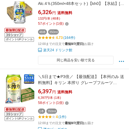
Alc.4％(350ml×48本セット)【kh0】【氷結】[レ
モンサワー]
6,326
円
送料無料
132円/本 (48本)
57
ポイント
(
1
倍)
48本
350ml
4.73
(164件)
ポイントUPジャンル
12:00までの注文で
最短8/7(翌日)
お届け
楽天24 ドリンク館
同じ商品を安い順で見る
＼5日まで★P3倍／ 【最強配送】【本州のみ 送
料無料】キリン 本搾り グレープフルーツ
350ml×2ケース/48本《048》『IAS』 缶チュー
6,397
円
送料無料
ハイ 酎ハイ チュウハイ グレフルサワー グレー
6,397円/本 (1本)
プフルーツサワー
58
ポイント
(
1
倍)
1本
350ml
4
(1件)
ポイントUPジャンル
12:00までの注文で
最短8/7(翌日)
お届け