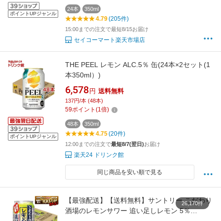
24本
350ml
ポイントUPジャンル
4.79
(205件)
15:00までの注文で最短8/15お届け
セイコーマート楽天市場店
THE PEEL レモン ALC.5％ 缶(24本×2セット(1
本350ml）)
6,578
円
送料無料
137円/本 (48本)
59
ポイント
(
1
倍)
48本
350ml
4.75
(20件)
ポイントUPジャンル
12:00までの注文で
最短8/7(翌日)
お届け
楽天24 ドリンク館
同じ商品を安い順で見る
【最強配送】【送料無料】サントリー こだわり
26,170件
酒場のレモンサワー 追い足しレモン 5％