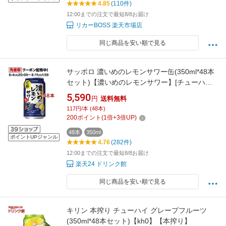
4.85
(110件)
12:00までの注文で最短8/8お届け
リカーBOSS 楽天市場店
同じ商品を安い順で見る
サッポロ 濃いめのレモンサワー缶(350ml*48本
セット)【濃いめのレモンサワー】[チューハイ
レモンサワー 缶チューハイ]
5,590
円
送料無料
117円/本 (48本)
200
ポイント
(
1
倍+
3
倍UP)
48本
350ml
ポイントUPジャンル
4.76
(282件)
12:00までの注文で最短8/8お届け
楽天24 ドリンク館
同じ商品を安い順で見る
キリン 本搾り チューハイ グレープフルーツ
(350ml*48本セット)【kh0】【本搾り】