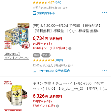
4.67
(6件)
※翌月末迄に順次出荷します
愛媛県西条市
[PR]
8/4 20:00〜8/10までP3倍 【最強配送】
【送料無料】檸檬堂 甘くない檸檬堂 無糖にご
りレモン 5% 350ml×2ケース/48本【一部地域送
6,734
円
送料無料
料無料対象外】レモン 無糖 チューハイ 5% ア
140円/本 (48本)
ルコール syn
183
ポイント
(
1
倍+
2
倍UP)
48本
350ml
ポイントUPジャンル
4.94
(18件)
12:00までの注文で最短8/8お届け
リカーBOSS 楽天市場店
キリン 本搾り チューハイ レモン(350ml*48本
セット)【kh0】【rb_dah_kw_2】【本搾り】[レ
モンサワー]
6,326
円
送料無料
132円/本 (48本)
57
ポイント
(
1
倍)