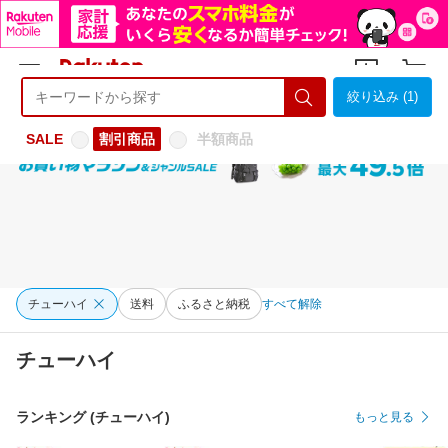
絞り込み (1)
ようこそ 楽天市場へ
ログイン
会員登録
SALE
割引商品
半額商品
チューハイ
送料
ふるさと納税
すべて解除
チューハイ
ランキング (チューハイ)
もっと見る