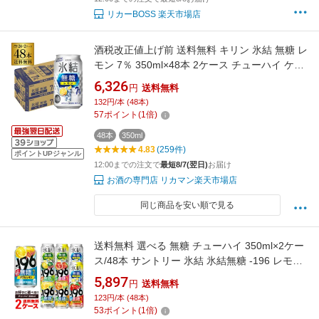
リカーBOSS 楽天市場店
酒税改正値上げ前 送料無料 キリン 氷結 無糖 レ
モン 7％ 350ml×48本 2ケース チューハイ ケー
ス 詰め合わせ サワー 無糖レモン レモンサワー
6,326
円
送料無料
KIRIN AIB
132円/本 (48本)
57
ポイント
(
1
倍)
48本
350ml
4.83
(259件)
ポイントUPジャンル
12:00までの注文で
最短8/7(翌日)
お届け
お酒の専門店 リカマン楽天市場店
同じ商品を安い順で見る
送料無料 選べる 無糖 チューハイ 350ml×2ケー
ス/48本 サントリー 氷結 氷結無糖 -196 レモン
GF シークワーサー オレンジ＆レモン 限定
5,897
円
送料無料
123円/本 (48本)
53
ポイント
(
1
倍)