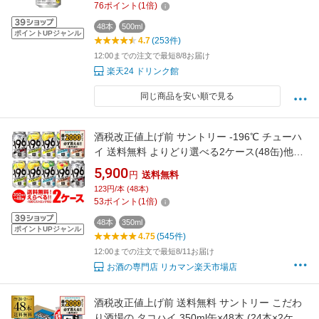
76
ポイント
(
1
倍)
48本
500ml
ポイントUPジャンル
4.7
(253件)
12:00までの注文で最短8/8お届け
楽天24 ドリンク館
同じ商品を安い順で見る
酒税改正値上げ前 サントリー -196℃ チューハ
イ 送料無料 よりどり選べる2ケース(48缶)他と
同梱不可 サントリー -196 缶チューハイ 48本
5,900
円
送料無料
(24本×2) 長S
123円/本 (48本)
53
ポイント
(
1
倍)
48本
350ml
ポイントUPジャンル
4.75
(545件)
12:00までの注文で最短8/11お届け
お酒の専門店 リカマン楽天市場店
酒税改正値上げ前 送料無料 サントリー こだわ
り酒場の タコハイ 350ml缶×48本 (24本×2ケー