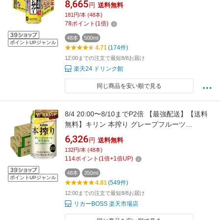
8,665
円
送料無料
181円/本 (48本)
78
ポイント
(
1
倍)
48本
500ml
ポイントUPジャンル
4.71
(174件)
12:00までの注文で最短8/8お届け
楽天24 ドリンク館
同じ商品を安い順で見る
8/4 20:00〜8/10までP2倍 【最強配送】【送料
無料】キリン 本搾り グレープフルーツ
350ml×2ケース/48本 YTR syn
6,326
円
送料無料
132円/本 (48本)
114
ポイント
(
1
倍+
1
倍UP)
48本
350ml
ポイントUPジャンル
4.81
(549件)
12:00までの注文で最短8/8お届け
リカーBOSS 楽天市場店