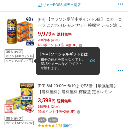
リカーBOSS 楽天市場店
[PR]
【マラソン期間中ポイント5倍】 コカ・コ
ーラ こだわりレモンサワー 檸檬堂 レモン濃い
め 500ml 缶 アルコール分7% 24本入り×2ケー
9,979
円
送料無料
ス【送料無料】
208円/本 (48本)
450
ポイント
(
1
倍+
4
倍UP)
48本
500ml
ソーシャルギフトとは
NEW
ポイントUPジャンル
4.5
(4件)
相手の住所を知らなくても、
OK
ソーシャルギフト可
SNSやメールなどでギフト
注文確認の翌日以降2-4営業日以内に出荷
が贈れます。
北の檸檬屋
[PR]
8/4 20:00〜8/10までP3倍 【最強配送】
【送料無料】送料無料 檸檬堂 定番レモン
350ml×1ケース/24本 syn
3,598
円
送料無料
150円/本 (24本)
96
ポイント
(
1
倍+
2
倍UP)
24本
350ml
ポイントUPジャンル
4.78
(86件)