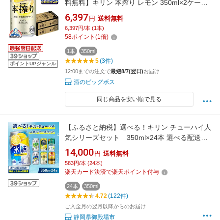
料無料】キリン 本搾り レモン 350ml×2ケー
ス/48本《048》『IAS』 レモンサワー 缶チュー
6,397
円
送料無料
ハイ 酎ハイ チュウハイ サワー レモンサワー
6,397円/本 (1本)
58
ポイント
(
1
倍)
1本
350ml
5
(3件)
ポイントUPジャンル
12:00までの注文で
最短8/7(翌日)
お届け
酒のビッグボス
同じ商品を安い順で見る
【ふるさと納税】選べる！キリン チューハイ人
気シリーズセット 350ml×24本 選べる配送回
数 | 定期便 酎ハイ お酒 詰合わせ アソート 飲み
14,000
円
送料無料
比べ 氷結 ストロング 無糖 本搾り 麒麟特製 レ
583円/本 (24本)
モン グレープフルーツ 御殿場 晩酌 家飲み 宅飲
楽天カード決済で楽天ポイント付与
み パーティ BBQ イベント
24本
350ml
4.72
(122件)
ご入金月の翌月以降からのお届け
静岡県御殿場市