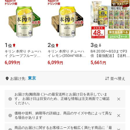
1
2
3
位
位
位
キリン 本搾り チューハ
キリン 本搾り チューハ
8/4 20:00〜8/10までP3
イ グレープフルーツ
イ レモン(350ml*48本セ
倍 【最強配送】【送料無
(350ml*48本セット)
ット)【kh0】
料】選べる 宝 焼酎ハイ
6,099
6,099
5,661
円
円
円
【kh0】【本搾り】
【rb_dah_kw_2】【本搾
ボール タコハイ
り】[レモンサワー]
350ml×48本 2ケー…
東京
お届け先:
並べ替え
お届け先(離島除く)への最安送料とお届け日を表示していま
す。 お届け日は目安のため、正確な情報は注文画面でご確認
ください。
価格や送料、納期等の詳細は、商品のサイズや色によって異な
る場合があります
商品のお届けに関するお客様ニーズを幅広く満たす商品に「最