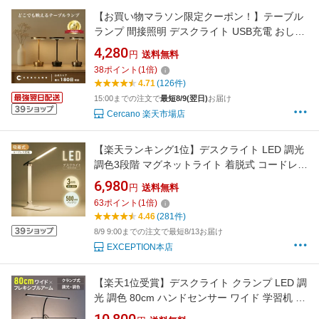
【お買い物マラソン限定クーポン！】テーブル
ランプ 間接照明 デスクライト USB充電 おしゃ
れ コードレス 調光 タッチセンサー アンティー
4,280
円
送料無料
ク 北欧風 LED 神奈川県発ブランド Cercano公
38
ポイント
(
1
倍)
式店
4.71
(126件)
15:00までの注文で
最短8/9(翌日)
お届け
Cercano 楽天市場店
【楽天ランキング1位】デスクライト LED 調光
調色3段階 マグネットライト 着脱式 コードレス
目に優しい 電気スタンド テーブルスタンド 省
6,980
円
送料無料
エネ 500mAh バッテリー タッチセンサー 角度
63
ポイント
(
1
倍)
調節可能 スタンドライト テーブルライトn-
4.46
(281件)
00005
8/9 9:00までの注文で最短8/13お届け
EXCEPTION本店
【楽天1位受賞】デスクライト クランプ LED 調
光 調色 80cm ハンドセンサー ワイド 学習机 お
しゃれ モニターライト 電気スタンド LEDライ