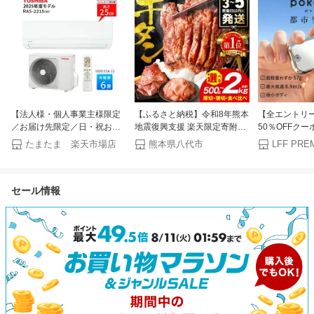
【法人様・個人事業主様限定
【ふるさと納税】令和8年熊本
【全エントリー
／お届け先限定／日・祝お届
地震復興支援 楽天限定寄附額
50％OFFクー
け不可】東芝 エアコン 6畳
【訳あり】牛タン 500g〜2kg
冠☆めざまし
たまたま 楽天市場店
熊本県八代市
LFF PRE
RAS-2215-W 2025年モデル
肉 牛肉 訳あり 牛タン 冷凍 小
2026新作 ハ
おもに6畳用 エアコン 6畳 単
分け 厚切り 薄切り 食べ比べ
ケファン 超軽量
相100V ルームエアコン 家庭
500g 1kg 1.5kg 2kg 牛 人気 ビ
扇風機 強風 
セール情報
用エアコン シリーズ 高さ250
ーフ 牛たん ふるさと納税 ラ
小型扇風機 携
スタンダードモデル コンパク
ンキング スピード発送 送料無
風機 扇風機 
トサイズ
料
対策 グッズ 
Lafuture