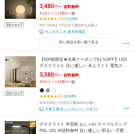
シリコン製 間接照明 卓上ランプ テーブルライ
3,480
円〜
送料無料
ト LED コードレス 充電式 ベッドサイド 月ライ
31
ポイント
(
1
倍)
〜
ト 球形 丸型 月型 インテリア照明 玄関 廊下 寝
4.25
(122件)
室 おしゃれ 3段階調光 wasser55
8/10 15:00までの注文で最短8/11お届け
モニカモニカ 楽天市場店
同じ商品を安い順で見る
【500枚限定★先着クーポンで51％OFF】LED
デスクライト 目に優しい 卓上ライト 電気スタ
ンド テーブルライト LEDライト USB充電 5段
3,580
円〜
送料無料
階調色 ルームライト タイマー機能 照明器具 学
32
ポイント
(
1
倍)
〜
習机 勉強机 読書 ブルーライト対策 おしゃれ 母
の日 （T）
4.5
(314件)
8/10 8:00までの注文で最短8/15お届け
京童工房(きょうわらべこうぼう)
デスクライト 学習机 おしゃれ テーブルランプ
PDL-101-W送料無料 目に優しい 明るい 可愛い