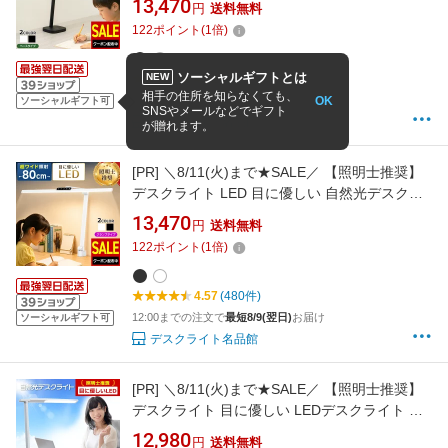
13,470
円
送料無料
イプ ベース設置 電気スタンド LED デスクスタ
122
ポイント
(
1
倍)
ンド 学習机 おしゃれ ディスプレイ 2台 幅広 照
射範囲 デュアル 高演色性 無段階調光 広い
ソーシャルギフトとは
NEW
4.82
(139件)
相手の住所を知らなくても、
OK
12:00までの注文で
最短8/9(翌日)
お届け
ソーシャルギフト可
SNSやメールなどでギフト
デスクライト名品館
が贈れます。
[PR]
＼8/11(火)まで★SALE／ 【照明士推奨】
デスクライト LED 目に優しい 自然光デスクラ
イト ワイド クランプ式 高演色Ra95 JIS AA形
13,470
円
送料無料
セード幅80cm 広範囲 調光 調色 LEDデスクラ
122
ポイント
(
1
倍)
イト 電気スタンド デスクスタンド 学習机 勉強
PC作業 マルチモニター ディスプレイ2台 2年保
4.57
(480件)
証
12:00までの注文で
最短8/9(翌日)
お届け
ソーシャルギフト可
デスクライト名品館
[PR]
＼8/11(火)まで★SALE／ 【照明士推奨】
デスクライト 目に優しい LEDデスクライト 自
然光デスクライト テレワーク スタンド LED デ
12,980
円
送料無料