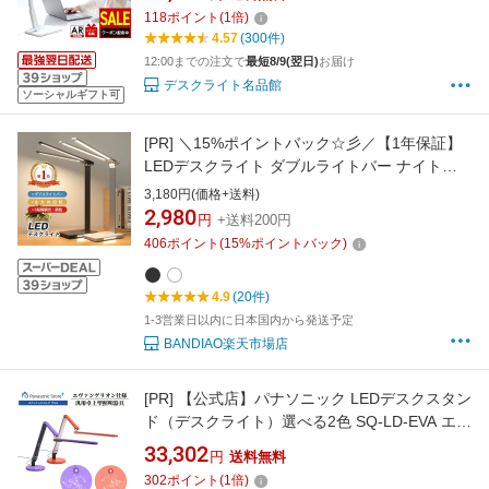
スクスタンド 子供 学習机 勉強 LEDデスクスタ
118
ポイント
(
1
倍)
ンド おしゃれ ディスプレイ スタディライト 自
4.57
(300件)
然光 ジェントライト 高演色性 無段階調光
12:00までの注文で
最短8/9(翌日)
お届け
デスクライト名品館
ソーシャルギフト可
[PR]
＼15%ポイントバック☆彡／【1年保証】
LEDデスクライト ダブルライトバー ナイトラ
イト付き スタンドライト 目に優しい おしゃれ
3,180円(価格+送料)
コンパクト 多機能調光・調色 多角度調整 LED
2,980
円
+送料200円
ライト 読書灯 学習机 ライト 学習ライト 広範囲
406
ポイント
(
15
%ポイントバック)
明るい 子供 見守り
4.9
(20件)
1-3営業日以内に日本国内から発送予定
BANDIAO楽天市場店
[PR]
【公式店】パナソニック LEDデスクスタン
ド（デスクライト）選べる2色 SQ-LD-EVA エヴ
ァンゲリオン 初号機モデル 2号機モデル LED
33,302
円
送料無料
照明 調光 文字くっきり光 パソコンくっきり光
302
ポイント
(
1
倍)