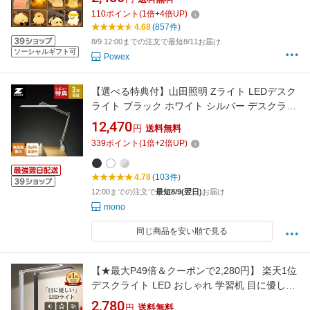
階調光 ベッドサイドランプ 卓上 シリコン 卓上
110
ポイント
(
1
倍+
4
倍UP)
補助灯 常夜灯 停電灯 目に優しい USB充電 LED
4.68
(857件)
ルームライト 授乳 寝室 父の日 ギフト
8/9 12:00までの注文で最短8/11お届け
ソーシャルギフト可
Powex
【選べる特典付】山田照明 Zライト LEDデスク
ライト ブラック ホワイト シルバー デスクライ
ト 目に優しい led デスクライト クランプ式 明
12,470
円
送料無料
るい 調光 高演色 JIS規格 卓上ライト おしゃれ
339
ポイント
(
1
倍+
2
倍UP)
学習机 LEDライト スタンドライト 卓上 眩しく
ない デスクライト LED 3年保証
4.78
(103件)
12:00までの注文で
最短8/9(翌日)
お届け
mono
同じ商品を安い順で見る
【★最大P49倍＆クーポンで2,280円】 楽天1位
デスクライト LED おしゃれ 学習机 目に優しい
スタンドライト 卓上 明るさ調整 5段階調色 無
2,780
円
送料無料