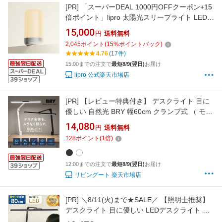
[PR]
「スーパーDEAL 1000円OFFクーポン+15
倍ポイント」lipro 太陽光スリープライト LED
ナイトライト ベッドサイドランプ 3000K電球
15,000
円
送料無料
色 睡眠前の光環境 低ブルーライト RG0 フリッ
2,045
ポイント
(
15
%ポイントバック)
カーレス 無段階調光 おやすみモード 上面フル
4.76
(17件)
タッチ コードレス Type-C充電 寝室 夜間照明
15:00までの注文で
最短8/9(翌日)
お届け
lipro 公式楽天市場店
[PR]
【レビュー特典付き】 デスクライト 目に
優しい 自然光 BRY 幅60cm クランプ式 （ モニ
ターライト ワイド設計 大きい LED デスクスタ
14,080
円
送料無料
ンド 学習机 おしゃれ ディスプレイ 2台 幅広 照
128
ポイント
(
1
倍)
射範囲 無段階調光 無段階調色 タイマー 広い 勉
強 組立不要 ）
12:00までの注文で
最短8/9(翌日)
お届け
リビングート 楽天市場店
[PR]
＼8/11(火)まで★SALE／ 【照明士推奨】
デスクライト 目に優しい LEDデスクライト 勉
強 大きい 自然光デスクライト ワイド ベースタ