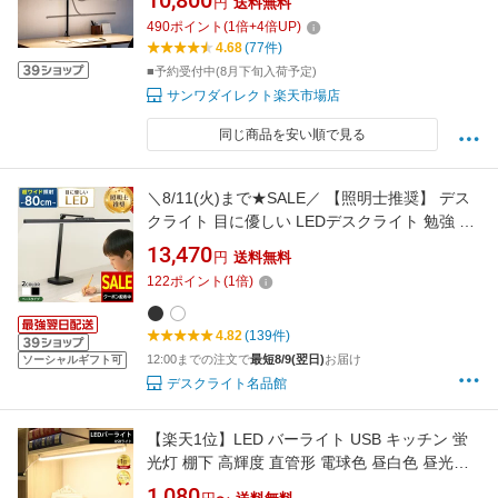
10,800
円
送料無料
ト 卓上ライト クランプ式 センサーでオンオフ
490
ポイント
(
1
倍+
4
倍UP)
暖色 コンセント 広範囲点灯 子供 読書 勉強
4.68
(77件)
■予約受付中(8月下旬入荷予定)
サンワダイレクト楽天市場店
同じ商品を安い順で見る
＼8/11(火)まで★SALE／ 【照明士推奨】 デス
クライト 目に優しい LEDデスクライト 勉強 大
きい 自然光デスクライト ワイド ベースタイプ
13,470
円
送料無料
ベース設置 電気スタンド LED デスクスタンド
122
ポイント
(
1
倍)
学習机 おしゃれ ディスプレイ 2台 幅広 照射範
囲 デュアル 高演色性 無段階調光 広い
4.82
(139件)
12:00までの注文で
最短8/9(翌日)
お届け
ソーシャルギフト可
デスクライト名品館
【楽天1位】LED バーライト USB キッチン 蛍
光灯 棚下 高輝度 直管形 電球色 昼白色 昼光色
調色調光 52CM 35CM 100CM チューブライト
1,080