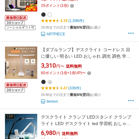
階調光 タッチセンサー 折り畳み式 電気スタン
25
ポイント
(
1
倍)
ド スマホ充電 タイマー付 省エネ 角度調整
newlife2026
4.39
(1,596件)
15:00までの注文で
最短8/9(翌日)
お届け
ソーシャルギフト可
ARTPIECE
【ダブルランプ】デスクライト コードレス 目
に優しい 明るい LED おしゃれ 調光 調色 学習
机T型 スタンドライト 充電式 ダブル光源 充電
3,310
円〜
送料無料
電気スタンド 学習用 ナイトライト 卓上led 勉
60
ポイント
(
1
倍+
1
倍UP)
〜
強机 LEDライト 子供 5段階調光 無段階調色 読
書 部屋 寝室
4.47
(336件)
15:00までの注文で
最短8/9(翌日)
お届け
ilemon
デスクライト クランプ LEDスタンド クランプ
ライト LED デスクライト led 学習机 おしゃれ
電気スタンド 卓上 学習用 目に優しい 寝室 スタ
6,980
円
送料無料
ンドライト 調光式 ledスタンド ライト照明 LED