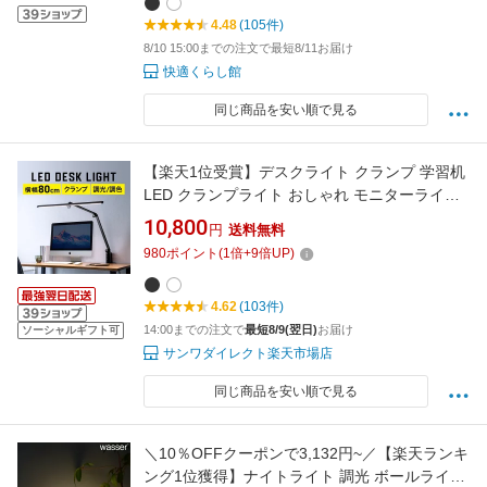
書灯 卓上ライト デスクランプ 照明おしゃれ
4.48
(105件)
8/10 15:00までの注文で最短8/11お届け
快適くらし館
同じ商品を安い順で見る
【楽天1位受賞】デスクライト クランプ 学習机
LED クランプライト おしゃれ モニターライト
取り付け LEDライト 調光調色 スクリーンバー
10,800
円
送料無料
ライト 900ルーメン 3関節 幅80cm 照射幅
980
ポイント
(
1
倍+
9
倍UP)
177cm 暖色 パソコンデスク 在宅ワーク
4.62
(103件)
14:00までの注文で
最短8/9(翌日)
お届け
ソーシャルギフト可
サンワダイレクト楽天市場店
同じ商品を安い順で見る
＼10％OFFクーポンで3,132円~／【楽天ランキ
ング1位獲得】ナイトライト 調光 ボールライト