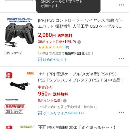
SNSやメールなどでギフト
が贈れます。
yuzurand
[PR]
PS3 コントローラー ワイヤレス 無線 ゲー
ムパッド 振動機能 人間工学 USB ケーブル 6軸
リモートゲームパッド 充電式 USB
2,080
円
送料無料
36
ポイント
(
1
倍+
1
倍UP)
3.8
(5件)
12:00までの注文で
最短8/8(翌日)
お届け
ゆめのセレクト
[PR]
電源ケーブル(メガネ型) PS4 PS3
中古
PS2 PS プレステ4 プレステ3 PS2 PS[ 中古品 ]
中古品-可
950
円
送料無料
8
ポイント
(
1
倍)
1〜3日以内にお届け予定(沖縄・離島除く)
ゲームリサイクルDAICHU
PS3 初期型 本体【すぐ遊べるセット】
中古