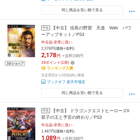
同じ商品を安い順で見る
【中古】 信長の野望 天道 With パワ
中古
ーアップキット／PS3
中古品-非常に良い
2,376円(価格+送料)
2,178
円
+送料198円
19
ポイント
(
1
倍)
ランキング入賞
注文翌日から5日以内に発送
ブックオフ 楽天市場店
同じ商品を安い順で見る
【中古】 ドラゴンクエストヒーローズII
中古
双子の王と予言の終わり／PS3
中古品-非常に良い
1,487円(価格+送料)
1,089
円
+送料398円