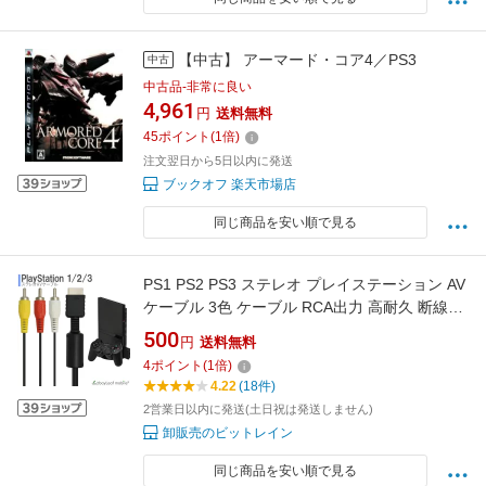
【中古】 アーマード・コア4／PS3
中古
中古品-非常に良い
4,961
円
送料無料
45
ポイント
(
1
倍)
注文翌日から5日以内に発送
ブックオフ 楽天市場店
同じ商品を安い順で見る
PS1 PS2 PS3 ステレオ プレイステーション AV
ケーブル 3色 ケーブル RCA出力 高耐久 断線防
止 出力 TV 映像 1.8m
500
円
送料無料
4
ポイント
(
1
倍)
4.22
(18件)
2営業日以内に発送(土日祝は発送しません)
卸販売のビットレイン
同じ商品を安い順で見る