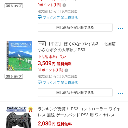
9
ポイント
(
1
倍)
注文翌日から5日以内に発送
ブックオフ 楽天市場店
同じ商品を安い順で見る
【中古】 ぼくのなつやすみ3 ‐北国篇−
中古
小さなボクの大草原／PS3
中古品-非常に良い
3,509
円
送料無料
31
ポイント
(
1
倍)
注文翌日から5日以内に発送
ブックオフ 楽天市場店
同じ商品を安い順で見る
ランキング受賞！ PS3 コントローラー ワイヤ
レス 無線 ゲームパッド PS3 用 ワイヤレスコン
トローラー PS3 用コントローラー 500mAh大
2,080
円
送料無料
容量バッテリー 無線Bluetooth接続 10時間連続