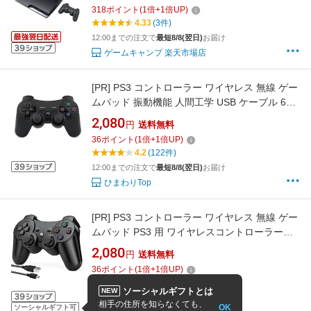
プレイステーション3【中古】
318
ポイント
(
1
倍+
1
倍UP)
4.33
(3件)
12:00までの注文で
最短8/8(翌日)
お届け
ゲームキャンプ 楽天市場店
[PR]
PS3 コントローラー ワイヤレス 無線 ゲー
ムパッド 振動機能 人間工学 USB ケーブル 6軸
リモートゲームパッド 充電式 USB
2,080
円
送料無料
36
ポイント
(
1
倍+
1
倍UP)
4.2
(122件)
12:00までの注文で
最短8/8(翌日)
お届け
ひまわりTop
[PR]
PS3 コントローラー ワイヤレス 無線 ゲー
ムパッド PS3 用 ワイヤレスコントローラー
PS3 用コントローラー 500mAh大容量バッテリ
2,080
円
送料無料
ー 無線Bluetooth接続 10時間連続使用 USB ケ
36
ポイント
(
1
倍+
1
倍UP)
ーブル 振動機能 ワイヤレス3コントローラー
4.22
(204件)
P3/PC対応
ソーシャルギフトとは
NEW
ランキング入賞
相手の住所を知らなくても、
OK
ソーシャルギフト可
12:00までの注文で
最短8/8(翌日)
お届け