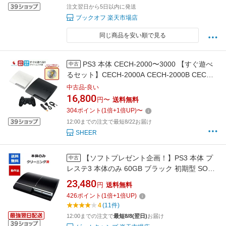
注文翌日から5日以内に発送
ブックオフ 楽天市場店
同じ商品を安い順で見る
PS3 本体 CECH-2000〜3000 【すぐ遊べ
中古
るセット】CECH-2000A CECH-2000B CECH-
2100A CECH-2100B CECH-2500A CECH-
中古品-良い
2500B CECH-3000A CECH-3000B 中古 プレス
16,800
円〜
送料無料
テ3 PlayStation3 プレイステーション3 コント
304
ポイント
(
1
倍+
1
倍UP)
〜
ローラー付き フルセット ブラック ホワイト 送
12:00までの注文で最短8/22お届け
料無料
SHEER
【ソフトプレゼント企画！】PS3 本体 プ
中古
レステ3 本体のみ 60GB ブラック 初期型 SONY
【中古】【ソフトプレゼントの詳細は商品説明
23,480
円
送料無料
の画像をクリック！】
426
ポイント
(
1
倍+
1
倍UP)
4
(11件)
12:00までの注文で
最短8/8(翌日)
お届け