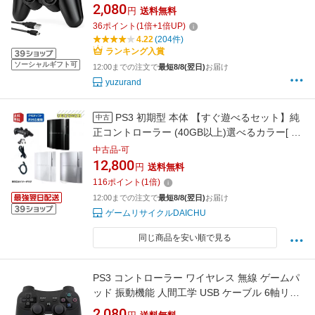
コントローラー 500mAh大容量バッテリー 無線
2,080
円
送料無料
Bluetooth接続 10時間連続使用 USB ケーブル
36
ポイント
(
1
倍+
1
倍UP)
振動機能 ワイヤレス3コントローラー P3/PC対
4.22
(204件)
応
ランキング入賞
ソーシャルギフト可
12:00までの注文で
最短8/8(翌日)
お届け
yuzurand
PS3 初期型 本体 【すぐ遊べるセット】純
中古
正コントローラー (40GB以上)選べるカラー[ ブ
ラック/ホワイト/シルバー ] [CECHH00・
中古品-可
CECHL00]PLAYSTATION 3 プレイステーショ
12,800
円
送料無料
ン3 厚型
116
ポイント
(
1
倍)
12:00までの注文で
最短8/8(翌日)
お届け
ゲームリサイクルDAICHU
同じ商品を安い順で見る
PS3 コントローラー ワイヤレス 無線 ゲームパ
ッド 振動機能 人間工学 USB ケーブル 6軸リモ
ートゲームパッド 充電式 USB
2,080