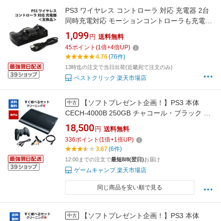
PS3 ワイヤレス コントローラ 対応 充電器 2台
同時充電対応 モーションコントローラも充電可
能 プレステ3 対応 ＜互換品＞ |L
1,099
円
送料無料
45
ポイント
(
1
倍+
4
倍UP)
4.76
(76件)
13時迄の注文で当日出荷(近畿宛て注文のみ)
ベストクリック 楽天市場店
【ソフトプレゼント企画！】PS3 本体
中古
CECH-4000B 250GB チャコール・ブラック す
ぐに遊べるセット HDMIケーブル付き【中古】
18,500
円
送料無料
【ソフトプレゼントの詳細は商品説明の画像を
336
ポイント
(
1
倍+
1
倍UP)
クリック！】
3.67
(6件)
12:00までの注文で
最短8/8(翌日)
お届け
ゲームキャンプ 楽天市場店
同じ商品を安い順で見る
【ソフトプレゼント企画！】PS3 本体
中古