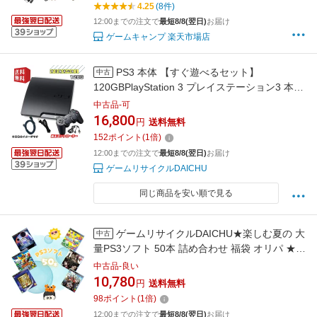
4.25
(8件)
12:00までの注文で
最短8/8(翌日)
お届け
ゲームキャンプ 楽天市場店
PS3 本体 【すぐ遊べるセット】
中古
120GBPlayStation 3 プレイステーション3 本体
(CECH-2000-3000) ★キャンペーン実施中★
中古品-可
16,800
円
送料無料
152
ポイント
(
1
倍)
12:00までの注文で
最短8/8(翌日)
お届け
ゲームリサイクルDAICHU
同じ商品を安い順で見る
ゲームリサイクルDAICHU★楽しむ夏の 大
中古
量PS3ソフト 50本 詰め合わせ 福袋 オリパ ★同
一タイトルなし！同一ジャンル偏りなし！早い
中古品-良い
者勝ち！
10,780
円
送料無料
98
ポイント
(
1
倍)
12:00までの注文で
最短8/8(翌日)
お届け