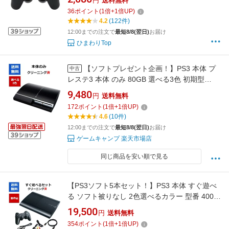
円
送料無料
36
ポイント
(
1
倍+
1
倍UP)
4.2
(122件)
12:00までの注文で
最短8/8(翌日)
お届け
ひまわりTop
【ソフトプレゼント企画！】PS3 本体 プ
中古
レステ3 本体 のみ 80GB 選べる3色 初期型
SONY 【中古】【ソフトプレゼントの詳細は商
9,480
円
送料無料
品説明の画像をクリック！】
172
ポイント
(
1
倍+
1
倍UP)
4.6
(10件)
12:00までの注文で
最短8/8(翌日)
お届け
ゲームキャンプ 楽天市場店
同じ商品を安い順で見る
【PS3ソフト5本セット！】PS3 本体 すぐ遊べ
る ソフト被りなし 2色選べるカラー 型番 4000
4200 PlayStation3 プレステ3 プレイステーショ
19,500
円
送料無料
ン3【中古】
354
ポイント
(
1
倍+
1
倍UP)