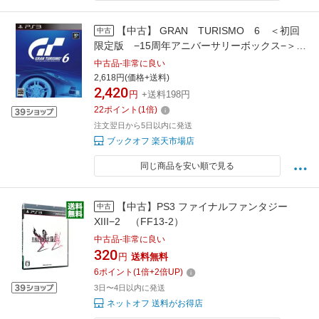
【中古】 GRAN TURISMO 6 ＜初回
中古
限定版 −15周年アニバーサリーボックス−＞／
PS3
中古品-非常に良い
2,618円(価格+送料)
2,420
円
+送料198円
22
ポイント
(
1
倍)
注文翌日から5日以内に発送
ブックオフ 楽天市場店
同じ商品を安い順で見る
【中古】PS3 ファイナルファンタジー
中古
XIII−2 （FF13-2）
中古品-非常に良い
320
円
送料無料
6
ポイント
(
1
倍+
2
倍UP)
3日〜4日以内に発送
ネットオフ 送料がお得店