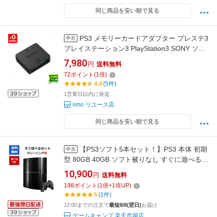
同じ商品を安い順で見る
PS3 メモリーカードアダプター プレステ3
中古
プレイステーション3 PlayStation3 SONY ソニ
ー 周辺機器 4948872411325【中古】
7,980
円
送料無料
72
ポイント
(
1
倍)
4.4
(5件)
1営業日以内に発送
iimo リユース店
同じ商品を安い順で見る
【PS3ソフト5本セット！】PS3 本体 初期
中古
型 80GB 40GB ソフト被りなし すぐに遊べる
HDMIケーブル付き CECHL00 CECHH00
10,900
円
送料無料
SONY【中古】
198
ポイント
(
1
倍+
1
倍UP)
5
(1件)
12:00までの注文で
最短8/8(翌日)
お届け
ゲームキャンプ 楽天市場店