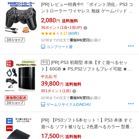
[PR]
レビュー特典中!! 「ポイント消化」PS3 コ
ントローラー ワイヤレス 無線 ゲームパッド 振
動機能 人間工学 USB ケーブル 6軸リモートゲ
2,080
円
送料無料
ームパッド 充電式 USB[送料無料]
36
ポイント
(
1
倍+
1
倍UP)
4.17
(60件)
12:00までの注文で
最短8/8(翌日)
お届け
コンプリート屋
[PR]
PS3 初期型 本体【すぐ遊べるセッ
中古
ト】60GB ★ PS,PS2ソフトもプレイ可能 ★
PLAYSTATION 3 プレイステーション3
中古品-可
CECHA00 ☆キャンペーン対象商品☆
39,800
円
送料無料
361
ポイント
(
1
倍)
12:00までの注文で
最短8/8(翌日)
お届け
ゲームリサイクルDAICHU
[PR]
【PS3ソフト5本セット！】PS3 本体 すぐ
遊べる ソフト被りなし 2色選べるカラー 型番
2000 2100 2500 3000 PlayStation3 プレステ3
17,500
円
送料無料