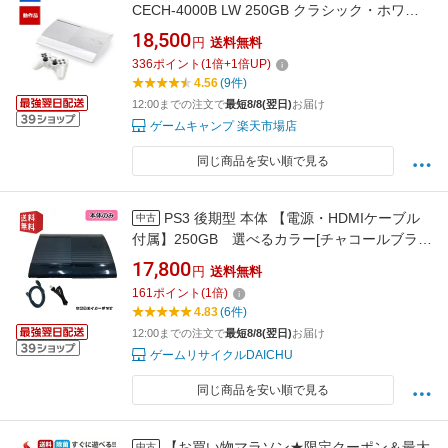
CECH-4000B LW 250GB クラシック・ホワイ
ト すぐに遊べるセット HDMIケーブル付き【中
18,500
円
送料無料
古】【ソフトプレゼントの詳細は商品説明の画
336
ポイント
(
1
倍+
1
倍UP)
像をクリック！】
4.56
(9件)
12:00までの注文で
最短8/8(翌日)
お届け
ゲームキャンプ 楽天市場店
同じ商品を安い順で見る
PS3 後期型 本体 【電源・HDMIケーブル
中古
付属】250GB 選べるカラー[チャコールブラッ
ク/クラシックホワイト]PlayStation 3 プレイス
17,800
円
送料無料
テーション3 (CECH-4000シリーズ)
161
ポイント
(
1
倍)
4.83
(6件)
12:00までの注文で
最短8/8(翌日)
お届け
ゲームリサイクルDAICHU
同じ商品を安い順で見る
【お買い物マラソン★限定クーポン＆最大
中古