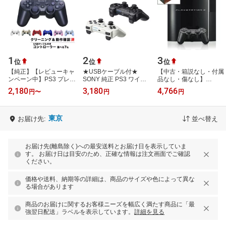
1
2
3
位
位
位
【純正】【レビューキャ
★USBケーブル付★
【中古・箱説なし・付属
ンペーン中】PS3 プレイ
SONY 純正 PS3 ワイヤ
品なし・傷なし】
ステーション3 コントロ
レスコントローラ
PlayStation3 HDD 40GB
2,180
3,180
4,766
円
〜
円
円
ーラー DUALSHOCK3
DUALSHOCK3 選べるカ
CECH－H00 クリアブラ
SIXAXIS 選べる…
ラー2色 プレステ3 ブラ
ックプレイステーシ…
ッ…
東京
お届け先:
並べ替え
お届け先(離島除く)への最安送料とお届け日を表示していま
す。 お届け日は目安のため、正確な情報は注文画面でご確認
ください。
価格や送料、納期等の詳細は、商品のサイズや色によって異な
る場合があります
商品のお届けに関するお客様ニーズを幅広く満たす商品に「最
強翌日配送」ラベルを表示しています。
詳細を見る