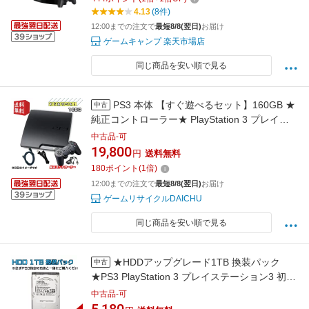
クリック！】
4.13
(8件)
12:00までの注文で
最短8/8(翌日)
お届け
ゲームキャンプ 楽天市場店
同じ商品を安い順で見る
PS3 本体 【すぐ遊べるセット】160GB ★
中古
純正コントローラー★ PlayStation 3 プレイス
テーション3 本体 (CECH-2000-3000) ☆キャン
中古品-可
ペーン対象商品☆
19,800
円
送料無料
180
ポイント
(
1
倍)
12:00までの注文で
最短8/8(翌日)
お届け
ゲームリサイクルDAICHU
同じ商品を安い順で見る
★HDDアップグレード1TB 換装パック
中古
★PS3 PlayStation 3 プレイステーション3 初期
型 60G 【組み合わせ販売専用商品】※PS3本体
中古品-可
(全機種対応可)とセットでお買い求めください