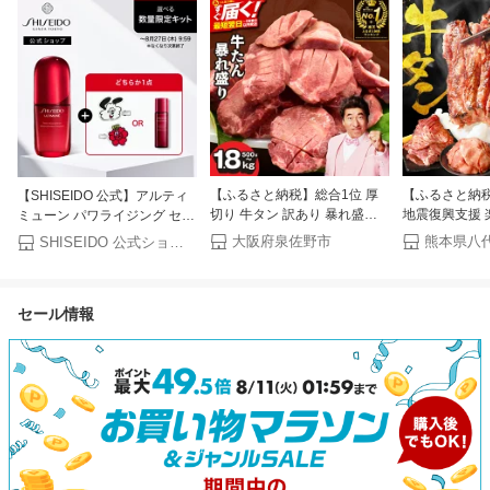
【ふるさと納税】総合1位 厚
【ふるさと納
【SHISEIDO 公式】アルティ
切り 牛タン 訳あり 暴れ盛り
地震復興支援 
ミューン パワライジング セラ
牛たん うなぎ 塩たん 食べ比
【訳あり】牛タン
ム | SHISEIDO 資生堂 シセイ
大阪府泉佐野市
熊本県八
SHISEIDO 公式ショップ
べ セット プレミアム たん元
肉 牛肉 訳あり
ドウ | 美容液 うるおい 保湿
薄切り 定期便 サイズ不揃い
分け 厚切り 
小分け パック 焼くだけ 冷凍
500g 1kg 1.5
セール情報
焼肉 BBQ 最短翌日発送 19日
ーフ 牛たん 
連続1位獲得 大阪府 泉佐野市
ンキング スピ
送料無料
料