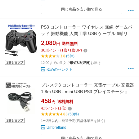
同じ商品を安い順で見る
PS3 コントローラー ワイヤレス 無線 ゲームパ
ッド 振動機能 人間工学 USB ケーブル 6軸リモ
ートゲームパッド 充電式 USB
2,080
円
送料無料
36
ポイント
(
1
倍+
1
倍UP)
3.8
(5件)
12:00までの注文で
最短8/8(翌日)
お届け
ゆめのセレクト
プレステ3 コントローラー 充電ケーブル 充電器
1.8m USB - mini USB PS3 プレイステーション
3
458
円
送料無料
4
ポイント
(
1
倍)
4.83
(58件)
1〜2日以内に発送予定(店舗休業日を除く)
Umbrelland
同じ商品を安い順で見る