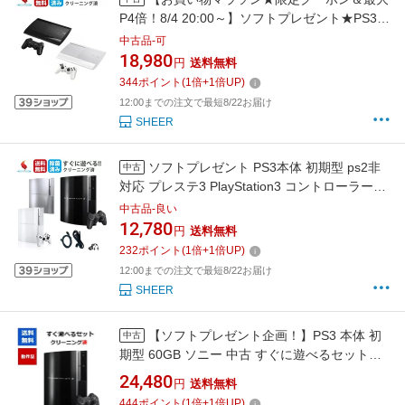
P4倍！8/4 20:00～】ソフトプレゼント★PS3
プレイステーション3 プレステ3 CECH-4000B
中古品-可
C PlayStation 3 250GB 500GBすぐ遊べるセッ
18,980
円
送料無料
ト コントローラー付 SONY チャコールブラッ
344
ポイント
(
1
倍+
1
倍UP)
ク/クラシックホワイト 本体 中古
12:00までの注文で最短8/22お届け
SHEER
ソフトプレゼント PS3本体 初期型 ps2非
中古
対応 プレステ3 PlayStation3 コントローラー
PS 3 コントローラー ブラック ホワイト シルバ
中古品-良い
ー セット CECHH00 CECHL00 CECHQ00
12,780
円
送料無料
40GB 80GB 160GBプレイステーション3 厚型
232
ポイント
(
1
倍+
1
倍UP)
除菌済み 送料無料 保証あり 中古
12:00までの注文で最短8/22お届け
SHEER
【ソフトプレゼント企画！】PS3 本体 初
中古
期型 60GB ソニー 中古 すぐに遊べるセット
HDMIケーブル付き SONY CECHA00【中古】
24,480
円
送料無料
【ソフトプレゼントの詳細は商品説明の画像を
444
ポイント
(
1
倍+
1
倍UP)