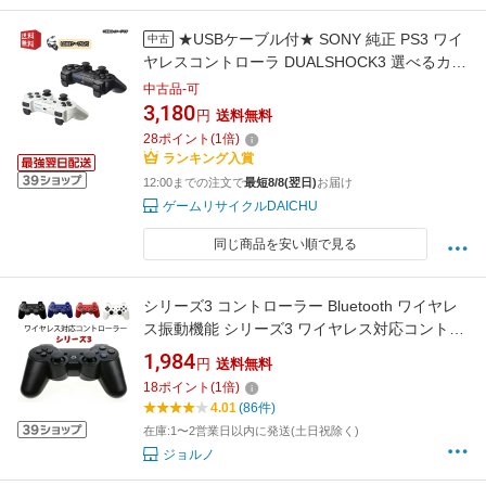
★USBケーブル付★ SONY 純正 PS3 ワイ
中古
ヤレスコントローラ DUALSHOCK3 選べるカラ
ー2色 プレステ3 ブラック ホワイト ソニー
中古品-可
playstation3 リモコン
3,180
円
送料無料
28
ポイント
(
1
倍)
ランキング入賞
12:00までの注文で
最短8/8(翌日)
お届け
ゲームリサイクルDAICHU
同じ商品を安い順で見る
シリーズ3 コントローラー Bluetooth ワイヤレ
ス振動機能 シリーズ3 ワイヤレス対応コントロ
ーラー 人間工学 高耐久ボタン コントローラー
1,984
円
送料無料
ワイヤレス Bluetooth接続
18
ポイント
(
1
倍)
4.01
(86件)
在庫:1〜2営業日以内に発送(土日祝除く)
ジョルノ