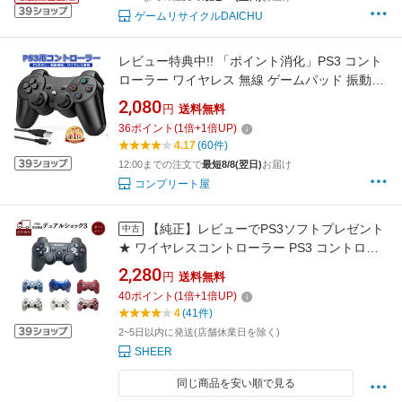
ゲームリサイクルDAICHU
レビュー特典中!! 「ポイント消化」PS3 コント
ローラー ワイヤレス 無線 ゲームパッド 振動機
能 人間工学 USB ケーブル 6軸リモートゲーム
2,080
円
送料無料
パッド 充電式 USB[送料無料]
36
ポイント
(
1
倍+
1
倍UP)
4.17
(60件)
12:00までの注文で
最短8/8(翌日)
お届け
コンプリート屋
【純正】レビューでPS3ソフトプレゼント
中古
★ ワイヤレスコントローラー PS3 コントロー
ラー デュアルショック3 SONY PlayStation3 プ
2,280
円
送料無料
レイステーション3 プレステ3 DUALSHOCK3
40
ポイント
(
1
倍+
1
倍UP)
SIXAXIS 選べるカラー プレステ 送料無料 保証
4
(41件)
あり 中古
2~5日以内に発送(店舗休業日を除く)
SHEER
同じ商品を安い順で見る