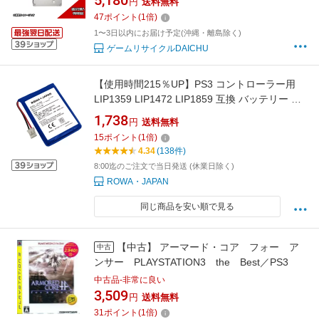
5,180
円
送料無料
47
ポイント
(
1
倍)
1〜3日以内にお届け予定(沖縄・離島除く)
ゲームリサイクルDAICHU
【使用時間215％UP】PS3 コントローラー用
LIP1359 LIP1472 LIP1859 互換 バッテリー ソ
ニー対応 [ランキング受賞]
1,738
円
送料無料
15
ポイント
(
1
倍)
4.34
(138件)
8:00迄のご注文で当日発送 (休業日除く)
ROWA・JAPAN
同じ商品を安い順で見る
【中古】 アーマード・コア フォー ア
中古
ンサー PLAYSTATION3 the Best／PS3
中古品-非常に良い
3,509
円
送料無料
31
ポイント
(
1
倍)