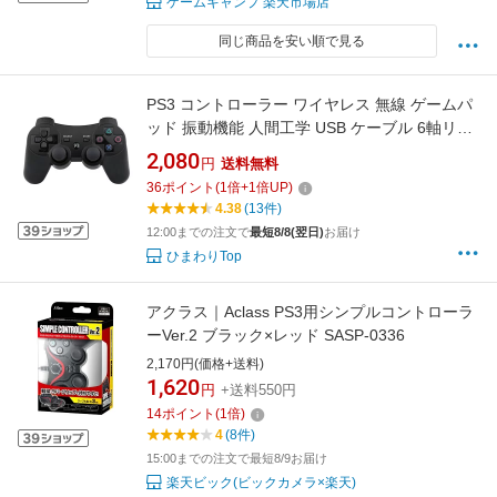
ゲームキャンプ 楽天市場店
同じ商品を安い順で見る
PS3 コントローラー ワイヤレス 無線 ゲームパ
ッド 振動機能 人間工学 USB ケーブル 6軸リモ
ートゲームパッド 充電式 USB
2,080
円
送料無料
36
ポイント
(
1
倍+
1
倍UP)
4.38
(13件)
12:00までの注文で
最短8/8(翌日)
お届け
ひまわりTop
アクラス｜Aclass PS3用シンプルコントローラ
ーVer.2 ブラック×レッド SASP-0336
2,170円(価格+送料)
1,620
円
+送料550円
14
ポイント
(
1
倍)
4
(8件)
15:00までの注文で最短8/9お届け
楽天ビック(ビックカメラ×楽天)