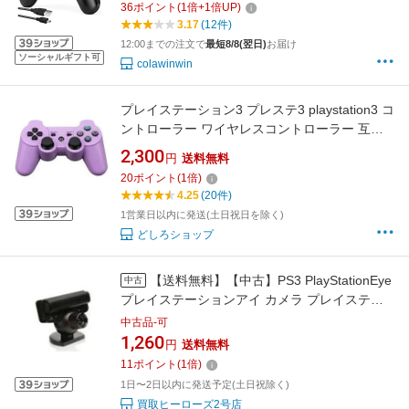
36
ポイント
(
1
倍+
1
倍UP)
使用 USB ケーブル 振動機能 ワイヤレス3コン
3.17
(12件)
トローラー P3/PC対応
12:00までの注文で
最短8/8(翌日)
お届け
ソーシャルギフト可
colawinwin
プレイステーション3 プレステ3 playstation3 コ
ントローラー ワイヤレスコントローラー 互換
品 レトロゲーム ワイヤレス 無線 6軸ジャイロ
2,300
円
送料無料
スコープ
20
ポイント
(
1
倍)
4.25
(20件)
1営業日以内に発送(土日祝日を除く)
どしろショップ
【送料無料】【中古】PS3 PlayStationEye
中古
プレイステーションアイ カメラ プレイステー
ション3
中古品-可
1,260
円
送料無料
11
ポイント
(
1
倍)
1日〜2日以内に発送予定(土日祝除く)
買取ヒーローズ2号店