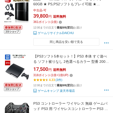
60GB ★ PS,PS2ソフトもプレイ可能 ★
PLAYSTATION 3 プレイステーション3
中古品-可
CECHA00 ☆キャンペーン対象商品☆
39,800
円
送料無料
361
ポイント
(
1
倍)
12:00までの注文で
最短8/8(翌日)
お届け
ゲームリサイクルDAICHU
同じ商品を安い順で見る
【PS3ソフト5本セット！】PS3 本体 すぐ遊べ
る ソフト被りなし 2色選べるカラー 型番 2000
2100 2500 3000 PlayStation3 プレステ3 プレ
17,500
円
送料無料
イステーション3【中古】
318
ポイント
(
1
倍+
1
倍UP)
4.33
(3件)
12:00までの注文で
最短8/8(翌日)
お届け
ゲームキャンプ 楽天市場店
PS3 コントローラー ワイヤレス 無線 ゲームパ
ッド PS3 用 ワイヤレスコントローラー PS3 用