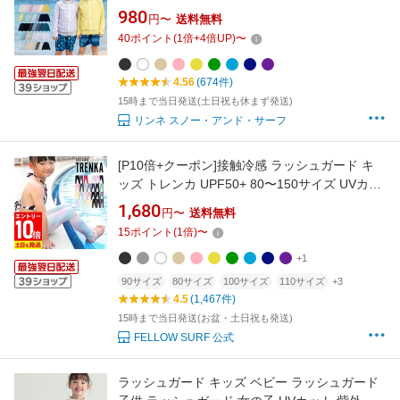
≪365日品質保証≫ 全色UVカット率98.9％↑ 水
980
円〜
送料無料
着 ジュニア 子供 男の子 女の子 レディース メ
40
ポイント
(
1
倍+
4
倍UP)
〜
ンズ の サーフパンツ や トレンカ マリンシュー
ズ サファリハット スクール水着 リンネ
4.56
(674件)
15時まで当日発送(土日祝も休まず発送)
リンネ スノー・アンド・サーフ
[P10倍+クーポン]接触冷感 ラッシュガード キ
ッズ トレンカ UPF50+ 80〜150サイズ UVカッ
ト98％ ラッシュトレンカ マリンカ 子供 ベビー
1,680
円〜
送料無料
水着 無地 HEAZEL 紫外線対策 日焼け対策
15
ポイント
(
1
倍)
〜
18H-RT3
+1
90サイズ
80サイズ
100サイズ
110サイズ
+3
4.5
(1,467件)
15時まで当日発送(お盆・土日祝も発送)
FELLOW SURF 公式
ラッシュガード キッズ ベビー ラッシュガード