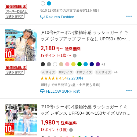
8/10 12:00までの注文で最短8/11お届け
Rakuten Fashion
[P10倍+クーポン]接触冷感 ラッシュガード キ
ッズ ジップアップ フードなし UPF50+ 80〜
150サイズ UVカット98％ 長袖 子供 ベビー 男
2,180
円〜
送料無料
の子 女の子 水着 HEAZEL 紫外線対策 日焼け対
19
ポイント
(
1
倍)
〜
策 18H-RZ3
+1
90サイズ
80サイズ
130サイズ
100サイズ
+4
4.54
(2,273件)
15時まで当日発送(お盆・土日祝も発送)
FELLOW SURF 公式
[P10倍+クーポン]接触冷感 ラッシュガード キ
ッズ レギンス UPF50+ 80〜150サイズ UVカッ
ト98％ ラッシュレギンス 子供 ベビー マリンカ
1,980
円
送料無料
水着 無地 HEAZEL 紫外線対策 日焼け対策
18
ポイント
(
1
倍)
18H-RL3