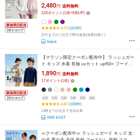
対策 フードなしラッシュガード90 100 110 120
2,480
円
送料無料
サイズ 送料無料 かわいい 女の子水着 子供水着
220
ポイント
(
1
倍+
9
倍UP)
学校用 幼稚園 保育園 アースカラー
4.73
(163件)
正午までのご注文で即日発送(休業日除く)
laqua
【マラソン限定クーポン配布中】 ラッシュガー
ド キッズ 水着 長袖 uvカット upf50+ フードな
し ジップアップ ファスナー 男女兼用 男の子 女
1,890
円
送料無料
の子 男子 女子 男児 女児 ジュニア 子供 子ども
17
ポイント
(
1
倍)
こども 小学生 中学生 学校 小学校 中学校 学校
用 110 120 130 140 150 160
110
120
130
140
150
160
4.67
(108件)
13時までの注文で当日出荷
AND EAST
≪クーポン配布中≫ ラッシュガード キッズ 女
の子 男の子 子供 長袖 フードなし 学校 スクー