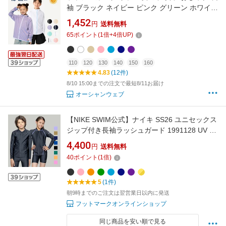
袖 ブラック ネイビー ピンク グリーン ホワイト
OP KIDS 男の子 男子 子供用ラッシュガード ラ
1,452
円
送料無料
ッシュガードキッズ ジップアップ キッズラッ
65
ポイント
(
1
倍+
4
倍UP)
シュガード 子供 水着 スポーツ 可愛い おしゃれ
uvカット 小学生 中学生 593460
110
120
130
140
150
160
4.83
(12件)
8/10 15:00までの注文で最短8/11お届け
オーシャンウェブ
【NIKE SWIM公式】ナイキ SS26 ユニセックス
ジップ付き長袖ラッシュガード 1991128 UV ス
クール水着 男子 男児 男の子 女の子 女子 女児
4,400
円
送料無料
プール BOYS GIRLS nike フットマーク
40
ポイント
(
1
倍)
5
(1件)
朝9時までのご注文は翌営業日以内に発送
フットマークオンラインショップ
同じ商品を安い順で見る