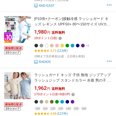
13時までの注文で当日出荷
AND EAST
[P10倍+クーポン]接触冷感 ラッシュガード キ
ッズ レギンス UPF50+ 80〜150サイズ UVカッ
ト98％ ラッシュレギンス 子供 ベビー マリンカ
1,980
円
送料無料
水着 無地 HEAZEL 紫外線対策 日焼け対策
18
ポイント
(
1
倍)
18H-RL3
+1
4.71
(113件)
15時まで当日発送(お盆・土日祝も発送)
RADIOS
ラッシュガード キッズ 子供 無地 ジップアップ
ラッシュジップ スタンドカラー 水着 男の子 女
の子 ベビー 学校用 UPF50+ UVカット フード
1,962
円
送料無料
なし 100 100 110 120 130 140 150 160 水陸両
170
ポイント
(
1
倍+
9
倍UP)
用 UVパーカー
100
110
120
130
140
150
160
4.58
(127件)