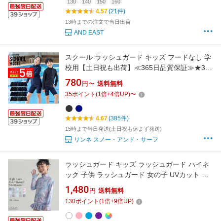
150 160 170
130
140
150
160
4.57
(21件)
13時までの注文で当日出荷
AND EAST
スクール ラッシュガード キッズ フードなし 学
校用【土日祝も出荷】≪365日品質保証≫★30
日返品OK★全色UVカット率99.5％ ジップアッ
780
円〜
送料無料
プ スタンドカラー スクール 水着 男の子 女の子
35
ポイント
(
1
倍+
4
倍UP)
〜
子供用 長袖 半袖 レディース メンズ の サーフ
パンツ や トレンカ マリンシューズ
4.67
(385件)
15時まで当日発送(土日祝も休まず発送)
リンネ スノー・アンド・サーフ
ラッシュガード キッズ ラッシュガード ハイネ
ック 子供 ラッシュガード 女の子 UVカット 紫
外線対策 フードなしラッシュガード 100 110
1,480
円
送料無料
120 130 140 150 160 サイズ 送料無料 かわい
130
ポイント
(
1
倍+
9
倍UP)
い 女の子水着 子供水着 学校用 幼稚園 保育園