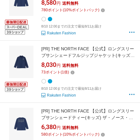
8,580
円
送料無料
ッシュガード ホワイト ブルー【送料無料】
780
ポイント
(
10
%ポイントバック)
8/10 12:00までの注文で最短8/11お届け
Rakuten Fashion
[PR]
THE NORTH FACE 【公式】ロングスリー
ブサンシェードフルジップジャケット(キッズ/
トドラー) ザ・ノース・フェイス 水着・スイム
8,030
円
送料無料
グッズ ラッシュガード ホワイト ブルー【送料
73
ポイント
(
1
倍)
無料】
8/10 12:00までの注文で最短8/11お届け
Rakuten Fashion
[PR]
THE NORTH FACE 【公式】ロングスリー
ブサンシェードティー(キッズ) ザ・ノース・フ
ェイス 水着・スイムグッズ ラッシュガード ブ
6,380
円
送料無料
ルー ホワイト【送料無料】
580
ポイント
(
10
%ポイントバック)