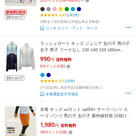
35
ポイント
(
1
倍+
4
倍UP)
〜
や マリンシューズ サファリハット スクール水
着 リンネ
4.43
(243件)
15時まで当日発送(土日祝も休まず発送)
リンネ スノー・アンド・サーフ
ラッシュガード キッズ ジュニア 女の子 男の子
女子 男子 フードなし 130 140 150 160cm
UV90％以上カット 吸水速乾 水着 長袖 ジップ
990
円
送料無料
あり 指穴あり 日焼け防止 UVカット 冷房対策
9
ポイント
(
1
倍)
修学旅行 林間学校 遠足 ランニング 小学生 中学
生 プール
4.5
(10件)
1〜2日以内に発送予定(店舗休業日を除く)
水着通販楽天市場店
水着 キッズ uvカット upf50+ サーフパンツ カ
ーゴ パンツ 男の子 女の子 紫外線対策 日焼け防
止 男女兼用 男子 女子 男児 女児 ジュニア 子供
1,980
円
送料無料
子ども こども 小学生 幼稚園 学校 小学校 海水
18
ポイント
(
1
倍)
パンツ 海パン uv 夏 水陸両用 速乾 耐塩素 100