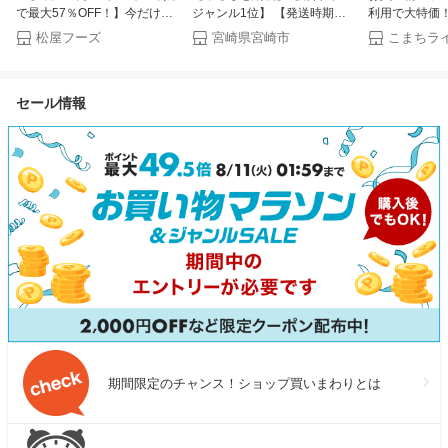
で最大57％OFF！】今だけ牛
ジャンル1位】 【発送時期が
利用で大特価
めしバーガー1食おまけ付き
選べる】九州産うなぎ蒲焼4尾
令和7年産 あ
松屋フーズ
宮崎県宮崎市
こまちラ
（8/1~8/16 迄）大容量リピ確
計760g以上 国産 うなぎ 蒲焼
お助け米 農家直送
定BOX 松屋 公式 牛めしの具
き 4尾 鰻蒲焼き 国産うなぎ 特
(5kg×2袋) 20k
（プレミアム仕様）選択制 牛
上うなぎ 小分け パック 化粧
27kg 米びつ
セール情報
めし 牛丼の具 まつや 牛丼 食
箱入り お祝い ランキング 冬
子】プレゼン
品 グルメ 冷凍 冷凍食品 送料
うなぎ おすすめ 人気 グルメ
無料 おかず 惣菜 お弁当 非常
鰻楽 宮崎県 宮崎市 宮崎 ふる
食 セール 半額
さと
期間限定のチャンス！ショップ買いまわりとは