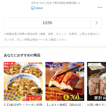
正午までのご注文で即日発送(休業日除く)
laqua
1
/
150
※検索結果が実際の商品内容（価格、送料、ポイント、在庫等）と異なる場合がご
ざいます。正しい情報は商品ページをご確認ください。
あなたにおすすめの商品
S【1食203円~！クーポン利用
【ふるさと納税】【総合1位・
お買い物マラ