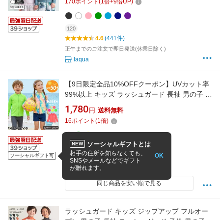
170
ポイント
(
1
倍+
9
倍UP)
120
4.6
(441件)
正午までのご注文で即日発送(休業日除く)
laqua
【9日限定全品10%OFFクーポン】UVカット率
99%以上 キッズ ラッシュガード 長袖 男の子 女
の子 ジップアップ トップス パーカー 水陸両用
1,780
円
送料無料
UVカット 紫外線対策 露出控えめ ハイネック
16
ポイント
(
1
倍)
前開き フロントジッパー ジッパーカバー 100
110 120 130
ソーシャルギフトとは
NEW
4.45
(58件)
相手の住所を知らなくても、
OK
12時までの注文で当日出荷(休まず毎日発送)
ソーシャルギフト可
SNSやメールなどでギフト
TeddyShop
が贈れます。
同じ商品を安い順で見る
ラッシュガード キッズ ジップアップ フルオー