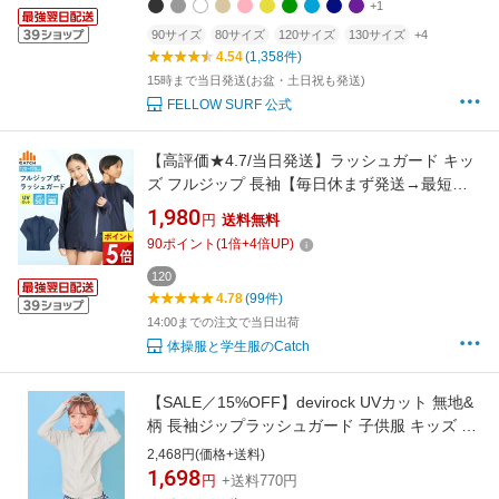
+1
90サイズ
80サイズ
120サイズ
130サイズ
+4
4.54
(1,358件)
15時まで当日発送(お盆・土日祝も発送)
FELLOW SURF 公式
【高評価★4.7/当日発送】ラッシュガード キッ
ズ フルジップ 長袖【毎日休まず発送→最短翌
日／置き配指定OK】UVカット 99.5％ スクール
1,980
円
送料無料
水着 紺 ネイビー 前あき ファスナー 小学生 中
90
ポイント
(
1
倍+
4
倍UP)
学生 スク水 プール 子供 海 スタンドカラー
UPF50+ 120 - 170 送料無料 R472201
120
4.78
(99件)
14:00までの注文で当日出荷
体操服と学生服のCatch
【SALE／15%OFF】devirock UVカット 無地&
柄 長袖ジップラッシュガード 子供服 キッズ 男
の子 女の子 海 26SS デビロック 水着・スイム
2,468円(価格+送料)
グッズ ラッシュガード ブルー ピンク
1,698
円
+送料770円