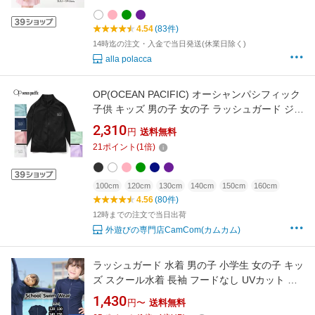
UPF50+ UV 可愛い おしゃれGelato toddler ジ
ェラート 送料無料
4.54
(83件)
14時迄の注文・入金で当日発送(休業日除く)
alla polacca
OP(OCEAN PACIFIC) オーシャンパシフィック
子供 キッズ 男の子 女の子 ラッシュガード ジャ
ケット 長袖 564464 水着 スクール 小学生 大き
2,310
円
送料無料
いサイズ 夏用 紫外線対策 UVカット 日焼け防
21
ポイント
(
1
倍)
止 海水浴 水泳 かわいい 小学校 プール スイミ
ング セール SALE
100cm
120cm
130cm
140cm
150cm
160cm
4.56
(80件)
12時までの注文で当日出荷
外遊びの専門店CamCom(カムカム)
ラッシュガード 水着 男の子 小学生 女の子 キッ
ズ スクール水着 長袖 フードなし UVカット ジ
ップアップ 中学生 水着 スク水 子供 学校用 120
1,430
円〜
送料無料
130 140 150 160 170 学校 競泳 水泳 授業用 ス