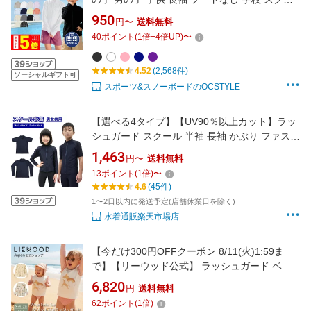
ル 水着 UPF50＋ ラッシュパーカー UVパーカ
950
円〜
送料無料
ー スクール水着 小学生 中学生 小学校 プール
40
ポイント
(
1
倍+
4
倍UP)
〜
スイミング 授業用 無地 黒 紺 おしゃれ KICKS
KJR-220《KDSR》 《☆》
4.52
(2,568件)
ソーシャルギフト可
スポーツ&スノーボードのOCSTYLE
【選べる4タイプ】【UV90％以上カット】ラッ
シュガード スクール 半袖 長袖 かぶり ファスナ
ーなし ジップなし ファスナーあり ジップあり
1,463
円〜
送料無料
送料無料 キッズ ジュニア 男の子 女の子 スクー
13
ポイント
(
1
倍)
〜
ル水着 女児 男児 130 140 150 160 170 180cm
4.6
(45件)
スクールラッシュ
1〜2日以内に発送予定(店舗休業日を除く)
水着通販楽天市場店
【今だけ300円OFFクーポン 8/11(火)1:59ま
で】【リーウッド公式】 ラッシュガード ベビ
ー 水着 長袖 女の子 男の子 おしゃれ 赤ちゃん
6,820
円
送料無料
サイズ 75 80 85 90 かわいい ベビー水着 uv 紫
62
ポイント
(
1
倍)
外線 対策 日焼け 旅行 レジャー プール ベビー