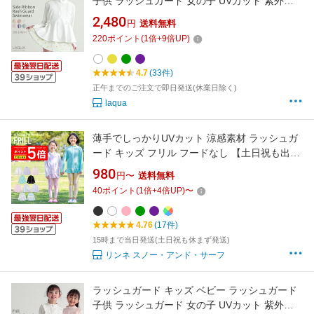
子供 ラッシュガード 女の子 UVカット 紫外線
対策 フードなしラッシュガード 100 110 120
2,480
円
送料無料
130 140 サイズ 送料無料 かわいい 女の子水着
220
ポイント
(
1
倍+
9
倍UP)
子供水着 学校用 幼稚園 保育園 アースカラー
4.7
(33件)
正午までのご注文で即日発送(休業日除く)
laqua
薄手でしっかりUVカット 涼感素材 ラッシュガ
ード キッズ フリル フードなし 【土日祝も出
荷】≪365日品質保証≫ 全色UVカット率
980
円〜
送料無料
98.9％↑ uvパーカー 水着 ベビー キッズ 男の子
40
ポイント
(
1
倍+
4
倍UP)
〜
女の子 レディース メンズ の サーフパンツ や
トレンカ マリンシューズ スクール水着 リンネ
4.76
(17件)
15時まで当日発送(土日祝も休まず発送)
リンネ スノー・アンド・サーフ
ラッシュガード キッズ ベビー ラッシュガード
子供 ラッシュガード 女の子 UVカット 紫外線