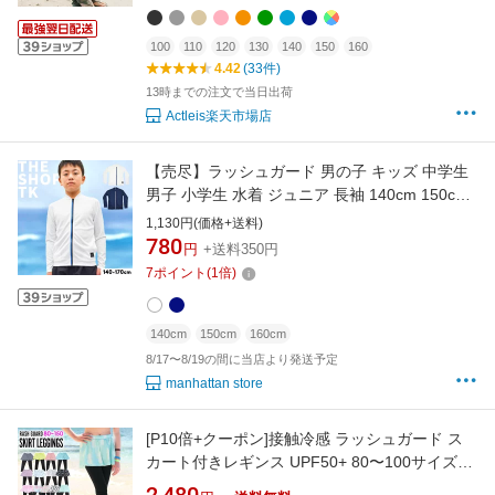
110 120 130 140 150 160
100
110
120
130
140
150
160
4.42
(33件)
13時までの注文で当日出荷
Actleis楽天市場店
【売尽】ラッシュガード 男の子 キッズ 中学生
男子 小学生 水着 ジュニア 長袖 140cm 150cm
160cm 170cm 子供用 子供服 プール 夏 おしゃ
1,130円(価格+送料)
れ かわいい 小学校 小学生 中学校 中学生 ブラ
780
円
+送料350円
ック ネイビー ボーイズ 男児
7
ポイント
(
1
倍)
140cm
150cm
160cm
8/17〜8/19の間に当店より発送予定
manhattan store
[P10倍+クーポン]接触冷感 ラッシュガード ス
カート付きレギンス UPF50+ 80〜100サイズ
UVカット98％ キュロット スカッツキッズ ジュ