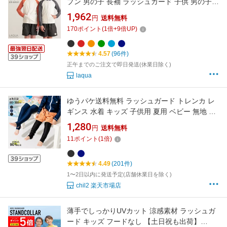
プン 男の子 長袖 ラッシュガード 子供 男の子
ラッシュガード 長袖 ラッシュキッズ 子供ラッ
1,962
円
送料無料
シュ UVカット 100 110 120 130 140 150 160
170
ポイント
(
1
倍+
9
倍UP)
サイズ
4.57
(96件)
正午までのご注文で即日発送(休業日除く)
laqua
ゆうパケ送料無料 ラッシュガード トレンカ レ
ギンス 水着 キッズ 子供用 夏用 ベビー 無地 UV
カット 紫外線対策 水遊び着 スポーツ アウトド
1,280
円
送料無料
ア 黒 紺 ドット 90 100 110 120 130 140 150
11
ポイント
(
1
倍)
160cm [M便 1/2]
4.49
(201件)
1〜2日以内に発送予定(店舗休業日を除く)
chil2 楽天市場店
薄手でしっかりUVカット 涼感素材 ラッシュガ
ード キッズ フードなし 【土日祝も出荷】