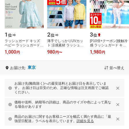
1
2
3
位
位
位
ラッシュガード キッズ
薄手でしっかりUVカッ
[P10倍+クーポン]接触冷
ベビー ラッシュガード
ト 涼感素材 ラッシュガ
感 ラッシュガード キッ
子供 ラッシュガード 女
ード キッズ フードなし
ズ レギンス UPF50+
1,000
980
1,980
円
円
〜
円
の子 UVカット 紫外線対
【土日祝も出荷】≪365
80〜150サイズ UVカッ
策 フードな
日品質保証≫…
ト98％ ラッシュ…
東京
お届け先:
並べ替え
お届け先(離島除く)への最安送料とお届け日を表示していま
す。 お届け日は目安のため、正確な情報は注文画面でご確認
ください。
価格や送料、納期等の詳細は、商品のサイズや色によって異な
る場合があります
商品のお届けに関するお客様ニーズを幅広く満たす商品に「最
強翌日配送」ラベルを表示しています。
詳細を見る