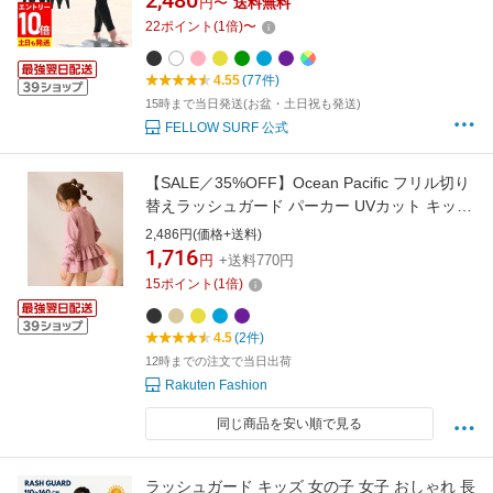
2,480
円〜
送料無料
ニア 子供 女の子 水着 HEAZEL 紫外線対策
22
ポイント
(
1
倍)
〜
23H-SK3
4.55
(77件)
15時まで当日発送(お盆・土日祝も発送)
FELLOW SURF 公式
【SALE／35%OFF】Ocean Pacific フリル切り
替えラッシュガード パーカー UVカット キッズ
オーシャンパシフィック 水着・スイムグッズ
2,486円(価格+送料)
ラッシュガード ベージュ ブルー ブラック ピン
1,716
円
+送料770円
ク ホワイト パープル イエロー
15
ポイント
(
1
倍)
4.5
(2件)
12時までの注文で当日出荷
Rakuten Fashion
同じ商品を安い順で見る
ラッシュガード キッズ 女の子 女子 おしゃれ 長