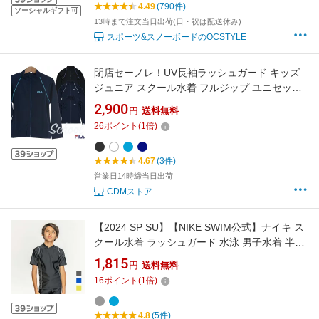
4.49
(790件)
ソーシャルギフト可
13時まで注文当日出荷(日・祝は配送休み)
スポーツ&スノーボードのOCSTYLE
閉店セーノレ！UV長袖ラッシュガード キッズ
ジュニア スクール水着 フルジップ ユニセック
ス FILA
2,900
円
送料無料
26
ポイント
(
1
倍)
4.67
(3件)
営業日14時締当日出荷
CDMストア
【2024 SP SU】【NIKE SWIM公式】ナイキ ス
クール水着 ラッシュガード 水泳 男子水着 半袖
スイミング キッズ ボーイズ 男の子 プール 120
1,815
円
送料無料
130 140 150 160 170 UPF50+ BOYS ショート
16
ポイント
(
1
倍)
スリーブ UV ハイドロガード 1991090 フット
マーク
4.8
(5件)