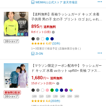
WEIMALL公式ストア 楽天市場店
【送料無料】長袖ラッシュガード キッズ 水着
子供用 男の子 女の子 プリント ロゴ おしゃれ
紫外線対策 日焼け防止 UVケア 海水浴 水泳 マ
895
円
送料無料
リンスポーツ プール 小学生 子ども用 ジュニア
8
ポイント
(
1
倍)
110cm 120cm 130cm 140cm 150cm
160cm「933-00」
4.47
(32件)
1〜3営業日で発送予定 (店舗休業日を除く)
ZI-ON
【マラソン限定クーポン配布中】 ラッシュガー
ド キッズ 水着 uvカット upf50+ 長袖 ファスナ
ー ジップアップ フードなし フード無し 男女兼
1,680
円〜
送料無料
用 男の子 女の子 男子 女子 男児 女児 ジュニア
15
ポイント
(
1
倍)
〜
子供 子ども こども 100 110 120 130 140 150
160
100
110
120
130
140
150
160
4.4
(203件)