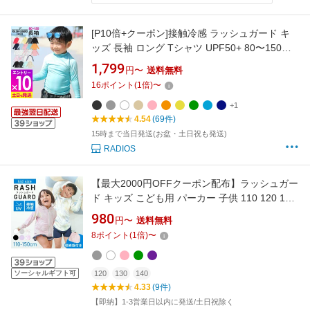
[P10倍+クーポン]接触冷感 ラッシュガード キ
ッズ 長袖 ロング Tシャツ UPF50+ 80〜150サ
イズ UVカット98％ トップス 子供 ベビー 男の
1,799
円〜
送料無料
子 女の子 水着 HEAZEL 紫外線対策 日焼け対策
16
ポイント
(
1
倍)
〜
19H-RF3
+1
4.54
(69件)
15時まで当日発送(お盆・土日祝も発送)
RADIOS
【最大2000円OFFクーポン配布】ラッシュガー
ド キッズ こども用 パーカー 子供 110 120 130
140 150 UVパーカー 長袖 UVカット UPF50 フ
980
円〜
送料無料
ード付き ハイネック 水着 夏 薄手 吸水 速乾 接
8
ポイント
(
1
倍)
〜
触冷感 収納袋 女の子 男の子 冷感 海水浴 小学
校 学校 プール UVカットパーカー
ソーシャルギフト可
120
130
140
4.33
(9件)
【即納】1-3営業日以内に発送/土日祝除く