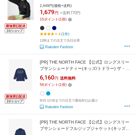
スイムグッズ ラッシュガード ブラック ネイビ
2,449円(価格+送料)
ー ホワイト
1,679
円
+送料770円
15
ポイント
(
1
倍)
4
(1件)
12時までの注文で当日出荷
Rakuten Fashion
[PR]
THE NORTH FACE 【公式】ロングスリー
ブサンシェードティー(キッズ/トドラー) ザ・ノ
ース・フェイス 水着・スイムグッズ ラッシュ
6,160
円
送料無料
ガード ホワイト ブルー【送料無料】
56
ポイント
(
1
倍)
8/10 12:00までの注文で最短8/11お届け
Rakuten Fashion
[PR]
THE NORTH FACE 【公式】ロングスリー
ブサンシェードフルジップジャケット(キッズ)
ザ・ノース・フェイス 水着・スイムグッズ ラ