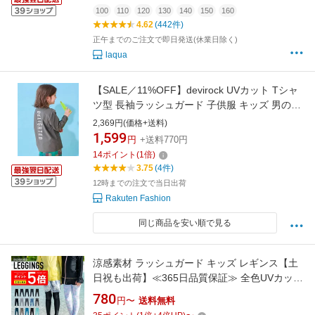
100
110
120
130
140
150
160
4.62
(442件)
正午までのご注文で即日発送(休業日除く)
laqua
【SALE／11%OFF】devirock UVカット Tシャ
ツ型 長袖ラッシュガード 子供服 キッズ 男の子
女の子 海 26SS デビロック 水着・スイムグッ
2,369円(価格+送料)
ズ ラッシュガード
1,599
円
+送料770円
14
ポイント
(
1
倍)
3.75
(4件)
12時までの注文で当日出荷
Rakuten Fashion
同じ商品を安い順で見る
涼感素材 ラッシュガード キッズ レギンス【土
日祝も出荷】≪365日品質保証≫ 全色UVカット
率99.5％↑ uvパーカー 水着 ベビー キッズ 男の
780
円〜
送料無料
子 女の子 レディース メンズ の サーフパンツ