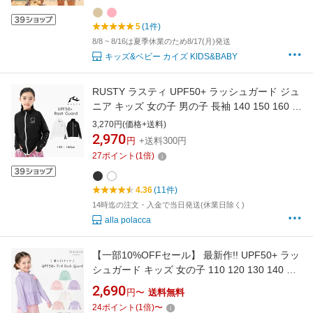
スイミング 海 水遊び LIEWOOD
5
(1件)
8/8 ~ 8/16は夏季休業のため8/17(月)発送
キッズ&ベビー カイズ KIDS&BABY
RUSTY ラスティ UPF50+ ラッシュガード ジュ
ニア キッズ 女の子 男の子 長袖 140 150 160 男
女兼用 速乾 軽量 フードなし 小学生 中学生 水
3,270円(価格+送料)
着 スクール水着 学校 フルジップ ジップアップ
2,970
円
+送料300円
UV ラッシュRUSTY 送料無料
27
ポイント
(
1
倍)
4.36
(11件)
14時迄の注文・入金で当日発送(休業日除く)
alla polacca
【一部10%OFFセール】 最新作!! UPF50+ ラッ
シュガード キッズ 女の子 110 120 130 140 長
袖 ラッシュ フリル 子供 水着 幼稚園 保育園 フ
2,690
円〜
送料無料
ルジップ ジップアップ フリル チュール
24
ポイント
(
1
倍)
〜