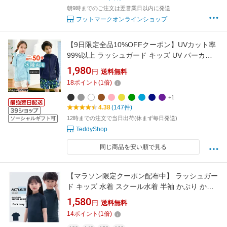
朝9時までのご注文は翌営業日以内に発送
フットマークオンラインショップ
【9日限定全品10%OFFクーポン】UVカット率
99%以上 ラッシュガード キッズ UV パーカー
男の子 女の子 長袖 水着素材 紫外線対策 日焼け
1,980
円
送料無料
対策 UPF50+ シンプル スポーティー 水陸両用
18
ポイント
(
1
倍)
お洒落 可愛い 虫刺され マリンスポーツ 夏 海
ビーチ プール
+1
4.38
(147件)
12時までの注文で当日出荷(休まず毎日発送)
ソーシャルギフト可
TeddyShop
同じ商品を安い順で見る
【マラソン限定クーポン配布中】 ラッシュガー
ド キッズ 水着 スクール水着 半袖 かぶり かぶ
る シャツ tシャツ 男の子 女の子 男女兼用 男子
1,580
円
送料無料
女子 男児 女児 ジュニア 子供 子ども こども 小
14
ポイント
(
1
倍)
学生 中学生 学校 小学校 中学校 120 130 140