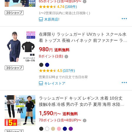
65
ポイント
(
1
倍+
4
倍UP)
〜
クール用水着 幼児 男子 女子 小学校 855479
4.74
(168件)
1〜2営業日以内に発送(土日祝除く)
木原商店!
在庫限り ラッシュガード UVカット スクール水
着 トップス 長袖 ハイネック 前ファスナー ラッ
シュジャケット 体型カバー キッズ 子ども 小学
980
円
送料無料
校 中学生 水泳 上着 ユニセックス スイミング
8
ポイント
(
1
倍)
アウター 男女兼用 120 130 140 150 160 170
CGRG100 メール便 送料無料
4.5
(107件)
営業日12時までの注文で当日出荷
キレイストア
ラッシュガード キッズ レギンス 水着 10分丈
接触冷感 冷感 男の子 女の子 夏用 海用 水陸両
用 スポーツ UVカット 110 120 130 140 150 ス
1,590
円〜
送料無料
パッツ 選べるサーフパンツセット 無地 黒 紺 小
70
ポイント
(
1
倍+
4
倍UP)
〜
学生 ジュニア プール レディース や メンズ も
展開 KICKS KJR-250《KDSR》 《☆》