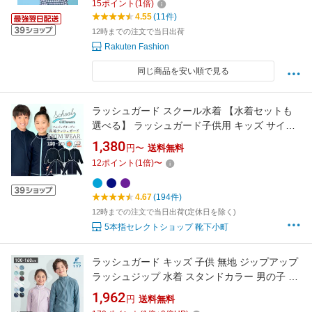
15
ポイント
(
1
倍)
4.55
(11件)
12時までの注文で当日出荷
Rakuten Fashion
同じ商品を安い順で見る
ラッシュガード スクール水着 【水着セットも
選べる】 ラッシュガード子供用 キッズ サイズ
学校用 長袖 長そで 無地 濃紺 男の子 女の子 水
1,380
円〜
送料無料
着上下セット キッズ水着セット 小学生水着
12
ポイント
(
1
倍)
〜
UPF50+ 紫外線対策加工 男女兼用 120 130 140
150 160 170 サイズ ジップあり スク水
4.67
(194件)
12時までの注文で当日出荷(定休日を除く)
5本指セレクトショップ 靴下小町
ラッシュガード キッズ 子供 無地 ジップアップ
ラッシュジップ 水着 スタンドカラー 男の子 女
の子 ベビー 学校用 UPF50+ UVカット フード
1,962
円
送料無料
なし 100 100 110 120 130 140 150 160