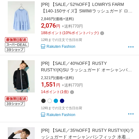
[PR]
【SALE／52%OFF】LOWRYS FARM
【140-150サイズ】SWIM/ラッシュガード ロー
リーズファーム 水着・スイムグッズ ラッシュ
2,846円(価格+送料)
ガード ブルー ブラック ブラウン
2,076
円
+送料770円
188
ポイント
(
10
%ポイントバック)
12時までの注文で当日出荷
Rakuten Fashion
[PR]
【SALE／40%OFF】RUSTY
RUSTY/(K)SU ラッシュガード オーシャンパシ
フィック 水着・スイムグッズ ラッシュガード
2,321円(価格+送料)
ネイビー ホワイト ブラック ブルー
1,551
円
+送料770円
14
ポイント
(
1
倍)
12時までの注文で当日出荷
Rakuten Fashion
[PR]
【SALE／35%OFF】RUSTY RUSTY/(K)ラ
ッシュガード オーシャンパシフィック 水着・