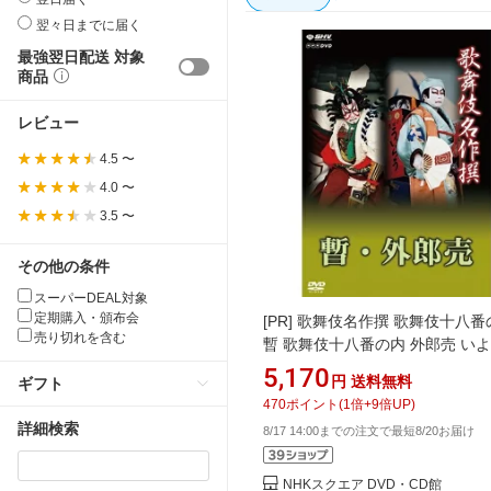
翌々日までに届く
最強翌日配送 対象
商品
レビュー
4.5 〜
4.0 〜
3.5 〜
その他の条件
スーパーDEAL対象
定期購入・頒布会
[PR]
歌舞伎名作撰 歌舞伎十八番
売り切れを含む
暫 歌舞伎十八番の内 外郎売 い
よ“歌舞伎名作撰”DVDシリーズ
5,170
円
送料無料
ギフト
リリース開始！
470
ポイント
(
1
倍+
9
倍UP)
詳細検索
8/17 14:00までの注文で最短8/20お届け
NHKスクエア DVD・CD館