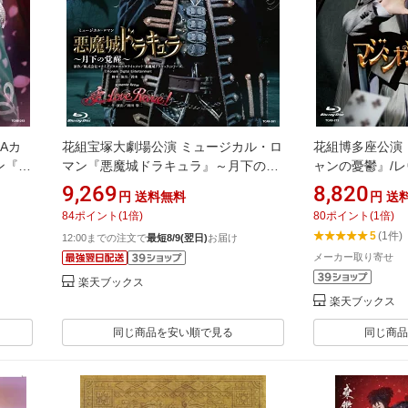
Aカ
花組宝塚大劇場公演 ミュージカル・ロ
花組博多座公演
ン『ベ
マン『悪魔城ドラキュラ』～月下の覚
ャンの憂鬱』/レ
ー～池
醒～/Romantic Revue『愛, Love
『Jubilee（ジ
9,269
8,820
円
送料無料
円
送
ら」よ
Revue！』【Blu-ray】 [ 宝塚歌劇団 ]
[ 宝塚歌劇団 ]
84
ポイント
(
1
倍)
80
ポイント
(
1
倍)
5
(1件)
12:00までの注文で
最短8/9(翌日)
お届け
メーカー取り寄せ
楽天ブックス
楽天ブックス
同じ商品を安い順で見る
同じ商品