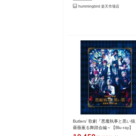
hummingbird 楽天市場店
Butlers’ 歌劇『悪魔執事と黒い
薔薇薫る舞踏会編～【Blu-ray】