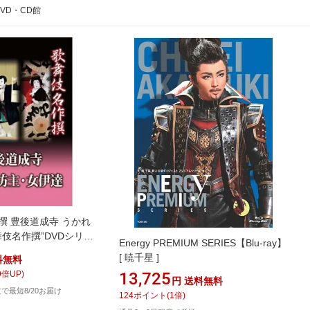
DVD・CD館
撰 豊後道成寺 うかれ
舞伎名作撰”DVDシリー
Energy PREMIUM SERIES【Blu-ray】
 雀右衛門 芝翫 富十
[ 暁千星 ]
料無料
三題！！【楽ギフ_包
9
倍UP)
13,725
円
送料無料
注文で最短8/20お届け
124
ポイント
(
1
倍)