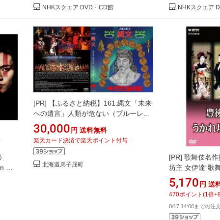
NHKスクエア DVD・CD館
NHKスクエア 
[PR]
【ふるさと納税】161.縄文「未来
への遺言」人類が危ない（ブルーレ
イ） 30000円
30,000
円
送料無料
楽天カード決済で楽天ポイント付与
祭
[PR]
歌舞伎名作
北海道弟子屈町
n ス
坊主 女伊達“歌
涼太
ズ最終リリース！
5,170
円
送
郎が魅せる舞踊
470
ポイント
(
1
倍+
装選択】
8/17 14:00までの