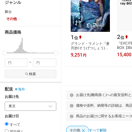
ジャンル
舞台
その他
商品価格
2
1
位
位
『EXCITE
グランド・ラメント『蒼
BOX【Bl
月抄(そうげつしょう)』-
劇団 ]
平家終焉の契りー スパ
15,400
9,251
円
イシー・ショー『EL
DESEO(エル・…
~
検索
配送
海外
お届け先(離島除く)への最安送料
お届け先
価格や送料、納期等の詳細は、商
お届け日
商品のお届けに関するお客様ニー
すべて
その他
すべて解除
翌日届く