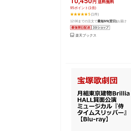
10,450
円
送料無料
95
ポイント
(
1
倍)
5
(1件)
12:00までの注文で
最短8/9(翌日)
お届け
楽天ブックス