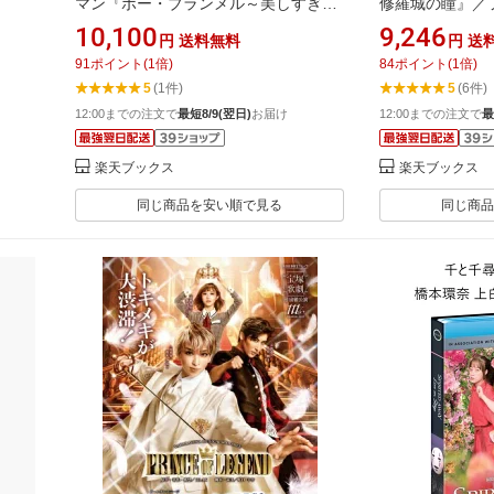
マン『ボー・ブランメル～美しすぎた
修羅城の瞳』／
男～』/プレジャー・ステージ『Prayer
ストリー『エスペ
10,100
9,246
円
送料無料
円
送
～祈り～』【Blu-ray】 [ 宝塚歌劇団 ]
ray】 [ 宝塚歌劇
91
ポイント
(
1
倍)
84
ポイント
(
1
倍)
5
(1件)
5
(6件)
12:00までの注文で
最短8/9(翌日)
お届け
12:00までの注文で
最
楽天ブックス
楽天ブックス
同じ商品を安い順で見る
同じ商品