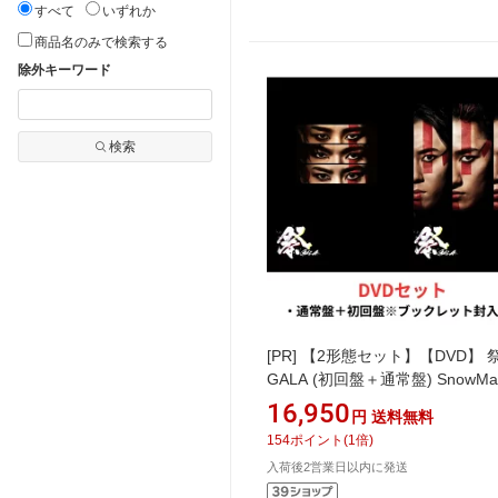
すべて
いずれか
商品名のみで検索する
除外キーワード
検索
[PR]
【2形態セット】【DVD】 
GALA (初回盤＋通常盤) SnowMa
ノーマン 岩本照 深澤辰哉 宮館
16,950
円
送料無料
154
ポイント
(
1
倍)
入荷後2営業日以内に発送