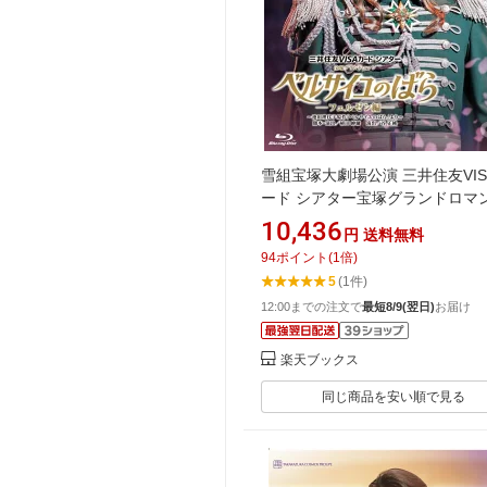
雪組宝塚大劇場公演 三井住友VIS
ード シアター宝塚グランドロマ
ルサイユのばら』-フェルゼン編
10,436
円
送料無料
田理代子原作「ベルサイユのば
94
ポイント
(
1
倍)
り～【Blu-ray】 [ 宝塚歌劇団 ]
5
(1件)
12:00までの注文で
最短8/9(翌日)
お届け
楽天ブックス
同じ商品を安い順で見る