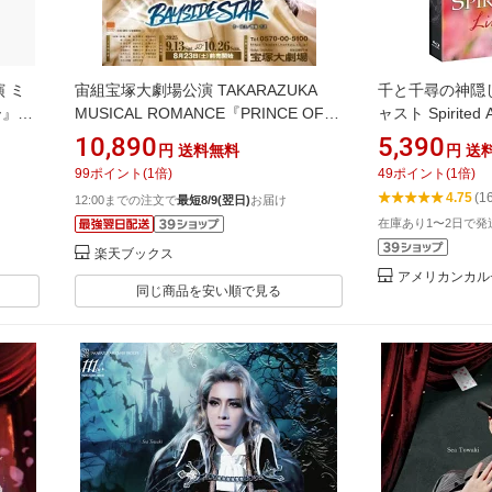
演 ミ
宙組宝塚大劇場公演 TAKARAZUKA
千と千尋の神隠し
ー』
MUSICAL ROMANCE『PRINCE OF
ャスト Spirited
LEGEND』/ビートオンステージ
イ 2枚組 blu-r
10,890
5,390
円
送料無料
円
送
『BAYSIDE STAR』【Blu-ray】 [ 宝塚
規品 北米版 日本語
99
ポイント
(
1
倍)
49
ポイント
(
1
倍)
歌劇団 ]
ロ ちひろ 千とち
4.75
(1
12:00までの注文で
最短8/9(翌日)
お届け
Live on Sta
在庫あり1〜2日で発
台版 橋本環奈 上白
theater
楽天ブックス
アメリカンカル
同じ商品を安い順で見る