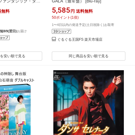
ファンタジック・タペ
GALA（通常盤） [Blu-ray]
ラント！』【Blu-
5,585
料無料
円
送料無料
団 ]
50
ポイント
(
1
倍)
1〜4日以内の発送予定(土日祝除く)お取寄
短8/9(翌日)
お届け
ぐるぐる王国FS 楽天市場店
を安い順で見る
同じ商品を安い順で見る