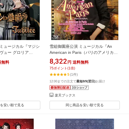
 ミュージカル『マジシ
雪組御園座公演 ミュージカル『An
ヴュー グロリア
American in Paris（パリのアメリカ
ュビリー）』【Blu-ray】
人）』【Blu-ray】 [ 宝塚歌劇団 ]
8,322
料無料
円
送料無料
75
ポイント
(
1
倍)
5
(1件)
12:00までの注文で
最短8/9(翌日)
お届け
楽天ブックス
を安い順で見る
同じ商品を安い順で見る