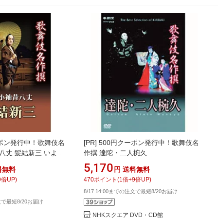
ーポン発行中！歌舞伎名
[PR]
500円クーポン発行中！歌舞伎名
八丈 髪結新三 いよい
作撰 達陀・二人椀久
”DVDシリーズ続編の
5,170
料無料
円
送料無料
 江戸時代の庶民の生活
9
倍UP)
470
ポイント
(
1
倍+
9
倍UP)
た世話物の傑作。
8/17 14:00までの注文で最短8/20お届け
注文で最短8/20お届け
NHKスクエア DVD・CD館