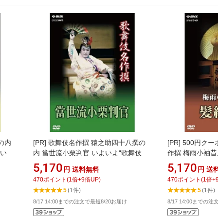
の内
[PR]
歌舞伎名作撰 猿之助四十八撰の
[PR]
500円ク
よい
内 當世流小栗判官 いよいよ“歌舞伎名
作撰 梅雨小袖昔
続編の
作撰”DVDシリーズ続編のリリース開
よ“歌舞伎名作撰
5,170
5,170
円
送料無料
円
送
始！ 歌舞伎のロマンと見どころ満載！
リリース開始！
470
ポイント
(
1
倍+
9
倍UP)
470
ポイント
(
1
倍+
三代目市川猿之助歌舞伎の真骨頂！
をリアルに描い
5
(1件)
5
(1件)
8/17 14:00までの注文で最短8/20お届け
8/17 14:00までの