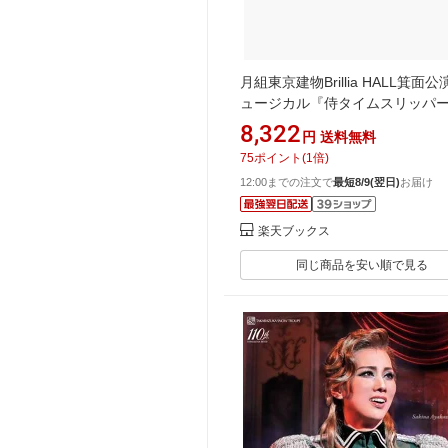
月組東京建物Brillia HALL箕面公
ュージカル『侍タイムスリッパ
【Blu-ray】 [ 宝塚歌劇団 ]
8,322
円
送料無料
75
ポイント
(
1
倍)
12:00までの注文で
最短8/9(翌日)
お届け
楽天ブックス
同じ商品を安い順で見る