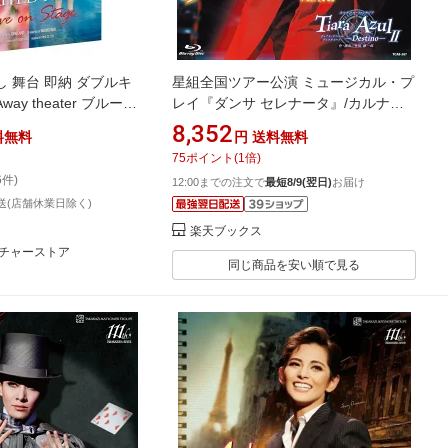
 舞台 即納 ダブルキ
星組全国ツアー公演 ミュージカル・プ
 Away theater ブルーレ
レイ『ダンサ セレナータ』/カルナバ
ay ジブリ 宮崎駿 USA正
ル・ファンタジア『Tiara Azul -
8,352
料無料
円
送料無料
 英語 Chihiro チヒ
Destino-（ティアラ・アスール ディ
75
ポイント
(
1
倍)
ひろ 神隠し 2023
スティーノ）II』【Blu-ray】 [ 宝塚歌
6件)
12:00までの注文で
最短8/9(翌日)
お届け
ge ライブ オン ステージ 舞
劇団 ]
送(店舗休業日除く)
石萌音 living
楽天ブックス
チャーストア
同じ商品を安い順で見る