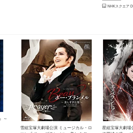
NHKスクエア 
猫』～
雪組宝塚大劇場公演 ミュージカル・ロ
星組宝塚大劇場