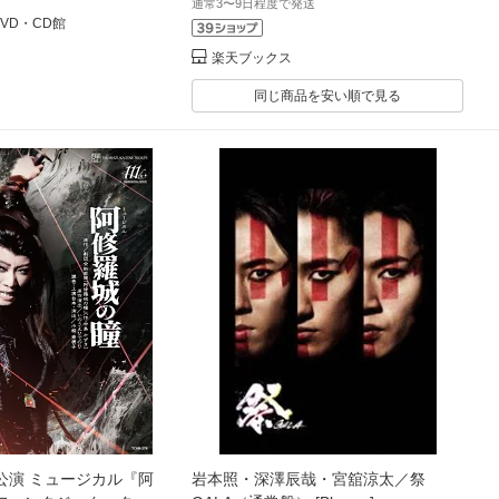
通常3〜9日程度で発送
DVD・CD館
楽天ブックス
同じ商品を安い順で見る
公演 ミュージカル『阿
岩本照・深澤辰哉・宮舘涼太／祭