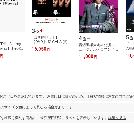
3
位
5
4
【2形態セット】
位
位
【DVD】 祭 GALA (初回
R!!』Blu-ray
『エ
宙組宝塚大劇場公演 ミ
盤＋通常盤) SnowMan
16,950
u-ray】 [ 宝塚歌
の輪舞
ュージカル・ロマン『黒
円
スノーマン 岩本照 深澤
宝塚
蜥蜴』 スパーキング・
10,
辰哉 宮館涼太
11,000
円
円
イルミネイト
『Diamond
IMPULSE（ダ…
とお届け日を表示しています。 お届け日は目安のため、正確な情報は注文画面でご確
品のサイズや色によって異なる場合があります
ズを幅広く満たす商品に「最強翌日配送」ラベルを表示しています。
詳細を見る