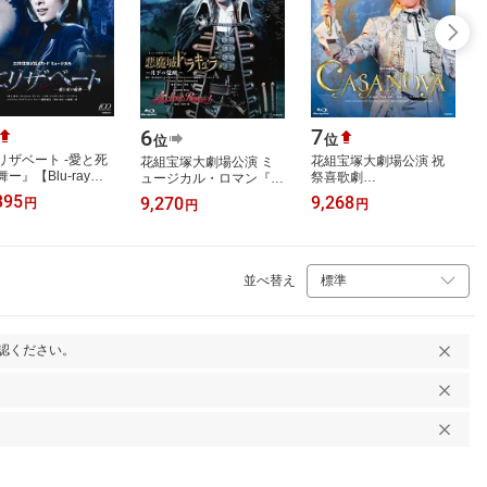
7
6
位
位
リザベート -愛と死
花組宝塚大劇場公演 祝
花組宝塚大劇場公演 ミ
ー』【Blu-ray】 [
祭喜歌劇
ュージカル・ロマン『悪
歌劇団 ]
『CASANOVA』【Blu-
魔城ドラキュラ』～月下
395
9,268
9,270
円
円
円
ray】 [ 明日海りお ]
の覚醒～/Romantic
Revue『愛, Love…
並べ替え
認ください。