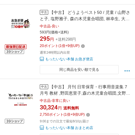
【中古】 どうようベスト50 / 児童 / 山野さ
中古
と子, 塩野雅子, 森の木児童合唱団, 林幸生, 大和
田りつこ, 土居裕子, コロムビアゆりかご会, 鹿
中古品-良い
島かんな, コロムビアすずら / [CD]【ネコポス発
593円(価格+送料)
295
送】
円
+送料298円
20
ポイント
(
1
倍+
9
倍UP)
通常24時間以内出荷
もったいない本舗 お急ぎ便店
同じ商品を安い順で見る
【中古】 月刊 日常保育・行事用音楽集 7
中古
月号 教材 ,野田恵里子,森の木児童合唱団,文野朋
子,こおろぎ’73,吉田仁美,山野さと子,中川順子 /
中古品-非常に良い
幼稚園用, Daphne Shepherd, Thomas Fl / [CD]
30,324
円
送料無料
【宅配便出荷】
2,750
ポイント
(
1
倍+
9
倍UP)
9:00までの注文で最短8/10お届け
もったいない本舗 おまとめ店