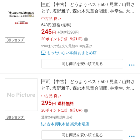
【中古】 どうようベスト50 / 児童 / 山野さ
中古
と子, 塩野雅子, 森の木児童合唱団, 林幸生, 大和
田りつこ, 土居裕子, コロムビアゆりかご会, 鹿
中古品-良い
島かんな, コロムビアすずらん / [CD]【宅配便出
643円(価格+送料)
245
荷】
円
+送料398円
20
ポイント
(
1
倍+
9
倍UP)
9:00までの注文で最短8/10お届け
もったいない本舗 おまとめ店
同じ商品を安い順で見る
【中古】 どうようベスト50 / 児童 / 山野さ
中古
と子, 塩野雅子, 森の木児童合唱団, 林幸生, 大和
田りつこ, 土居裕子, コロムビアゆりかご会, 鹿 /
中古品-良い
[CD]【メール便送料無料】【最短翌日配達対
295
円
送料無料
応】
20
ポイント
(
1
倍+
9
倍UP)
通常24時間以内出荷
古本買取本舗 楽天市場店
同じ商品を安い順で見る