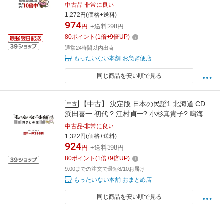
光? 大塚美春? 柴田隆章 藤みち子 / 浜田喜一(初
中古品-非常に良い
代), 江村貞一, 小杉真貴子, 鳴海 / [CD]【ネコポ
1,272円(価格+送料)
974
ス発送】
円
+送料298円
80
ポイント
(
1
倍+
9
倍UP)
通常24時間以内出荷
もったいない本舗 お急ぎ便店
同じ商品を安い順で見る
【中古】 決定版 日本の民謡1 北海道 CD
中古
浜田喜一 初代 ? 江村貞一? 小杉真貴子? 鳴海重
光? 大塚美春? 柴田隆章 藤みち子 / 浜田喜一(初
中古品-非常に良い
代), 江村貞一, 小杉真貴子, 鳴海重 / [CD]【宅配
1,322円(価格+送料)
924
便出荷】
円
+送料398円
80
ポイント
(
1
倍+
9
倍UP)
9:00までの注文で最短8/10お届け
もったいない本舗 おまとめ店
同じ商品を安い順で見る