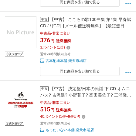
同じ商品を安い順で見る
【中古】 こころの歌100曲集 第4集 早春賦
中古
CD / / [CD]【メール便送料無料】【最短翌日配
達対応】
中古品-非常に良い
376
円
送料無料
3
ポイント
(
1
倍)
通常24時間以内出荷
古本配達本舗 楽天市場店
同じ商品を安い順で見る
【中古】 決定盤!日本の民謡 下 CD オムニ
中古
バス? 吉沢浩? 小野花子? 高田美佐子? 三浦隆
子? 古井戸道雄? 三橋美智也? 小杉真貴子? 大塚
中古品-非常に良い
文雄? / / [CD]【メール便送料無料】【最短翌日
515
円
送料無料
配達対応】
40
ポイント
(
1
倍+
9
倍UP)
通常24時間以内出荷
もったいない本舗 楽天市場店