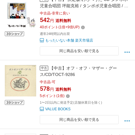
児童合唱団 坪能克裕 / タンポポ児童合唱団 / キ
ングレコード [CD]【メール便送料無料】【最短
中古品-非常に良い
翌日配達対応】
542
円
送料無料
40
ポイント
(
1
倍+
9
倍UP)
通常24時間以内出荷
もったいない本舗 楽天市場店
同じ商品を安い順で見る
【中古】オフ・オフ・マザー・グー
中古
ス/CD/TOCT-9286
中古品-可
578
円
送料無料
5
ポイント
(
1
倍)
1〜2日以内に発送予定(店舗休業日を除く)
VALUE BOOKS
同じ商品を安い順で見る