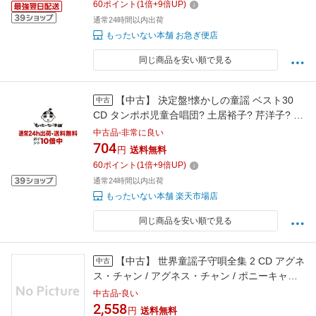
60
ポイント
(
1
倍+
9
倍UP)
通常24時間以内出荷
もったいない本舗 お急ぎ便店
同じ商品を安い順で見る
【中古】 決定盤!懐かしの童謡 ベスト30
中古
CD タンポポ児童合唱団? 土居裕子? 芹洋子? 斉
藤伸子? 塩野雅子? NHK東京放送児童合唱団?
中古品-非常に良い
クロスロ / / [CD]【メール便送料無料】【最短翌
704
円
送料無料
日配達対応】
60
ポイント
(
1
倍+
9
倍UP)
通常24時間以内出荷
もったいない本舗 楽天市場店
同じ商品を安い順で見る
【中古】 世界童謡子守唄全集 2 CD アグネ
中古
ス・チャン / アグネス・チャン / ポニーキャニ
オン [CD]【メール便送料無料】【最短翌日配達
中古品-良い
対応】
2,558
円
送料無料