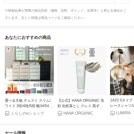
※検索結果が実際の商品内容（価格、送料、ポイント、在庫等）と異なる場合がご
ざいます。正しい情報は商品ページをご確認ください。
あなたにおすすめの商品
1A23 3タイ
選べる天板 チェスト スリム/
【公式】HANA ORGANIC 洗
レースシャツ/
ワイド 3段/4段/5段 幅34/54 奥
顔 化粧落とし クレイ 黒ずみ
チュールレース
行42 高さ68.5/88/107.5cm タ
角栓 毛穴 角質ケア 敏感肌 無
LUMIRA
くらしのeショップ
HANA ORGANIC
カットソー/ラ
ンス 衣装ケース 収納ケース
添加 天然100％ 国産オーガニ
ハイネックブラ
引き出し 洗面所 収納 子供部
ック ピュアリクレイ ハナオー
ホワイト/セク
屋 クローゼット 隠す収納 ラ
ガニック hanaオーガニック
セール情報
ンドリーチェスト ルームス 日