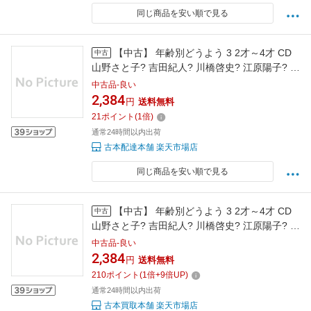
同じ商品を安い順で見る
【中古】 年齢別どうよう 3 2才～4才 CD
中古
山野さと子? 吉田紀人? 川橋啓史? 江原陽子? 森
の木児童合唱団? 水木一郎? 森晴美? 小林優子?
中古品-良い
東京 / / [CD]【メール便送料無料】【最短翌日配
2,384
円
送料無料
達対応】
21
ポイント
(
1
倍)
通常24時間以内出荷
古本配達本舗 楽天市場店
同じ商品を安い順で見る
【中古】 年齢別どうよう 3 2才～4才 CD
中古
山野さと子? 吉田紀人? 川橋啓史? 江原陽子? 森
の木児童合唱団? 水木一郎? 森晴美? 小林優子?
中古品-良い
東京 / / [CD]【メール便送料無料】【最短翌日配
2,384
円
送料無料
達対応】
210
ポイント
(
1
倍+
9
倍UP)
通常24時間以内出荷
古本買取本舗 楽天市場店