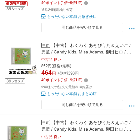
40
ポイント
(
1
倍+
9
倍UP)
通常24時間以内出荷
もったいない本舗 お急ぎ便店
同じ商品を安い順で見る
【中古】 わくわく あそびうた＆えいご /
中古
児童 / Candy Kids, Misa Adams, 柳田ヒロ / キ
ングレコード [CD]【宅配便出荷】
中古品-良い
862円(価格+送料)
464
円
+送料398円
40
ポイント
(
1
倍+
9
倍UP)
9:00までの注文で最短8/10お届け
もったいない本舗 おまとめ店
同じ商品を安い順で見る
【中古】 わくわく あそびうた＆えいご /
中古
児童 / Candy Kids, Misa Adams, 柳田ヒロ / キ
ングレコード [CD]【メール便送料無料】【最短
中古品-良い