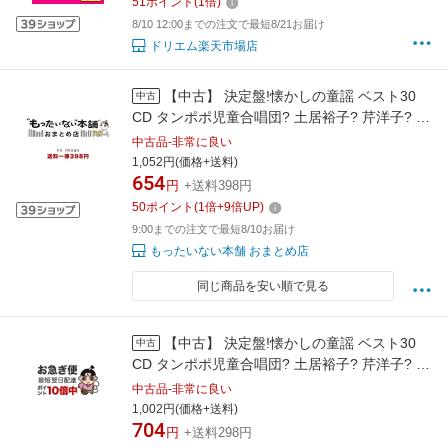
51
ポイント
(
1
倍)
8/10 12:00までの注文で最短8/21お届け
ドリエム楽天市場店
【中古】 決定盤!懐かしの童謡 ベスト30
中古
CD タンポポ児童合唱団? 土居裕子? 芹洋子? 斉
藤伸子? 塩野雅子? NHK東京放送児童合唱団?
中古品-非常に良い
クロスロード・レディース・アンサン / / [CD]
1,052円(価格+送料)
654
【宅配便出荷】
円
+送料398円
50
ポイント
(
1
倍+
9
倍UP)
9:00までの注文で最短8/10お届け
もったいない本舗 おまとめ店
同じ商品を安い順で見る
【中古】 決定盤!懐かしの童謡 ベスト30
中古
CD タンポポ児童合唱団? 土居裕子? 芹洋子? 斉
藤伸子? 塩野雅子? NHK東京放送児童合唱団?
中古品-非常に良い
クロスロード・レディース・アンサ / / [CD]【ネ
1,002円(価格+送料)
704
コポス発送】
円
+送料298円