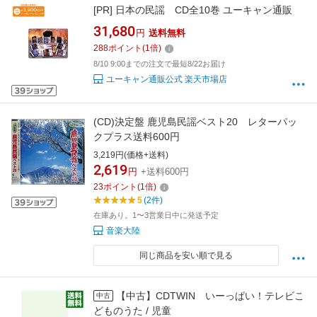
[PR]
日本の民謡 CD全10巻 ユーキャン通販
31,680
円
送料無料
288
ポイント
(
1
倍)
8/10 9:00までの注文で最短8/22お届け
ユーキャン通販公式 楽天市場店
(CD)決定盤 鹿児島民謡ベスト20 レターパッ
クプラス送料600円
3,219円(価格+送料)
2,619
円
+送料600円
23
ポイント
(
1
倍)
5
(2件)
在庫あり。1〜3営業日中に発送予定
音楽大陸
同じ商品を安い順で見る
【中古】CDTWIN いーっぱい！テレビこ
中古
どものうた / 児童