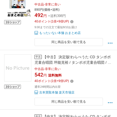
ングレコード [CD]【宅配便出荷】
中古品-非常に良い
890円(価格+送料)
492
円
+送料398円
40
ポイント
(
1
倍+
9
倍UP)
9:00までの注文で最短8/10お届け
もったいない本舗 おまとめ店
同じ商品を安い順で見る
【中古】 決定版!わらべうた CD タンポポ
中古
児童合唱団 坪能克裕 / タンポポ児童合唱団 / キ
ングレコード [CD]【メール便送料無料】【最短
中古品-非常に良い
翌日配達対応】
542
円
送料無料
40
ポイント
(
1
倍+
9
倍UP)
通常24時間以内出荷
古本買取本舗 楽天市場店
同じ商品を安い順で見る
【中古】 決定版!わらべうた CD タンポポ
中古