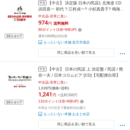
【中古】 決定版 日本の民謡1 北海道 CD
中古
浜田喜一 初代 ? 江村貞一? 小杉真貴子? 鳴海重
光? 大塚美春? 柴田隆章 藤みち子 / 浜田喜一(初
中古品-非常に良い
代), 江 / [CD]【メール便送料無料】【最短翌日
974
円
送料無料
配達対応】
80
ポイント
(
1
倍+
9
倍UP)
通常24時間以内出荷
もったいない本舗 楽天市場店
同じ商品を安い順で見る
【中古】 日本の民謡 上 決定盤 / 民謡 / 熊
中古
谷一夫 / 日本コロムビア [CD]【宅配便出荷】
中古品-非常に良い
1,639円(価格+送料)
1,241
円
+送料398円
110
ポイント
(
1
倍+
9
倍UP)
9:00までの注文で最短8/10お届け
もったいない本舗 おまとめ店
同じ商品を安い順で見る