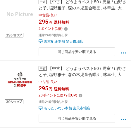
【中古】 どうようベスト50 / 児童 / 山野さ
中古
と子, 塩野雅子, 森の木児童合唱団, 林幸生, 大和
田りつこ, 土居裕子, コロムビアゆりかご会, 鹿 /
中古品-良い
[CD]【メール便送料無料】【最短翌日配達対
295
円
送料無料
応】
2
ポイント
(
1
倍)
通常24時間以内出荷
古本配達本舗 楽天市場店
同じ商品を安い順で見る
【中古】 どうようベスト50 / 児童 / 山野さ
中古
と子, 塩野雅子, 森の木児童合唱団, 林幸生, 大和
田りつこ, 土居裕子, コロムビアゆりかご会, 鹿 /
中古品-良い
[CD]【メール便送料無料】【最短翌日配達対
295
円
送料無料
応】
20
ポイント
(
1
倍+
9
倍UP)
通常24時間以内出荷
もったいない本舗 楽天市場店
同じ商品を安い順で見る