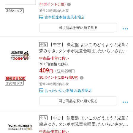
23
ポイント
(
1
倍)
通常24時間以内出荷
古本配達本舗 楽天市場店
同じ商品を安い順で見る
【中古】 決定盤 よいこのどうよう / 児童 /
中古
森みゆき, タンポポ児童合唱団, たいらいさお,
岡崎裕美, 五百木佑野, 春口雅子, 斉藤伸子, 塩野
中古品-非常に良い
雅子, 土居裕子, 小林麻美, / [CD]【ネコポス発
707円(価格+送料)
409
送】
円
+送料298円
30
ポイント
(
1
倍+
9
倍UP)
通常24時間以内出荷
もったいない本舗 お急ぎ便店
同じ商品を安い順で見る
【中古】 決定盤 よいこのどうよう / 児童 /
中古
森みゆき, タンポポ児童合唱団, たいらいさお,
岡崎裕美, 五百木佑野, 春口雅子, 斉藤伸子, 塩野
中古品-非常に良い