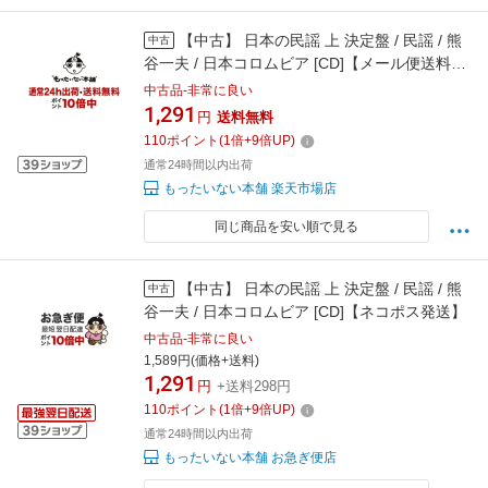
【中古】 日本の民謡 上 決定盤 / 民謡 / 熊
中古
谷一夫 / 日本コロムビア [CD]【メール便送料無
料】【最短翌日配達対応】
中古品-非常に良い
1,291
円
送料無料
110
ポイント
(
1
倍+
9
倍UP)
通常24時間以内出荷
もったいない本舗 楽天市場店
同じ商品を安い順で見る
【中古】 日本の民謡 上 決定盤 / 民謡 / 熊
中古
谷一夫 / 日本コロムビア [CD]【ネコポス発送】
中古品-非常に良い
1,589円(価格+送料)
1,291
円
+送料298円
110
ポイント
(
1
倍+
9
倍UP)
通常24時間以内出荷
もったいない本舗 お急ぎ便店