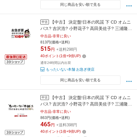
同じ商品を安い順で見る
【中古】 決定盤!日本の民謡 下 CD オムニ
中古
バス? 吉沢浩? 小野花子? 高田美佐子? 三浦隆
子? 古井戸道雄? 三橋美智也? 小杉真貴子? 大塚
中古品-非常に良い
文雄? 下谷二三子 漆原栄美子 / オ / [CD]【ネコ
813円(価格+送料)
515
ポス発送】
円
+送料298円
40
ポイント
(
1
倍+
9
倍UP)
通常24時間以内出荷
もったいない本舗 お急ぎ便店
同じ商品を安い順で見る
【中古】 決定盤!日本の民謡 下 CD オムニ
中古
バス? 吉沢浩? 小野花子? 高田美佐子? 三浦隆
子? 古井戸道雄? 三橋美智也? 小杉真貴子? 大塚
中古品-非常に良い
文雄? 下谷二三子 漆原栄美子 / オム / [CD]【宅
863円(価格+送料)
465
配便出荷】
円
+送料398円
40
ポイント
(
1
倍+
9
倍UP)