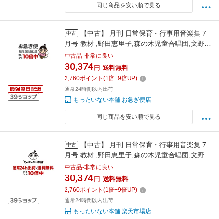
同じ商品を安い順で見る
【中古】 月刊 日常保育・行事用音楽集 7
中古
月号 教材 ,野田恵里子,森の木児童合唱団,文野朋
子,こおろぎ’73,吉田仁美,山野さと子,中川順子 /
中古品-非常に良い
幼稚園用, Daphne Shepherd, Thomas / [CD]
30,374
円
送料無料
【ネコポス発送】
2,760
ポイント
(
1
倍+
9
倍UP)
通常24時間以内出荷
もったいない本舗 お急ぎ便店
同じ商品を安い順で見る
【中古】 月刊 日常保育・行事用音楽集 7
中古
月号 教材 ,野田恵里子,森の木児童合唱団,文野朋
子,こおろぎ’73,吉田仁美,山野さと子,中川順子 /
中古品-非常に良い
/ [CD]【メール便送料無料】【最短翌日配達対
30,374
円
送料無料
応】
2,760
ポイント
(
1
倍+
9
倍UP)
通常24時間以内出荷
もったいない本舗 楽天市場店