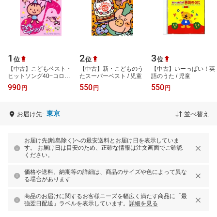
1
2
3
位
位
位
【中古】こどもベスト・
【中古】新・こどものう
【中古】いーっぱい！英
ヒットソング40−コロン
たスーパーベスト / 児童
語のうた / 児童
パッ！・ドコノコノキノ
990
550
550
円
円
円
コ / 児童
東京
お届け先:
並べ替え
お届け先(離島除く)への最安送料とお届け日を表示していま
す。 お届け日は目安のため、正確な情報は注文画面でご確認
ください。
価格や送料、納期等の詳細は、商品のサイズや色によって異な
る場合があります
商品のお届けに関するお客様ニーズを幅広く満たす商品に「最
強翌日配送」ラベルを表示しています。
詳細を見る