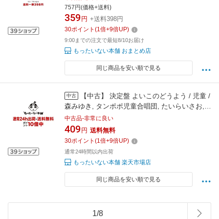
雅子, 土居裕子, 小林麻美, 江 / [CD]【宅配便出
757円(価格+送料)
359
荷】
円
+送料398円
30
ポイント
(
1
倍+
9
倍UP)
9:00までの注文で最短8/10お届け
もったいない本舗 おまとめ店
同じ商品を安い順で見る
【中古】 決定盤 よいこのどうよう / 児童 /
中古
森みゆき, タンポポ児童合唱団, たいらいさお,
岡崎裕美, 五百木佑野, 春口雅子, 斉藤伸子, 塩野
中古品-非常に良い
/ [CD]【メール便送料無料】【最短翌日配達対
409
円
送料無料
応】
30
ポイント
(
1
倍+
9
倍UP)
通常24時間以内出荷
もったいない本舗 楽天市場店
同じ商品を安い順で見る
1
/
8