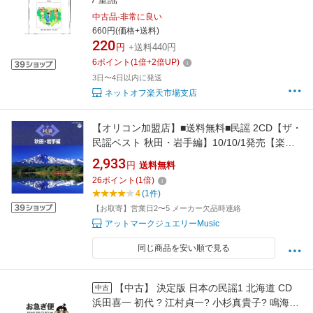
中古品-非常に良い
660円(価格+送料)
220
円
+送料440円
6
ポイント
(
1
倍+
2
倍UP)
3日〜4日以内に発送
ネットオフ楽天市場支店
【オリコン加盟店】■送料無料■民謡 2CD【ザ・
民謡ベスト 秋田・岩手編】10/10/1発売【楽ギ
フ_包装選択】
2,933
円
送料無料
26
ポイント
(
1
倍)
4
(1件)
【お取寄】営業日2〜5 メーカー欠品時連絡
アットマークジュエリーMusic
同じ商品を安い順で見る
【中古】 決定版 日本の民謡1 北海道 CD
中古
浜田喜一 初代 ? 江村貞一? 小杉真貴子? 鳴海重