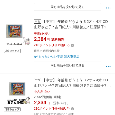
同じ商品を安い順で見る
【中古】 年齢別どうよう 3 2才～4才 CD
中古
山野さと子? 吉田紀人? 川橋啓史? 江原陽子? 森
の木児童合唱団? 水木一郎? 森晴美? 小林優子?
中古品-良い
東京 / / [CD]【メール便送料無料】【最短翌日配
2,384
円
送料無料
達対応】
210
ポイント
(
1
倍+
9
倍UP)
通常24時間以内出荷
もったいない本舗 楽天市場店
同じ商品を安い順で見る
【中古】 年齢別どうよう 3 2才～4才 CD
中古
山野さと子? 吉田紀人? 川橋啓史? 江原陽子? 森
の木児童合唱団? 水木一郎? 森晴美? 小林優子?
中古品-良い
東京放送児童合唱団? 内田順子 森 / / [CD]【宅
2,732円(価格+送料)
2,334
配便出荷】
円
+送料398円
210
ポイント
(
1
倍+
9
倍UP)
9:00までの注文で最短8/10お届け