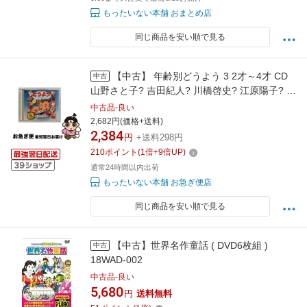
もったいない本舗 おまとめ店
同じ商品を安い順で見る
【中古】 年齢別どうよう 3 2才～4才 CD
中古
山野さと子? 吉田紀人? 川橋啓史? 江原陽子? 森
の木児童合唱団? 水木一郎? 森晴美? 小林優子?
中古品-良い
東京放送児童合唱団? 内田順子 / / [CD]【ネコポ
2,682円(価格+送料)
2,384
ス発送】
円
+送料298円
210
ポイント
(
1
倍+
9
倍UP)
通常24時間以内出荷
もったいない本舗 お急ぎ便店
同じ商品を安い順で見る
【中古】世界名作童話 ( DVD6枚組 )
中古
18WAD-002
中古品-良い
5,680
円
送料無料