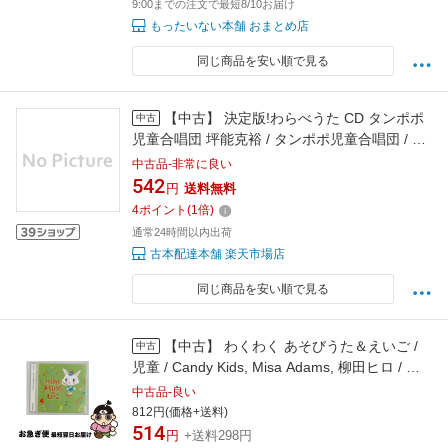
9:00までの注文で最短8/10お届け
もったいない本舗 おまとめ店
同じ商品を安い順で見る
【中古】 決定版!わらべうた CD タンポポ
中古
児童合唱団 坪能克裕 / タンポポ児童合唱団 / キ
ングレコード [CD]【メール便送料無料】【最短
中古品-非常に良い
翌日配達対応】
542
円
送料無料
4
ポイント
(
1
倍)
通常24時間以内出荷
古本配達本舗 楽天市場店
同じ商品を安い順で見る
【中古】 わくわく あそびうた＆えいご /
中古
児童 / Candy Kids, Misa Adams, 柳田ヒロ / キ
ングレコード [CD]【ネコポス発送】
中古品-良い
812円(価格+送料)
514
円
+送料298円