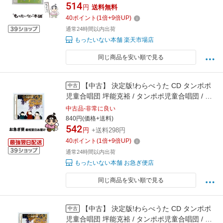
翌日配達対応】
514
円
送料無料
40
ポイント
(
1
倍+
9
倍UP)
通常24時間以内出荷
もったいない本舗 楽天市場店
同じ商品を安い順で見る
【中古】 決定版!わらべうた CD タンポポ
中古
児童合唱団 坪能克裕 / タンポポ児童合唱団 / キ
ングレコード [CD]【ネコポス発送】
中古品-非常に良い
840円(価格+送料)
542
円
+送料298円
40
ポイント
(
1
倍+
9
倍UP)
通常24時間以内出荷
もったいない本舗 お急ぎ便店
同じ商品を安い順で見る
【中古】 決定版!わらべうた CD タンポポ
中古
児童合唱団 坪能克裕 / タンポポ児童合唱団 / キ