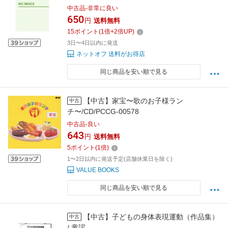
中古品-非常に良い
650
円
送料無料
15
ポイント
(
1
倍+
2
倍UP)
3日〜4日以内に発送
ネットオフ 送料がお得店
同じ商品を安い順で見る
【中古】家宝〜歌のお子様ラン
中古
チ〜/CD/PCCG-00578
中古品-良い
643
円
送料無料
5
ポイント
(
1
倍)
1〜2日以内に発送予定(店舗休業日を除く)
VALUE BOOKS
同じ商品を安い順で見る
【中古】子どもの身体表現運動（作品集）
中古
/ 童謡