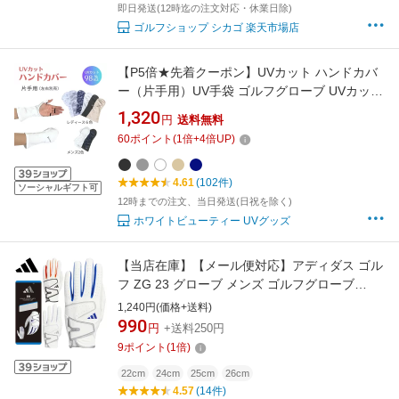
即日発送(12時迄の注文対応・休業日除)
ゴルフショップ シカゴ 楽天市場店
【P5倍★先着クーポン】UVカット ハンドカバ
ー（片手用）UV手袋 ゴルフグローブ UVカット
手袋 ゴルフ小物 レディース メンズ 右手 左手
1,320
円
送料無料
手のひらオープン 指なし手袋 紫外線対策
60
ポイント
(
1
倍+
4
倍UP)
UPF50+ 日焼け防止 手の甲 指 UVケア 紫外線
対策グッズ テニス 釣り 手袋 WhB
4.61
(102件)
ソーシャルギフト可
12時までの注文、当日発送(日祝を除く)
ホワイトビューティー UVグッズ
【当店在庫】【メール便対応】アディダス ゴル
フ ZG 23 グローブ メンズ ゴルフグローブ
NMH91 右利き（左手用） 【adtk-sp】
1,240円(価格+送料)
990
円
+送料250円
9
ポイント
(
1
倍)
22cm
24cm
25cm
26cm
4.57
(14件)