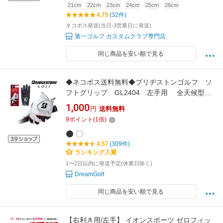
21cm
22cm
23cm
24cm
25cm
26cm
4.75
(32件)
ネコポス発送(当日-3営業日に発送)
第一ゴルフ カスタムクラブ専門店
同じ商品を安い順で見る
◆ネコポス送料無料◆ブリヂストンゴルフ ソ
フトグリップ GL2404 左手用 全天候型グ
ローブ/SOFT GRIP/BRIDGESTONE GOLF
1,000
円
送料無料
9
ポイント
(
1
倍)
4.57
(309件)
ランキング入賞
1〜2日以内に発送予定(休業日除く)
DreamGolf
同じ商品を安い順で見る
【右利き用/左手】 イオンスポーツ ゼロフィッ