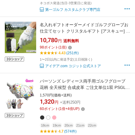
ネコポス発送(当日-3営業日に発送)
第一ゴルフ カスタムクラブ専門店
名入れギフトオーダーメイドゴルフグローブお
仕立てセット クリスタルギフト [アスキュー]
父の日 ギフト 羊革で職人が手型に合わせて作
10,780
円
送料無料
り上げる名入れグローブ オーダーメード 父の
98
ポイント
(
1
倍)
日ギフト プレゼント 実用的 高級 日本製 本革
4.43
(251件)
羊革 ホワイトデー 【送料無料】
1〜2日以内に発送予定(土日祝除く)
アイデア.com コジット公式ストア
パーソンズ レディース両手用ゴルフグローブ
花柄 全天候型 合成皮革 ご注文単位1双 PSGL-
09 【PERSON'S GOLF】【メール便対応】
1,570円(価格+送料)
1,320
円
+送料250円
60
ポイント
(
1
倍+
4
倍UP)
18cm
19cm
20cm
21cm
22cm
4.7
(574件)