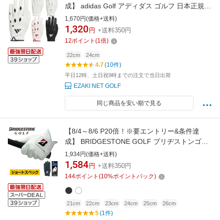
成】 adidas Golf アディダス ゴルフ 日本正規品
マルチフィット 24 合成皮革 メンズ ゴルフグロ
1,670円(価格+送料)
ーブ ( 左手用 ) 「 IKL21 」 【当店在庫品】
1,320
円
+送料350円
12
ポイント
(
1
倍)
22cm
24cm
4.7
(10件)
平日12時、土日祝9時までの注文で当日出荷
EZAKI NET GOLF
同じ商品を安い順で見る
【8/4～8/6 P20倍！※要エントリー&条件達
成】 BRIDGESTONE GOLF ブリヂストンゴル
フ 日本正規品 TOUR GLOVE ツアーグローブ
1,934円(価格+送料)
ショートスペック 人工皮革 メンズ ゴルフグロ
1,584
円
+送料350円
ーブ ( 左手用 ) 2026新製品 「 GL2602 」 【当
144
ポイント
(
10
%ポイントバック)
店在庫品】
21cm
22cm
23cm
24cm
25cm
26cm
5
(1件)