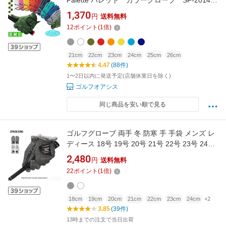
Palette パレット カラーグローブ SF-2014
豊富な10カラー カラーゴルフグローブ
1,370
円
送料無料
12
ポイント
(
1
倍)
21cm
22cm
23cm
24cm
25cm
26cm
4.47
(88件)
1〜2日以内に発送予定(店舗休業日を除く)
ゴルフオアシス
同じ商品を安い順で見る
ゴルフグローブ 両手 冬 防寒 手 手袋 メンズ レ
ディース 18号 19号 20号 21号 22号 23号 24号
25号 26号 グレー ホワイト フリース 起毛 スマ
2,480
円
送料無料
ホ対応 シリコン 滑り止め ゴルフ用 グリップ力
22
ポイント
(
1
倍)
保温性 手首ファー 防寒グローブ 登山 釣り 自転
車 アウトドア SPEADKING
18cm
19cm
20cm
21cm
22cm
23cm
24cm
+2
3.85
(39件)
13時までの注文で当日出荷