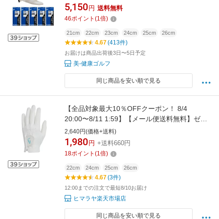
ト PT-300 (左手装着用 / 右手装着用) メンズ
5,150
円
送料無料
(outlet)
46
ポイント
(
1
倍)
21cm
22cm
23cm
24cm
25cm
26cm
4.67
(413件)
お届けは商品出荷後3日〜5日予定
美-健康ゴルフ
同じ商品を安い順で見る
【全品対象最大10％OFFクーポン！ 8/4
20:00〜8/11 1:59】【メール便送料無料】ゼロ
フィット(ZEROFIT) ゴルフ 左手用グローブ メ
2,640円(価格+送料)
ンズ インスパイラルグローブ クール ZF インス
1,980
円
+送料660円
パイラルグローブ COOL
18
ポイント
(
1
倍)
22cm
24cm
25cm
26cm
4.67
(3件)
12:00までの注文で最短8/10お届け
ヒマラヤ楽天市場店
同じ商品を安い順で見る