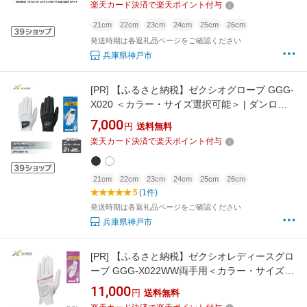
楽天カード決済で楽天ポイント付与
ファー 神戸市
21cm
22cm
23cm
24cm
25cm
26cm
発送時期は各返礼品ページをご確認ください
兵庫県神戸市
[PR]
【ふるさと納税】ゼクシオグローブ GGG-
X020 ＜カラー・サイズ選択可能＞ | ダンロッ
プ ゼクシオ ゴルフグローブ グローブ ゴルフ ゴ
7,000
円
送料無料
ルフグッズ グリップ ゴルファー 神戸市 おすす
楽天カード決済で楽天ポイント付与
め 人気 送料無料
21cm
22cm
23cm
24cm
25cm
26cm
5
(1件)
発送時期は各返礼品ページをご確認ください
兵庫県神戸市
[PR]
【ふるさと納税】ゼクシオレディースグロ
ーブ GGG-X022WW両手用＜カラー・サイズ選
択可能＞
11,000
円
送料無料