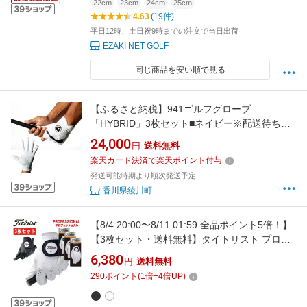
22cm
23cm
24cm
25cm
4.63
(19件)
平日12時、土日祝9時までの注文で当日出荷
EZAKI NET GOLF
同じ商品を安い順で見る
【ふるさと納税】941ゴルフグローブ
「HYBRID」3枚セット■ネイビー※配送待ち期
間有り ゴルフグッズ グリップ 高機能 ゴルフ用
24,000
円
送料無料
手袋 合成皮革 ニット 羊革 お届け：※現在多
楽天カード決済で楽天ポイント付与
くのご注文をいただいており、発送まで3か月
発送可能時期より順次発送予定
ほどお待ちいただく可能性がございます。
香川県綾川町
【8/4 20:00〜8/11 01:59 全品ポイント5倍！】
【3枚セット・送料無料】タイトリスト プロフ
ェッショナル天然羊革 ゴルフ グローブ
6,380
円
送料無料
TITLEIST PROFESSIONAL TG73 ネコポス対
290
ポイント
(
1
倍+
4
倍UP)
応