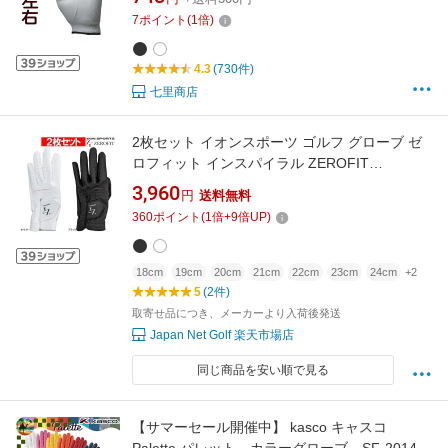
7
ポイント
(
1
倍)
4.3
(730件)
七里商店
2枚セット イオンスポーツ ゴルフ グローブ ゼ
ロフィット インスパイラル ZEROFIT
INSPIRAL 左手 右利き 18 19 20 21 22 23 24
3,960
円
送料無料
25 26cm 26E YPP
360
ポイント
(
1
倍+
9
倍UP)
18cm
19cm
20cm
21cm
22cm
23cm
24cm
+2
5
(2件)
取寄せ品につき、メーカーより入荷後発送
Japan Net Golf 楽天市場店
同じ商品を安い順で見る
【サマーセール開催中】 kasco キャスコ