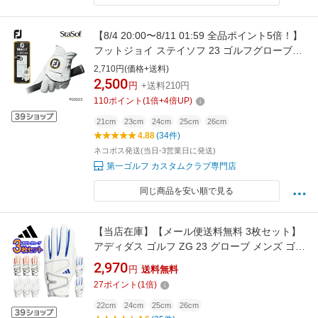
【8/4 20:00〜8/11 01:59 全品ポイント5倍！】
フットジョイ ステイソフ 23 ゴルフグローブ
FOOT JOY StaSof FGSS23 ネコポス対応
2,710円(価格+送料)
2,500
円
+送料210円
110
ポイント
(
1
倍+
4
倍UP)
21cm
23cm
24cm
25cm
26cm
4.88
(34件)
ネコポス発送(当日-3営業日に発送)
第一ゴルフ カスタムクラブ専門店
同じ商品を安い順で見る
【当店在庫】【メール便送料無料 3枚セット】
アディダス ゴルフ ZG 23 グローブ メンズ ゴル
フグローブ NMH91
2,970
円
送料無料
27
ポイント
(
1
倍)
22cm
24cm
25cm
26cm