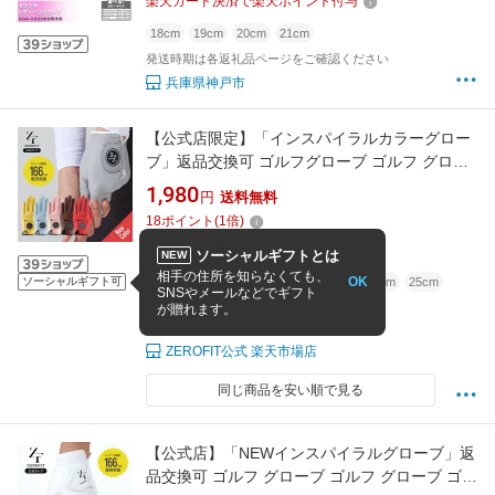
楽天カード決済で楽天ポイント付与
18cm
19cm
20cm
21cm
発送時期は各返礼品ページをご確認ください
兵庫県神戸市
【公式店限定】「インスパイラルカラーグロー
ブ」返品交換可 ゴルフグローブ ゴルフ グロー
ブ ゴルフ手袋 左手用 右手用 両手用 メンズ レ
1,980
円
送料無料
ディース ZEROFIT ゼロフィット 19cm 20cm
18
ポイント
(
1
倍)
21cm 22cm 23cm 24cm 25cm 汗 雨 イオンス
ポーツ
ソーシャルギフトとは
NEW
相手の住所を知らなくても、
OK
ソーシャルギフト可
19cm
20cm
21cm
22cm
23cm
24cm
25cm
SNSやメールなどでギフト
4.72
(538件)
が贈れます。
12時までの決済で当日発送(土日祝も対応)
ZEROFIT公式 楽天市場店
同じ商品を安い順で見る
【公式店】「NEWインスパイラルグローブ」返
品交換可 ゴルフ グローブ ゴルフ グローブ ゴル