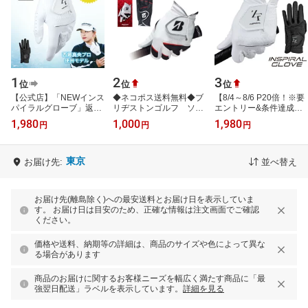
1
2
3
位
位
位
【公式店】「NEWインス
◆ネコポス送料無料◆ブ
【8/4～8/6 P20倍！※要
パイラルグローブ」返品
リヂストンゴルフ ソフ
エントリー&条件達成】
交換可 ゴルフ グローブ
トグリップ GL2404
EON SPORTS イオンス
1,980
1,000
1,980
円
円
円
ゴルフ グローブ ゴルフ
左手用 全天候型グロー
ポーツ 正規品 ZEROFIT
手袋 左手…
ブ/SOFT GR…
ゼロフィット …
東京
お届け先:
並べ替え
お届け先(離島除く)への最安送料とお届け日を表示していま
す。 お届け日は目安のため、正確な情報は注文画面でご確認
ください。
価格や送料、納期等の詳細は、商品のサイズや色によって異な
る場合があります
商品のお届けに関するお客様ニーズを幅広く満たす商品に「最
強翌日配送」ラベルを表示しています。
詳細を見る