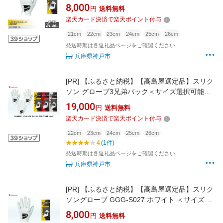
リクソン ダンロップ ゴルフグローブ グローブ
8,000
円
送料無料
ゴルフ ゴルフグッズ グリップ ゴルファー 神戸
楽天カード決済で楽天ポイント付与
市 おすすめ 人気 送料無料
21cm
22cm
23cm
24cm
25cm
26cm
発送時期は各返礼品ページをご確認ください
兵庫県神戸市
[PR]
【ふるさと納税】【高島屋選定品】スリク
ソン グローブ3兄弟パック＜サイズ選択可能＞ |
ダンロップ ゴルフ ゴルフボール ゴルフグッズ
19,000
円
送料無料
スリクソン ゴルファー ギフト プレゼント セッ
楽天カード決済で楽天ポイント付与
ト 贈り物
22cm
23cm
24cm
25cm
26cm
4
(1件)
発送時期は各返礼品ページをご確認ください
兵庫県神戸市
[PR]
【ふるさと納税】【高島屋選定品】スリク
ソングローブ GGG-S027 ホワイト ＜サイズ選
択可能＞ | スリクソン ダンロップ ゴルフグロー
8,000
円
送料無料
ブ グローブ ゴルフ ゴルフグッズ グリップ ゴル