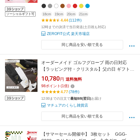
21cm ゴルフ手袋
ソーシャルギフト可
18cm
19cm
20cm
21cm
4.44
(112件)
12時までの決済で当日発送(土日祝も対応)
ZEROFIT公式 楽天市場店
同じ商品を安い順で見る
オーダーメイド ゴルフグローブ 雨の日対応
【ラッピング付・クリスタル】父の日 ギフト
本革 名入れ対応 メンズ レディース 手型採寸 ギ
10,780
円
送料無料
フト プレゼント 高級 コンペ景品 記念品 誕生日
98
ポイント
(
1
倍)
退職祝い 母の日 還暦祝い オリジナルグローブ
4.77
(78件)
グリップ強化 手作り ゴルフ好き 贈り物
12:00までの注文で
最短8/8(翌日)
お届け
マチュアのくらし雑貨店
同じ商品を安い順で見る
【サマーセール開催中】 3枚セット GGG-