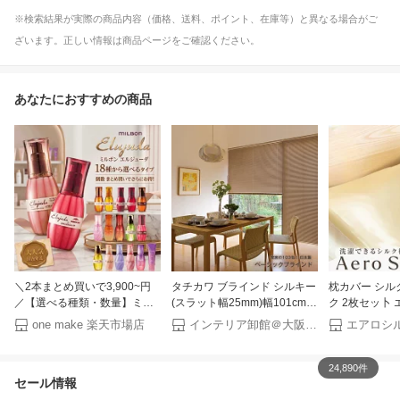
※検索結果が実際の商品内容（価格、送料、ポイント、在庫等）と異なる場合がご
ざいます。正しい情報は商品ページをご確認ください。
あなたにおすすめの商品
＼2本まとめ買いで3,900~円
タチカワ ブラインド シルキー
枕カバー シル
／【選べる種類・数量】ミル
(スラット幅25mm)幅101cm〜
ク 2枚セッ卜 
ボン エルジューダ 選べる1
120cm×丈101cm〜
めらかな肌触り
one make 楽天市場店
インテリア卸館＠大阪せんば心斎橋
本/2本セット/3本セット FO
120cm【オーダーメイド商
ローケース 冷
MO エマルジョン プラス サン
品】【メーカー直送品】【代
濯機・乾燥機対
トリートメント セラム グレイ
引不可】
34色 絹85 
24,890件
セール情報
スオン サンプロテクト フリッ
やさしさだけを
ズフィクサー milbon elujuda