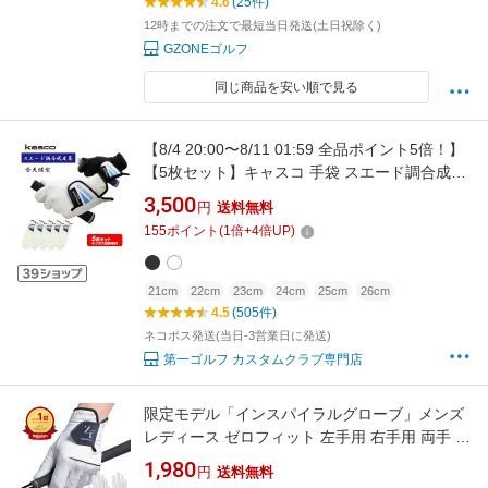
4.6
(25件)
12時までの注文で最短当日発送(土日祝除く)
GZONEゴルフ
同じ商品を安い順で見る
【8/4 20:00〜8/11 01:59 全品ポイント5倍！】
【5枚セット】キャスコ 手袋 スエード調合成皮
革ゴルフグローブ TK-113アウトレットセール
3,500
円
送料無料
ネコポス対応
155
ポイント
(
1
倍+
4
倍UP)
21cm
22cm
23cm
24cm
25cm
26cm
4.5
(505件)
ネコポス発送(当日-3営業日に発送)
第一ゴルフ カスタムクラブ専門店
限定モデル「インスパイラルグローブ」メンズ
レディース ゼロフィット 左手用 右手用 両手 ゴ
ルフグローブ ゴルフ グローブ イオンスポーツ
1,980
円
送料無料
ZEROFIT INSPIRAL GLOVES 18cm 19cm