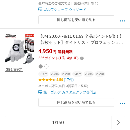
昼12時迄のご注文で当日発送(休業日除く)
ゴルフショップ ウィザード
同じ商品を安い順で見る
【8/4 20:00〜8/11 01:59 全品ポイント5倍！】
【3枚セット】タイトリスト プロフェッショナ
ルテック合成皮革 ゴルフ グローブ 全天候対応
4,950
円
送料無料
TITLEIST PROFESSIONAL TECH TG53 ネコ
225
ポイント
(
1
倍+
4
倍UP)
ポス対応
21cm
22cm
23cm
24cm
25cm
26cm
4.59
(17件)
ネコポス発送(当日-3営業日に発送)
第一ゴルフ カスタムクラブ専門店
同じ商品を安い順で見る
1
/
150