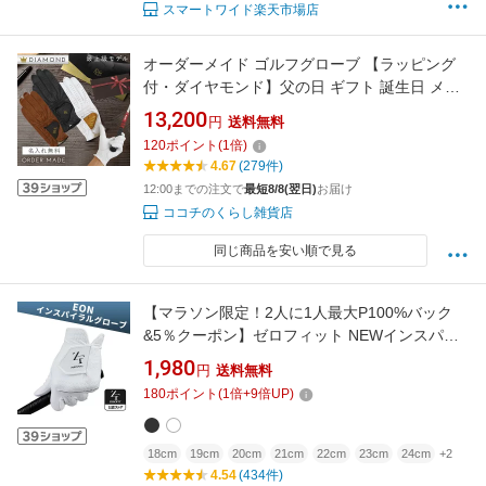
スマートワイド楽天市場店
オーダーメイド ゴルフグローブ 【ラッピング
付・ダイヤモンド】父の日 ギフト 誕生日 メン
ズ レディース 名入れ可 本革 手型採寸 ギフトラ
13,200
円
送料無料
ッピング対応 ゴルフ手袋 オリジナル プレゼン
120
ポイント
(
1
倍)
ト 母の日 退職祝い 昇進祝い コンペ 景品 ホー
4.67
(279件)
ルインワン 記念品 還暦祝い フィ...
12:00までの注文で
最短8/8(翌日)
お届け
ココチのくらし雑貨店
同じ商品を安い順で見る
【マラソン限定！2人に1人最大P100%バック
&5％クーポン】ゼロフィット NEWインスパイ
ラルグローブ 2024 EON ZEROFIT INSPIRAL
1,980
円
送料無料
GLOVES 左右選択可 イオンスポーツ 雨 汗に強
180
ポイント
(
1
倍+
9
倍UP)
い スマホ操作可 水に強い ゴルフグローブ メン
ズ レディース 右用 左用
18cm
19cm
20cm
21cm
22cm
23cm
24cm
+2
4.54
(434件)