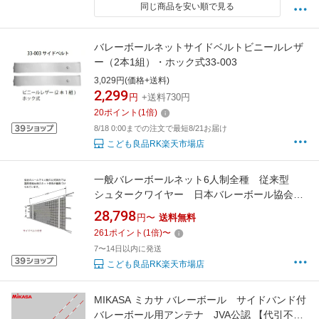
同じ商品を安い順で見る
バレーボールネットサイドベルトビニールレザ
ー（2本1組）・ホック式33-003
3,029円(価格+送料)
2,299
円
+送料730円
20
ポイント
(
1
倍)
8/18 0:00までの注文で最短8/21お届け
こども良品RK楽天市場店
一般バレーボールネット6人制全種 従来型
シュタークワイヤー 日本バレーボール協会認
定品 保育学校用品こども良品3325012
28,798
円〜
送料無料
261
ポイント
(
1
倍)
〜
7〜14日以内に発送
こども良品RK楽天市場店
MIKASA ミカサ バレーボール サイドバンド付
バレーボール用アンテナ JVA公認 【代引不