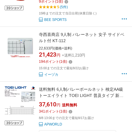
9
ポイント
(
1
倍)
5
(5件)
15時までの注文で当日出荷(休業日除く)
BEE SPORTS
寺西喜商店 9人制 バレーネット 女子 サイドベ
ルト付 KT-112
22,633円(価格+送料)
21,423
円
+送料1,210円
194
ポイント
(
1
倍)
15:00までの注文で最短8/22お届け
イーヅカ
送料無料 6人制バレーボールネット 検定AA級
トーエイライト TOEI LIGHT 普及タイプ 新規
格・上下白帯付 設備 備品 器具 用具 スポーツ
37,610
円
送料無料
体育用品/B-2844【取寄】
341
ポイント
(
1
倍)
8/8 13:00までの注文で最短8/17お届け
APWORLD