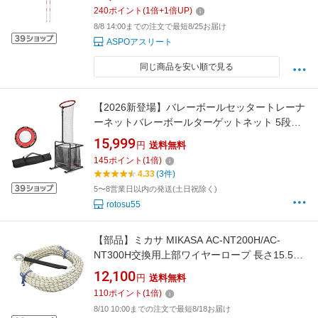
240
ポイント
(
1
倍+
1
倍UP)
8/8 14:00までの注文で最短8/25お届け
ASPOアスリート
同じ商品を安い順で見る
【2026新登場】バレーボールセッタートレーナ
ーネットバレーボールターゲットネット 5段高
さ 6段角度調節可能 サーブ練習 ポータブル練習
15,999
円
送料無料
組み立てが簡単 便利な収納 耐久性のある 屋内
145
ポイント
(
1
倍)
外用
4.33
(3件)
5〜8営業日以内の発送(土日祝除く)
rotosu55
【部品】ミカサ MIKASA AC-NT200H/AC-
NT300H交換用上部ワイヤーロープ 長さ15.5m
熱収縮チューブ付 AC-NT200/300HPE
12,100
円
送料無料
110
ポイント
(
1
倍)
8/10 10:00までの注文で最短8/18お届け