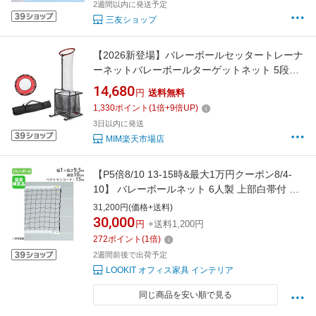
2週間以内に発送予定
ーボール設備
三友ショップ
【2026新登場】バレーボールセッタートレーナ
ーネットバレーボールターゲットネット 5段高
さ 6段角度調節可能 サーブ練習 ポータブル練習
14,680
円
送料無料
組み立てが簡単 便利な収納 耐久性のある 屋内
1,330
ポイント
(
1
倍+
9
倍UP)
外用
3日以内に発送
MIM楽天市場店
【P5倍8/10 13-15時&最大1万円クーポン8/4-
10】 バレーボールネット 6人製 上部白帯付 バ
レーネット ネット バレーボール用品 バレーボ
31,200円(価格+送料)
ール協会公認 検定AA 体育館 学校 部活 練習 ト
30,000
円
+送料1,200円
ーエイライト B2845 B-2845
272
ポイント
(
1
倍)
2週間前後で出荷予定
LOOKIT オフィス家具 インテリア
同じ商品を安い順で見る