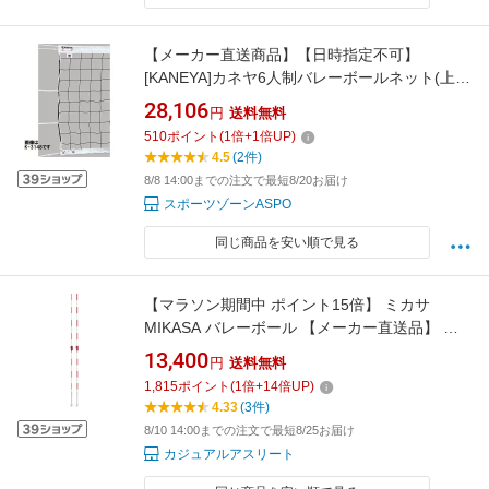
【メーカー直送商品】【日時指定不可】
[KANEYA]カネヤ6人制バレーボールネット(上下
白帯付き)検定AA級 太さ440T/45本(K-1194DY)
28,106
円
送料無料
510
ポイント
(
1
倍+
1
倍UP)
4.5
(2件)
8/8 14:00までの注文で最短8/20お届け
スポーツゾーンASPO
同じ商品を安い順で見る
【マラソン期間中 ポイント15倍】 ミカサ
MIKASA バレーボール 【メーカー直送品】 イ
ンドアバレーボール用アンテナ 学校 体育 授業
13,400
円
送料無料
クラブ 部活 判定サポート 試合 審判 ACAN200
1,815
ポイント
(
1
倍+
14
倍UP)
4.33
(3件)
8/10 14:00までの注文で最短8/25お届け
カジュアルアスリート