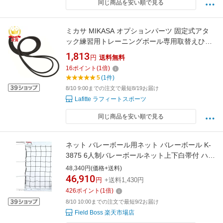
同じ商品を安い順で見る
ミカサ MIKASA オプションパーツ 固定式アタ
ック練習用トレーニングボール専用取替えひも
バレー アクセサリー ATHIMO
1,813
円
送料無料
16
ポイント
(
1
倍)
5
(1件)
8/10 9:00までの注文で最短8/19お届け
Lafitte ラフィートスポーツ
同じ商品を安い順で見る
ネット バレーボール用ネット バレーボール K-
3875 6人制バレーボールネット上下白帯付 ハイ
クラス 【KNY】【36CE】
48,340円(価格+送料)
46,910
円
+送料1,430円
426
ポイント
(
1
倍)
8/10 10:00までの注文で最短9/2お届け
Field Boss 楽天市場店