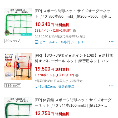
[PR]
スポーツ防球ネット サイズオーダーネッ
ト [440T/50本/50mm目] [幅205〜300cm][高さ
105〜200cm] 網 ネット網 無結節 ポリエチレン
10,340
円
送料無料
間仕切 防球 スポーツ防球 バレーボール サッカ
188
ポイント
(
1
倍+
1
倍UP)
ー フットサル バスケットボール ハンドボール
8/17 10:00までの注文で最短8/29お届け
ビニール&レール専門 シートリー
[PR]
【8/3〜8/9限定★ポイント10倍】★送料無
料★ バレーボール ネット 練習用ネット バレー
簡易 ネット 練習 ネット 1人 バレーネット 家庭
19,500
円
送料無料
用 簡易ネット 高さ198〜243cm調節可能 収納
1,770
ポイント
(
1
倍+
9
倍UP)
バッグ付き サーブ スパイク 一人練習 部活 屋内
4営業日以内に日本国内から発送予定
外兼用 高安定性 組み立てが簡単
SunlitCorner 楽天市場店
[PR]
体育館 スポーツ防球ネット サイズオーダ
ーネット [440T/44本/100mm目] [幅210〜
300cm][高さ210〜300cm] 網 ネット網 無結節
13,750
円
送料無料
ポリエチレン 間仕切 防球 スポーツ防球 体育館