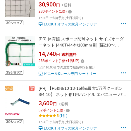
帯 エバニュー 幅950×高さ100cm イザナスロー
30,900
円
+送料
プ製コード 白帯ターポリン製 上下白帯付 バレ
280
ポイント
(
1
倍)
ーボール用品 学校 日本製 EKU111
1〜4日で出荷予定(土日祝除く)
LOOKIT オフィス家具 インテリア
[PR]
体育館 スポーツ防球ネット サイズオーダ
ーネット [440T/44本/100mm目] [幅210〜
300cm][高さ310〜400cm] 網 ネット網 無結節
14,740
円
送料無料
ポリエチレン 間仕切 防球 スポーツ防球 体育館
268
ポイント
(
1
倍+
1
倍UP)
スポーツ施設 バレーボール フットサル バスケ
8/17 10:00までの注文で最短8/29お届け
ットボール ハンドボール
ビニール&レール専門 シートリー
[PR]
【P5倍8/10 13-15時&最大1万円クーポン
8/4-10】 ネット巻T用ハンドル エバニュー バレ
ー用 テニス用 凸型角12mm スチール バレーボ
3,600
円
+送料
ール用品 テニス用品 ネット整備用品 教育施設
32
ポイント
(
1
倍)
スポーツ施設 日本製 EKE169
5
(1件)
1〜4日で出荷予定(土日祝除く)
LOOKIT オフィス家具 インテリア