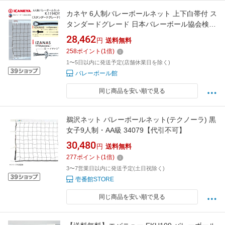
カネヤ 6人制バレーボールネット 上下白帯付 ス
タンダードグレード 日本バレーボール協会検定
合格品 K-1194DY 送料無料【代引・NP後払い
28,462
円
送料無料
不可】
258
ポイント
(
1
倍)
1〜5日以内に発送予定(店舗休業日を除く)
バレーボール館
同じ商品を安い順で見る
鵜沢ネット バレーボールネット(テクノーラ) 黒
女子9人制・AA級 34079【代引不可】
30,480
円
送料無料
277
ポイント
(
1
倍)
3〜7営業日以内に発送予定(土日祝除く)
壱番館STORE
同じ商品を安い順で見る