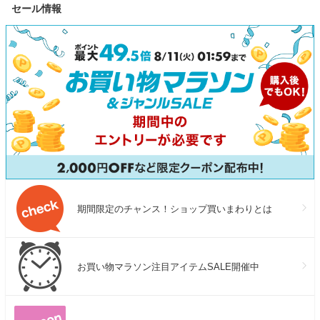
セール情報
格1500W コンパクト 急速充
高性能 マッピ
電 アウトドア 防災 車中泊
ミ収集 水拭き
UPS機能 太陽光発電 ジャクリ
ー保証最大24ヶ
バッグス 母の
期間限定のチャンス！ショップ買いまわりとは
お買い物マラソン注目アイテムSALE開催中