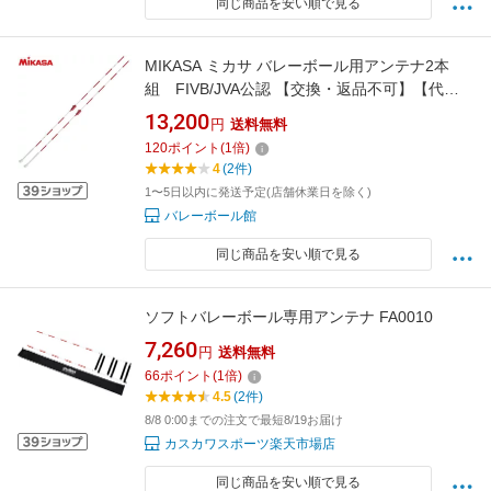
同じ商品を安い順で見る
MIKASA ミカサ バレーボール用アンテナ2本
組 FIVB/JVA公認 【交換・返品不可】【代引
不可】
13,200
円
送料無料
120
ポイント
(
1
倍)
4
(2件)
1〜5日以内に発送予定(店舗休業日を除く)
バレーボール館
同じ商品を安い順で見る
ソフトバレーボール専用アンテナ FA0010
7,260
円
送料無料
66
ポイント
(
1
倍)
4.5
(2件)
8/8 0:00までの注文で最短8/19お届け
カスカワスポーツ楽天市場店
同じ商品を安い順で見る