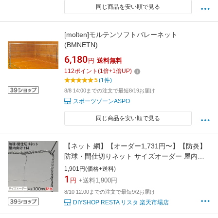
同じ商品を安い順で見る
[molten]モルテンソフトバレーネット
(BMNETN)
6,180
円
送料無料
112
ポイント
(
1
倍+
1
倍UP)
5
(1件)
8/8 14:00までの注文で最短8/19お届け
スポーツゾーンASPO
同じ商品を安い順で見る
【ネット 網】【オーダー1,731円〜】【防炎】
防球・間仕切りネット サイズオーダー 屋内向
け 114番 網目100mm 線径2.0mm__ds-114
1,901円(価格+送料)
1
円
+送料1,900円
8/10 12:00までの注文で最短9/2お届け
DIYSHOP RESTA リスタ 楽天市場店