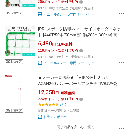
250
ポイント
(
1
倍+
1
倍UP)
スポーツ施設 バレーボール フットサル バスケ
8/17 10:00までの注文で最短8/29お届け
ットボール ハンドボール
ビニール&レール専門 シートリー
[PR]
スポーツ防球ネット サイズオーダーネッ
ト [440T/50本/50mm目] [幅205〜300cm][高さ
30〜100cm] 網 ネット網 無結節 ポリエチレン
6,490
円
送料無料
間仕切 防球 スポーツ防球 バレーボール サッカ
118
ポイント
(
1
倍+
1
倍UP)
ー フットサル バスケットボール ハンドボール
8/17 10:00までの注文で最短8/29お届け
ビニール&レール専門 シートリー
★メーカー直送品★【MIKASA】ミカサ
ACAN200 バレーボールアンテナFIVBJVA公認
[ホワイト/レッド][バレーボール/アンテナ/2本1
12,358
円
送料無料
組/アンテナのみ/AC-AN200/2本組]【RCP】
224
ポイント
(
1
倍+
1
倍UP)
5
(2件)
納期はページ説明文内に記載
トランスポーツ
同じ商品を安い順で見る