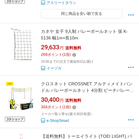
アスリートタウン
同じ商品を安い順で見る
カネヤ 女子 9人制 バレーボールネット 張 K-
5136 幅1m×長10m
29,633
円
送料無料
269
ポイント
(
1
倍)
15:00までの注文で最短8/22お届け
イーヅカ
クロスネット CROSSNET アルティメイトバン
ドル バレーボールネット 4分割 ビーチバレー
バレーボール アウトドア 海 公園 ビーチ 夏 ス
30,400
円
送料無料
ポーツ レクリエーション
304
ポイント
(
1
倍)
メーカー取り寄せ(最大30日程度)
e-ShopSmart
【送料無料】トーエイライト (TOEI LIGHT) バ