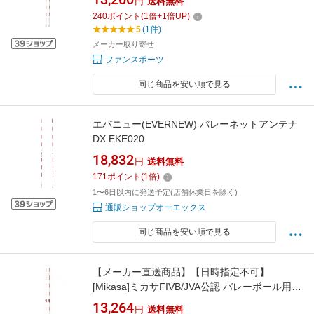
円
送料無料
240
ポイント
(
1
倍+
1
倍UP)
5
(1件)
メーカー取り寄せ
ファンスポーツ
同じ商品を安い順で見る
エバニュー(EVERNEW) バレーネットアンテナ
DX EKE020
18,832
円
送料無料
171
ポイント
(
1
倍)
1〜6日以内に発送予定(店舗休業日を除く)
通販ショップオーエックス
同じ商品を安い順で見る
【メーカー直送商品】【日時指定不可】
[Mikasa]ミカサFIVB/JVA公認 バレーボール用ア
ンテナ (AC-AN200)
13,264
円
送料無料