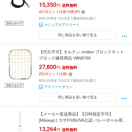
ット9人制男子ダイニーマロープ 学校体育 体育
15,350
円
送料無料
部活 授業 クラブ チーム 化学繊維 安全 耐久性
417
ポイント
(
1
倍+
2
倍UP)
対候性 屈曲摩擦性度 EKU119
8/10 14:00までの注文で最短8/25お届け
カジュアルアスリート
同じ商品を安い順で見る
【代引不可】モルテン molten ブロックネット
ブロック練習用品 VBN8765
27,800
円
送料無料
252
ポイント
(
1
倍)
8/10 10:00までの注文で最短8/13お届け
アスリートタウン
同じ商品を安い順で見る
【メーカー直送商品】【日時指定不可】
[Mikasa]ミカサFIVB/JVA公認 バレーボール用ア
ンテナ (AC-AN200)
13,264
円
送料無料