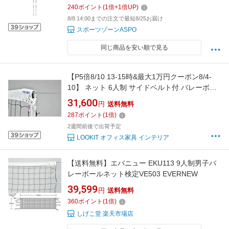
240
ポイント
(
1
倍+
1
倍UP)
8/8 14:00までの注文で最短8/25お届け
スポーツゾーンASPO
同じ商品を安い順で見る
【P5倍8/10 13-15時&最大1万円クーポン8/4-
10】 ネット 6人制 サイドベルト付 バレーボー
ルネット バレーボール用品 スポーツ用品 ソフ
31,600
円
送料無料
トバレー 運動 部活 練習 練習用品 屋内 体育館
287
ポイント
(
1
倍)
運動場 コート設備 B4088
2週間前後で出荷予定
LOOKIT オフィス家具 インテリア
【送料無料】エバニュー EKU113 9人制男子バ
レーボールネット検定VE503 EVERNEW
39,599
円
送料無料
360
ポイント
(
1
倍)
しげこ堂 楽天市場店