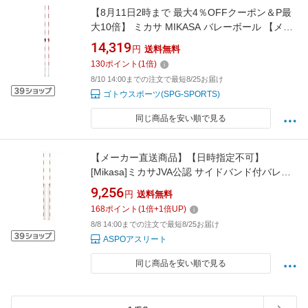
【8月11日2時まで 最大4％OFFクーポン＆P最
大10倍】 ミカサ MIKASA バレーボール 【メー
カー直送品】 インドアバレーボール用アンテナ
14,319
円
送料無料
学校 体育 授業 クラブ 部活 判定サポート 試合
130
ポイント
(
1
倍)
審判 ACAN200
8/10 14:00までの注文で最短8/25お届け
ゴトウスポーツ(SPG-SPORTS)
同じ商品を安い順で見る
【メーカー直送商品】【日時指定不可】
[Mikasa]ミカサJVA公認 サイドバンド付バレー
ボール用アンテナ(AC-AN220)
9,256
円
送料無料
168
ポイント
(
1
倍+
1
倍UP)
8/8 14:00までの注文で最短8/25お届け
ASPOアスリート
同じ商品を安い順で見る