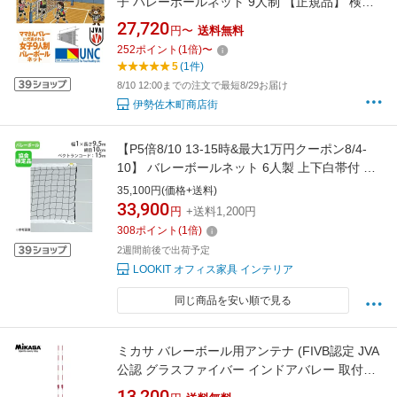
子 バレーボールネット 9人制 【正規品】 検定
品 白帯縫製 ロープ式 シュタークワイヤー まま
27,720
円〜
送料無料
ママ バレーネット 鵜沢 ウザワ 試合 練習 学校
252
ポイント
(
1
倍)
〜
設備 施設 体育館 体育祭 イベント 授業 体育 バ
5
(1件)
レーボール 【ハシモトヤ運動具店】
8/10 12:00までの注文で最短8/29お届け
伊勢佐木町商店街
【P5倍8/10 13-15時&最大1万円クーポン8/4-
10】 バレーボールネット 6人製 上下白帯付 バ
レーネット ネット バレーボール用品 バレーボ
35,100円(価格+送料)
ール協会公認 検定AA 体育館 学校 部活 練習 ト
33,900
円
+送料1,200円
ーエイライト B2844 B-2844
308
ポイント
(
1
倍)
2週間前後で出荷予定
LOOKIT オフィス家具 インテリア
同じ商品を安い順で見る
ミカサ バレーボール用アンテナ (FIVB認定 JVA
公認 グラスファイバー インドアバレー 取付簡
単 AC-AN200) ACAN200
13,200