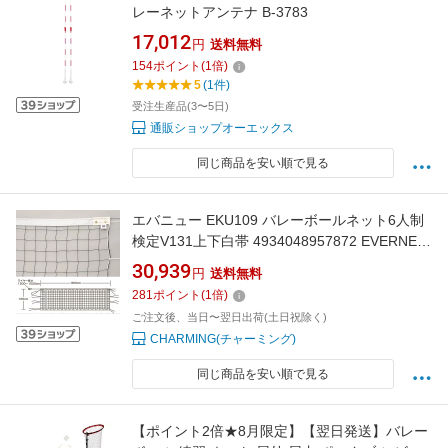
レーネットアンテナ B-3783
17,012
円
送料無料
154
ポイント
(
1
倍)
5
(1件)
受注生産品(3〜5日)
通販ショップオーエックス
同じ商品を安い順で見る
エバニュー EKU109 バレーボールネット6人制
検定V131上下白帯 4934048957872 EVERNEW
学校体育器具
30,939
円
送料無料
281
ポイント
(
1
倍)
ご注文後、当日〜翌日出荷(土日祝除く)
CHARMING(チャーミング)
同じ商品を安い順で見る
【ポイント2倍★8月限定】【翌日発送】バレー