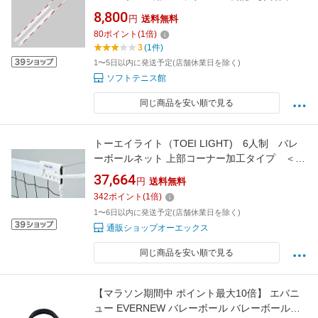
可】
8,800
円
送料無料
80
ポイント
(
1
倍)
3
(1件)
1〜5日以内に発送予定(店舗休業日を除く)
ソフトテニス館
同じ商品を安い順で見る
トーエイライト（TOEI LIGHT) 6人制 バレ
ーボールネット 上部コーナー加工タイプ ＜上
下白帯付＞B-2844
37,664
円
送料無料
342
ポイント
(
1
倍)
1〜6日以内に発送予定(店舗休業日を除く)
通販ショップオーエックス
同じ商品を安い順で見る
【マラソン期間中 ポイント最大10倍】 エバニ
ュー EVERNEW バレーボール バレーボールネ