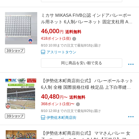
ミカサ MIKASA FIVB公認 インドアバレーボー
ル用ネット 6人制バレーネット 固定支柱用 AC-
NT200H
46,000
円
送料無料
418
ポイント
(
1
倍)
8/10 10:00までの注文で最短8/18お届け
アスリートタウン
同じ商品を安い順で見る
【伊勢佐木町商店街公式】 バレーボールネット
6人制 全種 国際規格仕様 検定品 上下白帯縫製
シュタークワイヤー 小学生 中学生 高校生 一般
40,480
円〜
送料無料
男子 女子 バレーネット 部活 試合 練習 学校設
368
ポイント
(
1
倍)
〜
備 施設 イベント 授業 体育 バレーボール ウザ
8/10 12:00までの注文で最短8/29お届け
ワネット 【ハシモトヤ運動具店】
伊勢佐木町商店街
【伊勢佐木町商店街公式】 ママさんバレー 女