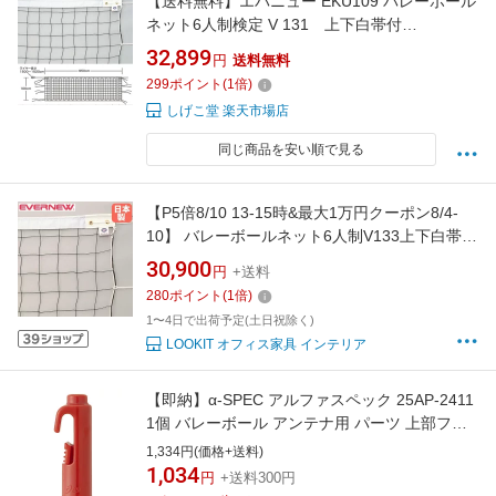
【送料無料】エバニュー EKU109 バレーボール
ネット6人制検定 V 131 上下白帯付
EVERNEW
32,899
円
送料無料
299
ポイント
(
1
倍)
しげこ堂 楽天市場店
同じ商品を安い順で見る
【P5倍8/10 13-15時&最大1万円クーポン8/4-
10】 バレーボールネット6人制V133上下白帯
エバニュー 幅950×高さ100cm イザナスロープ
30,900
円
+送料
製コード 白帯ターポリン製 上下白帯付 バレー
280
ポイント
(
1
倍)
ボール用品 学校 日本製 EKU111
1〜4日で出荷予定(土日祝除く)
LOOKIT オフィス家具 インテリア
【即納】α-SPEC アルファスペック 25AP-2411
1個 バレーボール アンテナ用 パーツ 上部フッ
クセット 設備・備品 ( アシックス 品番
1,334円(価格+送料)
3173A025) 川島商事
1,034
円
+送料300円