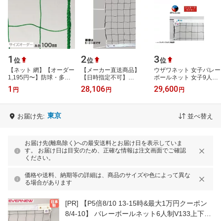
1
2
3
位
位
位
【ネット 網】【オーダー
【メーカー直送商品】
ウザワネット 女子バレー
1,195円〜】防球・多目
【日時指定不可】
ボールネット 女子9人制
的ネット サイズオーダー
[KANEYA]カネヤ6人制バ
シュタークワイヤー
1
28,106
29,600
円
円
円
108番 網目100mm 線径
レーボールネット(上下白
110dT/240本 バレーボー
2.4mm__ds-…
帯付き)検定AA級 太…
ルネット ネ…
東京
お届け先:
並べ替え
お届け先(離島除く)への最安送料とお届け日を表示していま
す。 お届け日は目安のため、正確な情報は注文画面でご確認
ください。
価格や送料、納期等の詳細は、商品のサイズや色によって異な
る場合があります
[PR]
【P5倍8/10 13-15時&最大1万円クーポン
8/4-10】 バレーボールネット6人制V133上下白