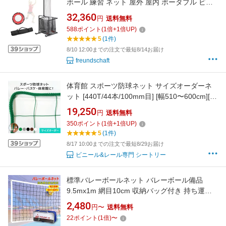
ボール 練習 ネット 屋外 屋内 ポータブル ビー
チバレー 練習器具 セッター用 高さ210〜
32,360
円
送料無料
330cm5段階の高さ調整 6段階の角度調整 キャ
588
ポイント
(
1
倍+
1
倍UP)
スター付き バレーボール練習用 スパイクサー
5
(1件)
ビング用 丈夫な足付きベース付き
8/10 12:00までの注文で最短8/14お届け
freundschaft
体育館 スポーツ防球ネット サイズオーダーネ
ット [440T/44本/100mm目] [幅510〜600cm][高
さ210〜300cm] 網 ネット網 無結節 ポリエチレ
19,250
円
送料無料
ン 間仕切 防球 スポーツ防球 体育館 スポーツ施
350
ポイント
(
1
倍+
1
倍UP)
設 バレーボール フットサル バスケットボール
5
(1件)
ハンドボール
8/17 10:00までの注文で最短8/29お届け
ビニール&レール専門 シートリー
標準バレーボールネット バレーボール備品
9.5mx1m 網目10cm 収納バッグ付き 持ち運び
便利 ポータブル ビーチバレーボールネット 設
2,480
円〜
送料無料
備 備品 ソフトバレーボールネット 組立簡単 頑
22
ポイント
(
1
倍)
〜
丈で長持ち バレーボールネット 網目10cm バレ