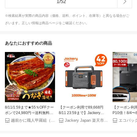
1
/
52
※検索結果が実際の商品内容（価格、送料、ポイント、在庫等）と異なる場合がご
ざいます。正しい情報は商品ページをご確認ください。
あなたにおすすめの商品
8/11/1:59まで★55％OFFクー
【クーポン利用で89,668円
【クーポン利用で
ポンで24,980円⇒送料無料
8/11 23:59まで】Jackery
P10倍！8/4〜
11,241円！お中元 ギフト 希少
Solar Generator 1000 New
ット掃除機 DEE
越前かに職人甲羅組（DENSHOKU）
Jackery Japan 楽天市場店
な 国産 うなぎ 蒲焼き 超特大
1070Wh 100W ポータブル電
OMNI エコバ
サイズ 220g前後×5尾 ウナギ
源 ソーラーパネル セット リ
ECOVACS 
鰻 土用丑の日 【P半】
ン酸鉄 長寿命 バッテリー 定
除機 自動掃除