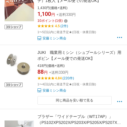
チ）1枚入【メール便での発送OK】
1,430円(価格+送料)
1,100
円
+送料330円
10
ポイント
(
1
倍)
4.5
(2件)
1〜5日以内に発送予定★(日祝・休業日除)
安藤ミシン商会
JUKI 職業用ミシン（シュプールシリーズ）用
ボビン【メール便での発送OK】
418円(価格+送料)
88
円
+送料330円
4.84
(220件)
1〜4日以内に発送予定★(日祝・休業日除)
安藤ミシン商会
同じ商品を安い順で見る
ブラザー「ワイドテーブル（WT17AP）」
（PS102XPS202X/PS203X/PS205X/PS207X対