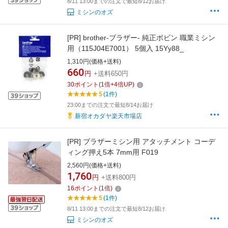
8/11 13:00までの注文で最短8/12お届け
ミシンのオズ
[PR]
brother-ブラザー- 純正ボビン 職業ミシン
用（115J04E7001） 5個入 15Yy88_
1,310円(価格+送料)
660
円
+送料650円
30
ポイント
(
1
倍+
4
倍UP)
5
(1件)
23:00までの注文で最短8/14お届け
新宿オカダヤ楽天市場店
[PR]
ブラザーミシン用 アタッチメント コーデ
ィング押え5本 7mm用 F019
2,560円(価格+送料)
1,760
円
+送料800円
16
ポイント
(
1
倍)
5
(1件)
8/11 13:00までの注文で最短8/12お届け
ミシンのオズ