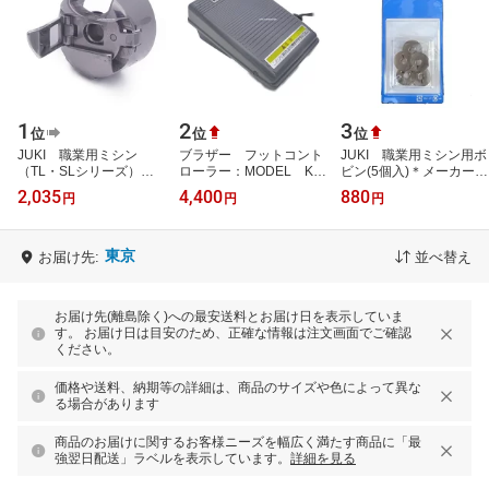
1
2
3
位
位
位
JUKI 職業用ミシン
ブラザー フットコント
JUKI 職業用ミシン用ボ
（TL・SLシリーズ）用
ローラー：MODEL KD-
ビン(5個入)＊メーカー純
ボビンケース（メーカー
1902
正品【メール便での発送
2,035
4,400
880
円
円
円
純正品）【メール便での
OK】
発送OK】
東京
お届け先:
並べ替え
お届け先(離島除く)への最安送料とお届け日を表示していま
す。 お届け日は目安のため、正確な情報は注文画面でご確認
ください。
価格や送料、納期等の詳細は、商品のサイズや色によって異な
る場合があります
商品のお届けに関するお客様ニーズを幅広く満たす商品に「最
強翌日配送」ラベルを表示しています。
詳細を見る