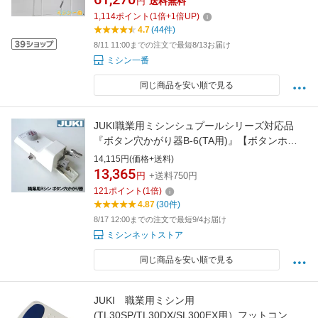
円
送料無料
1,114
ポイント
(
1
倍+
1
倍UP)
4.7
(44件)
8/11 11:00までの注文で最短8/13お届け
ミシン一番
同じ商品を安い順で見る
JUKI職業用ミシンシュプールシリーズ対応品
『ボタン穴かがり器B-6(TA用)』【ボタンホー
ラー/ボタンホール】B6-TAb6ta
14,115円(価格+送料)
13,365
円
+送料750円
121
ポイント
(
1
倍)
4.87
(30件)
8/17 12:00までの注文で最短9/4お届け
ミシンネットストア
同じ商品を安い順で見る
JUKI 職業用ミシン用
(TL30SP/TL30DX/SL300EX用）フットコント