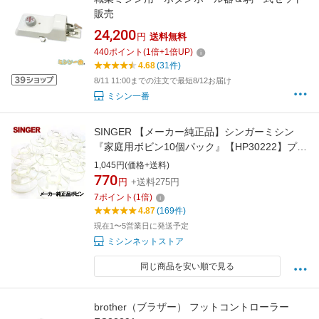
販売
24,200
円
送料無料
440
ポイント
(
1
倍+
1
倍UP)
4.68
(31件)
8/11 11:00までの注文で最短8/12お届け
ミシン一番
SINGER 【メーカー純正品】シンガーミシン
『家庭用ボビン10個パック』【HP30222】プラ
スチック製(11.5mm用)
1,045円(価格+送料)
770
円
+送料275円
7
ポイント
(
1
倍)
4.87
(169件)
現在1〜5営業日に発送予定
ミシンネットストア
同じ商品を安い順で見る
brother（ブラザー） フットコントローラー