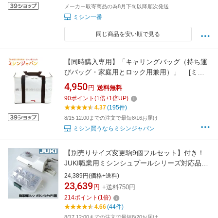
メーカー取寄商品の為8月下旬以降順次発送
ミシン一番
同じ商品を安い順で見る
【同時購入専用】「キャリングバッグ（持ち運
びバッグ・家庭用とロック用兼用）」 [ミシ
ンオプション]
4,950
円
送料無料
90
ポイント
(
1
倍+
1
倍UP)
4.37
(195件)
8/15 12:00までの注文で最短8/16お届け
ミシン買うならミシンジャパン
【別売りサイズ変更駒9個フルセット】付き！
JUKI職業用ミシンシュプールシリーズ対応品
『ボタン穴かがり器B-6(TA用)』【ボタンホー
24,389円(価格+送料)
ラー/ボタンホール】B6-TAb6ta
23,639
円
+送料750円
214
ポイント
(
1
倍)
4.66
(44件)
8/17 12:00までの注文で最短8/20お届け