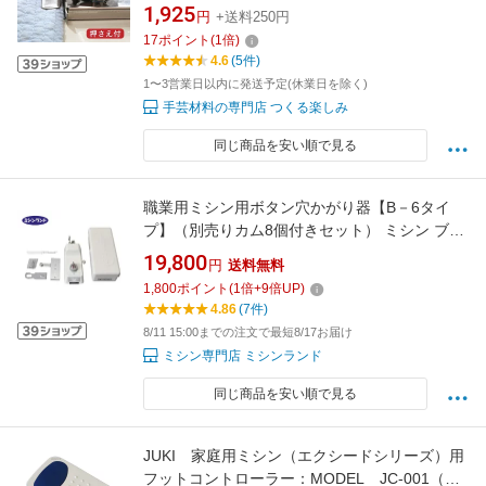
1,925
円
+送料250円
17
ポイント
(
1
倍)
4.6
(5件)
1〜3営業日以内に発送予定(休業日を除く)
手芸材料の専門店 つくる楽しみ
同じ商品を安い順で見る
職業用ミシン用ボタン穴かがり器【B－6タイ
プ】（別売りカム8個付きセット） ミシン ブラ
ザー 穴かがり器 職業用
19,800
円
送料無料
1,800
ポイント
(
1
倍+
9
倍UP)
4.86
(7件)
8/11 15:00までの注文で最短8/17お届け
ミシン専門店 ミシンランド
同じ商品を安い順で見る
JUKI 家庭用ミシン（エクシードシリーズ）用
フットコントローラー：MODEL JC-001（丸