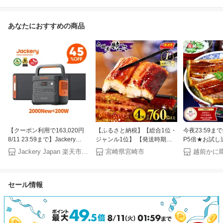
あなたにおすすめの商品
【クーポン利用で163,020円
【ふるさと納税】【総合1位・
今夜23:59
8/11 23:59まで】Jackery
ジャンル1位】 【発送時期が
P5倍★お試し送
Solar Generator 2000 New
選べる】九州産うなぎ蒲焼4尾
円〜更に2個で6
Jackery Japan 楽天市場店
宮崎県宮崎市
2042Wh 200W ポータブル電
計760g以上 国産 うなぎ 蒲焼
個で1,200円O
源 ソーラーパネル セット 大
き 4尾 鰻蒲焼き 国産うなぎ 特
円OFF！ 楽
容量 長寿命 バッテリー 定格
上うなぎ 小分け パック 化粧
賞！楽天1位 
セール情報
2200W コンパクト 急速充電
箱入り お祝い ランキング 冬
き ウナギ お中
防災 家庭用 アウトドア用
うなぎ おすすめ 人気 グルメ
丑の日【P】
UPS機能 アプリ 太陽光発電
鰻楽 宮崎県 宮崎市 宮崎 ふる
ジャクリ
さと