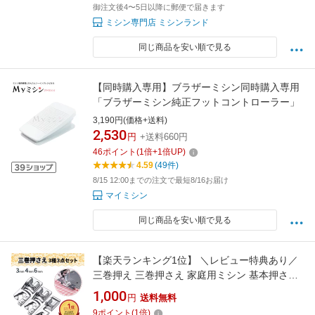
御注文後4〜5日以降に郵便で届きます
ミシン専門店 ミシンランド
同じ商品を安い順で見る
【同時購入専用】ブラザーミシン同時購入専用
「ブラザーミシン純正フットコントローラー」
3,190円(価格+送料)
2,530
円
+送料660円
46
ポイント
(
1
倍+
1
倍UP)
4.59
(49件)
8/15 12:00までの注文で最短8/16お届け
マイミシン
同じ商品を安い順で見る
【楽天ランキング1位】 ＼レビュー特典あり／
三巻押え 三巻押さえ 家庭用ミシン 基本押さえ
三つ巻き押え 3mm 4mm 6mm 3個セット 汎用
1,000
円
送料無料
三ツ巻き押さえ 三巻き押え 三つ折り用 三巻
9
ポイント
(
1
倍)