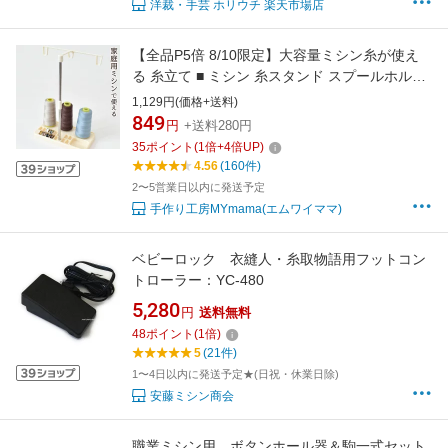
洋裁・手芸 ホリウチ 楽天市場店
【全品P5倍 8/10限定】大容量ミシン糸が使え
る 糸立て ■ ミシン 糸スタンド スプールホルダ
ー 3本 家庭用 太巻き糸 収納 簡単 ボビン工業用
1,129円(価格+送料)
業務用 業務用大巻 糸たて ハンドメイド 手芸 手
849
円
+送料280円
作り 糸 djh23 クリスマス X'mas プレゼント
35
ポイント
(
1
倍+
4
倍UP)
Xmas ■
4.56
(160件)
2〜5営業日以内に発送予定
手作り工房MYmama(エムワイママ)
ベビーロック 衣縫人・糸取物語用フットコン
トローラー：YC-480
5,280
円
送料無料
48
ポイント
(
1
倍)
5
(21件)
1〜4日以内に発送予定★(日祝・休業日除)
安藤ミシン商会
職業ミシン用 ボタンホール器＆駒一式セット