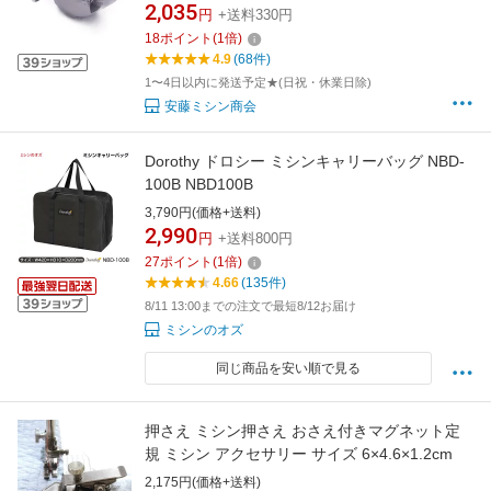
2,035
円
+送料330円
18
ポイント
(
1
倍)
4.9
(68件)
1〜4日以内に発送予定★(日祝・休業日除)
安藤ミシン商会
Dorothy ドロシー ミシンキャリーバッグ NBD-
100B NBD100B
3,790円(価格+送料)
2,990
円
+送料800円
27
ポイント
(
1
倍)
4.66
(135件)
8/11 13:00までの注文で最短8/12お届け
ミシンのオズ
同じ商品を安い順で見る
押さえ ミシン押さえ おさえ付きマグネット定
規 ミシン アクセサリー サイズ 6×4.6×1.2cm
2,175円(価格+送料)