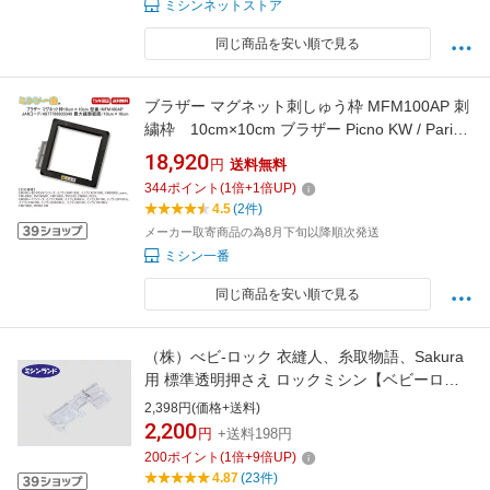
ミシンネットストア
同じ商品を安い順で見る
ブラザー マグネット刺しゅう枠 MFM100AP 刺
繍枠 10cm×10cm ブラザー Picno KW / Parie /
ピクノKW / パリエ 対応機種をお確かめ下さい
18,920
円
送料無料
344
ポイント
(
1
倍+
1
倍UP)
4.5
(2件)
メーカー取寄商品の為8月下旬以降順次発送
ミシン一番
同じ商品を安い順で見る
（株）べビ-ロック 衣縫人、糸取物語、Sakura
用 標準透明押さえ ロックミシン【ベビーロッ
ク】【透明押え】【SAKURA】【糸取物語】
2,398円(価格+送料)
2,200
円
+送料198円
200
ポイント
(
1
倍+
9
倍UP)
4.87
(23件)