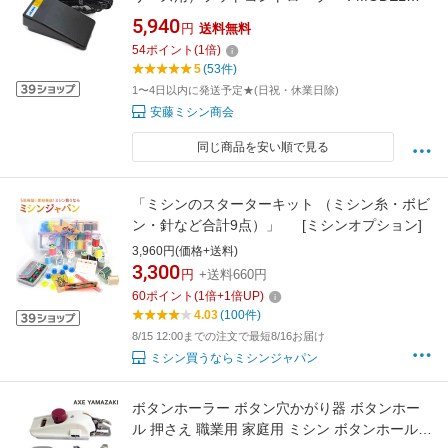
YC-485（四角型）【送料無料】【代引き手数料
5,940
円
送料無料
サービス】
54
ポイント
(
1
倍)
5
(53件)
1〜4日以内に発送予定★(日祝・休業日除)
安藤ミシン商会
同じ商品を安い順で見る
「ミシンのスターターキット （ミシン糸・ボビ
ン・針など合計9点）」 [ミシンオプション]
3,960円(価格+送料)
3,300
円
+送料660円
60
ポイント
(
1
倍+
1
倍UP)
4.03
(100件)
8/15 12:00までの注文で最短8/16お届け
ミシン買うならミシンジャパン
ボタンホーラー ボタン穴かがり器 ボタンホー
ル 押さえ 職業用 家庭用 ミシン ボタンホール縫