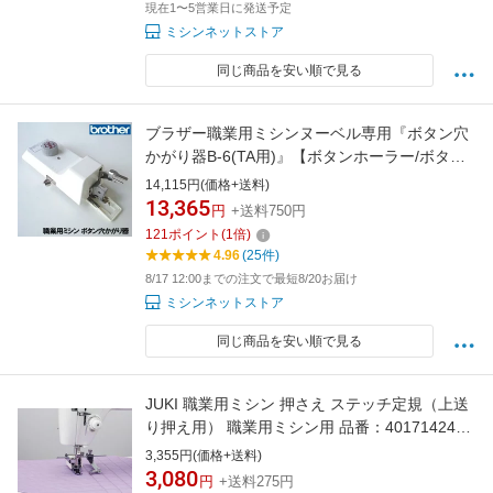
現在1〜5営業日に発送予定
ミシンネットストア
同じ商品を安い順で見る
ブラザー職業用ミシンヌーベル専用『ボタン穴
かがり器B-6(TA用)』【ボタンホーラー/ボタン
ホール】B6-TAb6ta
14,115円(価格+送料)
13,365
円
+送料750円
121
ポイント
(
1
倍)
4.96
(25件)
8/17 12:00までの注文で最短8/20お届け
ミシンネットストア
同じ商品を安い順で見る
JUKI 職業用ミシン 押さえ ステッチ定規（上送
り押え用） 職業用ミシン用 品番：40171424
【対応機種】SL-300EX/TL-2200QVP Mini/TL-
3,355円(価格+送料)
25SP/TL-30/TL-30DX/TL-30SP/SL-100
3,080
円
+送料275円