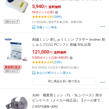
ローラー：MODEL JC-001（丸ピン型）【送
5,940
円
送料無料
料無料】【代引き手数料サービス】
54
ポイント
(
1
倍)
4.95
(38件)
1〜4日以内に発送予定★(日祝・休業日除)
安藤ミシン商会
刺繍ミシン 刺しゅうミシン ブラザー brother 刺
しゅうプロ11 PCソフト 刺繍 RSL出荷
121,000
円
送料無料
5,500
ポイント
(
1
倍+
4
倍UP)
4.48
(23件)
8/11 15:00までの注文で最短8/12お届け
あなたの町のミシン屋さん
同じ商品を安い順で見る
JUKI 職業用ミシン（TL・SLシリーズ）用ボ
ビンケース（メーカー純正品）【メール便での
発送OK】
2,365円(価格+送料)