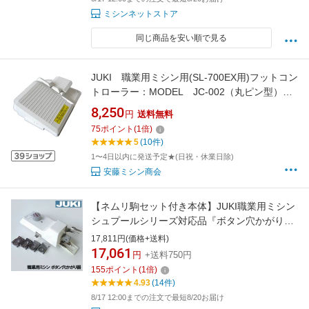
ミシンネットストア
同じ商品を安い順で見る
JUKI 職業用ミシン用(SL-700EX用)フットコン
トローラー：MODEL JC-002（丸ピン型）
【送料無料】【代引き手数料サービス】
8,250
円
送料無料
75
ポイント
(
1
倍)
5
(10件)
1〜4日以内に発送予定★(日祝・休業日除)
安藤ミシン商会
【ネムリ駒セット付き本体】JUKI職業用ミシン
シュプールシリーズ対応品『ボタン穴かがり器
B-6(TA用)』【ボタンホーラー/ボタンホール】
17,811円(価格+送料)
B6-TAb6ta
17,061
円
+送料750円
155
ポイント
(
1
倍)
4.93
(14件)
8/17 12:00までの注文で最短8/20お届け