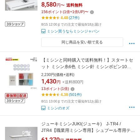
応）[ミシンオプション]
8,580
円〜
送料無料
156
ポイント
(
1
倍+
1
倍UP)
〜
4.48
(27件)
8/15 12:00までの注文で最短8/18お届け
ミシン買うならミシンジャパン
同じ商品を安い順で見る
【ミシンと同時購入で送料無料！】スタートセ
ット ミシン糸6色 ミシン針 ミシンボビン10個
ミシン初心者
2,230円(価格+送料)
1,430
円
+送料800円
13
ポイント
(
1
倍)
4.38
(501件)
8/11 13:00までの注文で最短8/12お届け
ミシンのオズ
ジューキミシンJUKI(ジューキ) J-TR4 /
JTR4【職業用ミシン専用】シュプール専用テー
ブル
61,270