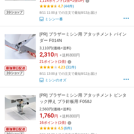
1,114
ポイント
(
1
倍+
1
倍UP)
4.7
(44件)
8/11 11:00までの注文で最短8/13お届け
ミシン一番
[PR]
ブラザーミシン用 アタッチメント バイン
ダー F014N
3,110円(価格+送料)
2,310
円
+送料800円
21
ポイント
(
1
倍)
4.23
(31件)
8/11 13:00までの注文で最短8/12お届け
ミシンのオズ
[PR]
ブラザーミシン用 アタッチメント ピンタ
ック押え プラ針板用 F058J
2,560円(価格+送料)
1,760
円
+送料800円
16
ポイント
(
1
倍)
4.5
(6件)