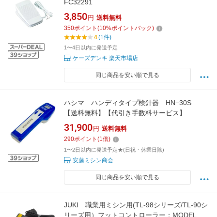
FC32291
3,850
円
送料無料
350
ポイント
(
10
%ポイントバック)
4
(1件)
1〜4日以内に発送予定
ケーズデンキ 楽天市場店
同じ商品を安い順で見る
ハシマ ハンディタイプ検針器 HN−30S
【送料無料】【代引き手数料サービス】
31,900
円
送料無料
290
ポイント
(
1
倍)
1〜2日以内に発送予定★(日祝・休業日除)
安藤ミシン商会
同じ商品を安い順で見る
JUKI 職業用ミシン用(TL-98シリーズ/TL-90シ
リーズ用）フットコントローラー：MODEL