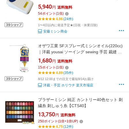
ピン型）【送料無料】【代引き手数料サービ
5,940
円
送料無料
ス】
54
ポイント
(
1
倍)
4.96
(24件)
1〜4日以内に発送予定★(日祝・休業日除)
安藤ミシン商会
オザワ工業 SFスプレー式ミシンオイル(220cc)
｜洋裁 yousai ソーイング sewing 手芸 裁縫 ホ
リウチ
1,680
円
送料無料
15
ポイント
(
1
倍)
4.89
(35件)
8/12 12:00までの注文で最短8/14お届け
洋裁・手芸 ホリウチ 楽天市場店
ブラザーミシン 純正 カントリー40色セット 刺
繍糸 刺しゅう糸【CTS40】
13,750
円
送料無料
250
ポイント
(
1
倍+
1
倍UP)
4.75
(12件)