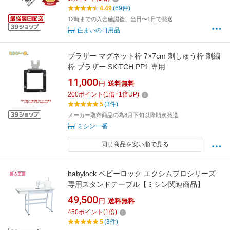
brother ブラザー ジャノメ 押え足 ミシン 押さ
4.49
(69件)
え金 押さえ金具
12時までの入金確認後、当日〜1日で発送
住まいの日用品
ブラザー マグネット枠 7×7cm 刺しゅう枠 刺繍
枠 ブラザー SKiTCH PP1 専用
11,000
円
送料無料
200
ポイント
(
1
倍+
1
倍UP)
5
(3件)
メーカー取寄商品の為8月下旬以降順次発送
ミシン一番
同じ商品を安い順で見る
babylock ベビーロック エクシムプロシリーズ
専用スタンドテーブル【ミシン関連商品】
49,500
円
送料無料
450
ポイント
(
1
倍)
5
(3件)