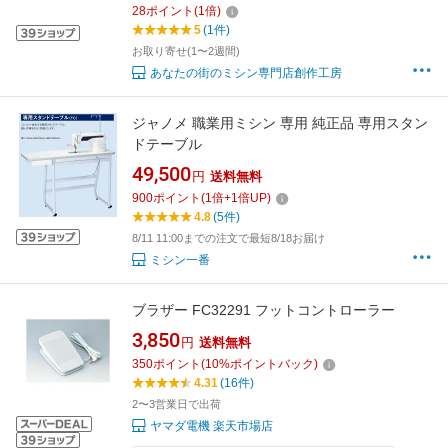
28
ポイント
(
1
倍)
5
(1件)
お取り寄せ(1〜2週間)
あなたの街のミシン専門店創作工房
ジャノメ 職業用ミシン 専用 純正品 専用スタン
ドテーブル
49,500
円
送料無料
900
ポイント
(
1
倍+
1
倍UP)
4.8
(5件)
8/11 11:00までの注文で最短8/18お届け
ミシン一番
ブラザー FC32291 フットコントローラー
3,850
円
送料無料
350
ポイント
(
10
%ポイントバック)
4.31
(16件)
2〜3営業日で出荷
ヤマダ電機 楽天市場店