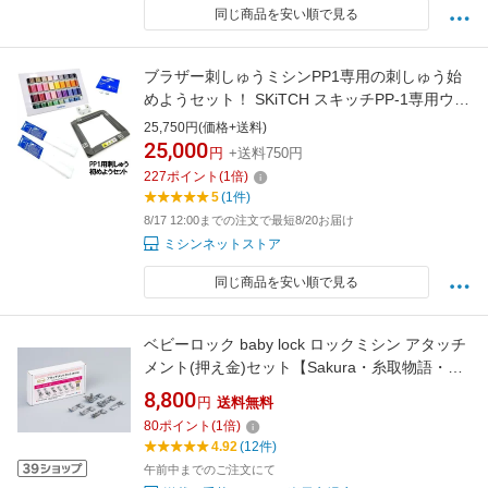
同じ商品を安い順で見る
ブラザー刺しゅうミシンPP1専用の刺しゅう始
めようセット！ SKiTCH スキッチPP-1専用ウル
トラポス39色セット【ETS39】刺しゅう用接着
25,750円(価格+送料)
芯L【BM3】水溶性シート【BM5】小型マグネ
25,000
円
+送料750円
ット枠7x7cm【MFP70AP】
227
ポイント
(
1
倍)
5
(1件)
8/17 12:00までの注文で最短8/20お届け
ミシンネットストア
同じ商品を安い順で見る
ベビーロック baby lock ロックミシン アタッチ
メント(押え金)セット【Sakura・糸取物語・衣
縫人シリーズ】A-6 ｜洋裁 yousai ソーイング
8,800
円
送料無料
sewing 手芸 裁縫 ホリウチ
80
ポイント
(
1
倍)
4.92
(12件)
午前中までのご注文にて