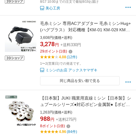
8/17 10:00までの注文で最短8/19お届け
美心工房
毛糸ミシン 専用ACアダプター 毛糸ミシンHug+
(ハグプラス） 対応機種【KM-01 KM-02ll KM-
02llDX KM-03ll KM-05ll KM-10 KM-10DX KM-
3,608円(価格+送料)
10II 】 毛糸ミシン アダプター
3,278
円
+送料330円
29
ポイント
(
1
倍)
4.08
(12件)
1〜2(営業日)での発送です。
ミシンのお店 アックスヤマザキ
同じ商品を安い順で見る
【日本製】JUKI 職業用直線ミシン【日本製】シ
ュプールシリーズ●対応ボビン金属製●【ボビン
10個入りパック】
1,263円(価格+送料)
988
円
+送料275円
8
ポイント
(
1
倍)
4.96
(84件)