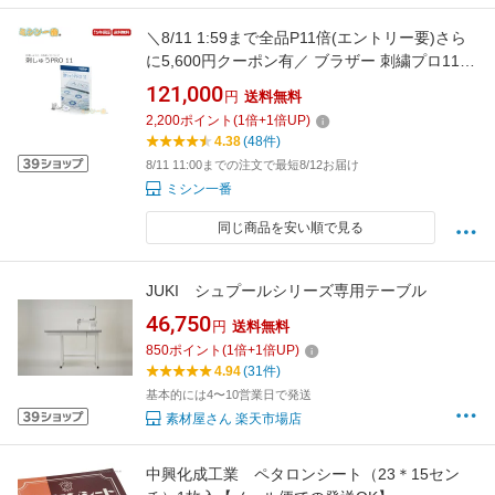
＼8/11 1:59まで全品P11倍(エントリー要)さら
に5,600円クーポン有／ ブラザー 刺繍プロ11
刺しゅうプロ11 / ESY1011 / 最新バージョン ブ
121,000
円
送料無料
ラザーミシン ミシンオプション / 刺しゅう / 刺
2,200
ポイント
(
1
倍+
1
倍UP)
繍 / ネーム刺しゅう / オリジナル刺しゅう / エ
4.38
(48件)
ンブレム刺しゅう
8/11 11:00までの注文で最短8/12お届け
ミシン一番
同じ商品を安い順で見る
JUKI シュプールシリーズ専用テーブル
46,750
円
送料無料
850
ポイント
(
1
倍+
1
倍UP)
4.94
(31件)
基本的には4〜10営業日で発送
素材屋さん 楽天市場店
中興化成工業 ペタロンシート（23＊15セン