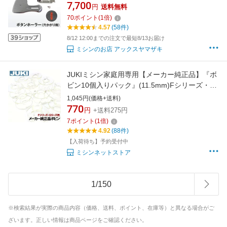
い ミシン部品 アックスヤマザキ ボタン穴かが
7,700
円
送料無料
り ボタン付け ボタンつけ シャツ ボタン
70
ポイント
(
1
倍)
4.57
(58件)
8/12 12:00までの注文で最短8/13お届け
ミシンのお店 アックスヤマザキ
JUKIミシン家庭用専用【メーカー純正品】『ボ
ビン10個入りパック』(11.5mm)Fシリーズ・G
シリーズ付属ボビン
1,045円(価格+送料)
770
円
+送料275円
7
ポイント
(
1
倍)
4.92
(88件)
【入荷待ち】予約受付中
ミシンネットストア
1
/
150
※検索結果が実際の商品内容（価格、送料、ポイント、在庫等）と異なる場合がご
ざいます。正しい情報は商品ページをご確認ください。