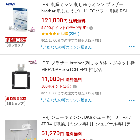
[PR]
刺繍ミシン 刺しゅうミシン ブラザー
brother 刺しゅうプロ11 PCソフト 刺繍 RSL出
荷
121,000
円
送料無料
5,500
ポイント
(
1
倍+
4
倍UP)
4.48
(23件)
8/11 15:00までの注文で最短8/12お届け
あなたの町のミシン屋さん
[PR]
ブラザー brother 刺しゅう枠 マグネット枠
MFP70AP SKiTCH PP1 推し活
11,000
円
送料無料
100
ポイント
(
1
倍)
8/11 15:00までの注文で最短8/12お届け
あなたの町のミシン屋さん
[PR]
ジューキミシンJUKI(ジューキ) J-TR4 /
JTR4【職業用ミシン専用】シュプール専用テー
ブル
61,270
円
送料無料