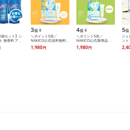
3
4
5
位
位
位
6個セット】シ
＼ポイント5倍／
＼ポイント5倍／
ジェ
ト 無香料 アウ
NAKICO公式/送料無料
NAKICO公式/新商品 送
ント
 クリアジェル
NAKICO ナキコ 薬用 フ
料無料 NAKICO ナキコ
NEO
1,980
1,980
2,4
円
円
円
オドラント 脇汗
ェイスジェルクリーム
薬用 ジェルクリーム ク
部外
オ…
30g 医薬部外品 汗対
ール 30g 医薬部外品 …
にく
策…