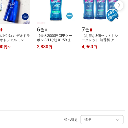
6
7
位
位
ル1位 効く デオドラ
【最大2000円OFFクー
【お得な3個セット】シ
 オドジェルミン
ポン 8/11(火) 01:59 ま
ークレット 無香料 アウ
 60ml 脇汗 【医薬
で】Secret シークレッ
トラスト クリアジェル
00
2,880
4,960
円
〜
円
円
品】効くのにカブれ
ト アウトラスト クリア
73g デオドラント 脇汗
い 制汗 ジ…
ジェル 無香料 …
消臭 汗 オ…
並べ替え