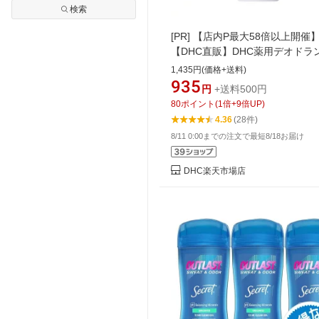
検索
[PR]
【店内P最大58倍以上開催
【DHC直販】DHC薬用デオドラ
ジェル | 脇汗 におい 汗 デオド
1,435円(価格+送料)
体臭 制汗 ワキ汗 足 ボディジェル
935
円
+送料500円
制汗剤 ワキ ニオイ 汗のにおい 
80
ポイント
(
1
倍+
9
倍UP)
対策 足のニオイ 汗臭 夏 制汗ク
4.36
(28件)
ボディケア スキンケア 肌ケア
8/11 0:00までの注文で最短8/18お届け
DHC楽天市場店