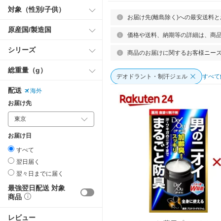
対象（性別/子供）
お届け先(離島除く)への最安送料
原産国/製造国
価格や送料、納期等の詳細は、商
シリーズ
商品のお届けに関するお客様ニー
総重量（g）
デオドラント・制汗ジェル
すべて
配送
海外
お届け先
お届け日
すべて
翌日届く
翌々日までに届く
最強翌日配送 対象
商品
レビュー