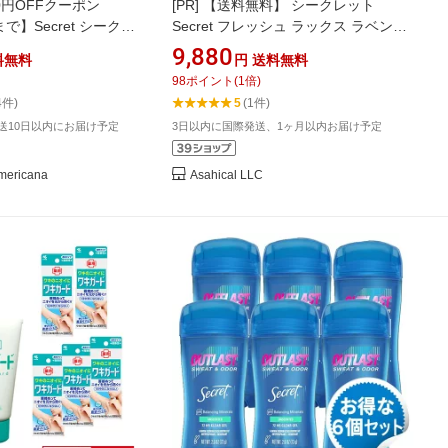
0円OFFクーポン
[PR]
【送料無料】 シークレット
9 まで】Secret シークレ
Secret フレッシュ ラックス ラベンダ
ト クリアジェル 無香
ー クリアジェル 制汗剤 デオドラント
9,880
料無料
円
送料無料
ラント ジェルタイプ 海
73g x 4個【お得な大容量セット】 ア
98
ポイント
(
1
倍)
メリカ
4件)
5
(1件)
発送10日以内にお届け予定
3日以内に国際発送、1ヶ月以内お届け予定
ricana
Asahical LLC