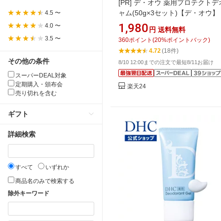
[PR]
デ・オウ 薬用プロテクトデ
ャム(50g×3セット)【デ・オウ】
4.5 〜
1,980
4.0 〜
円
送料無料
3.5 〜
360
ポイント
(
20
%ポイントバック)
4.72
(18件)
その他の条件
8/10 12:00までの注文で最短8/11お届け
スーパーDEAL対象
定期購入・頒布会
楽天24
売り切れを含む
ギフト
詳細検索
すべて
いずれか
商品名のみで検索する
除外キーワード