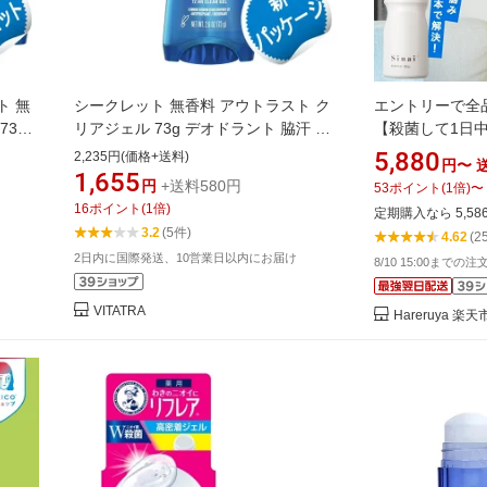
ト 無
シークレット 無香料 アウトラスト ク
エントリーで全品
73g
リアジェル 73g デオドラント 脇汗 消
【殺菌して1日
ルドス
臭 汗 オールドスパイス 制汗剤 ワキガ
ラント 強力 ステ
5,880
2,235円(価格+送料)
円〜
ut
【Secret Out Last Sweat & Odor
しない 30ml わ
1,655
円
+送料580円
53
ポイント
(
1
倍)
〜
Deodorant Unscented 2.6oz】
医薬部外品 ワキ
16
ポイント
(
1
倍)
定期購入なら 5,58
ントジェル 汗対
3.2
(5件)
4.62
(2
ルオン 直塗り 
2日内に国際発送、10営業日以内にお届け
8/10 15:00までの
VITATRA
Hareruya 楽