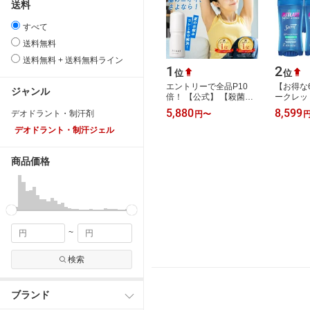
送料
すべて
送料無料
送料無料 + 送料無料ライン
1
2
位
位
エントリーで全品P10
【お得な
ジャンル
倍！ 【公式】 【殺菌し
ークレッ
て1日中臭わせない】 デ
トラスト
5,880
8,599
デオドラント・制汗剤
円
〜
オドラント 強力 スティ
73g デ
ック Sinai シ…
消臭 汗 
デオドラント・制汗ジェル
商品価格
~
検索
ブランド