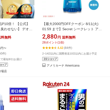
P10倍！ 【公式】
【最大2000円OFFクーポン 8/11(火)
中臭わせない】 デオド
01:59 まで】Secret シークレット アウ
ィック Sinai シナイ
トラスト クリアジェル 無香料 73g デ
2,880
送料無料
円
送料無料
きが ワキガ HAN.d ｜
オドラント ジェルタイプ 海外製 ボデ
28
ポイント
(
1
倍)
ガ対策 制汗 デオドラ
ィケア
4.42
(84件)
6円〜
策 制汗剤 ジェル ロー
50件)
2~14日以内に国際発送10日以内にお届け予定
脇汗 即効
注文で最短8/11お届け
アメリカーナ Americana
天市場店