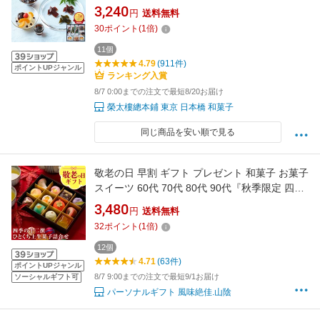
ング1位】お中元 夏ギフト 敬老 70代 80代 おし
3,240
円
送料無料
ゃれ ギフト 老舗 高級 和菓子 お取り寄せ 贅沢
30
ポイント
(
1
倍)
スイーツ 常温 手土産 健康 内祝 御中元 暑中見
舞い 残暑 日本橋 2026
11個
4.79
(911件)
ポイントUPジャンル
ランキング入賞
8/7 0:00までの注文で最短8/20お届け
榮太樓總本鋪 東京 日本橋 和菓子
同じ商品を安い順で見る
敬老の日 早割 ギフト プレゼント 和菓子 お菓子
スイーツ 60代 70代 80代 90代『秋季限定 四季
の十二撰 ひとくち上生菓子詰め合わせ（風呂敷
3,480
円
送料無料
包み） 和菓子 ギフト 高級 スイーツ 送料無料
32
ポイント
(
1
倍)
（北海道・沖縄を除く） 楽天グルメ大賞3年連
続受賞』 風味絶佳.山陰
12個
4.71
(63件)
ポイントUPジャンル
8/7 9:00までの注文で最短9/1お届け
ソーシャルギフト可
パーソナルギフト 風味絶佳.山陰