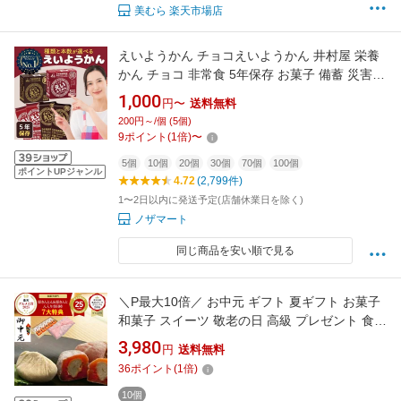
美むら 楽天市場店
えいようかん チョコえいようかん 井村屋 栄養
かん チョコ 非常食 5年保存 お菓子 備蓄 災害食
防災用品 防災食 防災食品 防災グッズ 防災セッ
1,000
円〜
送料無料
ト ようかん 備蓄食 詰め合わせ 保存食
200円～/個 (5個)
9
ポイント
(
1
倍)
〜
5個
10個
20個
30個
70個
100個
ポイントUPジャンル
4.72
(2,799件)
1〜2日以内に発送予定(店舗休業日を除く)
ノザマート
同じ商品を安い順で見る
＼P最大10倍／ お中元 ギフト 夏ギフト お菓子
和菓子 スイーツ 敬老の日 高級 プレゼント 食べ
物 詰め合わせ ＼2年連続楽天グルメ大賞受賞ス
3,980
円
送料無料
イーツグランプリ1位／ お盆 帰省土産 送料無料
36
ポイント
(
1
倍)
岐阜中津川 栗100％ 栗きんとん 5個 栗きんとん
入り市田柿 干し柿 栗柿5個
10個