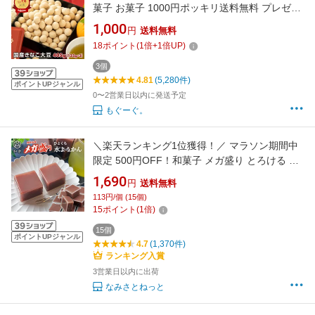
菓子 お菓子 1000円ポッキリ送料無料 プレゼン
ト きな粉 どこに売ってる 友口 ナッツ 豆菓子
1,000
円
送料無料
美味しすぎる スイーツ お茶請 プレゼント お土
18
ポイント
(
1
倍+
1
倍UP)
産 手土産 インフルエンサー ブラウティア菌
3個
4.81
(5,280件)
ポイントUPジャンル
0〜2営業日以内に発送予定
もぐーぐ。
＼楽天ランキング1位獲得！／ マラソン期間中
限定 500円OFF！和菓子 メガ盛り とろける 水
ようかん 50g×15個 送料無料 無添加 こしあん
1,690
円
送料無料
ご自宅用 一口サイズ ミニ 羊羹 和楽
113円/個 (15個)
15
ポイント
(
1
倍)
15個
ポイントUPジャンル
4.7
(1,370件)
ランキング入賞
3営業日以内に出荷
なみさとねっと