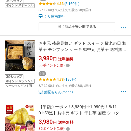
4.63
(5,160件)
ポイントUPジャンル
8/7 12:00までの注文で最短8/8お届け
くり屋南陽軒
同じ商品を安い順で見る
お中元 残暑見舞い ギフト スイーツ 敬老の日 和
菓子 モンブラン ケーキ 御中元 お菓子 送料無料
高級 誕生日プレゼント 和栗 栗 くり 栗スイーツ
3,980
円
送料無料
羊羹 ティラミス 誕生日ケーキ 記念日 お祝い 出
36
ポイント
(
1
倍)
産 内祝い お返し お礼 プレゼント 食べ物 お取
り寄せスイーツ 贈り物
1個
4.78
(195件)
ポイントUPジャンル
8/7 12:00までの注文で最短8/8お届け
ソーシャルギフト可
菓匠もりん(morin)
【半額クーポン！3,980円⇒1,990円！8/11
01:59迄】お中元 ギフト 干し芋 国産 シロタ 訳
あり 900g 天日干し 紅はるか 無添加 茨城県産
3,980
円
送料無料
茨城 ほし芋 べにはるか 芋 スイーツ お菓子 和
36
ポイント
(
1
倍)