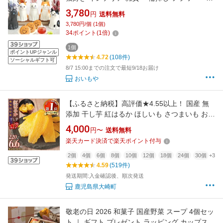
ス ペン立て 実用的 置物 スイーツ お菓子 和菓
3,780
円
送料無料
子 花とお菓子 60代 70代 80代 90代 おじいちゃ
3,780円/個 (1個)
ん おばあちゃん 孫 孫から 送料無料 おいもや
34
ポイント
(
1
倍)
1個
ポイントUPジャンル
4.72
(108件)
ソーシャルギフト可
8/7 15:00までの注文で最短9/18お届け
おいもや
【ふるさと納税】高評価★4.55以上！ 国産 無
添加 干し芋 紅はるか ほしいも さつまいも お菓
子 おやつ 4000円 ~ 60000円 | ふるさと納税 干
4,000
円〜
送料無料
し芋 菓子 べにはるか 干しいも いも さつま芋
楽天カード決済で楽天ポイント付与
芋 無着色 国産 スイーツ デザート 10000円 鹿
児島 大崎町 ふるさと 人気 送料無料
2個
4個
6個
8個
10個
12個
18個
24個
30個
+3
4.59
(519件)
発送期間:入金確認後、順次発送
鹿児島県大崎町
敬老の日 2026 和菓子 国産野菜 スープ 4個セッ
ト ｜ ギフト プレゼント ラッピング カップスー