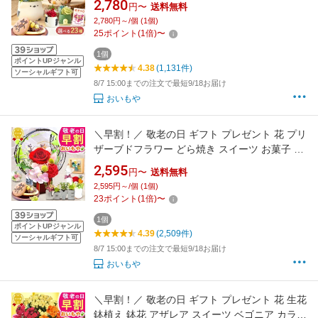
2,780
円〜
送料無料
菓子 花とお菓子 60代 70代 80代 90代 おじいち
2,780円～/個 (1個)
ゃん おばあちゃん 孫 孫から 送料無料 おいもや
25
ポイント
(
1
倍)
〜
1個
ポイントUPジャンル
4.38
(1,131件)
ソーシャルギフト可
8/7 15:00までの注文で最短9/18お届け
おいもや
＼早割！／ 敬老の日 ギフト プレゼント 花 プリ
ザーブドフラワー どら焼き スイーツ お菓子 和
菓子 洋菓子 花とお菓子 ガラスドーム 枯れない
2,595
円〜
送料無料
花 かわいい 60代 70代 80代 90代 おじいちゃん
2,595円～/個 (1個)
おばあちゃん 孫 孫から 送料無料 おいもや
23
ポイント
(
1
倍)
〜
1個
ポイントUPジャンル
4.39
(2,509件)
ソーシャルギフト可
8/7 15:00までの注文で最短9/18お届け
おいもや
＼早割！／ 敬老の日 ギフト プレゼント 花 生花
鉢植え 鉢花 アザレア スイーツ ベゴニア カラン