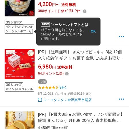
（1食当り団子60g蜜70g） | お祝い返し お返し
4,200
円〜
送料無料
退職祝い ギフト お菓子 スイーツ お取り寄せグ
380
ポイント
(
1
倍+
9
倍UP)
〜
ルメ 九州 ご当地グルメ 食品
4個
6個
ソーシャルギフトとは
NEW
2
(1件)
ポイントUPジャンル
相手の住所を知らなくても、
OK
8/7 9:00までの注文で最短8/23お届け
ソーシャルギフト可
SNSやメールなどでギフト
【長崎県公式】ながおしセレクト
が贈れます。
[PR]
【送料無料】 きんつばビスキィ 3段 12個
入り紙袋付 ギフト お菓子 金沢 ご挨拶 お取り寄
せ スイーツ 内祝い 引き出物 誕生日 お中元 お
6,980
円
送料無料
歳暮 手土産 プレゼント 法人ギフト 個包装 職人
64
ポイント
(
1
倍)
手作り 縁起物 水引 おしゃれ 高級 詰め合わせ
贈り物 お祝い 結婚祝い 出産内祝
12個
5
(3件)
ポイントUPジャンル
8/7 12:00までの注文で最短8/11お届け
ル・コタンタン金沢楽天市場店
[PR]
【P最大8倍★お買い物マラソン期間限定】
饅頭 まんじゅう 月化粧 20個入 青木松風庵 和
菓子 洋菓子 プレゼント 進物 贈り物 贈答用 大
4,450円(価格+送料)