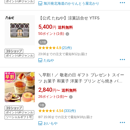
ポイントUPジャンル
旭川発北海道のかりんとう屋北かり
【公式 たねや】涼菓詰合せ YTF5
5,400
円
送料無料
50
ポイント
(
1
倍)
12個
4.9
(21件)
23:00までの注文で最短8/12お届け
ポイントUPジャンル
たねや
＼早割！／ 敬老の日 ギフト プレゼント スイー
ツ お菓子 和菓子 洋菓子 プリン どら焼き バウ
ムクーヘン 詰め合わせ お取り寄せ 冷凍 個包装
2,840
円〜
送料無料
ギフトセット 60代 70代 80代 90代 おじいちゃ
26
ポイント
(
1
倍)
〜
ん おばあちゃん 孫 孫から 送料無料 おいもや
5個
4.54
(331件)
ポイントUPジャンル
8/7 15:00までの注文で最短9/18お届け
ソーシャルギフト可
おいもや