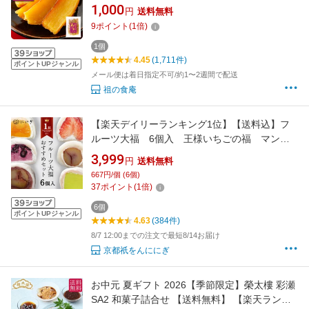
形不揃い 230g 干しいも ほしいも【P】
1,000
円
送料無料
9
ポイント
(
1
倍)
1個
4.45
(1,711件)
ポイントUPジャンル
メール便は着日指定不可/約1〜2週間で配送
祖の食庵
【楽天デイリーランキング1位】【送料込】フ
ルーツ大福 6個入 王様いちごの福 マンゴ
ーの福 ブルーベリーの福 大人のくりの福
3,999
円
送料無料
メロンの福 王様くりの福 各1個入
667円/個 (6個)
37
ポイント
(
1
倍)
6個
ポイントUPジャンル
4.63
(384件)
8/7 12:00までの注文で最短8/14お届け
京都祇をんににぎ
お中元 夏ギフト 2026【季節限定】榮太樓 彩瀬
SA2 和菓子詰合せ 【送料無料】 【楽天ランキ