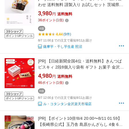
わせ 送料無料 謹製入り お試しセット 茨城県産
紅はるか 無添加 お中元 夏ギフト 暑中見舞い 帰
3,980
円
送料無料
省土産 プレゼント 贈答用 自宅用 健康おやつ 食
36
ポイント
(
1
倍)
物繊維 腸活 照沼Quality
4個
4.44
(9件)
ポイントUPジャンル
8/7 11:00までの注文で最短8/11お届け
薩摩芋・干し芋生産 照沼
[PR]
【日経新聞全国4位・送料無料】きんつば
ビスキィ 2段8個入り袋有 ギフト お菓子 金沢
ご挨拶 お取り寄せ スイーツ 内祝い 引き出物 お
4,980
円
送料無料
中元 お歳暮 手土産 プレゼント 法人ギフト 個包
46
ポイント
(
1
倍)
装 職人手作り 縁起物 水引 おしゃれ 高級 詰め
合わせ 贈り物 お祝い 結婚祝い 出産内祝い
8個
8/7 12:00までの注文で最短8/11お届け
ポイントUPジャンル
ル・コタンタン金沢楽天市場店
[PR]
【ポイント10倍!8/4 20:00〜8/11 01:59】
【長崎県公式】玉乃舎 島原かんざらし 4食 6食