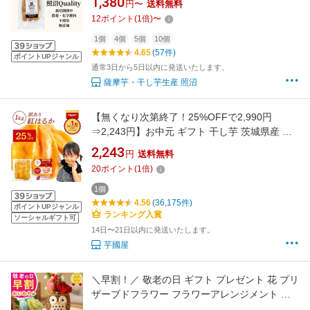
1,380
円〜
送料無料
おいしい 自宅用 手土産 お取り寄せ 健康おやつ
12
ポイント
(
1
倍)
〜
低GI 食物繊維 腸活 照沼Quality
1個
4個
5個
10個
4.65
(57件)
ポイントUPジャンル
通常3日から5日以内に発送いたします。
薩摩芋・干し芋生産 照沼
【無くなり次第終了！25%OFFで2,990円
⇒2,243円】お中元 ギフト 干し芋 茨城県産 紅
はるか 訳あり 1kg 食べ物 和菓子 おやつ 送料無
2,243
円
送料無料
料 国産 無添加 切り落とし さつまいも スイーツ
20
ポイント
(
1
倍)
ダイエット お菓子 和スイーツ お祝い N1
1個
4.56
(36,175件)
ポイントUPジャンル
ランキング入賞
ソーシャルギフト可
14日〜21日以内に発送いたします。
芋國屋
＼早割！／ 敬老の日 ギフト プレゼント 花 プリ
ザーブドフラワー フラワーアレンジメント 動
物 ふくろう シマエナガ 犬 スイーツ お菓子 和