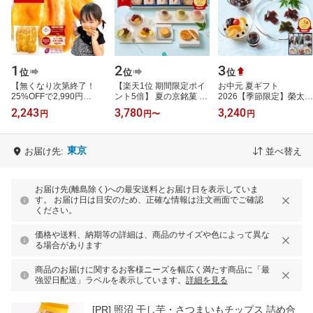
1
2
3
位
位
位
【無くなり次第終了！
【楽天1位 期間限定ポイ
お中元 夏ギフト
25%OFFで2,990円
ント5倍】 夏の京銘菓 詰
2026【季節限定】榮太樓
⇒2,243円】お中元 ギフ
め合わせ【公式】京都 鼓
彩瀬 SA2 和菓子詰合せ
2,243
3,780
3,240
円
円
〜
円
ト 干し芋 茨城県産 紅は
月 送料無料 / お中元 中元
【送料無料】 【楽天ラン
るか 訳あり 1kg 食…
和菓…
キング1位】お…
東京
お届け先:
並べ替え
お届け先(離島除く)への最安送料とお届け日を表示していま
す。 お届け日は目安のため、正確な情報は注文画面でご確認
ください。
価格や送料、納期等の詳細は、商品のサイズや色によって異な
る場合があります
商品のお届けに関するお客様ニーズを幅広く満たす商品に「最
強翌日配送」ラベルを表示しています。
詳細を見る
[PR]
照沼 干し芋・さつまいもチップス 詰め合