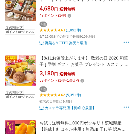
プ ｜ レンジ 1分 簡単 グルメ 実用的 感謝 あり
4,680
円
送料無料
がとう 常温 おしゃれ 送料無料 配送日指定可 健
43
ポイント
(
1
倍)
康 ヘルシー 野菜たっぷり
4個
4.63
(1,092件)
ポイントUPジャンル
8/7 12:00までの注文で最短9/10お届け
野菜をMOTTO 楽天市場店
【8/11お値段上がります】 敬老の日 2026 和菓
子 [ 早割 ギフト お菓子 プレゼント カステラ ど
ら焼き 最中 スイーツ 食べ物 ギフトセット 祖父
3,180
円
送料無料
祖母 おじいちゃん おばあちゃん 50代 60代 70
58
ポイント
(
1
倍+
1
倍UP)
代 80代 お取り寄せ ランキング 長崎心泉堂 ] ス
イーツセット まごころ KRB6
1個
4.62
(5,351件)
ポイントUPジャンル
敬老の日時期にお届け
カステラ専門店【長崎 心泉堂】
お試し送料無料1,000円ポッキリ！茨城県産
【熟成】紅はるか使用！無添加 干し芋 訳あり/