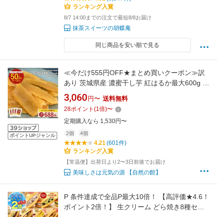
ランキング入賞
8/7 14:00までの注文で最短8/8お届け
抹茶スイーツの胡蝶庵
同じ商品を安い順で見る
≪今だけ555円OFF★まとめ買いクーポン≫訳
あり 茨城県産 濃蜜干し芋 紅はるか最大600g 干
し芋 国産 無添加 茨城県産 紅はるか使用 保存料
3,060
円〜
送料無料
不使用 着色料無添加 べにはるか ほしいも 濃蜜
28
ポイント
(
1
倍)
〜
平干し 送料無料 保存食 非常食 訳あり
定期購入なら 1,530円〜
2個
4個
ポイントUPジャンル
4.21
(601件)
ランキング入賞
【常温便】出荷日より2〜3日前後でお届け
美味しさは元気の源 【自然の館】
P 条件達成で全品P最大10倍！ 【高評価★4.6！
ポイント2倍！】 生クリーム どら焼き8種セッ