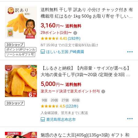
送料無料 干し芋 訳あり 小分け チャック付き 有
機栽培 紅はるか 1kg 500g お取り寄せ 干しいも
ギフト 国産 無添加 切り落とし 芋 スイーツ お
3,160
円〜
送料無料
菓子 和菓子 さつま芋 訳アリ プレゼント 贈答品
29
ポイント
(
1
倍)
〜
バレンタイン
4.41
(192件)
8/7 15:00までの注文で最短8/13お届け
ポイントUPジャンル
ほしいも王国 戸崎農園
ソーシャルギフト可
【ふるさと納税】【内容量・サイズが選べる】
大地の黄金干し芋(3袋〜20袋 /定期便 全3回 計
27~60袋) or ひとくちサイズ干し芋「ベビい
5,000
円〜
送料無料
も」(計4袋) さつまいも さつま芋 ほしいも 干し
楽天カード決済で楽天ポイント付与
いも 紅はるか 国産 九州産 鹿児島県産 小分け
スイーツ 干し芋 ランキング【末永商店】
9個
20個
27個
60個
4.5
(122件)
入金確認後、翌月末までに配送
鹿児島県志布志市
魅惑のきなこ大豆[405g](135g×3袋) ギフト 和