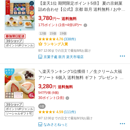
【楽天1位 期間限定ポイント5倍】 夏の京銘菓
詰め合わせ【公式】京都 鼓月 送料無料 / お中元
中元 和菓子 京都 老舗 最強配送 暑中見舞い 残
3,780
円〜
送料無料
暑見舞い 夏ギフト 手土産 お土産 帰省 初盆 盆
175
ポイント
(
1
倍+
4
倍UP)
〜
お盆 夏 内祝 お見舞い 出産 結婚祝い ギフト 高
級 贈り物 お供
12個
15個
19個
4.76
(338件)
ランキング入賞
ポイントUPジャンル
8/7 12:00までの注文で最短8/8お届け
京菓子處 鼓月 楽天市場店
＼楽天ランキング1位獲得！／生クリーム大福
アソート 6個入 送料無料 ギフト プレゼント フ
ルーツ大福 アイス 和楽 お中元 御中元
3,280
円
送料無料
547円/個 (6個)
30
ポイント
(
1
倍)
6個
ポイントUPジャンル
4.59
(111件)
ソーシャルギフト可
8/7 12:00までの注文で最短8/19お届け
なみさとねっと