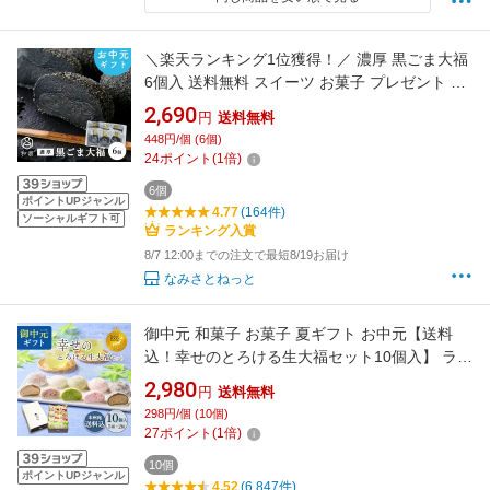
＼楽天ランキング1位獲得！／ 濃厚 黒ごま大福
6個入 送料無料 スイーツ お菓子 プレゼント 胡
麻餡 和楽 お中元 御中元
2,690
円
送料無料
448円/個 (6個)
24
ポイント
(
1
倍)
6個
ポイントUPジャンル
4.77
(164件)
ソーシャルギフト可
ランキング入賞
8/7 12:00までの注文で最短8/19お届け
なみさとねっと
御中元 和菓子 お菓子 夏ギフト お中元【送料
込！幸せのとろける生大福セット10個入】 ラン
キング1位 JFSグランプリ受賞 TV雑誌紹介 楽
2,980
円
送料無料
天ショップオブザマンス受賞 スイーツ 本州宛
298円/個 (10個)
送料無料 抹茶 苺 珈琲 ほうじ あんバタ クリー
27
ポイント
(
1
倍)
ム 大福 プレゼント 敬老の日 お盆 帰省
10個
ポイントUPジャンル
4.52
(6,847件)