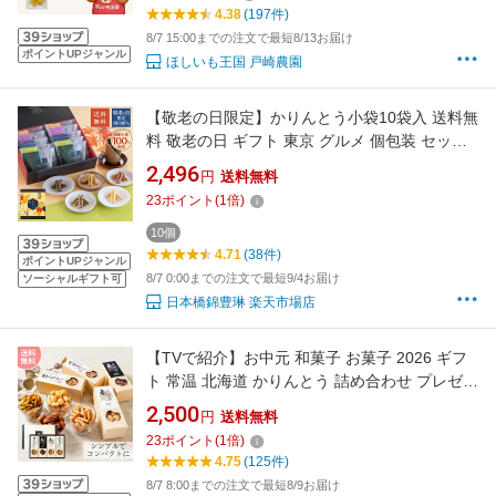
寄せ 小分け パック さつま芋 ほしいも
4.38
(197件)
8/7 15:00までの注文で最短8/13お届け
ポイントUPジャンル
ほしいも王国 戸崎農園
【敬老の日限定】かりんとう小袋10袋入 送料無
料 敬老の日 ギフト 東京 グルメ 個包装 セット
敬老の日のプレゼント ギフトセット 敬老の日
2,496
円
送料無料
和菓子ギフト 敬老の日のギフト 高級 プレゼン
23
ポイント
(
1
倍)
ト 贈り物 美味しい 国産 贈答用 お菓子 東京駅
和菓子
10個
4.71
(38件)
ポイントUPジャンル
8/7 0:00までの注文で最短9/4お届け
ソーシャルギフト可
日本橋錦豊琳 楽天市場店
【TVで紹介】お中元 和菓子 お菓子 2026 ギフ
ト 常温 北海道 かりんとう 詰め合わせ プレゼン
ト スイーツ 贈り物 ご挨拶 食べ物 食品 お供え
2,500
円
送料無料
御供 法事 お土産 送料無料 高級 お取り寄せ 北
23
ポイント
(
1
倍)
海道特選かりんとう4種類
4.75
(125件)
8/7 8:00までの注文で最短8/9お届け