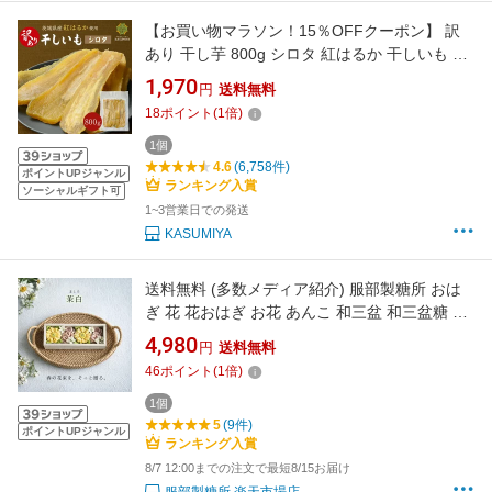
【お買い物マラソン！15％OFFクーポン】 訳
あり 干し芋 800g シロタ 紅はるか 干しいも ダ
イエット おやつ お菓子 スイーツ 訳あり 茨城県
1,970
円
送料無料
産 無添加 ほしいも 規格外品 大容量 茨城県産
18
ポイント
(
1
倍)
国産 添加物不使用 自然食品 食物繊維 和菓子 さ
つまいも 赤ちゃん 非常食
1個
4.6
(6,758件)
ポイントUPジャンル
ランキング入賞
ソーシャルギフト可
1~3営業日での発送
KASUMIYA
送料無料 (多数メディア紹介) 服部製糖所 おは
ぎ 花 花おはぎ お花 あんこ 和三盆 和三盆糖 和
三盆おはぎ1個入 4個入 砂糖 和菓子 母の日 敬
4,980
円
送料無料
老の日 ケーキ 贈り物 手土産 お供え プレゼント
46
ポイント
(
1
倍)
ギフト 御歳暮 御年賀 お彼岸 誕生日 記念日 御
中元
1個
5
(9件)
ポイントUPジャンル
ランキング入賞
8/7 12:00までの注文で最短8/15お届け