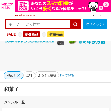
絞り込み (1)
ようこそ 楽天市場へ
ログイン
会員登録
SALE
割引商品
半額商品
和菓子
送料
ふるさと納税
すべて解除
和菓子
ジャンル一覧