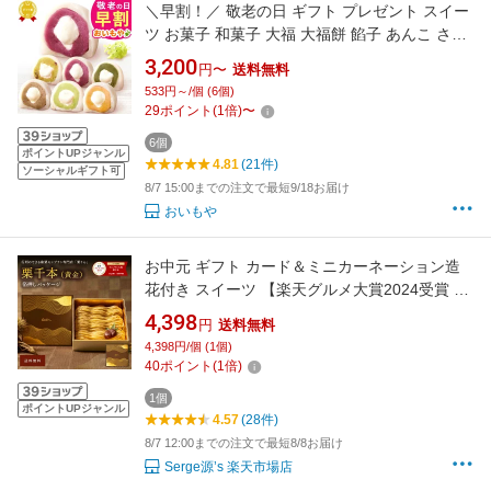
＼早割！／ 敬老の日 ギフト プレゼント スイー
ツ お菓子 和菓子 大福 大福餅 餡子 あんこ さつ
まいも クリーム 杏 あんず 60代 70代 80代 90
3,200
円〜
送料無料
代 おじいちゃん おばあちゃん 孫 孫から 詰め合
533円～/個 (6個)
わせ 個包装 送料無料 おいもや
29
ポイント
(
1
倍)
〜
6個
ポイントUPジャンル
4.81
(21件)
ソーシャルギフト可
8/7 15:00までの注文で最短9/18お届け
おいもや
お中元 ギフト カード＆ミニカーネーション造
花付き スイーツ 【楽天グルメ大賞2024受賞 】
プレゼント 栗りん 栗千本（黄金）モンブラン
4,398
円
送料無料
新パッケージ パケ買い モンブランケーキ お取
4,398円/個 (1個)
り寄せ 誕生日 和栗スイーツ 大福 人気 冷凍
40
ポイント
(
1
倍)
1個
ポイントUPジャンル
4.57
(28件)
8/7 12:00までの注文で最短8/8お届け
Serge源’s 楽天市場店