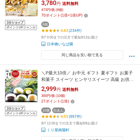
ト お中元 御中元 中元 中元ギフト 夏ギフト 中
3,780
円
送料無料
元菓子 福袋2026 スイーツ 個包装 ギフト プレ
473円/個 (8個)
ゼント 実用的 送料無料 お菓子 和菓子 贈り物
70
ポイント
(
1
倍+
1
倍UP)
抹茶 どらやき 冷凍 冷凍食品
8個
ポイントUPジャンル
4.63
(234件)
8/7 0:00までの注文で最短8/13お届け
日本橋いなば園
同じ商品を安い順で見る
＼P最大10倍／ お中元 ギフト 夏ギフト お菓子
和菓子 スイーツ ヒンヤリスイーツ 高級 お供え
誕生日 プレゼント 2026 お盆 帰省 土産 御中元
2,999
円
送料無料
送料無料 詰め合わせ お取り寄せ ヒンヤリ 冷た
300円/個 (10個)
い 岐阜銘菓 低カロリー 栗きんとん入り等5種類
27
ポイント
(
1
倍)
の 水まんじゅう 10個
10個
白あん
ポイントUPジャンル
4.53
(997件)
8/7 12:00までの注文で最短8/8お届け
くり屋南陽軒