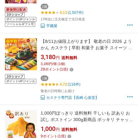
菓子 お取り寄せスイーツ さつまいもスイーツ
訳ありスイーツ 国産 w900
1個
4.13
(1,507件)
17時迄に注文確定で当日発送
ポイントUPジャンル
ソーシャルギフト可
芋國屋
【8/11お値段上がります】 敬老の日 2026 よう
かん カステラ [ 早割 和菓子 お菓子 スイーツ プ
レゼント ギフト 祖父 祖母 おじいちゃん おばあ
3,180
円
送料無料
ちゃん 羊羹 あんこ 餡子 国産 スイーツギフト
3,180円/個 (1個)
誕生日 ランキング 長崎心泉堂 ] セット KRR6
29
ポイント
(
1
倍)
1個
ポイントUPジャンル
4.72
(116件)
敬老の日時期にお届け
カステラ専門店【長崎 心泉堂】
1,000円ぽっきり 送料無料 干しいも 訳あり お
試し ポストイン 300g新商品 ポッキリ チャック
付き 有機栽培 紅はるか 国産 無添加 切り落とし
1,000
円
送料無料
スイーツ ギフト 和菓子 干し芋 ねっとり お取り
9
ポイント
(
1
倍)