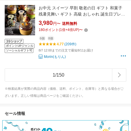
お中元 スイーツ 早割 敬老の日 ギフト 和菓子
残暑見舞い ギフト 高級 おしゃれ 誕生日プレゼ
ント 生羊羹 詰め合わせ 6個8個入 抹茶スイーツ
3,980
円〜
送料無料
栗 羊羹 安納芋 芋 ようかん 人気 誕生日スイー
180
ポイント
(
1
倍+
4
倍UP)
〜
ツ 記念日 出産 内祝い お返し お見舞い お礼 お
菓子 お取り寄せスイーツ 送料無料
6個
8個
4.77
(209件)
ポイントUPジャンル
8/7 12:00までの注文で最短8/11お届け
ソーシャルギフト可
Morin(もりん)
1
/
150
※検索結果が実際の商品内容（価格、送料、ポイント、在庫等）と異なる場合がご
ざいます。正しい情報は商品ページをご確認ください。
セール情報