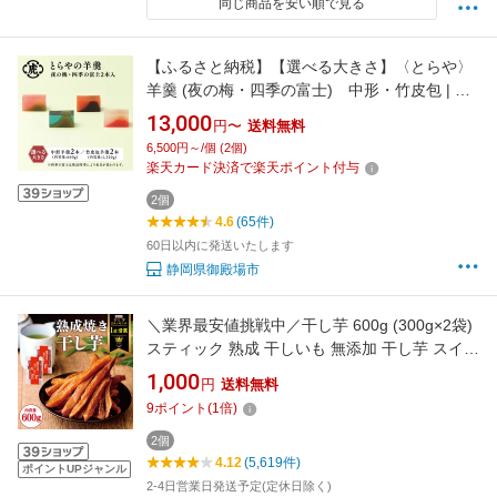
同じ商品を安い順で見る
【ふるさと納税】【選べる大きさ】〈とらや〉
羊羹 (夜の梅・四季の富士) 中形・竹皮包 | 虎
屋 ようかん 和菓子 あんこ 餡子 老舗 スイーツ
13,000
円〜
送料無料
お茶菓子 お茶うけ 贈答用 贈り物 プレゼント ギ
6,500円～/個 (2個)
フト お中元 お歳暮 敬老の日 お取り寄せ 楽天限
楽天カード決済で楽天ポイント付与
定
2個
4.6
(65件)
60日以内に発送いたします
静岡県御殿場市
＼業界最安値挑戦中／干し芋 600g (300g×2袋)
スティック 熟成 干しいも 無添加 干し芋 スイー
ツ お菓子 和菓子 さつまいもスイーツ さつま芋
1,000
円
送料無料
和スイーツ お取り寄せスイーツ ホシイモ ほし
9
ポイント
(
1
倍)
いも
2個
4.12
(5,619件)
ポイントUPジャンル
2-4日営業日発送予定(定休日除く)