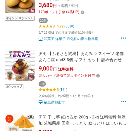
阪土産 お菓子 プチギフト 菓子折り個包装 職場
3,680
円
+送料770円
170
ポイント
(
1
倍+
4
倍UP)
ポイントUPジャンル
20個
4.72
(36件)
8/7 12:00までの注文で最短8/10お届け
和菓子 洋菓子 月化粧の青木松風庵
[PR]
【ふるさと納税】あんみつ スイーツ 老舗
あんこ屋 and3 6個 ギフト セット 詰め合わせ
つぶあん 和菓子 和スイーツ おやつ スイーツ デ
9,000
円
送料無料
ザート フルーツ 寒天 化粧箱 プレゼント 贈り物
楽天カード決済で楽天ポイント付与
福島 福島県 郡山市
6個
5
(1件)
入金確認後、約2週間〜1ヶ月でお届け
福島県郡山市
[PR]
干し芋 紅はるか 200g～2kg 送料無料 無添
加 茨城県産 国産 しっとり ねっとり ほしいも
お中元 夏ギフト 暑中見舞い 帰省土産 冷やして