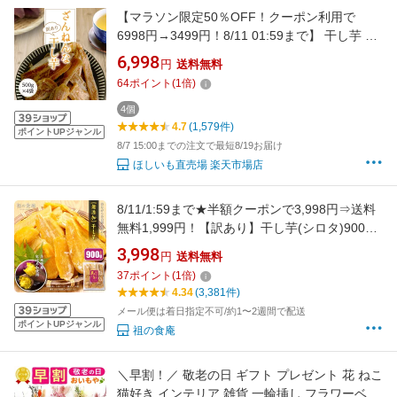
【マラソン限定50％OFF！クーポン利用で
6998円→3499円！8/11 01:59まで】 干し芋 訳
あり 送料無料 2kg【ざんねん500g4袋】 干しい
6,998
円
送料無料
も ほしいも 国産 茨城県 無添加 砂糖不使用 個
64
ポイント
(
1
倍)
包装
4個
4.7
(1,579件)
ポイントUPジャンル
8/7 15:00までの注文で最短8/19お届け
ほしいも直売場 楽天市場店
8/11/1:59まで★半額クーポンで3,998円⇒送料
無料1,999円！【訳あり】干し芋(シロタ)900g
／訳あり900gは茨城県産【熟成】紅はるか使
3,998
円
送料無料
用！無添加 干しいも ほしいも ※配送先1ヵ所に
37
ポイント
(
1
倍)
つき1個はメール便、2個以上は宅配便【P半】
4.34
(3,381件)
メール便は着日指定不可/約1〜2週間で配送
ポイントUPジャンル
祖の食庵
＼早割！／ 敬老の日 ギフト プレゼント 花 ねこ
猫好き インテリア 雑貨 一輪挿し フラワーベー