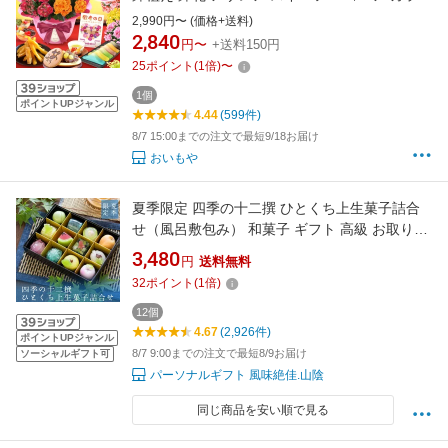
コエ どら焼き お菓子 和菓子 洋菓子 花とお菓子
2,990円〜 (価格+送料)
60代 70代 80代 90代 おじいちゃん おばあちゃ
2,840
円〜
+送料150円
ん 孫 孫から 送料無料 oimoya
25
ポイント
(
1
倍)
〜
1個
ポイントUPジャンル
4.44
(599件)
8/7 15:00までの注文で最短9/18お届け
おいもや
夏季限定 四季の十二撰 ひとくち上生菓子詰合
せ（風呂敷包み） 和菓子 ギフト 高級 お取り寄
せ スイーツ 送料無料（北海道・沖縄を除く）
3,480
円
送料無料
楽天グルメ大賞3年連続受賞 風味絶佳.山陰
32
ポイント
(
1
倍)
12個
4.67
(2,926件)
ポイントUPジャンル
8/7 9:00までの注文で最短8/9お届け
ソーシャルギフト可
パーソナルギフト 風味絶佳.山陰
同じ商品を安い順で見る