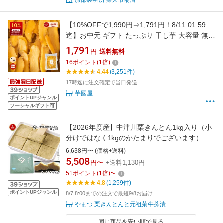
服部製糖所 楽天市場店
【10%OFFで1,990円⇒1,791円！8/11 01:59
迄】お中元 ギフト たっぷり 干し芋 大容量 無添
加 1kg 柔らかい 干しいも 切り落とし スイーツ
1,791
円
送料無料
プレゼント ほしいも お菓子 和菓子 さつまいも
16
ポイント
(
1
倍)
さつま芋 和スイーツ 焼き干し芋
4.44
(3,251件)
17時迄に注文確定で当日発送
芋國屋
ポイントUPジャンル
ソーシャルギフト可
【2026年度産】中津川栗きんとん1kg入り（小
分けではなく1kgのかたまりでございます）
【新栗早期予約】8/20まで旧価格でご案内
6,638円〜 (価格+送料)
5,508
円〜
+送料1,130円
51
ポイント
(
1
倍)
〜
4.8
(1,259件)
ポイントUPジャンル
8/7 8:00までの注文で最短9/8お届け
やまつ 栗きんとんと元祖菊牛蒡漬
同じ商品を安い順で見る