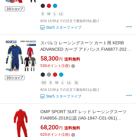
S
M
L
LL
8/10 13:00までの注文で最短8/19お届け
Star5 スターファイブ
スパルコ レーシングスーツ カート用 KERB
ADVANCED カーブ アドバンス FIA8877-2022
公認 Sparco 2026年モデル
58,300
円
送料無料
530
ポイント
(
1
倍)
SS
S
M
L
LL
3L
8/10 13:00までの注文で最短8/11お届け
Star5 スターファイブ
OMP SPORT SUIT レッド レーシングスーツ
FIA8856-2018公認 (IA0-1847-C01-061)
MY2020
68,200
円
送料無料
620
ポイント
(
1
倍)