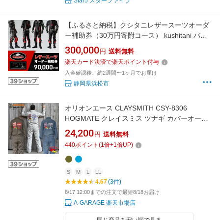
Star5 スターファイブ
【ふるさと納税】クシタニレザースーツオーダ
ー補助券（30万円寄附コース） kushitani バイ
ク チケット
300,000
円
送料無料
楽天カード決済で楽天ポイント付与
入金確認後、約2週間〜1ヶ月でお届け
静岡県浜松市
オリオンエース CLAYSMITH CSY-8306
HOGMATE クレイスミス ツナギ カバーオール
ガレージウェア 作業着 長袖 つなぎ おしゃれ 細
24,200
円
送料無料
身 コットン アメリカン アメカジ メンズ レディ
440
ポイント
(
1
倍+
1
倍UP)
ース バイカー カーキ アイボリー デニム 白 青
S M L LL
S
M
L
LL
4.67
(3件)
8/17 12:00までの注文で最短8/18お届け
A-GARAGE 楽天市場店