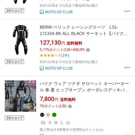
8/10 12:00までの注文で最短8/13お届け
MOTO GP CLUB
BERIK ベリック レーシングスーツ LS1-
171334-BK ALL BLACK サーキット【バイク用
品】
127,130
円
送料無料
5,775
ポイント
(
1
倍+
4
倍UP)
4
(1件)
8/10 12:00までの注文で最短8/13お届け
MOTO GP CLUB
バイク ウェア ツナギ サロペット オーバーオー
ル 春 夏 ヒップオープン ボーダレスデッキパン
ツ アメリカン おしゃれ メンズ レディース 男性
7,800
円
送料無料
用 女性用 GRACE ENGINEER'S 3色 5サイズ 酪
70
ポイント
(
1
倍)
農 キャンプ アウトドア ツーリング オートバイ
釣り フィッシング
SS
S
M
L
LL
取り寄せ(2-6営業日※完売時はキャンセル)