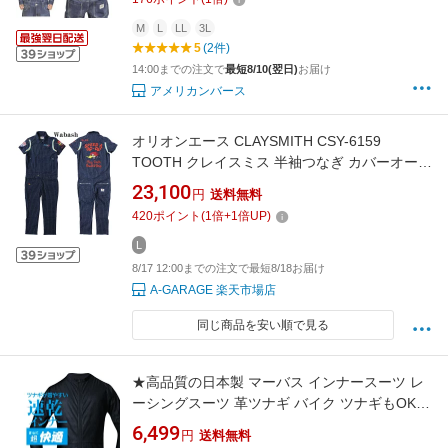
M
L
LL
3L
5
(2件)
14:00までの注文で
最短8/10(翌日)
お届け
アメリカンバース
オリオンエース CLAYSMITH CSY-6159
TOOTH クレイスミス 半袖つなぎ カバーオール
ガレージウェア 作業着 半袖 ツナギ おしゃれ 細
23,100
円
送料無料
身 コットン アメリカン アメカジ バイカー ブラ
420
ポイント
(
1
倍+
1
倍UP)
ック 黒 ネイビー 紺 ウォバッシュ デニム メン
ズ M L LL
L
8/17 12:00までの注文で最短8/18お届け
A-GARAGE 楽天市場店
同じ商品を安い順で見る
★高品質の日本製 マーバス インナースーツ レ
ーシングスーツ 革ツナギ バイク ツナギもOK
サーキット 人気の高機能マーバスインナースー
6,499
円
送料無料
ツ バイクインナー ジャケット パンツ トップス