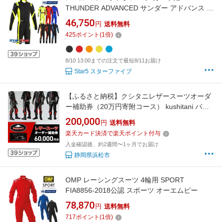
THUNDER ADVANCED サンダー アドバンス キ
ッズ ジュニア こども用 FIA8877-2022公認
46,750
円
送料無料
Sparco 2026年モデル
425
ポイント
(
1
倍)
8/10 13:00までの注文で最短8/11お届け
Star5 スターファイブ
【ふるさと納税】クシタニレザースーツオーダ
ー補助券（20万円寄附コース） kushitani バイ
ク チケット
200,000
円
送料無料
楽天カード決済で楽天ポイント付与
入金確認後、約2週間〜1ヶ月でお届け
静岡県浜松市
OMP レーシングスーツ 4輪用 SPORT
FIA8856-2018公認 スポーツ オーエムピー
78,870
円
送料無料
717
ポイント
(
1
倍)