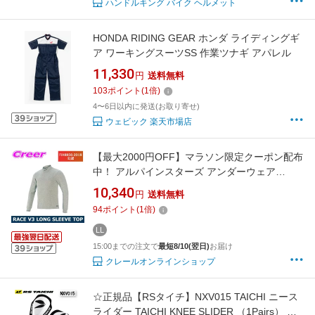
ハンドルキング バイク ヘルメット
HONDA RIDING GEAR ホンダ ライディングギ
ア ワーキングスーツSS 作業ツナギ アパレル
11,330
円
送料無料
103
ポイント
(
1
倍)
4〜6日以内に発送(お取り寄せ)
ウェビック 楽天市場店
【最大2000円OFF】マラソン限定クーポン配布
中！ アルパインスターズ アンダーウェア
RACE V3 LONG SLEEVE TOP 4754020-11
10,340
円
送料無料
GRAY ユニセックス 女性 男性 FIA公式 FIA公認
94
ポイント
(
1
倍)
レース alpinestars 【 FIA8856-2018公認 】
LL
15:00までの注文で
最短8/10(翌日)
お届け
クレールオンラインショップ
☆正規品【RSタイチ】NXV015 TAICHI ニース
ライダー TAICHI KNEE SLIDER （1Pairs） レ