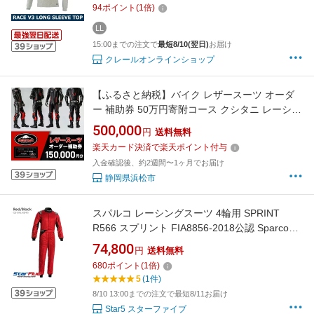
94
ポイント
(
1
倍)
レース alpinestars 【 FIA8856-2018公認 】
LL
15:00までの注文で
最短8/10(翌日)
お届け
クレールオンラインショップ
【ふるさと納税】バイク レザースーツ オーダ
ー 補助券 50万円寄附コース クシタニ レーシン
グスーツ
500,000
円
送料無料
楽天カード決済で楽天ポイント付与
入金確認後、約2週間〜1ヶ月でお届け
静岡県浜松市
スパルコ レーシングスーツ 4輪用 SPRINT
R566 スプリント FIA8856-2018公認 Sparco
2025年継続モデル
74,800
円
送料無料
680
ポイント
(
1
倍)
5
(1件)
8/10 13:00までの注文で最短8/11お届け
Star5 スターファイブ