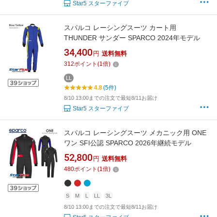
Star5 スターファイブ
スパルコ レーシングスーツ カート用
THUNDER サンダー SPARCO 2024年モデル
34,400
円
送料無料
312
ポイント
(
1
倍)
LL
4.8
(5件)
8/10 13:00までの注文で最短8/11お届け
Star5 スターファイブ
スパルコ レーシングスーツ メカニック用 ONE
ワン SFI公認 SPARCO 2026年継続モデル
52,800
円
送料無料
480
ポイント
(
1
倍)
S
M
L
LL
3L
8/10 13:00までの注文で最短8/11お届け