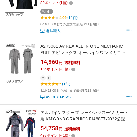
59
ポイント
(
1
倍)
メッシュ 快適 簡単 ウェア Lot No.01
M/L/LL
4.09
(11件)
8/10 15:00までの注文で最短8/11お届け
趣味職人
A2K3001 AVIREX ALL IN ONE MECHANIC
SUIT アビレックス オールインワンメカニック
スーツ バイク 車 整備 ツナギ 多機能ポケット
14,960
円
送料無料
耐久性 ゆったり シルエット 立体裁断 粉塵 DIY
136
ポイント
(
1
倍)
整備工場 ユニホーム ビンテージコットン 長袖
耐久性 防塵作業
M
L
5
(1件)
8/10 13:00までの注文で最短8/11お届け
AVIREX MSPG
アルパインスターズ レーシングスーツ カート
用 KMX-9 v3 GRAPHIC5 FIA8877-2022公認
alpinestars 2026年継続モデル
54,758
円
送料無料
497
ポイント
(
1
倍)