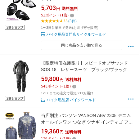
ース用 セットアップ パンツ アールエスタイ
5,703
円
送料無料
チ RSTAICHI レーシングスーツ 皮つなぎ
51
ポイント
(
1
倍)
レーシングスーツ レザースーツ【バイク用
4.33
(3件)
品】
1〜3日営業日で発送(お取り寄せ販売)
バイク用品専門店サイクルワールド
同じ商品を安い順で見る
【限定特価在庫限り】スピードオブサウンド
SOS-18 レザースーツ ブラック/ブラック
（バイク用レザースーツ/革ツナギ/ワンピー
59,800
円
送料無料
ス）サーキット/ミニバイク）
543
ポイント
(
1
倍)
12:00までの注文で最短8/11お届け
バイク用品店 バイクワールド
当店別注 バンソン VANSON ABV-2305 デニム
オールインワン つなぎ ツナギ インディゴ フラ
イングスター バイク バイカー メンズ 送料無料
19,360
円
送料無料
新作
176
ポイント
(
1
倍)