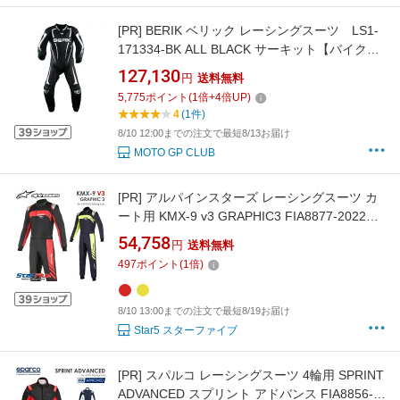
[PR]
BERIK ベリック レーシングスーツ LS1-
171334-BK ALL BLACK サーキット【バイク用
品】
127,130
円
送料無料
5,775
ポイント
(
1
倍+
4
倍UP)
4
(1件)
8/10 12:00までの注文で最短8/13お届け
MOTO GP CLUB
[PR]
アルパインスターズ レーシングスーツ カ
ート用 KMX-9 v3 GRAPHIC3 FIA8877-2022公
認 alpinestars 2026年継続モデル
54,758
円
送料無料
497
ポイント
(
1
倍)
8/10 13:00までの注文で最短8/19お届け
Star5 スターファイブ
[PR]
スパルコ レーシングスーツ 4輪用 SPRINT
ADVANCED スプリント アドバンス FIA8856-