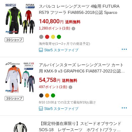
スパルコ レーシングスーツ 4輪用 FUTURA
R579 フツーラ FIA8856-2018公認 Sparco
140,800
円
送料無料
1,280
ポイント
(
1
倍)
海外取寄せ(1〜2ヶ月での発送予定)
Star5 スターファイブ
アルパインスターズ レーシングスーツ カート
用 KMX-9 v3 GRAPHIC6 FIA8877-2022公認
alpinestars 2026年継続モデル
54,758
円
送料無料
497
ポイント
(
1
倍)
8/10 13:00までの注文で最短8/19お届け
Star5 スターファイブ
【限定特価在庫限り】スピードオブサウンド
SOS-18 レザースーツ ホワイト/ブラッ