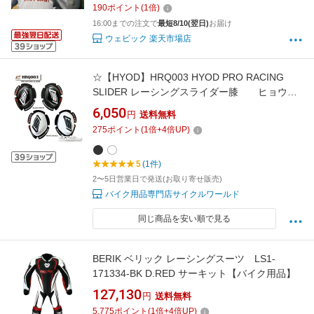
190
ポイント
(
1
倍)
16:00までの注文で
最短8/10(翌日)
お届け
ウェビック 楽天市場店
☆【HYOD】HRQ003 HYOD PRO RACING
SLIDER レーシングスライダー膝 ヒョウド
ウプロダクツ【バイク用品】
6,050
円
送料無料
275
ポイント
(
1
倍+
4
倍UP)
5
(1件)
2〜5日営業日で発送(お取り寄せ販売)
バイク用品専門店サイクルワールド
同じ商品を安い順で見る
BERIK ベリック レーシングスーツ LS1-
171334-BK D.RED サーキット【バイク用品】
127,130
円
送料無料
5,775
ポイント
(
1
倍+
4
倍UP)