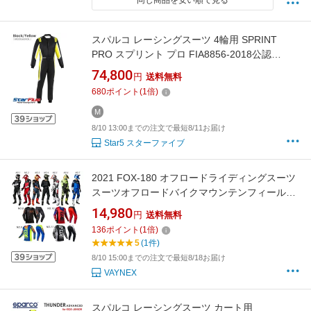
同じ商品を安い順で見る
スパルコ レーシングスーツ 4輪用 SPRINT
PRO スプリント プロ FIA8856-2018公認
Sparco 2025年モデル
74,800
円
送料無料
680
ポイント
(
1
倍)
M
8/10 13:00までの注文で最短8/11お届け
Star5 スターファイブ
2021 FOX-180 オフロードライディングスーツ
スーツオフロードバイクマウンテンフィールド
競技スーツ上下セット
14,980
円
送料無料
136
ポイント
(
1
倍)
5
(1件)
8/10 15:00までの注文で最短8/18お届け
VAYNEX
スパルコ レーシングスーツ カート用