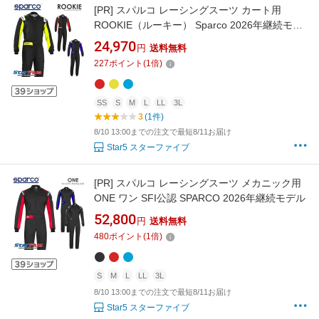
[PR]
スパルコ レーシングスーツ カート用
ROOKIE（ルーキー） Sparco 2026年継続モデ
ル
24,970
円
送料無料
227
ポイント
(
1
倍)
SS
S
M
L
LL
3L
3
(1件)
8/10 13:00までの注文で最短8/11お届け
Star5 スターファイブ
[PR]
スパルコ レーシングスーツ メカニック用
ONE ワン SFI公認 SPARCO 2026年継続モデル
52,800
円
送料無料
480
ポイント
(
1
倍)
S
M
L
LL
3L
8/10 13:00までの注文で最短8/11お届け
Star5 スターファイブ