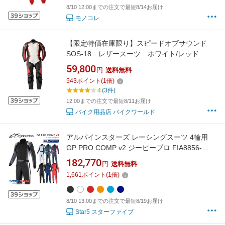
8/10 12:00までの注文で最短8/14お届け
モノコレ
【限定特価在庫限り】スピードオブサウンド
SOS-18 レザースーツ ホワイト/レッド
（バイク用レザースーツ/革ツナギ/ワンピー
59,800
円
送料無料
ス）サーキット/ミニバイク）
543
ポイント
(
1
倍)
4
(3件)
12:00までの注文で最短8/11お届け
バイク用品店 バイクワールド
アルパインスターズ レーシングスーツ 4輪用
GP PRO COMP v2 ジーピープロ FIA8856-
2018公認 alpinestars 2026年継続モデル
182,770
円
送料無料
1,661
ポイント
(
1
倍)
8/10 13:00までの注文で最短8/19お届け
Star5 スターファイブ