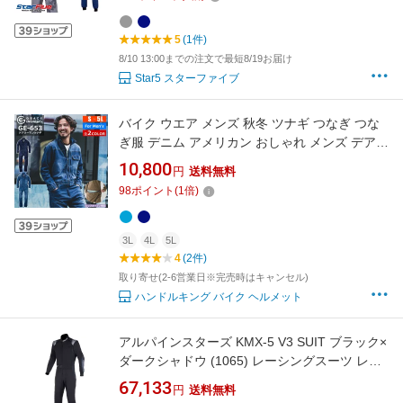
5
(1件)
8/10 13:00までの注文で最短8/19お届け
Star5 スターファイブ
バイク ウエア メンズ 秋冬 ツナギ つなぎ つな
ぎ服 デニム アメリカン おしゃれ メンズ デアリ
ーマンツナギ GRACE ENGINEER'S 2色 7サイ
10,800
円
送料無料
ズ ジャケット 上下 ストレッチ キャンプ アウト
98
ポイント
(
1
倍)
ドア ツーリング オートバイ 釣り フィッシング
3L
4L
5L
4
(2件)
取り寄せ(2-6営業日※完売時はキャンセル)
ハンドルキング バイク ヘルメット
アルパインスターズ KMX-5 V3 SUIT ブラック×
ダークシャドウ (1065) レーシングスーツ レー
シングカート用 FIA 8877-2022 Grade1
67,133
円
送料無料
Homologation Standard (3353024-1065)