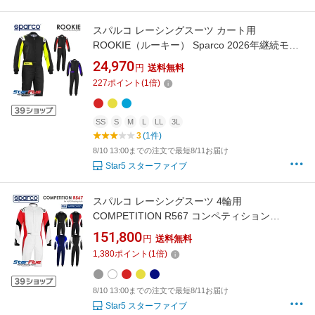
スパルコ レーシングスーツ カート用
ROOKIE（ルーキー） Sparco 2026年継続モデ
ル
24,970
円
送料無料
227
ポイント
(
1
倍)
SS
S
M
L
LL
3L
3
(1件)
8/10 13:00までの注文で最短8/11お届け
Star5 スターファイブ
スパルコ レーシングスーツ 4輪用
COMPETITION R567 コンペティション
FIA8856-2018公認 Sparco
151,800
円
送料無料
1,380
ポイント
(
1
倍)
8/10 13:00までの注文で最短8/11お届け
Star5 スターファイブ