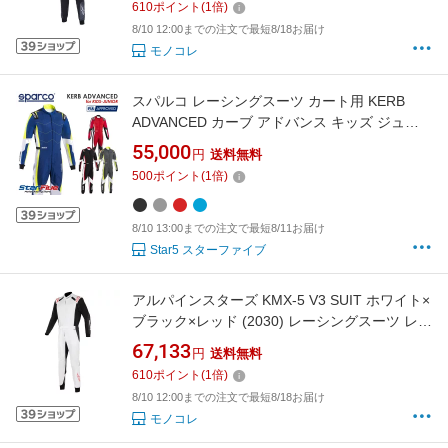
610
ポイント
(
1
倍)
MY2024
8/10 12:00までの注文で最短8/18お届け
モノコレ
スパルコ レーシングスーツ カート用 KERB
ADVANCED カーブ アドバンス キッズ ジュニ
ア こども用 FIA8877-2022公認 Sparco 2026年
55,000
円
送料無料
モデル
500
ポイント
(
1
倍)
8/10 13:00までの注文で最短8/11お届け
Star5 スターファイブ
アルパインスターズ KMX-5 V3 SUIT ホワイト×
ブラック×レッド (2030) レーシングスーツ レー
シングカート用 FIA 8877-2022 Grade1
67,133
円
送料無料
Homologation Standard (3353024-2030)
610
ポイント
(
1
倍)
MY2024
8/10 12:00までの注文で最短8/18お届け
モノコレ