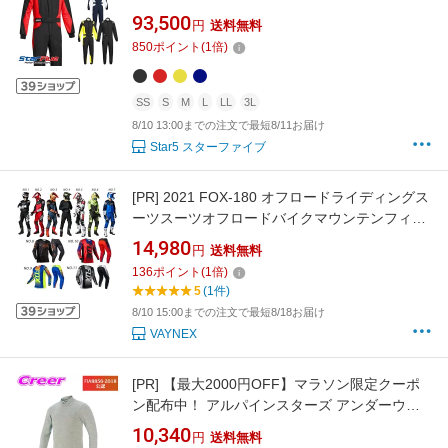
2018公認 Sparco
93,500
円
送料無料
850
ポイント
(
1
倍)
SS
S
M
L
LL
3L
8/10 13:00までの注文で最短8/11お届け
Star5 スターファイブ
[PR]
2021 FOX-180 オフロードライディングス
ーツスーツオフロードバイクマウンテンフィー
ルド競技スーツ上下セット
14,980
円
送料無料
136
ポイント
(
1
倍)
5
(1件)
8/10 15:00までの注文で最短8/18お届け
VAYNEX
[PR]
【最大2000円OFF】マラソン限定クーポ
ン配布中！ アルパインスターズ アンダーウェ
ア RACE V3 LONG SLEEVE TOP 4754020-11
10,340
円
送料無料
GRAY ユニセックス 女性 男性 FIA公式 FIA公認