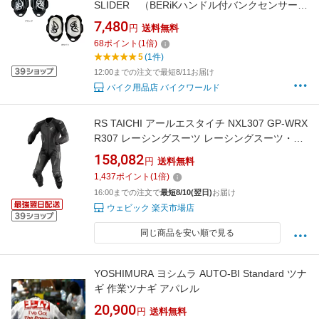
SLIDER （BERiKハンドル付バンクセンサー/
ニースライダー）
7,480
円
送料無料
68
ポイント
(
1
倍)
5
(1件)
12:00までの注文で最短8/11お届け
バイク用品店 バイクワールド
RS TAICHI アールエスタイチ NXL307 GP-WRX
R307 レーシングスーツ レーシングスーツ・革
ツナギ アパレル
158,082
円
送料無料
1,437
ポイント
(
1
倍)
16:00までの注文で
最短8/10(翌日)
お届け
ウェビック 楽天市場店
同じ商品を安い順で見る
YOSHIMURA ヨシムラ AUTO-BI Standard ツナ
ギ 作業ツナギ アパレル
20,900
円
送料無料