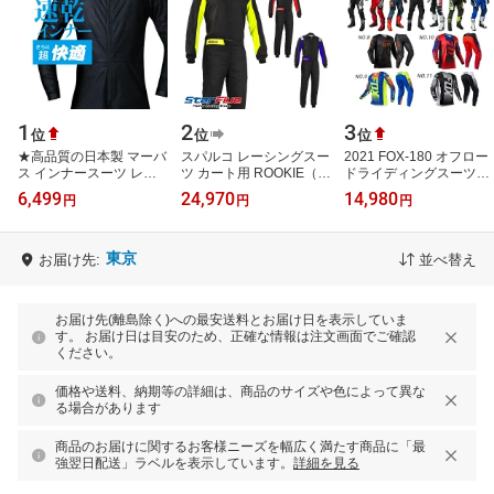
1
2
3
位
位
位
★高品質の日本製 マーバ
スパルコ レーシングスー
2021 FOX-180 オフロー
ス インナースーツ レー
ツ カート用 ROOKIE（ル
ドライディングスーツス
シングスーツ 革ツナギ
ーキー） Sparco 2026年
ーツオフロードバイクマ
6,499
24,970
14,980
円
円
円
バイク ツナギもOK サー
継続モデル
ウンテンフィールド競技
キット 人…
スーツ上下…
東京
お届け先:
並べ替え
お届け先(離島除く)への最安送料とお届け日を表示していま
す。 お届け日は目安のため、正確な情報は注文画面でご確認
ください。
価格や送料、納期等の詳細は、商品のサイズや色によって異な
る場合があります
商品のお届けに関するお客様ニーズを幅広く満たす商品に「最
強翌日配送」ラベルを表示しています。
詳細を見る