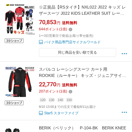
☆正規品【RSタイチ】NXL022 J022 キッズ レ
ザースーツ J022 KIDS LEATHER SUIT レース
用 つなぎ 革つなぎ アールエスタイチ
70,853
円
送料無料
RSTAICHI レーシングスーツ【バイク用品】
644
ポイント
(
1
倍)
1〜3日営業日で発送(お取り寄せ販売)
バイク用品専門店サイクルワールド
同じ商品を安い順で見る
スパルコ レーシングスーツ カート用
ROOKIE（ルーキー） キッズ・ジュニアサイズ
こども用 Sparco 2026年継続モデル
22,770
円
送料無料
207
ポイント
(
1
倍)
120
130
140
150
8/10 13:00までの注文で最短8/11お届け
Star5 スターファイブ
BERIK（ベリック） P-104-BK BERIK KNEE