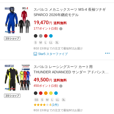
スパルコ メカニックスーツ MS-4 長袖ツナギ
SPARCO 2026年継続モデル
19,470
円
送料無料
177
ポイント
(
1
倍)
S
M
L
LL
3L
8/10 13:00までの注文で最短8/11お届け
Star5 スターファイブ
スパルコ レーシングスーツ カート用
THUNDER ADVANCED サンダー アドバンス
FIA8877-2022公認 Sparco 2026年モデル
49,500
円
送料無料
450
ポイント
(
1
倍)
SS
S
M
L
LL
3L
4
(1件)
8/10 13:00までの注文で最短8/11お届け