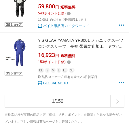
ク （バイク用レザースーツ/革ツナギ/ワン
59,800
円
送料無料
ピース）サーキット/ミニバイク）
543
ポイント
(
1
倍)
12:00までの注文で最短8/11お届け
バイク用品店 バイクワールド
Y'S GEAR YAMAHA YR8001 メカニックスーツ
ロングスリーブ 長袖 帯電防止加工 ヤマハロ
ゴ入り
16,923
円
送料無料
153
ポイント
(
1
倍)
BL
S
M
L
LL
3L
取寄品/メーカー在庫有り時で2-3日営業日
GLOBAL MOTO
1
/
150
※検索結果が実際の商品内容（価格、送料、ポイント、在庫等）と異なる場合がご
ざいます。正しい情報は商品ページをご確認ください。