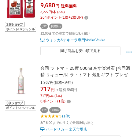
PETチューハイ カクテル 割材 とまと 希釈用 業
9,680
円
送料無料
務用 コンク 1,800ml 送料無料 長S 全品P3倍は
3,227円/本 (3本)
8/4 20:00～8/11 1:59まで
264
ポイント
(
1
倍+
2
倍UP)
3本
1800ml
ポイントUPジャンル
12:00までの注文で最短8/9お届け
ウォッカ&テキーラ専門VodkaVakka
同じ商品を安い順で見る
合同 ラ トマト 25度 500ml あす楽対応 [合同酒
精 リキュール] ラ・トマト 焼酎ギフト プレゼン
ト 贈り物 お祝い 内祝い お返し 誕生日プレゼン
1,367円(価格+送料)
ト 父の日 敬老の日
717
円
+送料650円
717円/本 (1本)
6
ポイント
(
1
倍)
ポイントUPジャンル
1本
500ml
5
(1件)
8/7 6:00までの注文で最短8/8お届け
ハードリカー 楽天市場店