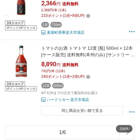
ておいしいトマト 7°
2,366
円
送料無料
2,366円/本 (1本)
210
ポイント
(
1
倍+
9
倍UP)
1本
720ml
ポイントUPジャンル
麦屋町商事楽天市場店
トマトのお酒 トマトマ 12度 [瓶] 500ml × 12本
[ケース販売] 送料無料(本州のみ) [サントリー 日
本 甘味果実酒 TOM5]【ギフト不可】ギフト プ
8,890
円
送料無料
レゼント 贈り物 お祝い 内祝い お返し 誕生日プ
741円/本 (12本)
レゼント 父の日 敬老の日
240
ポイント
(
1
倍+
2
倍UP)
12本
500ml
ポイントUPジャンル
8/7 6:00までの注文で最短8/14お届け
ハードリカー 楽天市場店
同じ商品を安い順で見る
256件
1
/
6