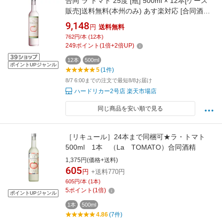
合同 ラ トマト 25度 [瓶] 500ml × 12本[ケース
販売]送料無料(本州のみ) あす楽対応 [合同酒精
オノエン リキュール 日本 149385]【ギフト不
9,148
円
送料無料
可】ギフト プレゼント 贈り物 お祝い 内祝い お
762円/本 (12本)
返し 誕生日プレゼント 父の日 敬老の日
249
ポイント
(
1
倍+
2
倍UP)
12本
500ml
ポイントUPジャンル
5
(1件)
8/7 6:00までの注文で最短8/8お届け
ハードリカー2号店 楽天市場店
同じ商品を安い順で見る
［リキュール］24本まで同梱可★ラ・トマト
500ml 1本 （La TOMATO）合同酒精
1,375円(価格+送料)
605
円
+送料770円
605円/本 (1本)
5
ポイント
(
1
倍)
ポイントUPジャンル
1本
500ml
4.86
(7件)