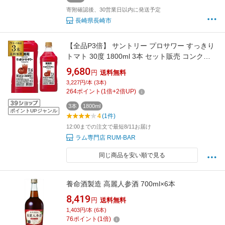
寄附確認後、30営業日以内に発送予定
長崎県長崎市
【全品P3倍】 サントリー プロサワー すっきり
トマト 30度 1800ml 3本 セット販売 コンク
PETチューハイ カクテル 割材 とまと 希釈用 業
9,680
円
送料無料
務用 コンク 1,800ml 送料無料 長S 全品P3倍は
3,227円/本 (3本)
8/4 20:00～8/11 1:59まで
264
ポイント
(
1
倍+
2
倍UP)
3本
1800ml
ポイントUPジャンル
4
(1件)
12:00までの注文で最短8/11お届け
ラム専門店 RUM-BAR
同じ商品を安い順で見る
養命酒製造 高麗人参酒 700ml×6本
8,419
円
送料無料
1,403円/本 (6本)
76
ポイント
(
1
倍)