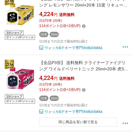
ング レモンサワー 20ml×20本 15度 リキュール
フレーバードウォッカ ドイツ 虎S 全品P3倍は
4,224
円
送料無料
8/4 20:00～8/11 1:59まで
211円/本 (20本)
114
ポイント
(
1
倍+
2
倍UP)
20本
20ml
ポイントUPジャンル
12:00までの注文で最短8/9お届け
ウォッカ&テキーラ専門VodkaVakka
【全品P3倍】 送料無料 クライナーファイグリ
ング ワイルドベリートニック 20ml×20本 虎S
リキュール フレーバードウォッカ ドイツ 全品
4,224
円
送料無料
P3倍は8/4 20:00～8/11 1:59まで
211円/本 (20本)
114
ポイント
(
1
倍+
2
倍UP)
20本
20ml
ポイントUPジャンル
12:00までの注文で最短8/9お届け
ウォッカ&テキーラ専門VodkaVakka
同じ商品を安い順で見る