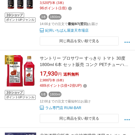
3,520円/本 (3本)
96
ポイント
(
1
倍)
3本
1800ml
ポイントUPジャンル
14:00までの注文で
最短8/7(翌日)
お届け
紀州いちばん屋楽天市場店
同じ商品を安い順で見る
サントリー プロサワー すっきり トマト 30度
1800ml 6本 セット販売 コンク PETチューハイ
カクテル 割材 とまと 希釈用 業務用 コンク
17,930
円
送料無料
1,800ml 送料無料 長S
2,988円/本 (6本)
489
ポイント
(
1
倍+
2
倍UP)
6本
1800ml
ポイントUPジャンル
12:00までの注文で最短8/11お届け
ラム専門店 RUM-BAR
同じ商品を安い順で見る