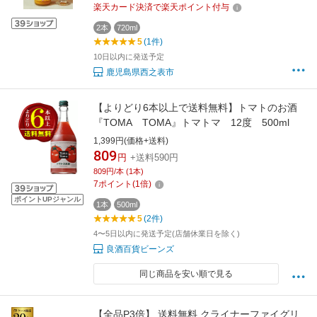
楽天カード決済で楽天ポイント付与
2本
720ml
5
(1件)
10日以内に発送予定
鹿児島県西之表市
【よりどり6本以上で送料無料】トマトのお酒
『TOMA TOMA』トマトマ 12度 500ml
1,399円(価格+送料)
809
円
+送料590円
809円/本 (1本)
7
ポイント
(
1
倍)
ポイントUPジャンル
1本
500ml
5
(2件)
4〜5日以内に発送予定(店舗休業日を除く)
良酒百貨ビーンズ
同じ商品を安い順で見る
【全品P3倍】 送料無料 クライナーファイグリ