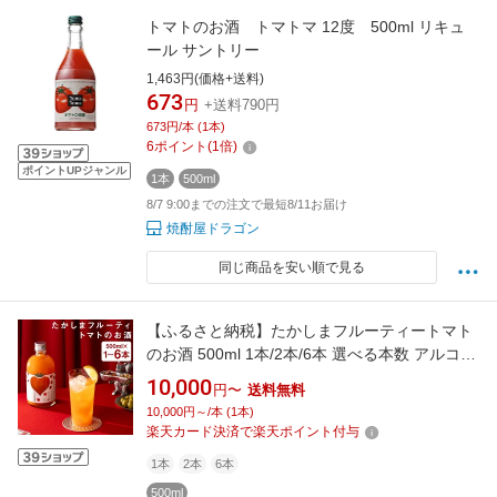
トマトのお酒 トマトマ 12度 500ml リキュ
ール サントリー
1,463円(価格+送料)
673
円
+送料790円
673円/本 (1本)
6
ポイント
(
1
倍)
ポイントUPジャンル
1本
500ml
8/7 9:00までの注文で最短8/11お届け
焼酎屋ドラゴン
同じ商品を安い順で見る
【ふるさと納税】たかしまフルーティートマト
のお酒 500ml 1本/2本/6本 選べる本数 アルコー
ル度数22度 お酒 リキュール アルコール トマト
10,000
円〜
送料無料
野菜 瓶 送料無料
10,000円～/本 (1本)
楽天カード決済で楽天ポイント付与
1本
2本
6本
500ml