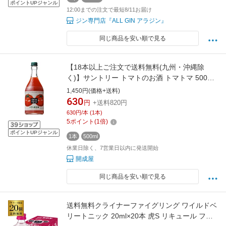
ポイントUPジャンル
12:00までの注文で最短8/11お届け
ジン専門店『ALL GIN アラジン』
同じ商品を安い順で見る
【18本以上ご注文で送料無料(九州・沖縄除
く)】サントリー トマトのお酒 トマトマ 500ml
12度 トマト リキュール
1,450円(価格+送料)
630
円
+送料820円
630円/本 (1本)
5
ポイント
(
1
倍)
ポイントUPジャンル
1本
500ml
休業日除く、7営業日以内に発送開始
開成屋
同じ商品を安い順で見る
送料無料クライナーファイグリング ワイルドベ
リートニック 20ml×20本 虎S リキュール フレ