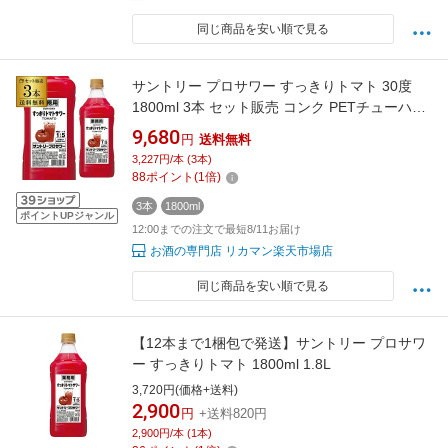
同じ商品を安い順で見る
サントリー プロサワー すっきりトマト 30度
1800ml 3本 セット販売 コンク PETチューハイ
カクテル 割材 とまと 希釈用 業務用 コンク
9,680
円
送料無料
1,800ml 送料無料 長S
3,227円/本 (3本)
88
ポイント
(
1
倍)
3本
1800ml
ポイントUPジャンル
12:00までの注文で最短8/11お届け
お酒の専門店 リカマン楽天市場店
同じ商品を安い順で見る
【12本まで1梱包で発送】サントリー プロサワ
ー すっきりトマト 1800ml 1.8L
3,720円(価格+送料)
2,900
円
+送料820円
2,900円/本 (1本)