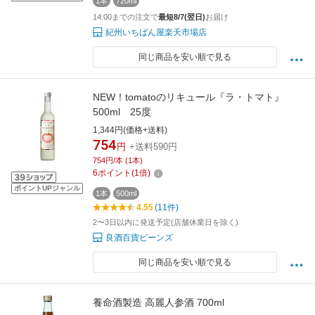
1本
720ml
14:00までの注文で
最短8/7(翌日)
お届け
紀州いちばん屋楽天市場店
同じ商品を安い順で見る
NEW！tomatoのリキュール『ラ・トマト』
500ml 25度
1,344円(価格+送料)
754
円
+送料590円
754円/本 (1本)
6
ポイント
(
1
倍)
ポイントUPジャンル
1本
500ml
4.55
(11件)
2〜3日以内に発送予定(店舗休業日を除く)
良酒百貨ビーンズ
同じ商品を安い順で見る
養命酒製造 高麗人参酒 700ml