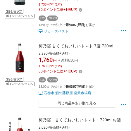
1,738円/本 (1本)
30
ポイント
(
1
倍+
1
倍UP)
ポイントUPジャンル
1本
700ml
13:00までの注文で
最短8/7(翌日)
お届け
リカーズベスト
梅乃宿 甘くておいしいトマト 7度 720ml
2,390円(価格+送料)
1,760
円
+送料630円
1,760円/本 (1本)
80
ポイント
(
1
倍+
4
倍UP)
1本
720ml
ポイントUPジャンル
13:00までの注文で
最短8/7(翌日)
お届け
石巻市 酒の藤原屋 楽天市場店
同じ商品を安い順で見る
梅乃宿 甘くておいしいトマト 720ml お酒
2,620円(価格+送料)