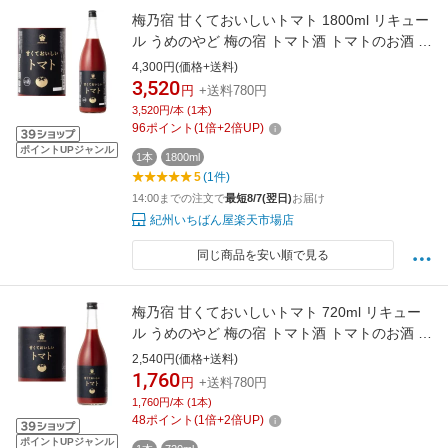
梅乃宿 甘くておいしいトマト 1800ml リキュー
ル うめのやど 梅の宿 トマト酒 トマトのお酒 ト
マトリキュール 奈良県 梅乃宿酒造 ギフト プレ
4,300円(価格+送料)
ゼント
3,520
円
+送料780円
3,520円/本 (1本)
96
ポイント
(
1
倍+
2
倍UP)
ポイントUPジャンル
1本
1800ml
5
(1件)
14:00までの注文で
最短8/7(翌日)
お届け
紀州いちばん屋楽天市場店
同じ商品を安い順で見る
梅乃宿 甘くておいしいトマト 720ml リキュー
ル うめのやど 梅の宿 トマト酒 トマトのお酒 ト
マトリキュール 奈良県 梅乃宿酒造 ギフト プレ
2,540円(価格+送料)
ゼント
1,760
円
+送料780円
1,760円/本 (1本)
48
ポイント
(
1
倍+
2
倍UP)
ポイントUPジャンル