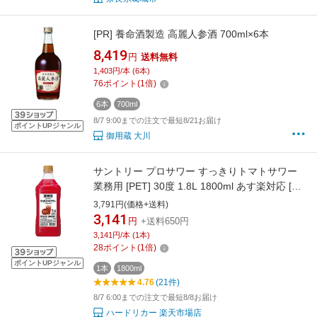
[PR]
養命酒製造 高麗人参酒 700ml×6本
8,419
円
送料無料
1,403円/本 (6本)
76
ポイント
(
1
倍)
6本
700ml
8/7 9:00までの注文で最短8/21お届け
ポイントUPジャンル
御用蔵 大川
サントリー プロサワー すっきりトマトサワー
業務用 [PET] 30度 1.8L 1800ml あす楽対応 [サ
ントリー 日本 甘味果実酒 カクテルコンク
3,791円(価格+送料)
PRSTM2]ギフト プレゼント 贈り物 お祝い 内
3,141
円
+送料650円
祝い お返し 誕生日プレゼント 父の日 敬老の日
3,141円/本 (1本)
28
ポイント
(
1
倍)
ポイントUPジャンル
1本
1800ml
4.76
(21件)
8/7 6:00までの注文で最短8/8お届け
ハードリカー 楽天市場店