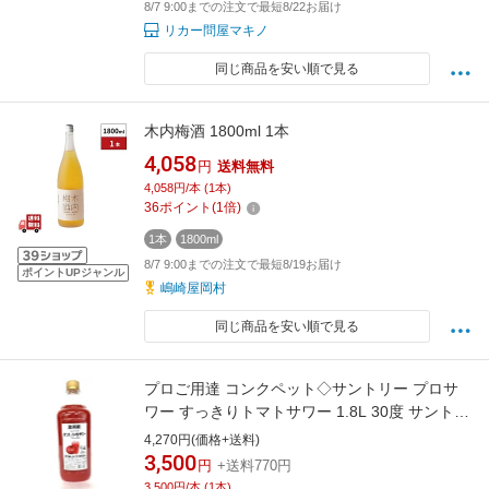
8/7 9:00までの注文で最短8/22お届け
リカー問屋マキノ
同じ商品を安い順で見る
木内梅酒 1800ml 1本
4,058
円
送料無料
4,058円/本 (1本)
36
ポイント
(
1
倍)
1本
1800ml
8/7 9:00までの注文で最短8/19お届け
ポイントUPジャンル
嶋崎屋岡村
同じ商品を安い順で見る
プロご用達 コンクペット◇サントリー プロサ
ワー すっきりトマトサワー 1.8L 30度 サントリ
ーリキュール 濃縮カクテル ●リキュール 野菜
4,270円(価格+送料)
系部門 デイリーランキング2位入賞！！●家飲
3,500
円
+送料770円
み ギフト プレゼント 御礼 御祝
3,500円/本 (1本)