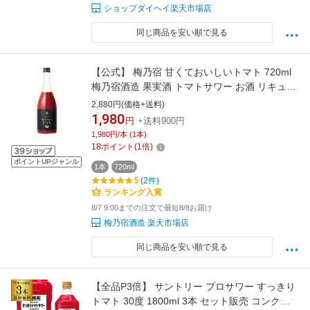
ショップダイヘイ楽天市場店
同じ商品を安い順で見る
【公式】 梅乃宿 甘くておいしいトマト 720ml
梅乃宿酒造 果実酒 トマトサワー お酒 リキュー
ル 梅の宿 ギフト 人気 お祝い プレゼント お歳
2,880円(価格+送料)
暮 敬老の日 EC限定商品
1,980
円
+送料900円
1,980円/本 (1本)
18
ポイント
(
1
倍)
ポイントUPジャンル
1本
720ml
5
(2件)
ランキング入賞
8/7 9:00までの注文で最短8/8お届け
梅乃宿酒造 楽天市場店
同じ商品を安い順で見る
【全品P3倍】 サントリー プロサワー すっきり
トマト 30度 1800ml 3本 セット販売 コンク