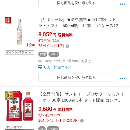
同じ商品を安い順で見る
［リキュール］★送料無料★※12本セット
ラ・トマト 500ml瓶 12本 （1ケース12本
入り）（La TOMATO）合同酒精
8,052
円
送料無料
671円/本 (12本)
73
ポイント
(
1
倍)
ポイントUPジャンル
12本
500ml
8/7 9:00までの注文で最短8/22お届け
リカー問屋マキノ
同じ商品を安い順で見る
【全品P3倍】 サントリー プロサワー すっきり
トマト 30度 1800ml 3本 セット販売 コンク
PETチューハイ カクテル 割材 とまと 希釈用 業
9,680
円
送料無料
務用 コンク 1,800ml 送料無料 長S 全品P3倍は
3,227円/本 (3本)
8/4 20:00～8/11 1:59まで
264
ポイント
(
1
倍+
2
倍UP)
3本
1800ml