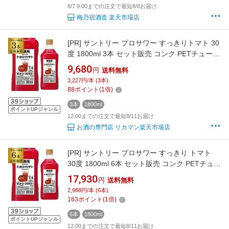
8/7 9:00までの注文で最短8/8お届け
梅乃宿酒造 楽天市場店
[PR]
サントリー プロサワー すっきりトマト 30
度 1800ml 3本 セット販売 コンク PETチューハ
イ カクテル 割材 とまと 希釈用 業務用 コンク
9,680
円
送料無料
1,800ml 送料無料 長S
3,227円/本 (3本)
88
ポイント
(
1
倍)
3本
1800ml
ポイントUPジャンル
12:00までの注文で最短8/11お届け
お酒の専門店 リカマン楽天市場店
[PR]
サントリー プロサワー すっきり トマト
30度 1800ml 6本 セット販売 コンク PETチュー
ハイ カクテル 割材 とまと 希釈用 業務用 コン
17,930
円
送料無料
ク 1,800ml 送料無料 長S
2,988円/本 (6本)
163
ポイント
(
1
倍)
6本
1800ml
ポイントUPジャンル
12:00までの注文で最短8/11お届け