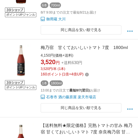
6本
700ml
8/7 9:00までの注文で最短8/21お届け
ポイントUPジャンル
御用蔵 大川
同じ商品を安い順で見る
梅乃宿 甘くておいしいトマト 7度 1800ml
4,150円(価格+送料)
3,520
円
+送料630円
3,520円/本 (1本)
160
ポイント
(
1
倍+
4
倍UP)
1本
1800ml
ポイントUPジャンル
13:00までの注文で
最短8/7(翌日)
お届け
石巻市 酒の藤原屋 楽天市場店
同じ商品を安い順で見る
【送料無料★限定価格】完熟トマトの甘み 梅乃
宿 甘くておいしいトマト 7度 奈良梅乃宿 甘く