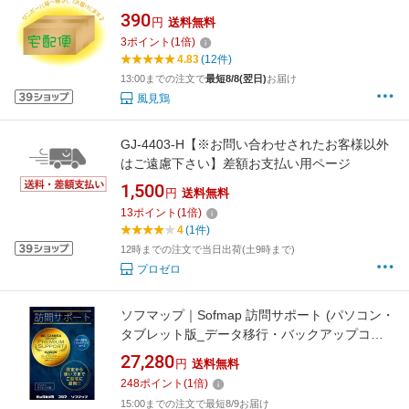
390
円
送料無料
3
ポイント
(
1
倍)
4.83
(12件)
13:00までの注文で
最短8/8(翌日)
お届け
風見鶏
GJ-4403-H【※お問い合わせされたお客様以外
はご遠慮下さい】差額お支払い用ページ
1,500
円
送料無料
13
ポイント
(
1
倍)
4
(1件)
12時までの注文で当日出荷(土9時まで)
プロゼロ
ソフマップ｜Sofmap 訪問サポート (パソコン・
タブレット版_データ移行・バックアップコー
ス） パッケージ版 ※訪問対応エリアをご確認
27,280
円
送料無料
ください※
248
ポイント
(
1
倍)
15:00までの注文で最短8/9お届け