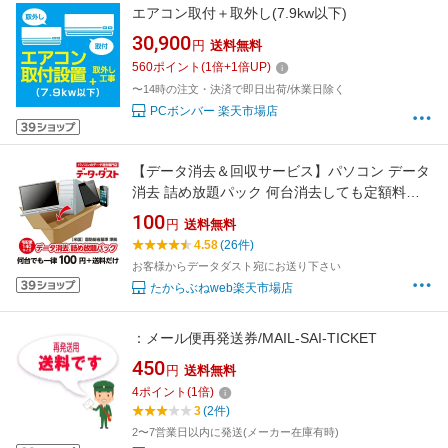
エアコン取付＋取外し(7.9kw以下)
30,900
円
送料無料
560
ポイント
(
1
倍+
1
倍UP)
〜14時の注文・決済で即日出荷/休業日除く
PCボンバー 楽天市場店
【データ消去＆回収サービス】パソコン データ
消去 詰め放題パック 何台消去しても定額料金
磁気破壊装置導入【HDD】【PC】【ハードデ
100
円
送料無料
ィスク】【スマートフォン】【タブレット】
4.58
(26件)
【自作パソコン】【漏洩】【流出】【宅配 リサ
お客様からデータダスト宛にお送り下さい
イクル】
たからぶねweb楽天市場店
：メール便再発送券/MAIL-SAI-TICKET
450
円
送料無料
4
ポイント
(
1
倍)
3
(2件)
2〜7営業日以内に発送(メーカー在庫有時)