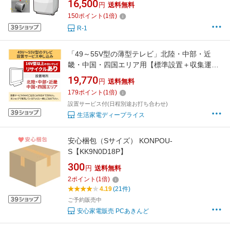
16,500
円
送料無料
150
ポイント
(
1
倍)
R-1
「49～55V型の薄型テレビ」北陸・中部・近
畿・中国・四国エリア用【標準設置＋収集運搬
料金＋家電リサイクル券】16型以上の古いテレ
19,770
円
送料無料
ビの引き取りあり／代引き支払い不可
179
ポイント
(
1
倍)
設置サービス付(日程別途お打ち合わせ)
生活家電ディープライス
安心梱包（Sサイズ） KONPOU-
S【KK9N0D18P】
300
円
送料無料
2
ポイント
(
1
倍)
4.19
(21件)
ご予約販売中
安心家電販売 PCあきんど