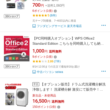
700
円
+送料1,060円
6
ポイント
(
1
倍)
5
(8件)
元テープ到着後、7~40日以内に発送
フジダビングサービス 楽天市場店
【PC同時購入オプション】WPS Office2
Standard Edition こちらを同時購入しても納期
は変わりません 【単品購入不可】 対象外の方
1,000
円
送料無料
は購入申し込みを取消させて頂きます。
9
ポイント
(
1
倍)
2.86
(7件)
8/14 12:00までの注文で最短8/18お届け
中古パソコン seiwa
【オプション販売】ドラム式洗濯機分解洗
中古
浄致します！ 洗濯槽分解 激安にて販売中！※
洗濯機と同時購入のみに対応
新古品・未使用品
16,500
円
送料無料
150
ポイント
(
1
倍)