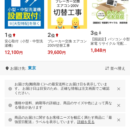
3
位
1
2
位
位
【国認定】パソコン 小型
安心取付（小型・中型洗
ブレーカー交換 エアコン
家電 リサイクル 宅配回
濯機）
200V切替工事
収料金 / 不用品 1箱にま
1,848
円
12,100
39,600
とめて処分 廃棄 引き取
円
円
り 買い…
東京
お届け先:
並べ替え
お届け先(離島除く)への最安送料とお届け日を表示していま
す。 お届け日は目安のため、正確な情報は注文画面でご確認
ください。
価格や送料、納期等の詳細は、商品のサイズや色によって異な
る場合があります
商品のお届けに関するお客様ニーズを幅広く満たす商品に「最
強翌日配送」ラベルを表示しています。
詳細を見る