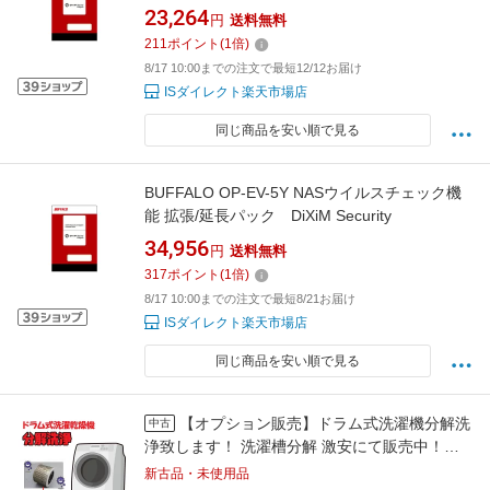
23,264
円
送料無料
211
ポイント
(
1
倍)
8/17 10:00までの注文で最短12/12お届け
ISダイレクト楽天市場店
同じ商品を安い順で見る
BUFFALO OP-EV-5Y NASウイルスチェック機
能 拡張/延長パック DiXiM Security
34,956
円
送料無料
317
ポイント
(
1
倍)
8/17 10:00までの注文で最短8/21お届け
ISダイレクト楽天市場店
同じ商品を安い順で見る
【オプション販売】ドラム式洗濯機分解洗
中古
浄致します！ 洗濯槽分解 激安にて販売中！※
洗濯機と同時購入のみに対応
新古品・未使用品