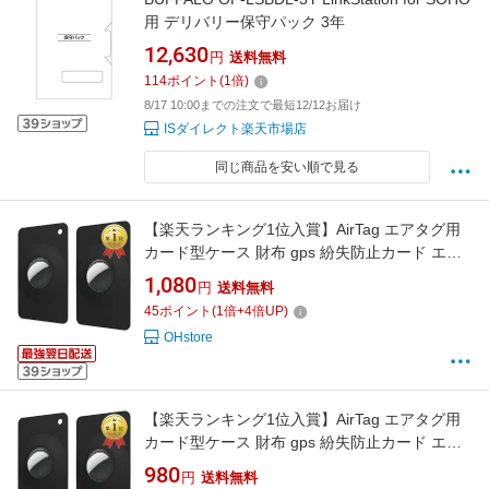
用 デリバリー保守パック 3年
12,630
円
送料無料
114
ポイント
(
1
倍)
8/17 10:00までの注文で最短12/12お届け
ISダイレクト楽天市場店
同じ商品を安い順で見る
【楽天ランキング1位入賞】AirTag エアタグ用
カード型ケース 財布 gps 紛失防止カード エア
タグケース 極薄 盗難防止 ウォレットカードホ
1,080
円
送料無料
ルダー 軽量 防水 耐衝撃 (ブラック2個セット)
45
ポイント
(
1
倍+
4
倍UP)
OHstore
【楽天ランキング1位入賞】AirTag エアタグ用
カード型ケース 財布 gps 紛失防止カード エア
タグケース 極薄 盗難防止 ウォレットカードホ
980
円
送料無料
ルダー 軽量 防水 耐衝撃 (ブラック2個セット)