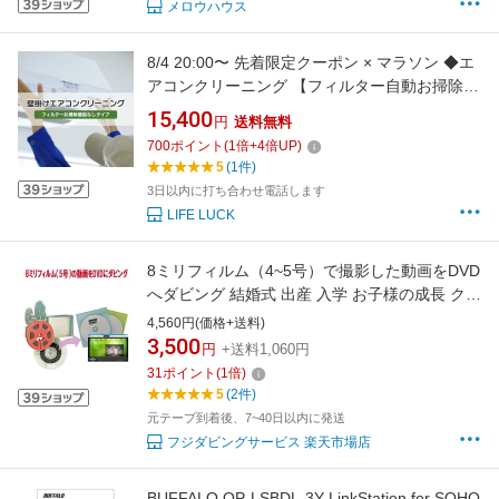
メロウハウス
8/4 20:00〜 先着限定クーポン × マラソン ◆エ
アコンクリーニング 【フィルター自動お掃除な
しタイプ】 （家庭用壁掛けエアコン）// 大掃除
15,400
円
送料無料
700
ポイント
(
1
倍+
4
倍UP)
5
(1件)
3日以内に打ち合わせ電話します
LIFE LUCK
8ミリフィルム（4~5号）で撮影した動画をDVD
へダビング 結婚式 出産 入学 お子様の成長 クラ
ブ活動 家族旅行 思い出 記念日 等、今では見れ
4,560円(価格+送料)
なくなってる8ミリフィルムをデジタル化
3,500
円
+送料1,060円
31
ポイント
(
1
倍)
5
(2件)
元テープ到着後、7~40日以内に発送
フジダビングサービス 楽天市場店
BUFFALO OP-LSBDL-3Y LinkStation for SOHO