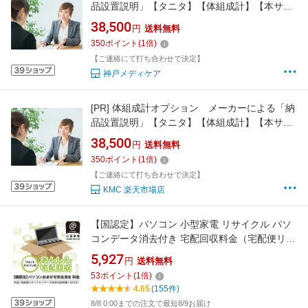
品設置説明」【タニタ】【体組成計】【本サー
ビスのみでご依頼は出来ません】
38,500
円
送料無料
350
ポイント
(
1
倍)
【ご連絡にて打ち合わせで決定】
神戸メディケア
[PR]
体組成計オプション メーカーによる「納
品設置説明」【タニタ】【体組成計】【本サー
ビスのみでご依頼は出来ません】
38,500
円
送料無料
350
ポイント
(
1
倍)
【ご連絡にて打ち合わせで決定】
KMC 楽天市場店
【国認定】パソコン 小型家電 リサイクル パソ
コンデータ消去付き 宅配回収料金（宅配便リサ
イクル＋データ消去＆証明書1台付き) / スピー
5,927
円
送料無料
カー USBメモリ 電子レンジ等 付属品 不用品 1
53
ポイント
(
1
倍)
箱にまとめて処分
4.65
(155件)
8/8 0:00までの注文で最短8/9お届け