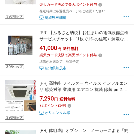
楽天カード決済で楽天ポイント付与
発送時期は各返礼品ページをご確認ください
鳥取県三朝町
[PR]
【ふるさと納税】お住まいの電気設備点検
サービスチケット（1枚で1件の住宅）漏電など
の電気の点検 ライフライン 加茂市 三野電機商
41,000
円
送料無料
会
楽天カード決済で楽天ポイント付与
準備が出来次第、発送予定
新潟県加茂市
[PR]
高性能 フィルター ウイルス インフルエン
ザ 感染対策 業務用 エアコン 抗菌 除菌 pm2.5
細菌 花粉 ほこり アレルギー カビ 臭い におい
7,290
円
送料無料
脱臭 消臭 風邪 インフルエンザ コロナウィルス
72
ポイント
(
1
倍)
油 炭 たばこ ヤニ 煙 空気清浄機 洗浄 掃除 会社
オリエンタル感
オフィス 店舗
[PR]
体組成計オプション メーカーによる「納