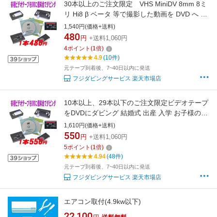
30本以上のご注文限定 VHS MiniDV 8mm 8ミ
リ Hi8 β ベータ 等で撮影した動画を DVD へ ダ
ビング ビデオテープ
1,540円(価格+送料)
480
円
+送料1,060円
4
ポイント
(
1
倍)
4.9
(10件)
元テープ到着後、7~40日以内に発送
フジダビングサービス 楽天市場店
10本以上、29本以下のご注文限定ビデオテープ
をDVDにダビング 結婚式 出産 入学 お子様の成
長 クラブ活動 家族旅行 思い出 記念日 等、今で
1,610円(価格+送料)
は見れなくなってるビデオテープをデジタル化
550
円
+送料1,060円
5
ポイント
(
1
倍)
4.94
(48件)
元テープ到着後、7~40日以内に発送
フジダビングサービス 楽天市場店
エアコン取付(4.9kw以下)
22,100