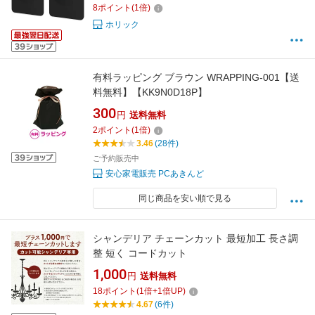
8
ポイント
(
1
倍)
ホリック
有料ラッピング ブラウン WRAPPING-001【送
料無料】【KK9N0D18P】
300
円
送料無料
2
ポイント
(
1
倍)
3.46
(28件)
ご予約販売中
安心家電販売 PCあきんど
同じ商品を安い順で見る
シャンデリア チェーンカット 最短加工 長さ調
整 短く コードカット
1,000
円
送料無料
18
ポイント
(
1
倍+
1
倍UP)
4.67
(6件)