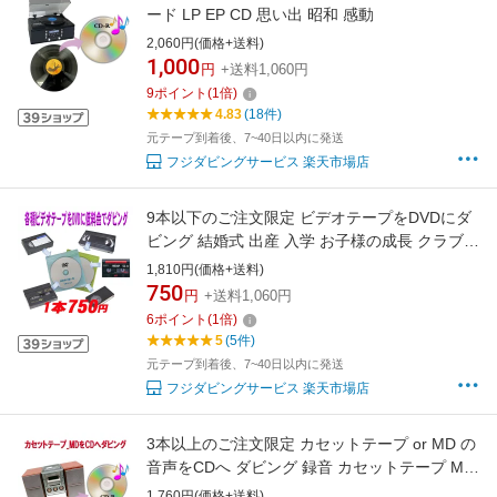
ード LP EP CD 思い出 昭和 感動
2,060円(価格+送料)
1,000
円
+送料1,060円
9
ポイント
(
1
倍)
4.83
(18件)
元テープ到着後、7~40日以内に発送
フジダビングサービス 楽天市場店
9本以下のご注文限定 ビデオテープをDVDにダ
ビング 結婚式 出産 入学 お子様の成長 クラブ活
動 家族旅行 思い出 記念日 等、思い出をデジタ
1,810円(価格+送料)
ル化 ダビング
750
円
+送料1,060円
6
ポイント
(
1
倍)
5
(5件)
元テープ到着後、7~40日以内に発送
フジダビングサービス 楽天市場店
3本以上のご注文限定 カセットテープ or MD の
音声をCDへ ダビング 録音 カセットテープ MD
思い出 昭和 感動 デジタル
1,760円(価格+送料)