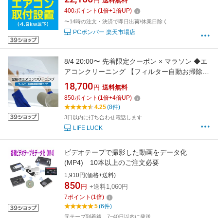
円
送料無料
400
ポイント
(
1
倍+
1
倍UP)
〜14時の注文・決済で即日出荷/休業日除く
PCボンバー 楽天市場店
8/4 20:00〜 先着限定クーポン × マラソン ◆エ
アコンクリーニング 【フィルター自動お掃除機
能搭載タイプ】 （家庭用壁掛けエアコン） // 大
18,700
円
送料無料
掃除 クリーニング エアコン掃除 メンテナンス
850
ポイント
(
1
倍+
4
倍UP)
エアコン清掃 お掃除 暖房 ほこり カビ 省エネ
4.25
(8件)
電気代節約 エコ 暖房エアコン 自
3日以内に打ち合わせ電話します
LIFE LUCK
ビデオテープで撮影した動画をデータ化
(MP4) 10本以上のご注文必要
1,910円(価格+送料)
850
円
+送料1,060円
7
ポイント
(
1
倍)
5
(6件)
元テープ到着後、7~40日以内に発送