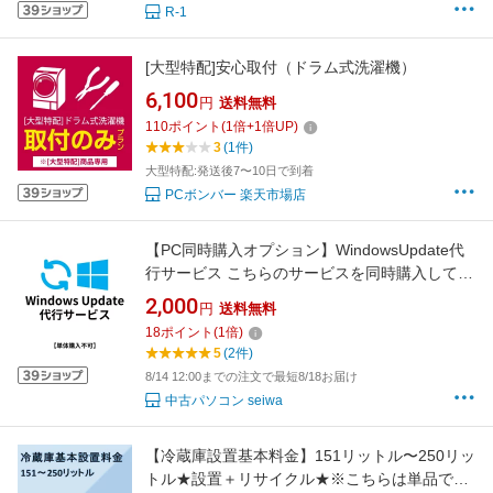
R-1
[大型特配]安心取付（ドラム式洗濯機）
6,100
円
送料無料
110
ポイント
(
1
倍+
1
倍UP)
3
(1件)
大型特配:発送後7〜10日で到着
PCボンバー 楽天市場店
【PC同時購入オプション】WindowsUpdate代
行サービス こちらのサービスを同時購入しても
納期は変わりません 【単品購入不可】 対象外
2,000
円
送料無料
の方は購入申し込みを取消させて頂きます。
18
ポイント
(
1
倍)
5
(2件)
8/14 12:00までの注文で最短8/18お届け
中古パソコン seiwa
【冷蔵庫設置基本料金】151リットル〜250リッ
トル★設置＋リサイクル★※こちらは単品での