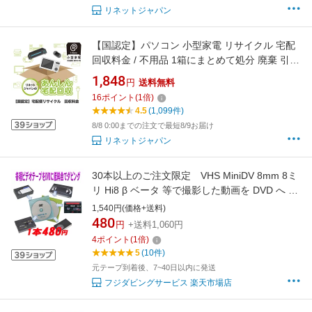
リネットジャパン
【国認定】パソコン 小型家電 リサイクル 宅配
回収料金 / 不用品 1箱にまとめて処分 廃棄 引き
取り 買い替え / スマートウォッチ ワイヤレスイ
1,848
円
送料無料
ヤホン イヤホン タブレット プリンター キーボ
16
ポイント
(
1
倍)
ード 電子レンジ ドライヤー 空気清浄機 扇風機
4.5
(1,099件)
ハンディファン 除湿器 スピーカー
8/8 0:00までの注文で最短8/9お届け
リネットジャパン
30本以上のご注文限定 VHS MiniDV 8mm 8ミ
リ Hi8 β ベータ 等で撮影した動画を DVD へ ダ
ビング ビデオテープ
1,540円(価格+送料)
480
円
+送料1,060円
4
ポイント
(
1
倍)
5
(10件)
元テープ到着後、7~40日以内に発送
フジダビングサービス 楽天市場店