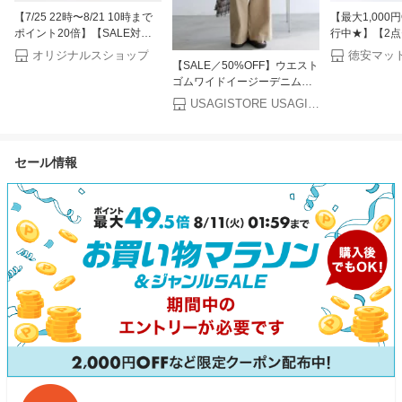
【7/25 22時〜8/21 10時まで
【最大1,000
ポイント20倍】【SALE対
行中★】【2
象】レディース アディカラー
保存容器 ザル
オリジナルスショップ
徳安マッ
【SALE／50%OFF】ウエスト
ファイヤーバード デニム トラ
あらう レギュ
ゴムワイドイージーデニムパ
ックパンツ ミディアムヴィ
イズ ( くすみ
ンツ Mila Owen ミラオーウェ
ンテージデニム 【adidas
る ボウル セッ
USAGISTORE USAGIONLINE公式ストア
ン パンツ ジーンズ・デニムパ
originals|アディダスオリジナ
納 冷蔵庫 離乳
ンツ ベージュ【RBA_E】【送
ルス】bz794-kd2935
タ付き 保存 方
料無料】[Rakuten Fashion]
こ 筍 ギフト プ
セール情報