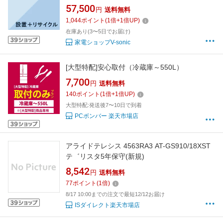
ご購入は出来ません。商品と同時のご購入でお
57,500
円
送料無料
願い致します。
1,044
ポイント
(
1
倍+
1
倍UP)
在庫あり(3〜5日でお届け)
家電ショップV-sonic
[大型特配]安心取付（冷蔵庫～550L）
7,700
円
送料無料
140
ポイント
(
1
倍+
1
倍UP)
大型特配:発送後7〜10日で到着
PCボンバー 楽天市場店
アライドテレシス 4563RA3 AT-GS910/18XST
テ゛リスタ5年保守(新規)
8,542
円
送料無料
77
ポイント
(
1
倍)
8/17 10:00までの注文で最短12/12お届け
ISダイレクト楽天市場店