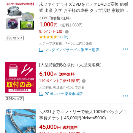
未ファイナライズDVDをビデオDVDに変換 結婚
式 出産 入学 お子様の成長 クラブ活動 家族旅行
思い出 記念日 等、未ファイナライズDVDが見
2,060円(価格+送料)
れなくて困っている方必見
1,000
円
+送料1,060円
9
ポイント
(
1
倍)
5
(2件)
元テープ到着後、7~40日以内に発送
フジダビングサービス 楽天市場店
[大型特配]安心取付（大型洗濯機）
6,100
円
送料無料
110
ポイント
(
1
倍+
1
倍UP)
大型特配:発送後7〜10日で到着
PCボンバー 楽天市場店
＼8/31までエントリーで最大100%Pバック／工
事費チケット45,000円(ticket45000)
45,000
円
送料無料