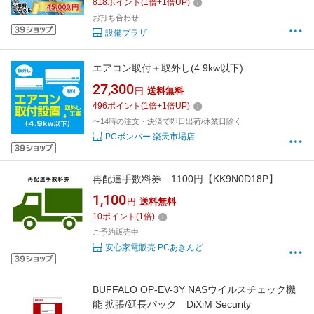
818
ポイント
(
1
倍+
1
倍UP)
お打ち合わせ
設備プラザ
エアコン取付＋取外し(4.9kw以下)
27,300
円
送料無料
496
ポイント
(
1
倍+
1
倍UP)
〜14時の注文・決済で即日出荷/休業日除く
PCボンバー 楽天市場店
再配達手数料券 1100円【KK9N0D18P】
1,100
円
送料無料
10
ポイント
(
1
倍)
ご予約販売中
安心家電販売 PCあきんど
BUFFALO OP-EV-3Y NASウイルスチェック機
能 拡張/延長パック DiXiM Security