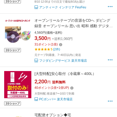
8/10 12:00までの注文で最短8/18お届け
アンティーク インテリア FeuFeu
オープンリールテープの音源をCDへ ダビング
録音 オープンリール 思い出 昭和 感動 デジタル
結婚式 宴会 演奏 民謡 カラオケ
4,560円(価格+送料)
3,500
円
+送料1,060円
31
ポイント
(
1
倍)
5
(2件)
元テープ到着後、7~40日以内に発送
フジダビングサービス 楽天市場店
[大型特配]安心取付（冷蔵庫～400L）
2,200
円
送料無料
40
ポイント
(
1
倍+
1
倍UP)
大型特配:発送後7〜10日で到着
PCボンバー 楽天市場店
宅配便オプション◆宅