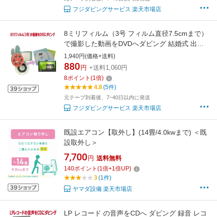
フジダビングサービス 楽天市場店
8ミリフィルム（3号 フィルム直径7.5cmまで）
で撮影した動画をDVDへダビング 結婚式 出産
入学 お子様の成長 クラブ活動 家族旅行 思い出
1,940円(価格+送料)
記念日 等、今では見れなくなってる8ミリフィ
880
円
+送料1,060円
ルムをデジタル化
8
ポイント
(
1
倍)
4.8
(5件)
元テープ到着後、7~40日以内に発送
フジダビングサービス 楽天市場店
既設エアコン【取外し】(14畳/4.0kwまで) ＜既
設取外し＞
7,700
円
送料無料
140
ポイント
(
1
倍+
1
倍UP)
3
(1件)
ヤマダ設備 楽天市場店
LP レコード の音声をCDへ ダビング 録音 レコ