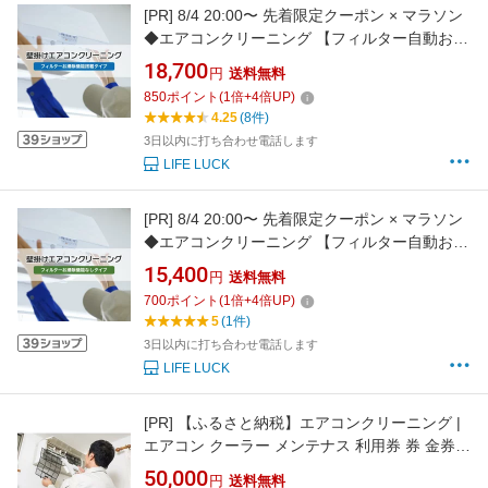
[PR]
8/4 20:00〜 先着限定クーポン × マラソン
◆エアコンクリーニング 【フィルター自動お掃
除機能搭載タイプ】 （家庭用壁掛けエアコン）
18,700
円
送料無料
// 大掃除 クリーニング エアコン掃除 メンテナ
850
ポイント
(
1
倍+
4
倍UP)
ンス エアコン清掃 お掃除 暖房 ほこり カビ 省
4.25
(8件)
エネ 電気代節約 エコ 暖房エアコン 自
3日以内に打ち合わせ電話します
LIFE LUCK
[PR]
8/4 20:00〜 先着限定クーポン × マラソン
◆エアコンクリーニング 【フィルター自動お掃
除なしタイプ】 （家庭用壁掛けエアコン）// 大
15,400
円
送料無料
掃除
700
ポイント
(
1
倍+
4
倍UP)
5
(1件)
3日以内に打ち合わせ電話します
LIFE LUCK
[PR]
【ふるさと納税】エアコンクリーニング |
エアコン クーラー メンテナス 利用券 券 金券
人気 おすすめ 送料無料 鳥取県 三朝町
50,000
円
送料無料