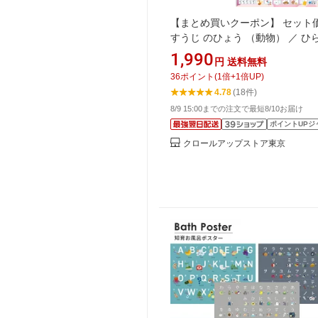
【まとめ買いクーポン】 セット
すうじ のひょう （動物） ／ ひ
カタカナ （ユニコーン）お風呂
1,990
円
送料無料
ー 2種類セット 日本製 数字 文字
36
ポイント
(
1
倍+
1
倍UP)
験 学習 知育 B3サイズ 防水
4.78
(18件)
8/9 15:00までの注文で最短8/10お届け
ポイントUPジ
クロールアップストア東京