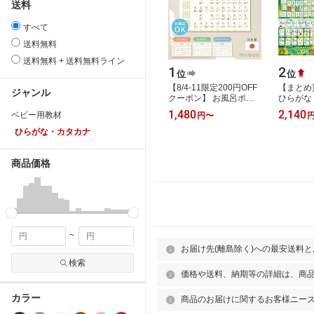
送料
すべて
送料無料
送料無料 + 送料無料ライン
1
2
位
位
【8/4-11限定200円OFF
【まとめ
ジャンル
クーポン】 お風呂ポス
ひらがな 
ター あいうえお表 知育
アルファ
1,480
2,140
ベビー用教材
円
〜
ポスター ひらがな ポス
ポスター
ター 風呂 あ…
デザイン
ひらがな・カタカナ
商品価格
~
お届け先(離島除く)への最安送料
検索
価格や送料、納期等の詳細は、商
カラー
商品のお届けに関するお客様ニー