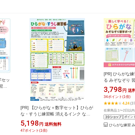
[PR]
ひらがな練
字セッ
る みぞなぞり 
習ボ
書き順付き 繰り
3,798
円
送
習教材
具 3歳 4歳 5歳
34
ポイント
(
1
倍)
 運筆
おうち学習 ペン
4.24
(3
付き プレゼント
[PR]
【ひらがな＋数字セット】ひらが
在庫商品:1〜2日以
な・すうじ練習帳 消えるインク なぞ
ポイン
り書き 練習ボード ひらがな 数字0～9
5,198
円
送料無料
ひらがな練習 
書き順付き 繰り返し使える 幼児知育
47
ポイント
(
1
倍)
玩具 入園準備 入学準備 おうち学習 3