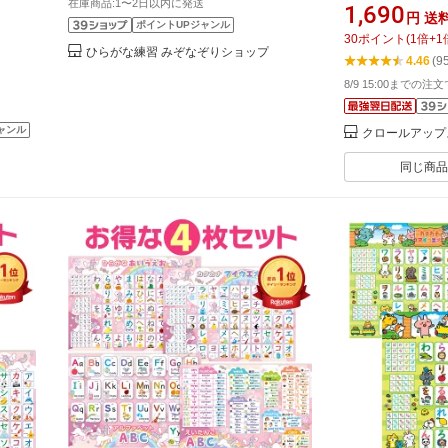
いうえ
デザイン お風呂
在庫商品:1〜2日以内に発送
1,690
円
送
カタカ
ズ あいうえお表
ポイントUPジャンル
30
ポイント
(
1
倍+
1
ボ お
玩具 おもちゃ 3
ひらがな練習 みぞなぞりショップ
4.46
(9
知育 ポ
入園祝い プレゼ
8/9 15:00までの注
]
ャンル
クロールアップ
同じ商品