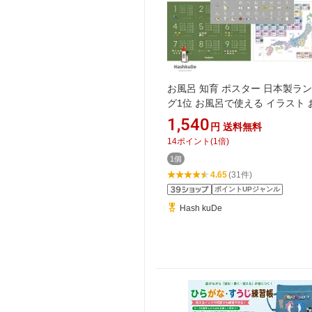
お風呂 知育 ポスター 日本製ラ
グ1位 お風呂で使える イラスト 
ポスター A3 剥がせる 50音 日本
1,540
円
送料無料
材 バスタイム オリジナル あい
14
ポイント
(
1
倍)
イラスト アルファベット 計算 九
1個
数 日本地図 地理 名産 ※メール
4.65
(31件)
商品(ポスト投函）
ポイントUPジャンル
Hash kuDe