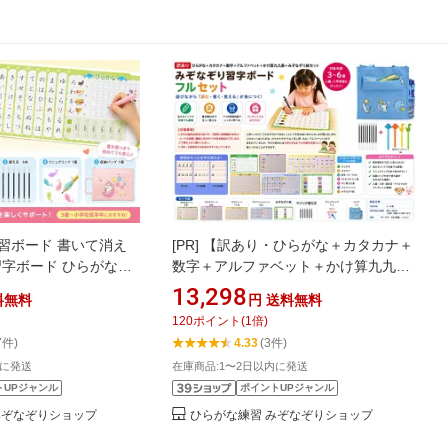
習ボード 書いて消え
[PR]
【訳あり・ひらがな＋カタカナ＋
習字ボード ひらがな表
数字＋アルファベット＋かけ算九九表
返し練習 幼児 知育玩
＋みぞなぞり絵セット】ひらがな みぞ
13,298
料無料
円
送料無料
 6歳 入学準備 運筆練習
なぞりボード 書き順 練習ボード 繰り
120
ポイント
(
1
倍)
付き プニュグリップ
返し使える ドリル 学習教材 家庭学習
7件)
4.33
(3件)
おうち学習 なぞり書き 運筆 平仮名 ひ
内に発送
在庫商品:1〜2日以内に発送
らがな練習 なぞり
トUPジャンル
ポイントUPジャンル
みぞなぞりショップ
ひらがな練習 みぞなぞりショップ