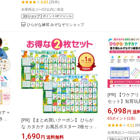
4.03
(35件)
～6歳 プレゼント
在庫商品:1〜2日以内に発送
ポイントUPジャンル
ひらがな練習 みぞなぞりショップ
[PR]
【ワケアリ
セット】知育玩
みぞなぞり習字ボ
6,998
円
送
カナ＋
えるインク 書き
き順
63
ポイント
(
1
倍)
[PR]
【まとめ買いクーポン】 ひらが
る なぞり書き 
ル 学
4.11
(9
な カタカナ お風呂ポスター 2枚セット
筆練習 入園準備 
ぞり書
恐竜デザイン お風呂 知育 ポスター B3
在庫商品:1〜2日以
6歳 プレゼント
1,690
円
送料無料
ぞり
サイズ あいうえお表 防水 ひらがな表
ポイン