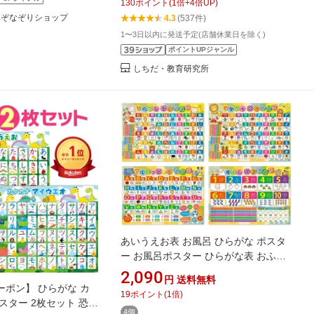
130
ポイント
(
1
倍+
4
倍UP)
みぞなぞりショップ
4.3
(537件)
1〜3日以内に発送予定(店舗休業日を除く)
ポイントUPジャンル
しちだ・教育研究所
あいうえお表 お風呂 ひらがな ポスタ
ー お風呂ポスター ひらがな表 おふろ
ポスター お風呂 数字表 カタカナ 幼児
2,090
円
送料無料
知育 勉強 学習
ポン】 ひらがな カ
19
ポイント
(
1
倍)
スター 2枚セット 恐竜
4個