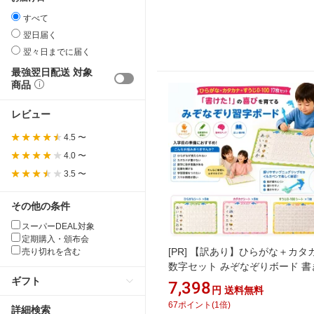
すべて
翌日届く
翌々日までに届く
最強翌日配送 対象
商品
レビュー
4.5 〜
4.0 〜
3.5 〜
その他の条件
スーパーDEAL対象
定期購入・頒布会
[PR]
【訳あり】ひらがな＋カタ
売り切れを含む
数字セット みぞなぞりボード 書
練習ボード 繰り返し使える ドリ
ギフト
7,398
円
送料無料
習教材 家庭学習 おうち学習 な
67
ポイント
(
1
倍)
詳細検索
き 運筆 平仮名 ひらがな練習 な