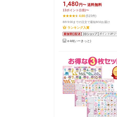
ター ひらがな ポスター 風呂 あ
1,480
円〜
送料無料
お 保育園 あいうえおポスター 
13
ポイント
(
1
倍)
〜
ナ アルファベット 英単語 まなラ
4.66
(515件)
しゃれ お風呂 ポスター 日本製 
8/9 9:00までの注文で最短8/10お届け
スター 防水 幼稚園 北欧 [MUQQU
ランキング入賞
ポイントUPジ
e-kit(いーきっと)