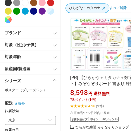
ひらがな・カタカナ
すべて解除
ブランド
対象（性別/子供）
対象年齢
原産国/製造国
[PR]
【ひらがな＋カタカナ＋数
シリーズ
ト】みぞなぞりボード 書き順 練
ード 繰り返し使える ドリル 学
ポスター（プリーズワン）
8,598
円
送料無料
家庭学習 おうち学習 なぞり書き
78
ポイント
(
1
倍)
平仮名 ひらがな練習 なぞり
配送
海外
4.56
(9件)
お届け先
在庫商品:1〜2日以内に発送
ポイントUPジャンル
ひらがな練習 みぞなぞりショップ
お届け日