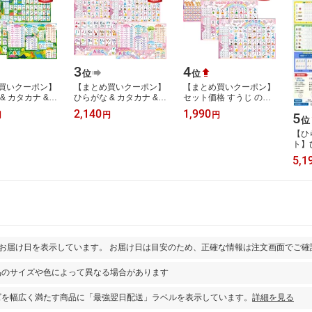
3
4
位
位
買いクーポン】
【まとめ買いクーポン】
【まとめ買いクーポン】
& カタカナ &
ひらがな & カタカナ &
セット価格 すうじ のひ
ベット お風呂
アルファベット お風呂
ょう （動物） ／ ひらが
2,140
1,990
5
円
円
円
 4枚セット 恐竜
ポスター 4枚セット ユニ
な カタカナ （ユニコー
位
 …
コーン お…
ン）お風…
【ひ
ト】
習帳
5,1
り書
がな
とお届け日を表示しています。 お届け日は目安のため、正確な情報は注文画面でご確
品のサイズや色によって異なる場合があります
ズを幅広く満たす商品に「最強翌日配送」ラベルを表示しています。
詳細を見る