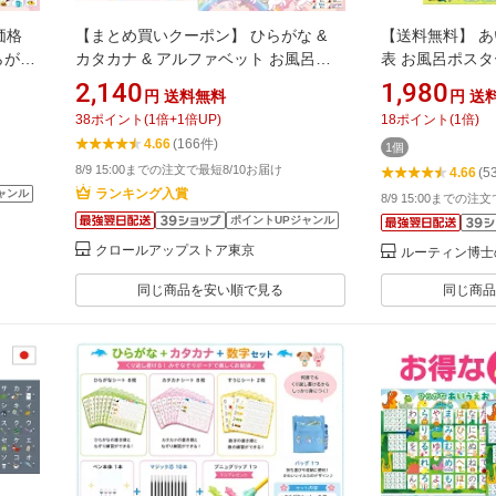
価格
【まとめ買いクーポン】 ひらがな &
【送料無料】 あ
らがな
カタカナ & アルファベット お風呂ポ
表 お風呂ポスタ
ポスタ
スター 4枚セット ユニコーン お風呂
らがな あいうえ
2,140
1,980
円
送料無料
円
送
 お受
知育 ポスター B3サイズ あいうえお表
ティン博士の学習
38
ポイント
(
1
倍+
1
倍UP)
18
ポイント
(
1
倍)
ABC表 防水 プレゼント 知育玩具 4歳
ズ 2枚セット 幼
4.66
(166件)
1個
5歳 6歳 女の子 ひらがな表 日本製
園 入園祝い 4歳
8/9 15:00までの注文で最短8/10お届け
4.66
(5
ット）
ランキング入賞
ャンル
8/9 15:00までの注
ポイントUPジャンル
クロールアップストア東京
ルーティン博士
同じ商品を安い順で見る
同じ商品