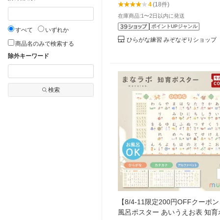
4
(18件)
在庫商品:1〜2日以内に発送
ポイントUPジャンル
すべて
いずれか
ひらがな練習 みぞなぞりショップ
商品名のみで検索する
除外キーワード
検索
【8/4-11限定200円OFFクーポン
風呂ポスター あいうえお表 知育