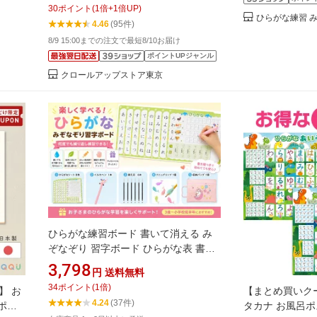
30
ポイント
(
1
倍+
1
倍UP)
知育玩具 おもちゃ 3歳 4歳 5歳 男の子
ひらがな練習 
4.46
(95件)
幼児 入園祝い プレゼント用 知育 子供
8/9 15:00までの注文で最短8/10お届け
用
ポイントUPジャンル
クロールアップストア東京
ひらがな練習ボード 書いて消える み
ぞなぞり 習字ボード ひらがな表 書き
順付き 繰り返し練習 幼児 知育玩具 3
3,798
円
送料無料
歳 4歳 5歳 6歳 入学準備 運筆練習 おう
34
ポイント
(
1
倍)
】 お
【まとめ買いクー
ち学習 ペン付き プニュグリップ付き
4.24
(37件)
ポス
タカナ お風呂ポ
プレゼント