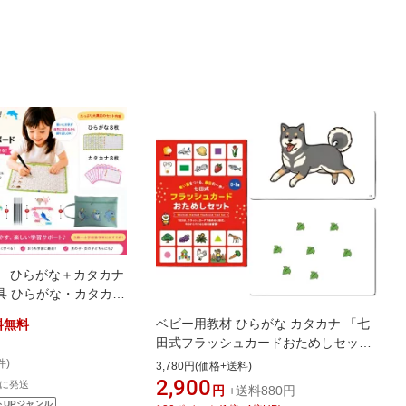
 ひらがな＋カタカナ
具 ひらがな・カタカナ
ード 16枚セット 消
ベビー用教材 ひらがな カタカナ 「七
料無料
順付き 繰り返し使え
田式フラッシュカードおためしセッ
練習ボード 幼児教材 運
ト」
件)
3,780円(価格+送料)
入学準備 3歳 4歳 5歳
2,900
内に発送
円
+送料880円
トUPジャンル