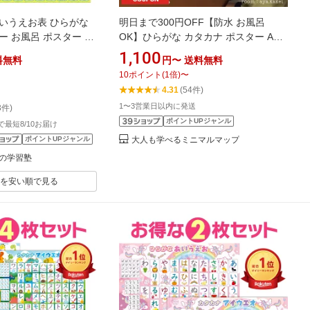
いうえお表 ひらがな
明日まで300円OFF【防水 お風呂
ー お風呂 ポスター ひ
OK】ひらがな カタカナ ポスター A3
お カタカナ 知育 ルー
｜濁音・拗音｜見やすいモノトーン｜
1,100
料無料
円〜
送料無料
塾 知育玩具 B3サイ
水で貼れる｜メール便｜MINIMAL
10
ポイント
(
1
倍)
〜
稚園 小学生 幼児 保育
MAP
4.31
(54件)
 5歳 練習 防水 （2枚セ
1〜3営業日以内に発送
3件)
ポイントUPジャンル
文で最短8/10お届け
ポイントUPジャンル
大人も学べるミニマルマップ
の学習塾
を安い順で見る