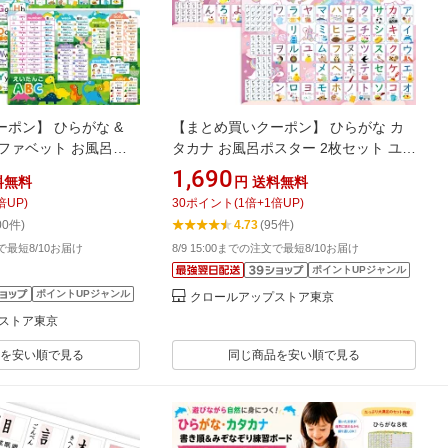
ポン】 ひらがな &
【まとめ買いクーポン】 ひらがな カ
ルファベット お風呂ポ
タカナ お風呂ポスター 2枚セット ユニ
ト 恐竜デザイン お風呂
コーン お風呂 知育 ポスター 知育玩具
1,690
料無料
円
送料無料
B3サイズ あいうえお表
おもちゃ 4歳 5歳 B3サイズ 防水 ひら
倍UP)
30
ポイント
(
1
倍+
1
倍UP)
の子 プレゼント ひらが
がな 練習 女の子 幼児 保育園 幼稚園
00件)
4.73
(95件)
 英語 こども 勉強
日本製 入園祝い あいうえお表 かわい
文で最短8/10お届け
8/9 15:00までの注文で最短8/10お届け
い
ポイントUPジャンル
ポイントUPジャンル
クロールアップストア東京
ストア東京
を安い順で見る
同じ商品を安い順で見る