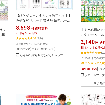
【ひらがな＋カタカナ＋数字セット】
みぞなぞりボード 書き順 練習ボード
繰り返し使える ドリル 学習教材 家庭
8,598
円
送料無料
ンキン
【まとめ買いクー
学習 おうち学習 なぞり書き 運筆 平仮
78
ポイント
(
1
倍)
お風呂
カタカナ & ア
名 ひらがな練習 なぞり
4.56
(9件)
語 教
スター 4枚セッ
2,140
円
送
在庫商品:1〜2日以内に発送
うえお
知育 ポスター 
38
ポイント
(
1
倍+
1
九 算
ABC表 防水 男
ポイントUPジャンル
4.59
(1
便対応
な かたかな 国語
ひらがな練習 みぞなぞりショップ
8/9 15:00までの注
ランキング入賞
クロールアップ
同じ商品