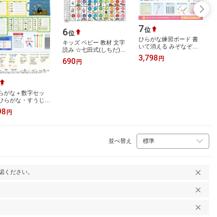
7
6
位
位
ひらがな練習ボード 書
キッズ ベビー 教材 文字
いて消える みぞなぞり
読み ☆七田式(しちだ)教
習字ボード ひらがな表
3,798
材☆ しちだっく ひらが
円
690
書き順付き 繰り返し練
円
なチャート お風呂に貼
習 幼児 知育…
れる！（…
らがな＋数字セッ
ひらがな・すうじ練
 消えるインク なぞ
98
円
き 練習ボード ひら
 数字0～…
並べ替え
認ください。