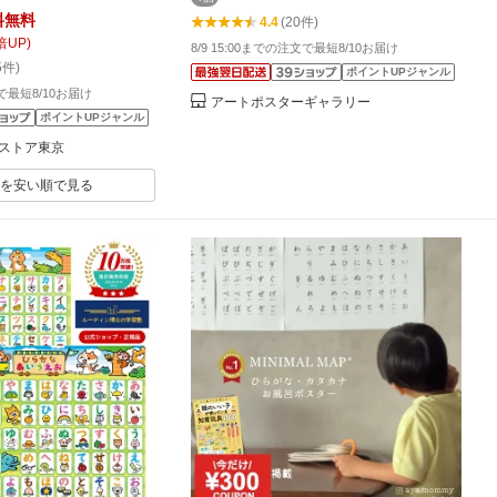
 知育 ポスター B3サイ
料無料
4.4
(20件)
 防水 ひらがな表 知育
倍UP)
8/9 15:00までの注文で最短8/10お届け
歳 4歳 5歳 男の子 幼児
5件)
ポイントUPジャンル
ント用 知育 子供用
文で最短8/10お届け
アートポスターギャラリー
ポイントUPジャンル
ストア東京
を安い順で見る