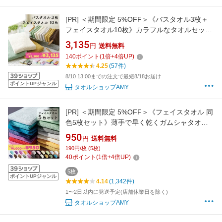
[PR]
＜期間限定 5%OFF＞《バスタオル3枚＋
フェイスタオル10枚》カラフルなタオルセット
早く乾いて使い勝手の良いガムシャタオル 綿
3,135
円
送料無料
100％で肌に優しく吸水性抜群◎
140
ポイント
(
1
倍+
4
倍UP)
4.25
(57件)
8/10 13:00までの注文で最短8/18お届け
ポイントUPジャンル
タオルショップAMY
[PR]
＜期間限定 5%OFF＞《フェイスタオル 同
色5枚セット》薄手で早く乾くガムシャタオ
ル 綿100% 約34×80cm キッチン、洗面、
950
円
送料無料
浴用にはもちろん、スポーツや持ち運びにもピ
190円/枚 (5枚)
ッタリ♪真空パック圧縮パック［1個ならゆうパ
40
ポイント
(
1
倍+
4
倍UP)
ケット］
5枚
ポイントUPジャンル
4.14
(1,342件)
1〜2日以内に発送予定(店舗休業日を除く)
タオルショップAMY