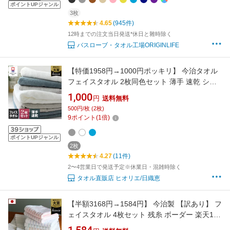
ポイントUPジャンル
3枚
4.65
(945件)
12時までの注文当日発送*休日と雜時除く
バスローブ・タオル工場ORIGINLIFE
【特価1958円→1000円ポッキリ】 今治タオル
フェイスタオル 2枚同色セット 薄手 速乾 シャ
ーリング 楽天1位 / 約34×80cm 日本製 今治 タ
1,000
円
送料無料
オル 吸水 ギフト セット まとめ買い ad lt
500円/枚 (2枚)
9
ポイント
(
1
倍)
ポイントUPジャンル
2枚
4.27
(11件)
2〜4営業日で発送予定※休業日・混雑時除く
タオル直販店 ヒオリエ/日織恵
【半額3168円→1584円】 今治製 【訳あり】 フ
ェイスタオル 4枚セット 残糸 ボーダー 楽天1位
/ 日本製 今治 タオル 吸水 速乾 ギフト セット