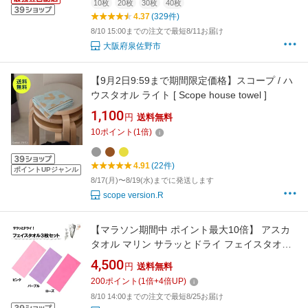
10枚
20枚
30枚
40枚
4.37
(329件)
8/10 15:00までの注文で最短8/11お届け
大阪府泉佐野市
【9月2日9:59まで期間限定価格】スコープ / ハ
ウスタオル ライト [ Scope house towel ]
1,100
円
送料無料
10
ポイント
(
1
倍)
4.91
(22件)
ポイントUPジャンル
8/17(月)〜8/19(水)までに発送します
scope version.R
【マラソン期間中 ポイント最大10倍】 アスカ
タオル マリン サラッとドライ フェイスタオル
3枚セット ピンク 海 夏 川 プール スイミング
4,500
円
送料無料
旅行 レジャー 抗菌 防臭 セット キッチンタオル
200
ポイント
(
1
倍+
4
倍UP)
メンズ レディース ASK2SSP3
8/10 14:00までの注文で最短8/25お届け