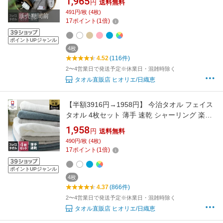
1,965
円
送料無料
まとめ買い ad lt
491円/枚 (4枚)
販売期間前
17
ポイント
(
1
倍)
ポイントUPジャンル
4枚
4.52
(116件)
2〜4営業日で発送予定※休業日・混雑時除く
タオル直販店 ヒオリエ/日織恵
【半額3916円→1958円】 今治タオル フェイス
タオル 4枚セット 薄手 速乾 シャーリング 楽天
1位 / 約34×80cm 日本製 今治 タオル 吸水 ギフ
1,958
円
送料無料
ト セット まとめ買い
490円/枚 (4枚)
17
ポイント
(
1
倍)
ポイントUPジャンル
4枚
4.37
(866件)
2〜4営業日で発送予定※休業日・混雑時除く
タオル直販店 ヒオリエ/日織恵