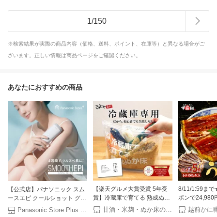
1
/
150
※検索結果が実際の商品内容（価格、送料、ポイント、在庫等）と異なる場合がご
ざいます。正しい情報は商品ページをご確認ください。
あなたにおすすめの商品
【楽天グルメ大賞受賞 5年受
8/11/1:59ま
【公式店】パナソニック スム
賞】冷蔵庫で育てる 熟成ぬか
ポンで24,98
ースエピ クールショット グレ
床 スタートセット 送料無料
11,241円！
ー ES-WH8C-H 無料ギフトラ
甘酒・米麹・ぬか床のこうじや里村
Panasonic Store Plus 楽天市場店
ガイドブック付き 1000円ポッ
な 国産 うなぎ
ッピング Panasonic Store