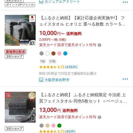
カジュアルアスリート
ポイントUPジャンル
【ふるさと納税】【家計応援企画実施中!】 フ
ェイスタオル ヒオリエ 選べる枚数 カラー 5枚
10枚 ふるさと納税 タオル 泉州タオル ホテルス
10,000
円〜
送料無料
タイル 厚手 日本製 速乾 吸水力 無地 単色 洗面
2,000円～/枚 (5枚)
ジム用 バスタイム プレゼント用 最強翌日配送
楽天カード決済で楽天ポイント付与
高評価 大阪府 泉佐野市 送料無料
5枚
10枚
4.72
(436件)
8/10 15:00までの注文で最短8/11お届け
大阪府泉佐野市
【ふるさと納税】 ふるさと納税限定 今治産 上
質フェイスタオル 同色5枚セット ＜ベージュ／
グレー／グリーン／ピンク＞【I003510】 今治
13,000
円
送料無料
タオル フェイスタオル 今治タオル 今治フェイ
楽天カード決済で楽天ポイント付与
スタオル おしゃれ 今治タオルフェイスタオル
セット 国産 今治フェイスタオルギフト
4.73
(40件)