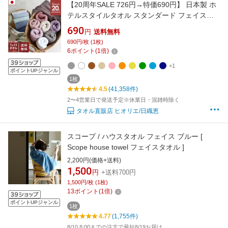
【20周年SALE 726円→特価690円】 日本製 ホ
テルスタイルタオル スタンダード フェイスタ
オル 【お試しSALE】 楽天1位受賞 / 約
690
円
送料無料
34×86cm タオル 厚手 吸水 1枚 ポイント消化
690円/枚 (1枚)
SALE 送料無料 メディア掲載
6
ポイント
(
1
倍)
+1
ポイントUPジャンル
1枚
4.5
(41,358件)
2〜4営業日で発送予定※休業日・混雑時除く
タオル直販店 ヒオリエ/日織恵
スコープ / ハウスタオル フェイス ブルー [
Scope house towel フェイスタオル ]
2,200円(価格+送料)
1,500
円
+送料700円
1,500円/枚 (1枚)
13
ポイント
(
1
倍)
ポイントUPジャンル
1枚
4.77
(1,755件)
8/10 8:00までの注文で最短8/19お届け