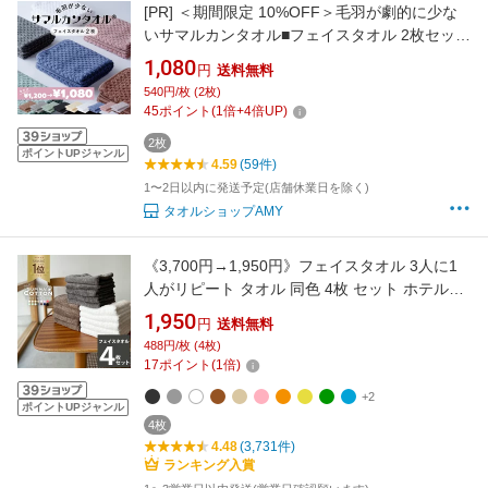
[PR]
＜期間限定 10%OFF＞毛羽が劇的に少な
いサマルカンタオル■フェイスタオル 2枚セット
■ 約34×85cm／約110g 綿100%使うほどに
1,080
円
送料無料
柔らかくなるドビー織◎ デコボコ柄［1個なら
540円/枚 (2枚)
ゆうパケット］
45
ポイント
(
1
倍+
4
倍UP)
2枚
ポイントUPジャンル
4.59
(59件)
1〜2日以内に発送予定(店舗休業日を除く)
タオルショップAMY
《3,700円→1,950円》フェイスタオル 3人に1
人がリピート タオル 同色 4枚 セット ホテルタ
イプ スーピマコットン ボリューム まとめ買い
1,950
円
送料無料
タオルセット ホテルタオル 吸水 ギフト 福袋
488円/枚 (4枚)
17
ポイント
(
1
倍)
+2
ポイントUPジャンル
4枚
4.48
(3,731件)
ランキング入賞