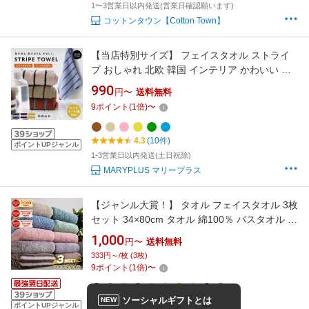
1〜3営業日以内発送(営業日確認願います)
コットンタウン【Cotton Town】
【当店特別サイズ】 フェイスタオル ストライ
プ おしゃれ 北欧 韓国 インテリア かわいい ま
とめ買い コーマ綿 綿100％ コットン ふわふわ
990
円〜
送料無料
吸水 柄 カラー デザイン 洗面所 吊り下げ タオ
9
ポイント
(
1
倍)
〜
ル タグ付き キッチン バスルーム ジム 新生活
4.3
(10件)
ポイントUPジャンル
1-3営業日以内発送(土日祝除)
MARYPLUS マリープラス
【ジャンル大賞！】 タオル フェイスタオル 3枚
セット 34×80cm タオル 綿100％ バスタオル 厚
手 無地 丸洗い 夏 タオル 吸水 収納 ホテル ギフ
1,000
円〜
送料無料
ト デイリータオル まとめ買い 業務用
333円～/枚 (3枚)
9
ポイント
(
1
倍)
〜
+1
ソーシャルギフトとは
NEW
ポイントUPジャンル
3枚