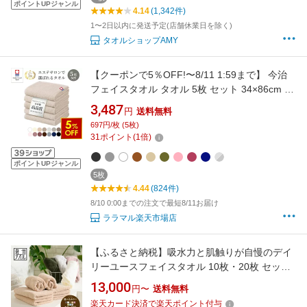
ポイントUPジャンル
4.14
(1,342件)
1〜2日以内に発送予定(店舗休業日を除く)
タオルショップAMY
【クーポンで5％OFF!〜8/11 1:59まで】 今治
フェイスタオル タオル 5枚 セット 34×86cm 今
治タオル ミニバスタオル 薄手 吸水 速乾 コット
3,487
円
送料無料
ン 綿 100％ 部屋干し エステタオル 洗顔タオル
697円/枚 (5枚)
カラータオル 肌ざわり ふわふわ 国産 日本製 無
31
ポイント
(
1
倍)
地 240匁 (n0203-set)
ポイントUPジャンル
5枚
4.44
(824件)
8/10 0:00までの注文で最短8/11お届け
ララマル楽天市場店
【ふるさと納税】吸水力と肌触りが自慢のデイ
リーユースフェイスタオル 10枚・20枚 セット |
タオル セット フェイスタオル 泉州タオル たお
13,000
円〜
送料無料
る towel ふんわり ふわふわ ベビー 子ども 無地
楽天カード決済で楽天ポイント付与