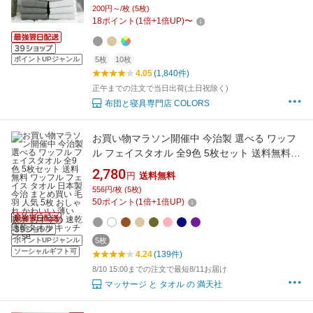
フェイス 吸水 普段使いにちょうどいい タオル
200円～/枚 (5枚)
乾きが早い 速乾 嵩張らない タオル A901
18
ポイント
(
1
倍+
1
倍UP)
〜
ポイントUPジャンル
5枚
10枚
4.05
(1,840件)
正午までの注文で当日出荷(土日祝除く)
布団と寝具専門店 COLORS
お買い物マラソン開催中 今治製 選べる ワッフ
ル フェイスタオル 全9色 5枚セット 送料無料
ワッフル フェイス タオル 日本製 今治 まとめ買
2,780
円
送料無料
い 毛羽 人気 5枚 おしゃれ かわいい 薄い 吸水
556円/枚 (5枚)
おすすめ 速乾 速乾タオル キッチン se
50
ポイント
(
1
倍+
1
倍UP)
ポイントUPジャンル
5枚
ソーシャルギフト可
4.24
(139件)
8/10 15:00までの注文で最短8/11お届け
マッサージ と タオル の 満天社