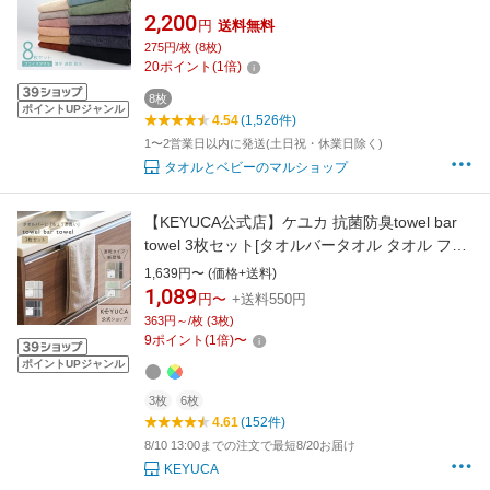
め買い おしゃれ 無地 全12色 4色選べる 乾燥機
2,200
円
送料無料
対応 スポーツ 洗い替え フェースタオル LAFU
275円/枚 (8枚)
タオル
20
ポイント
(
1
倍)
8枚
ポイントUPジャンル
4.54
(1,526件)
1〜2営業日以内に発送(土日祝・休業日除く)
タオルとベビーのマルショップ
【KEYUCA公式店】ケユカ 抗菌防臭towel bar
towel 3枚セット[タオルバータオル タオル フェ
イスタオル 抗菌 防臭 無地 シンプル フェースタ
1,639円〜 (価格+送料)
オル 抗菌タオル お風呂場 収納 洗面所 顔 フェ
1,089
円〜
+送料550円
イス 部屋干し 小さめ 手拭きタオル スリム]【グ
363円～/枚 (3枚)
ッドプライス】
9
ポイント
(
1
倍)
〜
ポイントUPジャンル
3枚
6枚
4.61
(152件)
8/10 13:00までの注文で最短8/20お届け
KEYUCA