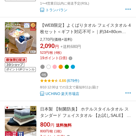
1〜4営業日以内に発送予定(RSL)
トランパラン
【WEB限定】よくばりタオル フェイスタオル 4
枚セット＜ギフト対応不可＞｜約34×80cm
UCHINO ウチノ 柔らかい 軽い 毛羽落ちしにく
2,770円(価格+送料)
い 吸水 速乾 抗菌 防臭 厚手 フェースタオル プ
2,090
円
+送料680円
チプラ お値打ち 内野 タオル セット まとめ買い
523円/枚 (4枚)
バーゲン 内野
19
ポイント
(
1
倍)
ポイントUPジャンル
4枚
4.66
(679件)
8/10 12:00までの注文で最短8/11お届け
UCHINO 楽天市場店
日本製 【制菌防臭】 ホテルスタイルタオル ス
タンダード フェイスタオル 【お試しSALE】 /
約34×86cm タオル 厚手 抗菌 吸水 1枚 ポイン
800
円
送料無料
ト消化 SALE 送料無料
800円/枚 (1枚)