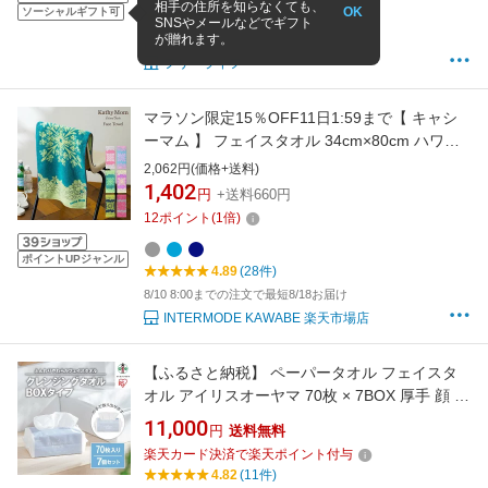
相手の住所を知らなくても、
OK
ソーシャルギフト可
4.51
(6,312件)
SNSやメールなどでギフト
が贈れます。
14時までのご注文で当日出荷
フリーライフ
マラソン限定15％OFF11日1:59まで【 キャシ
ーマム 】 フェイスタオル 34cm×80cm ハワイ
アンキルト柄 プアナニシリーズ【 綿100％ 無
2,062円(価格+送料)
撚糸 厚手 ハワイアン ギフト 内祝 おしゃれ か
1,402
円
+送料660円
わいい スポーツ ギフト】
12
ポイント
(
1
倍)
ポイントUPジャンル
4.89
(28件)
8/10 8:00までの注文で最短8/18お届け
INTERMODE KAWABE 楽天市場店
【ふるさと納税】 ペーパータオル フェイスタ
オル アイリスオーヤマ 70枚 × 7BOX 厚手 顔 業
務用 クレンジングタオル クレンジング 洗顔 ハ
11,000
円
送料無料
ンドタオル ボックスタイプ 使い捨て 手 拭き取
楽天カード決済で楽天ポイント付与
り タオル おすすめ 人気 アイリス TSC-70B
4.82
(11件)