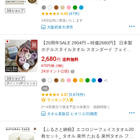
セット まとめ買い 吸水性 翌日配送
4.45
(47件)
14日以内に発送いたします
大阪府泉大津市
【20周年SALE 2904円→特価2680円】 日本製
ホテルスタイルタオル スタンダード フェイス
タオル 4枚同色セット 楽天1位受賞 / 約
2,680
円
送料無料
34×86cm タオル 厚手 吸水 ギフト セット まと
670円/枚 (4枚)
め買い 福袋 SALE バーゲン 送料無料 メディア
24
ポイント
(
1
倍)
掲載
+1
ポイントUPジャンル
4枚
4.47
(5,676件)
ランキング入賞
2〜4営業日で発送予定※休業日・混雑時除く
タオル直販店 ヒオリエ/日織恵
【ふるさと納税】エコロジーフェイスタオル20
枚セット_ タオル 泉州 たおる 泉州タオル フェ