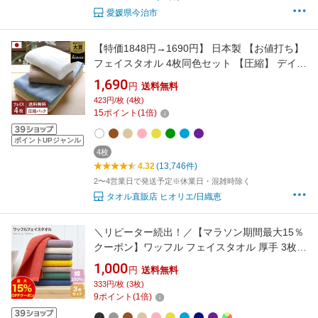
愛媛県今治市
【特価1848円→1690円】 日本製 【お値打ち】
フェイスタオル 4枚同色セット 【圧縮】 デイリ
ータオル 楽天1位 / 約34×85cm タオル 吸水 速
1,690
円
送料無料
乾 セット まとめ買い 福袋 SALE バーゲン 送料
423円/枚 (4枚)
無料
15
ポイント
(
1
倍)
ポイントUPジャンル
4枚
4.32
(13,746件)
2〜4営業日で発送予定※休業日・混雑時除く
タオル直販店 ヒオリエ/日織恵
＼リピーター続出！／【マラソン期間最大15％
クーポン】ワッフル フェイスタオル 厚手 3枚セ
ット 綿100% 吸水力抜群 肌り最高 日本設計 フ
1,000
円
送料無料
ェイスタオル 業務用 まとめ買い ギフト デイリ
333円/枚 (3枚)
ータオル 洗顔タオル 蛍光染料不使用 圧縮包装
9
ポイント
(
1
倍)
手拭き キッチン 温泉 スポーツ