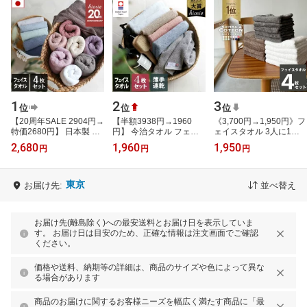
1
2
3
位
位
位
【20周年SALE 2904円→
【半額3938円→1960
《3,700円→1,950円》フ
特価2680円】 日本製 ホ
円】 今治タオル フェイ
ェイスタオル 3人に1人
テルスタイルタオル スタ
スタオル 4枚セット 速乾
がリピート タオル 同色 4
2,680
1,960
1,950
円
円
円
ンダード フェイスタオル
シンプルタオル / 約
枚 セット ホテルタイプ
4枚同色…
34×80cm 日本製 …
スーピマ…
東京
お届け先:
並べ替え
お届け先(離島除く)への最安送料とお届け日を表示していま
す。 お届け日は目安のため、正確な情報は注文画面でご確認
ください。
価格や送料、納期等の詳細は、商品のサイズや色によって異な
る場合があります
商品のお届けに関するお客様ニーズを幅広く満たす商品に「最