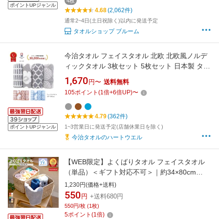
4枚
ポイントUPジャンル
4.68
(2,062件)
通常2~4日(土日祝除く)以内に発送予定
タオルショップ ブルーム
今治タオル フェイスタオル 北欧 北欧風ノルデ
ィックタオル 3枚セット 5枚セット 日本製 タオ
ル 綿100% 花柄 モノトーン かわいい おしゃれ
1,670
円〜
送料無料
グレー ギフト プレゼント ハートウエル 内祝い
105
ポイント
(
1
倍+
6
倍UP)
〜
出産祝い 結婚祝い 香典祝い 敬老の日
4.79
(362件)
1~3営業日に発送予定(店舗休業日を除く)
ポイントUPジャンル
今治タオルのハートウエル
【WEB限定】よくばりタオル フェイスタオル
（単品）＜ギフト対応不可＞｜約34×80cm
UCHINO ウチノ ふわふわ 柔らかい 軽い 毛羽落
1,230円(価格+送料)
ちしにくい 吸水 速乾 抗菌 防臭 厚手 フェース
550
円
+送料680円
タオル プチプラ お値打ち 内野 たおる 綿100%
550円/枚 (1枚)
特許取得済
5
ポイント
(
1
倍)