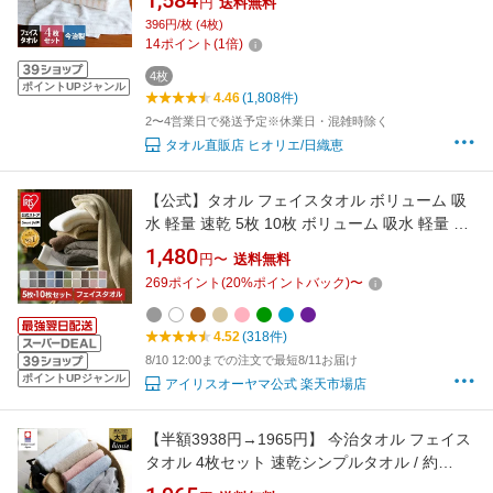
1,584
円
送料無料
まとめ買い 福袋
396円/枚 (4枚)
14
ポイント
(
1
倍)
4枚
ポイントUPジャンル
4.46
(1,808件)
2〜4営業日で発送予定※休業日・混雑時除く
タオル直販店 ヒオリエ/日織恵
【公式】タオル フェイスタオル ボリューム 吸
水 軽量 速乾 5枚 10枚 ボリューム 吸水 軽量 速
乾 薄手 厚手 綿 マイクロファイバー パイル ふ
1,480
円〜
送料無料
わふわ 手拭き たおる 無地 34×80 5枚セット 10
269
ポイント
(
20
%ポイントバック)
〜
枚セット
4.52
(318件)
8/10 12:00までの注文で最短8/11お届け
ポイントUPジャンル
アイリスオーヤマ公式 楽天市場店
【半額3938円→1965円】 今治タオル フェイス
タオル 4枚セット 速乾シンプルタオル / 約
34×80cm 日本製 今治 タオル 薄手 吸水 セット