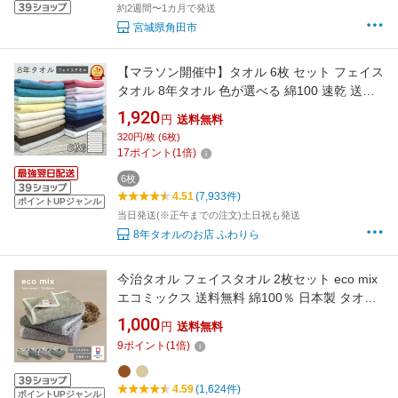
約2週間〜1カ月で発送
宮城県角田市
【マラソン開催中】タオル 6枚 セット フェイス
タオル 8年タオル 色が選べる 綿100 速乾 送料
無料 240匁 業務用 まとめ買い [M便 1/1]
1,920
円
送料無料
320円/枚 (6枚)
17
ポイント
(
1
倍)
6枚
4.51
(7,933件)
ポイントUPジャンル
当日発送(※正午までの注文)土日祝も発送
8年タオルのお店 ふわりら
今治タオル フェイスタオル 2枚セット eco mix
エコミックス 送料無料 綿100％ 日本製 タオル
セット 日本製 今治フェイスタオル まとめ買い
1,000
円
送料無料
今治 今治産 国産 タオルセット ふわふわ かわい
9
ポイント
(
1
倍)
い おしゃれ 速乾 吸水 吸収 ギフト 福袋 1000円
ポッキリ
4.59
(1,624件)
ポイントUPジャンル