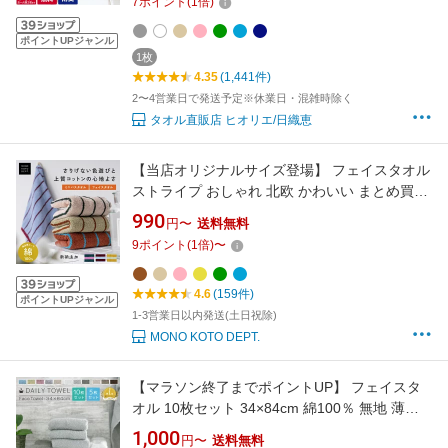
7
ポイント
(
1
倍)
ポイントUPジャンル
1枚
4.35
(1,441件)
2〜4営業日で発送予定※休業日・混雑時除く
タオル直販店 ヒオリエ/日織恵
【当店オリジナルサイズ登場】 フェイスタオル
ストライプ おしゃれ 北欧 かわいい まとめ買い
コーマ綿 ふわふわ 吸水 柄 韓国 インテリア デ
990
円〜
送料無料
ザイン 洗面所 吊り下げ タオル タグ付き キッチ
9
ポイント
(
1
倍)
〜
ン バスルーム 綿 コットン 100％ 新生活
4.6
(159件)
ポイントUPジャンル
1-3営業日以内発送(土日祝除)
MONO KOTO DEPT.
【マラソン終了までポイントUP】 フェイスタ
オル 10枚セット 34×84cm 綿100％ 無地 薄手
日常使い デイリーユース タオル towel タオル
1,000
円〜
送料無料