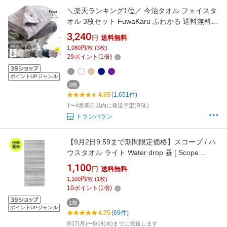
＼楽天ランキング1位／ 今治タオル フェイスタ
オル 3枚セット FuwaKaru ふわかる 送料無料
今治 タオル セット まとめ買い 速乾 軽量
3,240
円
送料無料
33×85cm 綿100% ヘアドライ 今治産 日本製 ふ
1,080円/枚 (3枚)
わふわ おしゃれ ベージュ グレー ホワイト ネイ
29
ポイント
(
1
倍)
ビー パープル 福袋
ポイントUPジャンル
3枚
4.65
(1,651件)
1〜4営業日以内に発送予定(RSL)
トランパラン
【9月2日9:59まで期間限定価格】スコープ / ハ
ウスタオル ライト Water drop 昼 [ Scope
house towel ]
1,100
円
送料無料
1,100円/枚 (1枚)
10
ポイント
(
1
倍)
1枚
ポイントUPジャンル
4.75
(69件)
8/17(月)〜8/19(水)までに発送します