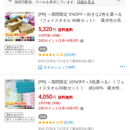
強翌日配送」ラベルを表示しています。
詳細を見る
[PR]
＜期間限定 5%OFF＞好きな2色を選べる
《フェイスタオル 40枚セット》 吸水性が良い
ガムシャタオル 薄手で収納コンパクト 約
5,320
円
送料無料
34×80cm 綿100%キッチン、洗面、浴用には
133円/枚 (40枚)
もちろん、持ち運びにもピッタリ！美容室など
240
ポイント
(
1
倍+
4
倍UP)
の業務用にも♪
40枚
ポイントUPジャンル
4.31
(101件)
8/10 13:00までの注文で最短8/18お届け
タオルショップAMY
[PR]
＜期間限定 10%OFF＞3色選べる♪ 《 フェ
イスタオル30枚セット 》 綿100% 吸水性が
良いガムシャタオル 早く乾いて衛生的♪ 薄
4,050
円
送料無料
手で収納コンパクト♪ 美容室・施設・業務用
135円/枚 (30枚)
にも◎ 約34×80cm
180
ポイント
(
1
倍+
4
倍UP)
30枚
ポイントUPジャンル
4.47
(51件)
8/10 13:00までの注文で最短8/18お届け