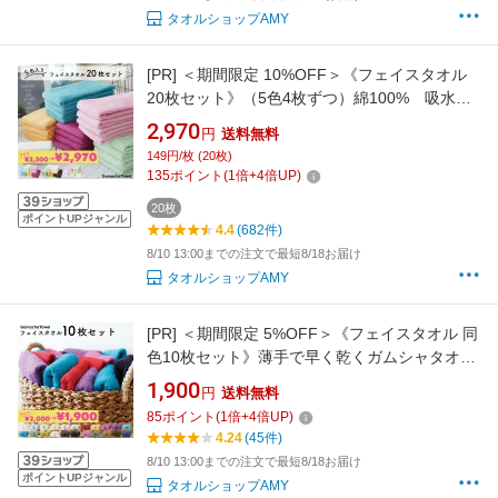
タオルショップAMY
[PR]
＜期間限定 10%OFF＞《フェイスタオル
20枚セット》（5色4枚ずつ）綿100% 吸水速
乾 使い勝手が良く薄手 ガムシャタオル約
2,970
円
送料無料
34×80cm キッチン、洗面、浴用にはもちろん
149円/枚 (20枚)
持ち運びにもピッタリ♪（ゆうパック又は佐川
135
ポイント
(
1
倍+
4
倍UP)
急便でお届け）
20枚
ポイントUPジャンル
4.4
(682件)
8/10 13:00までの注文で最短8/18お届け
タオルショップAMY
[PR]
＜期間限定 5%OFF＞《フェイスタオル 同
色10枚セット》薄手で早く乾くガムシャタオル
綿100%約34×80cmキッチン、洗面、浴用には
1,900
円
送料無料
もちろん持ち運びにもピッタリ♪美容室や施設
85
ポイント
(
1
倍+
4
倍UP)
などの業務用にも◎（ゆうパック又は佐川急便
4.24
(45件)
でお届け）
8/10 13:00までの注文で最短8/18お届け
ポイントUPジャンル
タオルショップAMY