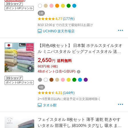
ポイントUPジャンル
1枚
4.77
(177件)
8/10 12:00までの注文で最短8/11お届け
UCHINO 楽天市場店
【同色4枚セット】 日本製 ホテルスタイルタオ
ル ミニバスタオル ビッグフェイスタオル 送料
無料 約40×100cm 4枚組 福袋 スポーツタオル
2,650
円
送料無料
ラージフェイスタオル バスタオル小さめ 泉州
663円/枚 (4枚)
タオル
48
ポイント
(
1
倍+
1
倍UP)
ポイントUPジャンル
4枚
4.31
(144件)
2〜5営業日以内に発送予定※注文混雑時除く
タオル館
フェイスタオル 8枚セット 薄手 速乾 乾きやす
いタオル 部屋干し 綿100% タグなし 吸水 まと