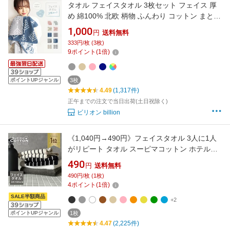
タオル フェイスタオル 3枚セット フェイス 厚
め 綿100% 北欧 柄物 ふんわり コットン まとめ
買い 34×84cm ジャガードタオル 毛違いジャガ
1,000
円
送料無料
ード織り 339匁 1000円ぽっきり
333円/枚 (3枚)
9
ポイント
(
1
倍)
ポイントUPジャンル
3枚
4.49
(1,317件)
正午までの注文で当日出荷(土日祝除く)
ビリオン billion
《1,040円→490円》フェイスタオル 3人に1人
がリピート タオル スーピマコットン ホテルタ
イプ ボリューム 送料無料 スーピマ まとめ買い
490
円
送料無料
スカンジ コットンタオル セット ホテルタオル
490円/枚 (1枚)
ホテルスタイルタオル ホテル仕様 吸水 プレゼ
4
ポイント
(
1
倍)
ントギフト 福袋
SALE半額商品
+2
ポイントUPジャンル
1枚
4.47
(2,225件)