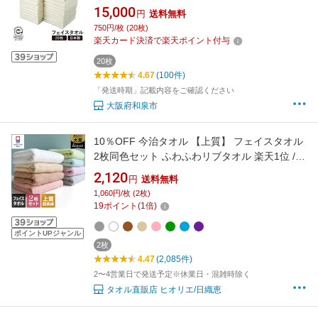
イスタオル 綿100% 綿 日本製 無地 シンプル 20
15,000
円
送料無料
枚 セット ホワイト 白 しろ 単色 エコ エコマー
750円/枚 (20枚)
ク 日用品 雑貨 ギフト 和泉市 送料無料
楽天カード決済で楽天ポイント付与
【1210980】
20枚
4.67
(100件)
「発送時期」記載内容をご確認ください
大阪府和泉市
10％OFF 今治タオル 【上質】 フェイスタオル
2枚同色セット ふわふわリブタオル 楽天1位 /
約34×80cm 日本製 今治 タオル 厚手 吸水 ギフ
2,120
円
送料無料
ト セット まとめ買い 福袋 SALE バーゲン 送料
1,060円/枚 (2枚)
無料
19
ポイント
(
1
倍)
ポイントUPジャンル
2枚
4.47
(2,085件)
2〜4営業日で発送予定※休業日・混雑時除く
タオル直販店 ヒオリエ/日織恵