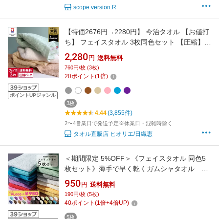
scope version.R
【特価2676円→2280円】 今治タオル 【お値打
ち】 フェイスタオル 3枚同色セット 【圧縮】
リバース 楽天1位 / 約34×80cm 日本製 今治 タ
2,280
円
送料無料
オル 吸水 速乾 セット まとめ買い 福袋 SALE
760円/枚 (3枚)
バーゲン 送料無料
20
ポイント
(
1
倍)
ポイントUPジャンル
3枚
4.44
(3,855件)
2〜4営業日で発送予定※休業日・混雑時除く
タオル直販店 ヒオリエ/日織恵
＜期間限定 5%OFF＞《フェイスタオル 同色5
枚セット》薄手で早く乾くガムシャタオル 綿
100% 約34×80cm キッチン、洗面、浴用に
950
円
送料無料
はもちろん、スポーツや持ち運びにもピッタリ
190円/枚 (5枚)
♪真空パック圧縮パック［1個ならゆうパケッ
40
ポイント
(
1
倍+
4
倍UP)
ト］
5枚