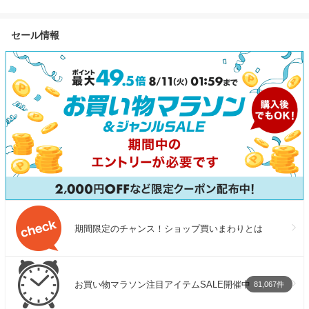
キリ 夏野菜にも ぬか床 ぬか
サイズ 220g
Plus モデル 光エステ スピー
ぬかどこ 糠床 糠 ぬか漬け 糠
鰻 土用丑の日
ド冷却 ムダ毛 ソフトモード
セール情報
漬け ぬか床セット 容器 漬物
パナソニックが手掛ける脱毛
漬け物 発酵食品 腸活 初心者
器 光美容器 送料無料
簡単
期間限定のチャンス！ショップ買いまわりとは
お買い物マラソン注目アイテムSALE開催中
81,067件