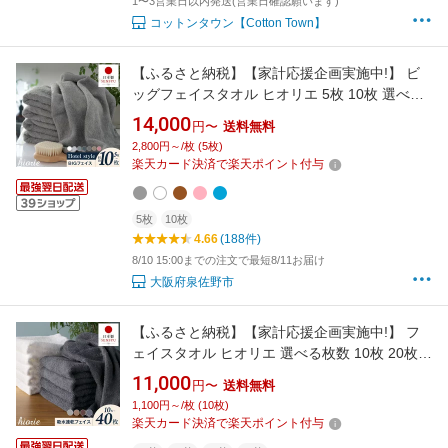
1〜3営業日以内発送(営業日確認願います)
コットンタウン【Cotton Town】
【ふるさと納税】【家計応援企画実施中!】 ビ
ッグフェイスタオル ヒオリエ 5枚 10枚 選べる
カラー 40 × 100cm ふるさと納税 タオル ホテ
14,000
円〜
送料無料
ルタオル コンパクト 泉州タオル 日本製 厚手 綿
2,800円～/枚 (5枚)
100％ 吸水力 単色 最強翌日配送 ランキング上
楽天カード決済で楽天ポイント付与
昇中 高評価 泉佐野市 送料無料
5枚
10枚
4.66
(188件)
8/10 15:00までの注文で最短8/11お届け
大阪府泉佐野市
【ふるさと納税】【家計応援企画実施中!】 フ
ェイスタオル ヒオリエ 選べる枚数 10枚 20枚
30枚 40枚 ふるさと納税 タオル 日本製 泉州タ
11,000
円〜
送料無料
オル 綿100% 薄手 パイル 無地 シンプル 柔らか
1,100円～/枚 (10枚)
い ロング丈 吸水力 まとめ買い セット 洗顔 風
楽天カード決済で楽天ポイント付与
呂 スポーツ ジム 旅行 速乾 送料無料