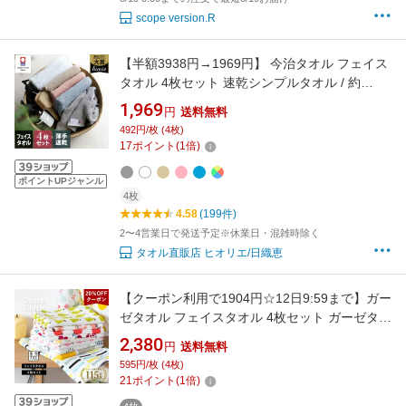
scope version.R
【半額3938円→1969円】 今治タオル フェイス
タオル 4枚セット 速乾シンプルタオル / 約
34×80cm 日本製 今治 タオル 薄手 吸水 セット
1,969
円
送料無料
まとめ買い ad
492円/枚 (4枚)
17
ポイント
(
1
倍)
ポイントUPジャンル
4枚
4.58
(199件)
2〜4営業日で発送予定※休業日・混雑時除く
タオル直販店 ヒオリエ/日織恵
【クーポン利用で1904円☆12日9:59まで】ガー
ゼタオル フェイスタオル 4枚セット ガーゼタッ
チ 日本製 泉州タオル タオル 送料無料 (ポスト
2,380
円
送料無料
投函) 楽天1位獲得 まとめ買い セット 柄 速乾
595円/枚 (4枚)
かわいい 可愛い おしゃれ ポップ 果物 フルーツ
21
ポイント
(
1
倍)
赤ちゃん ベビー キッズ 子供