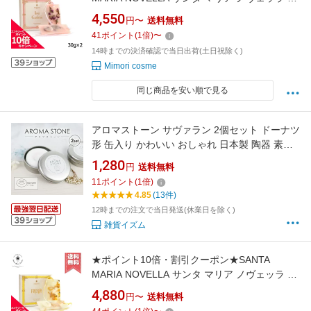
ボレッタ ローザ・ガーデニア 2枚入り【送料無
4,550
円〜
送料無料
料】
41
ポイント
(
1
倍)
〜
14時までの決済確認で当日出荷(土日祝除く)
Mimori cosme
同じ商品を安い順で見る
アロマストーン サヴァラン 2個セット ドーナツ
形 缶入り かわいい おしゃれ 日本製 陶器 素焼
き ホワイト アロマディフューザー 直径約
1,280
円
送料無料
50mm x 高さ約8mm シンプル アロマ ストーン
11
ポイント
(
1
倍)
プレート 石 プレゼント 精油 受け皿 エッセンシ
4.85
(13件)
ャルオイル 皿 車にも 国産
12時までの注文で当日発送(休業日を除く)
雑貨イズム
★ポイント10倍・割引クーポン★SANTA
MARIA NOVELLA サンタ マリア ノヴェッラ タ
ボレッタ フリージア 2枚入り【送料無料】
4,880
円〜
送料無料