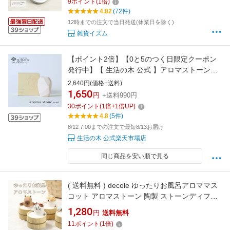
9
ポイント
(
1
倍)
石 プレゼント 精油 受け皿 エッセンシャルオイ
4.82
(72件)
ル 皿 車にも 国産
12時までの注文で当日発送(休業日を除く)
雑貨イズム
【ポイント2倍】【0と5のつく日限定クーポン
発行中】【 生活の木 公式 】アロマストーン
sumi | 正規品 アロマオイル アロマ エッセンシ
2,640円(価格+送料)
ャルオイル 芳香器 インテリア リビング 寝室 お
1,650
円
+送料990円
しゃれ 新生活 誕生日 プレゼント ずぼら
30
ポイント
(
1
倍+
1
倍UP)
4.8
(5件)
8/12 7:00までの注文で最短8/13お届け
生活の木 公式楽天市場店
同じ商品を安い順で見る
( 送料無料 ) decole ゆったりお風呂アロママス
コット アロマストーン 陶製 ストーンディフュ
ーザー ( アロマディッシュ / アロマディフュー
1,280
円
送料無料
ザー)
11
ポイント
(
1
倍)