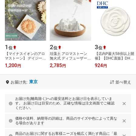
1
2
3
位
位
位
【マイナスイオンのアロ
珪藻土 アロマストーン
【店内P最大58倍以上開
マストーン】 デイジー
無火式 ディフューザー
催】【DHC直販】DHC
ミニプレート付現代漆喰
おしゃれ 山型 黒 白 イン
アロマプレート（素焼
1,200
2,785
924
円
円
円
日本製 調湿 消臭 抗菌性
テリア 芳香剤 エッセン
き）ローズ| プレート ア
抗ウイ…
シャルオ…
ロマストーン ア…
東京
お届け先:
並べ替え
お届け先(離島除く)への最安送料とお届け日を表示していま
す。 お届け日は目安のため、正確な情報は注文画面でご確認
ください。
価格や送料、納期等の詳細は、商品のサイズや色によって異な
る場合があります
商品のお届けに関するお客様ニーズを幅広く満たす商品に「最