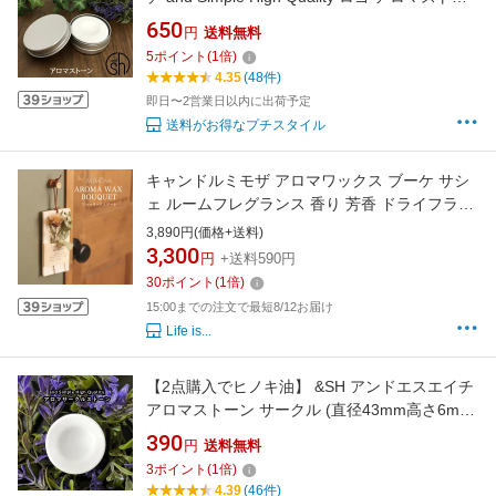
ン [ アロマ ストーン アロマオイル アロマプレ
650
円
送料無料
ート ディフューザー エッセンシャルオイル 香
5
ポイント
(
1
倍)
り アロマグッズ おしゃれ 寝室 玄関 デスク ]【
4.35
(48件)
定形外 送料無料 】
即日〜2営業日以内に出荷予定
送料がお得なプチスタイル
キャンドルミモザ アロマワックス ブーケ サシ
ェ ルームフレグランス 香り 芳香 ドライフラワ
ー 吊り下げ おしゃれ かわいい ハンドメイド 壁
3,890円(価格+送料)
掛け 飾り ウォールデコレーション 寝室 リビン
3,300
円
+送料590円
グ 玄関 トイレ クローゼット インテリア雑貨 小
30
ポイント
(
1
倍)
物 贈り物 プレゼント ギフト
15:00までの注文で最短8/12お届け
Life is...
【2点購入でヒノキ油】 &SH アンドエスエイチ
アロマストーン サークル (直径43mm高さ6mm)
[ アロマ ストーン アロマオイル アロマプレート
390
円
送料無料
ディフューザー エッセンシャルオイル 精油 お
3
ポイント
(
1
倍)
しゃれ プレゼント フレグランス 玄関 車 アロマ
4.39
(46件)