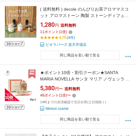
( 送料無料 ) decole のんびりお茶アロママスコ
ット アロマストーン 陶製 ストーンディフュー
ザー ( アロマディッシュ / アロマディフューザ
1,280
円
送料無料
ー)
11
ポイント
(
1
倍)
4.75
(4件)
ビオラバーズ 楽天市場店
同じ商品を安い順で見る
★ポイント10倍・割引クーポン★SANTA
MARIA NOVELLA サンタ マリア ノヴェッラ タ
ボレッタ ザクロ 2枚入り【送料無料】
5,380
円〜
送料無料
48
ポイント
(
1
倍)
〜
14時までの決済確認で当日出荷(土日祝除く)
Mimori cosme
同じ商品を安い順で見る