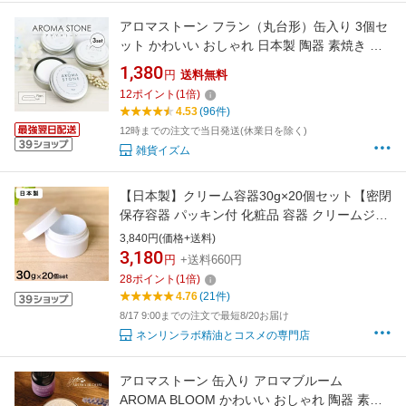
アロマストーン フラン（丸台形）缶入り 3個セ
ット かわいい おしゃれ 日本製 陶器 素焼き ホ
ワイト アロマディフューザー 直径約50mm x
1,380
円
送料無料
高さ約8mm シンプル アロマ ストーン プレート
12
ポイント
(
1
倍)
石 プレゼント 精油 受け皿 エッセンシャルオイ
4.53
(96件)
ル 皿 車にも 国産
12時までの注文で当日発送(休業日を除く)
雑貨イズム
【日本製】クリーム容器30g×20個セット【密閉
保存容器 パッキン付 化粧品 容器 クリームジャ
ー クリームケース おしゃれ 可愛い 携帯用 携帯
3,840円(価格+送料)
持ち運び 軟膏 詰め替え容器 プラスチック】
3,180
円
+送料660円
28
ポイント
(
1
倍)
4.76
(21件)
8/17 9:00までの注文で最短8/20お届け
ネンリンラボ精油とコスメの専門店
アロマストーン 缶入り アロマブルーム
AROMA BLOOM かわいい おしゃれ 陶器 素焼