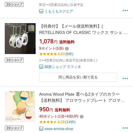
グッズ ]
即日〜2営業日以内に出荷予定
くもくもスクエア
【特典付】【メール便送料無料】(
RETELLINGS OF CLASSIC ワックス サシェ )
リテリングス オブ クラシック ウィリアムモリ
1,078
円
送料無料
ス グッズ フレグランス 香り 芳香 癒し 吊り下
9
ポイント
(
1
倍)
げ おしゃれ シンプル 寝室 リビング 玄関 トイ
4.83
(6件)
レ 環境 配慮 リサイクル イギリス 買い回り
1〜4営業日以内に発送予定(休業日除く)
雑貨ショップ ラフィネ
同じ商品を安い順で見る
Aroma Wood Plate 選べる2タイプのカラー
【送料無料】 アロマウッドプレート アロマプ
レート 木 革 レザー ウッド ディフューザー 簡
950
円
送料無料
易芳香器具 精油を垂らすだけ！ 手軽 簡単 アロ
40
ポイント
(
1
倍+
4
倍UP)
マ アロマグッズ グッズ アロマウッド
4.29
(14件)
ease-aroma-shop