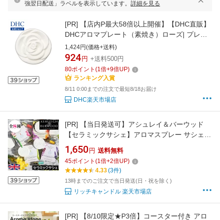
強翌日配送」ラベルを表示しています。
詳細を見る
[PR]
【店内P最大58倍以上開催】【DHC直販】
DHCアロマプレート（素焼き）ローズ| プレー
ト アロマストーン アロマグッズ ディフューザ
1,424円(価格+送料)
ー アロマディフューザー ストーン エッセンシ
924
円
+送料500円
ャルオイル アロマオイル 部屋 可愛い おしゃれ
80
ポイント
(
1
倍+
9
倍UP)
グッズ トイレ 素焼き
ランキング入賞
8/11 0:00までの注文で最短8/18お届け
DHC楽天市場店
[PR]
【当日発送可】アシュレイ＆バーウッド
【セラミックサシェ】アロマスプレー サシェ
ルームフレグランス 香りの調整 芳香剤 オシャ
1,650
円
送料無料
レ 手軽 フレグランススプレー
45
ポイント
(
1
倍+
2
倍UP)
Ashleigh&Burwood アシュレイバーウッド フレ
4.33
(3件)
グランス 就寝 不眠症 癒し ルームフレグランス
13時までのご注文で当日発送(日・祝を除く)
寝室 トイレ
リッチキャンドル 楽天市場店
[PR]
【8/10限定★P3倍】コースター付き アロ