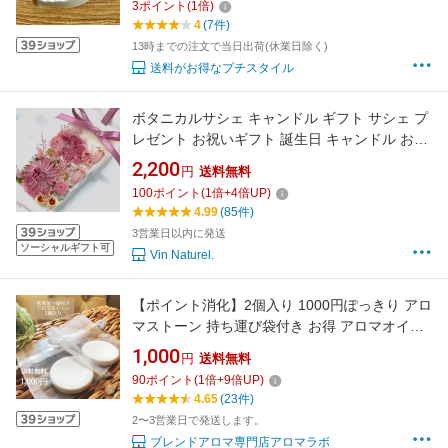
3
ポイント
(
1
倍)
ー ]【 定形外 送料無料 】+lt5+
4
(7件)
13時までの注文で当日出荷(休業日除く)
送料がお得なプチスタイル
ボタニカルサシェ キャンドル ギフト サシェ プ
レゼント お祝いギフト 誕生日 キャンドル おし
ゃれ 玄関 ろうそく アロマワックスサシェ アロ
2,200
円
送料無料
マサシェ キャンドルサシェ 火を使わないアロ
100
ポイント
(
1
倍+
4
倍UP)
マキャンドル 香り プリザーブドフラワー ドラ
4.99
(85件)
イフラワー 箱入り お祝い返し 送料無料
3営業日以内に発送
ソーシャルギフト可
Vin Naturel.
【ポイント消化】2個入り 1000円ぽっきり アロ
マストーン 持ち運び袋付き お得 アロマオイル
アロマプレート ディフューザー エッセンシャ
1,000
円
送料無料
ルオイル 香り アロマグッズ 持ち運び おしゃれ
90
ポイント
(
1
倍+
9
倍UP)
車 寝室 玄関 プレゼント ギフト 1000円ポッキ
4.65
(23件)
リ 便利グッズ 【送料無料 】
2〜3営業日で発送します。
ブレンドアロマ専門店アロマラボ