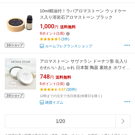
10ml精油付！ラバアロマストーン ウッドケー
ス入り溶岩石アロマストーン ブラック
1,000
円
送料無料
9
ポイント
(
1
倍)
5
(3件)
ルームフレグランスショップ
アロマストーン サヴァラン ドーナツ形 缶入り
かわいい おしゃれ 日本製 陶器 素焼き ホワイト
アロマディフューザー 直径約50mm x 高さ約
748
円
送料無料
8mm シンプル アロマ ストーン プレート 石 プ
6
ポイント
(
1
倍)
レゼント 精油 受け皿 エッセンシャルオイル 皿
4.57
(30件)
車にも 国産
12時までの注文で当日発送(休業日を除く)
雑貨イズム
1
/
20