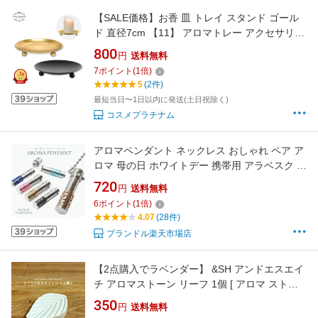
【SALE価格】お香 皿 トレイ スタンド ゴール
ド 直径7cm 【11】 アロマトレー アクセサリー
トレー 耐熱 立て トレイ おしゃれ アンティーク
800
円
送料無料
高さ1.5cm 小型 小さい お香立て 紙のお香 キャ
7
ポイント
(
1
倍)
ンドル パピエダルメニイ インテリア ゆうパケ
5
(2件)
ット 送料無料
最短当日〜1日以内に発送(土日祝除く)
コスメプラチナム
アロマペンダント ネックレス おしゃれ ペア ア
ロマ 母の日 ホワイトデー 携帯用 アラベスク ユ
ニセックス PR-AROMA【メール便 送料無料】
720
円
送料無料
6
ポイント
(
1
倍)
4.07
(28件)
プランドル楽天市場店
【2点購入でラベンダー】 &SH アンドエスエイ
チ アロマストーン リーフ 1個 [ アロマ ストー
ン アロマオイル アロマプレート ディフューザ
350
円
送料無料
ー エッセンシャルオイル アロマディフューザ