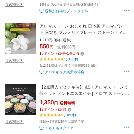
13時までの注文で当日出荷(休業日除く)
送料がお得なプチスタイル
アロマストーン おしゃれ 日本製 アロマプレー
ト 素焼き プルメリアプレート ストーンディフ
ューザー アロマディフューザー アロマグッズ
1,210円(価格+送料)
寝室 睡眠 安眠 アロマ 精油 エッセンシャルオイ
550
円
+送料660円
ル アロマオイル 染み込ませる 石 インテリア プ
10
ポイント
(
1
倍+
1
倍UP)
レゼント ギフト 持ち運び ミニ
4.42
(161件)
8/12 11:00までの注文で最短8/13お届け
アロマキュア楽天市場店
【2点購入でヒノキ油】 &SH アロマストーン 3
個セット アンドエスエイチ [ アロマ ストーン
アロマオイル アロマプレート ディフューザー
1,350
円
送料無料
エッセンシャルオイル 香り アロマグッズ おし
12
ポイント
(
1
倍)
ゃれ 寝室 プレゼント ギフト ]tg_smc +lt3+
4.5
(109件)
即日〜3営業日以内に出荷予定
くもくもスクエア