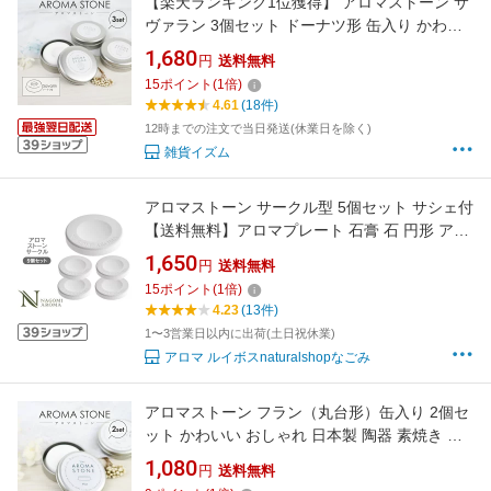
【楽天ランキング1位獲得】 アロマストーン サ
ヴァラン 3個セット ドーナツ形 缶入り かわい
い おしゃれ 日本製 陶器 素焼き ホワイト アロ
1,680
円
送料無料
マディフューザー 直径約50mm x 高さ約8mm
15
ポイント
(
1
倍)
シンプル プレート 石 プレゼント 精油 受け皿
4.61
(18件)
エッセンシャルオイル 皿 車 国産
12時までの注文で当日発送(休業日を除く)
雑貨イズム
アロマストーン サークル型 5個セット サシェ付
【送料無料】アロマプレート 石膏 石 円形 アロ
マグッズ アロマテラピー アロマオイル エッセ
1,650
円
送料無料
ンシャルオイル 精油 アロマディフューザー か
15
ポイント
(
1
倍)
わいい おしゃれ インテリア ホワイト
4.23
(13件)
1〜3営業日以内に出荷(土日祝休業)
アロマ ルイボスnaturalshopなごみ
アロマストーン フラン（丸台形）缶入り 2個セ
ット かわいい おしゃれ 日本製 陶器 素焼き ホ
ワイト アロマディフューザー 直径約50mm x
1,080
円
送料無料
高さ約8mm シンプル アロマ ストーン プレート