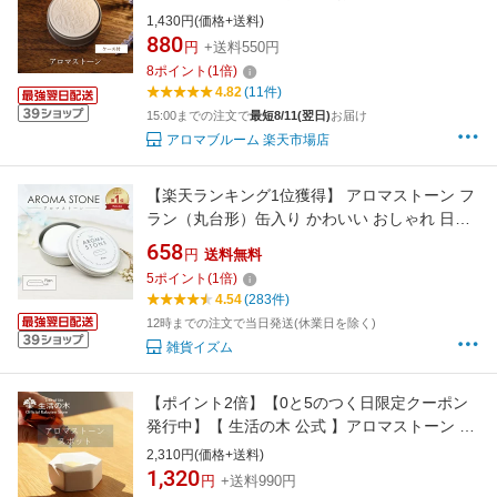
き ホワイト アロマディフューザー シンプル ア
1,430円(価格+送料)
ロマ ストーン プレート プレゼント 精油 受け皿
880
円
+送料550円
エッセンシャルオイル 皿 車 アロマプレート ケ
8
ポイント
(
1
倍)
ース
4.82
(11件)
15:00までの注文で
最短8/11(翌日)
お届け
アロマブルーム 楽天市場店
【楽天ランキング1位獲得】 アロマストーン フ
ラン（丸台形）缶入り かわいい おしゃれ 日本
製 陶器 素焼き ホワイト アロマディフューザー
658
円
送料無料
直径約50mm x 高さ約8mm シンプル アロマ ス
5
ポイント
(
1
倍)
トーン プレート 石 プレゼント 精油 受け皿 エ
4.54
(283件)
ッセンシャルオイル 皿 車にも 国産
12時までの注文で当日発送(休業日を除く)
雑貨イズム
【ポイント2倍】【0と5のつく日限定クーポン
発行中】【 生活の木 公式 】アロマストーン ス
ポット | 正規品 アロマオイル アロマ エッセン
2,310円(価格+送料)
シャルオイル 芳香器 インテリア リビング 寝室
1,320
円
+送料990円
おしゃれ 新生活 誕生日 プレゼント ずぼら