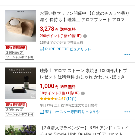
お買い物マラソン開催中 【自然のチカラで香り
漂う 長持ち 】珪藻土 アロマプレート アロマ ア
ロマストーン おしゃれ 国産 日本製 インテリア
3,278
円
送料無料
雑貨 玄関 デスク 枕元 トイレ 天然木 ウッドブ
290
ポイント
(
1
倍+
9
倍UP)
ロック アロマディフューザー 水なし 精油 ギフ
13時までのご注文で当日出荷
ト 癒し ギフト
PURE REFRE ピュアリフレ
ソーシャルギフト可
珪藻土 アロマ ストーン 素焼き 1000円以下 プ
レゼント 送料無料 おしゃれ かわいい ぽっきり
ポッキリ 1000円ポッキリ 1000円ぽっきり
1,000
円
送料無料
1000円 1,000円 1,000円ポッキリ 1,000円ぽっ
18
ポイント
(
1
倍+
1
倍UP)
きり サンキュー サンキューショップ 39 39ショ
4.67
(12件)
ップ 39(サンキュー)ショップ 珪藻土 アロマ
平日13時 土日祝10時迄注文で当日出荷
饗すコースター専門店りっぷうや
ソーシャルギフト可
【2点購入でラベンダー】 &SH アンドエスエイ
チ and Simple High Quality ロゴ アロマストー