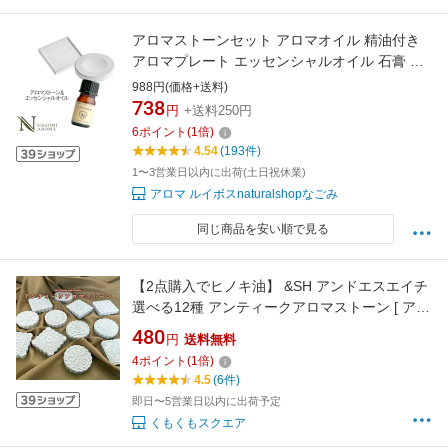
アロマストーンセット アロマオイル 精油付き
アロマプレート エッセンシャルオイル 石膏 サ
ークル型 スクエア型 ラベンダー オレンジ グレ
988円(価格+送料)
ープフルーツ ユーカリ ティートゥリー シダー
738
円
+送料250円
ウッド ペパーミント ギフト
6
ポイント
(
1
倍)
4.54
(193件)
1〜3営業日以内に出荷(土日祝休業)
アロマ ルイボスnaturalshopなごみ
同じ商品を安い順で見る
【2点購入でヒノキ油】 &SH アンドエスエイチ
選べる12種 アンティークアロマストーン [ アロ
マ ストーン アロマオイル エッセンシャルオイ
480
円
送料無料
ル プレート アロマディフューザー ディフュー
4
ポイント
(
1
倍)
ザー フレグランスオイル ]【 定形外 送料無料
4.5
(6件)
】tg_smc +lt5+
即日〜5営業日以内に出荷予定
くもくもスクエア