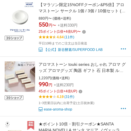
【マラソン限定15%OFFクーポン&P5倍】アロ
マストーン サークル 1個 / 3個 / 10個セット (直
径4.2×高さ0.6cm) [ アロマ ストーン アロマオ
880円〜 (価格+送料)
イル アロマプレート ディフューザー エッセン
550
円〜
+送料330円
シャルオイル 精油 ] SUPERFOOD LAB スーパ
25
ポイント
(
1
倍+
4
倍UP)
〜
ーフードラボ
4.64
(11件)
平日10時までのご注文は当日発送
【公式】新谷酵素/SUPERFOOD LAB
アロマストーン touki series おしゃれ アロマ グ
ッズ アロマグッズ 陶器 ギフト 石 日本製 ルー
ムフレグランス
1,220円(価格+送料)
990
円
+送料230円
45
ポイント
(
1
倍+
4
倍UP)
4.19
(31件)
1~3営業日以内に出荷予定(土日祝休業)
ease-aroma-shop
★ポイント10倍・割引クーポン★SANTA
MARIA NOVELLA サンタ マリア ノヴェッラ タ