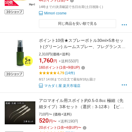
44
ポイント
(
1
倍)
〜
14時までの決済確認で当日出荷(土日祝除く)
Mimori cosme
同じ商品を安い順で見る
ポイント10倍★スプレーボトル30ml×5本セッ
ト(グリーン) ルームスプレー、フレグランスス
プレー等幅広く使用でき持ち運びに便利。(プラ
2,310円(価格+送料)
スチック容器/プラスチック製-PET/空ボトル/ア
1,760
円
+送料550円
ロマスプレー)
160
ポイント
(
1
倍+
9
倍UP)
4.79
(14件)
8/17 14:00までの注文で最短8/18お届け
マカダミ屋 楽天市場店
アロマオイル用スポイト約0.5-0.8cc 極細（先
細タイプ）3本セット（選択：3-12本）【ピペ
ット スポイト,先細スポイト、ディスポ（使い
710円〜 (価格+送料)
捨て）タイプ】【スポイド】メール便ポスト投
520
円〜
+送料190円
函
20
ポイント
(
1
倍+
4
倍UP)
〜