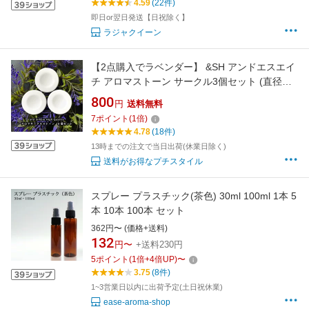
4.59
(22件)
即日or翌日発送【日祝除く】
ラジャクイーン
【2点購入でラベンダー】 &SH アンドエスエイ
チ アロマストーン サークル3個セット (直径
43mm高さ6mm)[ アロマ ストーン アロマオイ
800
円
送料無料
ル アロマプレート ディフューザー エッセンシ
7
ポイント
(
1
倍)
ャルオイル ]【 定形外 送料無料 】
4.78
(18件)
13時までの注文で当日出荷(休業日除く)
送料がお得なプチスタイル
スプレー プラスチック(茶色) 30ml 100ml 1本 5
本 10本 100本 セット
362円〜 (価格+送料)
132
円〜
+送料230円
5
ポイント
(
1
倍+
4
倍UP)
〜
3.75
(8件)
1~3営業日以内に出荷予定(土日祝休業)
ease-aroma-shop