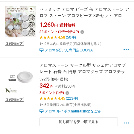
セラミック アロマ ビーズ 缶 アロマストーン ア
ロマ ストーン アロマビーズ 3缶セット アロマ
プレート 日本製
1,260
円
送料無料
55
ポイント
(
1
倍+
4
倍UP)
4.58
(50件)
1〜2日以内に発送予定(店舗休業日を除く)
アロマ&石けん専門店COONA
アロマストーン サークル型 サシェ付アロマプ
レート 石膏 石 円形 アロマグッズ アロマテラピ
ー アロマオイル エッセンシャルオイル 精油 ア
592円(価格+送料)
ロマディフューザー かわいい おしゃれ インテ
342
円
+送料250円
リア ホワイト ギフト プレゼント 香り 揮発 受
3
ポイント
(
1
倍)
け皿 オーガンジー 寝室 トイレ
4.45
(223件)
1〜3営業日以内に出荷(土日祝休業)
アロマ ルイボスnaturalshopなごみ
同じ商品を安い順で見る