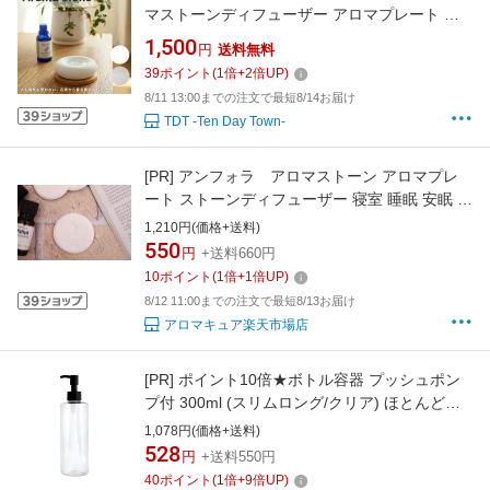
マストーンディフューザー アロマプレート ア
ロマ おしゃれ 愉しむ ストーン シンプル 石膏
1,500
円
送料無料
ルームフレグランス おやすみ 気分転換 リラッ
39
ポイント
(
1
倍+
2
倍UP)
クス
8/11 13:00までの注文で最短8/14お届け
TDT -Ten Day Town-
[PR]
アンフォラ アロマストーン アロマプレ
ート ストーンディフューザー 寝室 睡眠 安眠 日
本製 アロマ 精油 アロマオイル 染み込ませる 石
1,210円(価格+送料)
550
円
+送料660円
10
ポイント
(
1
倍+
1
倍UP)
8/12 11:00までの注文で最短8/13お届け
アロマキュア楽天市場店
[PR]
ポイント10倍★ボトル容器 プッシュポン
プ付 300ml (スリムロング/クリア) ほとんどの
洗面台の置台に丁度収まるサイズ (プラスチッ
1,078円(価格+送料)
ク/オイル対応/PET/空ボトル)
528
円
+送料550円
40
ポイント
(
1
倍+
9
倍UP)