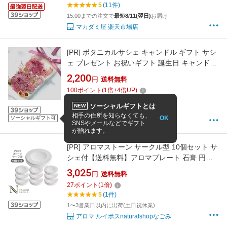
5
(11件)
15:00までの注文で
最短8/11(翌日)
お届け
マカダミ屋 楽天市場店
[PR]
ボタニカルサシェ キャンドル ギフト サシ
ェ プレゼント お祝いギフト 誕生日 キャンドル
おしゃれ 玄関 ろうそく アロマワックスサシェ
2,200
円
送料無料
アロマサシェ キャンドルサシェ 火を使わない
100
ポイント
(
1
倍+
4
倍UP)
アロマキャンドル 香り プリザーブドフラワー
4.99
(85件)
ドライフラワー 箱入り お祝い返し 送料無料
ソーシャルギフトとは
NEW
3営業日以内に発送
相手の住所を知らなくても、
OK
ソーシャルギフト可
Vin Naturel.
SNSやメールなどでギフト
が贈れます。
[PR]
アロマストーン サークル型 10個セット サ
シェ付【送料無料】アロマプレート 石膏 円形
アロマグッズ アロマテラピー アロマオイル エ
3,025
円
送料無料
ッセンシャルオイル 精油 アロマディフューザ
27
ポイント
(
1
倍)
ー かわいい おしゃれ インテリア ホワイト ギフ
5
(1件)
ト
1〜3営業日以内に出荷(土日祝休業)
アロマ ルイボスnaturalshopなごみ