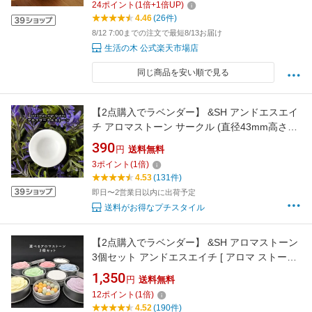
24
ポイント
(
1
倍+
1
倍UP)
4.46
(26件)
8/12 7:00までの注文で最短8/13お届け
生活の木 公式楽天市場店
同じ商品を安い順で見る
【2点購入でラベンダー】 &SH アンドエスエイ
チ アロマストーン サークル (直径43mm高さ
6mm)[ アロマ ストーン アロマオイル アロマプ
390
円
送料無料
レート ディフューザー エッセンシャルオイル ]
3
ポイント
(
1
倍)
【 定形外 送料無料 】
4.53
(131件)
即日〜2営業日以内に出荷予定
送料がお得なプチスタイル
【2点購入でラベンダー】 &SH アロマストーン
3個セット アンドエスエイチ [ アロマ ストーン
アロマオイル アロマプレート ディフューザー
1,350
円
送料無料
エッセンシャルオイル 香り アロマグッズ おし
12
ポイント
(
1
倍)
ゃれ 寝室 プレゼント ギフト ]tg_smc +lt3+
4.52
(190件)