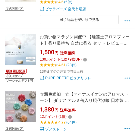
4.6
(5件)
ビオラバーズ 楽天市場店
同じ商品を安い順で見る
お買い物マラソン開催中 【珪藻土アロマプレー
ト】香り長持ち 自然に香る セット レビュープ
レゼント有 珪藻土 アロマプレート アロマスト
1,500
円
送料無料
ーン おしゃれ 日本製 素焼き インテリア 玄関
130
ポイント
(
1
倍+
9
倍UP)
デスク トイレ アロマディフューザー 水を使わ
4.61
(23件)
ない ギフト 癒し
13時までのご注文で当日出荷
PURE REFRE ピュアリフレ
ソーシャルギフト可
☆新色追加！☆【マイナスイオンのアロマスト
ーン】 ダリア アルミ缶入り現代漆喰 日本製 調
湿 消臭 抗菌性 抗ウイルス性ハンドメイド イン
1,380
円
送料無料
テリア ギフト プレゼント花 軽い 持ち運びに便
12
ポイント
(
1
倍)
利 安心素材 全9色 送料無料
4.77
(64件)
ゾノストーン