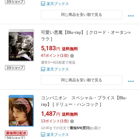
楽天ブックス
同じ商品を安い順で見る
可愛い悪魔【Blu-ray】 [ クロード・オータン=
ララ ]
5,183
円
送料無料
47
ポイント
(
1
倍)
通常3〜9日程度で発送
楽天ブックス
同じ商品を安い順で見る
コンパニオン スペシャル・プライス【Blu-
ray】 [ ドリュー・ハンコック ]
1,487
円
送料無料
13
ポイント
(
1
倍)
12:00までの注文で
最短8/9(翌日)
お届け
楽天ブックス