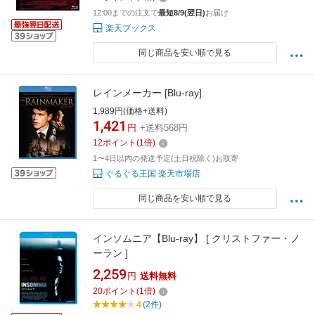
12:00までの注文で
最短8/9(翌日)
お届け
楽天ブックス
同じ商品を安い順で見る
レインメーカー [Blu-ray]
1,989円(価格+送料)
1,421
円
+送料568円
12
ポイント
(
1
倍)
1〜4日以内の発送予定(土日祝除く)お取寄
ぐるぐる王国 楽天市場店
同じ商品を安い順で見る
インソムニア【Blu-ray】 [ クリストファー・ノ
ーラン ]
2,259
円
送料無料
20
ポイント
(
1
倍)
4
(2件)