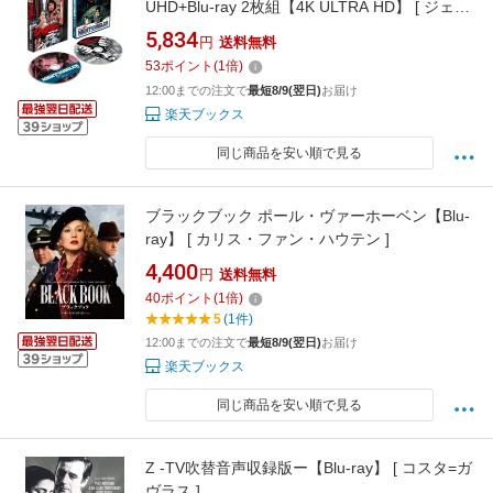
UHD+Blu-ray 2枚組【4K ULTRA HD】 [ ジェー
ムズ・ブローリン ]
5,834
円
送料無料
53
ポイント
(
1
倍)
12:00までの注文で
最短8/9(翌日)
お届け
楽天ブックス
同じ商品を安い順で見る
ブラックブック ポール・ヴァーホーベン【Blu-
ray】 [ カリス・ファン・ハウテン ]
4,400
円
送料無料
40
ポイント
(
1
倍)
5
(1件)
12:00までの注文で
最短8/9(翌日)
お届け
楽天ブックス
同じ商品を安い順で見る
Z -TV吹替音声収録版ー【Blu-ray】 [ コスタ=ガ
ヴラス ]