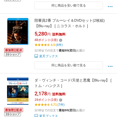
同じ商品を安い順で見る
陪審員2番 ブルーレイ＆DVDセット(2枚組)
【Blu-ray】 [ ニコラス・ホルト ]
5,280
円
送料無料
48
ポイント
(
1
倍)
4.5
(4件)
12:00までの注文で
最短8/9(翌日)
お届け
楽天ブックス
同じ商品を安い順で見る
ダ・ヴィンチ・コード/天使と悪魔【Blu-ray】 [
トム・ハンクス ]
2,178
円
送料無料
19
ポイント
(
1
倍)
4.71
(7件)
12:00までの注文で
最短8/9(翌日)
お届け
楽天ブックス