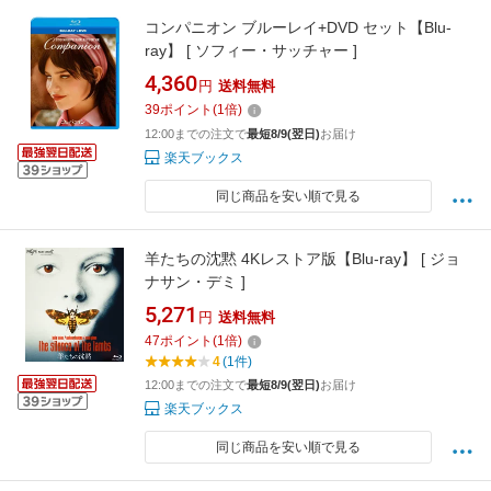
コンパニオン ブルーレイ+DVD セット【Blu-
ray】 [ ソフィー・サッチャー ]
4,360
円
送料無料
39
ポイント
(
1
倍)
12:00までの注文で
最短8/9(翌日)
お届け
楽天ブックス
同じ商品を安い順で見る
羊たちの沈黙 4Kレストア版【Blu-ray】 [ ジョ
ナサン・デミ ]
5,271
円
送料無料
47
ポイント
(
1
倍)
4
(1件)
12:00までの注文で
最短8/9(翌日)
お届け
楽天ブックス
同じ商品を安い順で見る