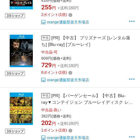
435円(価格+送料)
255
円
+送料180円
2
ポイント
(
1
倍)
orange通販部楽天市場店
[PR]
【中古】 プリズナーズ [レンタル落
中古
ち] [Blu-ray] [ブルーレイ]
中古品-可
909円(価格+送料)
729
円
+送料180円
6
ポイント
(
1
倍)
orange通販部楽天市場店
[PR]
【バーゲンセール】【中古】Blu-
中古
ray▼コンテイジョン ブルーレイディスク レン
タル落ち
中古品-良い
382円(価格+送料)
202
円
+送料180円
1
ポイント
(
1
倍)
orange通販部楽天市場店