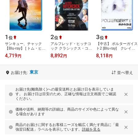
1
2
3
位
位
位
サンキュー、チャック
アルフレッド・ヒッチコ
【中古】 ポルターガイス
【Blu-ray】 [ トム・ヒド
ック クラシックス・コレ
ト2 [Blu-ray] クレイ
ルストン ]
クション 4K Ultra HD+ブ
グ・T・ネルソン、ジョ
4,719
8,892
8,118
円
円
円
ルーレイ【4K ULTRA
ベス・ウィリアムズ、ヘ
HD】 [ アン…
ザー・オル…
東京
お届け先:
並べ替え
お届け先(離島除く)への最安送料とお届け日を表示していま
す。 お届け日は目安のため、正確な情報は注文画面でご確認
ください。
価格や送料、納期等の詳細は、商品のサイズや色によって異な
る場合があります
商品のお届けに関するお客様ニーズを幅広く満たす商品に「最
強翌日配送」ラベルを表示しています。
詳細を見る