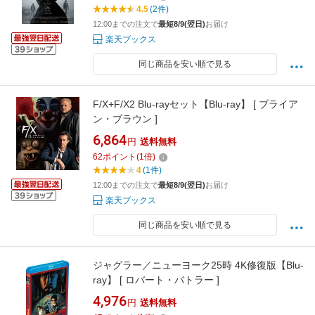
4.5
(2件)
12:00までの注文で
最短8/9(翌日)
お届け
楽天ブックス
同じ商品を安い順で見る
F/X+F/X2 Blu-rayセット【Blu-ray】 [ ブライア
ン・ブラウン ]
6,864
円
送料無料
62
ポイント
(
1
倍)
4
(1件)
12:00までの注文で
最短8/9(翌日)
お届け
楽天ブックス
同じ商品を安い順で見る
ジャグラー／ニューヨーク25時 4K修復版【Blu-
ray】 [ ロバート・バトラー ]
4,976
円
送料無料