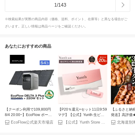
1
/
143
※検索結果が実際の商品内容（価格、送料、ポイント、在庫等）と異なる場合がご
ざいます。正しい情報は商品ページをご確認ください。
あなたにおすすめの商品
【クーポン利用で109,800円
【P20％還元+セット11日9:59
【ふるさと納
8/4 20:00~】EcoFlow ポータ
マデ】【公式】Yunth 生ビタ
発送】高評価★4
ブル電源 ソーラーパネル セッ
ミンC 美白美容液 1ml×28包 |
やわらか 牛タン
EcoFlow公式楽天市場店
【公式】Yunth Store 楽天市場店
北海道別
ト DELTA 3 Plus
美容液 ビタミンC 導入美容液
2.4kg（ 厚切
1024Wh+220W 軽量両面ソー
先行美容液 ブースター 美白
るさと納税 牛