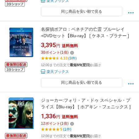
楽天ブックス
同じ商品を安い順で見る
名探偵ポアロ：ベネチアの亡霊 ブルーレイ
+DVDセット【Blu-ray】 [ ケネス・ブラナー ]
3,395
円
送料無料
30
ポイント
(
1
倍)
4.33
(3件)
12:00までの注文で
最短8/9(翌日)
お届け
楽天ブックス
同じ商品を安い順で見る
ジョーカー:フォリ・ア・ドゥ スペシャル・プ
ライス【Blu-ray】 [ ホアキン・フェニックス ]
1,336
円
送料無料
12
ポイント
(
1
倍)
5
(1件)
12:00までの注文で
最短8/9(翌日)
お届け