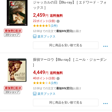
ジャッカルの日【Blu-ray】 [ エドワード・フォ
ックス ]
2,459
円
送料無料
22
ポイント
(
1
倍)
5
(1件)
12:00までの注文で
最短8/9(翌日)
お届け
楽天ブックス
同じ商品を安い順で見る
探偵マーロウ【Blu-ray】 [ ニール・ジョーダン
]
4,449
円
送料無料
40
ポイント
(
1
倍)
4
(1件)
12:00までの注文で
最短8/9(翌日)
お届け
楽天ブックス
同じ商品を安い順で見る