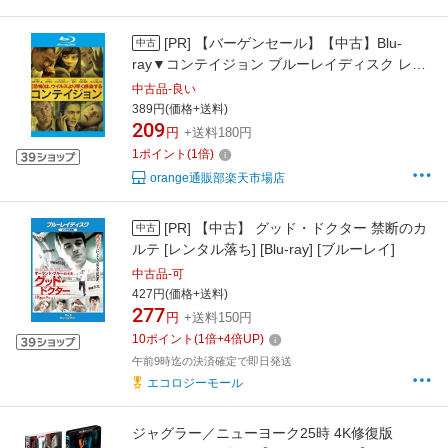
[PR]
【バーゲンセール】【中古】Blu-
中古
ray▼コンテイジョン ブルーレイディスク レン
タル落ち
中古品-良い
389円(価格+送料)
209
円
+送料180円
1
ポイント
(
1
倍)
orange通販部楽天市場店
[PR]
【中古】 グッド・ドクター 禁断のカ
中古
ルテ [レンタル落ち] [Blu-ray] [ブルーレイ]
中古品-可
427円(価格+送料)
277
円
+送料150円
10
ポイント
(
1
倍+
4
倍UP)
午前9時迄の決済確定で即日発送
エコロジーモール
ジャグラー／ニューヨーク25時 4K修復版