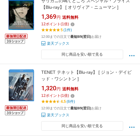
ザリガニの鳴くところ スペシャル・プライス
【Blu-ray】 [ オリヴィア・ニューマン ]
1,369
円
送料無料
12
ポイント
(
1
倍)
5
(1件)
12:00までの注文で
最短8/9(翌日)
お届け
楽天ブックス
同じ商品を安い順で見る
TENET テネット【Blu-ray】 [ ジョン・デイビ
ッド・ワシントン ]
1,320
円
送料無料
12
ポイント
(
1
倍)
4.5
(6件)
12:00までの注文で
最短8/9(翌日)
お届け
楽天ブックス
同じ商品を安い順で見る