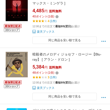
マックス・ミンゲラ ]
4,485
円
送料無料
40
ポイント
(
1
倍)
4
(1件)
12:00までの注文で
最短8/9(翌日)
お届け
楽天ブックス
同じ商品を安い順で見る
暗殺者のメロディ ジョセフ・ロージー【Blu-
ray】 [ アラン・ドロン ]
5,384
円
送料無料
48
ポイント
(
1
倍)
3
(1件)
12:00までの注文で
最短8/9(翌日)
お届け
楽天ブックス
同じ商品を安い順で見る