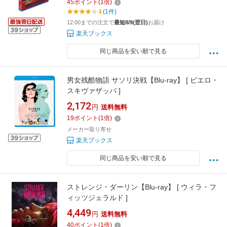
45
ポイント
(
1
倍)
4
(1件)
12:00までの注文で
最短8/9(翌日)
お届け
楽天ブックス
同じ商品を安い順で見る
男女残酷物語 サソリ決戦【Blu-ray】 [ ピエロ・
スキヴァザッパ ]
2,172
円
送料無料
19
ポイント
(
1
倍)
メーカー取り寄せ
楽天ブックス
同じ商品を安い順で見る
ストレンジ・ダーリン【Blu-ray】 [ ウィラ・フ
ィッツジェラルド ]
4,449
円
送料無料
40
ポイント
(
1
倍)