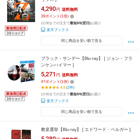
4,290
円
送料無料
39
ポイント
(
1
倍)
12:00までの注文で
最短8/9(翌日)
お届け
楽天ブックス
同じ商品を安い順で見る
ブラック・サンデー【Blu-ray】 [ ジョン・フラ
ンケンハイマー ]
5,271
円
送料無料
47
ポイント
(
1
倍)
4.5
(2件)
12:00までの注文で
最短8/9(翌日)
お届け
楽天ブックス
同じ商品を安い順で見る
教皇選挙【Blu-ray】 [ エドワード・ベルガー ]
5,280