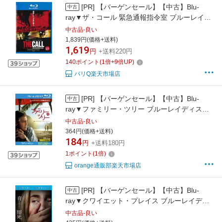
[PR]
【バーゲンセール】【中古】Blu-
中古
ray▼ザ・コール 緊急通報指令室 ブルーレイデ
ィスク レンタル落ち
中古品-良い
1,839円(価格+送料)
1,619
円
+送料220円
140
ポイント
(
1
倍+
9
倍UP)
バリQ楽天市場店
[PR]
【バーゲンセール】【中古】Blu-
中古
ray▼ファミリー・ツリー ブルーレイディスク
レンタル落ち
中古品-良い
364円(価格+送料)
184
円
+送料180円
1
ポイント
(
1
倍)
orange通販部楽天市場店
[PR]
【バーゲンセール】【中古】Blu-
中古
ray▼クワイエット・プレイス ブルーレイディ
スク レンタル落ち
中古品-良い