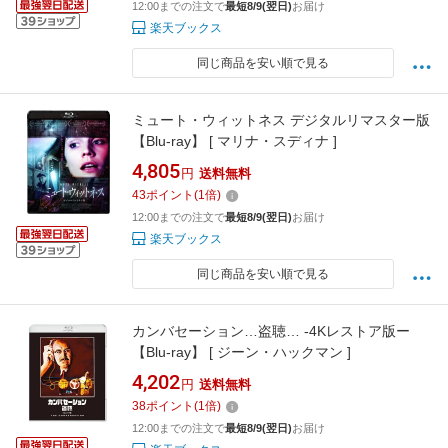
12:00までの注文で
最短8/9(翌日)
お届け
楽天ブックス
同じ商品を安い順で見る
ミュート・ウィットネス デジタルリマスター版
【Blu-ray】 [ マリナ・スディナ ]
4,805
円
送料無料
43
ポイント
(
1
倍)
12:00までの注文で
最短8/9(翌日)
お届け
楽天ブックス
同じ商品を安い順で見る
カンバセーション…盗聴… -4Kレストア版ー
【Blu-ray】 [ ジーン・ハックマン ]
4,202
円
送料無料
38
ポイント
(
1
倍)
12:00までの注文で
最短8/9(翌日)
お届け