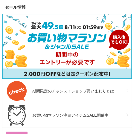
ラーパネル 大容量 長寿命 家
ランキング おすすめ スキンケ
牛肉 焼肉 焼
セール情報
庭用 蓄電池 太陽光発電 急速
ア | ユンス ゆんす
税 訳あり お肉
充電 キャンプ 停電 防災グッ
あり 人気 ラ
ズ 節電 エコフロー
別海町 ）（ク
ィング対象）
期間限定のチャンス！ショップ買いまわりとは
お買い物マラソン注目アイテムSALE開催中