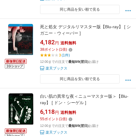
同じ商品を安い順で見る
死と処女 デジタルリマスター版【Blu-ray】 [ シ
ガニー・ウィーバー ]
4,182
円
送料無料
38
ポイント
(
1
倍)
3
(1件)
12:00までの注文で
最短8/9(翌日)
お届け
楽天ブックス
同じ商品を安い順で見る
白い肌の異常な夜＜ニューマスター版＞【Blu-
ray】 [ ドン・シーゲル ]
6,118
円
送料無料
55
ポイント
(
1
倍)
12:00までの注文で
最短8/9(翌日)
お届け
楽天ブックス