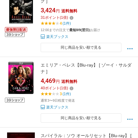
ク ]
3,424
円
送料無料
31
ポイント
(
1
倍)
4
(1件)
12:00までの注文で
最短8/9(翌日)
お届け
楽天ブックス
同じ商品を安い順で見る
エミリア・ペレス【Blu-ray】 [ ゾーイ・サルダ
ナ ]
4,469
円
送料無料
40
ポイント
(
1
倍)
3
(1件)
通常3〜9日程度で発送
楽天ブックス
同じ商品を安い順で見る
スパイラル：ソウ オールリセット【Blu-ray】 [