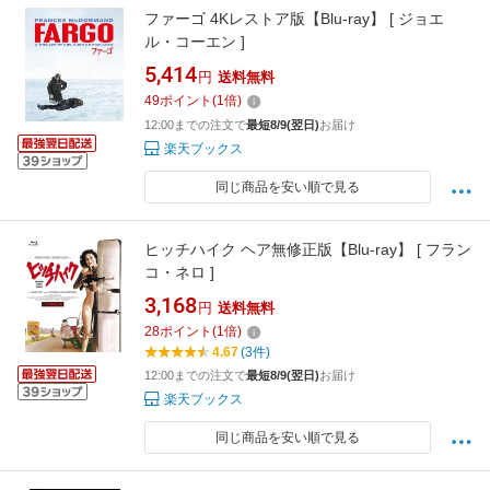
ファーゴ 4Kレストア版【Blu-ray】 [ ジョエ
ル・コーエン ]
5,414
円
送料無料
49
ポイント
(
1
倍)
12:00までの注文で
最短8/9(翌日)
お届け
楽天ブックス
同じ商品を安い順で見る
ヒッチハイク ヘア無修正版【Blu-ray】 [ フラン
コ・ネロ ]
3,168
円
送料無料
28
ポイント
(
1
倍)
4.67
(3件)
12:00までの注文で
最短8/9(翌日)
お届け
楽天ブックス
同じ商品を安い順で見る