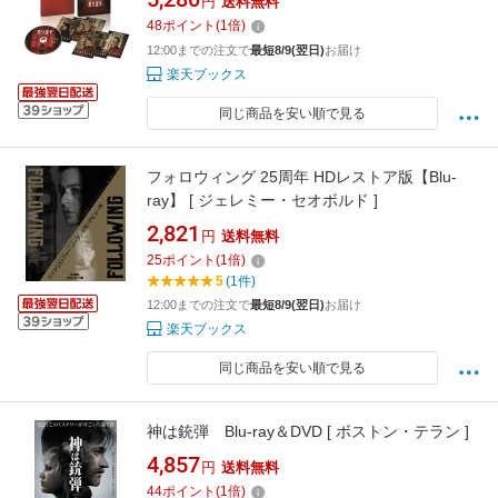
円
送料無料
48
ポイント
(
1
倍)
12:00までの注文で
最短8/9(翌日)
お届け
楽天ブックス
同じ商品を安い順で見る
フォロウィング 25周年 HDレストア版【Blu-
ray】 [ ジェレミー・セオボルド ]
2,821
円
送料無料
25
ポイント
(
1
倍)
5
(1件)
12:00までの注文で
最短8/9(翌日)
お届け
楽天ブックス
同じ商品を安い順で見る
神は銃弾 Blu-ray＆DVD [ ボストン・テラン ]
4,857
円
送料無料
44
ポイント
(
1
倍)