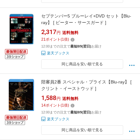
セプテンバー5 ブルーレイ+DVD セット【Blu-
ray】 [ ピーター・サースガード ]
2,317
円
送料無料
21
ポイント
(
1
倍)
12:00までの注文で
最短8/9(翌日)
お届け
楽天ブックス
同じ商品を安い順で見る
陪審員2番 スペシャル・プライス【Blu-ray】 [
クリント・イーストウッド ]
1,588
円
送料無料
14
ポイント
(
1
倍)
12:00までの注文で
最短8/9(翌日)
お届け
楽天ブックス
同じ商品を安い順で見る