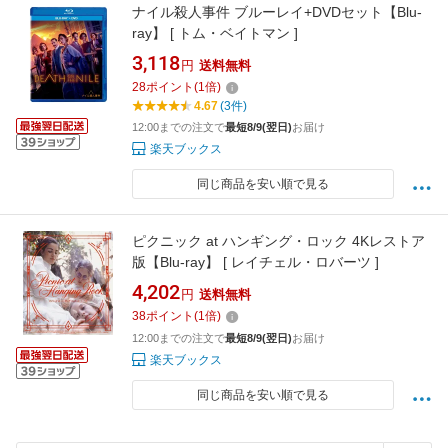
ナイル殺人事件 ブルーレイ+DVDセット【Blu-
ray】 [ トム・ベイトマン ]
3,118
円
送料無料
28
ポイント
(
1
倍)
4.67
(3件)
12:00までの注文で
最短8/9(翌日)
お届け
楽天ブックス
同じ商品を安い順で見る
ピクニック at ハンギング・ロック 4Kレストア
版【Blu-ray】 [ レイチェル・ロバーツ ]
4,202
円
送料無料
38
ポイント
(
1
倍)
12:00までの注文で
最短8/9(翌日)
お届け
楽天ブックス
同じ商品を安い順で見る