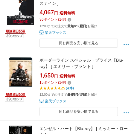
ステイン ]
4,067
円
送料無料
36
ポイント
(
1
倍)
12:00までの注文で
最短8/9(翌日)
お届け
楽天ブックス
同じ商品を安い順で見る
ボーダーライン スペシャル・プライス【Blu-
ray】 [ エミリー・ブラント ]
1,650
円
送料無料
15
ポイント
(
1
倍)
4.25
(4件)
12:00までの注文で
最短8/9(翌日)
お届け
楽天ブックス
同じ商品を安い順で見る
エンゼル・ハート【Blu-ray】 [ ミッキー・ロー