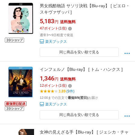
男女残酷物語 サソリ決戦【Blu-ray】 [ ピエロ・
スキヴァザッパ ]
5,183
円
送料無料
47
ポイント
(
1
倍)
通常3〜9日程度で発送
楽天ブックス
同じ商品を安い順で見る
インフェルノ【Blu-ray】 [ トム・ハンクス ]
1,346
円
送料無料
12
ポイント
(
1
倍)
3.89
(9件)
12:00までの注文で
最短8/9(翌日)
お届け
楽天ブックス
同じ商品を安い順で見る
女神の見えざる手【Blu-ray】 [ ジェシカ・チャ