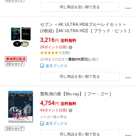
同じ商品を安い順で見る
セブン ＜4K ULTRA HD&ブルーレイセット＞
(2枚組)【4K ULTRA HD】 [ ブラッド・ピット ]
3,216
円
送料無料
29
ポイント
(
1
倍)
5
(1件)
12:00までの注文で
最短8/9(翌日)
お届け
楽天ブックス
同じ商品を安い順で見る
鵞鳥湖の夜【Blu-ray】 [ フー・ゴー ]
4,754
円
送料無料
43
ポイント
(
1
倍)
メーカー取り寄せ
楽天ブックス
同じ商品を安い順で見る