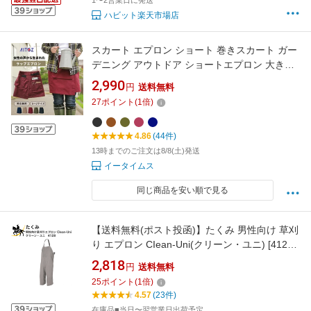
1〜2営業日に発送
ハビット楽天市場店
スカート エプロン ショート 巻きスカート ガー
デニング アウトドア ショートエプロン 大きい
サイズ 業務用 作業用 ラップエプロン ラップス
2,990
円
送料無料
カート レディース メンズ シンプル 無地 DIY
27
ポイント
(
1
倍)
収納 ストレッチ 伸縮性 ギャルソン
4.86
(44件)
13時までのご注文は8/8(土)発送
イータイムス
同じ商品を安い順で見る
【送料無料(ポスト投函)】たくみ 男性向け 草刈
り エプロン CIean-Uni(クリーン・ユニ) [4128]
(/AN)
2,818
円
送料無料
25
ポイント
(
1
倍)
4.57
(23件)
在庫品■当日〜翌営業日出荷予定