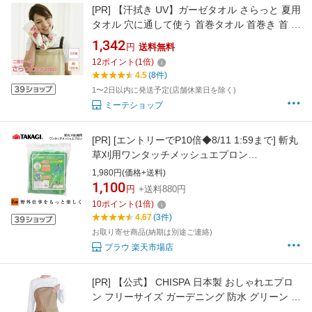
[PR]
【汗拭き UV】ガーゼタオル さらっと 夏用
タオル 穴に通して使う 首巻タオル 首巻き 首 日
焼け止め おしゃれ タオル ガーゼタオル ガーデ
1,342
円
送料無料
ニング 紫外線対策 マフラータオル UVタオル
12
ポイント
(
1
倍)
熱中症対策 汗拭き ガーゼ タオルマフラー ウォ
4.5
(8件)
ーキングタオル プレゼント 日本製
1〜2日以内に発送予定(店舗休業日を除く)
ミーテショップ
[PR]
[エントリーでP10倍◆8/11 1:59まで] 斬丸
草刈用ワンタッチメッシュエプロン
【4907052762008】農作業 草刈り
1,980円(価格+送料)
1,100
円
+送料880円
10
ポイント
(
1
倍)
4.67
(3件)
お取り寄せ商品(納期は別途ご連絡)
プラウ 楽天市場店
[PR]
【公式】 CHISPA 日本製 おしゃれエプロ
ン フリーサイズ ガーデニング 防水 グリーン カ
ーキ 撥水 防水加工 丈夫 長持ち【代引き対象】