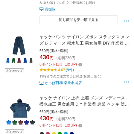
8/10 8:00までの注文で最短8/12お届け
買援隊
同じ商品を安い順で見る
ヤッケ パンツ ナイロン ズボン スラックス メン
ズ レディース 撥水加工 男女兼用 DIY 作業着 農
業 ペンキ 塗装 工場 掃除 上下別売 ナイロンパ
660円(価格+送料)
ンツ 農作業 畑 かっぱ日和 【2着までメール便
430
円
+送料230円
対応】
6
ポイント
(
1
倍+
1
倍UP)
4.67
(9件)
13時までのご注文で当日発送(休業日除く)
かっぱ日和 楽天市場店
ヤッケ ナイロン 上衣 上着 メンズ レディース
撥水加工 男女兼用 DIY 作業着 農業 ペンキ 塗装
工場 掃除 上下別売 ナイロンヤッケ 農作業 畑
660円(価格+送料)
かっぱ日和 【2着までメール便対応】
430
円
+送料230円
6
ポイント
(
1
倍+
1
倍UP)