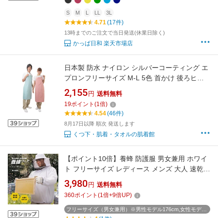
S
M
L
LL
3L
4.71
(17件)
13時までのご注文で当日発送(休業日除く)
かっぱ日和 楽天市場店
日本製 防水 ナイロン シルバーコーティング エ
プロンフリーサイズ M-L 5色 首かけ 後ろヒモ
撥水 軽い 軽量 レディース クリニック お弁当屋
2,155
円
送料無料
美容院 介護 介助 入浴 トリマー ペットサロン
19
ポイント
(
1
倍)
汚れにくい 丈夫 調理 水仕事 前掛け 30代 40代
4.54
(46件)
50代 ギフト 送料無料
8月17日以降 順次 発送します
くつ下・肌着・タオルの肌着館
【ポイント10倍】養蜂 防護服 男女兼用 ホワイ
ト フリーサイズ レディース メンズ 大人 速乾
ガーデニング 畑仕事 ミツバチ 蜂よけ 防虫 虫よ
3,980
円
送料無料
け ネット 養蜂 お墓参り 蜂 防護服 養蜂ウェア
360
ポイント
(
1
倍+
9
倍UP)
養蜂家 養蜂服 VG-002
フリーサイズ（男女兼用）※男性モデル176cm,女性モデル168cm