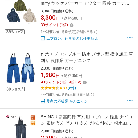
miffy ヤッケ パーカー アウター 園芸 ガーデニ
ング 農作業 掃除 DIY 仕事 レディース AITOZ
3,980円(価格+送料)
3,300
円
+送料680円
30
ポイント
(
1
倍)
1〜3日以内に発送予定(店舗休日除く)
エプロン、仕事着のお仕事商店
作業エプロン ブルー 防水 ズボン型 撥水加工 草
刈り 農作業 ガーデニング
2,330円(価格+送料)
1,980
円
+送料350円
90
ポイント
(
1
倍+
4
倍UP)
4.33
(6件)
4〜7日以内に発送(土日祝日を除く)
農家の応援隊 かわニャン
SHINGU 新宮商行 草刈用 エプロン 軽量 ナイロ
ン 素材 草刈 草刈り 芝刈 刈払 刈払い 撥水加工
ファスナーポケット付き 作業性に優れるズボン
2,800円(価格+送料)
形状 DIY 薪 薪割 薪ストーブ アクセサリー 農業
2,200