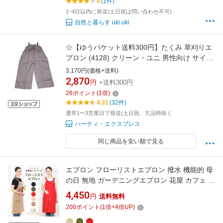
4
(1件)
1~4日以内に発送(土日祝は問い合わせ不可)
自然と暮らす uki uki
☆【ゆうパケット送料300円】たくみ 草刈りエ
プロン (4128) クリーン・ユニ 男性向け サイズ
フリー ポケット付 メンズ 作業着
3,170円(価格+送料)
2,870
円
+送料300円
26
ポイント
(
1
倍)
4.31
(32件)
通常1〜3営業日で発送(土日祝、欠品時除く
ハーティ・エクスプレス
同じ商品を安い順で見る
エプロン フローリストエプロン 撥水 機能的 母
の日 無地 ガーデニングエプロン 花屋 カフェ 敬
老の日 誕生日 プレゼント ギフト 実用的 ユニフ
4,450
円
送料無料
ォーム シワになりにくい ノーアイロン 肩こり
200
ポイント
(
1
倍+
4
倍UP)
日本製 新生活 おしゃれ