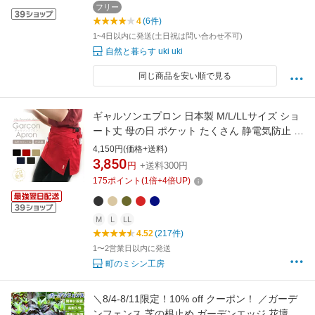
カーキ G-007
フリー
4
(6件)
1~4日以内に発送(土日祝は問い合わせ不可)
自然と暮らす uki uki
同じ商品を安い順で見る
ギャルソンエプロン 日本製 M/L/LLサイズ ショ
ート丈 母の日 ポケット たくさん 静電気防止 カ
フェエプロン お尻が隠れるエプロン ユニフォ
4,150円(価格+送料)
ーム 業務用 LIETO プレゼント 美容師 スタイリ
3,850
円
+送料300円
スト トリマー ガーデニング 散歩 ユニホーム 制
175
ポイント
(
1
倍+
4
倍UP)
服 大掃除
M
L
LL
4.52
(217件)
1〜2営業日以内に発送
町のミシン工房
＼8/4-8/11限定！10% off クーポン！ ／ガーデ
ンフェンス 芝の根止め ガーデンエッジ 花壇の