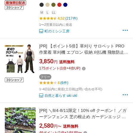
ム 制服 大掃除
M
L
LL
4.52
(217件)
1〜2営業日以内に発送
町のミシン工房
[PR]
【ポイント5倍】草刈り サロペット PRO
作業着 草刈機 エプロン 収納 刈払機 飛散防止
軽量 ガーデニング ウェア つなぎ 服 園芸 草取
3,850
円
送料無料
り 草刈り 服装 便利 グッズ 庭仕事 疲労軽減 暑
175
ポイント
(
1
倍+
4
倍UP)
さ 暑さ対策 安全 除草 大きいサイズ フリー ツ
ナギ カーキ G-007
フリー
4
(6件)
1~4日以内に発送(土日祝は問い合わせ不可)
自然と暮らす uki uki
[PR]
＼8/4-8/11限定！10% off クーポン！ ／ガ
ーデンフェンス 芝の根止め ガーデンエッジ 花
壇の土止め L字型 ガーデニング 花壇 柵 フリー
2,580
円〜
送料無料
デザインエッジ 人工芝の仕切り 園芸用品 砂利
46
ポイント
(
1
倍+
1
倍UP)
〜