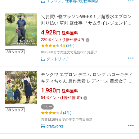
エプロン、仕事着のお仕事商店
＼お買い物マラソンWEEK！／超撥水エプロン
刈り払い 草刈 庭仕事 「サムライレジェンド快
適作業エプロン」ナイロン製 通気性 蒸れ防止
4,928
円
送料無料
暑さ防止 フリーサイズ
220
ポイント
(
1
倍+
4
倍UP)
4.5
(2件)
8/9 9:00までの注文で最短8/11お届け
グッドリッチ
モンクワ エプロン デニム ロング ハローキティ
キティちゃん 農作業着 レディース 農業女子 ガ
ーデニング monkuwa MKK21101【1枚までネコ
1,980
円
送料無料
ポス対応】【あす楽対応】
54
ポイント
(
1
倍+
2
倍UP)
フリー
4
(4件)
営業日16時までの注文で当日発送
craftworks