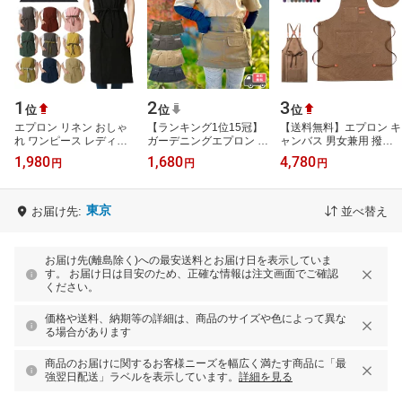
1
2
3
位
位
位
エプロン リネン おしゃ
【ランキング1位15冠】
【送料無料】エプロン キ
れ ワンピース レディー
ガーデニングエプロン の
ャンバス 男女兼用 撥水
ス メンズ 北欧 保育士 カ
らスタイル マルチポケッ
ガーデンエプロン 作業
1,980
1,680
4,780
円
円
円
フェ 仕事用 ロング丈 大
トエプロン NS-947 ショ
カフェ 図工 ガーデニン
きいサ…
ート丈 …
グ 防水…
東京
お届け先:
並べ替え
お届け先(離島除く)への最安送料とお届け日を表示していま
す。 お届け日は目安のため、正確な情報は注文画面でご確認
ください。
価格や送料、納期等の詳細は、商品のサイズや色によって異な
る場合があります
商品のお届けに関するお客様ニーズを幅広く満たす商品に「最
強翌日配送」ラベルを表示しています。
詳細を見る