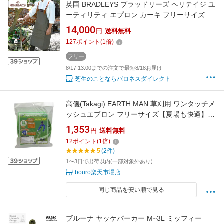
英国 BRADLEYS ブラッドリーズ ヘリテイジ ユ
ーティリティ エプロン カーキ フリーサイズ ギ
フト ガーデンエプロン ワークエプロン 畑仕事
14,000
円
送料無料
おしゃれ
127
ポイント
(
1
倍)
フリー
8/17 13:00までの注文で最短8/18お届け
芝生のことならバロネスダイレクト
高儀(Takagi) EARTH MAN 草刈用 ワンタッチメ
ッシュエプロン フリーサイズ【夏場も快適】
【ワンタッチ脱着】 草刈りエプロン 草刈り道
1,353
円
送料無料
具 前掛け 作業用 園芸用 ガーデニング 庭作業
12
ポイント
(
1
倍)
農作業
5
(2件)
1〜3日で出荷以内(一部対象外あり)
bouro楽天市場店
同じ商品を安い順で見る
ブルーナ ヤッケパーカー M~3L ミッフィー