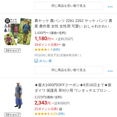
同じ商品を安い順で見る
農ヤッケ 農パンツ 2261 2262 ヤッケ パンツ 農
業 農作業 女性 女性用 可愛い おしゃれかわいい
上着 柄 柄物 作業 レディース ゆったり 上下別
1,430円〜 (価格+送料)
売り 作業服 作業着 ガーデニング 農ヤッケ 農パ
1,180
円〜
+送料250円
ンツ 女性用ヤッケ おしゃれヤッケ かわいいヤ
10
ポイント
(
1
倍)
〜
ッケ
4
(6件)
5日以内に発送予定(店舗休業日除く)
みらい屋
同じ商品を安い順で見る
★最大1000円OFFクーポン★8月16日まで★新
ダイワ 保護具 草刈り用 ワンタッチエプロン
DT002403 【やまびこ YAMABIKO 新ダイワ
3,223円(価格+送料)
SHINDAIWA 保護具 草刈り用 ワンタッチエプロ
2,343
円
+送料880円
ン DT002403 刈払機 刈払い機 草刈機 草刈り
21
ポイント
(
1
倍)
機】【おしゃれ おすすめ】[CB99]
4.33
(3件)