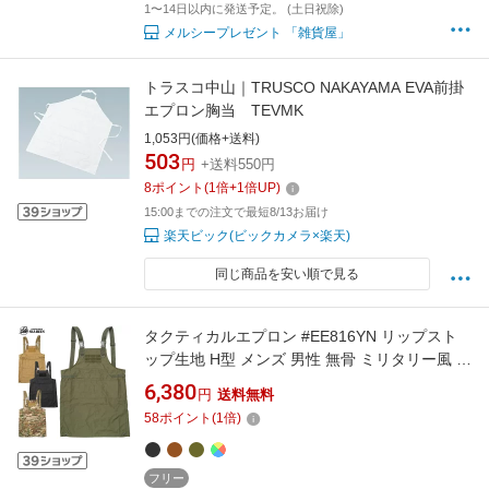
1〜14日以内に発送予定。 (土日祝除)
メルシープレゼント 「雑貨屋」
トラスコ中山｜TRUSCO NAKAYAMA EVA前掛
エプロン胸当 TEVMK
1,053円(価格+送料)
503
円
+送料550円
8
ポイント
(
1
倍+
1
倍UP)
15:00までの注文で最短8/13お届け
楽天ビック(ビックカメラ×楽天)
同じ商品を安い順で見る
タクティカルエプロン #EE816YN リップスト
ップ生地 H型 メンズ 男性 無骨 ミリタリー風 作
業用 ポケット多数 バックル固定 ガーデニング
6,380
円
送料無料
メンズ アウトドア キャンプ
58
ポイント
(
1
倍)
フリー