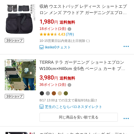
収納 ウエストバッグ レディース ショートエプ
ロン メンズ アウトドア ガーデニングエプロン
誕生日 ガーデンエプロン スタイリストエプロ
1,980
円
送料無料
ン ポケットたくさん ガレージバッグ 女性用 園
18
ポイント
(
1
倍)
芸 作業服 作業着 農作業着 おしゃれ プレゼント
4.43
(7件)
ツールバッグ
10-15営業日以内発送(土日祝除く)
ikeike0チェスト
TERRA テラ ガーデニング ショートエプロン
W100cm×H40cm 全5色 ベージュ カーキ ブラ
ック グレー チョコ フリーサイズ 日本製 ギフト
3,980
円
送料無料
ガーデンエプロン ワークエプロン 日本製 畑仕
36
ポイント
(
1
倍)
事 おしゃれ
8/17 13:00までの注文で最短8/18お届け
芝生のことならバロネスダイレクト
同じ商品を安い順で見る