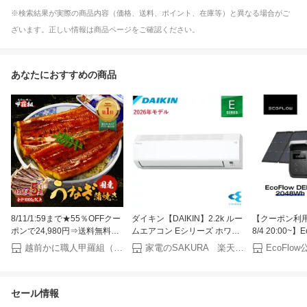
※検索結果が実際の商品内容（価格、送料、ポイント、在庫等）と異なる場合がご
ざいます。正しい情報は商品ページをご確認ください。
あなたにおすすめの商品
8/11/1:59まで★55％OFFクー
ダイキン【DAIKIN】2.2k ルー
【クーポン利用で
ポンで24,980円⇒送料無料
ムエアコン Eシリーズ ホワイ
8/4 20:00~】
11,241円！お中元 ギフト 希少
ト おもに6畳用 単相100V
ブル電源 ソー
越前かに職人甲羅組（DENSHOKU）
家電のSAKURA 楽天市場店
EcoFl
な 国産 うなぎ 蒲焼き 超特大
S226ATES-W【2026年モデ
ト DELTA 3 M
サイズ 220g前後×5尾 ウナギ
ル】
2048Wh+22
鰻 土用丑の日 【P半】
5年保証 蓄電池
セール情報
リー 太陽光発
キャンプ 停電