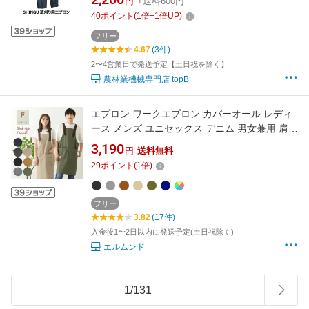
円
+送料600円
林業 バラ 花 花壇 庭いじり ガーデニング プロ
40
ポイント
(
1
倍+
1
倍UP)
用 造園 シングウ 799891
フリー
4.67
(3件)
2〜4営業日で発送予定【土日祝を除く】
農林業機械専門店 topB
エプロン ワークエプロン カバーオール レディ
ース メンズ ユニセックス デニム 男女兼用 肩掛
け 前掛け アウトドア BBQ レジャー キャンプ
3,190
円
送料無料
ガーデニング ガーデンエプロン 店員 ショップ
29
ポイント
(
1
倍)
おしゃれ かわいい 綿100％ 男性 女性 母の日 コ
ットン ギフト プレゼント FABORI
フリー
3.82
(17件)
入金後1〜2日以内に発送予定(土日祝除く)
エルムンド
1
/
131