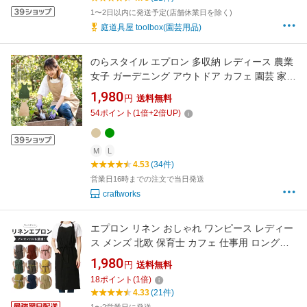
1〜2日以内に発送予定(店舗休業日を除く)
庭道具屋 toolbox(園芸用品)
のらスタイル エプロン 多収納 レディース 農業
女子 ガーデニング アウトドア カフェ 園芸 家事
農作業 作業着 NS-948 プレゼント 【母の日】
1,980
円
送料無料
【1枚までネコポス対応】
54
ポイント
(
1
倍+
2
倍UP)
M
L
4.53
(34件)
営業日16時までの注文で当日発送
craftworks
エプロン リネン おしゃれ ワンピース レディー
ス メンズ 北欧 保育士 カフェ 仕事用 ロング丈
大きいサイズ 可愛い ナチュラル ロング オシャ
1,980
円
送料無料
レ 北欧 ホルターネック 無地 シンプル 長さ調節
18
ポイント
(
1
倍)
お母さん ギフト 母の日 母の日ギフト プレゼン
4.33
(21件)
ト 女性 誕生日 送料無料