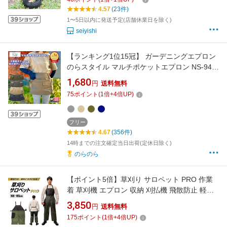
と土の仕切り 土留め 雑草防止シート 庭造り 設
4.57
(23件)
置簡単 家庭菜園 sei-240828
1〜5日以内に発送予定(店舗休業日を除く)
seiyishi
【ランキング1位15冠】 ガーデニングエプロン
のらスタイル マルチポケットエプロン NS-947
ショート丈 おしゃれ ナチュラル レディース メ
1,680
円
送料無料
ンズ 多機能 男女兼用サイズ バックル装着 大容
75
ポイント
(
1
倍+
4
倍UP)
量 農作業 家庭菜園 農業女子 ポケットたくさん
フリー
4.67
(356件)
14時までの注文確定当日出荷(定休日除く)
のらのら
【ポイント5倍】草刈り サロペット PRO 作業
着 草刈機 エプロン 収納 刈払機 飛散防止 軽量
ガーデニング ウェア つなぎ 服 園芸 草取り 草
3,850
円
送料無料
刈り 服装 便利 グッズ 庭仕事 疲労軽減 暑さ 暑
175
ポイント
(
1
倍+
4
倍UP)
さ対策 安全 除草 大きいサイズ フリー ツナギ