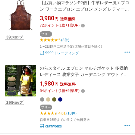
【お買い物マラソンP2倍】牛革レザー風エプロ
ン ワークエプロン エプロン メンズ レディース
レザー 革 大きいサイズ ロング 床屋 理容 美容
3,980
円
送料無料
師 トリマー 理容師 ヘアサロン バーバー おしゃ
72
ポイント
(
1
倍+
1
倍UP)
れ かっこいい ポケット たくさん 作業用エプロ
ン 作業エプロン
フリー
5
(3件)
1〜2日以内に発送予定(店舗休業日を除く)
9999トレーディング
のらスタイル エプロン マルチポケット 多収納
レディース 農業女子 ガーデニング アウトドア
カフェ 園芸 農作業 作業 プレゼント NS-947
1,980
円
送料無料
【母の日】 【1枚までネコポス対応】
54
ポイント
(
1
倍+
2
倍UP)
フリー
4.61
(18件)
営業日16時までの注文で当日発送
craftworks