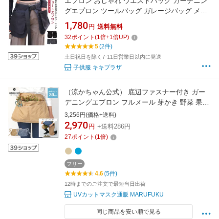
エプロン おしゃれ ウエストバッグ ガーデニン
グエプロン ツールバッグ ガレージバッグ メン
ズ レディース 収納 ポケットたくさん ガーデン
1,780
円
送料無料
エプロン アウトドア ショートエプロン スタイ
32
ポイント
(
1
倍+
1
倍UP)
リストエプロン 女性用 園芸 作業服 作業着 農作
5
(2件)
業着 送料無料
土日祝日を除く7-11日営業日以内に発送
子供服 キキプラザ
（涼かちゃん公式） 底辺ファスナー付き ガー
デニングエプロン フルメール 芽かき 野菜 果実
の収穫・軽作業の道具入れに 作業エプロン 前
3,256円(価格+送料)
掛け 園芸雑貨 珍エプロン 効率 便利グッズ 丸福
2,970
円
+送料286円
繊維 [M便 1/1]
27
ポイント
(
1
倍)
フリー
4.6
(5件)
12時までのご注文で最短当日出荷
UVカットマスク通販 MARUFUKU
同じ商品を安い順で見る