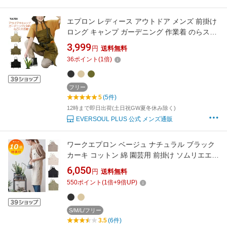
エプロン レディース アウトドア メンズ 前掛け
ロング キャンプ ガーデニング 作業着 のらスタ
イル 多収納 TULTEX タルテックス DIY 水仕事
3,999
円
送料無料
多機能 ポケット 飲食店 カフェ ショップスタッ
36
ポイント
(
1
倍)
フ ユニフォーム 花屋 母の日 ギフト 父の日 誕
生日 プレゼント【メール便送料無料】
フリー
5
(5件)
12時まで即日出荷(土日祝GW夏冬休み除く)
EVERSOUL PLUS 公式 メンズ通販
ワークエプロン ベージュ ナチュラル ブラック
カーキ コットン 綿 園芸用 前掛け ソムリエエプ
ロン キャンプ アウトドア ガーデニング キッチ
6,050
円
送料無料
ン 厨房 男性 女性 ミディアム 丈
550
ポイント
(
1
倍+
9
倍UP)
S/M/L/フリー
3.5
(6件)