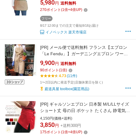
5,980
円
送料無料
270
ポイント
(
1
倍+
4
倍UP)
フリー
8/17 12:00までの注文で最短8/18お届け
イノベックス 楽天市場店
[PR]
メール便で送料無料 フランス【エプロン
「Le Fendu」】ガーデニングエプロン ワーク
エプロン 園芸 作業服 作業着 おしゃれ キッチン
9,900
円
送料無料
男女兼用 ギフト対応可 敬老の日ギフト
90
ポイント
(
1
倍)
4.73
(11件)
1〜2日以内に発送予定(店舗休業日を除く)
庭道具屋 toolbox(園芸用品)
[PR]
ギャルソンエプロン 日本製 M/L/LLサイズ
ショート丈 母の日 ポケット たくさん 静電気防
止 カフェエプロン お尻が隠れるエプロン ユニ
4,150円(価格+送料)
フォーム 業務用 LIETO プレゼント 美容師 スタ
3,850
円
+送料300円
イリスト トリマー ガーデニング 散歩 ユニホー
175
ポイント
(
1
倍+
4
倍UP)