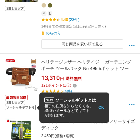
M
L
4.48
(23件)
14時までの注文確定当日出荷(定休日除く)
のらのら
同じ商品を安い順で見る
ヘリテージレザー ヘリテイジ ガーデニング
ポーチ ツールバック No.495 5ポケット ツール
ポーチ ガーデニング DIY 収納 本格 レザー 革小
13,310
円
送料無料
物 の日 父の日 ギフト プレゼント アメリカ
121
ポイント
(
1
倍)
USA 人気 定番 ロサンゼルス
5
(4件)
15:00までの注文で
最短8/9(翌日)
お届け
ソーシャルギフトとは
NEW
GARDENS(ガーデンズ)
相手の住所を知らなくても、
OK
ソーシャルギフト可
SNSやメールなどでギフト
が贈れます。
草刈りサロペット G-300 男女兼用フリーサイズ
ディック
3,450円(価格+送料)