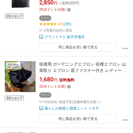
2,850
円
+送料600円
25
ポイント
(
1
倍)
フリー
4.5
(2件)
1〜2営業日以内に発送
グラントマト 楽天市場店
同じ商品を安い順で見る
収穫用 ガーデニングエプロン 収穫エプロン 山
菜取り エプロン 底ファスナー付き レディース
メンズ 男女兼用 フリーサイズ 収納便利前掛け
1,680
円
送料無料
大きなポケット カフェエプロン
15
ポイント
(
1
倍)
フリー
1〜2日以内に発送予定(店舗休業日を除く)
暮らしの雑貨と国産ニット ミモザ
同じ商品を安い順で見る