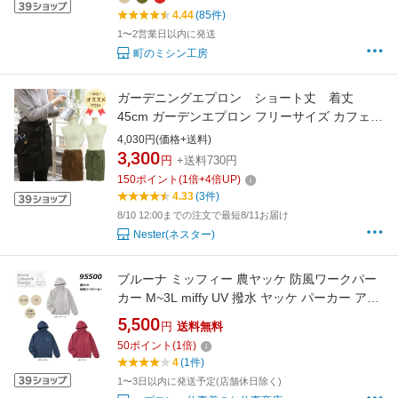
4.44
(85件)
1〜2営業日以内に発送
町のミシン工房
ガーデニングエプロン ショート丈 着丈
45cm ガーデンエプロン フリーサイズ カフェエ
プロン ユニセックス 作業用 園芸 ワークエプロ
4,030円(価格+送料)
ン 男女兼用 カワイイ 仕事
3,300
円
+送料730円
150
ポイント
(
1
倍+
4
倍UP)
4.33
(3件)
8/10 12:00までの注文で最短8/11お届け
Nester(ネスター)
ブルーナ ミッフィー 農ヤッケ 防風ワークパー
カー M~3L miffy UV 撥水 ヤッケ パーカー アウ
ター 園芸 ガーデニング 農作業 掃除 DIY 仕事
5,500
円
送料無料
レディース AITOZ
50
ポイント
(
1
倍)
4
(1件)
1〜3日以内に発送予定(店舗休日除く)