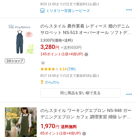
8/10 11:00までの注文で最短8/11お届け
ミリタリー百貨シービーズ
のらスタイル 農作業着 レディース 畑のデニム
サロペット NS-513 オーバーオール ソフトデニ
ム ツナギ つなぎ 多機能 農作業 作業着 作業服
3,930円(価格+送料)
ガーデニング 綿
3,280
円
+送料650円
145
ポイント
(
1
倍+
4
倍UP)
M
4.14
(7件)
8/17 14:00までの注文で最短8/18お届け
のらのら
同じ商品を安い順で見る
のらスタイル ワーキングエプロン NS-948 ガー
デニングエプロン カフェ 調理実習 掃除 レディ
ース メンズ 多機能 男女兼用サイズ 大容量 農作
1,970
円
送料無料
業 家庭菜園
85
ポイント
(
1
倍+
4
倍UP)