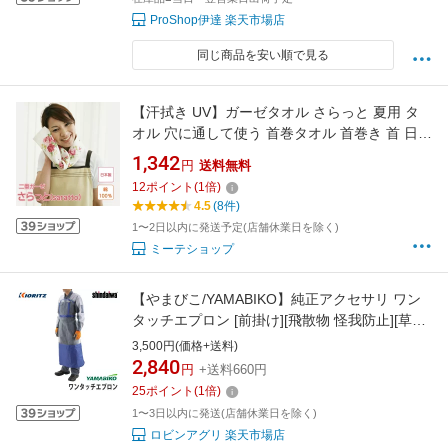
ProShop伊達 楽天市場店
同じ商品を安い順で見る
【汗拭き UV】ガーゼタオル さらっと 夏用 タ
オル 穴に通して使う 首巻タオル 首巻き 首 日焼
け止め おしゃれ タオル ガーゼタオル ガーデニ
1,342
円
送料無料
ング 紫外線対策 マフラータオル UVタオル 熱
12
ポイント
(
1
倍)
中症対策 汗拭き ガーゼ タオルマフラー ウォー
4.5
(8件)
キングタオル プレゼント 日本製
1〜2日以内に発送予定(店舗休業日を除く)
ミーテショップ
【やまびこ/YAMABIKO】純正アクセサリ ワン
タッチエプロン [前掛け][飛散物 怪我防止][草刈]
[共立 新ダイワ KIORITZ shindaiwa]
3,500円(価格+送料)
2,840
円
+送料660円
25
ポイント
(
1
倍)
1〜3日以内に発送(店舗休業日を除く)
ロビンアグリ 楽天市場店