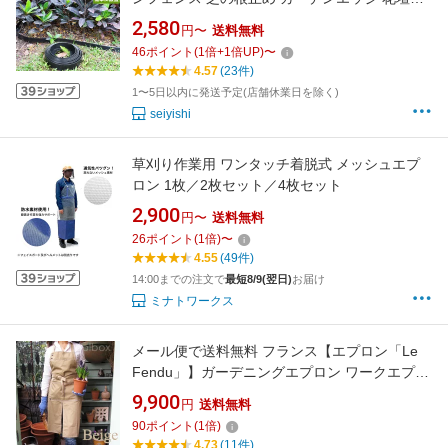
土止め L字型 ガーデニング 花壇 柵 フリーデザ
2,580
円〜
送料無料
インエッジ 人工芝の仕切り 園芸用品 砂利と土
46
ポイント
(
1
倍+
1
倍UP)
〜
の仕切り 土留め 雑草防止シート 庭造り 設置簡
4.57
(23件)
単 家庭菜園 sei-240828
1〜5日以内に発送予定(店舗休業日を除く)
seiyishi
草刈り作業用 ワンタッチ着脱式 メッシュエプ
ロン 1枚／2枚セット／4枚セット
2,900
円〜
送料無料
26
ポイント
(
1
倍)
〜
4.55
(49件)
14:00までの注文で
最短8/9(翌日)
お届け
ミナトワークス
メール便で送料無料 フランス【エプロン「Le
Fendu」】ガーデニングエプロン ワークエプロ
ン 園芸 作業服 作業着 おしゃれ キッチン 男女
9,900
円
送料無料
兼用 ギフト対応可 敬老の日ギフト
90
ポイント
(
1
倍)
4.73
(11件)