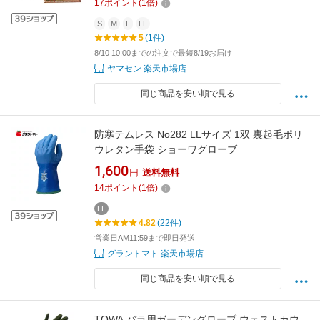
17
ポイント
(
1
倍)
青 中部物産貿易 ホーケン SB-050
S
M
L
LL
5
(1件)
8/10 10:00までの注文で最短8/19お届け
ヤマセン 楽天市場店
同じ商品を安い順で見る
防寒テムレス No282 LLサイズ 1双 裏起毛ポリ
ウレタン手袋 ショーワグローブ
1,600
円
送料無料
14
ポイント
(
1
倍)
LL
4.82
(22件)
営業日AM11:59まで即日発送
グラントマト 楽天市場店
同じ商品を安い順で見る
TOWA バラ用ガーデングローブ ウェストカウ