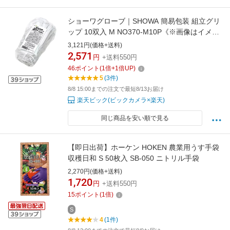
ショーワグローブ｜SHOWA 簡易包装 組立グリ
ップ 10双入 M NO370-M10P《※画像はイメー
ジです。実際の商品とは異なります》
3,121円(価格+送料)
2,571
円
+送料550円
46
ポイント
(
1
倍+
1
倍UP)
5
(3件)
8/8 15:00までの注文で最短8/13お届け
楽天ビック(ビックカメラ×楽天)
同じ商品を安い順で見る
【即日出荷】ホーケン HOKEN 農業用うす手袋
収穫日和 S 50枚入 SB-050 ニトリル手袋
2,270円(価格+送料)
1,720
円
+送料550円
15
ポイント
(
1
倍)
S
4
(1件)