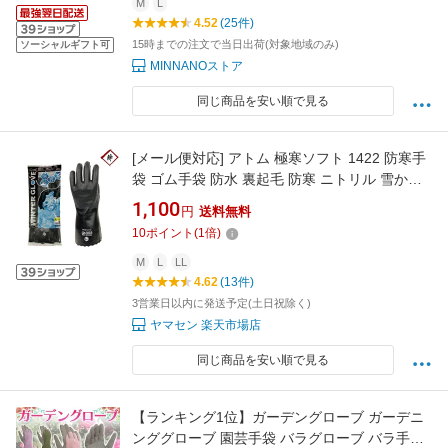
M
L
4.52
(25件)
15時までの注文で当日出荷(対象地域のみ)
ソーシャルギフト可
MINNANOストア
同じ商品を安い順で見る
[メール便対応] アトム 極寒ソフト 1422 防寒手
袋 ゴム手袋 防水 裏起毛 防寒 ニトリル 雪かき
運搬 洗車 作業 現場 キャンプ アウトドア 登山
1,100
円
送料無料
冬用 除雪 軽量 滑り止め メンズ M/L/LL アトム
10
ポイント
(
1
倍)
黒 ブラック ATOM
M
L
LL
4.62
(13件)
3営業日以内に発送予定(土日祝除く)
ヤマセン 楽天市場店
同じ商品を安い順で見る
【ランキング1位】ガーデングローブ ガーデニ
ンググローブ 園芸手袋 バラグローブ バラ手袋