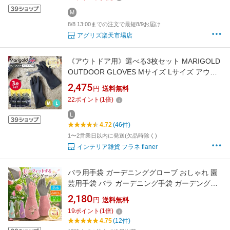
M
8/8 13:00までの注文で最短8/9お届け
アグリズ楽天市場店
《アウトドア用》選べる3枚セット MARIGOLD
OUTDOOR GLOVES Mサイズ Lサイズ アウト
ドア用 ｜ マリーゴールド アウトドアグローブ
2,475
円
送料無料
ブラック 黒 天然ゴム 庭仕事用 園芸用 家事用
22
ポイント
(
1
倍)
掃除用 DIY 家庭菜園用 ベランダ掃除 人気【メ
ール便送料無料】
L
4.72
(46件)
1〜2営業日以内に発送(欠品時除く)
インテリア雑貨 フラネ flaner
バラ用手袋 ガーデニンググローブ おしゃれ 園
芸用手袋 バラ ガーデニング手袋 ガーデングロ
ーブ ガーデン手袋 薔薇 トゲ防止 花柄 ロング
2,180
円
送料無料
耐穿刺性
19
ポイント
(
1
倍)
4.75
(12件)