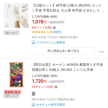
【12枚セット】綿手袋 12枚入 綿100% コット
ン手袋 手荒れ防止 大人用 布手袋 かきむしり 防
止 白手袋 セット 洗える 綿100% ハンドケア 白
1,728円(価格+送料)
ホワイト 男女兼用 園芸 ガーデニング アウトド
1,078
円
+送料650円
ア 綿 保湿 メンズ レディース ハンドケア おや
9
ポイント
(
1
倍)
すみ手袋 軍手
4.46
(46件)
8/10 12:00までの注文で最短8/13お届け
ココチのくらし雑貨店
同じ商品を安い順で見る
【即日出荷】ホーケン HOKEN 農業用うす手袋
収穫日和 L 50枚入 SB-050 ニトリル手袋
2,270円(価格+送料)
1,720
円
+送料550円
15
ポイント
(
1
倍)
L
8/8 13:00までの注文で最短8/9お届け
セキチュー楽天市場店