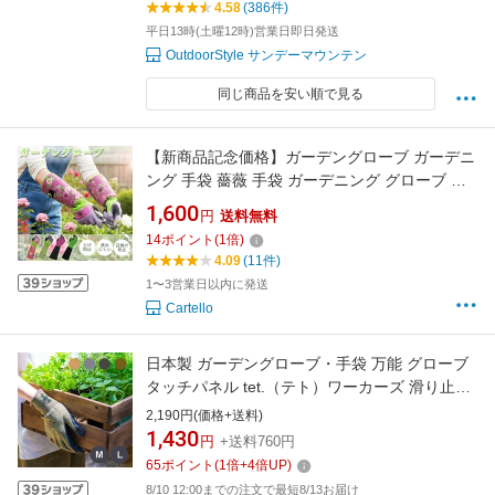
4.58
(386件)
平日13時(土曜12時)営業日即日発送
OutdoorStyle サンデーマウンテン
同じ商品を安い順で見る
【新商品記念価格】ガーデングローブ ガーデニ
ング 手袋 薔薇 手袋 ガーデニング グローブ バ
ラ 手袋 薔薇 グローブ ガーデニング 手袋 グロ
1,600
円
送料無料
ーブ バラ手袋 園芸 手袋 花柄 とげ防止 バラ 農
14
ポイント
(
1
倍)
作業 園芸 グローブ
4.09
(11件)
1〜3営業日以内に発送
Cartello
日本製 ガーデングローブ・手袋 万能 グローブ
タッチパネル tet.（テト）ワーカーズ 滑り止め
軍手 おしゃれ 園芸 ガーデニング ガーデン 透湿
2,190円(価格+送料)
性 通気性 導電性 剪定 草むしり 掃除 キャメル
1,430
円
+送料760円
グレー チャコール オリーブ M L
65
ポイント
(
1
倍+
4
倍UP)
8/10 12:00までの注文で最短8/13お届け