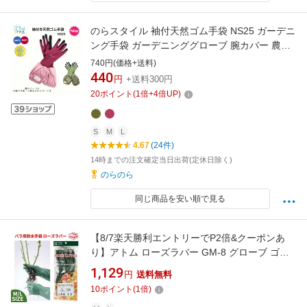
のらスタイル 袖付天然ゴム手袋 NS25 ガーデニ
ング手袋 ガーデニンググローブ 腕カバー 農作
業 農業女子 レディース メンズ ガーデニング ア
740円(価格+送料)
ウトドア 倉庫作業 掃除 紫外線対策 UVカット
440
円
+送料300円
20
ポイント
(
1
倍+
4
倍UP)
S
M
L
4.67
(24件)
14時までの注文確定当日出荷(定休日除く)
のらのら
同じ商品を安い順で見る
【8/7楽天勝利エントリーでP2倍&クーポンあ
り】アトム ローズラバー GM-8 グローブ ゴム
手袋 手袋 軍手 ATOM バラ用手袋 剪定 掃除 園
1,129
円
送料無料
芸 とげ防止 棘 作業 植物 剪定 ガーデニング 農
10
ポイント
(
1
倍)
作業 ツタ つる バラ トゲ バラ 薔薇 サボテン