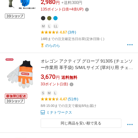
ング1位】
2,980
円
+送料300円
135
ポイント
(
1
倍+
4
倍UP)
M
L
LL
4.67
(3件)
14時までの注文確定当日出荷(定休日除く)
のらのら
オレゴン アクティブ グローブ 91305 (チェンソ
ー作業用 革手袋) S/M/Lサイズ [草刈り用 チェン
ソー作業 手袋 チェーンソー アクセサリー]
3,670
円
送料無料
33
ポイント
(
1
倍)
S
M
L
4.47
(51件)
8/8 15:00までの注文で最短8/9お届け
ミナトワークス
同じ商品を安い順で見る