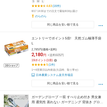
S
M
L
4.63
(16件)
8/17 14:00までの注文で最短8/18お届け
のらのら
同じ商品を安い順で見る
エントリーでポイント5倍! 天然ゴム極薄手袋
L
2,785円(価格+送料)
2,180
円
+送料605円
19
ポイント
(
1
倍)
5
(1件)
1〜6営業日以内発送(欠品時、取り寄せ)
日本農業システム楽天市場店
同じ商品を安い順で見る
ガーデングローブ 一双 すべり止め付き 男女兼
用 通気性 蒸れない ガーデニング 背抜き グロー