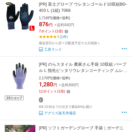
[PR]
富士グローブ ウレタンゴールド10双組BD-
403 L (1組) 7066
1,716円(価格+送料)
876
円
+送料840円
7
ポイント
(
1
倍)
5
(1件)
最短翌日から翌々日配達予定※土日祝除く
工具ランド
[PR]
のらスタイル 農家さん手袋 10双組 パープ
ル L 指先ピッタリウレタンコーティング ムレに
くい背抜き ガーデニング 収穫 選別 農作業
2,170円(価格+送料)
1,280
円
+送料890円
11
ポイント
(
1
倍)
L
8/8 13:00までの注文で最短8/9お届け
アグリズ楽天市場店
[PR]
ソフトガーデングローブ 手袋｜ガーデニ