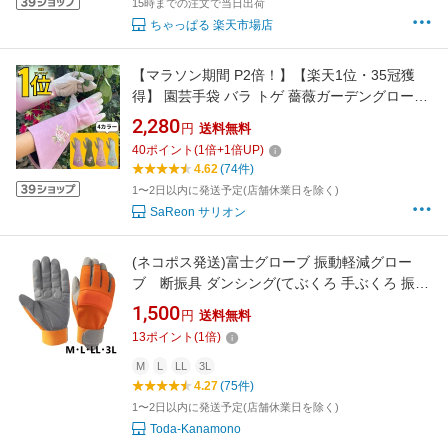
15時までの注文で当日出荷
ちゃっぱる 楽天市場店
【マラソン期間 P2倍！】【楽天1位・35冠獲
得】 園芸手袋 バラ トゲ 薔薇ガーデングローブ
園芸用手袋 園芸 手袋 バラ用手袋 バラ トゲ 防
2,280
円
送料無料
止 革 長袖 ロング レディース おしゃれ 女性
40
ポイント
(
1
倍+
1
倍UP)
4.62
(74件)
1〜2日以内に発送予定(店舗休業日を除く)
SaReon サリオン
(ネコポス発送)富士グローブ 振動軽減グロー
ブ 断振具 ダンシング(てぶくろ 手ぶくろ 振動
止め 防振手袋 作業用手袋 作業手袋 チェーンソ
1,500
円
送料無料
ー 草刈機 グラインダー グローブ 通販)
13
ポイント
(
1
倍)
M
L
LL
3L
4.27
(75件)
1〜2日以内に発送予定(店舗休業日を除く)
Toda-Kanamono