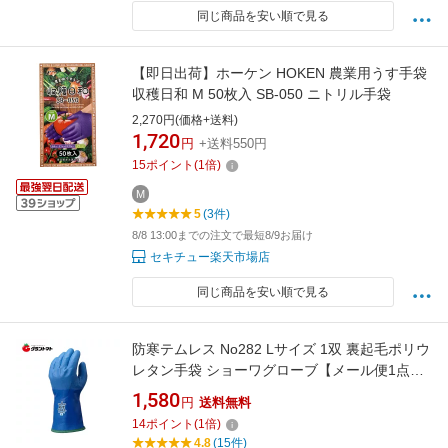
同じ商品を安い順で見る
【即日出荷】ホーケン HOKEN 農業用うす手袋
収穫日和 M 50枚入 SB-050 ニトリル手袋
2,270円(価格+送料)
1,720
円
+送料550円
15
ポイント
(
1
倍)
M
5
(3件)
8/8 13:00までの注文で最短8/9お届け
セキチュー楽天市場店
同じ商品を安い順で見る
防寒テムレス No282 Lサイズ 1双 裏起毛ポリウ
レタン手袋 ショーワグローブ【メール便1点ま
で】
1,580
円
送料無料
14
ポイント
(
1
倍)
4.8
(15件)