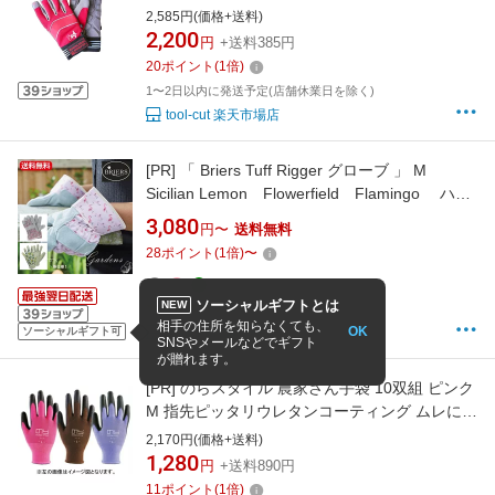
ーンソー 草刈機 刈払機
2,585円(価格+送料)
2,200
円
+送料385円
20
ポイント
(
1
倍)
1〜2日以内に発送予定(店舗休業日を除く)
tool-cut 楽天市場店
[PR]
「 Briers Tuff Rigger グローブ 」 M
Sicilian Lemon Flowerfield Flamingo ハー
ドワーク用 作業グローブバラ 剪定 誘引 庭仕
3,080
円〜
送料無料
事 イギリス ブリアーズ グリーン DIY 掃除
28
ポイント
(
1
倍)
〜
ローズ ガーデン 庭 イングリッシュガーデン 母
の日 プレゼント ばら用 【送料無料】
ソーシャルギフトとは
NEW
5
(1件)
相手の住所を知らなくても、
OK
ソーシャルギフト可
GARDENS(ガーデンズ)
SNSやメールなどでギフト
が贈れます。
[PR]
のらスタイル 農家さん手袋 10双組 ピンク
M 指先ピッタリウレタンコーティング ムレにく
い背抜き ガーデニング 収穫 選別 農作業
2,170円(価格+送料)
1,280
円
+送料890円
11
ポイント
(
1
倍)