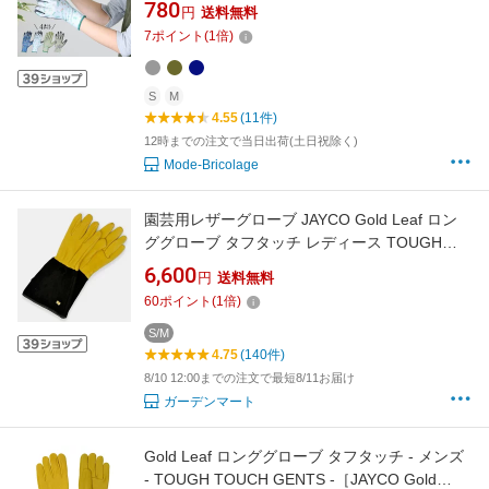
ブ 手袋 植物 ボタニカル 作業 人気 花柄 作業用
780
円
送料無料
庭 農業 かわいい さわやか
7
ポイント
(
1
倍)
S
M
4.55
(11件)
12時までの注文で当日出荷(土日祝除く)
Mode-Bricolage
園芸用レザーグローブ JAYCO Gold Leaf ロン
ググローブ タフタッチ レディース TOUGH
TOUCH LADIES ジェイコ ゴールドリーフ
6,600
円
送料無料
(2026年7月再入荷)
60
ポイント
(
1
倍)
S/M
4.75
(140件)
8/10 12:00までの注文で最短8/11お届け
ガーデンマート
Gold Leaf ロンググローブ タフタッチ - メンズ
- TOUGH TOUCH GENTS -［JAYCO Gold