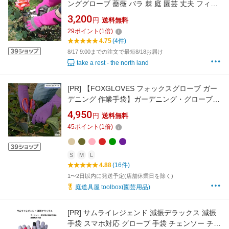
ンググローブ 薔薇 バラ 棘 庭 園芸 丈夫 フィッ
ト ギャザー縫製 男女兼用
3,200
円
送料無料
29
ポイント
(
1
倍)
4.75
(4件)
8/17 9:00までの注文で最短8/18お届け
take a rest - the north land
[PR]
【FOXGLOVES フォックスグローブ ガー
デニング 作業手袋】ガーデニング・グローブ
「Grip」【ガーデニングの名品達】 ガーデニン
4,950
円
送料無料
ググローブ 園芸用手袋 土いじり 農作業 作業用
45
ポイント
(
1
倍)
手袋 ギフト包装可能 誕生日 敬老の日ギフト
S
M
L
4.88
(16件)
1〜2日以内に発送予定(店舗休業日を除く)
庭道具屋 toolbox(園芸用品)
[PR]
サムライレジェンド 減振デラックス 減振
手袋 スマホ対応 グローブ 手袋 チェンソー チェ