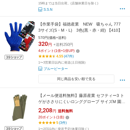
15時までは当日出荷。(店舗休業日を除く)
S.S.N
【作業手袋】福徳産業 NEW 吸ちゃん 777
3サイズ(S・M・L) 3色(黒・赤・紺) 【410】
570円(価格+送料)
320
円
+送料250円
4
ポイント
(
1
倍+
1
倍UP)
4.55
(47件)
1〜3営業日以内に発送(土日祝除)
ブルーピーター
同じ商品を安い順で見る
【メール便送料無料】藤原産業 セフティー3 ト
ゲがささりにくいロンググローブ サイズM 園芸
用手袋 STS-M
2,208
円
送料無料
20
ポイント
(
1
倍)
5
(3件)
1〜2日以内に発送予定(休業日除く)