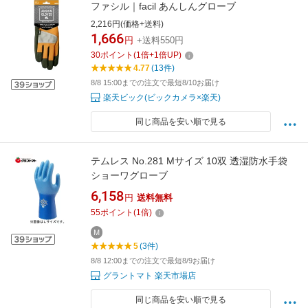
ファシル｜facil あんしんグローブ
2,216円(価格+送料)
1,666
円
+送料550円
30
ポイント
(
1
倍+
1
倍UP)
4.77
(13件)
8/8 15:00までの注文で最短8/10お届け
楽天ビック(ビックカメラ×楽天)
同じ商品を安い順で見る
テムレス No.281 Mサイズ 10双 透湿防水手袋
ショーワグローブ
6,158
円
送料無料
55
ポイント
(
1
倍)
M
5
(3件)
8/8 12:00までの注文で最短8/9お届け
グラントマト 楽天市場店
同じ商品を安い順で見る