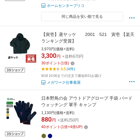
ホームセンターブリコ
同じ商品を安い順で見る
【寅壱】鳶ヤッケ 2001 521 寅壱 【楽天
ランキング受賞】
3,970円(価格+送料)
3,300
円
+送料670円
30
ポイント
(
1
倍)
4.5
(4件)
8/18 10:00までの注文で最短8/21お届け
メガワーク仕事着屋
日本野鳥の会 アウトドアグローブ 手袋 バード
ウォッチング 軍手 キャンプ
1,130円(価格+送料)
880
円
+送料250円
40
ポイント
(
1
倍+
4
倍UP)