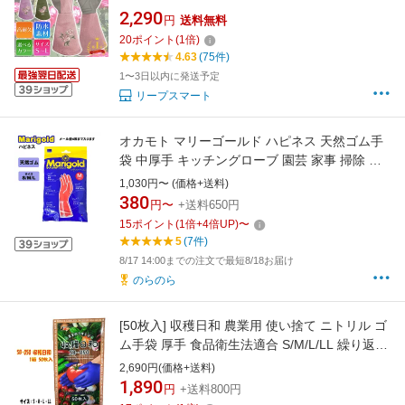
バラ 薔薇 ガーデニング 園芸 手袋 花柄 刺繍
2,290
円
送料無料
トゲ 長袖 ロングタイプ 農作業 植物 剪定
20
ポイント
(
1
倍)
4.63
(75件)
1〜3日以内に発送予定
リープスマート
オカモト マリーゴールド ハピネス 天然ゴム手
袋 中厚手 キッチングローブ 園芸 家事 掃除 食
器洗い メール便対応
1,030円〜 (価格+送料)
380
円〜
+送料650円
15
ポイント
(
1
倍+
4
倍UP)
〜
5
(7件)
8/17 14:00までの注文で最短8/18お届け
のらのら
[50枚入] 収穫日和 農業用 使い捨て ニトリル ゴ
ム手袋 厚手 食品衛生法適合 S/M/L/LL 繰り返し
使える 2層構造 左右兼用 洗える 耐油 破けにく
2,690円(価格+送料)
い 丈夫 エンボス加工 すべり止め 農業 農作業
1,890
円
+送料800円
畑 園芸用 野菜 フルーツ トマト ナス ディスポ