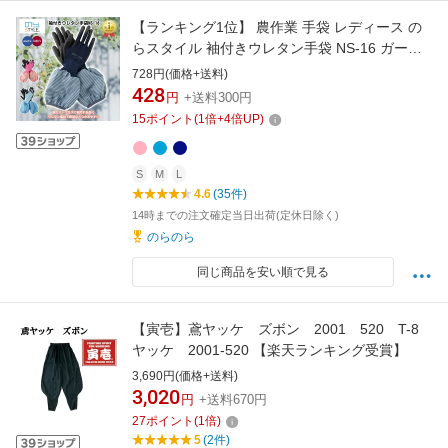
【ランキング1位】 農作業 手袋 レディース の
らスタイル 袖付きウレタン手袋 NS-16 ガーデ
ニンググローブ アームカバー 腕カバー 農作業
728円(価格+送料)
ガーデニング 掃除 DIY 男女兼用 紫外線対策 ピ
428
円
+送料300円
ンク ネイビー ブルー
15
ポイント
(
1
倍+
4
倍UP)
S
M
L
4.6
(35件)
14時までの注文確定当日出荷(定休日除く)
のらのら
同じ商品を安い順で見る
【寅壱】鳶ヤッケ ズボン 2001 520 T-8
ヤッケ 2001-520 【楽天ランキング受賞】
3,690円(価格+送料)
3,020
円
+送料670円
27
ポイント
(
1
倍)
5
(2件)