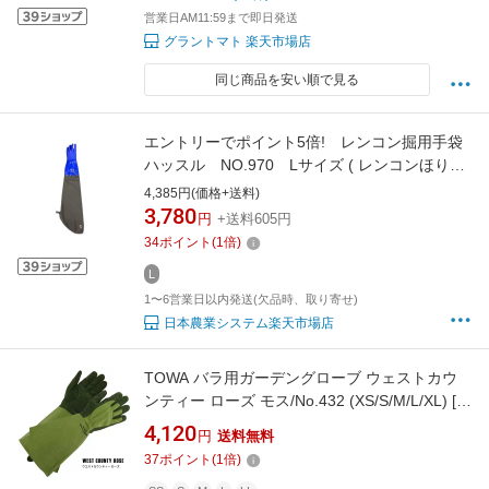
営業日AM11:59まで即日発送
グラントマト 楽天市場店
同じ商品を安い順で見る
エントリーでポイント5倍! レンコン掘用手袋
ハッスル NO.970 Lサイズ ( レンコンほりよ
うてぶくろハッスル )
4,385円(価格+送料)
3,780
円
+送料605円
34
ポイント
(
1
倍)
L
1〜6営業日以内発送(欠品時、取り寄せ)
日本農業システム楽天市場店
TOWA バラ用ガーデングローブ ウェストカウ
ンティー ローズ モス/No.432 (XS/S/M/L/XL) [ガ
ーデニング 革手袋 皮手袋]
4,120
円
送料無料
37
ポイント
(
1
倍)