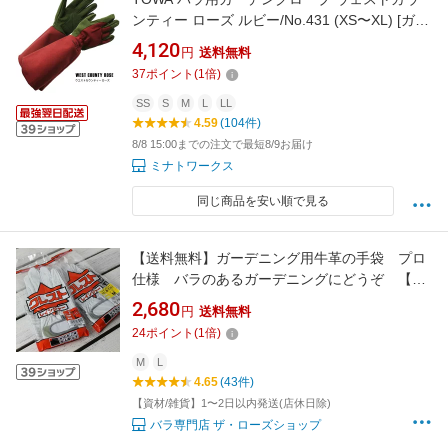
ンティー ローズ ルビー/No.431 (XS〜XL) [ガー
デニング 革手袋 皮手袋]
4,120
円
送料無料
37
ポイント
(
1
倍)
SS
S
M
L
LL
4.59
(104件)
8/8 15:00までの注文で最短8/9お届け
ミナトワークス
同じ商品を安い順で見る
【送料無料】ガーデニング用牛革の手袋 プロ
仕様 バラのあるガーデニングにどうぞ 【ネ
コポス対応】
2,680
円
送料無料
24
ポイント
(
1
倍)
M
L
4.65
(43件)
【資材/雑貨】1〜2日以内発送(店休日除)
バラ専門店 ザ・ローズショップ