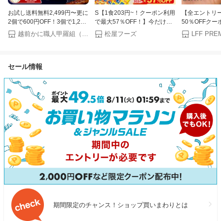
お試し送料無料2,499円〜更に
S【1食203円~！クーポン利用
【全エントリー
2個で600円OFF！3個で1,200
で最大57％OFF！】今だけ牛
50％OFFクー
円OFF！4個で2,000円OFF！
めしバーガー1食おまけ付き
冠☆めざまし
越前かに職人甲羅組（DENSHOKU）
松屋フーズ
LFF PRE
楽天グルメ大賞受賞！楽天1位
（8/1~8/16 迄）大容量リピ確
2026新作 ハ
国産 うなぎ蒲焼き ウナギ お
定BOX 松屋 公式 牛めしの具
ケファン 超軽量
中元 ギフト 土用丑の日【P】
（プレミアム仕様）選択制 牛
扇風機 強風 
セール情報
めし 牛丼の具 まつや 牛丼 食
小型扇風機 携
品 グルメ 冷凍 冷凍食品 送料
風機 扇風機 
無料 おかず 惣菜 お弁当 非常
対策 グッズ 
食 セール 半額
Lafuture
期間限定のチャンス！ショップ買いまわりとは