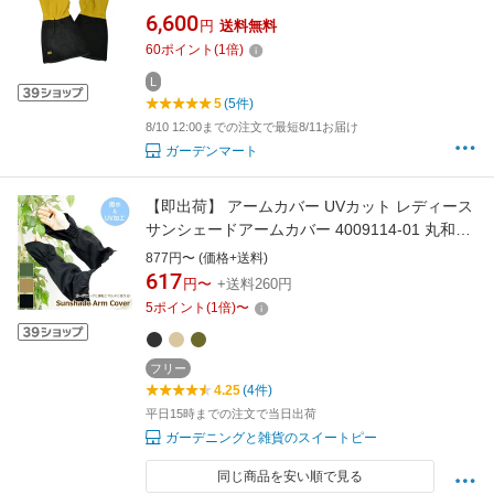
Leaf/ジェイコ ゴールドリーフ］ (2026年7月再
6,600
円
送料無料
入荷)
60
ポイント
(
1
倍)
L
5
(5件)
8/10 12:00までの注文で最短8/11お届け
ガーデンマート
【即出荷】 アームカバー UVカット レディース
サンシェードアームカバー 4009114-01 丸和貿
易 ガーデニング手袋 ロング 日よけ 腕カバー 指
877円〜 (価格+送料)
なし 夏 手袋 おしゃれ ガーデニング 雑貨 畑仕
617
円〜
+送料260円
事 農業 園芸 レジャー 運転 ドライブ 紫外線対
5
ポイント
(
1
倍)
〜
策 日焼け防止 シンプル 無地 母の日
フリー
4.25
(4件)
平日15時までの注文で当日出荷
ガーデニングと雑貨のスイートピー
同じ商品を安い順で見る