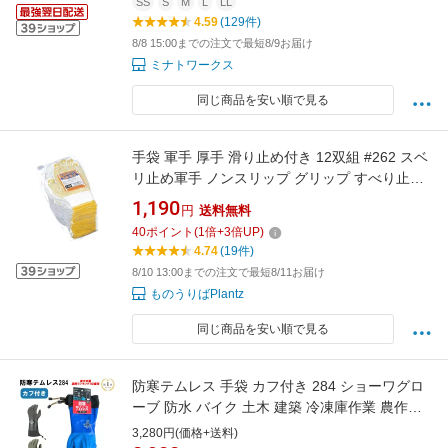
SS
S
M
L
LL
4.59
(129件)
8/8 15:00までの注文で最短8/9お届け
ミナトワークス
同じ商品を安い順で見る
手袋 軍手 厚手 滑り止め付き 12双組 #262 スベ
リ止め軍手 ノンスリップ グリップ すべり止め
おたふく手袋
1,190
円
送料無料
40
ポイント
(
1
倍+
3
倍UP)
4.74
(19件)
8/10 13:00までの注文で最短8/11お届け
ものうりばPlantz
同じ商品を安い順で見る
防寒テムレス 手袋 カフ付き 284 ショーワグロ
ーブ 防水 バイク 土木 建築 冷凍庫作業 農作業
アウトドア 洗車 雪かき 釣り あったか 【ランキ
3,280円(価格+送料)