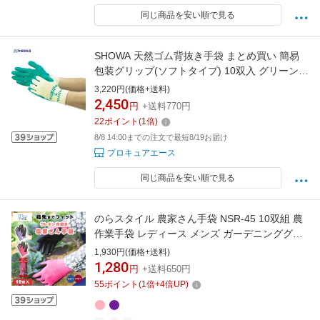
同じ商品を安い順で見る
SHOWA 天然ゴム背抜き手袋 まとめ買い 簡易
包装グリップ(ソフトタイプ) 10双入 グリーン
Mサイズ NO310-M10P 1パック ▼856-2523
3,220円(価格+送料)
2,450
円
+送料770円
22
ポイント
(
1
倍)
8/8 14:00までの注文で最短8/19お届け
プロキュアエース
同じ商品を安い順で見る
のらスタイル 農家さん手袋 NSR-45 10双組 農
作業手袋 レディース メンズ ガーデニンググロ
ーブ 滑り止め おしゃれ ウレタンコーティング
1,930円(価格+送料)
背抜き 家庭菜園 掃除 ピンク パープル
1,280
円
+送料650円
55
ポイント
(
1
倍+
4
倍UP)