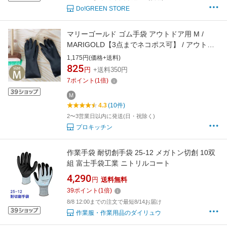
Do!GREEN STORE
マリーゴールド ゴム手袋 アウトドア用 M /
MARIGOLD【3点までネコポス可】 / アウトド
アグローブ キャンプ BBQ ガーデニング DIY 掃
1,175円(価格+送料)
除 丈夫 高耐久 厚手 ブラック 黒 おしゃれ
825
円
+送料350円
7
ポイント
(
1
倍)
M
4.3
(10件)
2〜3営業日以内に発送(日・祝除く)
プロキッチン
作業手袋 耐切創手袋 25-12 メガトン切創 10双
組 富士手袋工業 ニトリルコート
4,290
円
送料無料
39
ポイント
(
1
倍)
8/8 12:00までの注文で最短8/14お届け
作業服・作業用品のダイリュウ