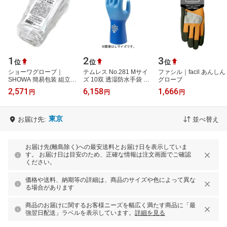
1
2
3
位
位
位
ショーワグローブ｜
テムレス No.281 Mサイ
ファシル｜facil あんしん
SHOWA 簡易包装 組立グ
ズ 10双 透湿防水手袋 シ
グローブ
リップ 10双入 M NO370-
ョーワグローブ
2,571
6,158
1,666
円
円
円
M10P《※画像はイメー
ジです。実際の商…
東京
お届け先:
並べ替え
お届け先(離島除く)への最安送料とお届け日を表示していま
す。 お届け日は目安のため、正確な情報は注文画面でご確認
ください。
価格や送料、納期等の詳細は、商品のサイズや色によって異な
る場合があります
商品のお届けに関するお客様ニーズを幅広く満たす商品に「最
強翌日配送」ラベルを表示しています。
詳細を見る