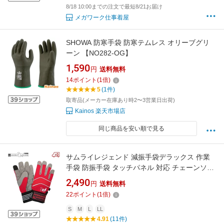
8/18 10:00までの注文で最短8/21お届け
メガワーク仕事着屋
SHOWA 防寒手袋 防寒テムレス オリーブグリ
ーン 【NO282-OG】
1,590
円
送料無料
14
ポイント
(
1
倍)
5
(1件)
取寄品(メーカー在庫あり時2〜3営業日出荷)
Kainos 楽天市場店
同じ商品を安い順で見る
サムライレジェンド 減振手袋デラックス 作業
手袋 防振手袋 タッチパネル 対応 チェーンソー
草刈り機 グローブ 保護手袋 エンジン 電動
2,490
円
送料無料
22
ポイント
(
1
倍)
S
M
L
LL
4.91
(11件)