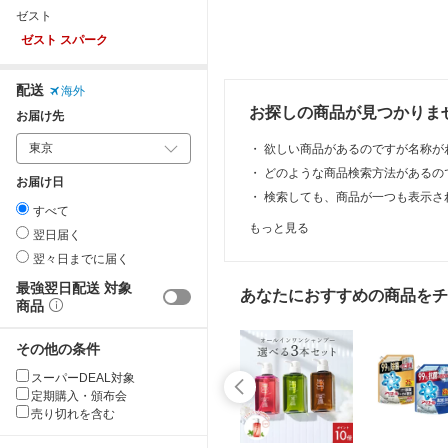
ゼスト
ゼスト スパーク
配送
海外
お探しの商品が見つかりま
お届け先
・
欲しい商品があるのですが名称が
・
どのような商品検索方法があるの
お届け日
・
検索しても、商品が一つも表示さ
すべて
もっと見る
翌日届く
翌々日までに届く
最強翌日配送 対象
あなたにおすすめの商品をチ
商品
その他の条件
スーパーDEAL対象
定期購入・頒布会
売り切れを含む