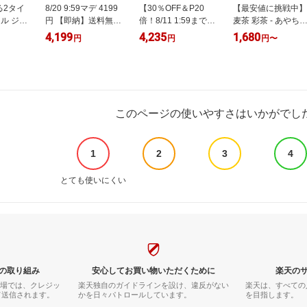
る2タイ
8/20 9:59マデ 4199
【30％OFF＆P20
【最安値に挑戦中】
ル ジェ
円 【即納】送料無料
倍！8/11 1:59まで】
麦茶 彩茶 - あやち
 詰め替
サンダル レディース
【公式】 サンダル
- お茶 500ml×24本
4,199
4,235
1,680
円
円
円
〜
袋 部屋干
スニーカーサンダル
クロックス メンズ
48本 送料無料※一
 ケース
痛くない 歩きやすい
レディース crocs オ
地域除く 国産 六条
ハンズフリー 手を使
フロード スポーツ
大麦 使用 ライフド
わずに履ける スポー
クロッグ スポーツサ
リンクカンパニー
ツサンダル スポサン
ンダル アウトドアサ
LIFEDRINK ノンカ
面ファスナー ベルク
ンダル 軽量 クッシ
フェイン ペットボ
このページの使いやすさはいかがでし
ロ 厚底サンダル ホ
ョン性 通気性 柔軟
ル
ワイトソール 靴下合
性 幅広 男女兼用 フ
わせ おしゃれ 最強
ィット感 人気 定番
1
2
3
4
配送 ssa
正規品 サボサンダル
とても使いにくい
の取り組み
安心してお買い物いただくために
楽天の
市場では、クレジッ
楽天独自のガイドラインを設け、違反がない
楽天は、すべての
て送信されます。
かを日々パトロールしています。
を目指します。