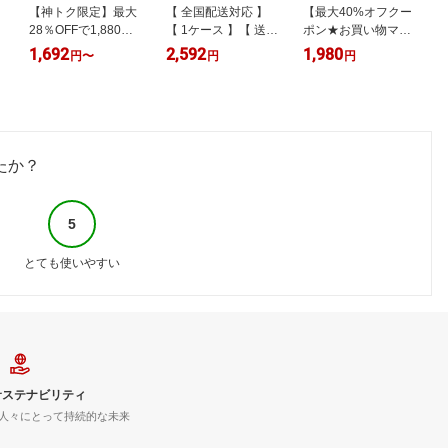
【神トク限定】最大
【 全国配送対応 】
【最大40%オフクー
ゃ
28％OFFで1,880円
【 1ケース 】【 送料
ポン★お買い物マラ
→1,354円！ 8/4
無料 】【 コカ・コ
ソン】保冷ふろしき
1,692
2,592
1,980
2
円
〜
円
円
部
20:00~ 8/11 1:59ま
ーラ 】ラベルレス
保冷風呂敷 保冷保温
で！【公式】オルナ
やかんの麦茶 from
保冷バッグ 保冷クロ
オーガニックシャン
爽健美茶 650ml PET
ス お弁当包み ラン
プー ／ トリートメ
24本 麦茶 むぎちゃ
チクロス 風呂敷型
ント 単品 6種類 無添
お茶 茶飲料 ペット
50cm 大判 アルミシ
ト
加 ノンシリコンアミ
ボトル エコ 熱中症
ート 冷凍食品 アイ
たか？
ノ酸 弱酸性 400ml
対策
ス お肉 お惣菜 お弁
シャンプー トリート
当 ペットボトル ス
メント【 詰め替え用
ーパー 買い物 テイ
5
】
クアウト ピクニック
とても使いやすい
サステナビリティ
人々にとって持続的な未来