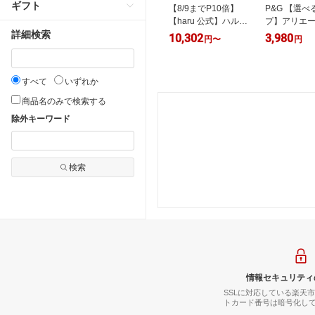
ギフト
品】Herb
【即日発送 受付13
【8/9までP10倍】
P&G 【選べ
ing ハーブタン
時】誕生日 フワラー
【haru 公式】ハル｜
プ】アリエー
 アイブロウテ
詳細検索
ボックス 新茶 70g
haru ハル シャンプ
ル 洗濯洗剤
0
5,600
10,302
3,980
円
円
円
〜
円
 セルフタンニ
プレゼント 2026 お
ー 選べる 3本セット
え 超特大 8
眉染 眉毛 アイ
茶 ギフト 煎茶 緑茶
100% 天然由来 ノン
し 除菌 P&G
 落ちない 長
新茶ギフト きよ泉
シリコン kurokamiス
すべて
いずれか
男女兼用 消え
茶葉 贈り物 お取り
カルプ アミノ酸 地
ペンタイプ ア
寄せ 日本茶 人気 お
肌 リンス不要 ダメ
商品名のみで検索する
イク オススメ
祝い おしゃれ かわ
ージ補修 ヘアケア
除外キーワード
専用 眉アート
いい 御祝 60代 70代
ボリューム オールイ
80代 誕生日人気ラン
ンワン
キング プリザーブド
フラワー お中元
検索
情報セキュリティ
SSLに対応している楽天
トカード番号は暗号化し