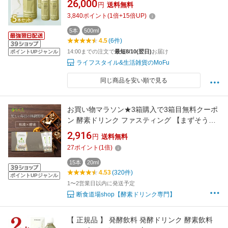
26,000
円
送料無料
飲料 保存料無添加
3,840
ポイント
(
1
倍+
15
倍UP)
5本
500ml
4.5
(6件)
14:00までの注文で
最短8/10(翌日)
お届け
ポイントUPジャンル
ライフスタイル&生活雑貨のMoFu
同じ商品を安い順で見る
お買い物マラソン★3箱購入で3箱目無料クーポ
ン 酵素ドリンク ファスティング 【まずそうの
常識、くつがえる！】 断食 ダイエット 腸活 サ
2,916
円
送料無料
ポート オリゴ糖 【 ゆうこうせん ポケット 優光
27
ポイント
(
1
倍)
泉 濃縮 和漢 発酵（20ml×15包）】1週間分 個
包装 置き換え ハトムギ 高麗人参
15本
20ml
4.53
(320件)
ポイントUPジャンル
1〜2営業日以内に発送予定
断食道場shop【酵素ドリンク専門】
【 正規品 】 発酵飲料 発酵ドリンク 酵素飲料