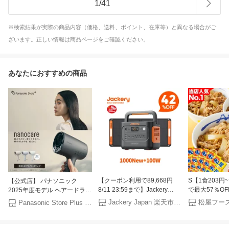
1
/
41
※検索結果が実際の商品内容（価格、送料、ポイント、在庫等）と異なる場合がご
ざいます。正しい情報は商品ページをご確認ください。
あなたにおすすめの商品
【クーポン利用で89,668円
S【1食203
【公式店】 パナソニック
8/11 23:59まで】Jackery
で最大57％O
2025年度モデル ヘアードライ
Solar Generator 1000 New
めしバーガー
ヤー ナノケア EH-NA0K 無料
Jackery Japan 楽天市場店
松屋フー
Panasonic Store Plus 楽天市場店
1070Wh 100W ポータブル電
（8/1~8/16
ギフトラッピング 高浸透ナノ
源 ソーラーパネル セット リ
定BOX 松屋 
イー ヘアケア 大風量 速乾 コ
ン酸鉄 長寿命 バッテリー 定
（プレミアム仕
ンパクト 軽量 人気 温度 高級