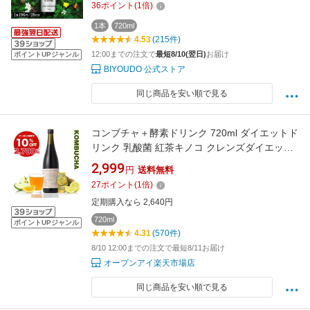
36
ポイント
(
1
倍)
ーツ 果物 腸活 ルーティン 国産 日本製 人工甘
味料不使用 人工香料不使用 人工着色料不使用
1本
720ml
4.53
(215件)
公式
12:00までの注文で
最短8/10(翌日)
お届け
ポイントUPジャンル
BIYOUDO 公式ストア
同じ商品を安い順で見る
コンブチャ＋酵素ドリンク 720ml ダイエットド
リンク 乳酸菌 紅茶キノコ クレンズダイエット
置き換えダイエットファスティング こんぶちゃ
2,999
円
送料無料
茶 コンブチャドリンク コンブチャ 酵素 (酵
27
ポイント
(
1
倍)
素飲料) プラセンタ お試し
定期購入なら 2,640円
720ml
ポイントUPジャンル
4.31
(570件)
8/10 12:00までの注文で最短8/11お届け
オープンアイ楽天市場店
同じ商品を安い順で見る