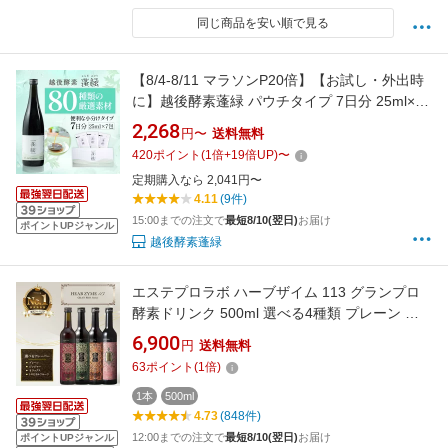
同じ商品を安い順で見る
【8/4-8/11 マラソンP20倍】【お試し・外出時
に】越後酵素蓬緑 パウチタイプ 7日分 25ml×7
袋 無添加 累計販売数3億杯突破 酵素 新潟の恵
2,268
円〜
送料無料
み 置き換え プチ断食 置き換え ファスティン
420
ポイント
(
1
倍+
19
倍UP)
〜
グドリンク 持ち運び
定期購入なら 2,041円〜
4.11
(9件)
15:00までの注文で
最短8/10(翌日)
お届け
ポイントUPジャンル
越後酵素蓬緑
エステプロラボ ハーブザイム 113 グランプロ
酵素ドリンク 500ml 選べる4種類 プレーン オ
ラックス ジンジャー トロピカルフルーツ ファ
6,900
円
送料無料
スティング ダイエットドリンク 美容 健康
63
ポイント
(
1
倍)
1本
500ml
4.73
(848件)
12:00までの注文で
最短8/10(翌日)
お届け
ポイントUPジャンル