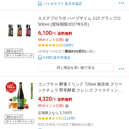
バイオサプリ 楽天市場店
エステプロラボ ハーブザイム 113 グランプロ
500ml (賞味期限2027年5月)
6,100
円
送料無料
56
ポイント
(
1
倍)
4.89
(28件)
12:00までの注文で
最短8/10(翌日)
お届け
ポイントUPジャンル
CHBC楽天市場店
同じ商品を安い順で見る
コンブチャ 酵素ドリンク 720ml 無添加 グリー
ンナチュラ 野草酵素 クレンズ ファスティング
ダイエット 紅茶キノコ ファスティングドリン
4,320
円
送料無料
ク 添加物不使用
40
ポイント
(
1
倍)
定期購入なら 3,740円
4.51
(112件)
ポイントUPジャンル
8/10 12:00までの注文で最短8/11お届け