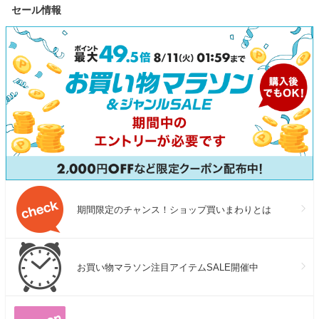
セール情報
格1500W コンパクト 急速充
めし 牛丼の具 
潤い ツヤ まとまり ダメージ
電 アウトドア 防災 車中泊
品 グルメ 冷凍
ケア UVケア 送料無料
UPS機能 太陽光発電 ジャクリ
無料 おかず 惣
食 セール 半額
期間限定のチャンス！ショップ買いまわりとは
お買い物マラソン注目アイテムSALE開催中