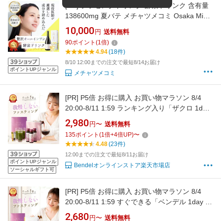
[PR]
プラセンタドリンク 酵素ドリンク 含有量
138600mg 夏バテ メチャツメコミ Osaka Mix
Enzyme 720ml ファスティング ダイエット プ
10,000
円
送料無料
ラセンタ 栄養ドリンク ビタミンC 無加水 置き
90
ポイント
(
1
倍)
換え 無添加 食品添加物不使用
4.94
(18件)
8/10 12:00までの注文で最短8/14お届け
ポイントUPジャンル
メチャツメコミ
[PR]
P5倍 お得に購入 お買い物マラソン 8/4
20:00-8/11 1:59 ランキング入り「ザクロ 1day
ファスティング セット」ざくろ アロニア コラ
2,980
円〜
送料無料
ーゲン 青汁 生酵素 ファスティングブック付き
135
ポイント
(
1
倍+
4
倍UP)
〜
無添加 国産 酵素ドリンク 女性ホルモン ゆらぎ
4.48
(23件)
腸活 デトックス 置き換え お腹痩せ
12:00までの注文で最短8/11お届け
ポイントUPジャンル
Bendelオンラインストア楽天市場店
ソーシャルギフト可
[PR]
P5倍 お得に購入 お買い物マラソン 8/4
20:00-8/11 1:59 すぐできる「ベンデル 1day フ
ァスティング セット」静岡県産キダチアロエ使
2,680
円〜
送料無料