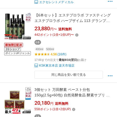
エクセレントメディカル
【6本セット】エステプロラボ ファスティング
エステプロラボ ハーブザイム 113 グランプロ
プレーン 500ml 日本製 正規品 Esthe Pro Labo
23,880
円〜
送料無料
酵素ドリンク 無添加 エステプロラボ 酵素ドリ
442
ポイント
(
1
倍+
1
倍UP)
〜
ンク ファスティングダイエット
6本
400ml
500ml
ポイントUPジャンル
4.56
(16件)
17:00までの注文で
最短8/10(翌日)
お届け
KSK東京本店 楽天市場店
同じ商品を安い順で見る
3個セット 万田酵素 ペースト分包
150g(2.5g×60包) 自然発酵食品 酵素サプリ 発
酵酵素 賞味期限2027年6月
20,180
円
送料無料
558
ポイント
(
1
倍+
2
倍UP)
3本