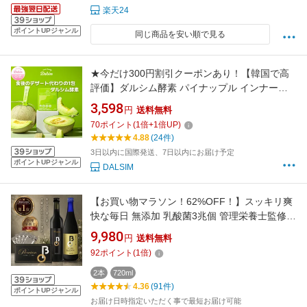
楽天24
ポイントUPジャンル
同じ商品を安い順で見る
★今だけ300円割引クーポンあり！【韓国で高
評価】ダルシム酵素 パイナップル インナーケ
ア ビタミンC 粉末 コラーゲン 酵素ドリンク 乳
3,598
円
送料無料
酸菌 酵素 ドリンク 韓国 美容 グルタチオン天然
70
ポイント
(
1
倍+
1
倍UP)
酵母由来 ビタミン ダイエット ファスティング
4.88
(24件)
サプリ インナービューティー 30包
3日以内に国際発送、7日以内にお届け予定
ポイントUPジャンル
DALSIM
【お買い物マラソン！62%OFF！】スッキリ爽
快な毎日 無添加 乳酸菌3兆個 管理栄養士監修
酵素ドリンク 頑固なお悩みサポート ファステ
9,980
円
送料無料
ィング ダイエット 名医のチョイス掲載！
92
ポイント
(
1
倍)
Premium BIO＆BIO酵素 ガイド付 飲み比べ2本
セット特別価格！25ml×5包プレゼント
2本
720ml
4.36
(91件)
ポイントUPジャンル
お届け日時指定いただく事で最短お届け可能