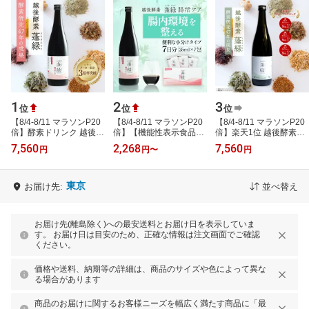
1
2
3
位
位
位
【8/4-8/11 マラソンP20
【8/4-8/11 マラソンP20
【8/4-8/11 マラソンP20
倍】酵素ドリンク 越後薬
倍】【機能性表示食品】
倍】楽天1位 越後酵素蓬
草蓬緑 機能性表示食品
越後薬草蓬緑 腸活ケア
緑 無添加 累計販売数3億
7,560
2,268
7,560
円
円
〜
円
腸活ドリンク 30日目安
パウチタイプ 腸活ドリン
杯突破 ファスティングド
イヌリン…
ク 酵素ド…
リンク …
東京
お届け先:
並べ替え
お届け先(離島除く)への最安送料とお届け日を表示していま
す。 お届け日は目安のため、正確な情報は注文画面でご確認
ください。
価格や送料、納期等の詳細は、商品のサイズや色によって異な
る場合があります
商品のお届けに関するお客様ニーズを幅広く満たす商品に「最