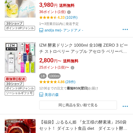
グ 栄養補給 糖分 サプリメント ダイエット ドリ
3,980
円
送料無料
ンク デキストリン【firstkoso】 (05) m-990
36
ポイント
(
1
倍)
4.33
(102件)
1〜3営業日以内に発送予定
ポイントUPジャンル
and(a me)- アンドアメ -
IZM 酵素ドリンク 1000ml 全10種 ZERO 3 ピー
チ ストロベリー アップル アセロラ ベリーベリ
ー プラス プレミアム GLORIE and LIFE レモン
2,800
円〜
送料無料
マスカット WATER PROTEIN パイン イズム 酵
25
ポイント
(
1
倍)
〜
素 ファスティング 断食 ダイエット 置き換え 美
容 健康 栄養 プラセンタ オリゴ糖
1本
1000ml
4.86
(28件)
12:00までの注文で
最短8/10(翌日)
お届け
ポイントUPジャンル
ソーシャルギフト可
美容の森
同じ商品を安い順で見る
【福袋】ぷるるん姫 『女王様の酵素液』250袋
セット！ ダイエット食品 diet ダイエット酵