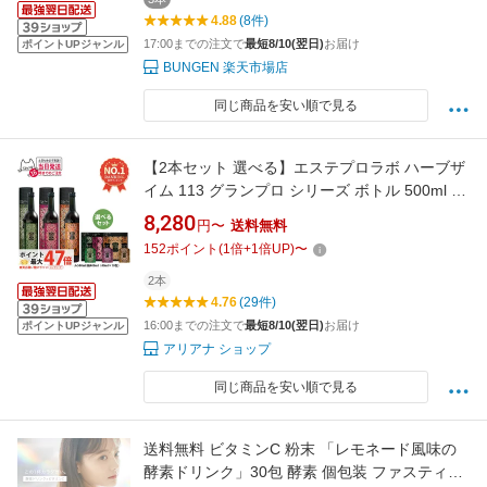
4.88
(8件)
17:00までの注文で
最短8/10(翌日)
お届け
ポイントUPジャンル
BUNGEN 楽天市場店
同じ商品を安い順で見る
【2本セット 選べる】エステプロラボ ハーブザ
イム 113 グランプロ シリーズ ボトル 500ml /
箱400ml｜エステプロラボ 酵素ドリンク｜オラ
8,280
円〜
送料無料
ックス／ジンジャー／プレーン｜ファスティン
152
ポイント
(
1
倍+
1
倍UP)
〜
グサポート 酵素飲料 ダイエット 美容 健康
Esthe Pro Labo 送料無料
2本
4.76
(29件)
16:00までの注文で
最短8/10(翌日)
お届け
ポイントUPジャンル
アリアナ ショップ
同じ商品を安い順で見る
送料無料 ビタミンC 粉末 「レモネード風味の
酵素ドリンク」30包 酵素 個包装 ファスティン