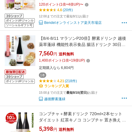
用 青汁 生酵素 ファスティングブック付き 無添
120
ポイント
(
1
倍+
4
倍UP)
〜
加 国産 スッキリ 酵素ドリンク 青汁 生酵素 便
4.6
(20件)
秘解消 腸活 デトックス 置換 アロエ
12:00までの注文で最短8/11お届け
ポイントUPジャンル
Bendelオンラインストア楽天市場店
ソーシャルギフト可
【8/4-8/11 マラソンP20倍】酵素ドリンク 越後
薬草蓬緑 機能性表示食品 腸活ドリンク 30日目
安 イヌリン配合 便通改善 腸内フローラケア エ
7,560
円
送料無料
ラグ酸 720ml 3億杯突破
1,400
ポイント
(
1
倍+
19
倍UP)
定期購入なら 6,804円
1本
4.21
(218件)
ポイントUPジャンル
ランキング入賞
15:00までの注文で
最短8/10(翌日)
お届け
越後酵素蓬緑
コンブチャ＋酵素ドリンク 720ml×2本セット
ダイエット 紅茶キノコ コンブチャ 置き換え ク
レンズ ファスティング こんぶちゃ 茶 モンドセ
5,398
円
送料無料