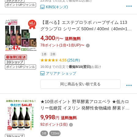
23:00までの注文で最短8/12お届け
ポイントUPジャンル
KINS(キンズ)
【選べる】エステプロラボ ハーブザイム 113
グランプロ シリーズ 500ml / 400ml（40ml×10
包）エステプロラボ 酵素ドリンク｜オラックス
4,300
円〜
送料無料
／ジンジャー／プレーン ファスティングサポー
78
ポイント
(
1
倍+
1
倍UP)
〜
ト 酵素飲料 Esthe Pro Labo ファストプロミー
ル 10食 送料無料
1本
2本
4.55
(251件)
16:00までの注文で
最短8/10(翌日)
お届け
ポイントUPジャンル
アリアナ ショップ
同じ商品を安い順で見る
★10倍ポイント 野草酵素アロエベラ ★低カロ
リー低糖質 イヌリン 発酵性食物繊維 酵素ドリ
ンク 無添加 無農薬★80種類野草野菜果物 ツチ
9,998
円
送料無料
アケビ ヨモギ 1年半熟成発酵 ファスティング
92
ポイント
(
1
倍)
★ 酪酸菌乳酸菌酵母菌 無農薬 52種複合菌
720mlx3本 内からキレイ クレンズ
3本
720ml