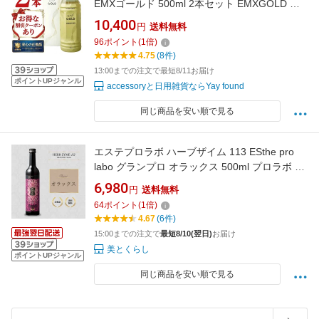
EMXゴールド 500ml 2本セット EMXGOLD イ
ーエムエックスゴールド 【 800円OFF クーポ
10,400
円
送料無料
ン あり）】 健康飲料 微生物 発酵 善玉菌 酵母
96
ポイント
(
1
倍)
乳酸菌 健康サポート飲料 酵母飲料 飲料 発酵飲
4.75
(8件)
料水 ライフサポート 送料無料
13:00までの注文で最短8/11お届け
ポイントUPジャンル
accessoryと日用雑貨ならYay found
同じ商品を安い順で見る
エステプロラボ ハーブザイム 113 ESthe pro
labo グランプロ オラックス 500ml プロラボ 正
規品 サロン専売品 ハーブザイム113 ファステ
6,980
円
送料無料
ィング 酵素 酵素ドリンク
64
ポイント
(
1
倍)
4.67
(6件)
15:00までの注文で
最短8/10(翌日)
お届け
美とくらし
ポイントUPジャンル
同じ商品を安い順で見る