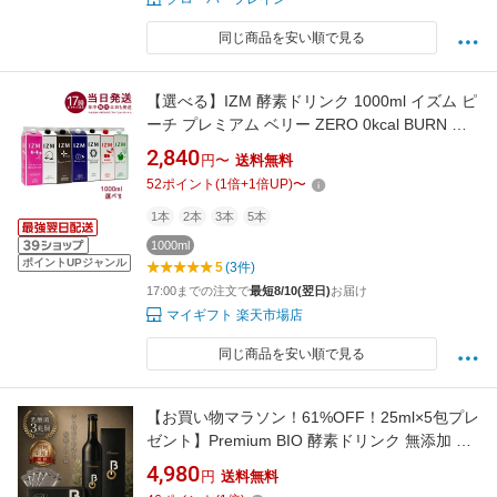
同じ商品を安い順で見る
【選べる】IZM 酵素ドリンク 1000ml イズム ピ
ーチ プレミアム ベリー ZERO 0kcal BURN ア
セロラ アップル いちご 無添加 植物発酵エキス
2,840
円〜
送料無料
75種 瀬戸内 3年半発酵 ファスティング 清涺飲
52
ポイント
(
1
倍+
1
倍UP)
〜
料水 送料無料 当日発送
1本
2本
3本
5本
1000ml
ポイントUPジャンル
5
(3件)
17:00までの注文で
最短8/10(翌日)
お届け
マイギフト 楽天市場店
同じ商品を安い順で見る
【お買い物マラソン！61%OFF！25ml×5包プレ
ゼント】Premium BIO 酵素ドリンク 無添加 乳
酸菌3兆個 管理栄養士監修 ダイエット プレミア
4,980
円
送料無料
ムバイオ BIO酵素 500ml（625ml） | ファステ