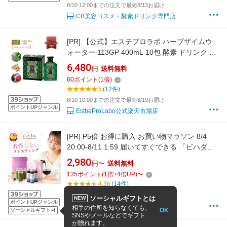
8/10 12:00までの注文で最短8/13お届け
CB美容コスメ・酵素ドリンク専門店
[PR]
【公式】エステプロラボ ハーブザイムウ
ォーター 113GP 400mL 10包 酵素 ドリンク フ
ァスティング 腸活 置き換え 断食 インナービュ
6,480
円
送料無料
ーティー 国産植物 100% 無添加 セット Esthe
60
ポイント
(
1
倍)
Pro Labo
5
(12件)
8/10 10:00までの注文で最短8/19お届け
ポイントUPジャンル
EstheProLabo公式楽天市場店
[PR]
P5倍 お得に購入 お買い物マラソン 8/4
20:00-8/11 1:59 届いてすぐできる 「ビハダ
1day ファスティングセット」漢方 野草 プラセ
2,980
円〜
送料無料
ンタ ヒアルロン酸 コラーゲン 青汁 生酵素 ファ
135
ポイント
(
1
倍+
4
倍UP)
〜
スティングブック付き 無添加 国産 酵素ドリン
4.36
(14件)
ク 美肌 腸活 デトックス 置き換え お腹痩せ
12:00までの注文で最短8/11お届け
ソーシャルギフトとは
NEW
ポイントUPジャンル
Bendelオンラインストア楽天市場店
相手の住所を知らなくても、
OK
ソーシャルギフト可
SNSやメールなどでギフト
が贈れます。