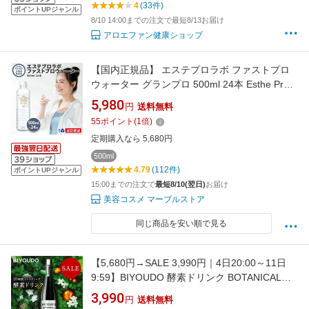
4
(33件)
ポイントUPジャンル
8/10 14:00までの注文で最短8/13お届け
アロエファン健康ショップ
【国内正規品】 エステプロラボ ファストプロ
ウォーター グランプロ 500ml 24本 Esthe Pro
Labo ファスティング ウォーター 美容 鉱水 非
5,980
円
送料無料
加熱 断食 サロン専売品
55
ポイント
(
1
倍)
定期購入なら 5,680円
500ml
4.79
(112件)
ポイントUPジャンル
15:00までの注文で
最短8/10(翌日)
お届け
美容コスメ マーブルストア
同じ商品を安い順で見る
【5,680円→SALE 3,990円｜4日20:00～11日
9:59】BIYOUDO 酵素ドリンク BOTANICAL
ENZYME 720ml グレープフルーツフレーバー
3,990
円
送料無料
ファスティング ダイエット 置き換え 野菜 フル