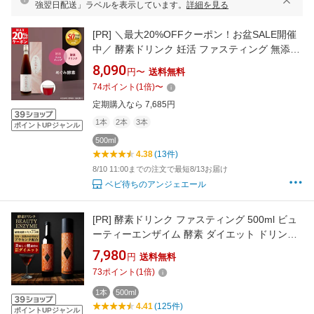
強翌日配送」ラベルを表示しています。
詳細を見る
[PR]
＼最大20%OFFクーポン！お盆SALE開催
中／ 酵素ドリンク 妊活 ファスティング 無添加
オーガニック 美容 発酵 酵素 国産原料 腸活 酵
8,090
円〜
送料無料
素原液 保存料 添加物 着色料 防腐剤 不使用 ア
74
ポイント
(
1
倍)
〜
ンジェエール めぐみ酵素 送料無料 日本製 1本
定期購入なら 7,685円
500ml
1本
2本
3本
ポイントUPジャンル
500ml
4.38
(13件)
8/10 11:00までの注文で最短8/13お届け
ベビ待ちのアンジェエール
[PR]
酵素ドリンク ファスティング 500ml ビュ
ーティーエンザイム 酵素 ダイエット ドリンク
プレゼント ギフト 贈り物 最適 置き換えダイエ
7,980
円
送料無料
ット 一週間 断食 プチ断食 3日 健康 サポート
73
ポイント
(
1
倍)
こうそ
1本
500ml
4.41
(125件)
ポイントUPジャンル