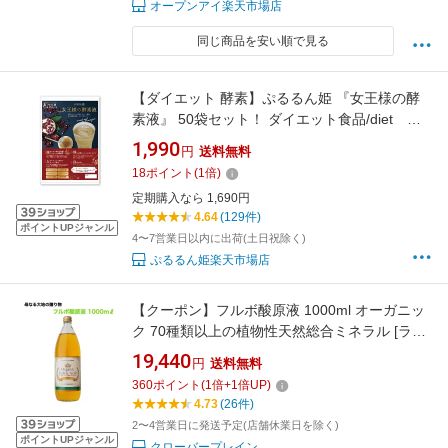
オープンアイ楽天市場店
同じ商品を安い順で見る
【ダイエット 酵素】ぷるるん姫 『女王様の酵
素液』 50袋セット！ ダイエット食品/diet 定
期購入 ダイエット食品 diet ダイエット酵素
1,990
円
送料無料
酵素ドリンク 酵素エキス 酵素ジュース ダ
18
ポイント
(
1
倍)
イエットドリンク ダイエット 発酵エキス
定期購入なら 1,690円
ザクロ ざくろ チュチュル
4.64
(129件)
ポイントUPジャンル
4〜7営業日以内に出荷(土日祝除く)
ぷるるん姫楽天市場店
【クーポン】フルボ酸原液 1000ml オーガニッ
ク 70種類以上の植物性天然総合ミネラル [ライ
フバランス ミネラル フルボ酸 100％ 無添加 天
19,440
円
送料無料
然成分 栄養素 サプリメント 健康食品 水溶性 ダ
360
ポイント
(
1
倍+
1
倍UP)
イエット シャンプー ヘアケア キレート作用]
4.73
(26件)
2〜4営業日に発送予定(店舗休業日を除く)
ポイントUPジャンル
クローバープレイン