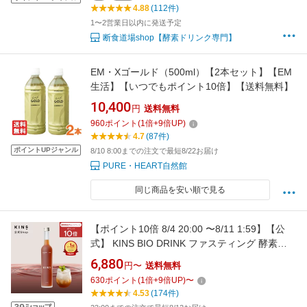
4.88
(112件)
1〜2営業日以内に発送予定
断食道場shop【酵素ドリンク専門】
EM・Xゴールド（500ml）【2本セット】【EM
生活】【いつでもポイント10倍】【送料無料】
10,400
円
送料無料
960
ポイント
(
1
倍+
9
倍UP)
4.7
(87件)
ポイントUPジャンル
8/10 8:00までの注文で最短8/22お届け
PURE・HEART自然館
同じ商品を安い順で見る
【ポイント10倍 8/4 20:00 〜8/11 1:59】【公
式】 KINS BIO DRINK ファスティング 酵素ド
リンク 断食 置き換えダイエット ダイエット 置
6,880
円〜
送料無料
き換えドリンク 発酵エキス 酵素 ドリンク 産後
630
ポイント
(
1
倍+
9
倍UP)
〜
ダイエット 健康 美容 原液 置き換え 飲み物 発
4.53
(174件)
酵 酵母 ギフト 国産