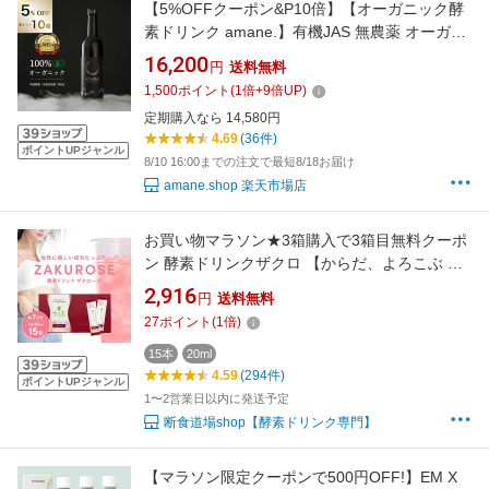
【5%OFFクーポン&P10倍】【オーガニック酵
素ドリンク amane.】有機JAS 無農薬 オーガニ
ック 無化学肥料 発酵エキス 健康 美容 腸活 フ
16,200
円
送料無料
ルボ酸 デトックス ミネラル organic ファステ
1,500
ポイント
(
1
倍+
9
倍UP)
ィング 断食 無添加 置き換え ダイエット アーユ
定期購入なら 14,580円
ルヴェーダ 父の日 ギフト
4.69
(36件)
ポイントUPジャンル
8/10 16:00までの注文で最短8/18お届け
amane.shop 楽天市場店
お買い物マラソン★3箱購入で3箱目無料クーポ
ン 酵素ドリンクザクロ 【からだ、よろこぶ 美
容 習慣】 国産 酵素ドリンク 断食 ファスティン
2,916
円
送料無料
グ ダイエット 腸活 サポート 女性 オリゴ糖 【
27
ポイント
(
1
倍)
ゆうこうせん ポケット 優光泉 ザクローズ
（20ml×15包）】1週間分 個包装 持ち運び
15本
20ml
4.59
(294件)
ポイントUPジャンル
1〜2営業日以内に発送予定
断食道場shop【酵素ドリンク専門】
【マラソン限定クーポンで500円OFF!】EM X