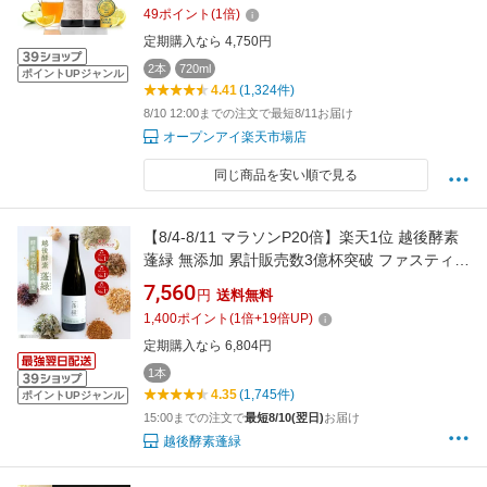
レクション金賞 コンブチャ 酵素 乳酸菌 (酵素
49
ポイント
(
1
倍)
飲料) プラセンタ お試し
定期購入なら 4,750円
2本
720ml
ポイントUPジャンル
4.41
(1,324件)
8/10 12:00までの注文で最短8/11お届け
オープンアイ楽天市場店
同じ商品を安い順で見る
【8/4-8/11 マラソンP20倍】楽天1位 越後酵素
蓬緑 無添加 累計販売数3億杯突破 ファスティン
グドリンク 酵素 720ml 1本 置き換え プチ断食
7,560
円
送料無料
置き換え
1,400
ポイント
(
1
倍+
19
倍UP)
定期購入なら 6,804円
1本
4.35
(1,745件)
ポイントUPジャンル
15:00までの注文で
最短8/10(翌日)
お届け
越後酵素蓬緑