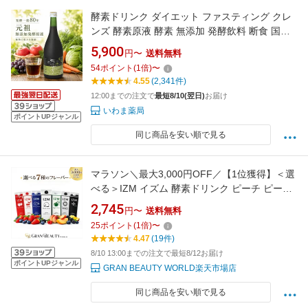
酵素ドリンク ダイエット ファスティング クレ
ンズ 酵素原液 酵素 無添加 発酵飲料 断食 国産
オーガニック 本物 痩せ菌 酵素断食 原液 腸内細
5,900
円〜
送料無料
菌 |きせき(720ml)×1～12本| 安心安全 ミネラル
54
ポイント
(
1
倍)
〜
アミノ酸 グルテンフリー
4.55
(2,341件)
12:00までの注文で
最短8/10(翌日)
お届け
いわま薬局
ポイントUPジャンル
同じ商品を安い順で見る
マラソン＼最大3,000円OFF／【1位獲得】＜選
べる＞IZM イズム 酵素ドリンク ピーチ ピーチ
ゼロ ストロベリー アップル アセロラ ベリー プ
2,745
円〜
送料無料
レミアム
25
ポイント
(
1
倍)
〜
4.47
(19件)
8/10 13:00までの注文で最短8/12お届け
ポイントUPジャンル
GRAN BEAUTY WORLD楽天市場店
同じ商品を安い順で見る