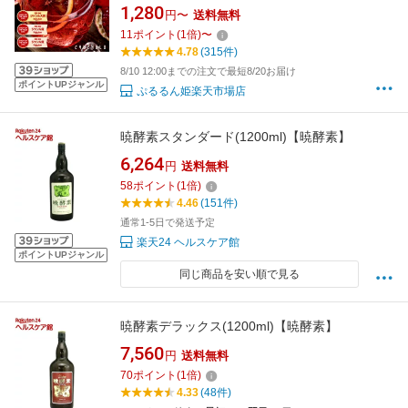
素 酵素ドリンク 酵素エキス 酵素ジュー
1,280
円〜
送料無料
ス ダイエットドリンク ダイエット 発酵エ
11
ポイント
(
1
倍)
〜
キス ザクロ ざくろ 福袋 お得
4.78
(315件)
8/10 12:00までの注文で最短8/20お届け
ポイントUPジャンル
ぷるるん姫楽天市場店
暁酵素スタンダード(1200ml)【暁酵素】
6,264
円
送料無料
58
ポイント
(
1
倍)
4.46
(151件)
通常1-5日で発送予定
楽天24 ヘルスケア館
ポイントUPジャンル
同じ商品を安い順で見る
暁酵素デラックス(1200ml)【暁酵素】
7,560
円
送料無料
70
ポイント
(
1
倍)
4.33
(48件)