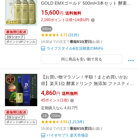
GOLD EMXゴールド 500ml×3本セット 酵素ド
リンク EM生活
15,600
円
送料無料
2,160
ポイント
(
1
倍+
14
倍UP)
500ml
4.71
(31件)
14:00までの注文で
最短8/10(翌日)
お届け
ポイントUPジャンル
ライフスタイル&生活雑貨のMoFu
同じ商品を安い順で見る
【お買い物マラソン！半額！まとめ買いがお
得】楽天1位 酵素ドリンク 無添加 ファスティン
グ ダイエット 名医のチョイス 管理栄養士監修
4,860
円
送料無料
ファスティングガイド付 BIO酵素 720ml | 酵素
45
ポイント
(
1
倍)
ドリンク 断食 置き換え 酵素 ダイエットドリン
定期購入なら 4,617円
ク 国産
1本
720ml
4.55
(1,213件)
ポイントUPジャンル
15:00までの注文で
最短8/10(翌日)
お届け
バイオサプリ 楽天市場店