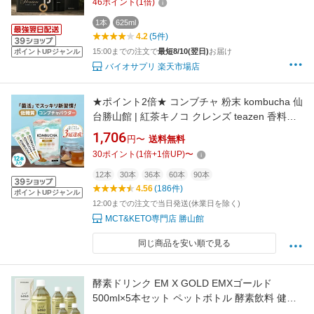
46
ポイント
(
1
倍)
ィング 置き換え 酵素ドリンク 断食 バイオ酵素
国産 【賞味期限2027年1月31日まで】
1本
625ml
4.2
(5件)
15:00までの注文で
最短8/10(翌日)
お届け
ポイントUPジャンル
バイオサプリ 楽天市場店
★ポイント2倍★ コンブチャ 粉末 kombucha 仙
台勝山館 | 紅茶キノコ クレンズ teazen 香料・
着色料・保存料 不使用 酵素 酵素ドリンク ファ
1,706
円〜
送料無料
スティング 腸 菌活 善玉菌 乳酸菌 粉 ダイエッ
30
ポイント
(
1
倍+
1
倍UP)
〜
ト 個包装 送料無料
12本
30本
36本
60本
90本
4.56
(186件)
ポイントUPジャンル
12:00までの注文で当日発送(休業日を除く)
MCT&KETO専門店 勝山館
同じ商品を安い順で見る
酵素ドリンク EM X GOLD EMXゴールド
500ml×5本セット ペットボトル 酵素飲料 健康
食品 EM生活 イーエム エックス ゴールド 発酵