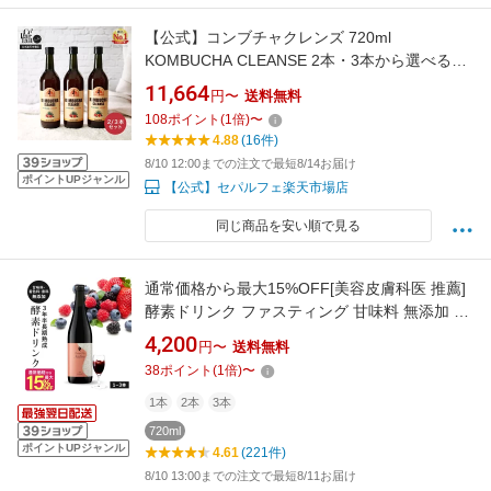
【公式】コンブチャクレンズ 720ml
KOMBUCHA CLEANSE 2本・3本から選べる♪
置き換え ダイエット ファスティング 酵素 コン
11,664
円〜
送料無料
ブチャ
108
ポイント
(
1
倍)
〜
4.88
(16件)
8/10 12:00までの注文で最短8/14お届け
ポイントUPジャンル
【公式】セパルフェ楽天市場店
同じ商品を安い順で見る
通常価格から最大15%OFF[美容皮膚科医 推薦]
酵素ドリンク ファスティング 甘味料 無添加 断
食 置き換え ダイエット 3年半 長期熟成 発酵エ
4,200
円〜
送料無料
キス 75種類原材料 乳酸菌発酵飲料 医師開発監
38
ポイント
(
1
倍)
〜
修 ファスティングメイト 720ml 1本～3本 ヌグ
/ ベリー イソフラボン ザクロ
1本
2本
3本
720ml
ポイントUPジャンル
4.61
(221件)
8/10 13:00までの注文で最短8/11お届け