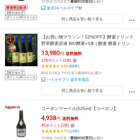
12:00までの注文で
最短8/10(翌日)
お届け
楽天24 ヘルスケア館
ポイントUPジャンル
同じ商品を安い順で見る
【お買い物マラソン！52%OFF】酵素ドリンク
野草酵素原液 BIO酵素×3本 | 酵素 酵素ドリンク
ファスティング ガイド付 美容ドリンク 原液 人
13,980
円
送料無料
参 生酵素 ダイエット 無添加 ダイエットドリン
129
ポイント
(
1
倍)
ク 女性 マカ ヨモギ ウコン 高麗人参 国産
4.66
(68件)
8/10 12:00までの注文で最短8/11お届け
ポイントUPジャンル
バイオサプリ 楽天市場店
同じ商品を安い順で見る
コーボンマーベル(525ml)【コーボン】
4,938
円
送料無料
45
ポイント
(
1
倍)
4.79
(19件)
12:00までの注文で
最短8/10(翌日)
お届け