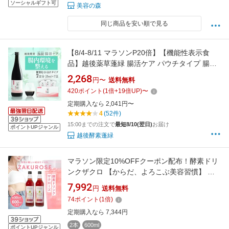
ソーシャルギフト可
美容の森
同じ商品を安い順で見る
【8/4-8/11 マラソンP20倍】【機能性表示食
品】越後薬草蓬緑 腸活ケア パウチタイプ 腸活
ドリンク 酵素ドリンク イヌリン 便通改善 酵素
2,268
円〜
送料無料
腸内フローラケア 3億杯突破 エラグ酸
420
ポイント
(
1
倍+
19
倍UP)
〜
定期購入なら 2,041円〜
4
(52件)
15:00までの注文で
最短8/10(翌日)
お届け
ポイントUPジャンル
越後酵素蓬緑
マラソン限定10%OFFクーポン配布！酵素ドリ
ンクザクロ 【からだ、よろこぶ美容習慣】 国
産 酵素ドリンク 断食 ファスティング ダイエッ
7,992
円
送料無料
ト 腸活 サポート 女性 美容 オリゴ糖 【 ゆうこ
74
ポイント
(
1
倍)
うせん 優光泉 ザクローズ ボトル 2本セット
定期購入なら 7,344円
（600ml×2本）】 ザクロジュース
2本
600ml
ポイントUPジャンル