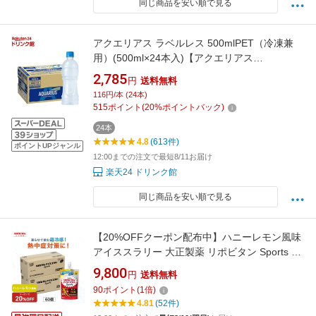
同じ商品を安い順で見る
アクエリアス ラベルレス 500mlPET（冷凍兼
用）(500ml×24本入)【アクエリアス
(AQUARIUS)】[スポーツドリンク]
2,785
円
送料無料
116円/本 (24本)
515
ポイント
(
20
%ポイントバック)
24本
4.8
(613件)
ポイントUPジャンル
12:00までの注文で最短8/11お届け
楽天24 ドリンク館
同じ商品を安い順で見る
【20%OFFクーポン配布中】ハニーレモン風味
アイススラリー 大正製薬 リポビタン Sports 60
袋 栄養ドリンク 飲み物 スポーツ ドリンク スポ
9,800
円
送料無料
ドリ 冷凍 熱中症対策 クエン酸 スポーツ飲料 ア
90
ポイント
(
1
倍)
イス 栄養補給 水分補給 部活 熱中症予防 清涼飲
4.81
(52件)
料 アミノ酸