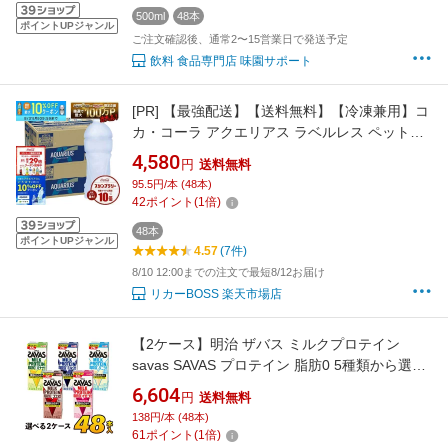
500ml
48本
ポイントUPジャンル
ご注文確認後、通常2〜15営業日で発送予定
飲料 食品専門店 味園サポート
[PR]
【最強配送】【送料無料】【冷凍兼用】コ
カ・コーラ アクエリアス ラベルレス ペットボ
トル 500ml×2ケース/48本アクエリ スポーツド
4,580
円
送料無料
リンク 500ml 水分補給 熱中症対策 夏バテ 塩
95.5円/本 (48本)
塩分 夏
42
ポイント
(
1
倍)
48本
ポイントUPジャンル
4.57
(7件)
8/10 12:00までの注文で最短8/12お届け
リカーBOSS 楽天市場店
【2ケース】明治 ザバス ミルクプロテイン
savas SAVAS プロテイン 脂肪0 5種類から選べ
るセット 200ml×48本入り プロテインドリンク
6,604
円
送料無料
ダイエット プロテイン飲料 スポーツ飲料
138円/本 (48本)
meiji【送料無料】【代引き不可】
61
ポイント
(
1
倍)