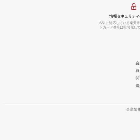
情報セキュリティ
SSLに対応している楽天
トカード番号は暗号化し
会
買
閲
購
企業情