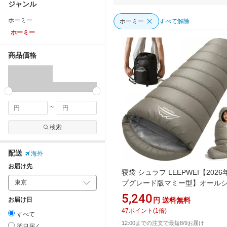
ジャンル
ホーミー
ホーミー
すべて解除
ホーミー
商品価格
~
検索
配送
海外
お届け先
寝袋 シュラフ LEEPWEI【202
プグレード版マミー型】オール
ン コンパクト キャンプ アウト
5,240
お届け日
円
送料無料
sleeping bag 軽量 防災 車中泊
47
ポイント
(
1
倍)
すべて
登山 簡単収納 丸洗い可能 収納
12:00までの注文で最短8/9お届け
翌日届く