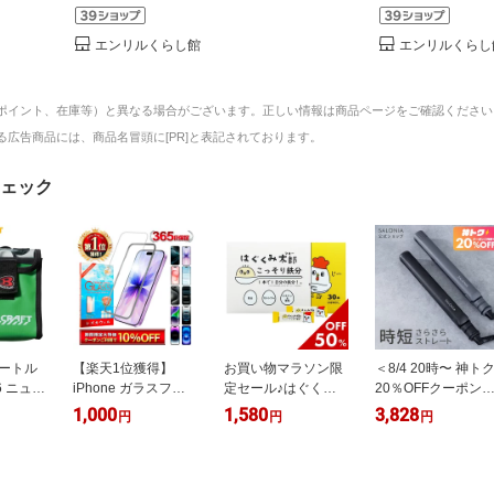
エンリルくらし館
エンリルくらし
ポイント、在庫等）と異なる場合がございます。正しい情報は商品ページをご確認ください
広告商品には、商品名冒頭に[PR]と表記されております。
ェック
バートル
【楽天1位獲得】
お買い物マラソン限
＜8/4 20時〜 神ト
26 ニュー
iPhone ガラスフィ
定セール♪はぐくみ
20％OFFクーポン
イス バ
ルム iPhone17e 保
太郎 こっそり鉄分
《公式店》
1,000
1,580
3,828
円
円
円
リー ケ
護フィルム
30本 カルシウム 離
【SALONIA ストレ
ー グリ
iPhone17 pro フィル
乳食 幼児食 鉄分パ
ート ヘアアイロン
ク レッ
ム iPhone17 保護フ
ウダー 子供 12ヶ月
15mm 24mm
D 透明パ
ィルム iPhone16e
35mm】楽天1位送