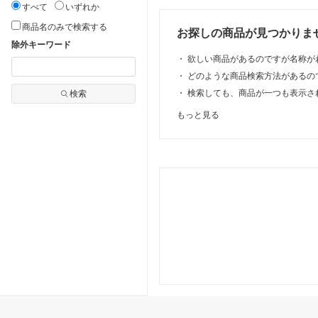
すべて
いずれか
INSTAX MINI JP 1
ネル 縦横取
10枚入り
PVC 約75g
商品名のみで検索する
お探しの商品が見つかりま
AIRCRAFT 
除外キーワード
業 着 現場 服
・
欲しい商品があるのですが名称が
ーク アウト
ィッシング 
・
どのような商品検索方法があるの
ポーチ
・
検索しても、商品が一つも表示さ
検索
もっと見る