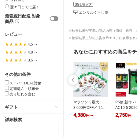
翌々日までに届く
エンリルくらし館
最強翌日配送 対象
商品
※検索結果が実際の商品内容（価格、送料、
レビュー
※検索結果上部の広告表示エリアに表示される
4.5 〜
あなたにおすすめの商品をチ
4.0 〜
3.5 〜
その他の条件
スーパーDEAL対象
定期購入・頒布会
売り切れを含む
ESALE】[t.] リ
HOP-SCOT 900117
マラソン＼最大
P5倍 新作 
ギフト
 半袖 Tシャツ
WZチタンコーティ
3,000円OFF／【1位
AC10-5 20
 キッズ 子供
ング半袖ジャケット
獲得】〈選べる種
モデル デバ
0
3,680
4,380
2,750
円
円
円
〜
円
の子 女の子
(ハイバック仕様)
類〉〈100枚/50
ッグ バッテ
詳細検索
 90cm 100cm
枚/20枚〉 富士フイ
ース イエロ
m 120cm
ルム FUJIFILM チェ
ーン ブラッ
m 綿100
キ用フィルム
ド 防水 500