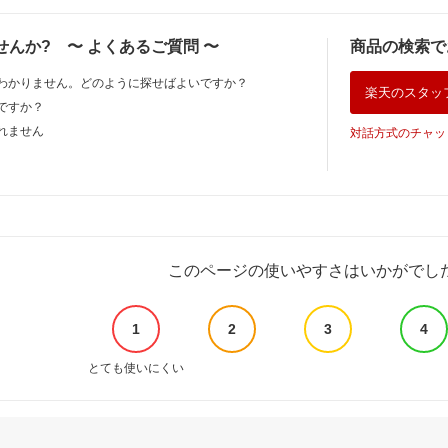
付ループ
iPhone16 iPhone15
無料 1年保証 耐熱
iPhone14 iPhone13
ーチ付き サロニア
せんか?
〜
よくあるご質問
〜
商品の検索で
空調 作
iPhone12 iPhone11
人気 おすすめ プレ
 釣り ワ
iPhone SE
ゼント コテ アイロ
わかりません。どのように探せばよいですか？
ドア フ
iPhone17pro
ン hk
楽天のスタッ
バイク
17promax iPhone
ですか？
Air アイフォン シズ
れません
対話方式のチャッ
カウィル 液晶保護フ
ィルム
このページの使いやすさはいかがでし
1
2
3
4
とても使いにくい