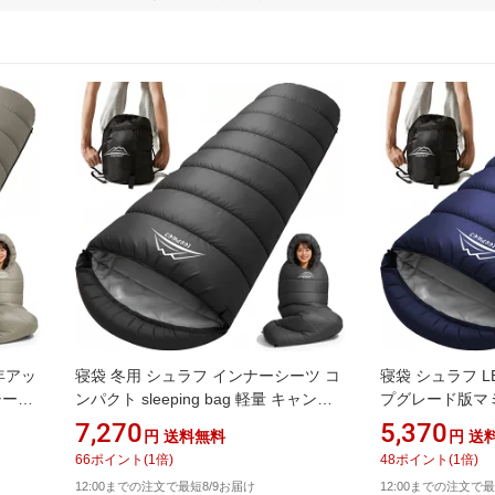
6年アッ
寝袋 冬用 シュラフ インナーシーツ コ
寝袋 シュラフ L
シーズ
ンパクト sleeping bag 軽量 キャンプ
プグレード版マ
ドア
アウトドア 防災 車中泊 来客用 登山 簡
ン コンパクト 
7,270
5,370
円
送料無料
円
送
 来客用
単収納 丸洗い可能 収納袋付
sleeping ba
66
ポイント
(
1
倍)
48
ポイント
(
1
倍)
袋付
登山 簡単収納 
12:00までの注文で最短8/9お届け
12:00までの注文で最