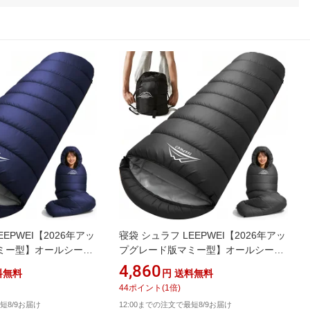
EEPWEI【2026年アッ
寝袋 シュラフ LEEPWEI【2026年アッ
ミー型】オールシーズ
プグレード版マミー型】オールシーズ
キャンプ アウトドア
ン コンパクト キャンプ アウトドア
4,860
料無料
円
送料無料
g 軽量 防災 車中泊 来客用
sleeping bag 軽量 防災 車中泊 来客用
44
ポイント
(
1
倍)
丸洗い可能 収納袋付
登山 簡単収納 丸洗い可能 収納袋付
短8/9お届け
12:00までの注文で最短8/9お届け