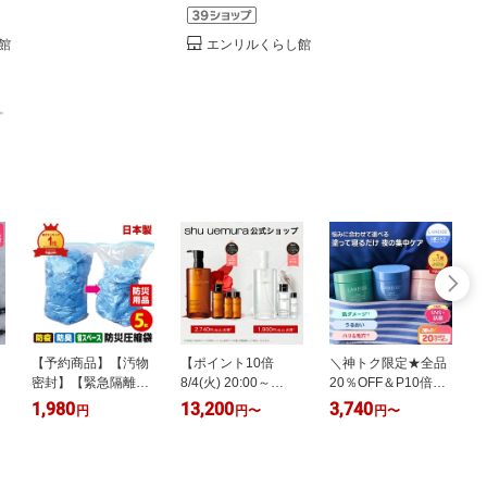
館
エンリルくらし館
。
ク
【予約商品】【汚物
【ポイント10倍
＼神トク限定★全品
【
＞
密封】【緊急隔離】
8/4(火) 20:00～
20％OFF＆P10倍／
防災圧縮袋 日本製被
8/11(火) 1:59まで】
[楽天1位] フェイスク
1,980
13,200
3,740
1
円
円
〜
円
〜
災時、緊急時の汚
アルティム8∞ ベス
リーム ナイトクリー
物・廃棄物・生ゴミ
トセラーキット / ブ
ム スリーピングマス
8
を圧縮！廃棄までの
ライト クレンジング
ク 保湿クリーム 顔
1
料
10日間に耐える！防
オイル キット | シュ
バウンシー エイジン
1