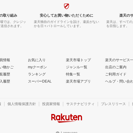
の取り組み
安心してお買い物いただくために
楽天の
市場では、クレジッ
楽天独自のガイドラインを設け、違反がない
楽天は、すべての
て送信されます。
かを日々パトロールしています。
を目指します。
員情報
お気に入り
楽天市場トップ
楽天のサービス
い物かご
myクーポン
ジャンル一覧
出店のご案内
覧履歴
ランキング
特集一覧
ご利用ガイド
入履歴
スーパーDEAL
楽天市場アプリ
ヘルプ・問い合
報
個人情報保護方針
投資家情報
サステナビリティ
プレスリリース