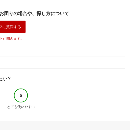
ポ
災圧縮袋 5枚入【安
ウウエムラクレンジ
グ ケア エイジング
心の日本製】
ング 楽天市場店限定
ケア クリーム 美容
お困りの場合や、探し方について
洗顔 メイク落とし
液 毛穴 スキンケア
毛穴 洗顔料 スキン
フェイスマスク ラネ
ケア 美容 化粧落と
ージュ ナイトパック
フに質問する
し 正規品 送料無料
夜 パック 人気 保湿
楽天ベストコスメ
トが開きます。
たか？
5
とても使いやすい