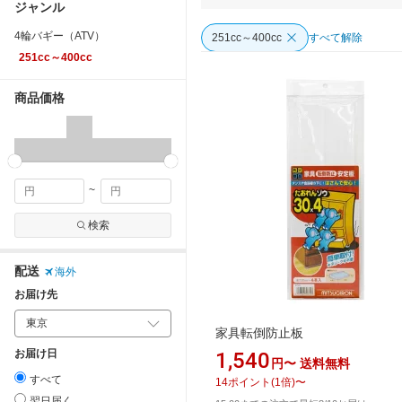
ジャンル
4輪バギー（ATV）
251cc～400cc
すべて解除
251cc～400cc
商品価格
~
検索
配送
海外
お届け先
家具転倒防止板
お届け日
1,540
円〜
送料無料
すべて
14
ポイント
(
1
倍)
〜
翌日届く