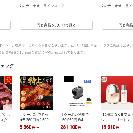
ナミオオンラインストア
ナミオオンライ
同じ商品を安い順で見る
同じ商品
ポイント、在庫等）と異なる場合がございます。正しい情報は商品ページをご確認ください
広告商品には、商品名冒頭に[PR]と表記されております。
ェック
納税】＼
＼クーポンで半額
【クーポン利用で
【公式】SK-II フェ
ェスタ対
★5,360円⇒2,680円
160,050円 8/4
シャル トリートメ
ミ 最短
／【楽天ランキング
20:00~】ポータブル
ト セラム トライア
5,360
281,100
19,910
円
〜
円
円
1位 訳
3冠！】特大うなぎ
エアコン WAVE
ル キット SK-2 / SK