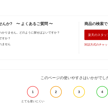
佃煮付き
の蒲焼き 送料無料
3+専用バッテリーパ
II（エスケーツー）
 数量限定
長焼き 特大サイズ
ック セット ポータ
正規品 送料無料 SK
極旨 黒
丑の日 お中元 肉厚
ブルクーラー スポッ
SKII ピテラ 美容液
ガーリッ
180グラム 160グラ
トクーラー スポット
スキンケア 誕生日
 味付け
ム 選べる尾数1尾 2
エアコン 冷風機 エ
女性 化粧品 コスメ
せんか?
〜
よくあるご質問
〜
商品の検索で
分け 冷
尾 3尾 5尾 うなぎ 土
アコン 車中泊 キャ
妻 誕生日
牛タンセ
用丑の日 ギフト プ
ンプ 暑さ対策 熱中
わかりません。どのように探せばよいですか？
発送月
レゼント
症 除湿 梅雨 湿気対
楽天のスタッ
料無料
策 停電 夏&冬両用 エ
ですか？
コフロー
れません
対話方式のチャッ
このページの使いやすさはいかがでし
1
2
3
4
とても使いにくい