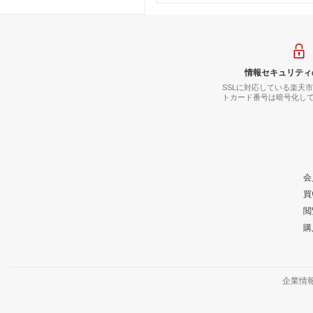
情報セキュリティ
SSLに対応している楽天
トカード番号は暗号化し
会
買
閲
購
企業情