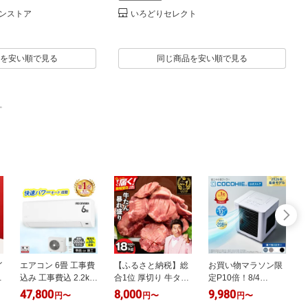
ンストア
いろどりセレクト
を安い順で見る
同じ商品を安い順で見る
。
イ
エアコン 6畳 工事費
【ふるさと納税】総
お買い物マラソン限
ン
込み 工事費込 2.2kW
合1位 厚切り 牛タン
定P10倍！8/4
いたわりエコモード
訳あり 暴れ盛り 牛
20:00〜8/11 01:59ま
47,800
8,000
9,980
円
〜
円
〜
円
〜
-
プラス 快速パワー機
たん うなぎ 塩たん
で【送料無料】ここ