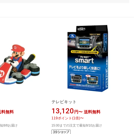
テレビキット
13,120
送料無料
円〜
送料無料
119
ポイント
(
1
倍)
〜
短8/8お届け
15:00までの注文で最短8/10お届け