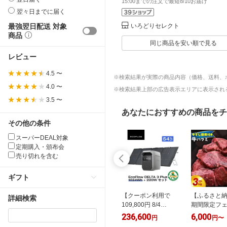
15:00までの注文で最短8/10お届け
翌々日までに届く
最強翌日配送 対象
いろどりセレクト
商品
同じ商品を安い順で見る
レビュー
4.5 〜
※検索結果が実際の商品内容（価格、送料、
4.0 〜
※検索結果上部の広告表示エリアに表示される
3.5 〜
あなたにおすすめの商品をチ
その他の条件
スーパーDEAL対象
定期購入・頒布会
売り切れを含む
ギフト
るさと納税】＼
【ふるさと納税】高
【クーポン利用で
【ふるさと
詳細検索
年産 新米 先行
評価★4.51 総合1位
109,800円 8/4
期間限定フ
／【 定期便 選
やわらか 牛タン
20:00~】EcoFlow ポ
象／ 牛ハラ
00
6,000
236,600
6,000
円
〜
円
〜
円
円
〜
初回配送月・精
400g～2.4kg（ 厚切
ータブル電源 ソーラ
翌日発送 総合