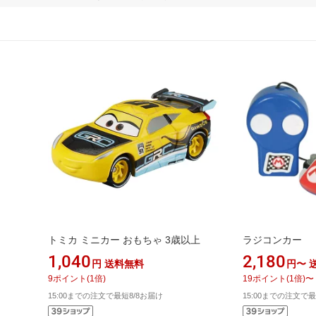
トミカ ミニカー おもちゃ 3歳以上
ラジコンカー
1,040
2,180
円
送料無料
円〜
9
ポイント
(
1
倍)
19
ポイント
(
1
倍)
〜
15:00までの注文で最短8/8お届け
15:00までの注文で最