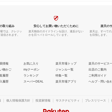
の取り組み
安心してお買い物いただくために
楽天の
市場では、クレジッ
楽天独自のガイドラインを設け、違反がない
楽天は、すべての
て送信されます。
かを日々パトロールしています。
を目指します。
員情報
お気に入り
楽天市場トップ
楽天のサービス
い物かご
myクーポン
ジャンル一覧
出店のご案内
覧履歴
ランキング
特集一覧
ご利用ガイド
入履歴
スーパーDEAL
楽天市場アプリ
ヘルプ・問い合
報
個人情報保護方針
投資家情報
サステナビリティ
プレスリリース