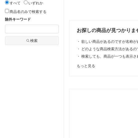
・回数 】 高
すべて
いずれか
り 薄切り ）（ ふる
ーパネル セット
あり 牛すじ
 特A 米 北海道
さと納税 牛タン 小
DELTA 3 Plus
300g～3kg
商品名のみで検索する
 ゆめぴりか |
分け 牛 牛肉 焼肉 焼
1024Wh+220W 軽量
王道 赤タレ 
除外キーワード
0kg 20kg 30kg
き肉 ふるさと納税
両面ソーラーパネル
ダレ トマト
回 12回 無洗米
訳あり ふるさと わ
大容量 長寿命 家庭
ク 食べ比べ
お探しの商品が見つかりま
精米 北海道米
けあり 人気 ランキ
用 蓄電池 太陽光発
タレ 焼肉 小
 産地限定米
ング 北海道 別海町
電 急速充電 キャン
凍 ハラミ 
検索
・
欲しい商品があるのですが名称が
ド米 こめ 米
）（クラウドファン
プ 停電 防災グッズ
ット 選べる
ご飯 ごはん
ディング対象）
節電 エコフロー
泉佐野市 送
・
どのような商品検索方法があるの
・
検索しても、商品が一つも表示さ
もっと見る