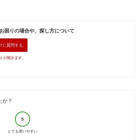
能 時短 時短で冷暖
食べ比べ セット プ
ひえR82026年最新
2
房 電気代 削減 タイ
レミアム たん元 薄
モデル 正規品 ショ
マー 入切 寝室 子供
切り 定期便 サイズ
ップジャパン公式 卓
部屋 6畳用 Sシリー
不揃い 小分け パッ
上扇風機 パーソナル
5
ズ IPF-2202S-W ア
ク 焼くだけ 冷凍 焼
クーラー 冷風扇 冷
お困りの場合や、探し方について
イリスオーヤマ * ク
肉 BBQ 最短翌日発
風機 卓上クーラー
ーラー 【楽天リフォ
送 19日連続1位獲得
ーム認定商品】
大阪府 泉佐野市 送
フに質問する
料無料
トが開きます。
たか？
5
とても使いやすい