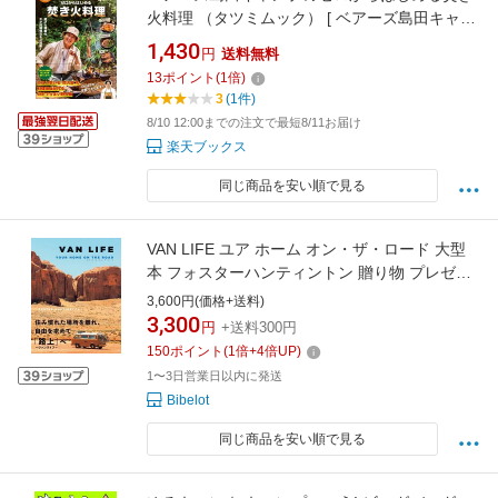
火料理 （タツミムック） [ ベアーズ島田キャン
プ ]
1,430
円
送料無料
13
ポイント
(
1
倍)
3
(1件)
8/10 12:00までの注文で最短8/11お届け
楽天ブックス
同じ商品を安い順で見る
VAN LIFE ユア ホーム オン・ザ・ロード 大型
本 フォスターハンティントン 贈り物 プレゼン
ト 旅 旅本 オフグリッド エコ エシカル サステ
3,600円(価格+送料)
ナブル 再生可能エネルギー
3,300
円
+送料300円
150
ポイント
(
1
倍+
4
倍UP)
1〜3日営業日以内に発送
Bibelot
同じ商品を安い順で見る