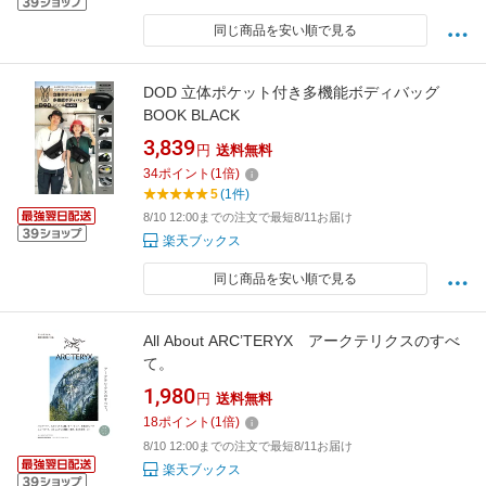
同じ商品を安い順で見る
DOD 立体ポケット付き多機能ボディバッグ
BOOK BLACK
3,839
円
送料無料
34
ポイント
(
1
倍)
5
(1件)
8/10 12:00までの注文で最短8/11お届け
楽天ブックス
同じ商品を安い順で見る
All About ARC’TERYX アークテリクスのすべ
て。
1,980
円
送料無料
18
ポイント
(
1
倍)
8/10 12:00までの注文で最短8/11お届け
楽天ブックス