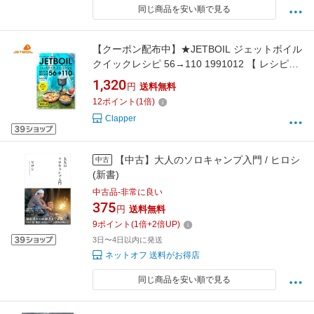
同じ商品を安い順で見る
【クーポン配布中】★JETBOIL ジェットボイル
クイックレシピ 56→110 1991012 【 レシピ本
料理 アウトドア キャンプ 野外 】【メール便・
1,320
円
送料無料
代引不可】
12
ポイント
(
1
倍)
Clapper
【中古】大人のソロキャンプ入門 / ヒロシ
中古
(新書)
中古品-非常に良い
375
円
送料無料
9
ポイント
(
1
倍+
2
倍UP)
3日〜4日以内に発送
ネットオフ 送料がお得店
同じ商品を安い順で見る