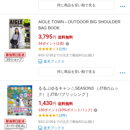
同じ商品を安い順で見る
AIGLE TOWN⇔OUTDOOR BIG SHOULDER
BAG BOOK
3,795
円
送料無料
34
ポイント
(
1
倍)
4
(1件)
8/10 12:00までの注文で最短8/11お届け
楽天ブックス
同じ商品を安い順で見る
るるぶゆるキャン△SEASON3 （JTBのムッ
ク） [ JTBパブリッシング ]
1,430
円
送料無料
130
ポイント
(
10
%ポイントバック)
5
(3件)
8/10 12:00までの注文で最短8/11お届け
楽天ブックス