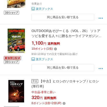
在庫あり
楽天ブックス
同じ商品を安い順で見る
OUTDOORあそびーくる（VOL．26） ソトア
ソビを愛する人々に贈るカーライフマガジン
（GEIBUN MOOKS）
1,100
円
送料無料
10
ポイント
(
1
倍)
8/10 12:00までの注文で最短8/11お届け
楽天ブックス
同じ商品を安い順で見る
【中古】ヒロシのソロキャンプ / ヒロシ
中古
(単行本)
中古品-非常に良い
320
円
送料無料
6
ポイント
(
1
倍+
2
倍UP)