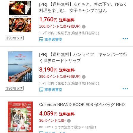
[PR]
【送料無料】友だちと、空の下で、ゆるく
料理を楽しむ。 女子キャンプごはん
1,760
円
送料無料
160
ポイント
(
1
倍+
9
倍UP)
1~2日以内に発送予定(店舗休業日を除く)
軍事選書堂
[PR]
【送料無料】バンライフ キャンパーで行
く世界ロードトリップ
3,190
円
送料無料
290
ポイント
(
1
倍+
9
倍UP)
1~2日以内に発送予定(店舗休業日を除く)
軍事選書堂
Coleman BRAND BOOK #08 保冷バッグ RED
4,059
円
送料無料
36
ポイント
(
1
倍)
8/10 12:00までの注文で最短8/11お届け