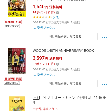
1,540
円
送料無料
14
ポイント
(
1
倍)
3.5
(2件)
8/10 12:00までの注文で最短8/11お届け
楽天ブックス
同じ商品を安い順で見る
WOODS 140TH ANNIVERSARY BOOK
3,597
円
送料無料
32
ポイント
(
1
倍)
8/10 12:00までの注文で最短8/11お届け
楽天ブックス
同じ商品を安い順で見る
【中古】オートキャンプを楽しむ / 沖田雅
中古
生
中古品-非常に良い