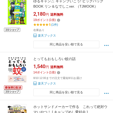
ゆるキャン△ キャンプいこう! ビッグバッグ
BOOK リン＆なでしこver. （TJMOOK）
2,180
円
送料無料
19
ポイント
(
1
倍)
5
(1件)
在庫あり
楽天ブックス
同じ商品を安い順で見る
とってもおもしろい蚊の話
1,540
円
送料無料
14
ポイント
(
1
倍)
8/10 12:00までの注文で最短8/11お届け
楽天ブックス
同じ商品を安い順で見る
ホットサンドメーカーで作る これって絶対ウ
マいやつ！ [ キャンプめし愛好会 ]