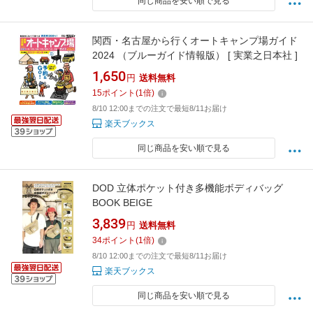
同じ商品を安い順で見る
関西・名古屋から行くオートキャンプ場ガイド
2024 （ブルーガイド情報版） [ 実業之日本社 ]
1,650
円
送料無料
15
ポイント
(
1
倍)
8/10 12:00までの注文で最短8/11お届け
楽天ブックス
同じ商品を安い順で見る
DOD 立体ポケット付き多機能ボディバッグ
BOOK BEIGE
3,839
円
送料無料
34
ポイント
(
1
倍)
8/10 12:00までの注文で最短8/11お届け
楽天ブックス
同じ商品を安い順で見る