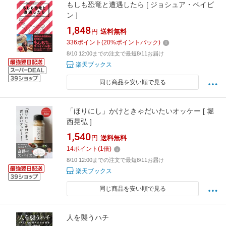
もしも恐竜と遭遇したら [ ジョシュア・ペイビ
ン ]
1,848
円
送料無料
336
ポイント
(
20
%ポイントバック)
8/10 12:00までの注文で最短8/11お届け
楽天ブックス
同じ商品を安い順で見る
「ほりにし」かけときゃだいたいオッケー [ 堀
西晃弘 ]
1,540
円
送料無料
14
ポイント
(
1
倍)
8/10 12:00までの注文で最短8/11お届け
楽天ブックス
同じ商品を安い順で見る
人を襲うハチ