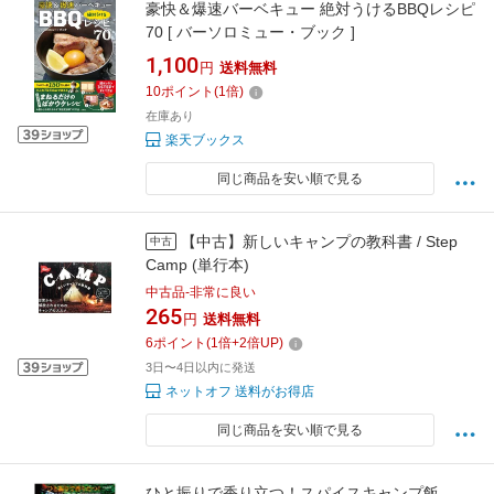
豪快＆爆速バーベキュー 絶対うけるBBQレシピ
70 [ バーソロミュー・ブック ]
1,100
円
送料無料
10
ポイント
(
1
倍)
在庫あり
楽天ブックス
同じ商品を安い順で見る
【中古】新しいキャンプの教科書 / Step
中古
Camp (単行本)
中古品-非常に良い
265
円
送料無料
6
ポイント
(
1
倍+
2
倍UP)
3日〜4日以内に発送
ネットオフ 送料がお得店
同じ商品を安い順で見る
ひと振りで香り立つ！スパイスキャンプ飯