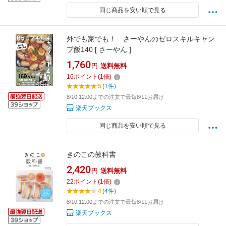
同じ商品を安い順で見る
外でも家でも！ さーやんのゼロスキルキャン
プ飯140 [ さーやん ]
1,760
円
送料無料
16
ポイント
(
1
倍)
5
(1件)
8/10 12:00までの注文で最短8/11お届け
楽天ブックス
同じ商品を安い順で見る
きのこの教科書
2,420
円
送料無料
22
ポイント
(
1
倍)
4
(4件)
8/10 12:00までの注文で最短8/11お届け
楽天ブックス