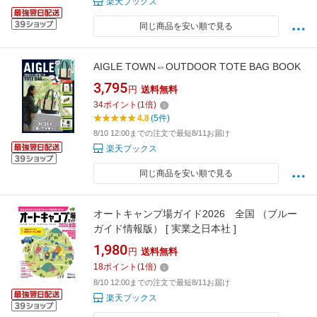
楽天ブックス
同じ商品を安い順で見る
AIGLE TOWN⇔OUTDOOR TOTE BAG BOOK
3,795
円
送料無料
34
ポイント
(
1
倍)
4.8
(5件)
8/10 12:00までの注文で最短8/11お届け
楽天ブックス
同じ商品を安い順で見る
オートキャンプ場ガイド2026 全国 （ブルー
ガイド情報版） [ 実業之日本社 ]
1,980
円
送料無料
18
ポイント
(
1
倍)
8/10 12:00までの注文で最短8/11お届け
楽天ブックス