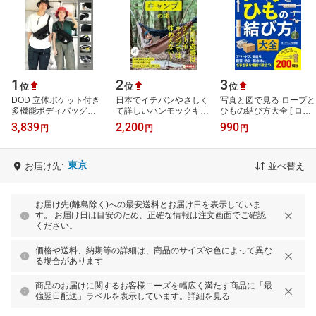
1
2
3
位
位
位
DOD 立体ポケット付き
日本でイチバンやさしく
写真と図で見る ロープと
多機能ボディバッグ
て詳しいハンモックキャ
ひもの結び方大全 [ ロー
BOOK BLACK
ンプの本 [ 野沢 ともみ ]
プワーク研究会 ]
3,839
2,200
990
円
円
円
東京
お届け先:
並べ替え
お届け先(離島除く)への最安送料とお届け日を表示していま
す。 お届け日は目安のため、正確な情報は注文画面でご確認
ください。
価格や送料、納期等の詳細は、商品のサイズや色によって異な
る場合があります
商品のお届けに関するお客様ニーズを幅広く満たす商品に「最
強翌日配送」ラベルを表示しています。
詳細を見る