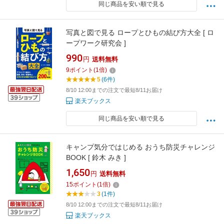
同じ商品を安い順で見る
写真と図で見る ロープとひもの結び方大全 [ ロ
ープワーク研究会 ]
990
円
送料無料
9
ポイント
(
1
倍)
5
(6件)
8/10 12:00までの注文で最短8/11お届け
楽天ブックス
同じ商品を安い順で見る
キャンプ気分ではじめる おうち防災チャレンジ
BOOK [ 鈴木 みき ]
1,650
円
送料無料
15
ポイント
(
1
倍)
3
(1件)
8/10 12:00までの注文で最短8/11お届け
楽天ブックス