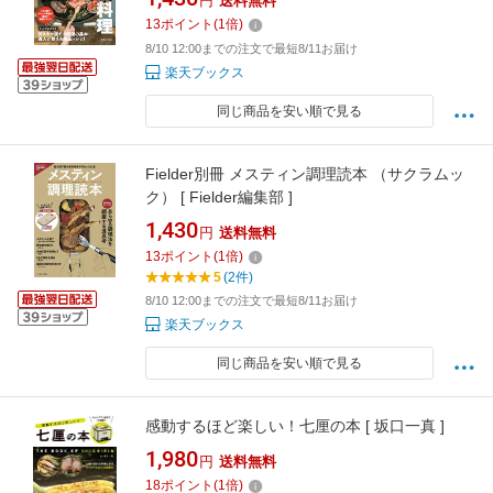
円
送料無料
13
ポイント
(
1
倍)
8/10 12:00までの注文で最短8/11お届け
楽天ブックス
同じ商品を安い順で見る
Fielder別冊 メスティン調理読本 （サクラムッ
ク） [ Fielder編集部 ]
1,430
円
送料無料
13
ポイント
(
1
倍)
5
(2件)
8/10 12:00までの注文で最短8/11お届け
楽天ブックス
同じ商品を安い順で見る
感動するほど楽しい！七厘の本 [ 坂口一真 ]
1,980
円
送料無料
18
ポイント
(
1
倍)