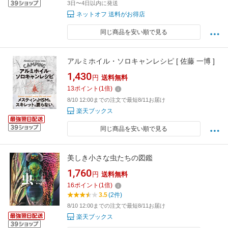
3日〜4日以内に発送
ネットオフ 送料がお得店
同じ商品を安い順で見る
アルミホイル・ソロキャンレシピ [ 佐藤 一博 ]
1,430
円
送料無料
13
ポイント
(
1
倍)
8/10 12:00までの注文で最短8/11お届け
楽天ブックス
同じ商品を安い順で見る
美しき小さな虫たちの図鑑
1,760
円
送料無料
16
ポイント
(
1
倍)
3.5
(2件)
8/10 12:00までの注文で最短8/11お届け
楽天ブックス