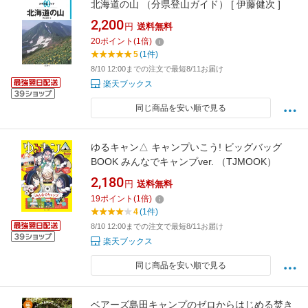
北海道の山 （分県登山ガイド） [ 伊藤健次 ]
2,200
円
送料無料
20
ポイント
(
1
倍)
5
(1件)
8/10 12:00までの注文で最短8/11お届け
楽天ブックス
同じ商品を安い順で見る
ゆるキャン△ キャンプいこう! ビッグバッグ
BOOK みんなでキャンプver. （TJMOOK）
2,180
円
送料無料
19
ポイント
(
1
倍)
4
(1件)
8/10 12:00までの注文で最短8/11お届け
楽天ブックス
同じ商品を安い順で見る
ベアーズ島田キャンプのゼロからはじめる焚き