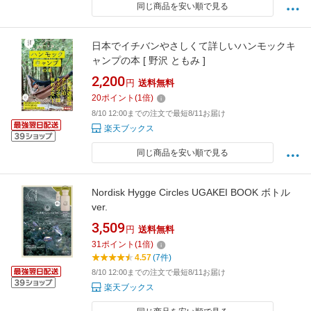
同じ商品を安い順で見る
日本でイチバンやさしくて詳しいハンモックキ
ャンプの本 [ 野沢 ともみ ]
2,200
円
送料無料
20
ポイント
(
1
倍)
8/10 12:00までの注文で最短8/11お届け
楽天ブックス
同じ商品を安い順で見る
Nordisk Hygge Circles UGAKEI BOOK ボトル
ver.
3,509
円
送料無料
31
ポイント
(
1
倍)
4.57
(7件)
8/10 12:00までの注文で最短8/11お届け
楽天ブックス