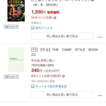
（M．B．MOOK）
1,300
円
送料無料
11
ポイント
(
1
倍)
在庫あり
楽天ブックス
同じ商品を安い順で見る
【中古】THE CAMP STYLE BOOK
中古
21/
中古品-非常に良い
780円(価格+送料)
340
円
+送料440円
9
ポイント
(
1
倍+
2
倍UP)
3日〜4日以内に発送
ネットオフ楽天市場支店
同じ商品を安い順で見る