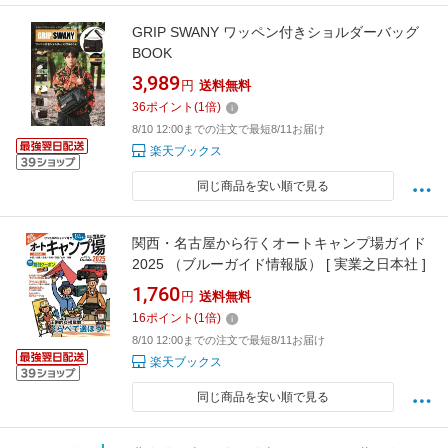
GRIP SWANY ワッペン付きショルダーバッグ
BOOK
3,989
円
送料無料
36
ポイント
(
1
倍)
8/10 12:00までの注文で最短8/11お届け
楽天ブックス
同じ商品を安い順で見る
関西・名古屋から行くオートキャンプ場ガイド
2025 （ブルーガイド情報版） [ 実業之日本社 ]
1,760
円
送料無料
16
ポイント
(
1
倍)
8/10 12:00までの注文で最短8/11お届け
楽天ブックス
同じ商品を安い順で見る