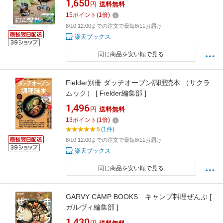
1,650
円
送料無料
15
ポイント
(
1
倍)
8/10 12:00までの注文で最短8/11お届け
楽天ブックス
同じ商品を安い順で見る
Fielder別冊 ダッチオーブン調理読本 （サクラ
ムック） [ Fielder編集部 ]
1,496
円
送料無料
13
ポイント
(
1
倍)
5
(1件)
8/10 12:00までの注文で最短8/11お届け
楽天ブックス
同じ商品を安い順で見る
GARVY CAMP BOOKS キャンプ料理ぜんぶ [
ガルヴィ編集部 ]
1,430