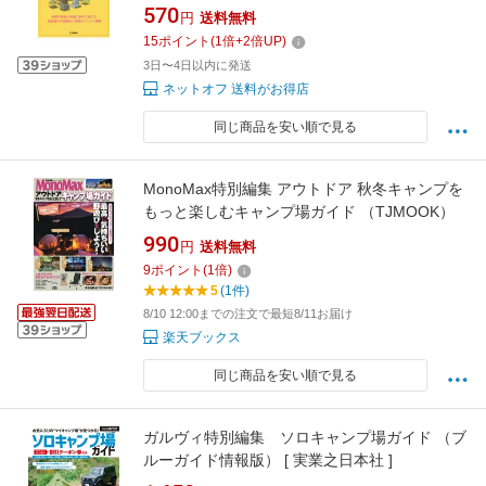
570
円
送料無料
15
ポイント
(
1
倍+
2
倍UP)
3日〜4日以内に発送
ネットオフ 送料がお得店
同じ商品を安い順で見る
MonoMax特別編集 アウトドア 秋冬キャンプを
もっと楽しむキャンプ場ガイド （TJMOOK）
990
円
送料無料
9
ポイント
(
1
倍)
5
(1件)
8/10 12:00までの注文で最短8/11お届け
楽天ブックス
同じ商品を安い順で見る
ガルヴィ特別編集 ソロキャンプ場ガイド （ブ
ルーガイド情報版） [ 実業之日本社 ]