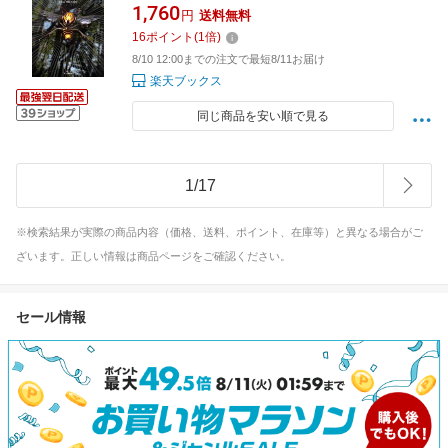
1,760
円
送料無料
16
ポイント
(
1
倍)
8/10 12:00までの注文で最短8/11お届け
楽天ブックス
同じ商品を安い順で見る
1
/
17
※検索結果が実際の商品内容（価格、送料、ポイント、在庫等）と異なる場合がご
ざいます。正しい情報は商品ページをご確認ください。
セール情報