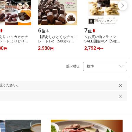
6
7
位
位
あり ハイカカオチ
【訳ありひとくちチョコ
＼お買い物マラソン
レート よりどり選
レート1kg（500g×2
SALE開催中／【5種か
2個セット】 高カカ
袋） ※】大容量 チョコ
ら選べる】贅沢割れチョ
80
2,980
2,792
円
円
円
〜
送料無料》 カカオ
チョコレート 訳あり 送
コ ノンシュガーシリー
%以上 カカ…
料無料 手作り…
ズ 【選べる1袋~8袋…
並べ替え
認ください。