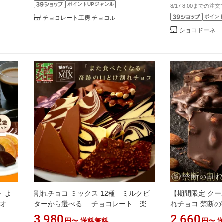
ポイントUPジャンル
8/17 8:00までの注
ポイン
チョコレート工房 チョコル
ショコドーネ
 よ
割れチョコ ミックス 12種 ミルクビ
【期間限定 クー
カオ
ターから選べる チョコレート 楽天
れチョコ 禁断の
カオ
スイーツランキング1位受賞！(12/4)
カオ 86% ご
3,980
2,660
円〜
送料無料
円〜