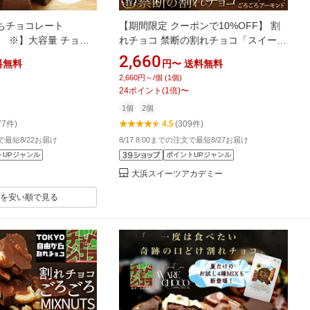
ちチョコレート
【期間限定 クーポンで10%OFF】 割
2袋） ※】大容量 チョコ
れチョコ 禁断の割れチョコ「スイート
あり 送料無料 手作り
ごろごろアーモンド 1袋あたり200g」
2,660
料無料
円〜
送料無料
 カカオマス チョコレ
送料無料 [ チョコレート チョコ 訳あり
2,660円～/個 (1個)
 1kg おやつ スイー
訳ありチョコ カカオ クーベルチュー
24
ポイント
(
1
倍)
〜
コドーネ
ルチョコ 高カカオ ] お買物マラソン セ
1個
2個
ール SALE
77件)
4.5
(309件)
文で最短8/22お届け
8/17 8:00までの注文で最短8/27お届け
トUPジャンル
ポイントUPジャンル
大浜スイーツアカデミー
を安い順で見る