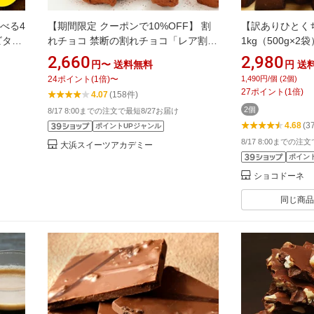
べる4
【期間限定 クーポンで10%OFF】 割
【訳ありひとく
ビタ
れチョコ 禁断の割れチョコ「レア割れ
1kg（500g×
ュベ・
チョコ 1袋あたり100g」 送料無料 [ チ
チョコレート 訳
2,660
2,980
円〜
送料無料
円
送
無料
ョコレート チョコ 訳あり カカオ クー
製菓 お菓子作り
24
ポイント
(
1
倍)
〜
1,490円/個 (2個)
ベルチュールチョコ ジャンドゥーヤ
ート 業務用サイズ
27
ポイント
(
1
倍)
4.07
(158件)
生チョコ ] お買物マラソン セール
ツ お中元 ショ
2個
8/17 8:00までの注文で最短8/27お届け
SALE
4.68
(3
ポイントUPジャンル
8/17 8:00までの注
大浜スイーツアカデミー
ポイン
ショコドーネ
同じ商品