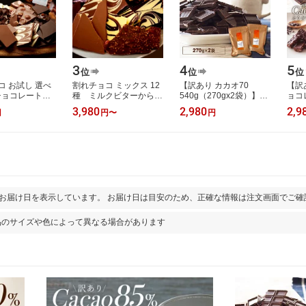
3
4
5
位
位
位
コ お試し 選べ
割れチョコ ミックス 12
【訳あり カカオ70
【訳
 チョコレート
種 ミルクビターから選
540g（270gx2袋）】送
ョコ
由が丘 チュ
べる チョコレート
料無料 ハイカカオ チョ
べる
3,980
2,980
2,9
円
円
〜
円
ショコラ クー
楽天スイーツランキング
コ 高カカオ カカオ70%
オ《
ール …
1位受賞！(1…
以上 チョコレート…
70
とお届け日を表示しています。 お届け日は目安のため、正確な情報は注文画面でご確
品のサイズや色によって異なる場合があります