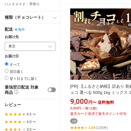
ハンドメイド・手作り
種類（チョコレート）
配送
海外
お届け先
お届け日
すべて
翌日届く
翌々日までに届く
[PR]
【ふるさと納税】訳あり 割
最強翌日配送 対象
ョコ 選べる 500g 1kg ミックス 
商品
類 アソート チョコレート スイー
9,000
円〜
送料無料
やつ ご褒美 ビター ホワイト ミ
レビュー
9,000円～/個 (1個)
ーモンド クランチ クランベリー
楽天カード決済で楽天ポイント付与
4.5 〜
子 チャック付き お取り寄せ 福岡
1個
4.0 〜
留米市 送料無料
3.89
(135件)
3.5 〜