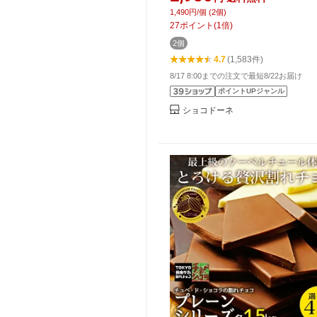
85 クランチ アーモンド オレンジ
1,490円/個 (2個)
オニブ カカオマス チョコレート
27
ポイント
(
1
倍)
業務用サイズ 70% プチギフト 
2個
4.7
(1,583件)
8/17 8:00までの注文で最短8/22お届け
ポイントUPジャンル
ショコドーネ