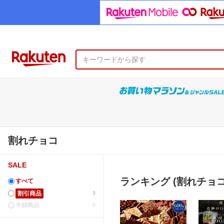
割れチョコ
SALE
ランキング (割れチョコ
すべて
割引商品
3
半額商品
0