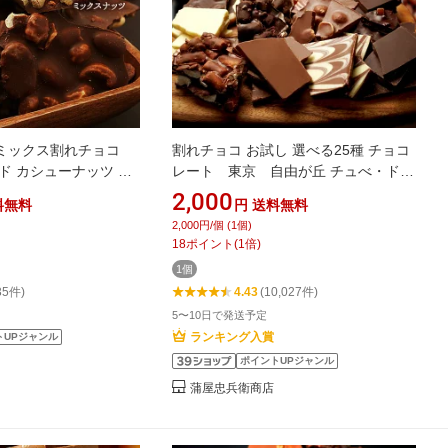
ツミックス割れチョコ
割れチョコ お試し 選べる25種 チョコ
ンド カシューナッツ ピ
レート 東京 自由が丘 チュべ・ド・
マカダミアナッツ 東
ショコラ クーベルチュール 楽天スイ
2,000
料無料
円
送料無料
チュベ・ド・ショコ
ーツランキング1位受賞！
2,000円/個 (1個)
ト 山盛り クーベル
18
ポイント
(
1
倍)
1個
35件)
4.43
(10,027件)
5〜10日で発送予定
ランキング入賞
トUPジャンル
ポイントUPジャンル
蒲屋忠兵衛商店