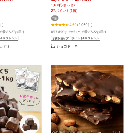
送料無料 [ チョコレート
大容量 業務用サイズ お菓子作り 手作
1,490円/個 (2個)
カカオ クーベルチュー
り チョコレート プチギフト カカオ
27
ポイント
(
1
倍)
オ ] お買物マラソン セ
80% カカオ90%より食べやすい！ お
2個
中元
件)
4.69
(2,050件)
文で最短8/27お届け
8/17 8:00までの注文で最短8/22お届け
トUPジャンル
ポイントUPジャンル
カデミー
ショコドーネ