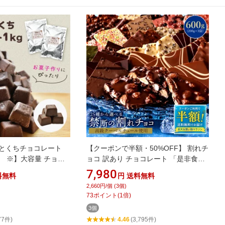
とくちチョコレート
【クーポンで半額・50%OFF】 割れチ
2袋） ※】大容量 チョコ
ョコ 訳あり チョコレート 「是非食べ
あり 送料無料 手作り
比べて見てください★★★★ 絶対後悔
7,980
料無料
円
送料無料
 カカオマス チョコレ
させない!25種類より3個 選べる割れチ
2,660円/個 (3個)
 1kg おやつ スイー
ョコ (200g×3袋)」 送料無料 [ チョコ
73
ポイント
(
1
倍)
コドーネ
スイーツ 大浜スイーツアカデミー ] お
3個
買物マラソン セール SALE
77件)
4.46
(3,795件)