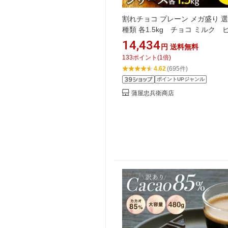
割れチョコ プレーン メガ盛り 選
種類 各1.5kg チョコ ミルク 
ー ホワイト ハイビター チ
14,434
円
送料無料
ド・ショコラ 自由が丘 送料
133
ポイント
(
1
倍)
4.62
(695件)
ポイントUPジャンル
蒲屋忠兵衛商店