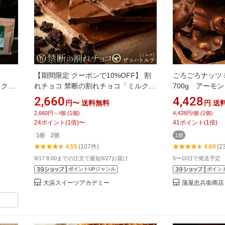
【期間限定 クーポンで10%OFF】 割
ごろごろナッ
 クー
れチョコ 禁断の割れチョコ「ミルクザ
700g アーモ
カオ
ッハトルテ 1袋当たり200g」 送料無料
ーカンナッツ 
2,660
4,428
円〜
送料無料
円
送
 チョ
[ チョコレート チョコ 訳あり 訳ありチ
京 自由が丘 
2,660円～/個 (1個)
4,428円/個 (1個)
カオ
ョコ カカオ クーベルチュールチョコ
ラ チョコレー
24
ポイント
(
1
倍)
〜
41
ポイント
(
1
倍)
ギフト
有名 ] お買物マラソン セール SALE
チュール
1個
2個
1個
4.55
(107件)
4.69
(2
8/17 8:00までの注文で最短8/27お届け
5〜10日で発送予定
ポイントUPジャンル
ポイン
大浜スイーツアカデミー
蒲屋忠兵衛商店