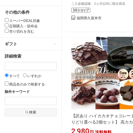
ご入金確認後、2ヵ月以内に順次発送
その他の条件
福岡県久留米市
スーパーDEAL対象
定期購入・頒布会
売り切れを含む
ギフト
詳細検索
すべて
いずれか
商品名のみで検索する
除外キーワード
検索
【訳あり ハイカカオチョコレート
りどり選べる2個セット】 高カ
《送料無料》 カカオ70%以上 カ
2,980
円
送料無料