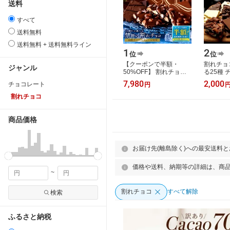
送料
すべて
送料無料
送料無料 + 送料無料ライン
1
2
位
位
【クーポンで半額・
割れチョ
ジャンル
50%OFF】 割れチョコ
る25種
訳あり チョコレート
東京 自
7,980
2,000
チョコレート
円
「是非食べ比べて見てく
べ・ド・
ださい★★★★ 絶…
ベルチュ
割れチョコ
商品価格
お届け先(離島除く)への最安送料
価格や送料、納期等の詳細は、商
~
割れチョコ
すべて解除
検索
ふるさと納税