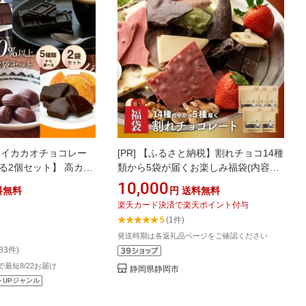
ハイカカオチョコレー
[PR]
【ふるさと納税】割れチョコ14種
る2個セット】 高カカ
類から5袋が届くお楽しみ福袋(内容ラ
カカオ70%以上 カカ
ンダム・180g×5袋)
10,000
料無料
円
送料無料
アーモンド オレンジ カ
楽天カード決済で楽天ポイント付与
マス チョコレート 効
5
(1件)
70% プチギフト お中
発送時期は各返礼品ページをご確認ください
583件)
文で最短8/22お届け
静岡県静岡市
トUPジャンル