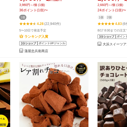
 カカ
東京 自由が丘 チュベ・ド・ショコ
200g×2個」 
3,980円～/個 (1個)
2,660円～/個 (1個)
 効果
ラ クーベルチュール 記念日 パーテ
チョコ 訳あり 
36
ポイント
(
1
倍)
〜
24
ポイント
(
1
倍)
〜
お中元
ィー 大容量
ルチョコ 高カカ
1個
1個
2個
ール SALE
4.28
(22,940件)
4.83
(6
5〜10日で発送予定
8/17 8:00までの注
ランキング入賞
ポイン
ポイントUPジャンル
大浜スイーツア
蒲屋忠兵衛商店