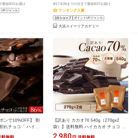
文で最短8/22お届け
8/17 8:00までの注文で最短8/27お届け
ランキング入賞
トUPジャンル
ポイントUPジャンル
大浜スイーツアカデミー
ポンで10%OFF】 割
【訳あり カカオ70 540g（270gx2
割れチョコ「 ハイカ
袋）】送料無料 ハイカカオ チョコ 高
ろごろアーモンド 最大
カカオ カカオ70%以上 チョコレート
2,980
送料無料
円
送料無料