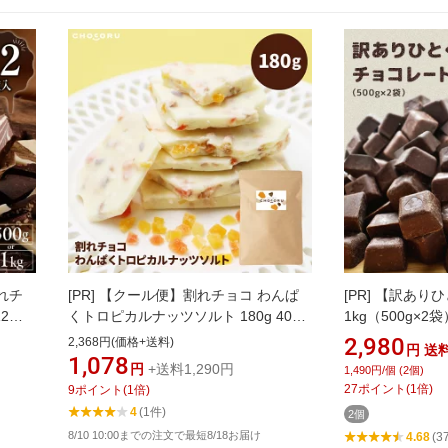
れチ
[PR]
【クール便】割れチョコ わんぱ
[PR]
【訳ありひ
12種
くトロピカルナッツソルト 180g 400g
1kg（500g×
ツ お
チョコレート
チョコレート 訳
2,980
2,368円(価格+送料)
円
送
ルク ア
製菓 お菓子作り
1,078
円
+送料1,290円
1,490円/個 (2個)
 洋菓
ート 業務用サイズ
27
ポイント
(
1
倍)
9
ポイント
(
1
倍)
県 久
ツ お中元 ショ
4
(1件)
2個
8/10 10:00までの注文で最短8/18お届け
4.68
(3