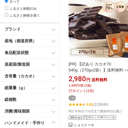
すべて
ふるさと納税のみ
ふるさと納税を除く
ブランド
産地（都道府県）
食品配送状態
[PR]
【訳あり カカオ70
原産国/製造国
540g（270gx2袋）】送料無料 
カオ チョコ 高カカオ カカオ70
含有量（カカオ）
2,980
円
送料無料
チョコレート大容量 業務用サイズ
1,490円/個 (2個)
総重量（g）
菓子作り 手作り チョコレート 
27
ポイント
(
1
倍)
フト カカオ80% カカオ90%よ
2個
総個数
やすい！ お中元
4.69
(2,050件)
消費/賞味期限
8/17 8:00までの注文で最短8/22お届け
ポイントUPジャンル
ハンドメイド・手作り
ショコドーネ