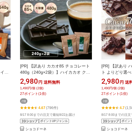
[PR]
【訳あり カカオ85 チョコレート
[PR]
【訳あり 
ハイカ
480g（240g×2袋）】ハイカカオ クー
ト よりどり選べ
%以上
ベルチュール チョコレート 高カカオ
オ《送料無料》 
2,980
2,980
円
送料無料
円
送
 お
カカオ85％ ハイカカオシリーズ チョ
オ85 クランチ 
1,490円/個 (2個)
1,490円/個 (2個)
プチギ
コレート 効果 業務用サイズ カカオ
カオニブ カカオ
27
ポイント
(
1
倍)
27
ポイント
(
1
倍)
り食べ
80％以上 カカオ70%以上 プチギフト
果 業務用サイズ 
2個
2個
送料無料 お中元
元
4.67
(796件)
4.7
(1,
8/17 8:00までの注文で最短8/22お届け
8/17 8:00までの注
ポイントUPジャンル
ポイン
ショコドーネ
ショコドーネ