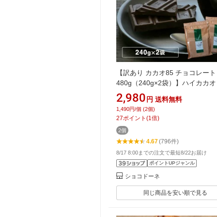
【訳あり カカオ85 チョコレート
480g（240g×2袋）】ハイカカオ
ベルチュール チョコレート 高カ
2,980
円
送料無料
カカオ85％ ハイカカオシリーズ
1,490円/個 (2個)
コレート 効果 業務用サイズ カ
27
ポイント
(
1
倍)
80％以上 カカオ70%以上 プチ
2個
送料無料 お中元
4.67
(796件)
8/17 8:00までの注文で最短8/22お届け
ポイントUPジャンル
ショコドーネ
同じ商品を安い順で見る