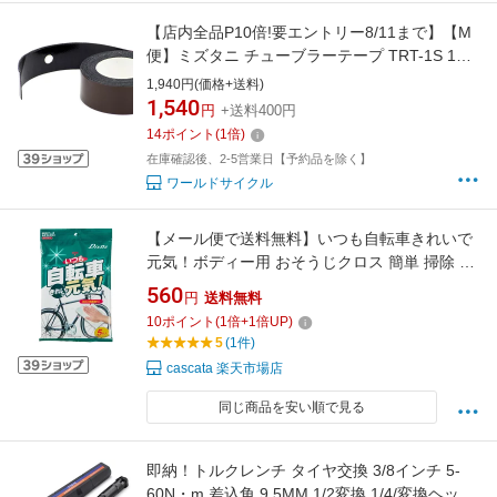
【店内全品P10倍!要エントリー8/11まで】【M
便】ミズタニ チューブラーテープ TRT-1S 1本
分
1,940円(価格+送料)
1,540
円
+送料400円
14
ポイント
(
1
倍)
在庫確認後、2-5営業日【予約品を除く】
ワールドサイクル
【メール便で送料無料】いつも自転車きれいで
元気！ボディー用 おそうじクロス 簡単 掃除 自
転車 ウィットタイプ Dixna ディズナ
560
円
送料無料
10
ポイント
(
1
倍+
1
倍UP)
5
(1件)
cascata 楽天市場店
同じ商品を安い順で見る
即納！トルクレンチ タイヤ交換 3/8インチ 5-
60N・m 差込角 9.5MM 1/2変換 1/4/変換ヘッド