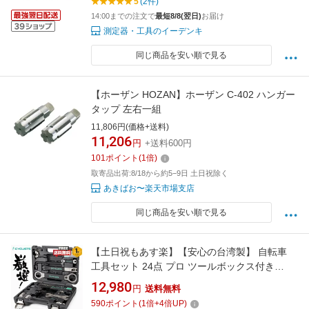
5
(2件)
14:00までの注文で
最短8/8(翌日)
お届け
測定器・工具のイーデンキ
同じ商品を安い順で見る
【ホーザン HOZAN】ホーザン C-402 ハンガー
タップ 左右一組
11,806円(価格+送料)
11,206
円
+送料600円
101
ポイント
(
1
倍)
取寄品出荷:8/18から約5−9日 土日祝除く
あきばお〜楽天市場支店
同じ商品を安い順で見る
【土日祝もあす楽】【安心の台湾製】 自転車
工具セット 24点 プロ ツールボックス付き
CYCLISTS
12,980
円
送料無料
590
ポイント
(
1
倍+
4
倍UP)