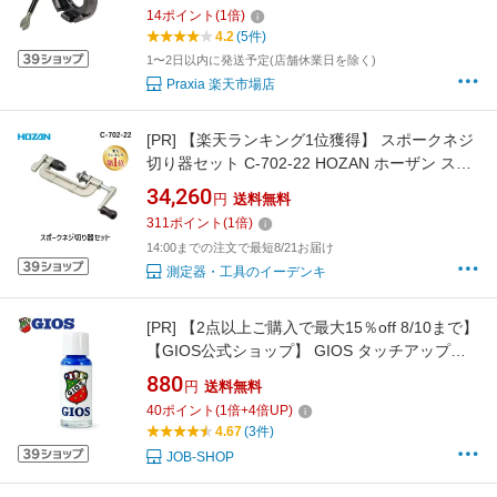
ャスター 送料無料
14
ポイント
(
1
倍)
4.2
(5件)
1〜2日以内に発送予定(店舗休業日を除く)
Praxia 楽天市場店
[PR]
【楽天ランキング1位獲得】 スポークネジ
切り器セット C-702-22 HOZAN ホーザン スポ
ークネジ切り 自転車工具 ホイール組み ダイス
34,260
円
送料無料
付 BC2.3 #13#14#15 メンテナンス
311
ポイント
(
1
倍)
14:00までの注文で最短8/21お届け
測定器・工具のイーデンキ
[PR]
【2点以上ご購入で最大15％off 8/10まで】
【GIOS公式ショップ】 GIOS タッチアップペ
イント GB | ジオス ブルー クロスバイク ロード
880
円
送料無料
バイク 塗装 修理 傷 補修 自転車 カラー 色 bike
40
ポイント
(
1
倍+
4
倍UP)
4.67
(3件)
JOB-SHOP