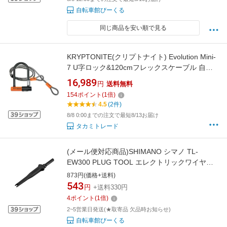
自転車館びーくる
同じ商品を安い順で見る
KRYPTONITE(クリプトナイト) Evolution Mini-
7 U字ロック&120cmフレックスケーブル 自転
車 鍵 防犯 最強 頑丈 ロードバイク クロスバイ
16,989
円
送料無料
ク バイクロック 並行輸入
154
ポイント
(
1
倍)
4.5
(2件)
8/8 0:00までの注文で最短8/13お届け
タカミトレード
(メール便対応商品)SHIMANO シマノ TL-
EW300 PLUG TOOL エレクトリックワイヤー
接続/切断用 プラグ 工具(Y7HE40000)
873円(価格+送料)
(4550170762322)ツール
543
円
+送料330円
4
ポイント
(
1
倍)
2~5営業日発送(★取寄品 欠品時お知らせ)
自転車館びーくる