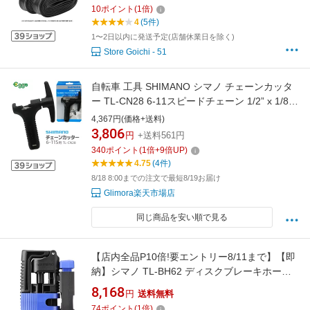
やクロスバイクに 折りたたみタイプ 高品質ブ
10
ポイント
(
1
倍)
チルゴム製 タイヤのトラブル対策に常備 高気
4
(5件)
密性 現場で修理 DIY 費用削減 節約 メンテナン
1〜2日以内に発送予定(店舗休業日を除く)
ス
Store Goichi - 51
自転車 工具 SHIMANO シマノ チェーンカッタ
ー TL-CN28 6-11スピードチェーン 1/2” x 1/8”
ブラック チェーン切り 自転車修理 補修 11速
4,367円(価格+送料)
10速 9速 8速 7速 6速 Y13098500 CN-NX10
3,806
円
+送料561円
340
ポイント
(
1
倍+
9
倍UP)
4.75
(4件)
8/18 8:00までの注文で最短8/19お届け
Glimora楽天市場店
同じ商品を安い順で見る
【店内全品P10倍!要エントリー8/11まで】【即
納】シマノ TL-BH62 ディスクブレーキホース
カット＆セット工具
8,168
円
送料無料
74
ポイント
(
1
倍)