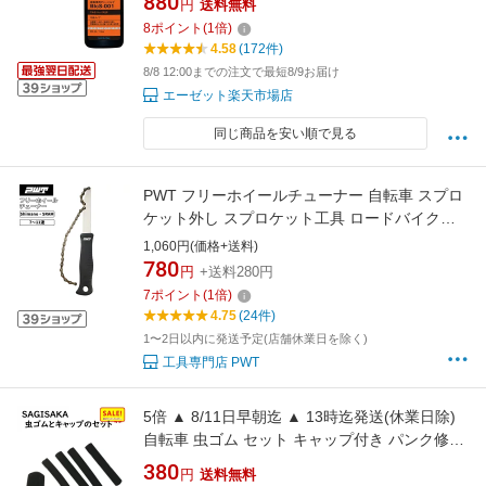
880
円
送料無料
ェーン潤滑剤 チェーン用潤滑剤【送料無料(北
8
ポイント
(
1
倍)
海道・沖縄・離島除く)】
4.58
(172件)
8/8 12:00までの注文で最短8/9お届け
エーゼット楽天市場店
同じ商品を安い順で見る
PWT フリーホイールチューナー 自転車 スプロ
ケット外し スプロケット工具 ロードバイク
MTB 7S〜11S対応 FT50
1,060円(価格+送料)
780
円
+送料280円
7
ポイント
(
1
倍)
4.75
(24件)
1〜2日以内に発送予定(店舗休業日を除く)
工具専門店 PWT
5倍 ▲ 8/11日早朝迄 ▲ 13時迄発送(休業日除)
自転車 虫ゴム セット キャップ付き パンク修理
サギサカ 33000 軽快車 シティサイクル用
380
円
送料無料
（ゆ）さ