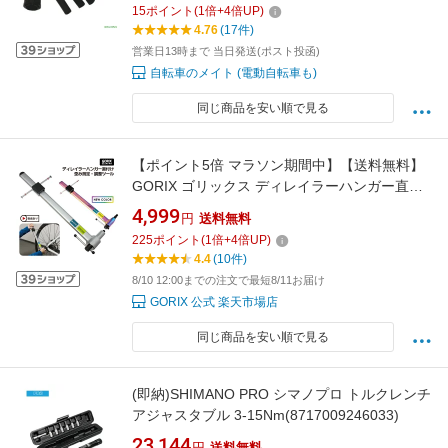
15
ポイント
(
1
倍+
4
倍UP)
4.76
(17件)
営業日13時まで 当日発送(ポスト投函)
自転車のメイト (電動自転車も)
同じ商品を安い順で見る
【ポイント5倍 マラソン期間中】【送料無料】
GORIX ゴリックス ディレイラーハンガー直付
けゲージ 歪み測定・調整ツール・自転車専用
4,999
円
送料無料
工具 (GX-1946) ロードバイク 自転車
225
ポイント
(
1
倍+
4
倍UP)
4.4
(10件)
8/10 12:00までの注文で最短8/11お届け
GORIX 公式 楽天市場店
同じ商品を安い順で見る
(即納)SHIMANO PRO シマノプロ トルクレンチ
アジャスタブル 3-15Nm(8717009246033)
23,144
円
送料無料