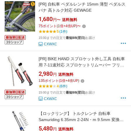
[PR]
自転車 ペダルレンチ 15mm 薄型 ペダルス
パナ 高トルク対応 GEWAGE
1,680
円〜
送料無料
75
ポイント
(
1
倍+
4
倍UP)
〜
5
(1件)
15:00までの注文で
最短8/8(翌日)
お届け
CXWXC
[PR]
BIKE HAND スプロケット外し工具 自転車
用 7-11速対応 スプロケットリムーバー フリー
ホイールリムーバー
2,980
円
送料無料
135
ポイント
(
1
倍+
4
倍UP)
4
(6件)
15:00までの注文で
最短8/8(翌日)
お届け
CXWXC
【ロックリング】 トルクレンチ 自転車
Samuriding 6.35mm 2-24N・m 9.5mm 変換ア
ダプタ付き SIG-T103 トルクレンチ ロードバイ
5,480
円
送料無料