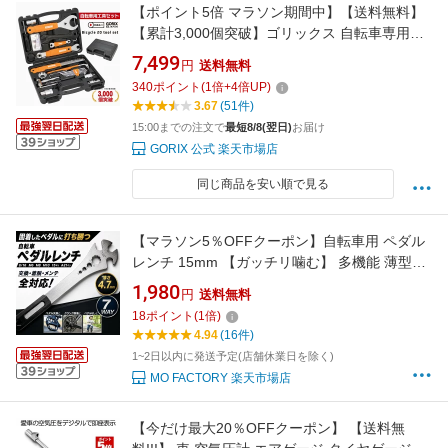
【ポイント5倍 マラソン期間中】【送料無料】
【累計3,000個突破】ゴリックス 自転車専用工
具セット 20点入りスペシャルキット シマノ対
7,499
円
送料無料
応 TBX01 自転車工具セット スプロケット外
340
ポイント
(
1
倍+
4
倍UP)
し・チェーンカッターなど ロードバイク・mtb
3.67
(51件)
他自転車 GORIX
15:00までの注文で
最短8/8(翌日)
お届け
GORIX 公式 楽天市場店
同じ商品を安い順で見る
【マラソン5％OFFクーポン】自転車用 ペダル
レンチ 15mm 【ガッチリ噛む】 多機能 薄型
7way ロング レンチ 六角レンチ ハイトルク ト
1,980
円
送料無料
ルクス 自転車 ロードバイク クロスバイク MTB
18
ポイント
(
1
倍)
ママチャリ ペダルスパナ 高トルク対応
4.94
(16件)
1~2日以内に発送予定(店舗休業日を除く)
MO FACTORY 楽天市場店
【今だけ最大20％OFFクーポン】 【送料無