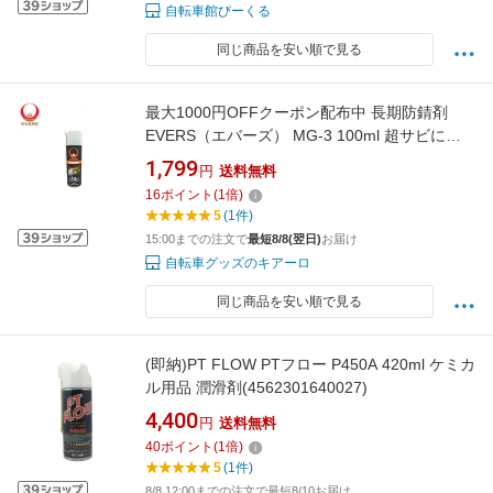
自転車館びーくる
同じ商品を安い順で見る
最大1000円OFFクーポン配布中 長期防錆剤
EVERS（エバーズ） MG-3 100ml 超サビに強
い（強力防錆、防サビ、潤滑剤） 防錆スプレー
1,799
円
送料無料
自転車、自転車部品、あらゆる金属をサビから
16
ポイント
(
1
倍)
守ります
5
(1件)
15:00までの注文で
最短8/8(翌日)
お届け
自転車グッズのキアーロ
同じ商品を安い順で見る
(即納)PT FLOW PTフロー P450A 420ml ケミカ
ル用品 潤滑剤(4562301640027)
4,400
円
送料無料
40
ポイント
(
1
倍)
5
(1件)
8/8 12:00までの注文で最短8/10お届け