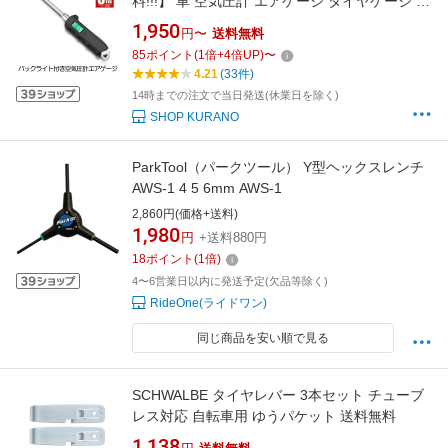
料!!!】 車 空気圧計 エアゲージ タイヤゲージ デ
ジタル 空気圧 デジタル表示 空気圧チェッカー
1,950
円〜
送料無料
空気圧チェック 圧力計 車用 自動車 チェック
85
ポイント
(
1
倍+
4
倍UP)
〜
LCDディスプレイ 自転車 測定 高精度 加圧 減圧
4.21
(33件)
タイヤ交換 カー バイ
14時までの注文で当日発送(休業日を除く)
SHOP KURANO
ParkTool（パークツール） Y型ヘックスレンチ
AWS-1 4 5 6mm AWS-1
2,860円(価格+送料)
1,980
円
+送料880円
18
ポイント
(
1
倍)
4〜6営業日以内に発送予定(欠品等除く)
RideOne(ライドワン)
同じ商品を安い順で見る
SCHWALBE タイヤレバー 3本セット チューブ
レス対応 自転車用 ゆうパケット 送料無料
1,138