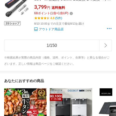
ソケット エクステンション 45ギア CR-V材質専
3,799
円
送料無料
用ハードケース付き 滑り止め 両回転可能 自転
68
ポイント
(
1
倍+
1
倍UP)
車 バイク オートバイ 修理レンチ 交換 説明書/
4.6
(5件)
校正書あり 送料無料 一年保証
8/10 10:00までの注文で最短8/13お届け
アウトドア用品店
1
/
150
※検索結果が実際の商品内容（価格、送料、ポイント、在庫等）と異なる場合がご
ざいます。正しい情報は商品ページをご確認ください。
あなたにおすすめの商品