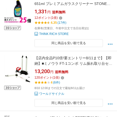
651ml プレミアムガラスクリーナー STONER
KURE 送料無料 【SK01980】
1,331
円
送料無料
12
ポイント
(
1
倍)
4.35
(17件)
在庫有(営業日、午前中注文で当日出荷)[1]
THINK RICH STORE
同じ商品を安い順で見る
【店内全品P10倍!要エントリー8/11まで】【即
納】■ミノウラ FT-1コンボ リム振れ取り台セッ
ト
13,200
円
送料無料
120
ポイント
(
1
倍)
4
(6件)
8/10 12:00までの注文で最短8/11お届け
ワールドサイクル
同じ商品を安い順で見る