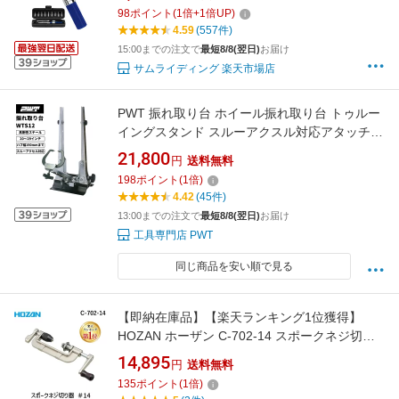
ク 自転車 トルクレンチ 自転車用 トルクレンチ
98
ポイント
(
1
倍+
1
倍UP)
ロードバイク トルクレンチ 6.35 1/4" 3/8" ロー
4.59
(557件)
ドバイク用トルクレンチ
15:00までの注文で
最短8/8(翌日)
お届け
サムライディング 楽天市場店
PWT 振れ取り台 ホイール振れ取り台 トゥルー
イングスタンド スルーアクスル対応アタッチメ
ント付属 スチール製 自転車用 20〜29インチ対
21,800
円
送料無料
応 ロードバイク MTB ホイールメンテナンス 調
198
ポイント
(
1
倍)
整 整備 ホイール組 WTS12
4.42
(45件)
13:00までの注文で
最短8/8(翌日)
お届け
工具専門店 PWT
同じ商品を安い順で見る
【即納在庫品】【楽天ランキング1位獲得】
HOZAN ホーザン C-702-14 スポークネジ切り
器 自転車工具 メンテナンス用品 適応スポー
14,895
円
送料無料
ク：#14 ステンレススポークにも対応 C70214
135
ポイント
(
1
倍)