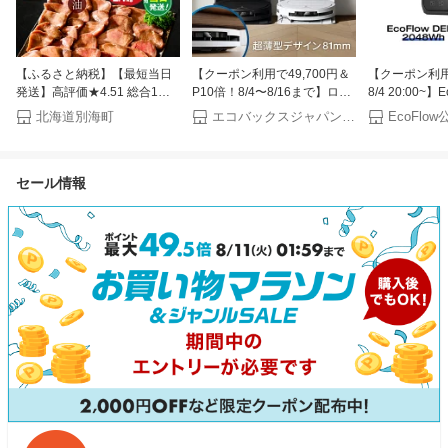
【ふるさと納税】【最短当日
【クーポン利用で49,700円＆
【クーポン利用で
発送】高評価★4.51 総合1位
P10倍！8/4〜8/16まで】ロボ
8/4 20:00~】
やわらか 牛タン 400g～
ット掃除機 DEEBOT T50
ブル電源 ソー
北海道別海町
エコバックスジャパン公式 ストア
EcoFl
2.4kg（ 厚切り 薄切り ）（ ふ
OMNI エコバックス 公式
ト DELTA 3 M
るさと納税 牛タン 小分け 牛
ECOVACS お掃除ロボット 掃
2048Wh+22
牛肉 焼肉 焼き肉 ふるさと納
除機 自動掃除機 掃除ロボット
5年保証 蓄電池
セール情報
税 訳あり お肉 ふるさと わけ
高性能 マッピング機能 自動ゴ
リー 太陽光発
あり 人気 ランキング 北海道
ミ収集 水拭き お掃除 メーカ
キャンプ 停電
別海町 ）（クラウドファンデ
ー保証最大24ヶ月 2025 エコ
ィング対象）
バッグス 母の日 父の日