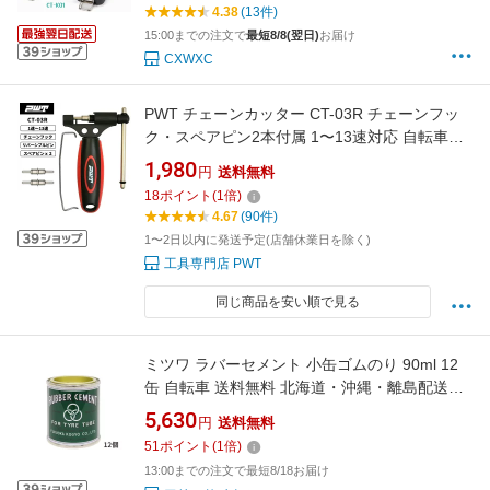
4.38
(13件)
15:00までの注文で
最短8/8(翌日)
お届け
CXWXC
PWT チェーンカッター CT-03R チェーンフッ
ク・スペアピン2本付属 1〜13速対応 自転車用
工具 ロードバイク MTB クロスバイク ピスト
1,980
円
送料無料
ママチャリ メンテナンス 送料無料
18
ポイント
(
1
倍)
4.67
(90件)
1〜2日以内に発送予定(店舗休業日を除く)
工具専門店 PWT
同じ商品を安い順で見る
ミツワ ラバーセメント 小缶ゴムのり 90ml 12
缶 自転車 送料無料 北海道・沖縄・離島配送不
可 代引き不可
5,630
円
送料無料
51
ポイント
(
1
倍)
13:00までの注文で最短8/18お届け