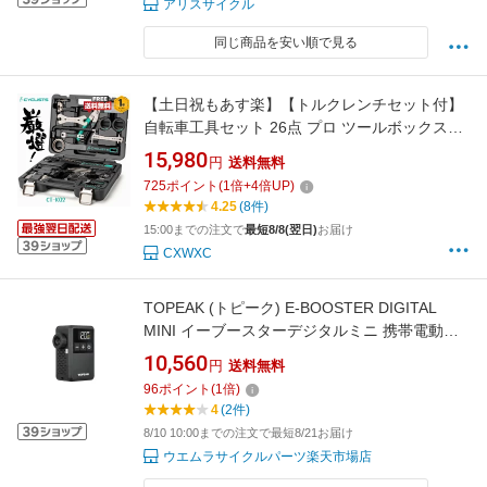
アリスサイクル
同じ商品を安い順で見る
【土日祝もあす楽】【トルクレンチセット付】
自転車工具セット 26点 プロ ツールボックス付
き （CT-K02）
15,980
円
送料無料
725
ポイント
(
1
倍+
4
倍UP)
4.25
(8件)
15:00までの注文で
最短8/8(翌日)
お届け
CXWXC
TOPEAK (トピーク) E-BOOSTER DIGITAL
MINI イーブースターデジタルミニ 携帯電動ポ
ンプ
10,560
円
送料無料
96
ポイント
(
1
倍)
4
(2件)
8/10 10:00までの注文で最短8/21お届け
ウエムラサイクルパーツ楽天市場店