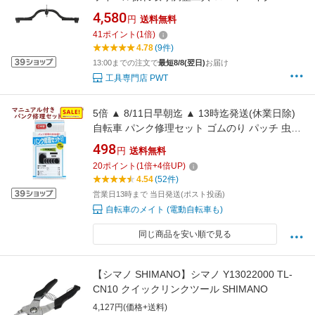
BMX メンテナンス用 タイヤ装着測定可
4,580
円
送料無料
WAG1930
41
ポイント
(
1
倍)
4.78
(9件)
13:00までの注文で
最短8/8(翌日)
お届け
工具専門店 PWT
5倍 ▲ 8/11日早朝迄 ▲ 13時迄発送(休業日除)
自転車 パンク修理セット ゴムのり パッチ 虫ゴ
ム のセット品 4973291315145 （ゆ）さ
498
円
送料無料
20
ポイント
(
1
倍+
4
倍UP)
4.54
(52件)
営業日13時まで 当日発送(ポスト投函)
自転車のメイト (電動自転車も)
同じ商品を安い順で見る
【シマノ SHIMANO】シマノ Y13022000 TL-
CN10 クイックリンクツール SHIMANO
4,127円(価格+送料)