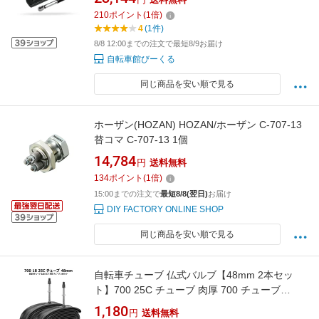
210
ポイント
(
1
倍)
4
(1件)
8/8 12:00までの注文で最短8/9お届け
自転車館びーくる
同じ商品を安い順で見る
ホーザン(HOZAN) HOZAN/ホーザン C-707-13
替コマ C-707-13 1個
14,784
円
送料無料
134
ポイント
(
1
倍)
15:00までの注文で
最短8/8(翌日)
お届け
DIY FACTORY ONLINE SHOP
同じ商品を安い順で見る
自転車チューブ 仏式バルブ【48mm 2本セッ
ト】700 25C チューブ 肉厚 700 チューブ
700x18c/23c/25cの自転車に適用 ロードバイク
1,180
円
送料無料