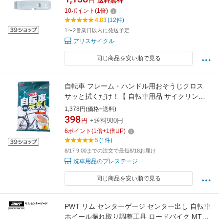
円
送料無料
10
ポイント
(
1
倍)
4.83
(12件)
1〜2営業日以内に発送予定
アリスサイクル
同じ商品を安い順で見る
自転車 フレーム・ハンドル用おそうじクロス
サッと拭くだけ！【 自転車用品 サイクリング
掃除 クロス フレーム ハンドル WAX (ワックス)
1,378円(価格+送料)
効果 ボディー用 クリーナー すっきりシリーズ
398
円
+送料980円
通販 プレステージ 楽天 】【RCP】
6
ポイント
(
1
倍+
1
倍UP)
【02P01Oct16】
5
(1件)
8/17 9:00までの注文で最短8/18お届け
洗車用品のプレステージ
同じ商品を安い順で見る
PWT リム センターゲージ センター出し 自転車
ホイール振れ取り調整工具 ロードバイク MTB