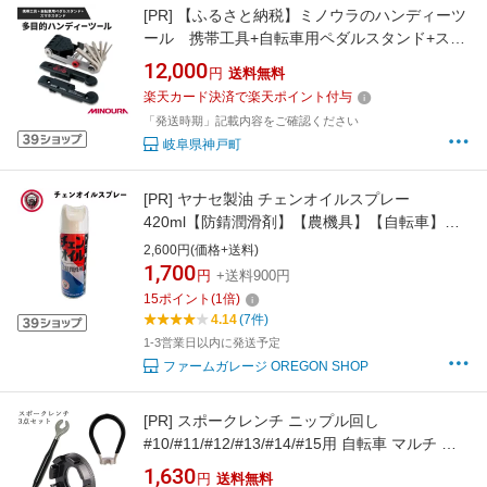
[PR]
【ふるさと納税】ミノウラのハンディーツ
ール 携帯工具+自転車用ペダルスタンド+スマ
ホスタンド「HPS-9」【1362691】
12,000
円
送料無料
楽天カード決済で楽天ポイント付与
「発送時期」記載内容をご確認ください
岐阜県神戸町
[PR]
ヤナセ製油 チェンオイルスプレー
420ml【防錆潤滑剤】【農機具】【自転車】
【船舶機械】【メンテナンス用品】
2,600円(価格+送料)
1,700
円
+送料900円
15
ポイント
(
1
倍)
4.14
(7件)
1-3営業日以内に発送予定
ファームガレージ OREGON SHOP
[PR]
スポークレンチ ニップル回し
#10/#11/#12/#13/#14/#15用 自転車 マルチ ホ
イール リムレンチ スパナ スポーク ツール アジ
1,630
円
送料無料