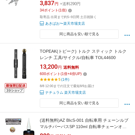
3,837
円
+送料290円
34
ポイント
(
1
倍)
取寄品 出荷まで約5−9日間 土日祝除く
あきばお〜楽天市場支店
同じ商品を安い順で見る
TOPEAK(トピーク) トルク スティック トルク
レンチ 工具/サイクル/自転車 TOL44600
13,200
円
送料無料
600
ポイント
(
1
倍+
4
倍UP)
5
(1件)
8/8 12:00までの注文で最短8/9お届け
ナチュラム 楽天市場支店
同じ商品を安い順で見る
(送料無料)AZ BIcS-001 自転車用 チェーンルブ
マルチパーパスSP 110ml 自転車チェーンオイ
ル チェーン油 潤滑剤 自転車オイル 自転車油 チ