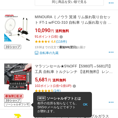
同じ商品を安い順で見る
MINOURA ミノウラ 箕浦 リム振れ取り台セッ
ト FT-1 w/FCG-310 自転車 リム振れ取り台 じ
てんしゃ ふれとりだい ツール メンテナンス用
10,090
円
送料無料
品 自転車の九蔵 最短翌日お届け
91
ポイント
(
1
倍)
4.4
(116件)
13:00までの注文で
最短8/8(翌日)
お届け
自転車の九蔵
マラソンセール★5%OFF【5980円→5681円】
工具 自転車 トルクレンチ 【送料無料】 レンチ
プリセット型 ラチェットレンチ セット 72歯 2?
5,681
円
送料無料
24Nm 1/4インチ 6.3mm 規格 ビット 9種 トル
102
ポイント
(
1
倍+
1
倍UP)
クス ハードケース 整備 マルチツール ケース入
5
(1件)
り メンテナンス ロードバイク MTB クロ
14:00までの注文で
最短8/8(翌日)
お届け
ソーシャルギフトとは
NEW
ROCKBROS公式 楽天市場店
相手の住所を知らなくても、
OK
ソーシャルギフト可
SNSやメールなどでギフト
が贈れます。
呉工業 1730 ストーナー インビジブルガラス