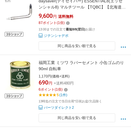
daysaver(デイセイバー) ESSENTIAL8(エッセ
ンシャル8) マルチツール 【TQBC】【北海道・
沖縄・離島地域 配送不可】
9,600
円
送料無料
87
ポイント
(
1
倍)
13:00までの注文で
最短8/8(翌日)
お届け
ジテンシャデポ
同じ商品を安い順で見る
福岡工業 ミツワ ラバーセメント 小缶ゴムのり
90ml 自転車
1,170円(価格+送料)
690
円
+送料480円
6
ポイント
(
1
倍)
5
(1件)
13時迄の注文で当日出荷*日祝お盆/欠品除く
パーツダイレクト2
同じ商品を安い順で見る