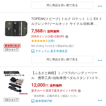
同じ商品を安い順で見る
TOPEAK(トピーク) トルク ロケット ミニ EX ト
ルクレンチ/ツールキット サイクル/自転車
TOL51000
7,568
円
送料無料
204
ポイント
(
1
倍+
2
倍UP)
5
(1件)
8/8 12:00までの注文で最短8/9お届け
ナチュラム 楽天市場支店
同じ商品を安い順で見る
【ふるさと納税】ミノウラのハンディーツー
ル 携帯工具+自転車用ペダルスタンド+スマホ
スタンド「HPS-9」【1362691】
12,000
円
送料無料
楽天カード決済で楽天ポイント付与
「発送時期」記載内容をご確認ください
岐阜県神戸町