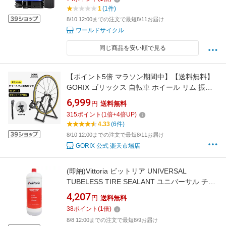
1
(1件)
8/10 12:00までの注文で最短8/11お届け
ワールドサイクル
同じ商品を安い順で見る
【ポイント5倍 マラソン期間中】【送料無料】
GORIX ゴリックス 自転車 ホイール リム 振れ
取り台 折りたたみ式 (GT-WEE) ホイールリム
6,999
円
送料無料
振取台 [ フロント リア対応 ] ホイール矯正台
315
ポイント
(
1
倍+
4
倍UP)
ロードバイク mtb コンパクト 16-29インチ対応
4.33
(6件)
ホイールメンテナンス
8/10 12:00までの注文で最短8/11お届け
GORIX 公式 楽天市場店
(即納)Vittoria ビットリア UNIVERSAL
TUBELESS TIRE SEALANT ユニバーサル チュ
ーブレス タイヤ シーラント 1000ml ケミカル
4,207
円
送料無料
用品(8022530024648)
38
ポイント
(
1
倍)
8/8 12:00までの注文で最短8/9お届け