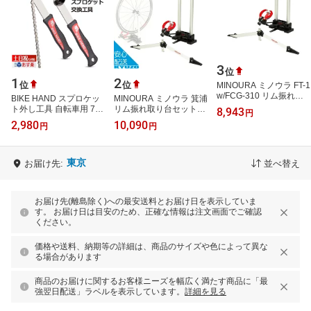
3
位
1
2
位
位
MINOURA ミノウラ FT-1
w/FCG-310 リム振れ取
BIKE HAND スプロケッ
MINOURA ミノウラ 箕浦
り台セット
ト外し工具 自転車用 7-
リム振れ取り台セット
8,943
円
11速対応 スプロケット
FT-1 w/FCG-310 自転車
2,980
10,090
円
円
リムーバー フリーホイー
リム振れ取り台 じてんし
ルリムーバー
ゃ ふれと…
東京
お届け先:
並べ替え
お届け先(離島除く)への最安送料とお届け日を表示していま
す。 お届け日は目安のため、正確な情報は注文画面でご確認
ください。
価格や送料、納期等の詳細は、商品のサイズや色によって異な
る場合があります
商品のお届けに関するお客様ニーズを幅広く満たす商品に「最
強翌日配送」ラベルを表示しています。
詳細を見る