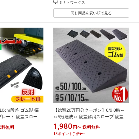
ミナトワークス
同じ商品を安い順で見る
0cm段差 ゴム製 幅
【総額20万円分クーポン】8/9 0時～
差プレート 段差スロープ
≪5冠達成≫ 段差解消スロープ 段差プ
 段差解消 車 車庫 玄関
レート 5cm 10cm 15cm 幅 50cm
1,980
送料無料
円〜
送料無料
づき防止 転倒防止 バイ
100cm 段差 解消 スロープ ゴム 屋外
18
ポイント
(
1
倍)
〜
すの乗り上げ バリアフ
用 段差解消 屋外用 車 プレート ステッ