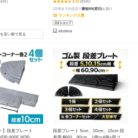
34件)
4.31
(83件)
屋外用
プ 駐車場 自動車 駐輪場 自転車 車庫
13:00までの注文で
最短8/9(翌日)
お届け
玄関 車椅子 駐車 道端 石 傾斜 車両安
ランキング入賞
全 ゴム製弾力
etcetera
を安い順で見る
ト】段差プレート
段差プレート 5cm、10cm、15cm 段
DP-900E NDP-
差用 幅60、90cm 1個〜4個+両コー