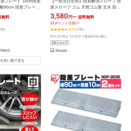
差プレート 10cm段差
【一部当日出荷】段差解消スロープ 段
E 幅90cm 段差プレート
差スロープ ゴム 天然ゴム製 丈夫 段差
ロープ 駐車場 段差解
プレート 転倒防止 ハイステップコー
3,580
料無料
円〜
送料無料
 玄関前 庭 つまづき防
ナー 車椅子 高さ1cm 2cm 3cm 4cm
32
ポイント
(
1
倍)
〜
イク 自転車 スクーター
5cm 6cm 7cm 8cm 9cm 10cm 中実材
2件)
4.71
(7件)
 アイリスオーヤマ
8/10 13:00までの注文で最短8/19お届け
IMAS
Masato
を安い順で見る