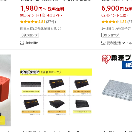
室内
段差解消スロープ 段差プレート10cm
270CE 幅90
1,980
6,900
円〜
送料無料
円
送
さ 段
幅90cm 三角巾 ゴム製 車 バイク 駐車
ロープ スロープ
90
ポイント
(
1
倍+
4
倍UP)
〜
62
ポイント
(
1
倍)
テッ
場 階段 10センチ 自転車 スロープ 屋
止 バイク 自転
4.81
(37件)
4.31
(8
5cm
外 滑り止め ゴムマット ガレージ 横連
スオーヤマ
即日出荷(店舗休業日を除く)
1〜3日以内発送予定
cmセンチ
結用のボルト付き
Johnlife
便利生活 マイ