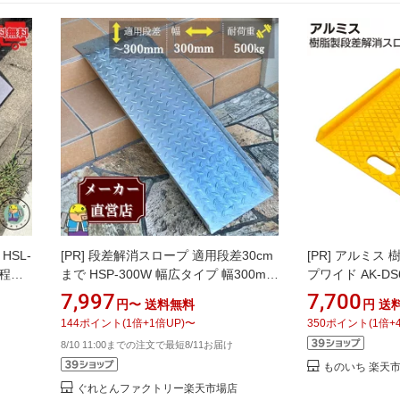
HSL-
[PR]
段差解消スロープ 適用段差30cm
[PR]
アルミス 
t程度
まで HSP-300W 幅広タイプ 幅300mm
プワイド AK-D
製 法
長さ900mm 耐荷重500kg 玄関 車いす
【送料無料】
7,997
7,700
円〜
送料無料
円
送
ベビーカー 1枚 縞鋼板製 法山本店
144
ポイント
(
1
倍+
1
倍UP)
〜
350
ポイント
(
1
倍+
8/10 11:00までの注文で最短8/11お届け
ものいち 楽天
ぐれとんファクトリー楽天市場店