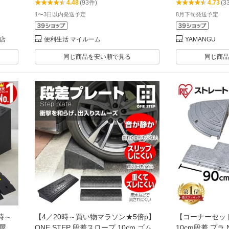
4.48
(93件)
4.73
(3
防止 バイク 自転車 バリアフリー ガレ
リー ガレージ 
1〜3日以内発送予定
8月下旬発送予定
ージ 屋外用 アイリスオーヤマ
場店
便利生活 マイルーム
YAMANGU
同じ商品を安い順で見る
同じ商品
時～
【4／20時～買い物マラソン★5倍p】
【コーナーセッ
 屋外
ONE STEP 段差スロープ 10cm ゴム
10cm段差 プラ N