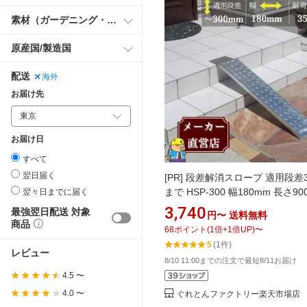
素材（ガーデニング・DIY用品）
原産国/製造国
配送
海外
お届け先
お届け日
すべて
翌日届く
[PR]
段差解消スロープ 適用段差3
まで HSP-300 幅180mm 長さ90
翌々日までに届く
耐荷重350kg 玄関 車いす ベビ
3,740
最強翌日配送 対象
円〜
送料無料
枚 縞鋼板製 法山本店
商品
68
ポイント
(
1
倍+
1
倍UP)
〜
5
(1件)
レビュー
8/10 11:00までの注文で最短8/11お届け
4.5 〜
4.0 〜
ぐれとんファクトリー楽天市場店