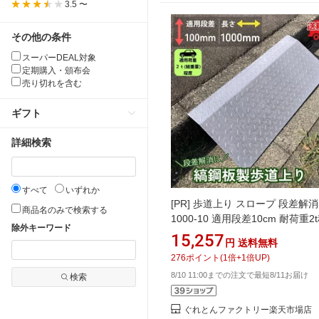
3.5 〜
その他の条件
スーパーDEAL対象
定期購入・頒布会
売り切れを含む
ギフト
詳細検索
すべて
いずれか
[PR]
歩道上り スロープ 段差解消 
商品名のみで検索する
1000-10 適用段差10cm 耐荷重2
除外キーワード
出入口 バリアフリー 1枚 縞鋼板
15,257
円
送料無料
山本店
276
ポイント
(
1
倍+
1
倍UP)
8/10 11:00までの注文で最短8/11お届け
検索
ぐれとんファクトリー楽天市場店