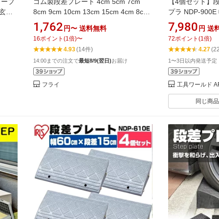
ロープ
ゴム製段差プレート 4cm 5cm 7cm
【4個セット】段
 玄関
8cm 9cm 10cm 13cm 15cm 4cm 8cm
プラ NDP-900
スロープ
スロープ 駐車場 段差解消 スロープ 幅
段差スロープ ス
1,762
7,980
円〜
送料無料
円
送
ステ
60cm 幅90cm 屋外用 滑り止め ゴムマ
消 車 車庫 玄関
16
ポイント
(
1
倍)
〜
72
ポイント
(
1
倍)
15
ット 複数台を連結可能
止 転倒防止 バ
4.93
(14件)
4.27
(2
ガレージ 屋外用
14:00までの注文で
最短8/9(翌日)
お届け
1〜3日以内発送予定
フライ
工具ワールド AR
同じ商品