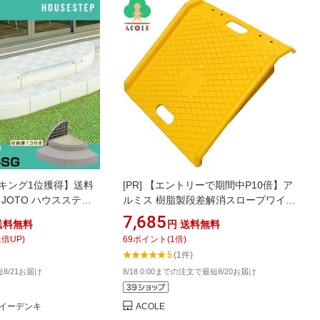
キング1位獲得】送料
[PR]
【エントリーで期間中P10倍】ア
 JOTO ハウスステッ
ルミス 樹脂製段差解消スロープワイド
-R60S-SG 直送 代
AK-DS6969 ALUMIS 有効幅約600mm
7,685
送料無料
円
送料無料
梱不可 勝手口 踏台
有効高さ(約)80〜250mm
1
倍UP)
69
ポイント
(
1
倍)
 エクステリア 色：ス
5
(1件)
G
8/21お届け
8/18 0:00までの注文で最短8/20お届け
イーデンキ
ACOLE