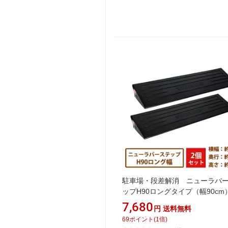
駐車場・段差解消 ニューラバ
ップH90ロングタイプ（幅90cm）
枚組【送料無料】[段差プレート/
7,680
円
送料無料
ープ/歩道上がり/ゴム/9cm/段差
69
ポイント
(
1
倍)
プ]