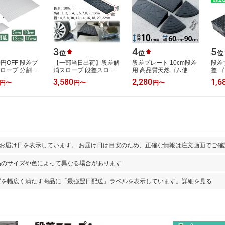
3
4
5
位
位
位
0円OFF 段差プ
【一部当日出荷】段差解
段差プレート 10cm段差
段差
スロープ 分割式
消スロープ 段差スロー
用 高品質天然ゴム使用
差 ゴ
m 13cm 15cm
プ ゴム 天然ゴム製 丈夫
幅 60cm 90cm [段差解消
段差
3,580
2,280
1,6
円
〜
円
〜
円
〜
ープ 段差解消
段差プレート 転倒防止
スロープ 段差スロープ
ープ
スロー…
ハイステ…
段差 ステッ…
差解
とお届け日を表示しています。 お届け日は目安のため、正確な情報は注文画面でご確
品のサイズや色によって異なる場合があります
ズを幅広く満たす商品に「最強翌日配送」ラベルを表示しています。
詳細を見る