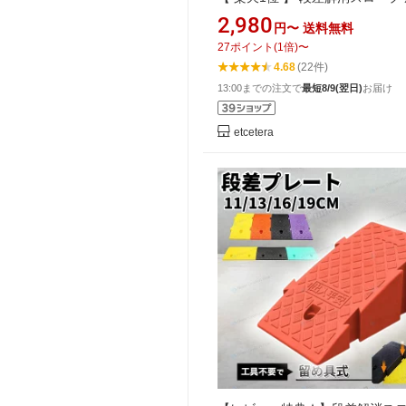
用 屋外 段差スロープ 車 屋内用 
2,980
円〜
送料無料
道路 玄関 段差 解消 スロープ 高
27
ポイント
(
1
倍)
〜
差プレート 段差解消ステップ ス
4.68
(22件)
プ ゴム 駐車場 駐輪場 ガレージ 1
13:00までの注文で
最短8/9(翌日)
お届け
16cm 20cm 15 16 19 20 cm 
固定可能
etcetera