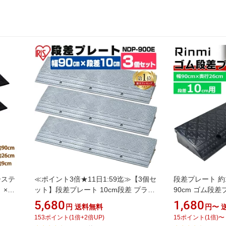
ーステ
≪ポイント3倍★11日1:59迄≫【3個セ
段差プレート 約1
×2
ット】段差プレート 10cm段差 プラ
90cm ゴム段
スロ
NDP-900E 幅90cm 段差プレート 段差
スロープ 駐車場
5,680
1,680
円
送料無料
円〜
スロー
スロープ スロープ 駐車場 段差解消 車
玄関前 庭 つま
153
ポイント
(
1
倍+
2
倍UP)
15
ポイント
(
1
倍)
〜
車庫 玄関 玄関前 庭 つまづき防止 転倒
ク 自転車 車い