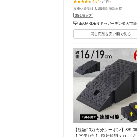
4.54
(94件)
夏季休業明け 8/18以降 順次出荷
doGARDEN ドゥガーデン楽天市
同じ商品を安い順で見る
【総額20万円分クーポン】8/9 0
【 楽天1位 】 段差解消スロープ