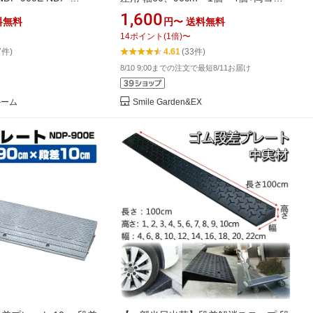
cm コーナータイプ 段差ス
ナーセット ゴム製 段差解消スロープ
1,600
料無料
円〜
送料無料
 つまづき防止 転倒防
屋外用 大型車可 「DANSAのぼるく
14
ポイント
(
1
倍)
〜
車 バリアフリー アイリ
ん」 駐車場・車庫 ・車椅子・介護・
7件)
4.61
(33件)
玄関・駐輪場・階段・車いす・台車・
8/10 9:00までの注文で最短8/11お届け
工場
ルーム
Smile Garden&EX