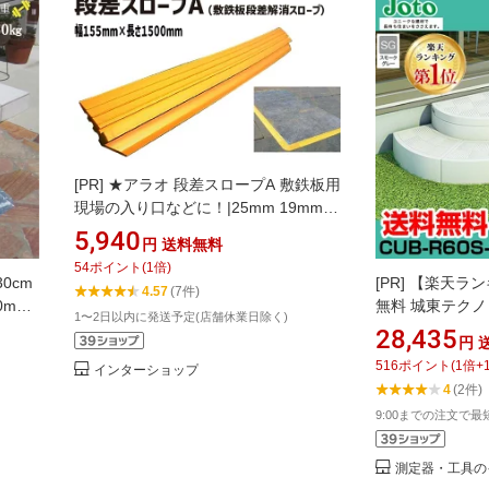
[PR]
★アラオ 段差スロープA 敷鉄板用
現場の入り口などに！|25mm 19mm
22mm 駐車場 工事用 工事現場 段差解
5,940
円
送料無料
消スロープ 屋外用 スロープ 段差解消
54
ポイント
(
1
倍)
段差プレート バイク プレート 自転車
0cm
[PR]
【楽天ラン
4.57
(7件)
転倒防止 車椅子 歩行者
0mm
無料 城東テクノ
1〜2日以内に発送予定(店舗休業日除く)
ーカー1
プ Rタイプ CUB
28,435
円
引・他メーカー同
516
ポイント
(
1
倍+
インターショップ
収納 収納庫付き
4
(2件)
モークグレー S
9:00までの注文で最短
測定器・工具の