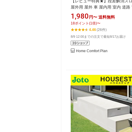
【レビュー特典★】段差解消ス
屋外用 屋外 車 屋内用 室内 道路
段差 解消 スロープ 高 さ 段差
1,980
円〜
送料無料
段差プレート 段差解消ステップ 
18
ポイント
(
1
倍)
〜
ップ オーダー 15cm 16cm 20cm 
4.46
(26件)
16 19 20 cm
8/9 12:00までの注文で最短8/17お届け
Home Comfort Plan