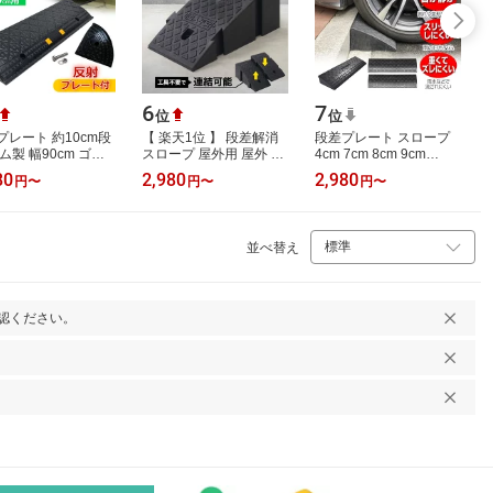
6
7
位
位
プレート 約10cm段
【 楽天1位 】 段差解消
段差プレート スロープ
ム製 幅90cm ゴム
スロープ 屋外用 屋外 段
4cm 7cm 8cm 9cm
プレート 段差スロ
差スロープ 車 屋内用 室
10cm 13cm ゴム 駐車場
80
2,980
2,980
円
〜
円
〜
円
〜
 スロープ 駐車場 段
内 道路 玄関 段差 解消
段差 車段差 段差解消ス
消 車 車…
スロー…
ロープ ゴム 屋外 …
並べ替え
認ください。