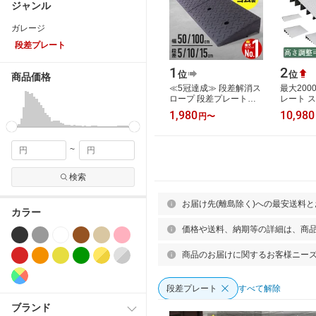
ジャンル
ガレージ
段差プレート
1
2
位
位
商品価格
≪5冠達成≫ 段差解消ス
最大200
ロープ 段差プレート
レート 
5cm 10cm 15cm 幅
5cm 10c
1,980
10,980
円
〜
50cm 100cm 段差 解消
段差スロ
スロープ ゴム 屋外…
車いす 
~
検索
お届け先(離島除く)への最安送料
カラー
価格や送料、納期等の詳細は、商
商品のお届けに関するお客様ニー
段差プレート
すべて解除
ブランド