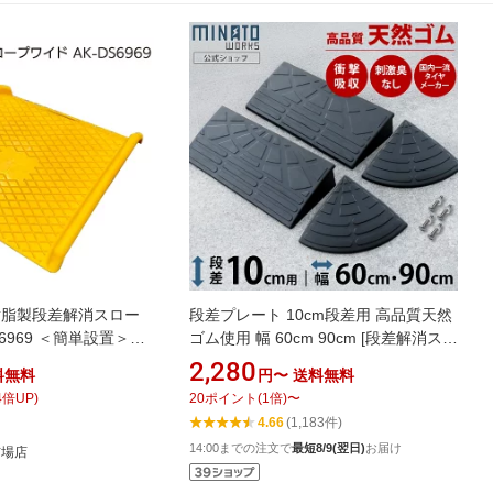
樹脂製段差解消スロー
段差プレート 10cm段差用 高品質天然
S6969 ＜簡単設置＞
ゴム使用 幅 60cm 90cm [段差解消スロ
ープ 段差スロープ 段差 ステップ]
2,280
料無料
円〜
送料無料
4
倍UP)
20
ポイント
(
1
倍)
〜
4.66
(1,183件)
14:00までの注文で
最短8/9(翌日)
お届け
市場店