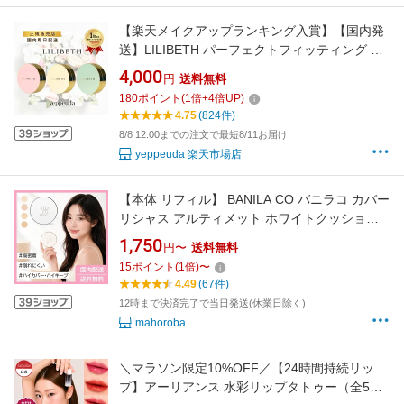
【楽天メイクアップランキング入賞】【国内発
送】LILIBETH パーフェクトフィッティング フ
ルカバレッジクッション 19号 21号 23号 リリ
4,000
円
送料無料
ベス クッション ファンデーション 韓国コスメ
180
ポイント
(
1
倍+
4
倍UP)
正規輸入
4.75
(824件)
8/8 12:00までの注文で最短8/11お届け
yeppeuda 楽天市場店
【本体 リフィル】 BANILA CO バニラコ カバー
リシャス アルティメット ホワイトクッション
SPF38 PA++ / クッションファンデ ファンデー
1,750
円〜
送料無料
ション リフィル レフィル 詰め替え カバー 密着
15
ポイント
(
1
倍)
〜
力 キープ 明るい セミマット 韓国コスメ 人気
4.49
(67件)
ギフト リニューアル
12時まで決済完了で当日発送(休業日除く)
mahoroba
＼マラソン限定10%OFF／【24時間持続リッ
プ】アーリアンス 水彩リップタトゥー（全5