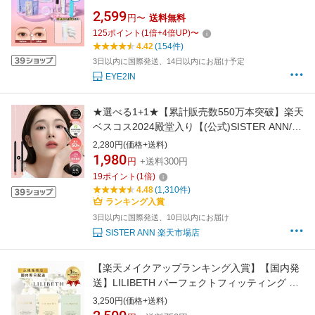
ション追加でよりお得！】プロ用 まつ毛美容液
2,599
円〜
送料無料
アイメイク マツパ セルフ エッセンス ラッシュ
125
ポイント
(
1
倍+
4
倍UP)
〜
リフト 韓国化粧品 韓国コスメ マツエク
4.42
(154件)
【EYE2IN公式】
3日以内に国際発送、14日以内にお届け予定
EYE2IN
★選べる1+1★【累計販売数550万本突破】楽天
ベスコス2024殿堂入り【(公式)SISTER ANN/シ
スターアン】ウォータープルーフペンシルアイ
2,280円(価格+送料)
ライナー マルチライナー 落ちない にじまない
1,980
円
+送料300円
汗 水に強い シャドウ 持続力 涙袋 韓国コスメ
19
ポイント
(
1
倍)
4.48
(1,310件)
ランキング入賞
3日以内に国際発送、10日以内にお届け
SISTER ANN 楽天市場店
【楽天メイクアップランキング入賞】【国内発
送】LILIBETH パーフェクトフィッティング フ
ルカバレッジクッションファンデ リフィル 19
3,250円(価格+送料)
号 21号 23号｜リリベス クッション 韓国コスメ