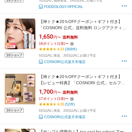
3日以内に国際発送、14日以内にお届け予定
FOODOLOGY-OFFICIAL
【神トク★20％OFFクーポン＋ギフト付き】
「COSNORI 公式」送料無料 ロングアクティブ
アイラッシュセラム 単品&セット まつ毛美容液
1,650
円〜
送料無料
まつ毛ダメージ まつ毛ケア 色素沈着なし マス
16
ポイント
(
1
倍)
〜
カラ下地 まつ毛パーマ マツエク まつ育 カール
4.33
(369件)
キープ コスノリ
5日以内に発送、20日以内にお届け予定
COSNORI公式楽天市場店
【神トク★20％OFFクーポン＋ギフト付き】
【レビュー特典】「COSNORI 公式」セルフま
つげパーマキット 5回分 イージーアイラッシュ
1,700
円〜
送料無料
リフトキット まつ毛セルフ まつ毛パーマ マツ
17
ポイント
(
1
倍)
〜
パ セルフパ-マ まつ毛カール グルー不要 初心
4.35
(52件)
者◎ マツエク 韓国コスメ コスノリ セルフまつ
5日以内に発送、20日以内にお届け予定
げ
COSNORI公式楽天市場店
【サンプル増量中！】too cool for school アー