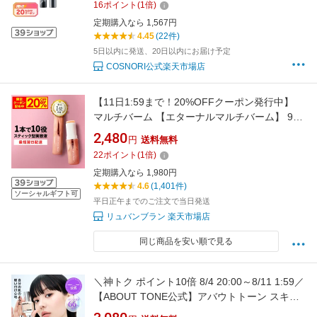
16
ポイント
(
1
倍)
マスカラ下地 アイメイク ナチュラルブラック
定期購入なら 1,567円
まつ毛パーマ まつ毛パーマ コスノリ
4.45
(22件)
5日以内に発送、20日以内にお届け予定
COSNORI公式楽天市場店
【11日1:59まで！20%OFFクーポン発行中】
マルチバーム 【エターナルマルチバーム】 9g
ヒト幹細胞培養液 シアバター 配合 韓国コスメ
2,480
円
送料無料
目元 口元 首 唇 小鼻 乾燥 保湿 バーム スティッ
22
ポイント
(
1
倍)
ク 美容液 送料無料
定期購入なら 1,980円
4.6
(1,401件)
ソーシャルギフト可
平日正午までのご注文で当日発送
リュバンブラン 楽天市場店
同じ商品を安い順で見る
＼神トク ポイント10倍 8/4 20:00～8/11 1:59／
【ABOUT TONE公式】アバウトトーン スキン
レイヤーカバーフィットファンデーション ベー