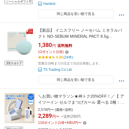
ソーシャルギフト可
Hanbist
同じ商品を安い順で見る
【新品】 イニスフリー ノーセバム ミネラルパ
クト NO-SEBUM MINERAL PACT 8.5g
INNISFREE パウダー/パクト パクト 【コスメ】
1,380
円
送料無料
12
ポイント
(
1
倍)
4.38
(24件)
営業日15時までの注文で当日出荷致します。
TS Trading Co Ltd
同じ商品を安い順で見る
＼お買い物マラソン★神トク20%OFF！／【 ア
イツーイン セルフまつげカール 選べる 2種：足
りない道具だけをゲット 】プロ用 美液 カール
2,579円〜 (価格+送料)
グルー アイラッシュセラム エッセンス ロング
2,289
円〜
+送料290円
まつ毛美容液 まつげ美容液 マツエク ホームエ
110
ポイント
(
1
倍+
4
倍UP)
〜
ステ【EYE2IN公式】神トク限定！お得品