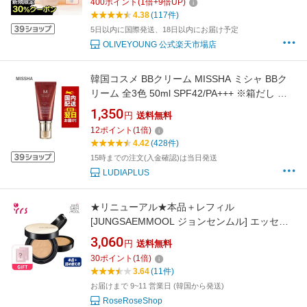
400
ポイント
(
1
倍+
9
倍UP)
ッド wakemake ファンデーションブラシ オリ
4.38
(117件)
ーブヤング公式 【楽天海外通販】
5日以内に国際発送、18日以内にお届け予定
OLIVEYOUNG 公式楽天市場店
韓国コスメ BBクリーム MISSHA ミシャ BBク
リーム 全3色 50ml SPF42/PA+++ ※箱だし ミ
シャ 化粧下地 ミシャ ベースメイク
1,350
円
送料無料
12
ポイント
(
1
倍)
4.42
(428件)
15時までの注文(入金確認)は当日発送
LUDIAPLUS
★リニューアル★本品＋レフィル
[JUNGSAEMMOOL ジョンセンムル] エッセン
シャル スキンヌーダー ロングウェア クッショ
3,060
円
送料無料
ン / Essential Skin Nuder Long Wear Cushion
30
ポイント
(
1
倍)
(SPF50+ PA+++) - 1pack (14g+Refill) / クッシ
3.64
(11件)
ョンファンデ / オイリー肌
お届けまで 9~11 営業日 (韓国から発送)
RoseRoseShop