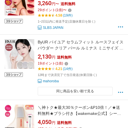
色） 落ちない ティント リップティント 塗って
3,260
円〜
送料無料
剥がす リップ プランパー 韓国コスメ 時短メイ
29
ポイント
(
1
倍)
〜
ク マスクにつかない すっぴんメイク 保湿 長時
4.58
(19件)
間キープ 飲み会リップ プール ジム ヨガ
1~2日以内に発送予定(店舗休業日を除く)
SLBS JAPAN
ByUR バイユア セラムフィット ルースフェイス
パウダー クリア パール ルミナス ミニサイズ フ
ェイスパウダー ルースパウダー ベースメイク
2,130
円
送料無料
マット 人気 韓国コスメ 毛穴カバー パウダー 皮
19
ポイント
(
1
倍)
脂 ギフト プレゼント
4.21
(14件)
12時まで決済完了で当日発送(休業日除く)
mahoroba
同じ商品を安い順で見る
＼神トク★最大30％クーポン&P10倍！／★送
料無料★ブラシ付き【wakemake公式】シーム
レスウェアファンデーション企画セット ベース
4,050
円
送料無料
メイク ウェイクメイク ファンデーション リキ