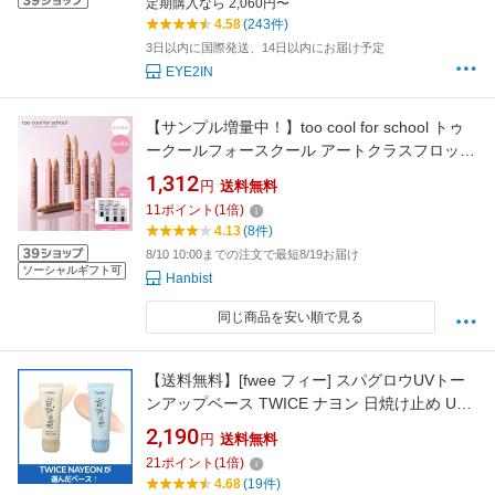
定期購入なら 2,060円〜
4.58
(243件)
3日以内に国際発送、14日以内にお届け予定
EYE2IN
【サンプル増量中！】too cool for school トゥ
ークールフォースクール アートクラスフロッタ
ージュペンシル 1.1g #01 シャイニングリネン
1,312
円
送料無料
#02 ロージーデュー #08 センテッドブーケ #09
11
ポイント
(
1
倍)
シアーヌード #10 クラッシーフィグ #11 デュ
4.13
(8件)
ーベージュ 韓国コスメ
8/10 10:00までの注文で最短8/19お届け
ソーシャルギフト可
Hanbist
同じ商品を安い順で見る
【送料無料】[fwee フィー] スパグロウUVトー
ンアップベース TWICE ナヨン 日焼け止め UV
カット トーンアップ 下地 ツヤ肌 透明感 くすみ
2,190
円
送料無料
補正 韓国コスメ
21
ポイント
(
1
倍)
4.68
(19件)