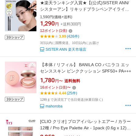
★楽天ランキング入賞★【(公式)SISTER ANN/
シスターアン】リキッドブラシペンアイライナ
ー / ウォータープルーフ / ブラック / ブラウン /
1,590円(価格+送料)
持続力 / キープ力 / アイメイク / おすすめ / 韓国
1,290
円
+送料300円
コスメ
12
ポイント
(
1
倍)
3.99
(426件)
3日以内に国際発送、10日以内にお届け
SISTER ANN 楽天市場店
【本体 / リフィル】 BANILA CO バニラコ エッ
センススキン ピンククッション SPF50+ PA+++
1,780
円〜
送料無料
16
ポイント
(
1
倍)
〜
4.44
(25件)
12時まで決済完了で当日発送(休業日除く)
mahoroba
[CLIO クリオ] プロアイパレットエアー / カラー
12種 / Pro Eye Palette Air - 1pack (0.6g x 12)
#01~#12