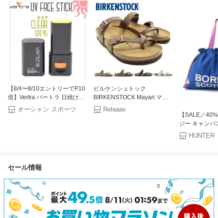
【8/4〜8/10エントリーでP10
ビルケンシュトック
倍】Vertra バートラ 日焼け止
BIRKENSTOCK Mayari マヤ
め 日焼止め フェイススティッ
リ ビルコフロー ヌバック
オーシャン スポーツ
Relaaax
【SALE／40%
ク 固形日焼け止め UVフェイ
0071791/0071051/0071061/0071071
ジー キャンバ
ススティック UVプロテクト
レギュラーワイズ
ング トート H
顔用 サンケア ウォータープル
HUNTE
ー バッグ ト
ーフ/ウォーターレジスタント
ー オレンジ【
クリア SPF 45 日本正規品
無料】[Rakuten
セール情報