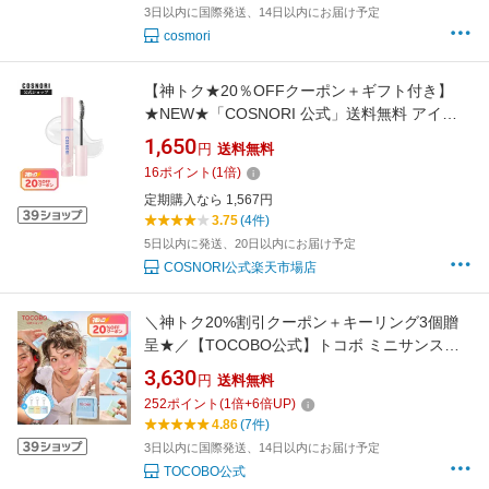
3日以内に国際発送、14日以内にお届け予定
cosmori
【神トク★20％OFFクーポン＋ギフト付き】
★NEW★「COSNORI 公式」送料無料 アイラ
ッシュコーティングセラム まつ毛コーティング
1,650
円
送料無料
剤 まつ毛パーマ まつエク まつげエクステ カー
16
ポイント
(
1
倍)
ルキープ 束感まつげ コーティング剤 まつげ美
定期購入なら 1,567円
容液 まつ毛コーティング コスノリ
3.75
(4件)
5日以内に発送、20日以内にお届け予定
COSNORI公式楽天市場店
＼神トク20%割引クーポン＋キーリング3個贈
呈★／【TOCOBO公式】トコボ ミニサンステ
ィック3種セット UVケアシリーズ SPF50+
3,630
円
送料無料
PA++++(韓国コスメ / 日焼け止め / サンスティ
252
ポイント
(
1
倍+
6
倍UP)
ック / プライマー / ヴィーガンコスメ / サンク
4.86
(7件)
リーム / サンセラム）
3日以内に国際発送、14日以内にお届け予定
TOCOBO公式