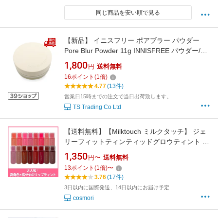
同じ商品を安い順で見る
【新品】 イニスフリー ポアブラー パウダー
Pore Blur Powder 11g INNISFREE パウダー/パ
クト パウダー 【コスメ】
1,800
円
送料無料
16
ポイント
(
1
倍)
4.77
(13件)
営業日15時までの注文で当日出荷致します。
TS Trading Co Ltd
【送料無料】【Milktouch ミルクタッチ】 ジェ
リーフィットティンティッドグロウティント リ
ップティント ティントリップ 韓国コスメ ぷる
1,350
円〜
送料無料
ツヤリップ こんにゃくゼリーリップ 保湿リッ
13
ポイント
(
1
倍)
〜
プ プランプリップ 水分ティント ツヤ感リップ
3.76
(17件)
長持ち
3日以内に国際発送、14日以内にお届け予定
cosmori