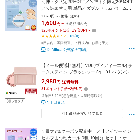
＼神トク限定20%OFF／＼神トク限定20%OFF
／＼詰め替え用 単品／ダブルセラム バームフ
ァンデーション レフィル SPF50/PA+++ 美容液
2,090円〜 (価格+送料)
ファンデ 艶肌 ファンデ クッションファンデ バ
1,600
円〜
+送料490円
ームファンデーション 保湿UV 詰め替え用 付け
320
ポイント
(
1
倍+
19
倍UP)
〜
替え用 ツヤ肌 ドクターエルシア
4.7
(182件)
5日以内に国際発送、14日以内にお届け予定
Dr.Althea 公式楽天市場店
【メール便送料無料】VDL(ヴィディーエル) チ
ークステイン ブラッシャー 6g 01 バウンシン
グ ピーチ ＜パウダー チーク イエベ ブルベ ぽ
2,980
円
送料無料
よんチーク 韓国コスメ＞【★】
81
ポイント
(
1
倍+
2
倍UP)
営業日3-10日(急な廃盤・大量時等以外)
N丁目薬品
同じ商品を安い順で見る
＼最大7％クーポン配布中！／【アイツーイン
セルフまつ毛カール 9種 10回分 セット：オプ