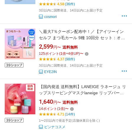
イク
4.58
(36件)
3日以内に国際発送、14日以内にお届け予定
cosmori
＼最大7％クーポン配布中！／【アイツーイン
セルフ まつ毛カール 9種 10回分 セット：オプ
ション追加でよりお得】プロ用 まつ毛美容液
2,599
円〜
送料無料
まつげ美容液 まつ毛栄養クリーム マツエク セ
125
ポイント
(
1
倍+
4
倍UP)
〜
ルフケア ホームエステ マツパ 韓国コスメ アイ
4.37
(98件)
メイク まつげケア 送料無料
3日以内に国際発送、14日以内にお届け予定
EYE2IN
【国内発送 送料無料】LANEIGE ラネージュ リ
ップスリーピングマスクlaneige リップバーム
リップマスク スリーピングマスク LANEIGE ラ
1,640
円〜
送料無料
ネージュ ラネージュ ラネージュ リップ
14
ポイント
(
1
倍)
〜
4.71
(14件)
1〜2日以内で発送予定(店舗休業日を除く)
ピンナコスメ