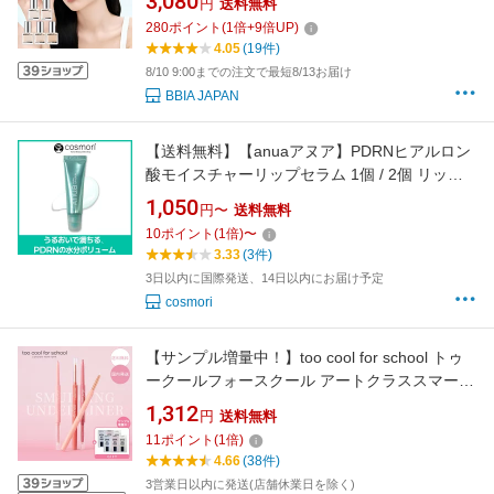
3,080
円
送料無料
ス 密着 シルキー ファンデ セミマット なめらか
280
ポイント
(
1
倍+
9
倍UP)
メイク仕上がり キメ肌 韓国メイク 韓国コスメ
4.05
(19件)
8/10 9:00までの注文で最短8/13お届け
BBIA JAPAN
【送料無料】【anuaアヌア】PDRNヒアルロン
酸モイスチャーリップセラム 1個 / 2個 リップ
美容液 高保湿リップ 唇用セラム 乾燥対策リッ
1,050
円〜
送料無料
プ うるおいケア ハリ感リップ デイリーリップ
10
ポイント
(
1
倍)
〜
ケア ベタつかない
3.33
(3件)
3日以内に国際発送、14日以内にお届け予定
cosmori
【サンプル増量中！】too cool for school トゥ
ークールフォースクール アートクラススマージ
ングアンダーライナー 0.12g 選べるカラー（02
1,312
円
送料無料
FUZZY/04 MELLOW/05 POSH/06 DUSK/07
11
ポイント
(
1
倍)
HUMMING/08 BUNNY/10 LIKE） 韓国コスメ
4.66
(38件)
【送料無料】【国内発送】
3営業日以内に発送(店舗休業日を除く)