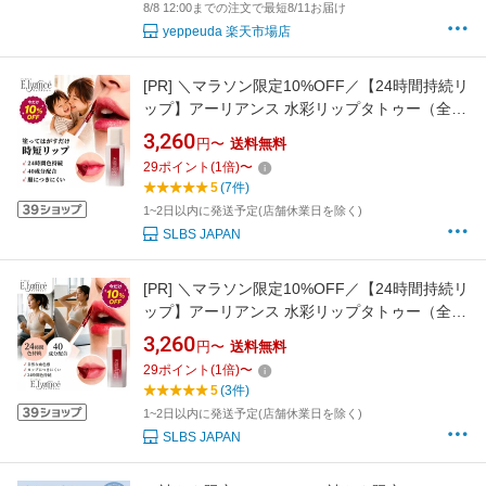
8/8 12:00までの注文で最短8/11お届け
yeppeuda 楽天市場店
[PR]
＼マラソン限定10%OFF／【24時間持続リ
ップ】アーリアンス 水彩リップタトゥー（全5
色） 落ちない ティント リップティント 塗って
3,260
円〜
送料無料
剥がす リップ プランパー 韓国コスメ 時短メイ
29
ポイント
(
1
倍)
〜
ク マスクにつかない すっぴんメイク 保湿 服に
5
(7件)
つきづらい ママ リップ 長時間キープ
1~2日以内に発送予定(店舗休業日を除く)
SLBS JAPAN
[PR]
＼マラソン限定10%OFF／【24時間持続リ
ップ】アーリアンス 水彩リップタトゥー（全5
色） 落ちない ティント リップティント 塗って
3,260
円〜
送料無料
剥がす リップ プランパー 韓国コスメ 時短メイ
29
ポイント
(
1
倍)
〜
ク マスクにつかない すっぴんメイク 保湿 長時
5
(3件)
間キープ ヨガ ピラティス ランニング
1~2日以内に発送予定(店舗休業日を除く)
SLBS JAPAN