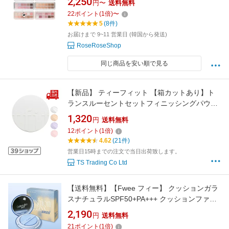
2,250
円〜
送料無料
22
ポイント
(
1
倍)
〜
5
(8件)
お届けまで 9~11 営業日 (韓国から発送)
RoseRoseShop
同じ商品を安い順で見る
【新品】 ティーフィット 【箱カットあり】ト
ランスルーセントセットフィニッシングパウダ
ー TRANSLUCENT SET FINISHING POWDER
1,320
円
送料無料
7g tfit パウダー/パクト パウダー 【コスメ】
12
ポイント
(
1
倍)
4.62
(21件)
営業日15時までの注文で当日出荷致します。
TS Trading Co Ltd
【送料無料】【Fwee フィー】 クッションガラ
スナチュラルSPF50+PA+++ クッションファン
デ ツヤ肌 崩れにくい 水光肌 カバー力 韓国コス
2,190
円
送料無料
メ 毛穴カバー 長時間キープ セミグロー ツヤメ
21
ポイント
(
1
倍)