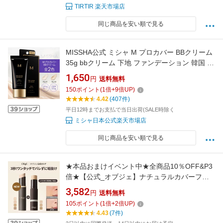
TIRTIR 楽天市場店
同じ商品を安い順で見る
MISSHA公式 ミシャ M プロカバー BBクリーム
35g bbクリーム 下地 ファンデーション 韓国 カ
バー力 毛穴カバー 日焼け止め 敏感肌 spf42
1,650
円
送料無料
150
ポイント
(
1
倍+
9
倍UP)
4.42
(407件)
平日12時までお支払で当日出荷(SALE時除く
ミシャ日本公式楽天市場店
同じ商品を安い順で見る
★本品おまけイベント中★全商品10％OFF&P3
倍★【公式_オブジェ】ナチュラルカバーファ
ンデーション 3色 | メンズ ファンデ スティック
3,582
円
送料無料
ファンデーション 毛穴カバー トーンアップ 日
105
ポイント
(
1
倍+
2
倍UP)
焼け止め SPF50+ PA++++ 使いやすいス スキン
4.43
(7件)
ケア 韓国コスメ メンズメイク OBgE