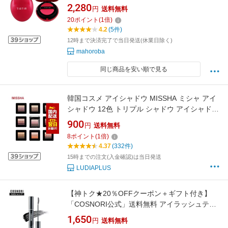
2,280
円
送料無料
20
ポイント
(
1
倍)
4.2
(5件)
12時まで決済完了で当日発送(休業日除く)
mahoroba
同じ商品を安い順で見る
韓国コスメ アイシャドウ MISSHA ミシャ アイ
シャドウ 12色 トリプル シャドウ アイシャドウ
プチプラ
900
円
送料無料
8
ポイント
(
1
倍)
4.37
(332件)
15時までの注文(入金確認)は当日発送
LUDIAPLUS
【神トク★20％OFFクーポン＋ギフト付き】
「COSNORI公式」送料無料 アイラッシュティ
ンティングセラム ブラックまつ毛美容液 お湯
1,650
円
送料無料
オフまつ毛栄養剤 まつ毛ケア まつ毛ダメージ