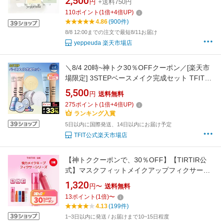
2,500
円
+送料750円
正規輸入品
110
ポイント
(
1
倍+
4
倍UP)
4.86
(900件)
8/8 12:00までの注文で最短8/11お届け
yeppeuda 楽天市場店
＼8/4 20時~神トク30％OFFクーポン／[楽天市
場限定] 3STEPベースメイク完成セット TFITベ
ースメイクセット BBクリーム 化粧下地 フェイ
5,500
円
送料無料
スパウダー 高カバー 毛穴カバー 崩れにくい テ
275
ポイント
(
1
倍+
4
倍UP)
カリ防止 UVカット トーンアップ 高密着 さら
ランキング入賞
さら仕上げ 韓国コスメ
5日以内に国際発送、14日以内にお届け予定
TFIT公式楽天市場店
【神トククーポンで、30％OFF】【TIRTIR公
式】マスクフィットメイクアップフィクサー
80ml 5種 フィクサー メイクキープスプレー メ
1,320
円〜
送料無料
イクキープミスト 化粧水ミスト 化粧崩れ防止
13
ポイント
(
1
倍)
〜
崩れない 崩れにくい ウォータープルーフ 毛穴
4.13
(199件)
マスクにつきにくい 韓国コスメ ティルティル
1~3日以内に発送 / お届けまで10~15日程度