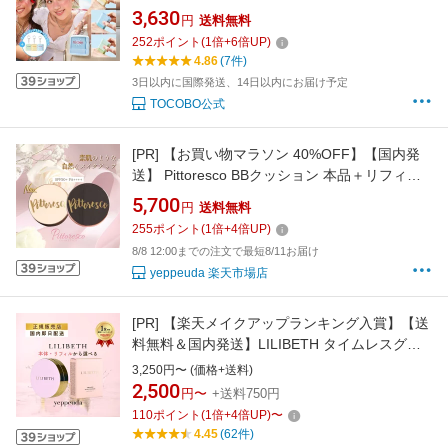
スティック3種セット UVケアシリーズ SPF50+
3,630
円
送料無料
PA++++(韓国コスメ / 日焼け止め / サンスティ
252
ポイント
(
1
倍+
6
倍UP)
ック / プライマー / ヴィーガンコスメ / サンク
4.86
(7件)
リーム / サンセラム）
3日以内に国際発送、14日以内にお届け予定
TOCOBO公式
[PR]
【お買い物マラソン 40%OFF】【国内発
送】 Pittoresco BBクッション 本品＋リフィル
セット（韓国版） SPF50+ PA+++ 韓国コスメ
5,700
円
送料無料
韓国美容 ピトレスコ BBクッション クッション
255
ポイント
(
1
倍+
4
倍UP)
ファンデ ツヤ肌 透明感 カバー力 毛穴
8/8 12:00までの注文で最短8/11お届け
yeppeuda 楽天市場店
[PR]
【楽天メイクアップランキング入賞】【送
料無料＆国内発送】LILIBETH タイムレスグロ
ークッション クッションファンデ 本体 リフィ
3,250円〜 (価格+送料)
ル｜韓国コスメ 毛穴カバー 正規輸入品
2,500
円〜
+送料750円
110
ポイント
(
1
倍+
4
倍UP)
〜
4.45
(62件)