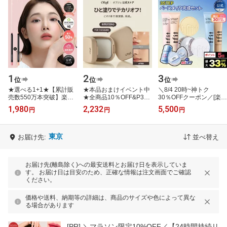
1
2
3
位
位
位
★選べる1+1★【累計販
★本品おまけイベント中
＼8/4 20時~神トク
売数550万本突破】楽天
★全商品10％OFF&P3倍
30％OFFクーポン／[楽天
ベスコス2024殿堂入り
★【公式_オブジェ】
市場限定] 3STEPベース
1,980
2,232
5,500
円
円
円
【(公式)SISTER ANN/シ
【皮脂コントロール】オ
メイク完成セット TFITベ
スターアン】ウ…
イルコントロー…
ースメイクセッ…
東京
お届け先:
並べ替え
お届け先(離島除く)への最安送料とお届け日を表示していま
す。 お届け日は目安のため、正確な情報は注文画面でご確認
ください。
価格や送料、納期等の詳細は、商品のサイズや色によって異な
る場合があります
[PR]
＼マラソン限定10%OFF／【24時間持続リ