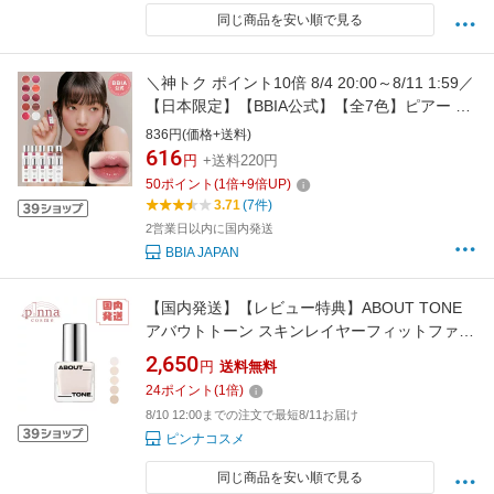
同じ商品を安い順で見る
＼神トク ポイント10倍 8/4 20:00～8/11 1:59／
【日本限定】【BBIA公式】【全7色】ピアー ロ
ーティントミニ NEW グロウリップティント ウ
836円(価格+送料)
ォーターティント ツヤティント 水光ティント
616
円
+送料220円
水彩画カラー ミニサイズ 水分ツヤ ウォーター
50
ポイント
(
1
倍+
9
倍UP)
リー [一部使用期限1年未満品あり]
3.71
(7件)
2営業日以内に国内発送
BBIA JAPAN
【国内発送】【レビュー特典】ABOUT TONE
アバウトトーン スキンレイヤーフィットファン
デーション ファンデーション ファンデーショ
2,650
円
送料無料
ン カバー力 ファンデーション カバー力 韓国
24
ポイント
(
1
倍)
ABOUT TONE ファンデーション アバウトトー
8/10 12:00までの注文で最短8/11お届け
ン
ピンナコスメ
同じ商品を安い順で見る