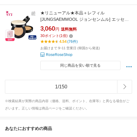
★リニューアル★本品＋レフィル
[JUNGSAEMMOOL ジョンセンムル] エッセン
シャル スキンヌーダー クッション / Essential
3,060
円
送料無料
Skin Nuder Cushion (SPF50+ PA+++) - 1pack
30
ポイント
(
1
倍)
(14g+Refill) / クッションファンデ / 乾燥肌 / 混
4.54
(76件)
合肌
お届けまで 9~11 営業日 (韓国から発送)
RoseRoseShop
同じ商品を安い順で見る
1
/
150
※検索結果が実際の商品内容（価格、送料、ポイント、在庫等）と異なる場合がご
ざいます。正しい情報は商品ページをご確認ください。
あなたにおすすめの商品