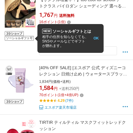
トクラス バイロダン シェーディング 選べる
01.クラシック 1.5 .ニュートラル 02.モダン ブ
1,767
円
送料無料
ルベ イエベ 韓国 コスメ トゥークールフォース
16
ポイント
(
1
倍)
クール 化粧品 国内発送 送料無料【ブラシ付
4.64
(33件)
き】
ソーシャルギフトとは
NEW
3営業日以内に発送(店舗休業日を除く)
相手の住所を知らなくても、
OK
ソーシャルギフト可
Hanbist
SNSやメールなどでギフト
が贈れます。
同じ商品を安い順で見る
[40% OFF SALE] [エスポア 公式 ディズニーコ
レクション 日焼け止め | ウォータースプラッシ
ュサンクリーム セラミド&トーンアップラステ
1,834円(価格+送料)
ィング SPF50+ PA++++ | 韓国 顔 体 UVカット
1,584
円
+送料250円
スキンケア UV下地 化粧下地 保湿 さっぱり ツ
70
ポイント
(
1
倍+
4
倍UP)
ヤ肌 サラサラ 韓国コスメ
4.29
(7件)
エスポア楽天市場店
TIRTIR ティルティル マスクフィットレッドク
ッション