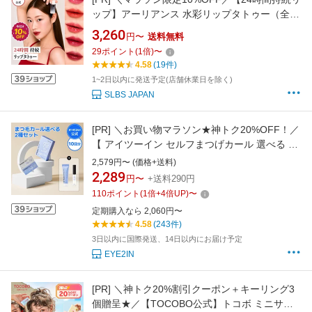
ップ】アーリアンス 水彩リップタトゥー（全5
色） 落ちない ティント リップティント 塗って
3,260
円〜
送料無料
剥がす リップ プランパー 韓国コスメ 時短メイ
29
ポイント
(
1
倍)
〜
ク マスクにつかない すっぴんメイク 保湿 長時
4.58
(19件)
間キープ 飲み会リップ プール ジム ヨガ
1~2日以内に発送予定(店舗休業日を除く)
SLBS JAPAN
[PR]
＼お買い物マラソン★神トク20%OFF！／
【 アイツーイン セルフまつげカール 選べる 2
種：足りない道具だけをゲット 】プロ用 美液
2,579円〜 (価格+送料)
カールグルー アイラッシュセラム エッセンス
2,289
円〜
+送料290円
ロング まつ毛美容液 まつげ美容液 マツエク ホ
110
ポイント
(
1
倍+
4
倍UP)
〜
ームエステ【EYE2IN公式】神トク限定！お得
定期購入なら 2,060円〜
品
4.58
(243件)
3日以内に国際発送、14日以内にお届け予定
EYE2IN
[PR]
＼神トク20%割引クーポン＋キーリング3
個贈呈★／【TOCOBO公式】トコボ ミニサン