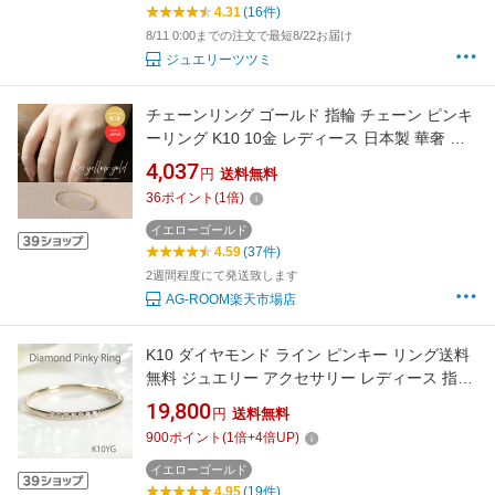
4.31
(16件)
8/11 0:00までの注文で最短8/22お届け
ジュエリーツツミ
チェーンリング ゴールド 指輪 チェーン ピンキ
ーリング K10 10金 レディース 日本製 華奢 細
身 イエローゴールド 小豆チェーン 重ね付け シ
4,037
円
送料無料
ンプル スキンジュエリー Cheravir シェラビー
36
ポイント
(
1
倍)
ル
イエローゴールド
4.59
(37件)
2週間程度にて発送致します
AG-ROOM楽天市場店
K10 ダイヤモンド ライン ピンキー リング送料
無料 ジュエリー アクセサリー レディース 指輪
10金 ゴールド ダイヤ ダイア 誕生石 4月 人気
19,800
円
送料無料
華奢 可愛い 上品 綺麗 ギフト シンプル プレゼ
900
ポイント
(
1
倍+
4
倍UP)
ント 誕生日 記念日 レイヤード 重ね着け ダイヤ
ライン 大人 女性
イエローゴールド
4.95
(19件)