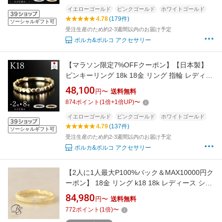
イエローゴールド
ピンクゴールド
ホワイトゴールド
4.78
(179件)
ソーシャルギフト可
受注生産のため約2-3週間以内のお届け予定
ポルカ&ポルコ アクセサリー
【マラソン限定7%OFFクーポン】【日本製】
ピンキーリング 18k 18金 リング 指輪 レディー
ス k18 ゴールド k18リング 18kリング 18金リ
48,100
円〜
送料無料
ング s 小指 [サラ]
874
ポイント
(
1
倍+
1
倍UP)
〜
イエローゴールド
ピンクゴールド
ホワイトゴールド
4.79
(137件)
ソーシャルギフト可
受注生産のため約2-3週間以内のお届け予定
ポルカ&ポルコ アクセサリー
【2人に1人最大P100%バック＆MAX10000円ク
ーポン】 18金 リング k18 18k レディース シン
プル ゴールド スターダスト ダイヤモンド 18金
84,980
円〜
送料無料
指輪 k18リング ピンキーリング イエローゴー
772
ポイント
(
1
倍)
〜
ルド 一粒ダイヤ 18 金 地金 18kリング 刻印 誕