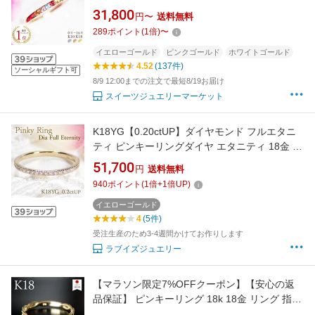
ラチナ | サファイア ピンキー リング 女性 レデ
31,800
円〜
送料無料
ィース 厄除け 厄年 お守り 誕生日 記念日 プレ
289
ポイント
(
1
倍)
〜
ゼント ギフト ピンクゴールド 細い 細め 小指 0
号 1号 金属アレルギー 安心 対応
イエローゴールド
ピンクゴールド
ホワイトゴールド
4.52
(137件)
ソーシャルギフト可
8/9 12:00までの注文で最短8/19お届け
スイーツジュエリーマーケット
K18YG【0.20ctUP】ダイヤモンド フルエタニ
ティ ピンキーリングダイヤ エタニティ 18金 ゴ
ールド 品質保証書 レディース ジュエリー ギフ
51,700
円
送料無料
ト 贈り物 可愛い おしゃれ 裏抜きなし 無垢 指
940
ポイント
(
1
倍+
1
倍UP)
輪 繊細 細い 細め 小指 細身 シンプル 大人気 リ
ング
イエローゴールド
4
(5件)
受注生産のため3-4週間かけてお作りします
ラブイズジュエリー
【マラソン限定7%OFFクーポン】【安心の返
品保証】 ピンキーリング 18k 18金 リング 指輪
レディース k18 ゴールド k18リング 18kリング