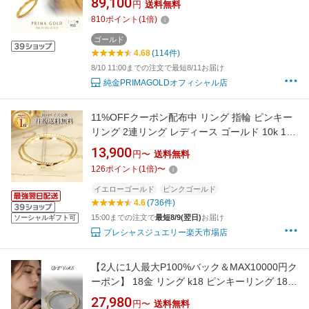
89,100
円
送料無料
プリマゴールド 送料無料（即日お届け）
810
ポイント
(
1
倍)
ゴールド
4.68
(114件)
8/10 11:00までの注文で最短8/11お届け
純金PRIMAGOLDオフィシャル店
11%OFFクーポン配布中 リング 指輪 ピンキー
リング 2連リング レディース ゴールド 10k 10
金 イエローゴールド ピンクゴールド マイナス1
13,900
円〜
送料無料
号 0号 1号 2号 3号 4号 5号 6号 7号 8号 9号 大
126
ポイント
(
1
倍)
〜
きいサイズ 華奢 シンプル k10 金属アレルギー
イエローゴールド
ピンクゴールド
4.6
(736件)
15:00までの注文で
最短8/9(翌日)
お届け
ソーシャルギフト可
プレシャスジュエリー楽天市場店
【2人に1人最大P100%バック＆MAX10000円ク
ーポン】 18金 リング k18 ピンキーリング 18k
レディース 指輪 シンプル ゴールド 2連 スパイ
27,980
円〜
送料無料