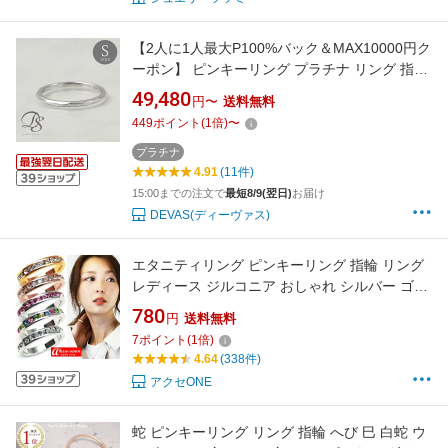
【2人に1人最大P100%バック＆MAX10000円ク
ーポン】 ピンキーリング プラチナ リング 指輪
レディース メンズ シンプル カットデザイン S
49,480
円〜
送料無料
刻印 ピンキー 華奢 pt950 プラチナ950 細め 地
449
ポイント
(
1
倍)
〜
金 刻印 プラチナリング 華奢リング
プラチナ
4.91
(11件)
15:00までの注文で
最短8/9(翌日)
お届け
DEVAS(ディーヴァス)
エタニティリング ピンキーリング 指輪 リング
レディース ジルコニア おしゃれ シルバー ゴー
ルド ピンクゴールド 高級プラチナRG加工 パー
780
円
送料無料
ティー プレゼント ホワイトデー kor292 3号 5
7
ポイント
(
1
倍)
号 7号 10号 12号 15号 アクセONE 新作 服 夏
4.64
(338件)
夏物 夏服
アクセONE
蛇 ピンキーリング リング 指輪 へび 巳 白蛇 ウ