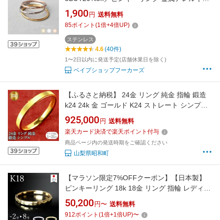
対応 サージカルステンレス つけっぱなし リン
1,900
円
送料無料
グ 指輪 0.8mm 1粒ジルコニア 細リング 1号〜
85
ポイント
(
1
倍+
4
倍UP)
20号 レディース シンプル 18K SUS316L 金属
アレルギー対応miteravita ミテラヴィータ
ステンレス
4.6
(40件)
【R7】
1〜2日以内に発送予定(店舗休業日を除く)
ベイプショップフーカーズ
【ふるさと納税】 24金 リング 純金 指輪 鍛造
k24 24k 金 ゴールド K24 ストレート シンプル
ピンキーリング 地金 人気 ファッションリング
925,000
円
送料無料
大人 ギフト 普段使い 201013wa101k24m 山梨
楽天カード決済で楽天ポイント付与
県 昭和町 ジュエリー アクセサリー ギフト プレ
商品ページ内の発送時期をご確認ください
ゼント 贈り物 記念日 誕生日 SWAA219
山梨県昭和町
【マラソン限定7%OFFクーポン】【日本製】
ピンキーリング 18k 18金 リング 指輪 レディー
ス k18 ゴールド k18リング 18kリング 18金リ
50,200
円〜
送料無料
ング s 小指 [ミスタ]
912
ポイント
(
1
倍+
1
倍UP)
〜