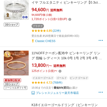
イヤ フルエタニティ ピンキーリング【0.3ct】
専用スコープ付/【送料無料】【代引手数料無
94,600
円
送料無料
料】【品質保証書】プラチナ ピンキー エタニ
94,600円/個 (1個)
ティ ダイヤ ダイア 指輪 ハート＆キューピット
1,720
ポイント
(
1
倍+
1
倍UP)
H&C ギフト
プラチナ
4.95
(22件)
受注生産 約20営業日で発送(刻印時+3日)
Classic CHESS
11%OFFクーポン配布中 ピンキーリング リン
グ 指輪 レディース 10k 0号 1号 2号 3号 4号 5
号 6号 7号 8号 9号 10号 11号 12号 13号 15号
13,800
円〜
送料無料
大きいサイズ 金属アレルギー ニッケルフリー
125
ポイント
(
1
倍)
〜
シンプル 華奢 イエローゴールド ピンクゴール
ド ホワイトゴールド
イエローゴールド
ゴールド
ピンクゴールド
4.72
(768件)
15:00までの注文で
最短8/9(翌日)
お届け
ソーシャルギフト可
プレシャスジュエリー楽天市場店
K18イエローゴールドリング（ピンキーリン