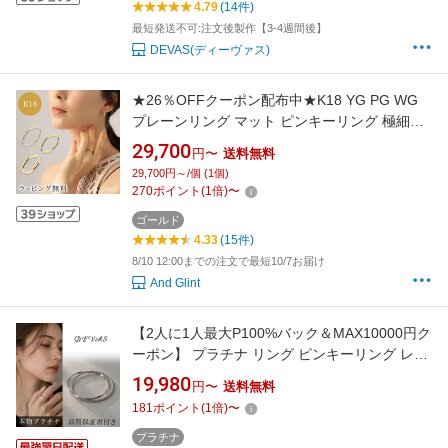
4.79
(14件)
最短発送不可:注文後製作【3-4週間後】
DEVAS(ディーヴァス)
★26％OFFクーポン配布中★K18 YG PG WG
プレーンリング マット ピンキーリング 極細リ
ング 華奢 1mm幅 重ね付け 地金リング 指輪 18
29,700
円〜
送料無料
金 ゴールド プレゼント ギフト スキンジュエリ
29,700円～/個 (1個)
ー シンプル 小ぶり 上品 40代 50代 普段使い
270
ポイント
(
1
倍)
〜
ゴールド
4.33
(15件)
8/10 12:00までの注文で最短10/7お届け
And Glint
【2人に1人最大P100%バック＆MAX10000円ク
ーポン】 プラチナ リング ピンキーリング レデ
ィース 指輪 メンズ シンプル 2連 スパイラル ね
19,980
円〜
送料無料
じれ ピンキー 華奢 極細 極細リング pt850 プラ
181
ポイント
(
1
倍)
〜
チナ850 重ね付け 地金 プラチナリング サイズ
華奢リング 2連リング
プラチナ