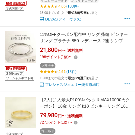
号 10号 11号 12号 13号 14号 15号
イエローゴールド
ホワイトゴールド
4.65
(103件)
15:00までの注文で
最短8/9(翌日)
お届け
DEVAS(ディーヴァス)
11%OFFクーポン配布中 リング 指輪 ピンキー
リング プラチナ 850 レディース 2連 シンプル
華奢 極細 1号 3号 5号 7号 9号 11号 13号 15号
21,800
円〜
送料無料
大人 華奢リング 細い 細め スパイラル ねじれ
198
ポイント
(
1
倍)
〜
重ね付け
プラチナ
4.62
(13件)
15:00までの注文で
最短8/9(翌日)
お届け
ソーシャルギフト可
プレシャスジュエリー楽天市場店
【2人に1人最大P100%バック＆MAX10000円ク
ーポン】 18金 リング k18 ピンキーリング 18k
リング レディース 指輪 メンズ シンプル 甲丸
79,980
円〜
送料無料
ゴールド 2mm 18金指輪 k18リング ピンキー
727
ポイント
(
1
倍)
〜
18k 18 金 地金 18kリング 4号 5号 6号 7号 8号
9号 10号 11号 12号 13号 14号
ゴールド