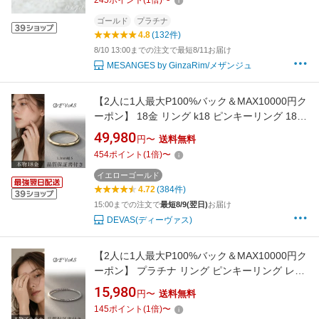
245
ポイント
(
1
倍)
〜
ゴールド
プラチナ
4.8
(132件)
8/10 13:00までの注文で最短8/11お届け
MESANGES by GinzaRim/メザンジュ
【2人に1人最大P100%バック＆MAX10000円ク
ーポン】 18金 リング k18 ピンキーリング 18k
レディース 指輪 シンプル ゴールド カット S
49,980
円〜
送料無料
18金指輪 k18リング 華奢 18 金 地金 18kリング
454
ポイント
(
1
倍)
〜
0号 1号 2号 3号 4号 5号 6号 7号 8号 9号 10号
11号 12号 13号 14号 15号 16号 17号
イエローゴールド
4.72
(384件)
15:00までの注文で
最短8/9(翌日)
お届け
DEVAS(ディーヴァス)
【2人に1人最大P100%バック＆MAX10000円ク
ーポン】 プラチナ リング ピンキーリング レデ
ィース 指輪 シンプル スパイラル ねじれ カット
15,980
円〜
送料無料
リング ピンキー 華奢 極細 極細リング pt900 プ
145
ポイント
(
1
倍)
〜
ラチナ900 重ね付け 地金 プラチナリング サイ