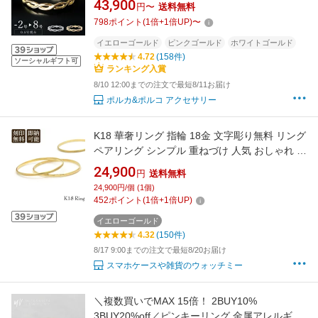
43,900
円〜
送料無料
18金リング 日本製 小指 [イスキア]
798
ポイント
(
1
倍+
1
倍UP)
〜
イエローゴールド
ピンクゴールド
ホワイトゴールド
4.72
(158件)
ソーシャルギフト可
ランキング入賞
8/10 12:00までの注文で最短8/11お届け
ポルカ&ポルコ アクセサリー
K18 華奢リング 指輪 18金 文字彫り無料 リング
ペアリング シンプル 重ねづけ 人気 おしゃれ 可
愛い 男女 普段使い 細い メッセージ レディース
24,900
円
送料無料
日本製 ピンキーリング 18k k18リング ゴールド
24,900円/個 (1個)
甲丸 マット 極細【楽ギフ_名入れ】
452
ポイント
(
1
倍+
1
倍UP)
イエローゴールド
4.32
(150件)
8/17 9:00までの注文で最短8/20お届け
スマホケースや雑貨のウォッチミー
＼複数買いでMAX 15倍！ 2BUY10%
3BUY20%off／ピンキーリング 金属アレルギー