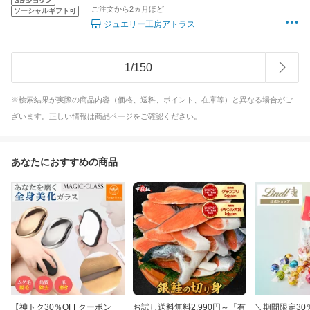
ご注文から2ヵ月ほど
ソーシャルギフト可
ジュエリー工房アトラス
1
/
150
※検索結果が実際の商品内容（価格、送料、ポイント、在庫等）と異なる場合がご
ざいます。正しい情報は商品ページをご確認ください。
あなたにおすすめの商品
【神トク30％OFFクーポン
お試し送料無料2,990円～「有
＼期間限定30