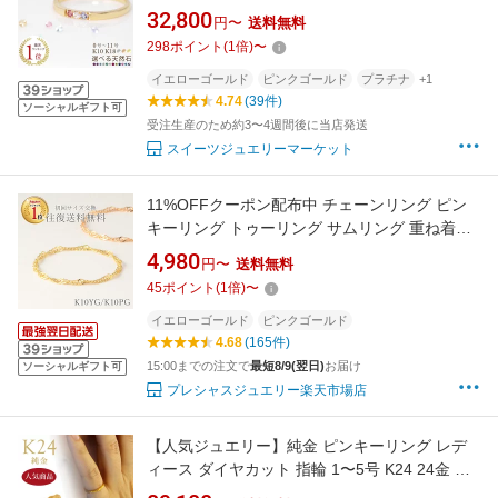
指輪 K18 18金 18K K10 10金 10K プラチナ | ル
32,800
円〜
送料無料
ビー ピンクゴールド お守り 天然石 女性 レディ
298
ポイント
(
1
倍)
〜
ース 誕生日 プレゼント 0号 1号 ファミリーリ
ング 刻印 金属アレルギー
イエローゴールド
ピンクゴールド
プラチナ
+1
4.74
(39件)
ソーシャルギフト可
受注生産のため約3〜4週間後に当店発送
スイーツジュエリーマーケット
11%OFFクーポン配布中 チェーンリング ピン
キーリング トゥーリング サムリング 重ね着け
金属アレルギー ニッケルフリー ファランジ ス
4,980
円〜
送料無料
クリューチェーン 極細リング 1号 3号 5号 7号
45
ポイント
(
1
倍)
〜
9号 11号 13号 15号 17号 華奢 イエローゴール
ド シンプル 地金
イエローゴールド
ピンクゴールド
4.68
(165件)
15:00までの注文で
最短8/9(翌日)
お届け
ソーシャルギフト可
プレシャスジュエリー楽天市場店
【人気ジュエリー】純金 ピンキーリング レデ
ィース ダイヤカット 指輪 1〜5号 K24 24金 ゴ
ールド ジュエリー アクセサリー PRIMAGOLD