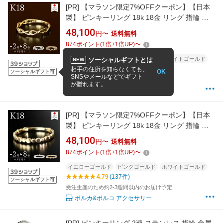
[PR]
【マラソン限定7%OFFクーポン】【日本
製】 ピンキーリング 18k 18金 リング 指輪 レ
ディース k18 ゴールド k18リング 18kリング
48,100
円〜
送料無料
18金リング a 小指 [ヨンナ]
874
ポイント
(
1
倍+
1
倍UP)
〜
イエローゴールド
ピンクゴールド
ホワイトゴールド
ソーシャルギフトとは
NEW
5
(14件)
相手の住所を知らなくても、
OK
ソーシャルギフト可
SNSやメールなどでギフト
受注生産のため約3-4週間以内のお届け予定
が贈れます。
ポルカ&ポルコ アクセサリー
[PR]
【マラソン限定7%OFFクーポン】【日本
製】 ピンキーリング 18k 18金 リング 指輪 レ
ディース k18 ゴールド k18リング 18kリング
48,100
円〜
送料無料
18金リング s 小指 [サラ]
874
ポイント
(
1
倍+
1
倍UP)
〜
イエローゴールド
ピンクゴールド
ホワイトゴールド
4.79
(137件)
ソーシャルギフト可
受注生産のため約2-3週間以内のお届け予定
ポルカ&ポルコ アクセサリー