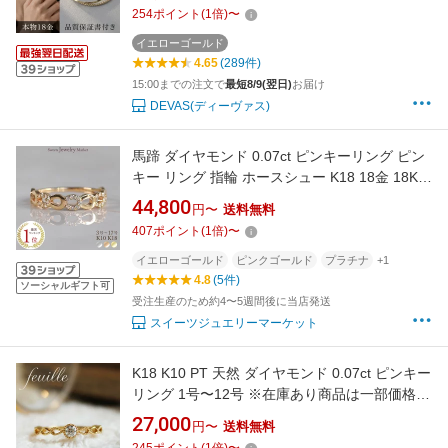
ラル ねじれ k18リング ピンキー 18リング 18
254
ポイント
(
1
倍)
〜
金 華奢 18金指輪 極細 地金 0号 1号 2号 3号 4
号 5号 6号 7号 8号 9号 10号 11号
イエローゴールド
4.65
(289件)
15:00までの注文で
最短8/9(翌日)
お届け
DEVAS(ディーヴァス)
馬蹄 ダイヤモンド 0.07ct ピンキーリング ピン
キー リング 指輪 ホースシュー K18 18金 18K
K10 10金 10K プラチナ | ダイヤ ピンクゴール
44,800
円〜
送料無料
ド イエローゴールド 女性 レディース 誕生日 記
407
ポイント
(
1
倍)
〜
念日 プレゼント ギフト 午年 年女 お守り 13号
17号 金属アレルギー 対応 安心
イエローゴールド
ピンクゴールド
プラチナ
+1
4.8
(5件)
ソーシャルギフト可
受注生産のため約4〜5週間後に当店発送
スイーツジュエリーマーケット
K18 K10 PT 天然 ダイヤモンド 0.07ct ピンキー
リング 1号〜12号 ※在庫あり商品は一部価格据
え置きです。 送料無料 高品質 ゴールド プラチ
27,000
円〜
送料無料
ナ ダイヤ 一粒