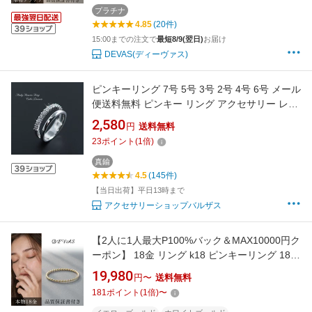
ズ 華奢リング 重ね付け
プラチナ
4.85
(20件)
15:00までの注文で
最短8/9(翌日)
お届け
DEVAS(ディーヴァス)
ピンキーリング 7号 5号 3号 2号 4号 6号 メール
便送料無料 ピンキー リング アクセサリー レデ
ィース 小指用 5号リング 指輪 リング Ring
2,580
円
送料無料
pinkyring ゆびわ りんぐ アクセサリー レディー
23
ポイント
(
1
倍)
ス レデイ-ス 5号サイズ 5号の指輪 [ 指輪 おし
ゃれ ]
真鍮
4.5
(145件)
【当日出荷】平日13時まで
アクセサリーショップバルザス
【2人に1人最大P100%バック＆MAX10000円ク
ーポン】 18金 リング k18 ピンキーリング 18k
指輪 レディース シンプル ゴールド スパイラル
19,980
円〜
送料無料
ねじり 18金指輪 k18リング ピンキー 18 金 華
181
ポイント
(
1
倍)
〜
奢 地金 0号 1号 2号 3号 4号 5号 6号 7号 8号 9