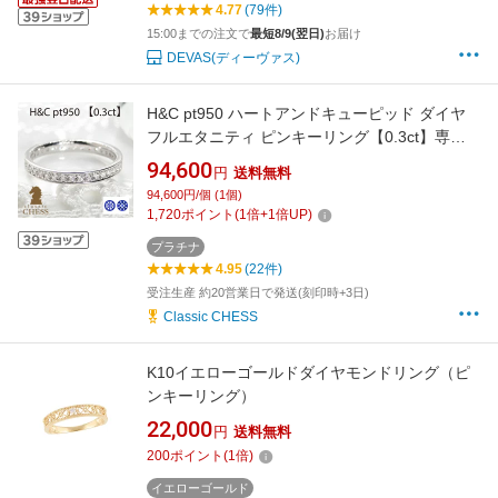
4.77
(79件)
15:00までの注文で
最短8/9(翌日)
お届け
DEVAS(ディーヴァス)
H&C pt950 ハートアンドキューピッド ダイヤ
フルエタニティ ピンキーリング【0.3ct】専用
スコープ付/【送料無料】【代引手数料無料】
94,600
円
送料無料
【品質保証書】プラチナ ピンキー エタニティ
94,600円/個 (1個)
ダイヤ ダイア 指輪 ハート＆キューピット H&C
1,720
ポイント
(
1
倍+
1
倍UP)
ギフト
プラチナ
4.95
(22件)
受注生産 約20営業日で発送(刻印時+3日)
Classic CHESS
K10イエローゴールドダイヤモンドリング（ピ
ンキーリング）
22,000
円
送料無料
200
ポイント
(
1
倍)
イエローゴールド