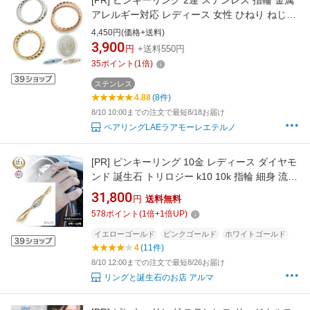
[PR]
ピンキーリング 2連 ステンレス 指輪 金属
アレルギー対応 レディース 女性 ひねり ねじり
細め 華奢 インフィニティ 3号 ギフト 錆びない
4,450円(価格+送料)
LAE ラアモーレエテルノ ブランド 【誕生日記
3,900
円
+送料550円
念日】 父の日 ギフト プレゼント
35
ポイント
(
1
倍)
ステンレス
4.88
(8件)
8/10 10:00までの注文で最短8/18お届け
ペアリングLAEラアモーレエテルノ
[PR]
ピンキーリング 10金 レディース ダイヤモ
ンド 誕生石 トリロジー k10 10k 指輪 細身 流れ
星 華奢 重ね付け 人気 おしゃれ シンプル ジュ
31,800
円
送料無料
エリー プレゼント 誕生日プレゼント 贈り物 彼
578
ポイント
(
1
倍+
1
倍UP)
女 妻 母 細め ストッパーリング 彼女 妻 贈り物
2026
イエローゴールド
ピンクゴールド
ホワイトゴールド
4
(11件)
8/10 12:00までの注文で最短8/26お届け
リングと誕生石のお店 アルマ