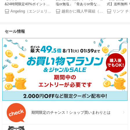
&24時間限定40%ポイントバ
塩or無塩」「骨ありor骨な
式】送料無料 リン
ック！】脱毛 こするだけ 除毛
し」が選べる！⇒脂のり抜群
ョコレート ベ
Angeling（エンジェリング）
越前かに職人甲羅組（DENSHOKU）
パッド くるくる 除毛 毛剃り
の銀鮭 切り身 業務用 1kg お試
ート リンドー
無痛 ナノガラス 脱毛器 脱毛
し お中元 ギフト プレゼント
イファー L 1
機 メンズ レディース 子供 ガ
【P】
フト ギフト 
ラスリムーバー 摩擦 ムダ毛処
洋菓子 チョコ
セール情報
理 角質取り 自宅 顔 足 腕 痛く
包装 プチギフ
ない 角質除去 無痛 男女用 送
産 結婚祝い お
料無料
期間限定のチャンス！ショップ買いまわりとは