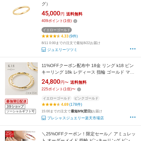
グ）
45,000
円
送料無料
409
ポイント
(
1
倍)
イエローゴールド
4.33
(9件)
8/11 0:00までの注文で最短8/22お届け
ジュエリーツツミ
11%OFFクーポン配布中 18金 リング k18 ピン
キーリング 18k レディース 指輪 ゴールド マイ
ナス1号 0号 1号 2号 3号 4号 5号 6号 7号 8号 9
24,800
円〜
送料無料
号 10号 11号 12号 13号 14号 15号 スパイラル
225
ポイント
(
1
倍)
〜
ねじれ ニッケルフリー 地金 ゴールド 華奢 シン
プル 細め 細い
イエローゴールド
ピンクゴールド
4.69
(178件)
15:00までの注文で
最短8/9(翌日)
お届け
ソーシャルギフト可
プレシャスジュエリー楽天市場店
＼25%OFFクーポン！限定セール／ アミュレッ
ト オーダーメイド 指輪 ピンキーリング ピンキ