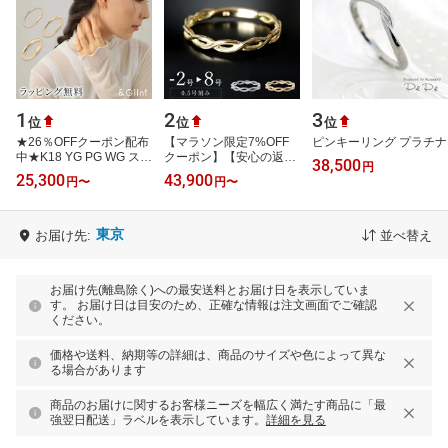
1
2
3
位
位
位
★26％OFFクーポン配布
【マラソン限定7%OFF
ピンキーリング プラチナ
中★K18 YG PG WG スキ
クーポン】【安心の返品
38,500
円
ニーリング 金属アレルギ
保証】 ピンキーリング
25,300
43,900
円
〜
円
〜
ー対応 ピンキーリング
18k 18金 リング 指輪 レ
マット 極細…
ディース k18…
東京
お届け先:
並べ替え
お届け先(離島除く)への最安送料とお届け日を表示していま
す。 お届け日は目安のため、正確な情報は注文画面でご確認
ください。
価格や送料、納期等の詳細は、商品のサイズや色によって異な
る場合があります
商品のお届けに関するお客様ニーズを幅広く満たす商品に「最
強翌日配送」ラベルを表示しています。
詳細を見る