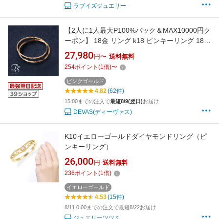
ラブイズジュエリー
【2人に1人最大P100%バック＆MAX10000円ク
ーポン】 18金 リング k18 ピンキーリング 18k
指輪 ピンクゴールド レディース シンプル 2連
27,980
円〜
送料無料
スパイラル ねじれ 18金リング k18リング ピン
254
ポイント
(
1
倍)
〜
キー 18 金 つけっぱなし 地金 ピンクゴールド
リング サイズ 18kリング 2連リング
ピンクゴールド
4.82
(62件)
15:00までの注文で
最短8/9(翌日)
お届け
DEVAS(ディーヴァス)
K10イエローゴールドダイヤモンドリング（ピ
ンキーリング）
26,000
円
送料無料
236
ポイント
(
1
倍)
イエローゴールド
4.53
(15件)
8/11 0:00までの注文で最短8/22お届け
ジュエリーツツミ