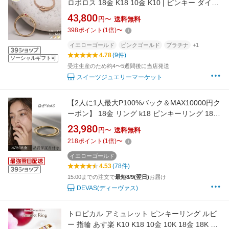
ロボロス 18金 K18 10金 K10 | ピンキー ダイヤ
モンド ダイヤ ルビー サファイア 厄除け お守り
43,800
円〜
送料無料
年女 巳年 開運 レディース 女性 プレゼント ギ
398
ポイント
(
1
倍)
〜
フト ホワイトゴールド ピンクゴールド 誕生日
記念日 アレルギー対応 金アレ
イエローゴールド
ピンクゴールド
プラチナ
+1
4.78
(9件)
ソーシャルギフト可
受注生産のため約4〜5週間後に当店発送
スイーツジュエリーマーケット
【2人に1人最大P100%バック＆MAX10000円ク
ーポン】 18金 リング k18 ピンキーリング 18k
レディース 指輪 シンプル ゴールド 2連 角線 角
23,980
円〜
送料無料
線 凹凸 k18リング ピンキー 18リング 18 金 華
218
ポイント
(
1
倍)
〜
奢 18金指輪 極細 地金 0号 1号 2号 3号 4号 5号
6号 7号 8号 9号 10号 11号
イエローゴールド
4.53
(78件)
15:00までの注文で
最短8/9(翌日)
お届け
DEVAS(ディーヴァス)
トロピカル アミュレット ピンキーリング ルビ
ー 指輪 あす楽 K10 K18 10金 10K 18金 18K プ