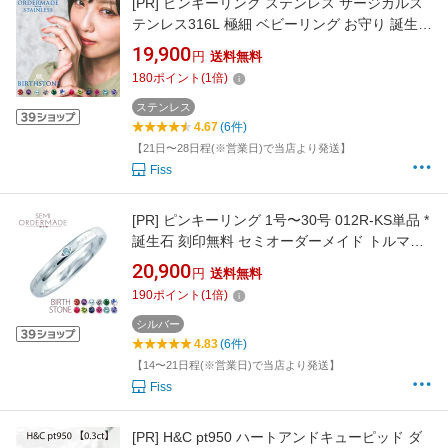
[PR]
ピンキーリング ステンレス サージカルス
テンレス316L 極細 ベビーリング お守り 誕生祝
い 娘 息子 1号〜30号 記念 誕生石 幅1.5mm〜
19,900
円
送料無料
2mm 偶数号 ステンレス 指輪 2号 3号 4号 5号 6
180
ポイント
(
1
倍)
号 7号 誕生日 プレゼント シンプル 小さい セミ
オーダーメイド ST111R-KS*単品 (ST)
ステンレス
4.67
(6件)
【21日〜28日程(※営業日)で当店より発送】
Fiss
[PR]
ピンキーリング 1号〜30号 012R-KS単品 *
誕生石 刻印無料 セミオーダーメイド トルマリ
ン トパーズ シルバー ファランジリング ピンキ
20,900
円
送料無料
ー 偶数号 9号 8号 7号 6号 5号 4号 3号 2号 小さ
190
ポイント
(
1
倍)
い 大きい サイズ 指輪 重ねづけ 華奢 シンプル
ブランド 送料無料 6月 プレゼント
シルバー
4.83
(6件)
【14〜21日程(※営業日)で当店より発送】
Fiss
[PR]
H&C pt950 ハートアンドキューピッド ダ