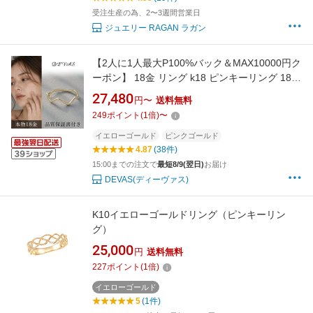
受注生産の為、2〜3週間営業日
ジュエリー RAGAN ラガン
【2人に1人最大P100%バック＆MAX10000円ク
ーポン】 18金 リング k18 ピンキーリング 18k
指輪 レディース メンズ シンプル ゴールド ウェ
27,480
円〜
送料無料
ーブ 18金指輪 k18リング ピンキー ピンクゴー
249
ポイント
(
1
倍)
〜
ルド 極細 細い 華奢 0号 1号 2号 3号 4号 5号 6
号 7号 8号 9号 10号
イエローゴールド
ピンクゴールド
4.87
(38件)
15:00までの注文で
最短8/9(翌日)
お届け
DEVAS(ディーヴァス)
K10イエローゴールドリング（ピンキーリン
グ）
25,000
円
送料無料
227
ポイント
(
1
倍)
イエローゴールド
5
(1件)