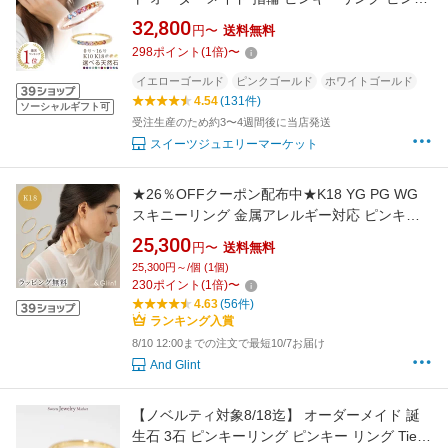
ー リング Ties K18 18金 18K K10 10金 10K プ
32,800
円〜
送料無料
ラチナ | ピンクゴールド 厄除け お守り 誕生石
298
ポイント
(
1
倍)
〜
ダイヤモンド 0号 1号 天然石 女性 レディース
誕生日 プレゼント ファミリーリング
イエローゴールド
ピンクゴールド
ホワイトゴールド
4.54
(131件)
ソーシャルギフト可
受注生産のため約3〜4週間後に当店発送
スイーツジュエリーマーケット
★26％OFFクーポン配布中★K18 YG PG WG
スキニーリング 金属アレルギー対応 ピンキー
リング マット 極細リング 華奢 1mm幅 重ね付
25,300
円〜
送料無料
け 地金リング 指輪 18金 ゴールドプレゼント
25,300円～/個 (1個)
ギフト スキンジュエリー シンプル 小ぶり 上品
230
ポイント
(
1
倍)
〜
40代 50代 普段使い
4.63
(56件)
ランキング入賞
8/10 12:00までの注文で最短10/7お届け
And Glint
【ノベルティ対象8/18迄】 オーダーメイド 誕
生石 3石 ピンキーリング ピンキー リング Ties