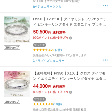
8/11 0:00までの注文で最短8/22お届け
ジュエリーツツミ
Pt950【0.20ctUP】ダイヤモンド フルエタニテ
ィ ピンキーリングダイヤ エタニティ プラチナ
品質保証書 レディース ジュエリー ギフト 贈り
50,600
円
送料無料
物 可愛い おしゃれ 裏抜きなし 無垢 指輪 繊細
920
ポイント
(
1
倍+
1
倍UP)
細い 細め 小指 細身 人気 華奢 【送料無料】
プラチナ
4.29
(7件)
受注生産のため3-4週間かけてお作りします
ラブイズジュエリー
【送料無料】Pt950【0.10ct】クロス ダイヤモ
ンド エタニティ ピンキーリングダイヤ エタニ
ティ プラチナ pt950 品質保証書 レディース ジ
44,000
円
送料無料
ュエリー ギフト 贈り物 可愛い おしゃれ 裏抜き
800
ポイント
(
1
倍+
1
倍UP)
なし 無垢 ハーフエタニティ 2連リング 贈り
物 交差 ブライダル
プラチナ
4.8
(10件)
発送の目安:受注生産のため14日営業日程度