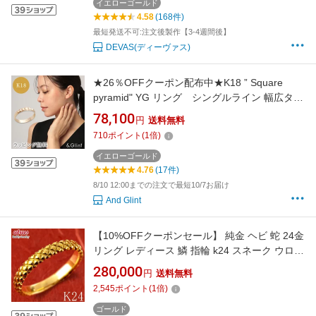
生石 18金リング
イエローゴールド
4.58
(168件)
最短発送不可:注文後製作【3-4週間後】
DEVAS(ディーヴァス)
★26％OFFクーポン配布中★K18 ” Square
pyramid" YG リング シングルライン 幅広タイ
プ ピラミッドカット シンプル 大人女子 ギフト
78,100
円
送料無料
重ね付け ピンキーリング スキンジュエリー 重
710
ポイント
(
1
倍)
ね付け 小ぶり 上品 40代 50代 普段使い プレゼ
ント 誕生日 記念日
イエローゴールド
4.76
(17件)
8/10 12:00までの注文で最短10/7お届け
And Glint
【10%OFFクーポンセール】 純金 ヘビ 蛇 24金
リング レディース 鱗 指輪 k24 スネーク ウロコ
キルティング 24k K24 婚約指輪 エンゲージリ
280,000
円
送料無料
ング 巳年 へび年 干支 地金
2,545
ポイント
(
1
倍)
ゴールド