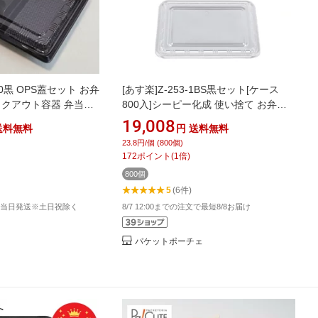
10黒 OPS蓋セット お弁
[あす楽]Z-253-1BS黒セット[ケース
イクアウト容器 弁当屋
800入]シーピー化成 使い捨て お弁当
レンジ対応 KE10
箱 弁当容器 業務用 宅配 持ち帰り テイ
19,008
送料無料
円
送料無料
クアウト
23.8円/個 (800個)
172
ポイント
(
1
倍)
800個
5
(6件)
文で当日発送※土日祝除く
8/7 12:00までの注文で最短8/8お届け
パケットポーチェ