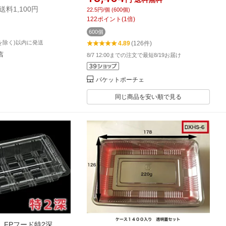
帰り テイクアウト 使い捨て容器 使い
送料1,100円
22.5円/個 (600個)
捨て 容器 蓋付き フタ付き
122
ポイント
(
1
倍)
600個
を除く)以内に発送
4.89
(126件)
店
8/7 12:00までの注文で最短8/19お届け
パケットポーチェ
同じ商品を安い順で見る
FPフード特2深