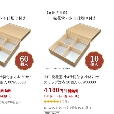
仕切付き 小鉢70サイ
[PR]
松花堂-小4仕切付き 小鉢70サイ
入 00W00090
ズカップ対応 10個入 00W00090
4,180
送料無料
円
送料無料
+
4
倍UP)
190
ポイント
(
1
倍+
4
倍UP)
5
(2件)
文で最短8/16お届け
8/7 10:00までの注文で最短8/13お届け