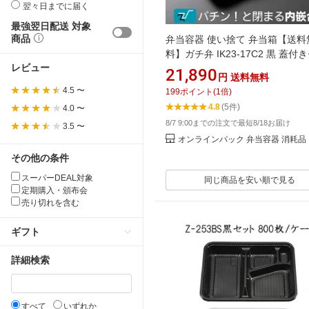
翌々日までに届く
最強翌日配送 対象
商品
弁当容器 使い捨て 弁当箱【送料
料】ガチ弁 IK23-17C2 黒 蓋付
レビュー
ト (900枚入)弁当パック お弁当
21,890
円
送料無料
クアウト お持ち帰り 宅配 デリ
4.5 〜
199
ポイント
(
1
倍)
イベント 業務用 パック 容器 持
4.8
(5件)
4.0 〜
用 中央化学 フタ付き フタ付 蓋
8/7 9:00までの注文で最短8/18お届け
合蓋（z-253 z-256は乗せ蓋）
3.5 〜
オンラインパック 弁当容器 消耗品
その他の条件
スーパーDEAL対象
同じ商品を安い順で見る
定期購入・頒布会
売り切れを含む
ギフト
詳細検索
すべて
いずれか