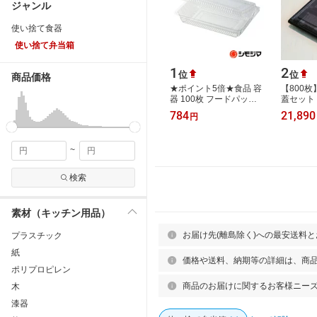
ジャンル
使い捨て食器
使い捨て弁当箱
1
2
位
位
商品価格
★ポイント5倍★食品 容
【800枚
器 100枚 フードパック
蓋セット 
大浅 H-1-B シーピー化
使い捨て
784
21,890
円
成
アウト容
ち帰り 宅
~
検索
素材（キッチン用品）
お届け先(離島除く)への最安送料
プラスチック
紙
価格や送料、納期等の詳細は、商
ポリプロピレン
商品のお届けに関するお客様ニー
木
漆器