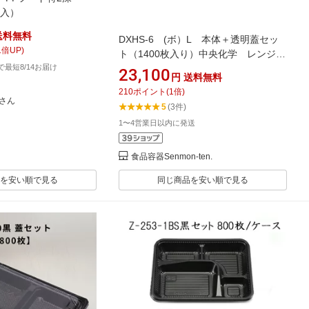
枚入）
送料無料
DXHS-6 (ボ）L 本体＋透明蓋セッ
1
倍UP)
ト（1400枚入り）中央化学 レンジ
文で最短8/14お届け
× 弁当容器 使い捨て容器 惣菜容
23,100
円
送料無料
器 テイクアウト容器
210
ポイント
(
1
倍)
さん
5
(3件)
1〜4営業日以内に発送
食品容器Senmon-ten.
を安い順で見る
同じ商品を安い順で見る