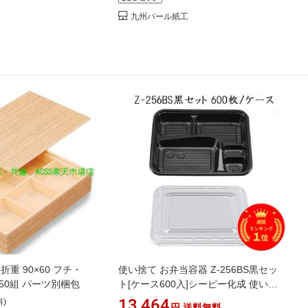
九州パール紙工
折重 90×60 フチ・
使い捨て お弁当容器 Z-256BS黒セッ
50組 パーツ別梱包
ト[ケース600入]シーピー化成 使い捨
て お弁当箱 弁当容器 業務用 宅配 持ち
13,464
料)
円
送料無料