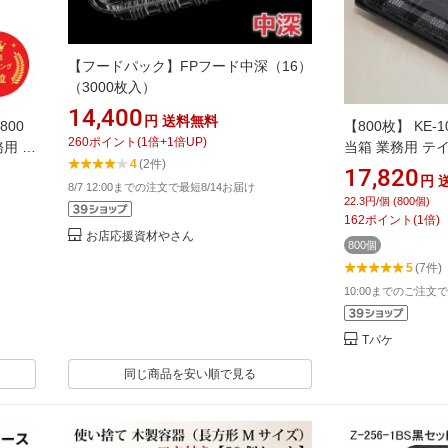
【フードパック】FPフード中深（16）
（3000枚入）
14,400
円
送料無料
800
【800枚】 KE-
260
ポイント
(
1
倍+
1
倍UP)
務用 定
当箱 業務用 テ
4
(2件)
前弁当
お持ち帰り 宅配 
17,820
円
8/7 12:00までの注文で最短8/14お届け
22.3円/個 (800個)
162
ポイント
(
1
倍)
お店応援資材やさん
800個
5
(7件)
10:00までのご注
Tパケ
同じ商品を安い順で見る