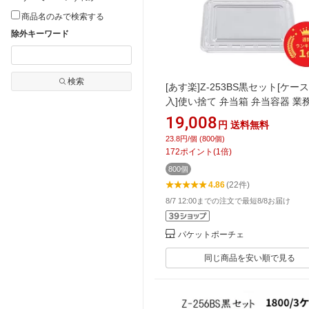
商品名のみで検索する
除外キーワード
検索
[あす楽]Z-253BS黒セット[ケース
入]使い捨て 弁当箱 弁当容器 業
番 送料無料 テイクアウト 店舗
19,008
円
送料無料
容器
23.8円/個 (800個)
172
ポイント
(
1
倍)
800個
4.86
(22件)
8/7 12:00までの注文で最短8/8お届け
パケットポーチェ
同じ商品を安い順で見る