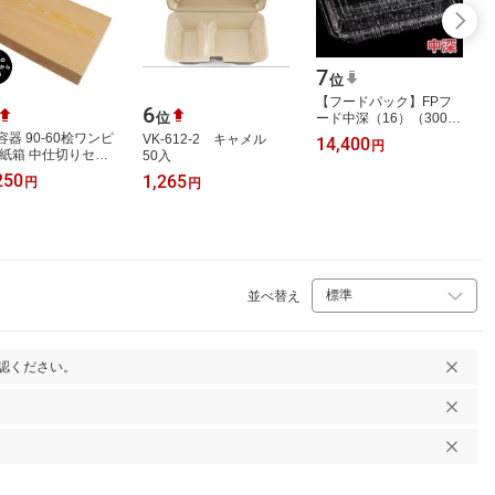
7
位
【フードパック】FPフ
6
位
ード中深（16）（3000
枚入）
容器 90-60桧ワンピ
VK-612-2 キャメル
14,400
円
 紙箱 中仕切りセッ
50入
00枚 懐石 和食 仕出
250
1,265
円
円
使い捨て お弁当箱 テ
アウト
並べ替え
認ください。