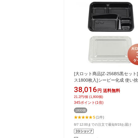
[大ロット商品]Z-256BS黒セット
ス1800枚入]シーピー化成 使い捨
弁当箱 弁当容器 業務用 宅配 持
38,016
円
送料無料
テイクアウト
21.2円/個 (1,800個)
345
ポイント
(
1
倍)
1800個
5
(1件)
8/7 12:00までの注文で最短8/19お届け