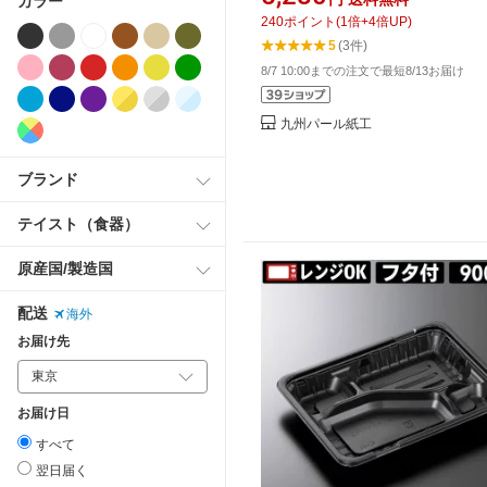
カラー
240
ポイント
(
1
倍+
4
倍UP)
5
(3件)
8/7 10:00までの注文で最短8/13お届け
九州パール紙工
ブランド
テイスト（食器）
原産国/製造国
配送
海外
お届け先
お届け日
すべて
翌日届く