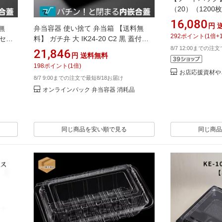
（20）（1200
16,080
円
無
弁当容器 使い捨て 弁当箱 【送料無
292
ポイント
(
1
倍+
きセッ
料】 ガチ弁 大 IK24-20 C2 黒 蓋付き
8/7 12:00までの注
箱 テイ
セット (800枚入) お弁当箱 テイクアウ
21,846
円
送料無料
バリー
ト お持ち帰り 宅配 デリバリー イベン
198
ポイント
(
1
倍)
ち帰り
ト 業務用 中央化学ック 容器 レンジ対
お店応援資材や
8/7 9:00までの注文で最短8/18お届け
付 内嵌
応 電子レンジ対応 フタ付き フタ付 蓋
オンラインパック 弁当容器 消耗品
付 内嵌合蓋（z-253 z-256は乗せ蓋）
同じ商品を安い順で見る
同じ商品