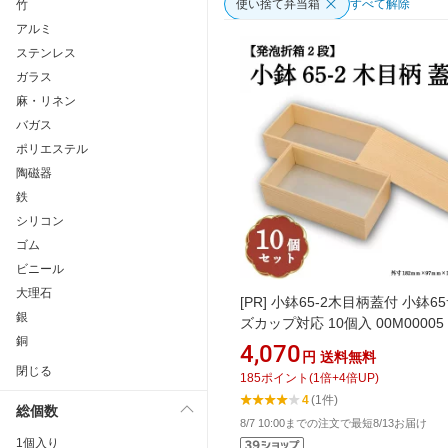
使い捨て弁当箱
すべて解除
竹
アルミ
ステンレス
ガラス
麻・リネン
バガス
ポリエステル
陶磁器
鉄
シリコン
ゴム
ビニール
大理石
[PR]
小鉢65-2木目柄蓋付 小鉢6
銀
ズカップ対応 10個入 00M00005
銅
4,070
円
送料無料
閉じる
185
ポイント
(
1
倍+
4
倍UP)
4
(1件)
総個数
8/7 10:00までの注文で最短8/13お届け
1個入り