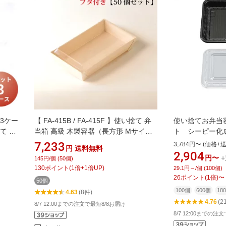
[3ケー
【 FA-415B / FA-415F 】使い捨て 弁
使い捨てお弁当容器
て お
当箱 高級 木製容器（長方形 Mサイ
ト シーピー化成
ち帰り
ズ）【透明フタ付き】【50個セット】
弁当容器 業務用
7,233
3,784円〜 (価格+
円
送料無料
エコウッド 長角折箱1.5合 おせち 重
アウト
2,904
円〜
145円/個 (50個)
箱 お弁当箱 折箱 ランチボックス 箱 収
130
ポイント
(
1
倍+
1
倍UP)
29.1円～/個 (100個)
納ボックス 天然 【スクエア型】 環境
26
ポイント
(
1
倍)
〜
50個
にやさしい テイクアウト 容器 レンジ
100個
600個
18
4.63
(8件)
対応
4.76
(2
8/7 12:00までの注文で最短8/8お届け
8/7 12:00までの注