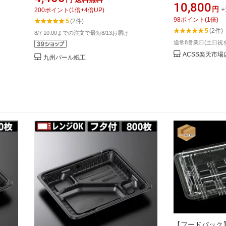
10,800
円
+
200
ポイント
(
1
倍+
4
倍UP)
98
ポイント
(
1
倍)
5
(2件)
5
(2件)
8/7 10:00までの注文で最短8/13お届け
通常8営業日(土日祝
ACSS楽天市場
九州パール紙工
【フードパック】