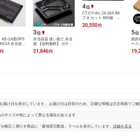
4
位
CTガチ弁L 24-20A BK
フタ セット 800個 弁
当容器 使い捨て 中央
20,550
円
化学
3
5
位
位
】KE-1A黒OPS
弁当容器 使い捨て 弁当
紙折
KE1A 弁当容器
箱 【送料無料】 ガチ弁
ース
 業務用 テイク
大 IK24-20 C2 黒 蓋付き
ト 3
21,846
19,
円
円
器 弁当屋 お持
セット (800枚入) お弁当
し 
配 …
箱 テイ…
イク
とお届け日を表示しています。 お届け日は目安のため、正確な情報は注文画面でご確
品のサイズや色によって異なる場合があります
ズを幅広く満たす商品に「最強翌日配送」ラベルを表示しています。
詳細を見る