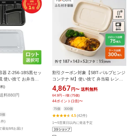
 Z-256-1BS黒セッ
割引クーポン対象【SBT-パルプヒンジ
 使い捨て お弁当箱
コンテナ M】使い捨て 弁当箱 レンジ
 宅配 持ち帰り テイク
ランチボックス 使い捨て 電子レンジ
4,867
送料)
円〜
送料無料
冷凍 テイクアウト 容器 おしゃれ フー
+送料880円
64.9円～/個 (75個)
ドパック バガス 使い捨て容器 紙 お弁
44
ポイント
(
1
倍)
〜
当箱 業務用 丼 弁当容器 レンジ対応 カ
75個
300個
フェ エコ ボックス お持ち帰り
00個
4.5
(42件)
1件)
1〜5営業日以内に発送予定
文で最短8/8お届け