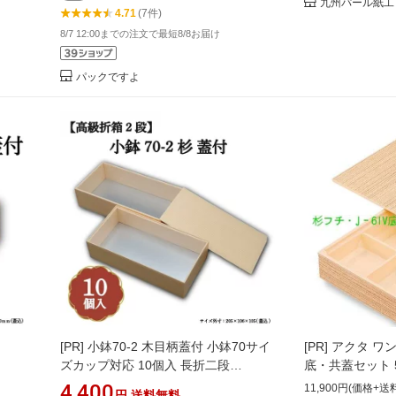
九州パール紙工
4.71
(7件)
8/7 12:00までの注文で最短8/8お届け
パックですよ
[PR]
小鉢70-2 木目柄蓋付 小鉢70サイ
[PR]
アクタ ワン
ズカップ対応 10個入 長折二段
底・共蓋セット 
00W00163
4,400
11,900円(価格+送
円
送料無料