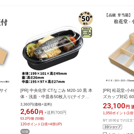
5サイ
[PR]
中央化学 CTなごみ M20-10 黒 本
[PR]
松花堂-小4
体・浅蓋・中皿各50枚入り(テイクア
ズカップ対応 60個
ウト 持ち帰り デリバリー フタ付き 蓋
23,100
3,360円(価格+送料)
円
付き 中皿付き 弁当箱 弁当 べんとう 2
2,660
円
+送料700円
1,050
ポイント
(
1
倍
段 スリム 小さめ コンパクト 箱 容器
53.2円/個 (50個)
8/7 10:00までの注
入れ物 フードパック 電子レンジ可 使
120
ポイント
(
1
倍+
4
倍UP)
い捨て 業務用)
50個