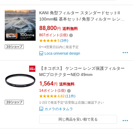
KANI 角型フィルター スタンダードセットII
100mm幅 基本セット/ 角形フィルター レンズ
フィルター
88,800
円
送料無料
807
ポイント
(
1
倍)
5
(3件)
0〜4営業日以内に発送予定
Loca universal design
【ネコポス】 ケンコー レンズ保護フィルター
MCプロテクターNEO 49mm
1,564
円
送料無料
14
ポイント
(
1
倍)
4.82
(11件)
1-2日で発送予定*店受取は店舗に確認下さい
カメラのキタムラ
同じ商品を安い順で見る