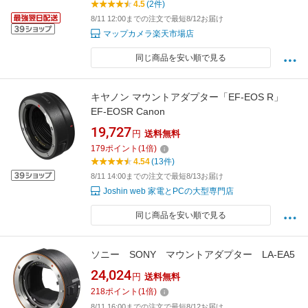
4.5
(2件)
8/11 12:00までの注文で最短8/12お届け
マップカメラ楽天市場店
同じ商品を安い順で見る
キヤノン マウントアダプター「EF-EOS R」
EF-EOSR Canon
19,727
円
送料無料
179
ポイント
(
1
倍)
4.54
(13件)
8/11 14:00までの注文で最短8/13お届け
Joshin web 家電とPCの大型専門店
同じ商品を安い順で見る
ソニー SONY マウントアダプター LA-EA5
24,024
円
送料無料
218
ポイント
(
1
倍)
8/11 16:00までの注文で最短8/12お届け