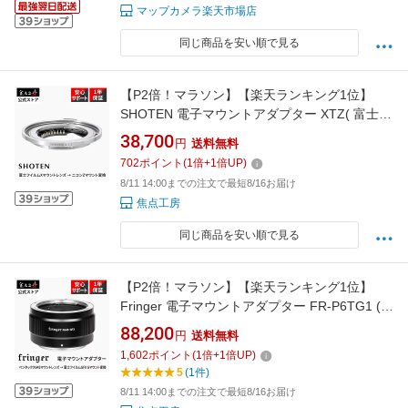
マップカメラ楽天市場店
同じ商品を安い順で見る
【P2倍！マラソン】【楽天ランキング1位】
SHOTEN 電子マウントアダプター XTZ( 富士フ
イルム Xマウントレンズ → ニコン Zマウント
38,700
円
送料無料
変換)国内正規品 メーカー保証1年 オートフォ
702
ポイント
(
1
倍+
1
倍UP)
ーカス 高速AF Nikon Z Xシステム ボディ内手
8/11 14:00までの注文で最短8/16お届け
ブレ補正 焦点工房 USB接続 薄型 軽量
焦点工房
同じ商品を安い順で見る
【P2倍！マラソン】【楽天ランキング1位】
Fringer 電子マウントアダプター FR-P6TG1 (ペ
ンタックス645レンズ → 富士フイルムGFX Gマ
88,200
円
送料無料
ウント変換) 国内正規品 メーカー1年保証 アダ
1,602
ポイント
(
1
倍+
1
倍UP)
プター 高速AF 富士フィルム フジフイルム
5
(1件)
PENTAX 焦点工房
8/11 14:00までの注文で最短8/16お届け