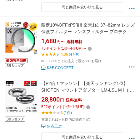
同じ商品を安い順で見る
限定10%OFFxP5倍!! 楽天1位 37~82mm レンズ
保護フィルター レンズフィルター プロテクタ
ー レンズ保護用 AGC光学ガラス 薄枠 18層コー
1,680
円〜
送料無料
ティング（NANO-Kシリーズ）37mm 40.5mm
75
ポイント
(
1
倍+
4
倍UP)
〜
43mm 46mm 49mm 52mm 55mm 58mm
4.36
(47件)
62mm 67mm 72mm 77mm 82mm
8/11 12:00までの注文で最短8/12お届け
K&F CONCEPT
【P2倍！マラソン】【楽天ランキング1位】
SHOTEN マウントアダプター LM-LSL M II ( ラ
イカMマウントレンズ → Lマウント変換) ヘリ
28,800
円
送料無料
コイド付き ライカ sl マウントアダプター 高耐
522
ポイント
(
1
倍+
1
倍UP)
久性 パナソニック シグマ LUMIX DC fp L Leica
3
(1件)
対応 ブラック シルバー 焦点工房
在庫切れ(1ヶ月以内に発送予定)
焦点工房
同じ商品を安い順で見る