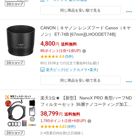
同じ商品を安い順で見る
CANON｜キヤノン レンズフード Canon（キヤ
ノン） ET-74B [67mm][LHOODET74B]
4,800
円
送料無料
86
ポイント
(
1
倍+
1
倍UP)
4.6
(5件)
8/11 15:00までの注文で最短8/13お届け
楽天ビック(ビックカメラ×楽天)
同じ商品を安い順で見る
楽天1位★ 【新型】 NanoX PRO 角型ハーフND
フィルターセット 36層ナノコーティング加工
ソフトGND8+ND1000減光フィルター(10スト
38,799
円
送料無料
ップ)+スクエアCPLフィルター+新型フィルター
1,760
ポイント
(
1
倍+
4
倍UP)
ホルダー 67mm72mm77mm82mmアダプター
4.83
(6件)
リング
2~4営業日内出荷(土日祝除く