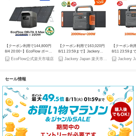
【クーポン利用で144,800円
【クーポン利用で163,020円
【クーポン利用で
8/4 20:00~】EcoFlow ポータ
8/11 23:59まで】Jackery
8/11 23:59ま
ブル電源 ソーラーパネル セッ
Solar Generator 2000 New
Solar Generat
EcoFlow公式楽天市場店
Jackery Japan 楽天市場店
ト DELTA 3 Max
2042Wh 200W ポータブル電
1070Wh 10
2048Wh+220W 長寿命 大容量
源 ソーラーパネル セット 大
源 ソーラーパ
5年保証 蓄電池 発電機 バッテ
容量 長寿命 バッテリー 定格
ン酸鉄 長寿命
セール情報
リー 太陽光発電 防災グッズ
2200W コンパクト 急速充電
格1500W コ
キャンプ 停電 台風対策 エコ
防災 家庭用 アウトドア用
電 アウトドア
フロー
UPS機能 アプリ 太陽光発電
UPS機能 太
ジャクリ