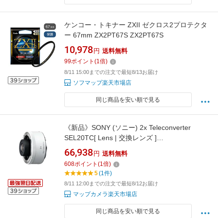
ケンコー・トキナー ZXII ゼクロス2プロテクタ
ー 67mm ZX2PT67S ZX2PT67S
10,978
円
送料無料
99
ポイント
(
1
倍)
8/11 15:00までの注文で最短8/13お届け
ソフマップ楽天市場店
同じ商品を安い順で見る
《新品》SONY (ソニー) 2x Teleconverter
SEL20TC[ Lens | 交換レンズ ]
【KK9N0D18P】
66,938
円
送料無料
608
ポイント
(
1
倍)
5
(1件)
8/11 12:00までの注文で最短8/12お届け
マップカメラ楽天市場店
同じ商品を安い順で見る