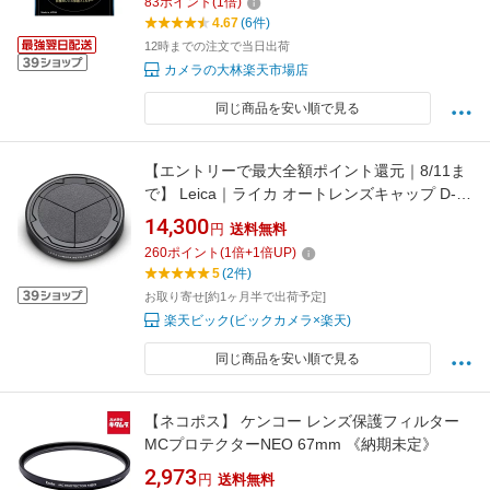
83
ポイント
(
1
倍)
4.67
(6件)
12時までの注文で当日出荷
カメラの大林楽天市場店
同じ商品を安い順で見る
【エントリーで最大全額ポイント還元｜8/11ま
で】 Leica｜ライカ オートレンズキャップ D-
LUX、D-LUX7、D-LUX8 用 18548
14,300
円
送料無料
260
ポイント
(
1
倍+
1
倍UP)
5
(2件)
お取り寄せ[約1ヶ月半で出荷予定]
楽天ビック(ビックカメラ×楽天)
同じ商品を安い順で見る
【ネコポス】 ケンコー レンズ保護フィルター
MCプロテクターNEO 67mm 《納期未定》
2,973
円
送料無料