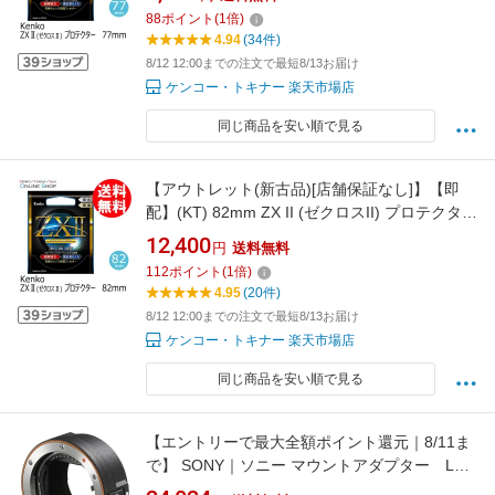
フィルター プロテクトフィルター 日本製＼お
88
ポイント
(
1
倍)
得な店内クーポン配布中／
4.94
(34件)
8/12 12:00までの注文で最短8/13お届け
ケンコー・トキナー 楽天市場店
同じ商品を安い順で見る
【アウトレット(新古品)[店舗保証なし]】【即
配】(KT) 82mm ZX II (ゼクロスII) プロテクター
ケンコー KENKO 【ネコポス便送料無料】保護
12,400
円
送料無料
フィルター プロテクトフィルター 日本製＼お
112
ポイント
(
1
倍)
得な店内クーポン配布中／
4.95
(20件)
8/12 12:00までの注文で最短8/13お届け
ケンコー・トキナー 楽天市場店
同じ商品を安い順で見る
【エントリーで最大全額ポイント還元｜8/11ま
で】 SONY｜ソニー マウントアダプター LA-
EA5 【ボディ側：ソニーE/レンズ側：ソニー