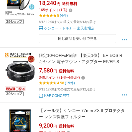
ケンコー KENKO 【ネコポス便送料無料】保護
18,240
円
送料無料
フィルター プロテクトフィルター 日本製＼お
165
ポイント
(
1
倍)
得な店内クーポン配布中／
5
(4件)
8/12 12:00までの注文で最短8/13お届け
ケンコー・トキナー 楽天市場店
同じ商品を安い順で見る
限定10%OFFxP5倍!! 【楽天1位】 EF-EOS R
キヤノン 電子マウントアダプター EF/EF-S マ
ウントレンズ → Canon RFマウントカメラ 変
7,580
円
送料無料
換 EF-EOSR AF機能 オートフォーカス 絞り調
340
ポイント
(
1
倍+
4
倍UP)
整可能 手振れ補正
4.58
(19件)
8/11 12:00までの注文で最短8/12お届け
K&F CONCEPT
【メール便】ケンコー 77mm ZX II プロテクタ
ー レンズ保護フィルター
9,200
円
送料無料