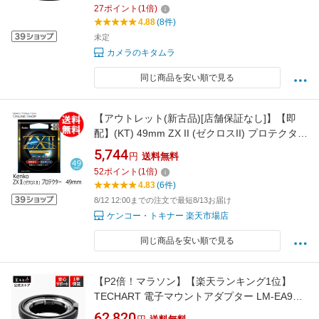
27
ポイント
(
1
倍)
4.88
(8件)
未定
カメラのキタムラ
同じ商品を安い順で見る
【アウトレット(新古品)[店舗保証なし]】【即
配】(KT) 49mm ZX II (ゼクロスII) プロテクター
ケンコー KENKO 【ネコポス便送料無料】保護
5,744
円
送料無料
フィルター プロテクトフィルター 日本製＼お
52
ポイント
(
1
倍)
得な店内クーポン配布中／
4.83
(6件)
8/12 12:00までの注文で最短8/13お届け
ケンコー・トキナー 楽天市場店
同じ商品を安い順で見る
【P2倍！マラソン】【楽天ランキング1位】
TECHART 電子マウントアダプター LM-EA9
MarkII (ライカMマウントレンズ → ソニー Eマ
62,820