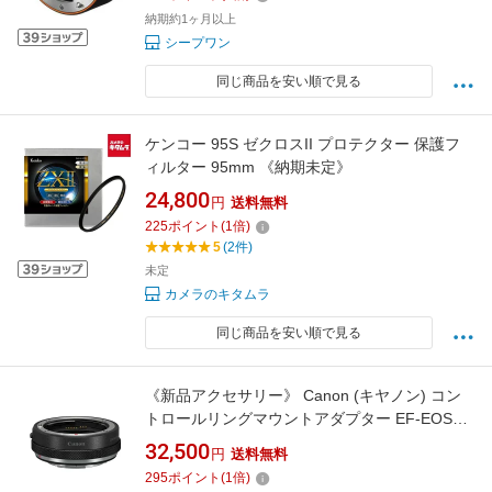
納期約1ヶ月以上
シープワン
同じ商品を安い順で見る
ケンコー 95S ゼクロスII プロテクター 保護フ
ィルター 95mm 《納期未定》
24,800
円
送料無料
225
ポイント
(
1
倍)
5
(2件)
未定
カメラのキタムラ
同じ商品を安い順で見る
《新品アクセサリー》 Canon (キヤノン) コン
トロールリングマウントアダプター EF-EOS
R【KK9N0D18P】
32,500
円
送料無料
295
ポイント
(
1
倍)