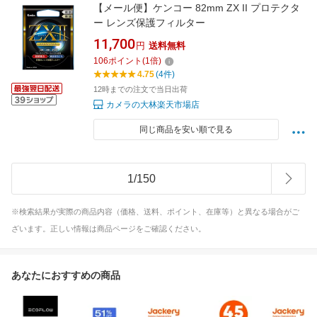
【メール便】ケンコー 82mm ZX II プロテクタ
ー レンズ保護フィルター
11,700
円
送料無料
106
ポイント
(
1
倍)
4.75
(4件)
12時までの注文で当日出荷
カメラの大林楽天市場店
同じ商品を安い順で見る
1
/
150
※検索結果が実際の商品内容（価格、送料、ポイント、在庫等）と異なる場合がご
ざいます。正しい情報は商品ページをご確認ください。
あなたにおすすめの商品