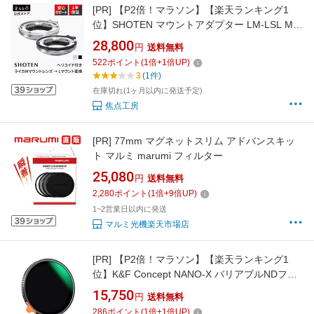
[PR]
【P2倍！マラソン】【楽天ランキング1
位】SHOTEN マウントアダプター LM-LSL M II
( ライカMマウントレンズ → Lマウント変換) ヘ
28,800
円
送料無料
リコイド付き ライカ sl マウントアダプター 高
522
ポイント
(
1
倍+
1
倍UP)
耐久性 パナソニック シグマ LUMIX DC fp L
3
(1件)
Leica 対応 ブラック シルバー 焦点工房
在庫切れ(1ヶ月以内に発送予定)
焦点工房
[PR]
77mm マグネットスリム アドバンスキッ
ト マルミ marumi フィルター
25,080
円
送料無料
2,280
ポイント
(
1
倍+
9
倍UP)
1~2営業日以内に発送
マルミ光機楽天市場店
[PR]
【P2倍！マラソン】【楽天ランキング1
位】K&F Concept NANO-X バリアブルNDフィ
ルター 減光範囲 ND2-ND400 95mm KF-
15,750
円
送料無料
NNDX95[可変式NDフィルター] 焦点工房
286
ポイント
(
1
倍+
1
倍UP)