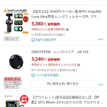
【楽天1位】5%OFFクーポン配布中!! Insta360
Luna Ultra専用 レンズフィルター CPL ブラッ
クミスト1/4 可変ND2-32 3点セット マグネット
5,380
円
送料無料
式 超薄型 風景・夜景・Vlog・旅行撮影対応
240
ポイント
(
1
倍+
4
倍UP)
FI061
2~4営業日内出荷(土日祝除く
K&F CONCEPT
OMSYSTEM レンズバリア LB-T01
5,240
円
送料無料
476
ポイント
(
10
%ポイントバック)
8/11 16:00までの注文で最短8/12お届け
コジマ楽天市場店
同じ商品を安い順で見る
【アウトレット(新古品)[店舗保証なし]】【即
配】(KT) 86mm ZX II (ゼクロスII) プロテクター