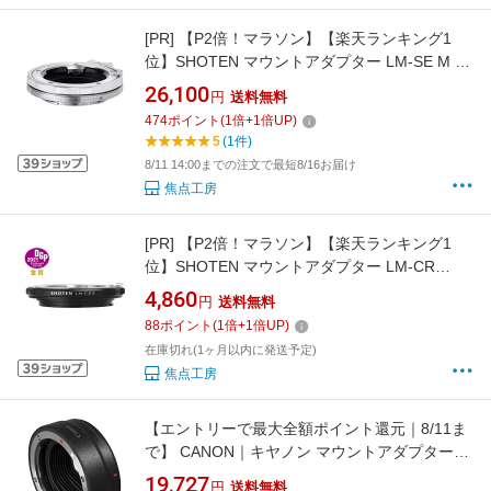
[PR]
【P2倍！マラソン】【楽天ランキング1
位】SHOTEN マウントアダプター LM-SE M II
(S)（ライカMマウントレンズ → ソニー Eマウ
26,100
円
送料無料
ント変換） ヘリコイド付きマクロ 接写 繰り出
474
ポイント
(
1
倍+
1
倍UP)
し量6mm ヘリコイドアダプターシルバー 焦点
5
(1件)
工房
8/11 14:00までの注文で最短8/16お届け
焦点工房
[PR]
【P2倍！マラソン】【楽天ランキング1
位】SHOTEN マウントアダプター LM-CR
II（ライカMマウントレンズ → キヤノン RFマ
4,860
円
送料無料
ウント変換） 焦点工房
88
ポイント
(
1
倍+
1
倍UP)
在庫切れ(1ヶ月以内に発送予定)
焦点工房
【エントリーで最大全額ポイント還元｜8/11ま
で】 CANON｜キヤノン マウントアダプター
EF-EOS R[EFEOSR]
19,727
円
送料無料