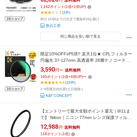
円
送料無料
ウント変換) 国内正規品 メーカー保証1年 瞳AF
1,142
ポイント
(
1
倍+
1
倍UP)
オートフォーカス コンパクト マウント変換リ
3
(2件)
ング軽量 レンズアダプター 焦点工房
8/11 14:00までの注文で最短8/16お届け
焦点工房
同じ商品を安い順で見る
限定10%OFFxP5倍!! 楽天1位★ CPLフィルター
円偏光 37-127mm 高透過率 28層ナノコーティ
ング サーキュラー コントラスト 反射調整 レン
3,590
円〜
送料無料
ズフィルター 撥水防塵 円偏光フィルター
160
ポイント
(
1
倍+
4
倍UP)
〜
37mm 40.5mm 43mm 46mm 49mm 52mm
4.4
(10件)
55mm 58mm（NANO-Xシリーズ）
2~4営業日内出荷(土日祝除く
K&F CONCEPT
【エントリーで最大全額ポイント還元｜8/11ま
で】 Nikon｜ニコン 77mm レンズ保護フィルタ
ー「ARCREST（アルクレスト）」II
12,988
円
送料無料
PROTECTION FILTER ARII-PF77
118
ポイント
(
1
倍)