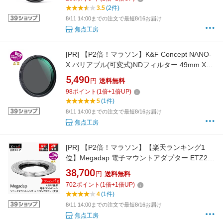
3.5
(2件)
8/11 14:00までの注文で最短8/16お届け
焦点工房
[PR]
【P2倍！マラソン】K&F Concept NANO-
X バリアブル(可変式)NDフィルター 49mm Xム
ラ制御タイプ 減光範囲 ND2 - ND32｜KF-
5,490
円
送料無料
49NDX2-32 焦点工房
98
ポイント
(
1
倍+
1
倍UP)
5
(1件)
8/11 14:00までの注文で最短8/16お届け
焦点工房
[PR]
【P2倍！マラソン】【楽天ランキング1
位】Megadap 電子マウントアダプター ETZ21
Pro+ (ソニー Eマウントレンズ → ニコン Zマウ
38,700
円
送料無料
ント変換) DGP受賞 国内正規品 メーカー保証2
702
ポイント
(
1
倍+
1
倍UP)
年 AF-S AF-C AF対応 オートフォーカス Z fc Z
4
(1件)
30 Z 50 APS-C 動画 ソニーGM 焦点工房
8/11 14:00までの注文で最短8/16お届け
焦点工房