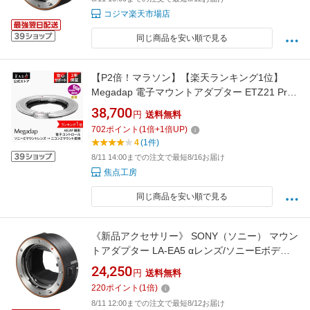
コジマ楽天市場店
同じ商品を安い順で見る
【P2倍！マラソン】【楽天ランキング1位】
Megadap 電子マウントアダプター ETZ21 Pro+
(ソニー Eマウントレンズ → ニコン Zマウント
38,700
円
送料無料
変換) DGP受賞 国内正規品 メーカー保証2年
702
ポイント
(
1
倍+
1
倍UP)
AF-S AF-C AF対応 オートフォーカス Z fc Z 30
4
(1件)
Z 50 APS-C 動画 ソニーGM 焦点工房
8/11 14:00までの注文で最短8/16お届け
焦点工房
同じ商品を安い順で見る
《新品アクセサリー》 SONY（ソニー） マウン
トアダプター LA-EA5 αレンズ/ソニーEボディ
用【フルサイズ対応】【KK9N0D18P】
24,250
円
送料無料
220
ポイント
(
1
倍)
8/11 12:00までの注文で最短8/12お届け