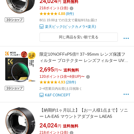
24,024
円
送料無料
A】
218
ポイント
(
1
倍)
4.88
(8件)
8/11 15:00までの注文で最短8/13お届け
楽天ビック(ビックカメラ×楽天)
同じ商品を安い順で見る
限定10%OFFxP5倍!! 37~95mm レンズ保護フ
ィルター プロテクター レンズフィルター UV
レンズ保護用 AGC光学ガラス HD超解像力 高透
2,695
円〜
送料無料
過率 低い反射率 極薄 28層ナノコーティング 撥
120
ポイント
(
1
倍+
4
倍UP)
〜
水防汚 キズ防止 紫外線吸収 レンズ保護用
4.93
(28件)
MCUVフィルター（NANO-Xシリーズ）
2~4営業日内出荷(土日祝除く
K&F CONCEPT
【納期約1ヶ月以上】【お一人様1点まで】ソニ
ー LA-EA5 マウントアダプター LAEA5
24,024
円
送料無料
218
ポイント
(
1
倍)