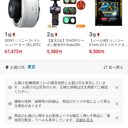
1
2
3
位
位
位
SONY｜ソニー 2× テレ
【楽天1位】5%OFFクー
【メール便】ケンコー
コンバーター SEL20TC
ポン配布中!! Insta360
67mm ZX II プロテクター
Luna Ultra専用 レンズフ
レンズ保護フィルター
67,475
5,380
8,300
円
円
円
ィルター CPL ブラック
ミスト1/4 可…
東京
お届け先:
並べ替え
お届け先(離島除く)への最安送料とお届け日を表示していま
す。 お届け日は目安のため、正確な情報は注文画面でご確認
ください。
価格や送料、納期等の詳細は、商品のサイズや色によって異な
る場合があります
商品のお届けに関するお客様ニーズを幅広く満たす商品に「最
強翌日配送」ラベルを表示しています。
詳細を見る