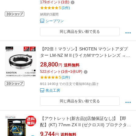
179
ポイント
(
1
倍)
5
(1件)
納期約3週間
シープワン
同じ商品を安い順で見る
【P2倍！マラソン】SHOTEN マウントアダプ
ター LM-NZ M II (ライカMマウントレンズ →
ニコン Zマウント変換) ヘリコイド付き 国内正
28,800
円
送料無料
規品 メーカー保証1年 フォーカスレバー付き 接
522
ポイント
(
1
倍+
1
倍UP)
写 マクロ 接近撮影 オールドレンズ ブラック シ
5
(1件)
ルバー 焦点工房 繰り出し量9mm
8/11 14:00までの注文で最短8/16お届け
焦点工房
同じ商品を安い順で見る
【アウトレット(新古品)[店舗保証なし]】【即
配】(KT) 77mm ZX II (ゼクロスII) プロテクター
ケンコー KENKO 【ネコポス便送料無料】保護
9,744
円
送料無料