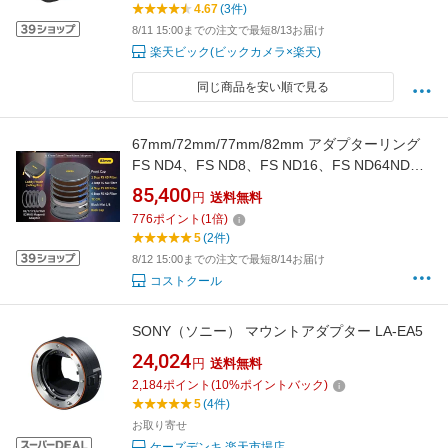
4.67
(3件)
8/11 15:00までの注文で最短8/13お届け
楽天ビック(ビックカメラ×楽天)
同じ商品を安い順で見る
67mm/72mm/77mm/82mm アダプターリング
FS ND4、FS ND8、FS ND16、FS ND64NDフ
ィルター「FS ND」×4 + PLフィルター「True
85,400
円
送料無料
Color CPL」＋ ブラックミスト1/8 フロント
776
ポイント
(
1
倍)
キャップ x 2 リアキャップ 並行輸入品 nisi
5
(2件)
jet mag pro
8/12 15:00までの注文で最短8/14お届け
コストクール
SONY（ソニー） マウントアダプター LA-EA5
24,024
円
送料無料
2,184
ポイント
(
10
%ポイントバック)
5
(4件)
お取り寄せ
ケーズデンキ 楽天市場店