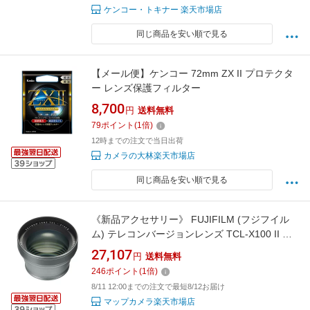
ケンコー・トキナー 楽天市場店
同じ商品を安い順で見る
【メール便】ケンコー 72mm ZX II プロテクタ
ー レンズ保護フィルター
8,700
円
送料無料
79
ポイント
(
1
倍)
12時までの注文で当日出荷
カメラの大林楽天市場店
同じ商品を安い順で見る
《新品アクセサリー》 FUJIFILM (フジフイル
ム) テレコンバージョンレンズ TCL-X100 II シ
ルバー【KK9N0D18P】
27,107
円
送料無料
246
ポイント
(
1
倍)
8/11 12:00までの注文で最短8/12お届け
マップカメラ楽天市場店