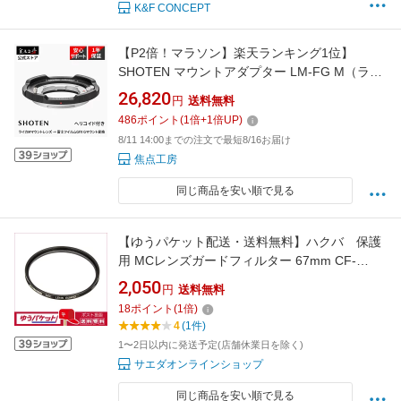
K&F CONCEPT
【P2倍！マラソン】楽天ランキング1位】
SHOTEN マウントアダプター LM-FG M（ライ
カMマウントレンズ → 富士フイルムGFX Gマ
26,820
円
送料無料
ウント変換）ヘリコイド付き 国内正規品 メー
486
ポイント
(
1
倍+
1
倍UP)
カー保証1年 マクロ 近接撮影 接写撮影 GFX用
8/11 14:00までの注文で最短8/16お届け
焦点工房
焦点工房
同じ商品を安い順で見る
【ゆうパケット配送・送料無料】ハクバ 保護
用 MCレンズガードフィルター 67mm CF-
LG67
2,050
円
送料無料
18
ポイント
(
1
倍)
4
(1件)
1〜2日以内に発送予定(店舗休業日を除く)
サエダオンラインショップ
同じ商品を安い順で見る