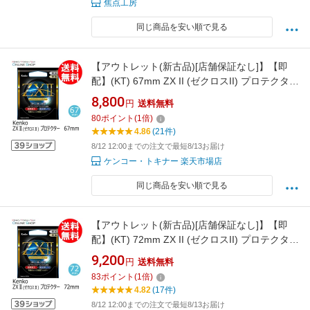
焦点工房
同じ商品を安い順で見る
【アウトレット(新古品)[店舗保証なし]】【即
配】(KT) 67mm ZX II (ゼクロスII) プロテクター
ケンコー KENKO 【ネコポス便送料無料】保護
8,800
円
送料無料
フィルター プロテクトフィルター 日本製＼お
80
ポイント
(
1
倍)
得な店内クーポン配布中／
4.86
(21件)
8/12 12:00までの注文で最短8/13お届け
ケンコー・トキナー 楽天市場店
同じ商品を安い順で見る
【アウトレット(新古品)[店舗保証なし]】【即
配】(KT) 72mm ZX II (ゼクロスII) プロテクター
ケンコー KENKO 【ネコポス便送料無料】保護
9,200
円
送料無料
フィルター プロテクトフィルター 日本製＼お
83
ポイント
(
1
倍)
得な店内クーポン配布中／
4.82
(17件)
8/12 12:00までの注文で最短8/13お届け