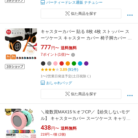
パーティードレス通販 ナチュシー
似た商品を探す
キャスターカバー 貼る 8枚 4枚 ストッパー ス
ーツケース キャスター カバー 椅子脚カバー キ
ャスターストッパー ベッド 足 傷防止 固定 キャ
777
円〜
送料無料
スター台 防音 汚れにくい 傷つけにくい キャリ
7
ポイント
(
1
倍)
〜
ーケース
3.89
(91件)
1〜2営業日発送予定(土日祝除く)
おしゃれバッグ
似た商品を探す
＼複数買MAX15％オフCP／【紛失しないモデ
ル】 キャスターカバー スーツケース キャリー
ケース タイヤカバー シリコン 汚れ防止 静音 防
438
円〜
送料無料
音 騒音防止 外れにくい 固定 フルカバー 傷防止
219円～/個 (2個)
車輪カバー 2個 5個 10個 セット 予備付き かわ