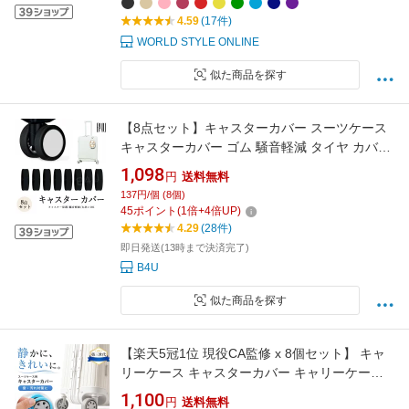
4.59
(17件)
WORLD STYLE ONLINE
似た商品を探す
【8点セット】キャスターカバー スーツケース
キャスターカバー ゴム 騒音軽減 タイヤ カバー
キャスター シリコンカバー 足カバー シリコン
1,098
円
送料無料
足 傷防止 傷つけにくい キャスター靴下 スーツ
137円/個 (8個)
ケース用品 専用 旅行用
45
ポイント
(
1
倍+
4
倍UP)
4.29
(28件)
即日発送(13時まで決済完了)
B4U
似た商品を探す
【楽天5冠1位 現役CA監修 x 8個セット】 キャ
リーケース キャスターカバー キャリーケース
ホイールカバー スーツケース 車輪カバー キャ
1,100
円
送料無料