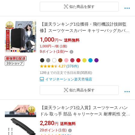
似た商品を探す
【楽天ランキング1位獲得・飛行機設計技師監
修】スーツケースカバー キャリーバッグカバー
防水 撥水 ss おしゃれ 伸縮 大 持ち運び ラゲッ
1,000
円〜
送料無料
ジカバー 大きいサイズ トランクカバー 1000円
1,000円～/個 (1個)
ポッキリ 送料無料
9
ポイント
(
1
倍)
〜
4.27
(376件)
12時までの注文で当日出荷(関西宛)
イマジネーション楽天市場店
似た商品を探す
【楽天ランキング1位入賞】スーツケース ハン
ドル 取っ手 部品 キャリーケース 耐摩耗性 交換
用ハンドル 代替品 引きハンドル 補修用 修理 取
2,280
円
送料無料
替え 旅行の箱 (ブラック)
20
ポイント
(
1
倍)