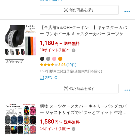
似た商品を探す
【全店舗5％OFFクーポン！】キャスターカバ
ー ワンホイール キャスターカバー スーツケー
ス キャスターカバー 2本 4本 8本 キャスターカ
1,180
円〜
送料無料
バー 貼り付け 静音 キャリーケースカバー キャ
10
ポイント
(
1
倍)
〜
リーカート 車輪カバー キャスターカバー 1個 2
個 4個 8個 シングルタイヤ
3.93
(40件)
1〜2日以内に発送予定(店舗休業日を除く)
ZENLO
似た商品を探す
柄物 スーツケースカバー キャリーバッグカバ
ー ジャストサイズでピタッとフィット 生地圧
で透けない高級感ある伸縮素材 スーツケース用
1,580
円〜
送料無料
キャリーケース用 カバー TIKTOK インスタ ト
14
ポイント
(
1
倍)
〜
ランクカバー 盗難防止 機内 汚れ 保護 出張 旅