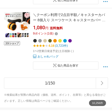
似た商品を探す
＼クーポン利用で2点目半額／キャスターカバ
ー 8個入り スーツケース キャスターカバー シ
リコン ゴム キャスター カバー キャスタースト
1,080
円
送料無料
ッパー キャリーケース タイヤカバー 車輪カバ
9
ポイント
(
1
倍)
ー タイヤソックス 傷防止 固定 キャスター台 防
音 汚れにくい 静音 リビュー
4.16
(3,723件)
1〜2営業日発送予定(土日祝除く)
おしゃれバッグ
似た商品を探す
1
/
150
※検索結果が実際の商品内容（価格、送料、ポイント、在庫等）と異なる場合がご
ざいます。正しい情報は商品ページをご確認ください。
10,256件