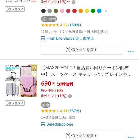
3
ポイント
(
1
倍)
〜
いい おしゃれ 旅行 出張
+2
花・植物
4.52
(159件)
12時までの注文で当日発送(土日祝日を除く)
From Life Basics 楽天市場店
似た商品を探す
【MAX20%OFF！当店買い回りクーポン配布
中】 スーツケース キャリーバッグ レインカバ
ー 防水 ラゲッジカバー トランク 雨 保護 傷 防
690
円
送料無料
止 無地 透明 旅行 トラベル S M L 対応
690円/個 (1個)
6
ポイント
(
1
倍)
無地
4.11
(567件)
1〜2営業日以内に発送
Selectshop-one
似た商品を探す