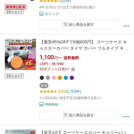
5
(11件)
8/9 12:00までの注文で最短8/10お届け
ホリック
似た商品を探す
【激安45%OFFで8個605円】 スーツケース キ
ャスターカバー タイヤ カバー フルタイプ キャ
リーケース タイヤカバー トラベルグッズ キャ
1,100
円〜
送料無料
リーバッグ シリコン キャスター カバー 静音 ス
138円～/個 (8個)
ーツケースカバー 便利グッズ キャスターカバ
10
ポイント
(
1
倍)
〜
ー・スーツケースカバー
無地
4.25
(1,753件)
1〜2日以内に発送予定(店舗休業日を除く)
AMstore
似た商品を探す
【楽天1位】スーツケースカバー キャリーバッ