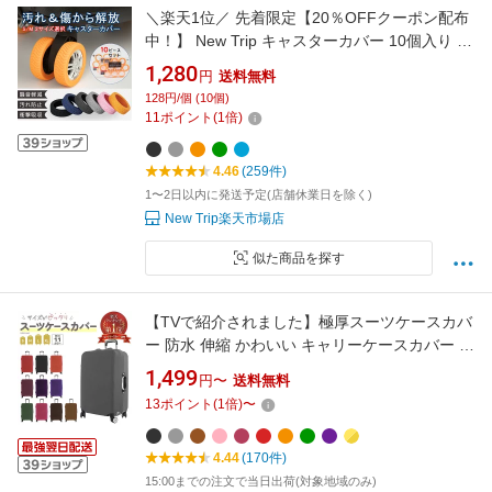
＼楽天1位／ 先着限定【20％OFFクーポン配布
中！】 New Trip キャスターカバー 10個入り ス
ーツケース キャリーケース カバー キャスター
1,280
円
送料無料
カバー ゴム キャスター カバー キャスタースト
128円/個 (10個)
ッパー 静音 傷防止 固定 キャスター台 防音 汚
11
ポイント
(
1
倍)
れにくい トラベルグッズ 耐久性
4.46
(259件)
1〜2日以内に発送予定(店舗休業日を除く)
New Trip楽天市場店
似た商品を探す
【TVで紹介されました】極厚スーツケースカバ
ー 防水 伸縮 かわいい キャリーケースカバー キ
ャリーバッグ カバー luggage suitcase cover 伸
1,499
円〜
送料無料
縮素材 傷防止 汚れ防止 おしゃれ 推しカラー 推
13
ポイント
(
1
倍)
〜
し色 機内持込 耐久性 国内 海外 旅行 出張 修学
旅行 目立 男女兼用 簡単装着
4.44
(170件)
15:00までの注文で当日出荷(対象地域のみ)