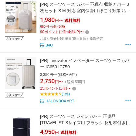
[PR]
スーツケース カバー 不織布 収納カバー 3
枚セット S M 対応 室内保管用 ほこり対策 汚れ
防止 不織布 スーツケースカバー 軽量 通気 折り
1,980
円〜
送料無料
たたみ 簡単装着 キャリーケース ラゲッジカバ
660円～/個 (3個)
ー 不織布 カバー キャリーバッグカバー 収納袋
90
ポイント
(
1
倍+
4
倍UP)
〜
キャリーケース カバー クローゼット
お取り寄せ6-9営業日(祝土日除く発送予定
B4U
[PR]
innovator イノベーター スーツケースカバ
ー IC650 IC750
3,350円〜 (価格+送料)
2,750
円〜
+送料600円
25
ポイント
(
1
倍)
〜
5
(1件)
HALOA BOX ART
[PR]
スーツケース レインカバー 正規品
[TRAVELIST Sサイズ用 ブラック 反射材付き]
スーツケースカバー 撥水 軽量 軽い キャリーケ
4,950
円
送料無料
ース トップオープン 防水 旅行 出張 父の日 プ