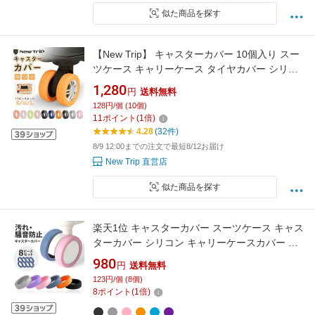
似た商品を探す
【New Trip】 キャスターカバー 10個入り スー
ツケース キャリーケース タイヤカバー シリコ
ン製 静音 傷防止 汚れ防止 水洗い可能 簡単装着
1,280
円
送料無料
耐久性 キャスター保護
128円/個 (10個)
11
ポイント
(
1
倍)
4.28
(32件)
8/9 12:00までの注文で最短8/12お届け
New Trip 直営店
似た商品を探す
楽天1位 キャスターカバー スーツケース キャス
ターカバー シリコン キャリーケースカバー タ
イヤカバー スーツケース キャスターカバー 8個
980
円
送料無料
入り 騒音軽減 傷防止 車輪カバー 取れにくい キ
123円/個 (8個)
ャスター台 汚れにくい 傷つけにくい
8
ポイント
(
1
倍)