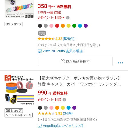
ケース キャリーケース キャリー タイヤ カバー
358
円〜
送料無料
静音 床 フローリング 汚れ 傷 防止 防音 汚れに
179円～/個 (2個)
くい 旅行 キャリー バッグ 2本 5本 10本 セット
3
ポイント
(
1
倍)
〜
予備 固定 洗える 交換
無地
4.32
(528件)
12時までの注文で当日発送(土日祝日を除く)
Zutto NE Zutto 楽天市場店
似た商品を探す
【最大40%オフクーポン★お買い物マラソン】
静音 キャスターカバー ワンホイール シングル
ストッパー スーツケース カバー キャスター 椅
990
円
送料無料
子脚カバー キャスターストッパー 傷防止 固定
9
ポイント
(
1
倍)
騒音抑える キャップ キャスター台 汚れにくい
傷つけにくい 水洗い可能
3.91
(34件)
ソーシャルギフト可
1〜2日以内に発送予定(店舗休業日を除く)
Angeling(エンジェリング)