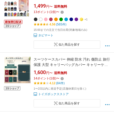
luggage suitcase cover 極厚 伸縮素材 傷防止
1,499
円〜
送料無料
汚れ防止 おしゃれ かわいい 推しカラー 推し色
13
ポイント
(
1
倍)
〜
機内持込対応 耐久性抜群 防水加工 国内 海外 旅
行 出張 修学旅行 目立 男女兼用 簡単装着
+1
4.56
(565件)
15:00までの注文で当日出荷(対象地域のみ)
タビマート
似た商品を探す
スーツケースカバー 伸縮 防水 汚れ 傷防止 旅行
保護 大型 キャリーバッグカバー キャリーケー
ス ラゲッジカバー お荷物カバー ストレッチ素
1,600
円〜
送料無料
材 トランクカバー 盗難防止 汚れ防止 おしゃれ
14
ポイント
(
1
倍)
〜
かわいい 見つけやすい 目立つ 伸縮素材 18-32
4.12
(84件)
インチ ネコポス送料無料！[ra53511]
1〜2日以内に発送予定(店舗休業日を除く)
トイズボックスストア
似た商品を探す