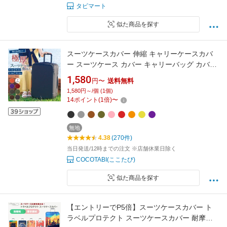
タビマート
似た商品を探す
スーツケースカバー 伸縮 キャリーケースカバ
ー スーツケース カバー キャリーバッグ カバー
極厚 傷防止 機内持ち込み 旅行用品 便利グッズ
1,580
円〜
送料無料
擦り傷 汚れ 旅行 出張 大型サイズ S M L XL か
1,580円～/個 (1個)
わいい おしゃれ 卒業旅行 就学旅行
14
ポイント
(
1
倍)
〜
無地
4.38
(270件)
当日発送/12時までの注文 ※店舗休業日除く
COCOTABI(ここたび)
似た商品を探す
【エントリーでP5倍】スーツケースカバー ト
ラベルプロテクト スーツケースカバー 耐摩耗