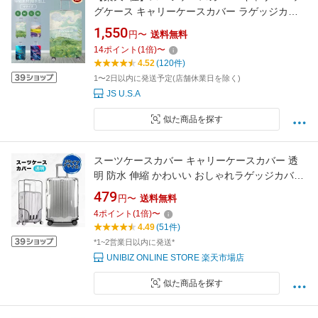
グケース キャリーケースカバー ラゲッジカバ
ー トランク 伸縮 保護カバー 新生活応援 汚れ
1,550
円〜
送料無料
傷 お洒落 旅行用品 保護 視認性抜群 区別 見つ
14
ポイント
(
1
倍)
〜
けやすい 盗難防止 トラベル ネコポス送料無
4.52
(120件)
料！【ra42911】
1〜2日以内に発送予定(店舗休業日を除く)
JS U.S.A
似た商品を探す
スーツケースカバー キャリーケースカバー 透
明 防水 伸縮 かわいい おしゃれラゲッジカバー
M サイズ 大型 大きめ 傷防止 キャリーカバー
479
円〜
送料無料
28インチ レインカバー 32インチ 厚手 Sサイズ
4
ポイント
(
1
倍)
〜
Lサイズ 撥水 キャリー カバー スーツケース 使
4.49
(51件)
い捨て キャリーバッグ 機内持ち込み
*1~2営業日以内に発送*
UNIBIZ ONLINE STORE 楽天市場店
似た商品を探す