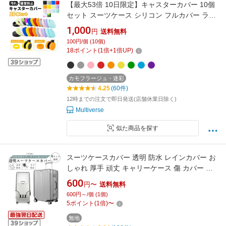
【最大53倍 10日限定】キャスターカバー 10個
セット スーツケース シリコン フルカバー ライ
ンデザイン メンズ レディース ワンホイール タ
1,000
円
送料無料
イヤカバー ストッパー 滑り止め 汚れにくい 傷
100円/個 (10個)
つけにくい 振動 軽減 傷 キズ 静音 防音 騒音 防
18
ポイント
(
1
倍+
1
倍UP)
止
カモフラージュ・迷彩
4.25
(60件)
12時までの注文で即日発送(店舗休業日除く)
Multiverse
似た商品を探す
スーツケースカバー 透明 防水 レインカバー お
しゃれ 厚手 頑丈 キャリーケース 傷 カバー ス
ーツケース キャリーバッグ 雨除け 傷防止 カバ
600
円〜
送料無料
ー ビニール 汚れ防止 無地 小型 大型 6サイズ展
600円～/個 (1個)
開 送料無料
5
ポイント
(
1
倍)
〜
無地