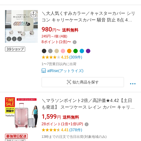
＼大人気くすみカラー／キャスターカバー シリ
コン キャリーケースカバー 騒音 防止 8点 4点
スーツケースカバー スーツケース キャスター
980
円〜
送料無料
カバー 車輪カバー 足 傷防止 キャップ キャスタ
245円～/個 (4個)
ー台 防振 防音 汚れにくい
8
ポイント
(
1
倍)
〜
4.15
(309件)
1〜7営業日以内に出荷
atRise(アットライズ)
似た商品を探す
＼マラソンポイント2倍／高評価★4.42【土日
も発送】 スーツケース レイン カバー キャリー
バッグ 防水 傷 汚れ 雨 保護 旅行 出張 クリア
1,599
円
送料無料
透明 ラゲッジ トランク ビニール PVC トラベル
28
ポイント
(
1
倍+
1
倍UP)
キャリーケースカバー レインカバー
4.41
(378件)
13時までの注文で当日出荷(対象地域のみ)