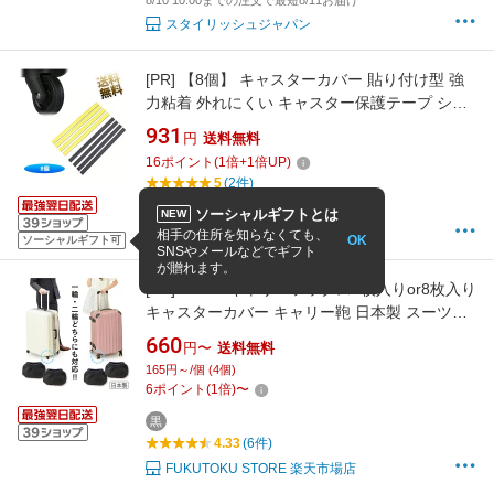
8/10 10:00までの注文で最短8/11お届け
スタイリッシュジャパン
[PR]
【8個】 キャスターカバー 貼り付け型 強
力粘着 外れにくい キャスター保護テープ シリ
コン ゴム製 騒音低減 振動低減 汚れ防止 傷つけ
931
円
送料無料
にくい カット可能 荷物用ホイールカバー 旅行
16
ポイント
(
1
倍+
1
倍UP)
用 保護用 約20cm×12mm ブラック
5
(2件)
14時までのご注文で当日出荷
ソーシャルギフトとは
NEW
オーディオファンテック
相手の住所を知らなくても、
OK
ソーシャルギフト可
SNSやメールなどでギフト
が贈れます。
[PR]
#5656 キャリーソックス4枚入りor8枚入り
キャスターカバー キャリー鞄 日本製 スーツケ
ースタイヤカバー キャスターソックス 黒 旅行
660
円〜
送料無料
便利 送料無料 スーツケース タイヤカバー キャ
165円～/個 (4個)
スター 袋 キャリー 汚れカバー 靴下 スーツケー
6
ポイント
(
1
倍)
〜
ス キャスターカバー スーツケース用
黒
4.33
(6件)
FUKUTOKU STORE 楽天市場店