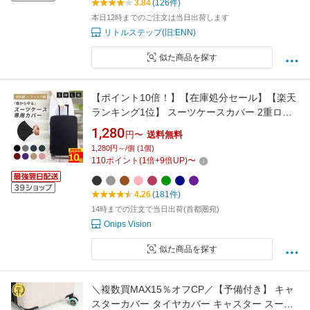
3.84
(126件)
本日12時までのご注文は当日出荷します
リトルステップ(旧:ENN)
似た商品を探す
【ポイント10倍！】【在庫処分セール】【楽天
ランキング1位】 スーツケースカバー 2重ロッ
ク 伸縮 厚手 可愛い スーツケース キャリーケー
1,280
円〜
送料無料
スカバー キャリーバッグ スーツ カバー ケース
1,280円～/個 (1個)
カバー 傷防止 旅行用品 旅行 機内持ち込みサイ
110
ポイント
(
1
倍+
9
倍UP)
〜
ズ 大型サイズ Lサイズ S M L XL
4.26
(181件)
14時までの注文で当日出荷(首都圏宛)
Onips Vision
似た商品を探す
＼複数買MAX15％オフCP／【予備付き】 キャ
スターカバー タイヤカバー キャスター スーツ