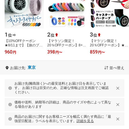
1
2
3
位
位
位
【10%OFFクーポン
【マラソン限定！
【マラソン限定！
★8/11まで】【旅のプロ
20％OFFクーポン】8+4
20％OFFクーポン】★最
が推薦】10個セット ス
4個特典付き ＼ランキン
新デザイン★ 8+4 4個特
960
398
859
円
円
〜
円
〜
ーツケース カバー キャ
グ1位／「耐久性重視」
典付き キャスターカバー
スター タイヤカバ…
「最短当日発送」静…
テープ キャスタ…
東京
お届け先:
並べ替え
お届け先(離島除く)への最安送料とお届け日を表示していま
す。 お届け日は目安のため、正確な情報は注文画面でご確認
ください。
価格や送料、納期等の詳細は、商品のサイズや色によって異な
る場合があります
商品のお届けに関するお客様ニーズを幅広く満たす商品に「最
強翌日配送」ラベルを表示しています。
詳細を見る