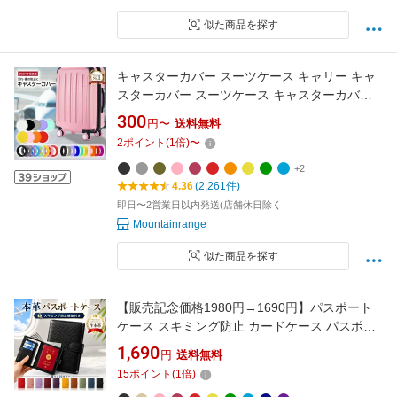
似た商品を探す
キャスターカバー スーツケース キャリー キャ
スターカバー スーツケース キャスターカバー
キャスターカバー フルカバー スーツケース用
300
円〜
送料無料
キャリーケース タイヤカバー キャリーケース
2
ポイント
(
1
倍)
〜
キャスター台 静音 防音 汚れにくい
+2
4.36
(2,261件)
即日〜2営業日以内発送(店舗休日除く
Mountainrange
似た商品を探す
【販売記念価格1980円→1690円】パスポート
ケース スキミング防止 カードケース パスポー
トカバー 海外旅行 財布
1,690
円
送料無料
15
ポイント
(
1
倍)