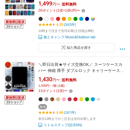
素材 厚手 丈夫 おしゃれ かわいい キャリーバッ
1,499
円〜
送料無料
グカバー 伸縮素材 伸縮 大型 機内持ち込み カバ
26
ポイント
(
1
倍+
1
倍UP)
〜
ー トランクカバー 盗難防止 汚れ防止 スーツケ
ース保護
4.35
(342件)
12時まで注文で当日出荷(土日祝は9時)
旅とキャンプ Music&Outdoor lab
似た商品を探す
＼即日出荷★サイズ交換OK／ スーツケースカ
バー 伸縮 厚手 ダブルロック キャリーケースカ
バー おしゃれ レインカバー 防水 頑丈 傷防止
1,430
円〜
送料無料
キャリーバッグ 雨除け 汚れ防止 布製 無地 小型
1,430円～/個 (1個)
Sサイズ 大型 Lサイズ 6サイズ展開
13
ポイント
(
1
倍)
〜
+2
無地
4.46
(167件)
本日12時までのご注文は当日出荷します
リトルステップ(旧:ENN)