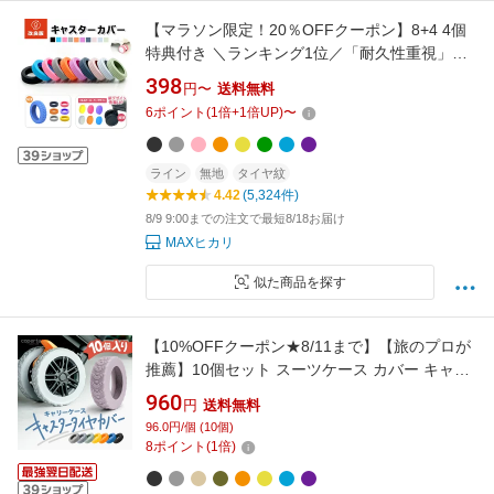
【マラソン限定！20％OFFクーポン】8+4 4個
特典付き ＼ランキング1位／「耐久性重視」
「最短当日発送」静音 キャスターカバー スト
398
円〜
送料無料
ッパー スーツケース カバー キャスター 椅子脚
6
ポイント
(
1
倍+
1
倍UP)
〜
カバー キャスターストッパー 傷防止 固定 騒音
抑える キャップ キャスター台 汚れにくい
ライン
無地
タイヤ紋
4.42
(5,324件)
8/9 9:00までの注文で最短8/18お届け
MAXヒカリ
似た商品を探す
【10%OFFクーポン★8/11まで】【旅のプロが
推薦】10個セット スーツケース カバー キャス
ター タイヤカバー キャリーケース ストッパー
960
円
送料無料
滑り止め 汚れにくい 傷つけにくい 振動 軽減 傷
96.0円/個 (10個)
キズ 静音 防音 騒音 防止 オリジナル くすみカ
8
ポイント
(
1
倍)
ラー 車輪カバー フルカバー