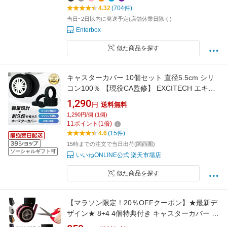
4.32
(704件)
当日~2日以内に発送予定(店舗休業日除く)
Enterbox
似た商品を探す
キャスターカバー 10個セット 直径5.5cm シリ
コン100％ 【現役CA監修】 EXCITECH エキサ
イテック スーツケース キャリーケース タイヤ
1,290
円
送料無料
カバー 車輪カバー スーツケースカバー 騒音低
1,290円/個 (1個)
減 騒音対策 完全防水 おすすめ 人気 ランキング
11
ポイント
(
1
倍)
4.6
(15件)
15時までの注文で当日出荷(関西圏)
ソーシャルギフト可
いいねONLINE公式 楽天市場店
似た商品を探す
【マラソン限定！20％OFFクーポン】★最新デ
ザイン★ 8+4 4個特典付き キャスターカバー テ
ープ キャスター保護テープ スーツケース キャ