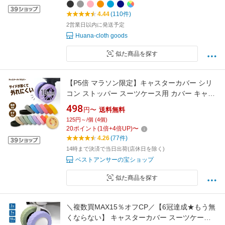
行 海外 海外旅行 国内旅行 修学旅行
4.44
(110件)
2営業日以内に発送予定
Huana-cloth goods
似た商品を探す
【P5倍 マラソン限定】キャスターカバー シリ
コン ストッパー スーツケース用 カバー キャス
ター タイヤカバー キャスターストッパー キャ
498
円〜
送料無料
リーケース タイヤソックス 傷防止 固定 椅子足
125円～/個 (4個)
キャップ キャスター台 静音 防音 汚れにくい
20
ポイント
(
1
倍+
4
倍UP)
〜
4.26
(77件)
14時まで決済で当日出荷(店休日を除く)
ベストアンサーの宝ショップ
似た商品を探す
＼複数買MAX15％オフCP／【6冠達成★もう無
くならない】 キャスターカバー スーツケース