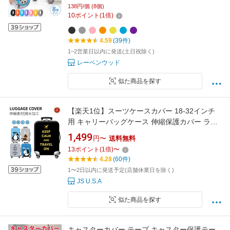
リーケース 車輪カバー スーツケース タイヤカ
138円/個 (8個)
バー ローラーカバー キャスターカバー
10
ポイント
(
1
倍)
4.59
(39件)
1~2営業日以内に発送(土日祝除く)
レーベンウッド
似た商品を探す
【楽天1位】スーツケースカバー 18-32インチ
用 キャリーバッグケース 伸縮保護カバー ラゲ
ッジカバー トランク伸縮保護カバー 汚れ 傷 盗
1,499
円〜
送料無料
難防止 お洒落 旅行用品 トラベル 視認性抜群 区
13
ポイント
(
1
倍)
〜
別 見つけやすい 伸縮素材 洗濯可 ネコポス送料
4.28
(60件)
無料！【ra12512】
1〜2日以内に発送予定(店舗休業日を除く)
JS U.S.A
似た商品を探す
キャスターカバー テープ キャスター保護テー