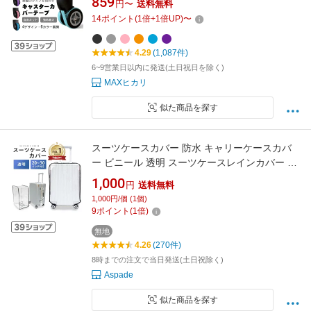
859
円〜
送料無料
スター ストッパー カバー 車輪カバー キャリー
14
ポイント
(
1
倍+
1
倍UP)
〜
ケース タイヤソックス 傷防止 防水 静音 キャス
ター靴下 強粘着力
4.29
(1,087件)
6~9営業日以内に発送(土日祝日を除く)
MAXヒカリ
似た商品を探す
スーツケースカバー 防水 キャリーケースカバ
ー ビニール 透明 スーツケースレインカバー 機
内持ち込み おしゃれ かわいい sサイズ mサイ
1,000
円
送料無料
ズ lサイズ L XL M S 雨傷防止 旅行 シンプル
1,000円/個 (1個)
9
ポイント
(
1
倍)
無地
4.26
(270件)
8時までの注文で当日発送(土日祝除く)
Aspade
似た商品を探す