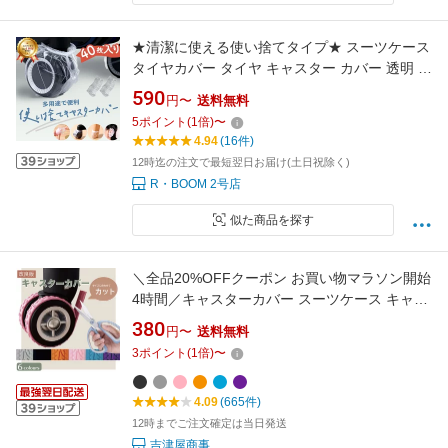
★清潔に使える使い捨てタイプ★ スーツケース
タイヤカバー タイヤ キャスター カバー 透明 使
い捨て 車輪保護カバー 簡単装着 保管時の床汚
590
円〜
送料無料
れを防止 転がり防止 ユニバーサルサイズ
5
ポイント
(
1
倍)
〜
4.94
(16件)
12時迄の注文で最短翌日お届け(土日祝除く)
R・BOOM 2号店
似た商品を探す
＼全品20%OFFクーポン お買い物マラソン開始
4時間／キャスターカバー スーツケース キャス
ターカバー ワンホイール キャスターカバー 2本
380
円〜
送料無料
4本 8本 キャスターカバー 貼り付け 静音 キャ
3
ポイント
(
1
倍)
〜
リーケースカバー キャリーカート 車輪カバー
キャスターカバー 1個 2個 4個
4.09
(665件)
12時までご注文確定は当日発送
吉津屋商事