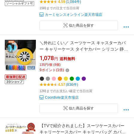
4.59
(1,084件)
ソーシャルギフト可
15時までの注文で当日出荷
カーミセンスオンライン楽天市場店
似た商品を探す
＼外れにくい／ スーツケース キャスターカバ
ー キャリーケース タイヤカバー シリコン 静音
8個 おしゃれ ゴム キャリーカバー 車輪 カバー
1,078
円
送料無料
135円/個 (8個)
9
ポイント
(
1
倍)
4.57
(836件)
12時までのお支払い確定で当日出荷
Coordivle楽天市場店
似た商品を探す
【TVで紹介されました】スーツケースカバー
キャリーケースカバー キャリーバッグ カバ