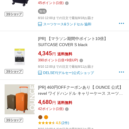
45
ポイント
(
1
倍)
レゼント
無地
8/10 12:00までの注文で最短8/18お届け
スーツケース&ランドセル 協和
[PR]
【マラソン期間中ポイント10倍】
SUITCASE COVER S black
4,345
円
送料無料
390
ポイント
(
1
倍+
9
倍UP)
8/10 12:00までの注文で最短8/11お届け
DELSEY(デルセー)公式ショップ
[PR]
460円OFFクーポンあり【.OUNCE 公式】
revel ワイドハンドル キャリーケース スーツケ
ース 24 28 専用 カバー STYLISH JAPAN
4,680
円
送料無料
【r_suitcase_cover】
42
ポイント
(
1
倍)
4.5
(2件)