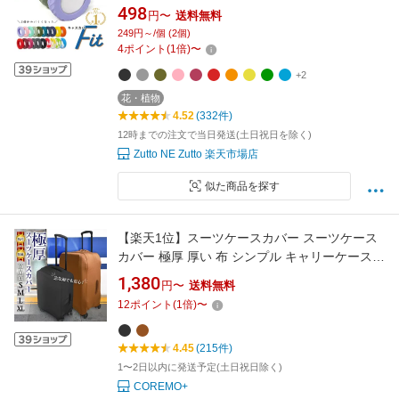
キャリーケース タイヤカバー シリコン 汚れ防
498
円〜
送料無料
止 静音 防音 騒音防止 外れにくい 固定 フルカ
249円～/個 (2個)
バー 傷防止 車輪カバー 2個 5個 10個 セット 予
4
ポイント
(
1
倍)
〜
備付き かわいい おしゃれ 旅行 出張
+2
花・植物
4.52
(332件)
12時までの注文で当日発送(土日祝日を除く)
Zutto NE Zutto 楽天市場店
似た商品を探す
【楽天1位】スーツケースカバー スーツケース
カバー 極厚 厚い 布 シンプル キャリーケース
キャリーバッグ キズ よごれ きず 汚れ 防止 保
1,380
円〜
送料無料
護 伸縮 トランク 無地 S M L XL 旅行 出張 送料
12
ポイント
(
1
倍)
〜
無料 保管 ほこりよけ ホコリ除け
4.45
(215件)
1〜2日以内に発送予定(土日祝日除く)
COREMO+