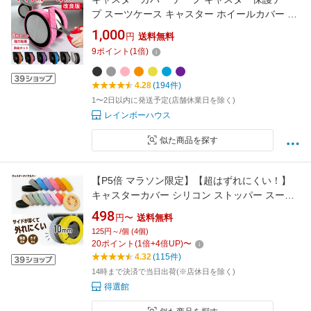
プ スーツケース キャスター ホイールカバー ス
トッパー カバー 車輪カバー キャリーケース 傷
1,000
円
送料無料
防止 椅子脚 椅子足キャップ 防水 静音 キャスタ
9
ポイント
(
1
倍)
ー靴下 強粘着力 キズ防止 【お得8本セット】
4.28
(194件)
1〜2日以内に発送予定(店舗休業日を除く)
レインボーハウス
似た商品を探す
【P5倍 マラソン限定】【超はずれにくい！】
キャスターカバー シリコン ストッパー スーツ
ケース用 カバー キャスター キャスターストッ
498
円〜
送料無料
パー キャリーケース用 傷防止 固定 キャスター
125円～/個 (4個)
台 静音 防音 汚れにくい フルカバー
20
ポイント
(
1
倍+
4
倍UP)
〜
4.32
(115件)
14時まで決済で当日出荷(※店休日を除く)
得選館