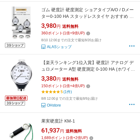
ゴム 硬度計 硬度測定 ショアタイプA/O / Dメー
ター0-100 HA スタッドレスタイヤ おすすめ 硬
度系 タイヤ硬度 ランキング ゴムタイヤ硬度計
3,980
円
送料無料
硬さ 計測器 タイヤ硬度系 筋硬度計 ヨコハマ 硬
360
ポイント
(
1
倍+
9
倍UP)
さ計 ゴム 測定 の ゴム高度計 車
8/10 12:00までの注文で最短8/20お届け
ALASショップ
【楽天ランキング1位入賞】硬度計 アナログ デ
ュロメーター A型 硬度測定 0-100 HA (ホワイ
ト, デュロメーター)
3,380
円
送料無料
150
ポイント
(
1
倍+
4
倍UP)
5
(1件)
8/8 12:00までの注文で最短8/9お届け
OHstore
果実硬度計 KM-1
61,937
円
送料無料
1,689
ポイント
(
1
倍+
2
倍UP)