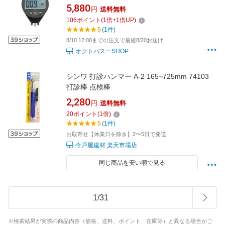
ゲージ ラバータイヤデュロメーター 硬度テス
5,880
円
送料無料
ターメーター 測定工具 測定範囲 0-100° バッテ
106
ポイント
(
1
倍+
1
倍UP)
リー配送なし
5
(1件)
8/10 12:00までの注文で最短8/20お届け
オクトパスーSHOP
シンワ 打診ハンマー A-2 165~725mm 74103
打診棒 点検棒
2,280
円
送料無料
20
ポイント
(
1
倍)
5
(1件)
お取寄せ【休業日を除き】2〜5日で発送
今戸屋建材 楽天市場店
同じ商品を安い順で見る
1
/
31
※検索結果が実際の商品内容（価格、送料、ポイント、在庫等）と異なる場合がご