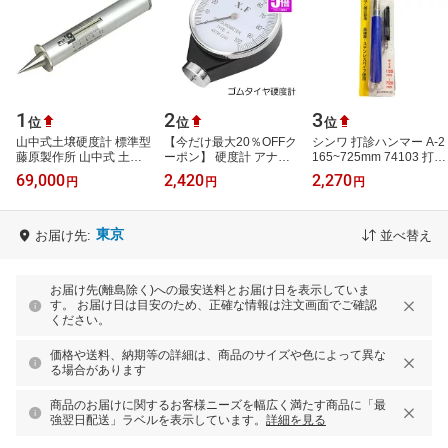
1
2
3
位
位
位
山中式土壌硬度計 標準型
【今だけ最大20％OFFク
シンワ 打診ハンマー A-2
藤原製作所 山中式 土壌
ーポン】 硬度計 アナロ
165~725mm 74103 打診
硬度計 硬度 計測 標準 理
グ タイヤ スタッドレス
棒 点検棒
69,000
2,420
2,270
円
円
円
化学 土壌計測器 土壌測
ゴム 測定 A型 デュロメ
定器 …
ーター ジ…
東京
お届け先:
並べ替え
お届け先(離島除く)への最安送料とお届け日を表示していま
す。 お届け日は目安のため、正確な情報は注文画面でご確認
ください。
価格や送料、納期等の詳細は、商品のサイズや色によって異な
る場合があります
商品のお届けに関するお客様ニーズを幅広く満たす商品に「最
強翌日配送」ラベルを表示しています。
詳細を見る