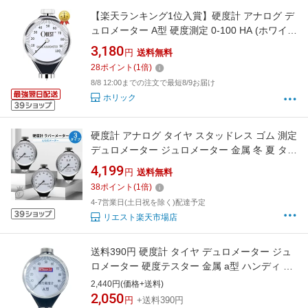
【楽天ランキング1位入賞】硬度計 アナログ デ
ュロメーター A型 硬度測定 0-100 HA (ホワイ
ト, デュロメーター)
3,180
円
送料無料
28
ポイント
(
1
倍)
8/8 12:00までの注文で最短8/9お届け
ホリック
硬度計 アナログ タイヤ スタッドレス ゴム 測定
デュロメーター ジュロメーター 金属 冬 夏 タイ
ヤ シリコン ワックス ゴム ロール ホース A型 O
4,199
円
送料無料
型 D型
38
ポイント
(
1
倍)
4-7営業日(土日祝を除く)配達予定
リエスト楽天市場店
送料390円 硬度計 タイヤ デュロメーター ジュ
ロメーター 硬度テスター 金属 a型 ハンディ ゴ
ム a タイヤラバーメーター スタッドレス
2,440円(価格+送料)
2,050
円
+送料390円