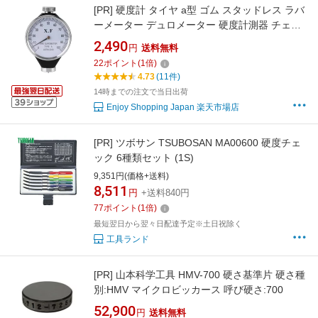
[PR]
硬度計 タイヤ a型 ゴム スタッドレス ラバ
ーメーター デュロメーター 硬度計測器 チェッ
カー 車 金属 SC
2,490
円
送料無料
22
ポイント
(
1
倍)
4.73
(11件)
14時までの注文で当日出荷
Enjoy Shopping Japan 楽天市場店
[PR]
ツボサン TSUBOSAN MA00600 硬度チェ
ック 6種類セット (1S)
9,351円(価格+送料)
8,511
円
+送料840円
77
ポイント
(
1
倍)
最短翌日から翌々日配達予定※土日祝除く
工具ランド
[PR]
山本科学工具 HMV-700 硬さ基準片 硬さ種
別:HMV マイクロビッカース 呼び硬さ:700
52,900
円
送料無料