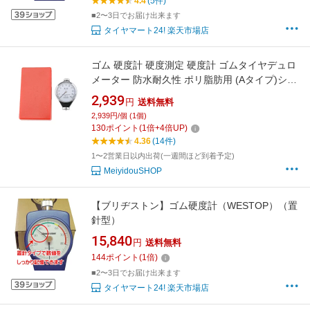
4.4
(5件)
■2〜3日でお届け出来ます
タイヤマート24! 楽天市場店
ゴム 硬度計 硬度測定 硬度計 ゴムタイヤデュロ
メーター 防水耐久性 ポリ脂肪用 (Aタイプ)ショ
アタイヤデュロメーター ゴムタイヤデュロメー
2,939
円
送料無料
ター ゴム硬度計 デュロメーターメーター
2,939円/個 (1個)
130
ポイント
(
1
倍+
4
倍UP)
4.36
(14件)
1〜2営業日以内出荷(一週間ほど到着予定)
MeiyidouSHOP
【ブリヂストン】ゴム硬度計（WESTOP）（置
針型）
15,840
円
送料無料
144
ポイント
(
1
倍)
■2〜3日でお届け出来ます
タイヤマート24! 楽天市場店