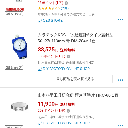
18
ポイント
(
1
倍)
4.5
(2件)
年中無休15時30分までの注文で当日出荷
CES STORE
ムラテックKDS ゴム硬度計Aタイプ置針型
56×27×113mm 青 DM-204A 1台
33,575
円
送料無料
305
ポイント
(
1
倍)
B_本日出荷(15時まで/土日祝除/代引NG)
DIY FACTORY ONLINE SHOP
同じ商品を安い順で見る
山本科学工具研究所 硬さ基準片 HRC-60 1個
11,900
円
送料無料
108
ポイント
(
1
倍)
B_本日出荷(15時まで/土日祝除/代引NG)
DIY FACTORY ONLINE SHOP