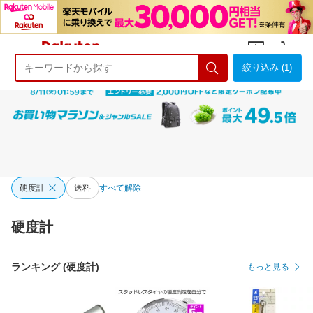
絞り込み (1)
ようこそ 楽天市場へ
ログイン
会員登録
硬度計
送料
すべて解除
硬度計
ランキング (硬度計)
もっと見る