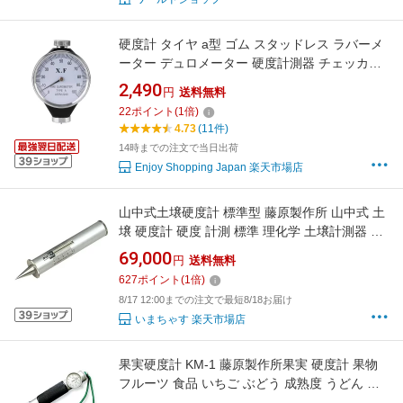
硬度計 タイヤ a型 ゴム スタッドレス ラバーメ
ーター デュロメーター 硬度計測器 チェッカー
車 金属 SC
2,490
円
送料無料
22
ポイント
(
1
倍)
4.73
(11件)
14時までの注文で当日出荷
Enjoy Shopping Japan 楽天市場店
山中式土壌硬度計 標準型 藤原製作所 山中式 土
壌 硬度計 硬度 計測 標準 理化学 土壌計測器 土
壌測定器 農業用 園芸用品 土木用品 建設 農業機
69,000
円
送料無料
器 土壌 土壌調査 土壌計測 地質 地質調査 地質
627
ポイント
(
1
倍)
測定 地質計測 山中式 普及型 軟質岩 学校教材用
8/17 12:00までの注文で最短8/18お届け
コンパクト 携帯 持ち運び 軽量
いまちゃす 楽天市場店
果実硬度計 KM-1 藤原製作所果実 硬度計 果物
フルーツ 食品 いちご ぶどう 成熟度 うどん パ
ン 食品硬度計 硬度 測定器 硬さ試験 硬度試験