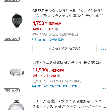
OBEST デジタル硬度計 A型 ゴムタイヤ硬度計
ゴム ガラス プラスチック 革 硬さ デジタルゲー
ジ 測定工具 測定範囲0-100HA
4,750
円
送料無料
43
ポイント
(
1
倍)
8/10 12:00までの注文で最短8/19お届け
kai-shop 楽天市場店
同じ商品を安い順で見る
山本科学工具研究所 硬さ基準片 HRC-30 1個
11,900
円
送料無料
108
ポイント
(
1
倍)
B_本日出荷(15時まで/土日祝除/代引NG)
DIY FACTORY ONLINE SHOP
アナログ 硬度計 A型 タイヤ 硬度測定 テスター
スタッドレス 革 硬さ ゲージ ラバーメーター 測