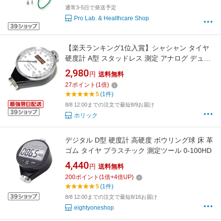
通常3-5日で発送予定
Pro Lab. & Healthcare Shop
【楽天ランキング1位入賞】シャシャン タイヤ
硬度計 A型 スタッドレス 測定 アナログ デュロ
メーター プロユース 硬度測定 ゴム ZA-314y
2,980
円
送料無料
(シルバー)
27
ポイント
(
1
倍)
5
(1件)
8/8 12:00までの注文で最短8/9お届け
ホリック
デジタル D型 硬度計 高硬度 ボウリング球 床 革
ゴム タイヤ プラスチック 測定ツール 0-100HD
4,440
円
送料無料
200
ポイント
(
1
倍+
4
倍UP)
5
(1件)
8/8 12:00までの注文で最短8/16お届け
eightyoneshop