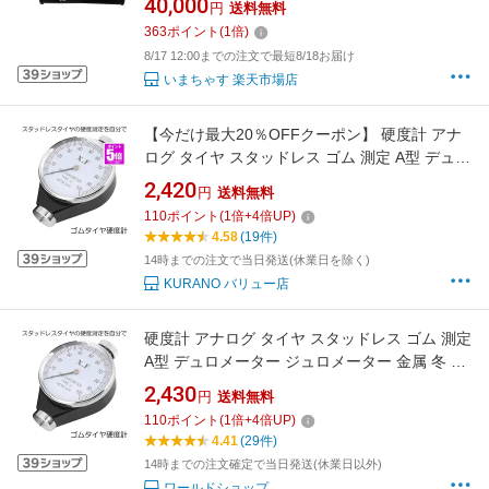
40,000
円
送料無料
地質調査 地質測定 地質計測 山中式 普及型 標準
363
ポイント
(
1
倍)
型 軟質岩 学校教材用 コンパクト 携帯 持ち運び
8/17 12:00までの注文で最短8/18お届け
軽量
いまちゃす 楽天市場店
【今だけ最大20％OFFクーポン】 硬度計 アナ
ログ タイヤ スタッドレス ゴム 測定 A型 デュロ
メーター ジュロメーター 金属 冬 夏 タイヤ シ
2,420
円
送料無料
リコン ワックス ゴム ロール ホース 送
110
ポイント
(
1
倍+
4
倍UP)
4.58
(19件)
14時までの注文で当日発送(休業日を除く)
KURANO バリュー店
硬度計 アナログ タイヤ スタッドレス ゴム 測定
A型 デュロメーター ジュロメーター 金属 冬 夏
タイヤ シリコン ワックス ゴム ロール ホース
2,430
円
送料無料
送料無料GOMA
110
ポイント
(
1
倍+
4
倍UP)
4.41
(29件)
14時までの注文確定で当日発送(休業日以外)
ワールドショップ