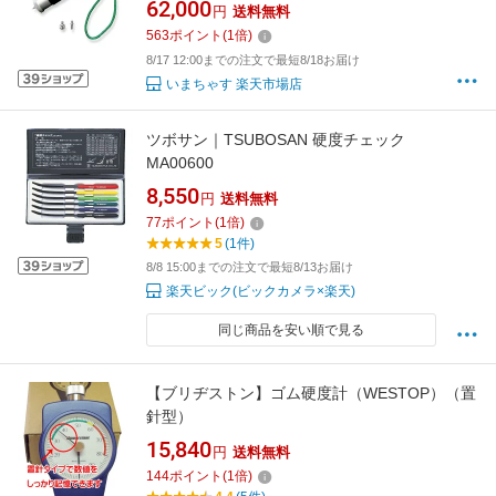
62,000
円
送料無料
硬度 硬さ 固さ 測定器 測定機 硬度測定 硬度測
563
ポイント
(
1
倍)
定器 硬度測定機 KM-1型 KM1
8/17 12:00までの注文で最短8/18お届け
いまちゃす 楽天市場店
ツボサン｜TSUBOSAN 硬度チェック
MA00600
8,550
円
送料無料
77
ポイント
(
1
倍)
5
(1件)
8/8 15:00までの注文で最短8/13お届け
楽天ビック(ビックカメラ×楽天)
同じ商品を安い順で見る
【ブリヂストン】ゴム硬度計（WESTOP）（置
針型）
15,840
円
送料無料
144
ポイント
(
1
倍)