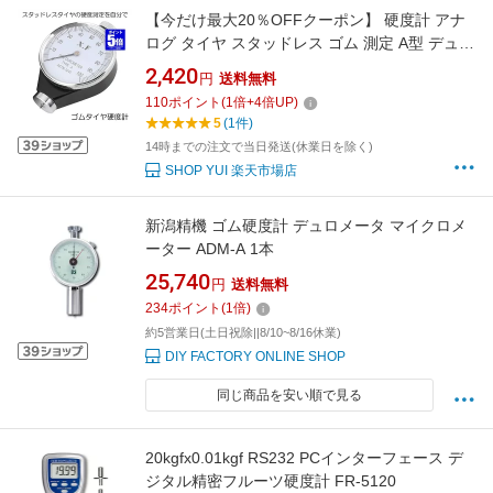
【今だけ最大20％OFFクーポン】 硬度計 アナ
ログ タイヤ スタッドレス ゴム 測定 A型 デュロ
メーター ジュロメーター 金属 冬 夏 タイヤ シ
2,420
円
送料無料
リコン ワックス ゴム ロール ホース 送
110
ポイント
(
1
倍+
4
倍UP)
5
(1件)
14時までの注文で当日発送(休業日を除く)
SHOP YUI 楽天市場店
新潟精機 ゴム硬度計 デュロメータ マイクロメ
ーター ADM-A 1本
25,740
円
送料無料
234
ポイント
(
1
倍)
約5営業日(土日祝除||8/10~8/16休業)
DIY FACTORY ONLINE SHOP
同じ商品を安い順で見る
20kgfx0.01kgf RS232 PCインターフェース デ
ジタル精密フルーツ硬度計 FR-5120