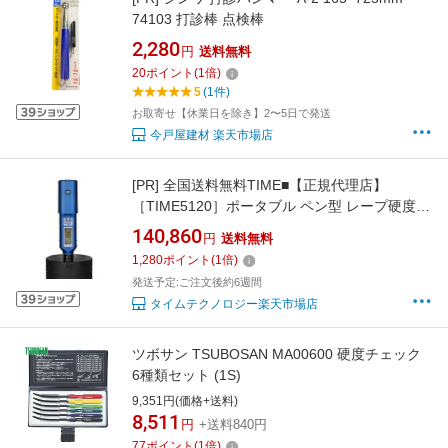
74103 打診棒 点検棒
2,280
円
送料無料
20
ポイント
(
1
倍)
5
(1件)
お取寄せ【休業日を除き】2〜5日で発送
今戸屋建材 楽天市場店
[PR]
全国送料無料TIME■【正規代理店】
［TIME5120］ポータブル ペン型 レープ硬度計
測定器TIME5120（旧バージョンTH1100）
140,860
円
送料無料
1,280
ポイント
(
1
倍)
発送予定:ご注文後約6週間
タイムテクノロジー楽天市場店
ツボサン TSUBOSAN MA00600 硬度チェック
6種類セット (1S)
9,351円(価格+送料)
8,511
円
+送料840円
77
ポイント
(
1
倍)