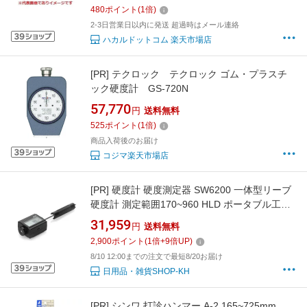
480
ポイント
(
1
倍)
2-3日営業日以内に発送 超過時はメール連絡
ハカルドットコム 楽天市場店
[PR]
テクロック テクロック ゴム・プラスチ
ック硬度計 GS-720N
57,770
円
送料無料
525
ポイント
(
1
倍)
商品入荷後のお届け
コジマ楽天市場店
[PR]
硬度計 硬度測定器 SW6200 一体型リーブ
硬度計 測定範囲170~960 HLD ポータブル工業
用硬度計金属硬度計 デジタル硬度計 高精度 硬
31,959
円
送料無料
度計 ジュロメーター
2,900
ポイント
(
1
倍+
9
倍UP)
8/10 12:00までの注文で最短8/20お届け
日用品・雑貨SHOP-KH
[PR]
シンワ 打診ハンマー A-2 165~725mm