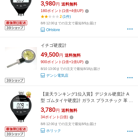
さ デジタルゲージ 測定工具 測定範囲0-100HA
3,980
円
送料無料
(ブラック, デジタル)
180
ポイント
(
1
倍+
4
倍UP)
2
(1件)
8/8 12:00までの注文で最短8/9お届け
OHstore
イチゴ硬度計
49,500
円
送料無料
900
ポイント
(
1
倍+
1
倍UP)
8/10 13:00までの注文で最短8/18お届け
デンシ電気店
【楽天ランキング1位入賞】デジタル硬度計 A
型 ゴムタイヤ硬度計 ガラス プラスチック 革 硬
さ デジタルゲージ 測定工具 測定範囲0-100HA
3,780
円
送料無料
(ブラック, デジタル)
34
ポイント
(
1
倍)
8/8 12:00までの注文で最短8/9お届け
ホリック