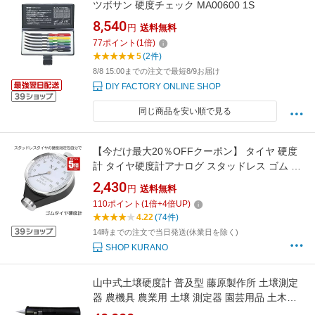
ツボサン 硬度チェック MA00600 1S
8,540
円
送料無料
77
ポイント
(
1
倍)
5
(2件)
8/8 15:00までの注文で最短8/9お届け
DIY FACTORY ONLINE SHOP
同じ商品を安い順で見る
【今だけ最大20％OFFクーポン】 タイヤ 硬度
計 タイヤ硬度計アナログ スタッドレス ゴム 測
定 A型 デュロメーター ジュロメーター 金属 冬
2,430
円
送料無料
夏 タイヤ シリコン ワックス ゴム ロール ホー
110
ポイント
(
1
倍+
4
倍UP)
ス 送
4.22
(74件)
14時までの注文で当日発送(休業日を除く)
SHOP KURANO
山中式土壌硬度計 普及型 藤原製作所 土壌測定
器 農機具 農業用 土壌 測定器 園芸用品 土木用
品 建設 農業機器 土壌 土壌調査 土壌計測 地質