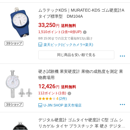
ムラテックKDS｜MURATEC-KDS ゴム硬度計A
タイプ標準型 DM104A
33,250
円
送料無料
1,510
ポイント
(
1
倍+
4
倍UP)
8/8 15:00までの注文で最短8/13お届け
楽天ビック(ビックカメラ×楽天)
同じ商品を安い順で見る
硬さ試験機 果実硬度計 果物の成熟度を測定 果
物農場用
12,426
円
送料無料
112
ポイント
(
1
倍)
4
(2件)
U-JIN SHOP 楽天市場店
デジタル硬度計 ゴムタイヤ硬度計 C型 ゴム シ
リカゲル タイヤ プラスチック 革 硬さ デジタル