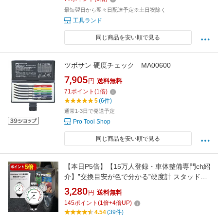
最短翌日から翌々日配達予定※土日祝除く
工具ランド
同じ商品を安い順で見る
ツボサン 硬度チェック MA00600
7,905
円
送料無料
71
ポイント
(
1
倍)
5
(6件)
通常1-3日で発送予定
Pro Tool Shop
同じ商品を安い順で見る
【本日P5倍】【15万人登録・車体整備専門ch紹
介】”交換目安が色で分かる”硬度計 スタッドレ
スタイヤ 日本語説明書 1年保証 ハードケース付
3,280
円
送料無料
き 国内ブランド ゴム Aタイプ FieldNew【メー
145
ポイント
(
1
倍+
4
倍UP)
ル便5cm】
4.54
(39件)