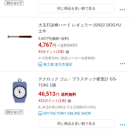
同じ商品を安い順で見る
大玉打診棒ハード レギュラー 02922 DOGYU
土牛
5,607円(価格+送料)
4,767
円
+送料840円
43
ポイント
(
1
倍)
2〜5営業日内に発送(メーカー在庫有時)
創工館 楽天市場店
テクロック ゴム・プラスチック硬度計 GS-
719G 1個
46,513
円
送料無料
422
ポイント
(
1
倍)
B_本日出荷(15時まで/土日祝除/代引NG)
DIY FACTORY ONLINE SHOP
同じ商品を安い順で見る