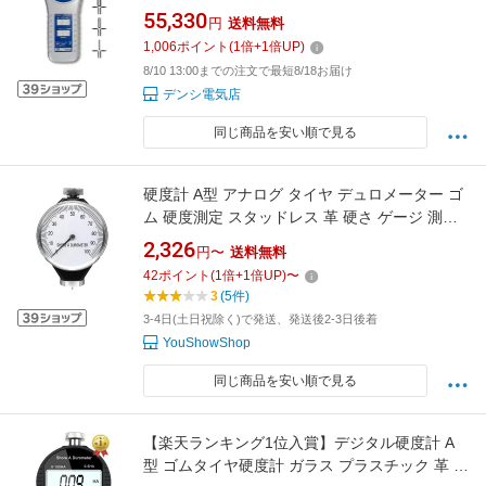
55,330
円
送料無料
1,006
ポイント
(
1
倍+
1
倍UP)
8/10 13:00までの注文で最短8/18お届け
デンシ電気店
同じ商品を安い順で見る
硬度計 A型 アナログ タイヤ デュロメーター ゴ
ム 硬度測定 スタッドレス 革 硬さ ゲージ 測定
工具[ゆうパケット発送、送料無料、代引不可]
2,326
円〜
送料無料
42
ポイント
(
1
倍+
1
倍UP)
〜
3
(5件)
3-4日(土日祝除く)で発送、発送後2-3日後着
YouShowShop
同じ商品を安い順で見る
【楽天ランキング1位入賞】デジタル硬度計 A
型 ゴムタイヤ硬度計 ガラス プラスチック 革 硬