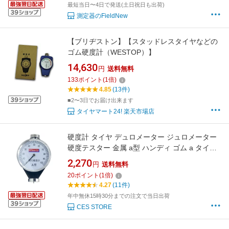
最短当日〜4日で発送(土日祝日も出荷)
測定器のFieldNew
【ブリヂストン】【スタッドレスタイヤなどの
ゴム硬度計（WESTOP）】
14,630
円
送料無料
133
ポイント
(
1
倍)
4.85
(13件)
■2〜3日でお届け出来ます
タイヤマート24! 楽天市場店
硬度計 タイヤ デュロメーター ジュロメーター
硬度テスター 金属 a型 ハンディ ゴム a タイヤ
ラバーメーター スタッドレス
2,270
円
送料無料
20
ポイント
(
1
倍)
4.27
(11件)
年中無休15時30分までの注文で当日出荷
CES STORE