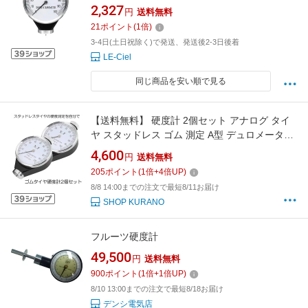
定工具[ゆうパケット発送、送料無料、代引不
2,327
円
送料無料
可]
21
ポイント
(
1
倍)
3-4日(土日祝除く)で発送、発送後2-3日後着
LE-Ciel
同じ商品を安い順で見る
【送料無料】 硬度計 2個セット アナログ タイ
ヤ スタッドレス ゴム 測定 A型 デュロメーター
ジュロメーター 金属 冬 夏 タイヤ シリコン ワ
4,600
円
送料無料
ックス ゴム ロール ホース GOMA
205
ポイント
(
1
倍+
4
倍UP)
8/8 14:00までの注文で最短8/11お届け
SHOP KURANO
フルーツ硬度計
49,500
円
送料無料
900
ポイント
(
1
倍+
1
倍UP)
8/10 13:00までの注文で最短8/18お届け
デンシ電気店