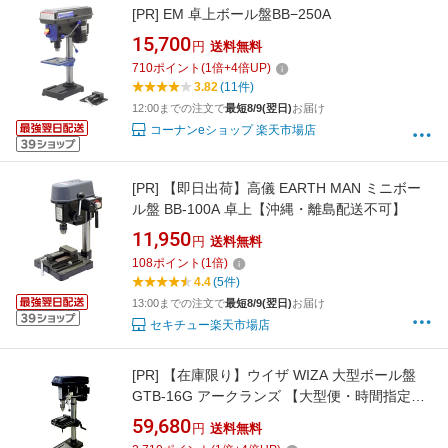
[PR]
EM 卓上ボール盤BB−250A
15,700
円
送料無料
710
ポイント
(
1
倍+
4
倍UP)
3.82
(11件)
12:00までの注文で
最短8/9(翌日)
お届け
コーナンeショップ 楽天市場店
[PR]
【即日出荷】高儀 EARTH MAN ミニボー
ル盤 BB-100A 卓上【沖縄・離島配送不可】
11,950
円
送料無料
108
ポイント
(
1
倍)
4.4
(5件)
13:00までの注文で
最短8/9(翌日)
お届け
セキチュー楽天市場店
[PR]
【在庫限り】ウイザ WIZA 大型ボール盤
GTB-16G アークランズ 【大型便・時間指定不
可】
59,680
円
送料無料