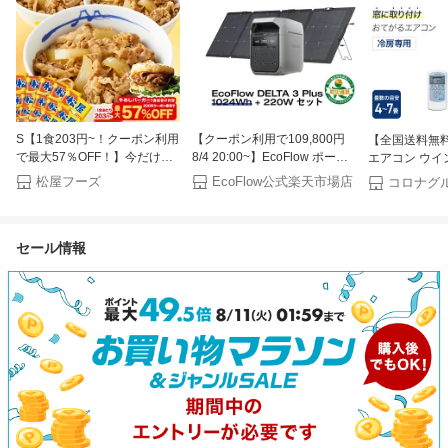
S【1食203円~！クーポン利用
【クーポン利用で109,800円
【全国送料無料
で最大57％OFF！】今だけ牛
8/4 20:00~】EcoFlow ポータ
エアコン ウイ
めしバーガー1食おまけ付き
ブル電源 ソーラーパネル セッ
房専用 4〜7畳 
松屋フーズ
EcoFlow公式楽天市場店
（8/1~8/16 迄）大容量リピ確
ト DELTA 3 Plus
シェルホワイト 
定BOX 松屋 公式 牛めしの具
1024Wh+220W 軽量両面ソー
型エアコン 窓
（プレミアム仕様）選択制 牛
ラーパネル 大容量 長寿命 家
セール情報
めし 牛丼の具 まつや 牛丼 食
庭用 蓄電池 太陽光発電 急速
品 グルメ 冷凍 冷凍食品 送料
充電 キャンプ 停電 防災グッ
無料 おかず 惣菜 お弁当 非常
ズ 節電 エコフロー
食 セール 半額