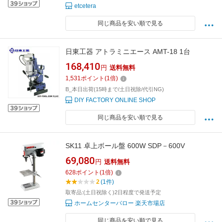
etcetera
同じ商品を安い順で見る
日東工器 アトラミニエース AMT-18 1台
168,410
円
送料無料
1,531
ポイント
(
1
倍)
B_本日出荷(15時まで/土日祝除/代引NG)
DIY FACTORY ONLINE SHOP
同じ商品を安い順で見る
SK11 卓上ボール盤 600W SDP－600V
69,080
円
送料無料
628
ポイント
(
1
倍)
2
(1件)
取寄品:(土日祝除く)2日程度で発送予定
ホームセンターバロー 楽天市場店
同じ商品を安い順で見る