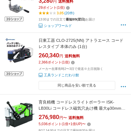
3,280
円
送料無料
クセサリー 卓上 ボール盤 ドリルガイドスタン
29
ポイント
(
1
倍)
ド 電動ドリル 電気ドリル
3.05
(20件)
13:00までの注文で
最短8/9(翌日)
お届け
ショップワールド
日東工器 CLO-2725(NN) アトラエース コード
レスタイプ 本体のみ (1台)
260,340
円
送料無料
2,366
ポイント
(
1
倍)
メーカー在庫有時2〜3日で発送※土日祝除く
工具ランドこだわり館
同じ商品を安い順で見る
育良精機 コードレスライトボーラー ISK-
LB30Li コードレス磁気穴あけ機 最大φ30mm
36Vバッテリー式
276,980
円〜
送料無料
5,036
ポイント
(
1
倍+
1
倍UP)
〜
8/17 14:00までの注文で最短8/20お届け