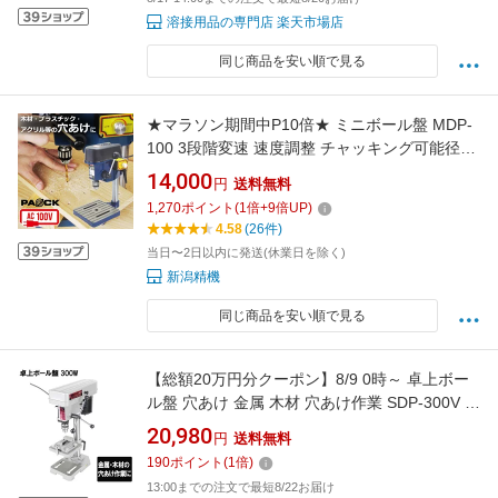
溶接用品の専門店 楽天市場店
同じ商品を安い順で見る
★マラソン期間中P10倍★ ミニボール盤 MDP-
100 3段階変速 速度調整 チャッキング可能径
0.6〜6mm 穴あけ能力スチール3.2mm/アルミ
14,000
円
送料無料
5mm パオック（PAOCK） 新潟精機 【 卓上ボ
1,270
ポイント
(
1
倍+
9
倍UP)
ール盤 小型 コンパクト ボール盤 穴あけ 垂直
4.58
(26件)
木材 切断 DIY】
当日〜2日以内に発送(休業日を除く)
新潟精機
同じ商品を安い順で見る
【総額20万円分クーポン】8/9 0時～ 卓上ボー
ル盤 穴あけ 金属 木材 穴あけ作業 SDP-300V 速
度調整 5段階 穴あけ深さ 調整機能 付き 金属穴
20,980
円
送料無料
あけ 8mm 木材穴あけ 24mm SK11
190
ポイント
(
1
倍)
13:00までの注文で最短8/22お届け