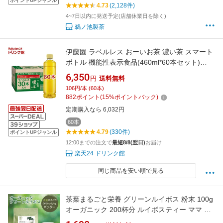
ポイントUPジャンル
4.73
(2,128件)
4~7日以内に発送予定(店舗休業日を除く)
鵜ノ池製茶
伊藤園 ラベルレス おーいお茶 濃い茶 スマート
ボトル 機能性表示食品(460ml*60本セット)
【お〜いお茶】
6,350
円
送料無料
106円/本 (60本)
882
ポイント
(
15
%ポイントバック)
定期購入なら 6,032円
60本
4.79
(330件)
ポイントUPジャンル
12:00までの注文で
最短8/8(翌日)
お届け
楽天24 ドリンク館
同じ商品を安い順で見る
茶葉まるごと栄養 グリーンルイボス 粉末 100g
オーガニック 200杯分 ルイボスティー ママ 妊
活 お茶 ハーブティー 授乳 イデア 水出し不要