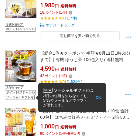
の実100％ ひし茶 2g×30包 (60g) 約30日分 健
1,980
円
送料無料
康茶師監修 ポリフェノール 無添加 ヒシ茶 菱
18
ポイント
(
1
倍)
茶 菱の実茶 ティーパック 健康茶 ひし茶 ひし茶
4.53
(17件)
100％ ノーブレンド!!
エナジードラッグ
ポイントUPジャンル
同じ商品を安い順で見る
【総合1位★クーポンで 半額★8月11日1時59分
まで】( 有機 ほうじ茶 100包入り) 送料無料 わ
くわく園 有機JAS の 桑葉使用 桑茶 桑の葉茶
4,590
円
送料無料
桑の葉 ティーパック ティーバッグ オーガニッ
42
ポイント
(
1
倍)
ク 焙じ茶 お茶 ノンカフェイン くわ 茶 健康 妊
4.74
(1,525件)
婦 美容 国産
5営業日以内に発送(土日祝日を除く)
ソーシャルギフトとは
NEW
ポイントUPジャンル
桑専門店わくわく園 お茶 自然食品
相手の住所を知らなくても、
OK
ソーシャルギフト可
SNSやメールなどでギフト
が贈れます。
【楽天1位 いまだけ先着カモミール+10包 合計
60包】 はちみつ紅茶 ハチミツティー 2箱 50包
25袋入り2箱セット はちみつ紅茶 JB Honey`s
1,000
円
送料無料
ハニー 蜂蜜 紅茶 ティーバッグ セイロンファミ
90
ポイント
(
1
倍+
9
倍UP)