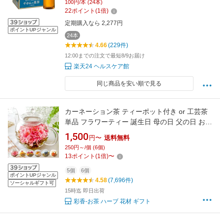
100円/本 (24本)
22
ポイント
(
1
倍)
定期購入なら 2,277円
ポイントUPジャンル
24本
4.66
(229件)
12:00までの注文で最短8/9お届け
楽天24 ヘルスケア館
同じ商品を安い順で見る
カーネーション茶 ティーポット付き or 工芸茶
単品 フラワーティー 誕生日 母の日 父の日 お礼
お祝い プレゼント 実用的 おしゃれ 中国茶 花茶
1,500
円〜
送料無料
ガラスポット付き 送料無料
250円～/個 (6個)
13
ポイント
(
1
倍)
〜
5個
6個
ポイントUPジャンル
4.58
(7,696件)
ソーシャルギフト可
15時迄 即日出荷
彩香-お茶 ハーブ 花材 ギフト