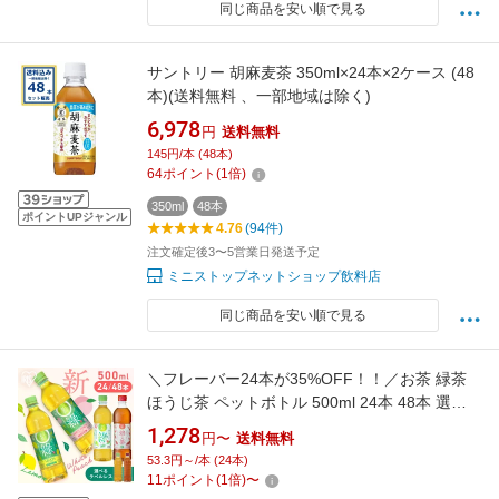
同じ商品を安い順で見る
サントリー 胡麻麦茶 350ml×24本×2ケース (48
本)(送料無料 、一部地域は除く)
6,978
円
送料無料
145円/本 (48本)
64
ポイント
(
1
倍)
350ml
48本
ポイントUPジャンル
4.76
(94件)
注文確定後3〜5営業日発送予定
ミニストップネットショップ飲料店
同じ商品を安い順で見る
＼フレーバー24本が35%OFF！！／お茶 緑茶
ほうじ茶 ペットボトル 500ml 24本 48本 選べ
る ラベルレス 密閉抽出 香り高い 旨みすっきり
1,278
円〜
送料無料
飲みやすい 食事 朝に合う まとめ買い 箱買い ケ
53.3円～/本 (24本)
ース アイリスのお茶 緑 焙じ茶 アイリスオーヤ
11
ポイント
(
1
倍)
〜
マ アイリスフーズ *