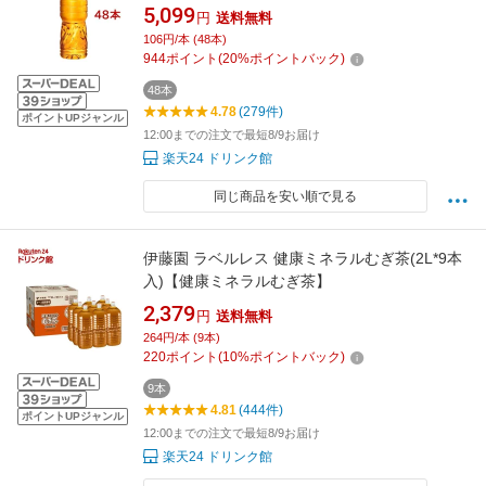
5,099
円
送料無料
106円/本 (48本)
944
ポイント
(
20
%ポイントバック)
48本
4.78
(279件)
ポイントUPジャンル
12:00までの注文で最短8/9お届け
楽天24 ドリンク館
同じ商品を安い順で見る
伊藤園 ラベルレス 健康ミネラルむぎ茶(2L*9本
入)【健康ミネラルむぎ茶】
2,379
円
送料無料
264円/本 (9本)
220
ポイント
(
10
%ポイントバック)
9本
4.81
(444件)
ポイントUPジャンル
12:00までの注文で最短8/9お届け
楽天24 ドリンク館