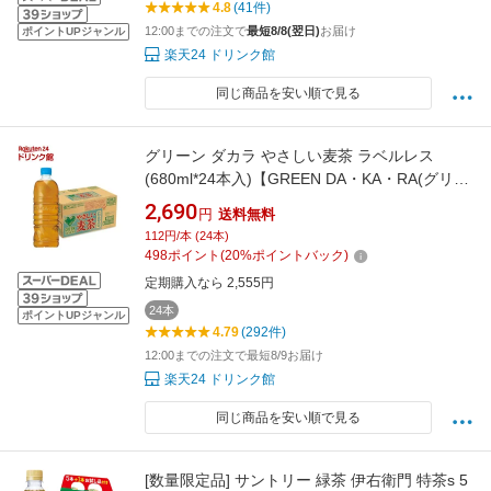
4.8
(41件)
12:00までの注文で
最短8/8(翌日)
お届け
ポイントUPジャンル
楽天24 ドリンク館
同じ商品を安い順で見る
グリーン ダカラ やさしい麦茶 ラベルレス
(680ml*24本入)【GREEN DA・KA・RA(グリー
ンダカラ)】
2,690
円
送料無料
112円/本 (24本)
498
ポイント
(
20
%ポイントバック)
定期購入なら 2,555円
24本
ポイントUPジャンル
4.79
(292件)
12:00までの注文で最短8/9お届け
楽天24 ドリンク館
同じ商品を安い順で見る
[数量限定品] サントリー 緑茶 伊右衛門 特茶s 5