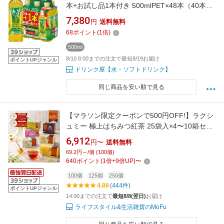
本+お試し品1本付き 500mlPET×48本（40本+8
本）【3〜4営業日以内に出荷】 お茶 ペットボ
7,380
円
送料無料
トル 緑茶 カテキン 体脂肪 ダイエット トクホ
68
ポイント
(
1
倍)
特保 いえもん
500ml
8/10 8:00までの注文で最短8/19お届け
ポイントUPジャンル
ドリンク屋【水・ソフトドリンク】
同じ商品を安い順で見る
【マラソン限定クーポンで500円OFF!】ラクシ
ュミー 極上はちみつ紅茶 25袋入×4〜10箱セッ
ト 蜂蜜紅茶 ティーバッグ おしゃれ 個包装 紅茶
6,912
円〜
送料無料
専門店Lakshimi お茶 女性 ティーパック
69.2円～/個 (100個)
640
ポイント
(
1
倍+
9
倍UP)
〜
100個
125個
250個
4.88
(444件)
ポイントUPジャンル
14:00までの注文で
最短8/8(翌日)
お届け
ライフスタイル&生活雑貨のMoFu