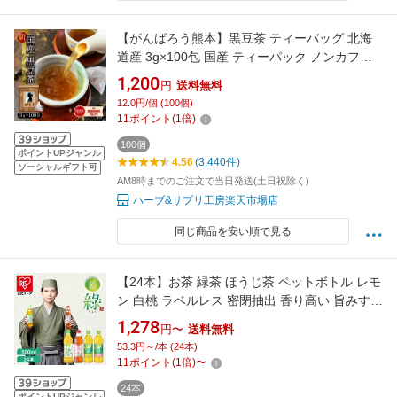
【がんばろう熊本】黒豆茶 ティーバッグ 北海
道産 3g×100包 国産 ティーパック ノンカフェ
イン 送料無料 水出し 黒豆 ノンカフェインティ
1,200
円
送料無料
ー マタニティー お茶 黒まめ 黒マメ くろ豆茶
12.0円/個 (100個)
黒豆茶 八重撫子
11
ポイント
(
1
倍)
100個
ポイントUPジャンル
4.56
(3,440件)
ソーシャルギフト可
AM8時までのご注文で当日発送(土日祝除く)
ハーブ&サプリ工房楽天市場店
同じ商品を安い順で見る
【24本】お茶 緑茶 ほうじ茶 ペットボトル レモ
ン 白桃 ラベルレス 密閉抽出 香り高い 旨みすっ
きり 緑 焙じ茶 アイリスオーヤマ アイリスフー
1,278
円〜
送料無料
ズ *
53.3円～/本 (24本)
11
ポイント
(
1
倍)
〜
24本
ポイントUPジャンル