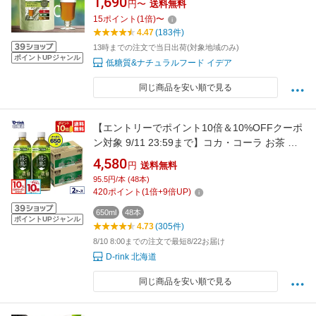
1,690
円〜
送料無料
ノンカフェイン 有機茶葉 有機 ポリフェノール
15
ポイント
(
1
倍)
〜
グリーンルイボスティー 食品添加物 無添加 粉
4.47
(183件)
末茶
13時までの注文で当日出荷(対象地域のみ)
ポイントUPジャンル
低糖質&ナチュラルフード イデア
同じ商品を安い順で見る
【エントリーでポイント10倍＆10%OFFクーポ
ン対象 9/11 23:59まで】コカ・コーラ お茶 綾
鷹 濃い緑茶 650ml ペットボトル 24本入り×2ケ
4,580
円
送料無料
ース【送料無料】【楽天モバイル最強感謝祭】
95.5円/本 (48本)
420
ポイント
(
1
倍+
9
倍UP)
650ml
48本
ポイントUPジャンル
4.73
(305件)
8/10 8:00までの注文で最短8/22お届け
D-rink 北海道
同じ商品を安い順で見る