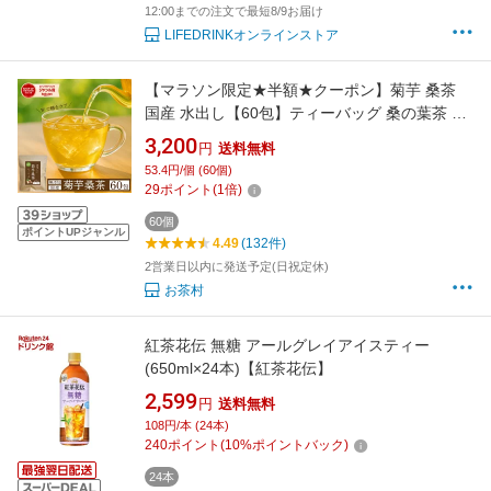
12:00までの注文で最短8/9お届け
LIFEDRINKオンラインストア
【マラソン限定★半額★クーポン】菊芋 桑茶
国産 水出し【60包】ティーバッグ 桑の葉茶 桑
のお茶 桑の葉 桑葉 菊芋 菊芋茶 九州産 国産 無
3,200
円
送料無料
添加 大容量 糖質制限 糖質ケア 健康茶 緑茶 お
53.4円/個 (60個)
茶 茶葉 お茶村
29
ポイント
(
1
倍)
60個
ポイントUPジャンル
4.49
(132件)
2営業日以内に発送予定(日祝定休)
お茶村
紅茶花伝 無糖 アールグレイアイスティー
(650ml×24本)【紅茶花伝】
2,599
円
送料無料
108円/本 (24本)
240
ポイント
(
10
%ポイントバック)
24本