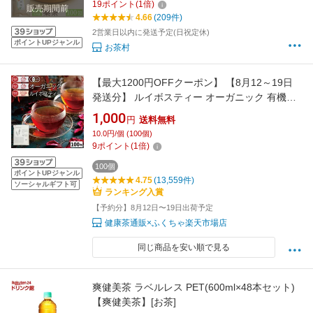
19
ポイント
(
1
倍)
販売期間前
4.66
(209件)
2営業日以内に発送予定(日祝定休)
ポイントUPジャンル
お茶村
【最大1200円OFFクーポン】 【8月12～19日
発送分】 ルイボスティー オーガニック 有機
JAS 100包 植物由来 ティーバッグ ルイボス茶
1,000
円
送料無料
福袋 煮出し 水出し アイスティー ハーブティー
10.0円/個 (100個)
お茶 紅茶 美容茶 健康茶 ノンカフェイン ふくち
9
ポイント
(
1
倍)
ゃ がぶ飲み ルイボス ダイエットティ
100個
ポイントUPジャンル
4.75
(13,559件)
ソーシャルギフト可
ランキング入賞
【予約分】8月12日〜19日出荷予定
健康茶通販×ふくちゃ楽天市場店
同じ商品を安い順で見る
爽健美茶 ラベルレス PET(600ml×48本セット)
【爽健美茶】[お茶]