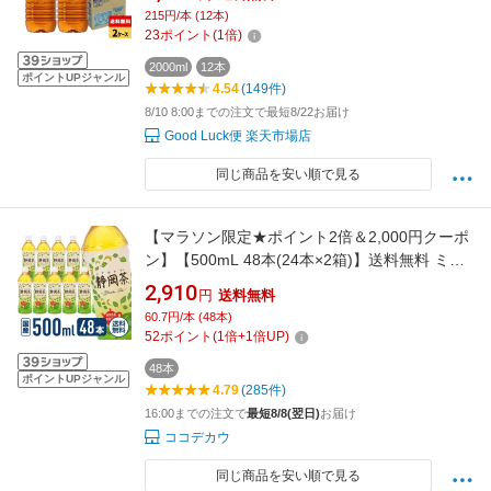
×2ケース 2000ml【送料無料】
215円/本 (12本)
23
ポイント
(
1
倍)
2000ml
12本
ポイントUPジャンル
4.54
(149件)
8/10 8:00までの注文で最短8/22お届け
Good Luck便 楽天市場店
同じ商品を安い順で見る
【マラソン限定★ポイント2倍＆2,000円クーポ
ン】【500mL 48本(24本×2箱)】送料無料 ミツ
ウロコ 静岡茶 静岡県産茶葉100％使用 500mL
2,910
円
送料無料
48本(24本×2箱) まとめ買い 箱買い 買いだめ 買
60.7円/本 (48本)
い置き 業務用 ペットボトル 緑茶 お茶 飲料
52
ポイント
(
1
倍+
1
倍UP)
48本
ポイントUPジャンル
4.79
(285件)
16:00までの注文で
最短8/8(翌日)
お届け
ココデカウ
同じ商品を安い順で見る