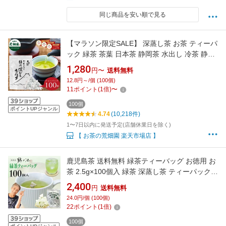
同じ商品を安い順で見る
【マラソン限定SALE】 深蒸し茶 お茶 ティーパ
ック 緑茶 茶葉 日本茶 静岡茶 水出し 冷茶 静岡
深むし ティーバッグ【3年連続 楽天グルメ大賞
1,280
円〜
送料無料
受賞】がぶ飲み深むしティーパック100個入 が
12.8円～/個 (100個)
ぶがぶ飲める メール便 送料無料 業務用 お徳用
11
ポイント
(
1
倍)
〜
お得用 ギフト お茶葉 国産 ポッキリ
100個
ポイントUPジャンル
4.74
(10,218件)
1〜7日以内に発送予定(店舗休業日を除く)
【 お茶の荒畑園 楽天市場店 】
鹿児島茶 送料無料 緑茶ティーバッグ お徳用 お
茶 2.5g×100個入 緑茶 深蒸し茶 ティーパック
大容量 カテキン パック 100包 水出し 冷茶 オフ
2,400
円
送料無料
ィス 業務用 深むし茶 茶葉 日本茶 煎茶 健康 ネ
24.0円/個 (100個)
コポス ポイント消化 鵜ノ池製茶
22
ポイント
(
1
倍)
100個