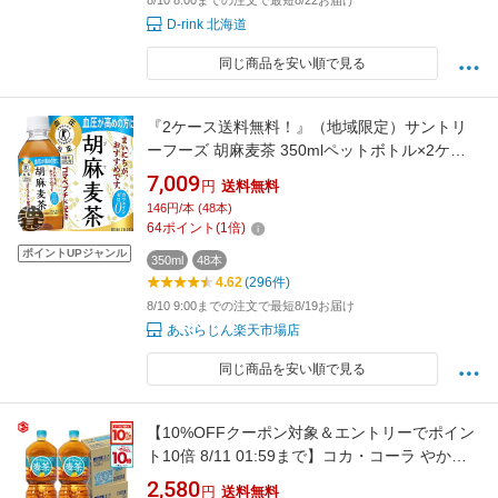
8/10 8:00までの注文で最短8/22お届け
D-rink 北海道
同じ商品を安い順で見る
『2ケース送料無料！』（地域限定）サントリ
ーフーズ 胡麻麦茶 350mlペットボトル×2ケー
ス48本(1ケースは24本入り) サントリー胡麻麦
7,009
円
送料無料
茶 ごま麦茶 胡麻むぎ茶 ブレンド茶 350g※ご注
146円/本 (48本)
文確定後3日～14日の間に発送予定。[ho]
64
ポイント
(
1
倍)
ポイントUPジャンル
350ml
48本
4.62
(296件)
8/10 9:00までの注文で最短8/19お届け
あぶらじん楽天市場店
同じ商品を安い順で見る
【10%OFFクーポン対象＆エントリーでポイン
ト10倍 8/11 01:59まで】コカ・コーラ やかん
の麦茶 from爽健美茶 2L ペットボトル 6本入り
2,580
円
送料無料