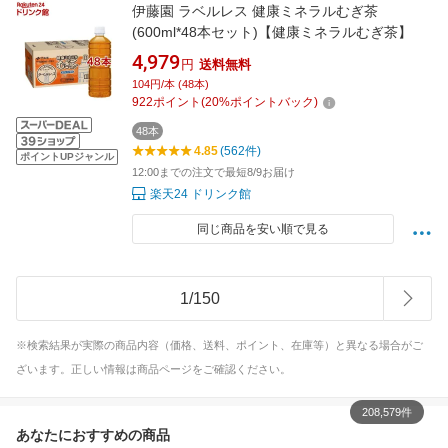
伊藤園 ラベルレス 健康ミネラルむぎ茶
(600ml*48本セット)【健康ミネラルむぎ茶】
4,979
円
送料無料
104円/本 (48本)
922
ポイント
(
20
%ポイントバック)
48本
4.85
(562件)
ポイントUPジャンル
12:00までの注文で最短8/9お届け
楽天24 ドリンク館
同じ商品を安い順で見る
1
/
150
※検索結果が実際の商品内容（価格、送料、ポイント、在庫等）と異なる場合がご
ざいます。正しい情報は商品ページをご確認ください。
208,579件
あなたにおすすめの商品