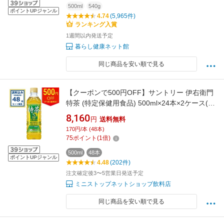
500ml
540g
ポイントUPジャンル
4.74
(5,965件)
ランキング入賞
1週間以内発送予定
暮らし健康ネット館
同じ商品を安い順で見る
【クーポンで500円OFF】サントリー 伊右衛門
特茶 (特定保健用食品) 500ml×24本×2ケース(48
本)(送料無料 、一部地域は除く) coupon
8,160
円
送料無料
170円/本 (48本)
75
ポイント
(
1
倍)
500ml
48本
ポイントUPジャンル
4.48
(202件)
注文確定後3〜5営業日発送予定
ミニストップネットショップ飲料店
同じ商品を安い順で見る