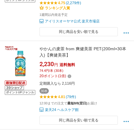
4.75
(2,279件)
ランキング入賞
1週間以内発送予定
アイリスオーヤマ公式 楽天市場店
同じ商品を安い順で見る
やかんの麦茶 from 爽健美茶 PET(200ml×30本
入)【爽健美茶】
2,230
円
送料無料
74.4円/本 (30本)
20
ポイント
(
1
倍)
定期購入なら 2,116円
30本
ポイントUPジャンル
4.81
(79件)
12:00までの注文で
最短8/8(翌日)
お届け
楽天24 ヘルスケア館
同じ商品を安い順で見る