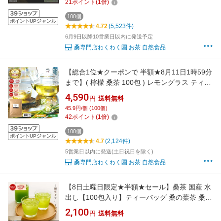
21
ポイント
(
1
倍)
100個
ポイントUPジャンル
4.72
(5,523件)
6月9日以降10営業日以内に発送予定
桑専門店わくわく園 お茶 自然食品
【総合1位★クーポンで 半額★8月11日1時59分
まで】( 檸檬 桑茶 100包 ) レモングラス ティー
わくわく園 送料無料 桑の葉 国産 桑 桑茶 ハー
4,590
円
送料無料
ブ ブレンド アロマ ティーバッグ 桑葉 制限 水
45.9円/個 (100個)
分補給 大容量 香草 檸檬桑茶 レモン桑茶 健康
42
ポイント
(
1
倍)
ハーブティー 国産
100個
ポイントUPジャンル
4.7
(2,124件)
5営業日以内に発送(土日祝日を除く)
桑専門店わくわく園 お茶 自然食品
【8日土曜日限定★半額★セール】桑茶 国産 水
出し【100包入り】ティーバッグ 桑の葉茶 桑の
お茶 桑の葉 桑葉 九州産 国産 無添加 大容量 糖
2,100
円
送料無料
質制限 糖質ケア 健康茶 緑茶 お茶 茶葉 お茶村