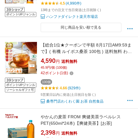
リー スリランカ リラックス カフェ 蜂蜜紅茶 ノ
4.5
(4,990件)
ンカフェイン メール便 送料無料
13時までの注文で当日発送(土日祝除く)
ポイントUPジャンル
ハンファダイレクト楽天市場店
同じ商品を安い順で見る
【総合1位★クーポンで半額 8月17日AM9:59ま
で】( 有機 ルイボス桑茶 100包 ) 送料無料 わく
わく園 有機ルイボス 有機桑の葉 農薬不使用 化
4,590
円
送料無料
学肥料不使用 有機JAS ルイボスティー 桑 桑の
45.9円/個 (100個)
葉 桑の葉茶 オーガニック 対策 ノンカフェイン
42
ポイント
(
1
倍)
ティーバッグ 妊活
100個
ポイントUPジャンル
4.66
(929件)
ソーシャルギフト可
5営業日以内に発送(土日祝日を除く)
桑専門店わくわく園 お茶 自然食品
やかんの麦茶 FROM 爽健美茶ラベルレス
PET(650ml*24本)【爽健美茶】[お茶]
2,398
円
送料無料