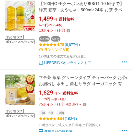
【100円OFFクーポンあり※8/11 10:59まで】
緑茶 彩茶 - あやちゃ - 500ml×24本 お茶 ラベル
レス 国産 中国産 送料無料※一部地域除く ペッ
1,499
円
送料無料
トボトル ライフドリンク カンパニー
62.5円/本 (24本)
LIFEDRINK 日本茶 まとめ買い ライフドリンク
13
ポイント
(
1
倍)
500ml
500g
ポイントUPジャンル
4.75
(8,877件)
ランキング入賞
12:00までの注文で最短8/9お届け
LIFEDRINKオンラインストア
マテ茶 茶葉 グリーンタイプ ティーバッグ お茶/
お湯出し 水出し 飲むサラダ オーガニック 有機
75g(3g×25包) 1袋
1,629
円〜
送料無料
1,629円～/個 (1個)
75
ポイント
(
1
倍+
4
倍UP)
〜
1個
5個
10個
ポイントUPジャンル
4.64
(163件)
13時までのご注文で当日出荷(土日祝除く)
健康食品の原料屋