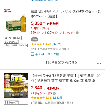
綾鷹 濃い緑茶 PET ラベルレス(24本×2セット(1
本525ml))【綾鷹】
5,350
円
送料無料
112円/本 (48本)
990
ポイント
(
20
%ポイントバック)
48本
4.78
(366件)
ポイントUPジャンル
12:00までの注文で最短8/9お届け
楽天24 ドリンク館
同じ商品を安い順で見る
【総合1位★8月8日限定 半額 】( 菊芋 桑茶 100
包 ) 送料無料 菊芋 菊芋茶 桑 桑の葉 桑茶 桑の
葉茶 わくわく園 国産 ティーバッグ イヌリン き
2,340
円
送料無料
くいも 茶 美味しい ティーパック 九州産 健康茶
21
ポイント
(
1
倍)
販売期間前
食物繊維 ノンカフェイン 痩活 正月太り
4.74
(3,883件)
5営業日以内に発送(土日祝日を除く)