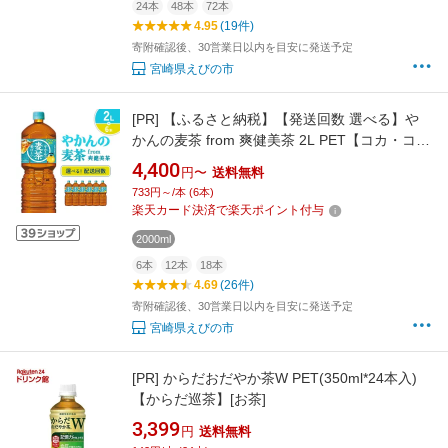
24本
48本
72本
4.95
(19件)
寄附確認後、30営業日以内を目安に発送予定
宮崎県えびの市
[PR]
【ふるさと納税】【発送回数 選べる】や
かんの麦茶 from 爽健美茶 2L PET【コカ・コー
ラ】ペットボトル 1ケース(6本)定期便 2回(12
4,400
円〜
送料無料
本) 3回(18本) セット お茶 麦茶 むぎ茶 飲料 ド
733円～/本 (6本)
リンク 送料無料
楽天カード決済で楽天ポイント付与
2000ml
6本
12本
18本
4.69
(26件)
寄附確認後、30営業日以内を目安に発送予定
宮崎県えびの市
[PR]
からだおだやか茶W PET(350ml*24本入)
【からだ巡茶】[お茶]
3,399
円
送料無料