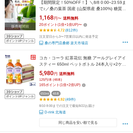
【期間限定！50%OFF！】＼8/8 0:00~23:59ま
で♪／桑の葉茶 国産 (山梨県産 桑100%) 糖質制
限 糖質対策 中性脂肪 体脂肪 ダイエット 桑 桑
1,168
円〜
送料無料
の葉 桑茶 くわ くわ茶 桑の葉青汁 ノンカフェイ
20
ポイント
(
1
倍+
1
倍UP)
〜
販売期間前
ン 妊婦 健康茶 お茶 免疫力 桑郷 薄箱
4.72
(812件)
注文翌日から3〜7営業日以内に発送予定
ポイントUPジャンル
桑の専門店桑郷 楽天市場店
コカ・コーラ 紅茶花伝 無糖 アールグレイアイ
スティー 650ml ペットボトル 24本入り×2ケー
ス【送料無料】
5,980
円
送料無料
125円/本 (48本)
165
ポイント
(
1
倍+
2
倍UP)
650ml
48本
ポイントUPジャンル
4.92
(49件)
8/10 8:00までの注文で最短8/22お届け
D-rink 北海道
同じ商品を安い順で見る