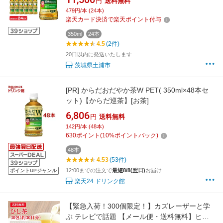
円
送料無料
糖 飲料 ペットボトル コカコーラ からだおだや
479円/本 (24本)
か茶W ケース 箱買い まとめ買い 備蓄 ふるさと
楽天カード決済で楽天ポイント付与
納税 工場 土浦市 茨城工場
350ml
24本
4.5
(2件)
20日以内に発送いたします
茨城県土浦市
[PR]
からだおだやか茶W PET( 350ml×48本セ
ット)【からだ巡茶】[お茶]
6,806
円
送料無料
142円/本 (48本)
630
ポイント
(
10
%ポイントバック)
48本
4.53
(53件)
12:00までの注文で
最短8/8(翌日)
お届け
ポイントUPジャンル
楽天24 ドリンク館
【緊急入荷！300個限定！】カズレーザーと学
ぶ テレビで話題 【メール便・送料無料】ヒシ