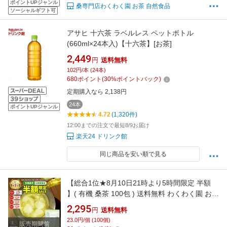
ポイントUPジャンル
桑専門店わくわく園 お茶 自然食品
ソーシャルギフト可
アサヒ 十六茶 ラベルレス ペットボトル
(660ml×24本入)【十六茶】[お茶]
2,449
円
送料無料
102円/本 (24本)
680
ポイント
(
30
%ポイントバック)
定期購入なら 2,138円
24本
ポイントUPジャンル
4.72
(1,320件)
12:00までの注文で最短8/9お届け
楽天24 ドリンク館
同じ商品を安い順で見る
【総合1位★8月10日21時より5時間限定 半額
】( 有機 桑茶 100包 ) 送料無料 わくわく園 おい
しい 桑の葉茶 オーガニック 桑 お茶 健康 対策
2,295
円
送料無料
制限 ノンカフェイン 国産 桑の葉 有機JAS ティ
23.0円/個 (100個)
販売期間前
ーバッグ くわ 温活 桑葉 有機桑茶 ギフト