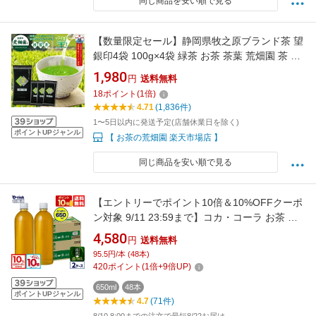
同じ商品を安い順で見る
【数量限定セール】静岡県牧之原ブランド茶 望
銀印4袋 100g×4袋 緑茶 お茶 茶葉 荒畑園 茶 健
康茶 水出し茶 日本茶 煎茶 富士山 深蒸し茶 深
1,980
円
送料無料
むし茶 被覆茶 かぶせ茶 静岡土産 送料無料 メー
18
ポイント
(
1
倍)
ル便配送
4.71
(1,836件)
1〜5日以内に発送予定(店舗休業日を除く)
ポイントUPジャンル
【 お茶の荒畑園 楽天市場店 】
同じ商品を安い順で見る
【エントリーでポイント10倍＆10%OFFクーポ
ン対象 9/11 23:59まで】コカ・コーラ お茶 綾
鷹 濃い緑茶 ラベルレス 650ml ペットボトル 24
4,580
円
送料無料
本入り×2ケース【送料無料】【楽天モバイル最
95.5円/本 (48本)
強感謝祭】
420
ポイント
(
1
倍+
9
倍UP)
650ml
48本
ポイントUPジャンル
4.7
(71件)