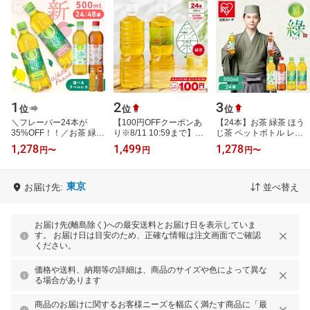
1
2
3
位
位
位
＼フレーバー24本が
【100円OFFクーポンあ
【24本】お茶 緑茶 ほう
35%OFF！！／お茶 緑茶
り※8/11 10:59まで】緑
じ茶 ペットボトル レモ
ほうじ茶 ペットボトル
茶 彩茶 - あやちゃ -
ン 白桃 ラベルレス 密閉
1,278
1,499
1,278
円
〜
円
円
〜
500ml 24本 48本 選べる
500ml×24本 お茶 ラベル
抽出 香り高い 旨みすっ
ラベルレス 密…
レス 国産 中…
きり 緑 …
東京
お届け先:
並べ替え
お届け先(離島除く)への最安送料とお届け日を表示していま
す。 お届け日は目安のため、正確な情報は注文画面でご確認
ください。
価格や送料、納期等の詳細は、商品のサイズや色によって異な
る場合があります
商品のお届けに関するお客様ニーズを幅広く満たす商品に「最