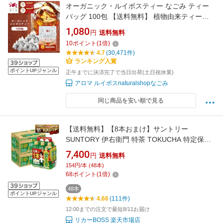
オーガニック・ルイボスティー なごみ ティー
バッグ 100包 【送料無料】 植物由来ティーバ
ッグ 水銀検査済み 有機JAS ノンカフェイン
1,080
円
送料無料
100個入り 水出し s1
10
ポイント
(
1
倍)
4.7
(30,471件)
ランキング入賞
ポイントUPジャンル
正午までに決済完了で当日出荷(土日祝休業)
アロマ ルイボスnaturalshopなごみ
同じ商品を安い順で見る
【送料無料】【8本おまけ】サントリー
SUNTORY 伊右衛門 特茶 TOKUCHA 特定保健
用食品500ml×2ケース/48本(40本+おまけ8本)
7,400
円
送料無料
トクホ
154円/本 (48本)
68
ポイント
(
1
倍)
48本
ポイントUPジャンル
4.66
(111件)
12:00までの注文で最短8/11お届け
リカーBOSS 楽天市場店