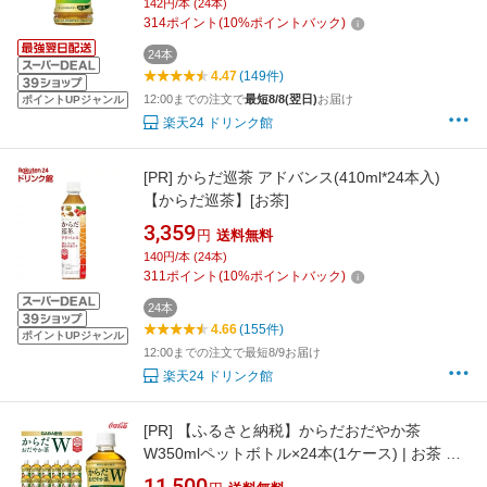
142円/本 (24本)
314
ポイント
(
10
%ポイントバック)
24本
4.47
(149件)
12:00までの注文で
最短8/8(翌日)
お届け
ポイントUPジャンル
楽天24 ドリンク館
[PR]
からだ巡茶 アドバンス(410ml*24本入)
【からだ巡茶】[お茶]
3,359
円
送料無料
140円/本 (24本)
311
ポイント
(
10
%ポイントバック)
24本
4.66
(155件)
ポイントUPジャンル
12:00までの注文で最短8/9お届け
楽天24 ドリンク館
[PR]
【ふるさと納税】からだおだやか茶
W350mlペットボトル×24本(1ケース) | お茶 緑
茶 日本茶 機能性表示食品 GABA 記憶力 血圧 無
11,500