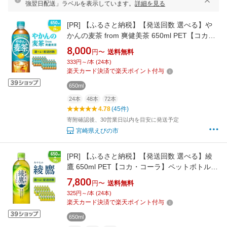
強翌日配送」ラベルを表示しています。
詳細を見る
[PR]
【ふるさと納税】【発送回数 選べる】や
かんの麦茶 from 爽健美茶 650ml PET【コカ・
コーラ】ペットボトル 1ケース(24本) 定期便 2
8,000
円〜
送料無料
回(48本) 3回(72本) セット お茶 麦茶 むぎ茶 飲
333円～/本 (24本)
料 ドリンク 500ml + 150ml 送料無料
楽天カード決済で楽天ポイント付与
650ml
24本
48本
72本
4.78
(45件)
寄附確認後、30営業日以内を目安に発送予定
宮崎県えびの市
[PR]
【ふるさと納税】【発送回数 選べる】綾
鷹 650ml PET【コカ・コーラ】ペットボトル 1
ケース(24本) 定期便 2回(48本) 3回(72本) セッ
7,800
円〜
送料無料
ト お茶 緑茶 日本茶 茶葉 飲料 ドリンク 500ml
325円～/本 (24本)
+ 150ml 送料無料
楽天カード決済で楽天ポイント付与
650ml