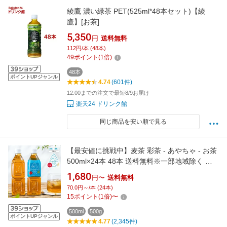
綾鷹 濃い緑茶 PET(525ml*48本セット)【綾
鷹】[お茶]
5,350
円
送料無料
112円/本 (48本)
49
ポイント
(
1
倍)
48本
ポイントUPジャンル
4.74
(601件)
12:00までの注文で最短8/9お届け
楽天24 ドリンク館
同じ商品を安い順で見る
【最安値に挑戦中】麦茶 彩茶 - あやちゃ - お茶
500ml×24本 48本 送料無料※一部地域除く 国
産 六条大麦 使用 ライフドリンクカンパニー
1,680
円〜
送料無料
LIFEDRINK ノンカフェイン ペットボトル
70.0円～/本 (24本)
15
ポイント
(
1
倍)
〜
500ml
500g
ポイントUPジャンル
4.77
(2,345件)